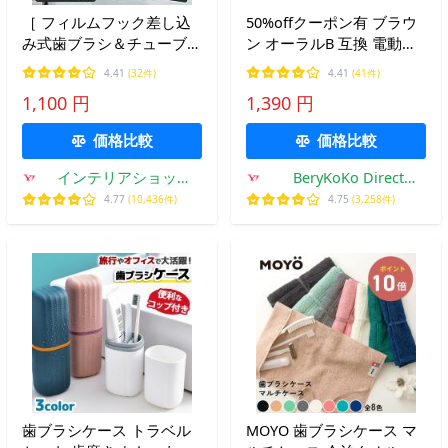
［ フィルムフック差し込
50%offクーポン有 ブラウ
み式歯ブラシ＆チューブホ
ン オーラルB 互換 電動歯
ルダー タワー W9 ］山崎
ブラシ スタンド ブラシ 収
4.41
(32件)
4.41
(41件)
実業 tower 浮かせる収納
納 収納ホルダー 電動 歯ブ
1,100 円
1,390 円
幅9cm yamazaki 公式 ブラ
ラシ ハブラシ 歯ブラシ
ック ホワイト 1495 1496
価格比較
価格比較
インテリアショップ
BeryKoKo Direct
roomy
Yahoo店
4.77
(10,436件)
4.75
(3,258件)
歯ブラシケース トラベル
MOYO 歯ブラシケース マ