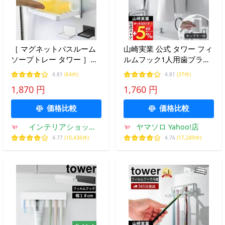
［ マグネットバスルーム
山崎実業 公式 タワー フィ
ソープトレー タワー ］山
ルムフック1人用歯ブラシ
崎実業 tower マグネット
ホルダー＆マグネットタン
4.81
(64件)
4.81
(37件)
石けん置き 石けんトレー
ブラー tower 歯ブラシホ
1,870 円
1,760 円
水切り yamazaki 公式 ホ
ルダー コップ 歯磨き粉
ワイト ブラック 5556
1295 1296
価格比較
価格比較
5557
インテリアショップ
ヤマソロ Yahoo!店
roomy
4.77
(10,436件)
4.76
(17,289件)