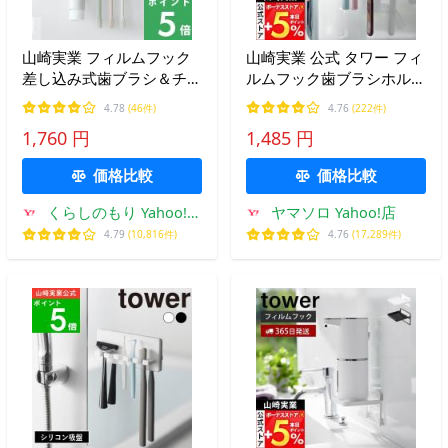
山崎実業 フィルムフック
山崎実業 公式 タワー フィ
差し込み式歯ブラシ＆チュ
ルムフック歯ブラシホルダ
ーブホルダー タワー W18
ー 5連 tower トゥースブラ
4.78
(46件)
4.76
(222件)
tower 公式 歯ブラシホル
シホルダー 歯ブラシ 収納
1,760 円
1,485 円
ダー 歯磨き粉 収納 1495
シェーバー 浮かせる 4520
1496 YAMAZAKI
4521
価格比較
価格比較
くらしのもり Yahoo!シ
ヤマソロ Yahoo!店
ョッピング店
4.79
(10,816件)
4.76
(17,289件)