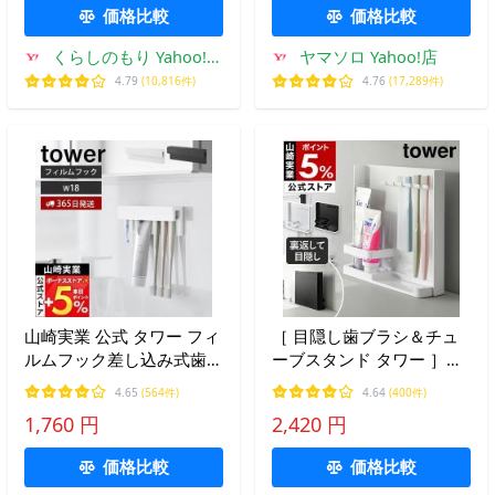
6803
価格比較
価格比較
くらしのもり Yahoo!シ
ヤマソロ Yahoo!店
ョッピング店
4.79
(10,816件)
4.76
(17,289件)
山崎実業 公式 タワー フィ
［ 目隠し歯ブラシ＆チュ
ルムフック差し込み式歯ブ
ーブスタンド タワー ］山
ラシ＆チューブホルダー
崎実業 tower 目隠し 歯ブ
4.65
(564件)
4.64
(400件)
W18 tower 歯ブラシホル
ラシ チューブ スタンド 5
1,760 円
2,420 円
ダー 歯磨き粉 浮かせる
連 yamazaki 公式 ブラッ
1497 1498
ク ホワイト 3505 3506
価格比較
価格比較