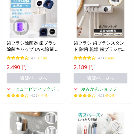
歯ブラシ除菌器 歯ブラシ
歯ブラシ 歯ブラシスタン
除菌キャップ UV-C除菌 乾
ド 除菌 乾燥 歯ブラシホル
燥ヒーター 3分間で99.9%
ダー 歯ブラシ立て 歯ブラ
4.18
(11件)
4.14
(14件)
除菌 カビ防止 歯ブラシ収
シ除菌器 収納 壁掛け ホル
2,490 円
2,189 円
納 Type-C充電 マグネット
ダー 電動 タワー 除菌器
壁かけ可 軽量 小型 携帯
洗面所 スタンド 充電式
通販ページへ
通販ページへ
HuBDIC
usb
ヒュービディックジャ
夏みかんショップ
パン
4.53
(144件)
4.79
(840件)