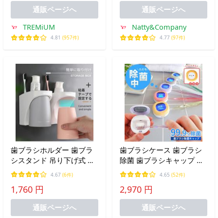
バスグッズ yurila
用品 清潔 おしゃれ 洗面所
通販ページへ
通販ページへ
TREMiUM
Natty&Company
4.81
(957件)
4.77
(97件)
歯ブラシホルダー 歯ブラ
歯ブラシケース 歯ブラシ
シスタンド 吊り下げ式 マ
除菌 歯ブラシキャップ 歯
グネット 内蔵 壁掛け式 コ
ブラシスタンド おしゃれ
4.67
(6件)
4.65
(52件)
ップスタンド 歯ブラシた
除菌器 充電式 歯ブラシ除
1,760 円
2,970 円
て はぶらしたて 歯ブラシ
菌器 子供 歯ブラシ入れ 携
収納 洗面所 収納 壁掛け
帯用
通販ページへ
通販ページへ
吸盤