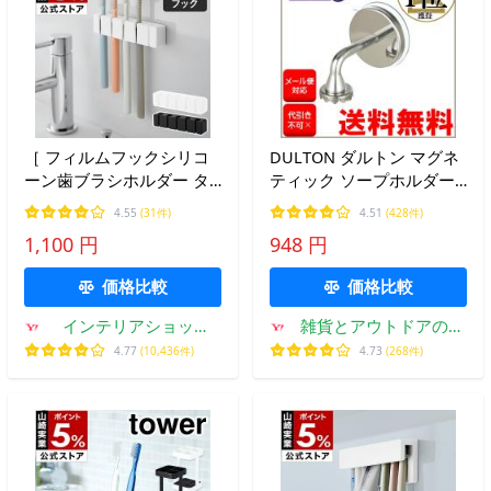
［ フィルムフックシリコ
DULTON ダルトン マグネ
ーン歯ブラシホルダー タ
ティック ソープホルダー
ワー 5連 ］山崎実業 tower
MAGINETIC SOAP
4.55
(31件)
4.51
(428件)
5本 収納 シリコン おしゃ
HOLDER 石鹸ホルダー
1,100 円
948 円
れ yamazaki 公式 ブラッ
CH12-H463 メール便送料
ク ホワイト 10052 10053
無料
価格比較
価格比較
インテリアショップ
雑貨とアウトドアのお
roomy
店 biotope
4.77
(10,436件)
4.73
(268件)