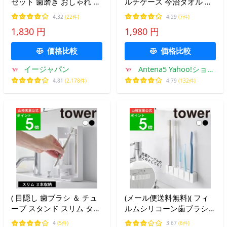
セット 歯磨き おしゃれ か
ルチケース 今治タオル 消
わいい コップ付き 携帯用
臭 ブリーズブロンズ 綿
4.32
(22件)
4.29
(7件)
持ち運び 歯磨き粉入る 大
100% デザイン雑貨 モヨウ
1,830 円
1,980 円
きめ 自立 立つ 出張 オフ
日本製 カラー 携帯用 旅行
ィス 2本 ポイント利用 爆
出張 コットン100% ◇爆買
価格比較
価格比較
買
イージャパン
Antena5 Yahoo!ショッ
ピング店
4.81
(2,178件)
4.79
(132件)
( 目隠し 歯ブラシ ＆ チュ
(メール便送料無料)( フィ
ーブ スタンド スリム タワ
ルムシリコーン歯ブラシホ
ー ) tower 山崎実業 公式
ルダー 5連 タワー ) tower
4
(5件)
3.67
(6件)