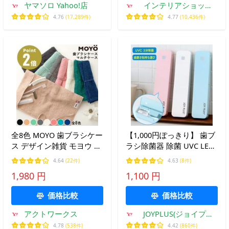
ヤマソロ Yahoo!店
インテリアショップ
roomy
4.76
(17,289件)
4.77
(10,436件)
全8色 MOYO 歯ブラシケー
【1,000円ぽっきり】 歯ブ
ス デザイン雑貨 モヨウ 日
ラシ除菌器 除菌 UVC LED
本製 カラー 携帯用 旅行
JOYPLUS 歯ブラシ除菌 歯
4.64
(22件)
4.63
(8件)
出張 ハミガキ 歯磨き ハブ
ブラシ除菌ケース 歯磨き
1,980 円
1,100 円
ラシ マルチケース 綿100%
粉ケース 充電式 除菌器 旅
今治タオル
行 持ち運び usb 歯ブラシ
価格比較
価格比較
アクトワークス
JOYPLUS(ジョイプラ
ス)
4.78
(538件)
4.42
(860件)