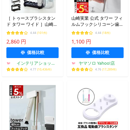
［ トゥースブラシスタン
山崎実業 公式 タワー フィ
ド タワー ワイド ］山崎実
ルムフックシリコーン歯ブ
業 tower 歯ブラシ 歯ぶら
ラシホルダー 5連 tower 歯
4.44
(101件)
4.44
(18件)
し ハブラシ ホルダー 立て
ブラシスタンド カミソリ
2,860 円
1,100 円
入れ ブラック ホワイト
替えブラシ 歯磨き粉
yamazaki 公式 7848 7849
10052 10053
価格比較
価格比較
インテリアショップ
ヤマソロ Yahoo!店
roomy
4.77
(10,436件)
4.76
(17,289件)