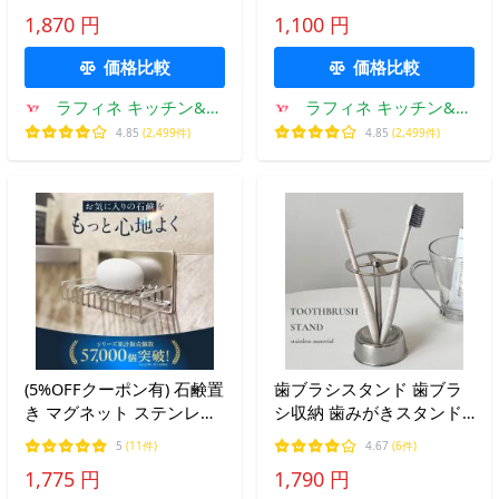
オンライン 通販 洗面所 お
山崎実業 公式 オンライン
1,870 円
1,100 円
風呂 浴室 隠せる トゥース
通販 マルチフック 浮かす
ブラシ 電動 歯ブラシ
吊るす 歯ブラシ 電動
価格比較
価格比較
ラフィネ キッチン&生
ラフィネ キッチン&生
活雑貨
活雑貨
4.85
(2,499件)
4.85
(2,499件)
(5%OFFクーポン有) 石鹸置
歯ブラシスタンド 歯ブラ
き マグネット ステンレス
シ収納 歯みがきスタンド
ソープトレー 壁掛け ソー
歯ブラシ立て 歯磨き粉ス
5
(11件)
4.67
(6件)
プディッシュ 浮かせる収
タンド 歯ブラシ差し ステ
1,775 円
1,790 円
納 浴室 おしゃれ お風呂
ンレス 洗面用具 キッチン