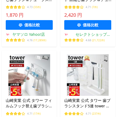
ンド スリム tower ホルダ
ーブスタンドタワー 3505
4.73
(33件)
4.71
(7件)
歯磨き 収納 替えブラシ 洗
3506 歯ブラシ立て 歯ブラ
1,870 円
2,420 円
面台 浮かせる収納 10025
シホルダー ホルダー 歯ブ
10026
ラシ置き ブラシホルダー
価格比較
価格比較
浮かせる
ヤマソロ Yahoo!店
セレクトショップ
AQUA・アクア
4.76
(17,289件)
4.68
(21,722件)
山崎実業 公式 タワー フィ
山崎実業 公式 タワー 歯ブ
ルムフック替え歯ブラシホ
ラシスタンド5連 tower ホ
ルダー tower 替えブラシ
ルダー 5本収納 T字カミソ
4.71
(17件)
4.71
(237件)
電動歯ブラシ ホルダー 4
リ 電動歯ブラシ フック 小