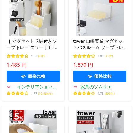
［ マグネット収納付きソ
tower 山崎実業 マグネッ
ープトレー タワー ］山崎
トバスルーム ソープトレ
実業 tower 磁石 ソープデ
ー タワー お風呂 公式 ホ
4.83
(6件)
4.82
(11件)
ィッシュ 浮かせる 収納 水
ワイト/ブラック 5556
1,485 円
1,870 円
切り yamazaki 公式 ブラ
5557 / 送料無料 石鹸置き
ック ホワイト 10316
石鹸入れ
価格比較
価格比較
10317
インテリアショップ
家具のソムリエ
roomy
4.77
(10,436件)
4.78
(599件)