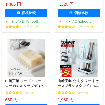
1,485 円
1,320 円
本収納 浮かせる 衛生的
物収納 サニタリー 4698
10223 10224
4699
価格比較
価格比較
ヤマソロ Yahoo!店
ヤマソロ Yahoo!店
4.76
(17,289件)
4.76
(17,289件)
山崎実業 ソープトレー フ
山崎実業 公式 タワー トゥ
ロー FLOW ソープディッ
ースブラシスタンド tower
シュ 石鹸置き 石けん台 石
歯ブラシホルダー 6本収納
4.67
(9件)
4.66
(44件)
鹸ケース 石鹸 シリコン 白
歯ブラシスタンド 歯磨き
660 円
1,980 円
黒 公式 7395 7398
チューブ 小物収納 6802