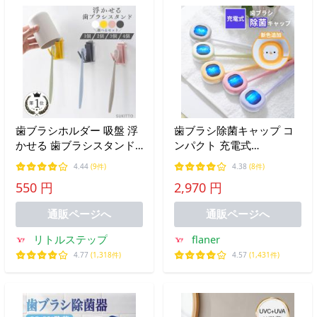
歯ブラシホルダー 吸盤 浮
歯ブラシ除菌キャップ コ
かせる 歯ブラシスタンド
ンパクト 充電式
衛生的 おしゃれ 壁掛け コ
ULTRAWAVE ウルトラウェ
4.44
(9件)
4.38
(8件)
ップ 吊り下げ 2個セット
ーブ 持ち運び 携帯用 除菌
550 円
2,970 円
器 uvケース 紫外線 LED デ
ンタルケア/一部予約/メー
通販ページへ
通販ページへ
ル便無料/海外×
リトルステップ
flaner
4.77
(1,318件)
4.57
(1,431件)