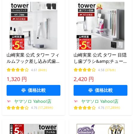
山崎実業 公式 タワー フィ
山崎実業 公式 タワー 目隠
ルムフック差し込み式歯ブ
し歯ブラシ&amp;チュー
ラシ＆チューブホルダー
ブスタンド tower タワー
4.61
(84件)
4.58
(376件)
W4 2個組 tower 歯ブラシ
ホルダ 歯磨き 収納 替えブ
1,320 円
2,420 円
ホルダー 歯磨き粉 浮かせ
ラシ 洗面台 5本 浮かせる
る 1493
収納 3505 3506
価格比較
価格比較
ヤマソロ Yahoo!店
ヤマソロ Yahoo!店
4.76
(17,289件)
4.76
(17,289件)