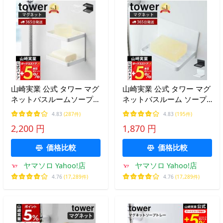
山崎実業 公式 タワー マグ
山崎実業 公式 タワー マグ
ネットバスルームソープト
ネットバスルーム ソープ
レー 2段 tower 磁石 ソー
トレー tower 石けん置き
4.83
(287件)
4.83
(195件)
プディッシュ 石鹸置き ホ
ソープ ディッシュ ホルダ
2,200 円
1,870 円
ルダー ディスペンサー
ー 浴室 風呂 洗面 水切り
3809 3810
5556 5557
価格比較
価格比較
ヤマソロ Yahoo!店
ヤマソロ Yahoo!店
4.76
(17,289件)
4.76
(17,289件)