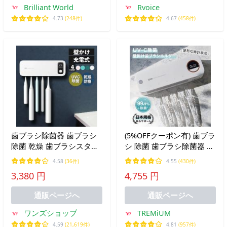
Brilliant World
Rvoice
4.73
(248件)
4.67
(458件)
歯ブラシ除菌器 歯ブラシ
(5%OFFクーポン有) 歯ブラ
除菌 乾燥 歯ブラシスタン
シ 除菌 歯ブラシ除菌器 歯
ド ケース 収納 歯ブラシホ
ブラシホルダー 歯ブラシ
4.58
(36件)
4.55
(430件)
ルダー 5本 浮かせる USB
除菌機 壁掛け UV除菌 収
3,380 円
4,755 円
充電式 壁掛け UVC 歯ブラ
納 おしゃれ 自動除菌 時計
シ立て 歯ブラシ除菌機
付き 【除菌2段階モデル】
通販ページへ
通販ページへ
ワンズショップ
TREMiUM
4.59
(21,619件)
4.81
(957件)