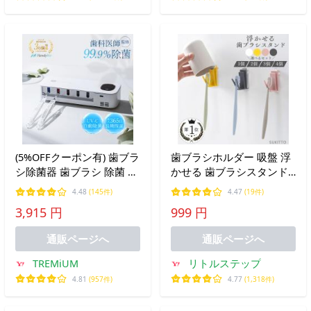
(5%OFFクーポン有) 歯ブラ
歯ブラシホルダー 吸盤 浮
シ除菌器 歯ブラシ 除菌 歯
かせる 歯ブラシスタンド
ブラシ除菌機 uv UV除菌
衛生的 おしゃれ 壁掛け コ
4.48
(145件)
4.47
(19件)
送風 ケース 収納 壁掛け
ップ 吊り下げ 4個セット
3,915 円
999 円
HandyBio (ホワイト (時計
機能なし)
通販ページへ
通販ページへ
TREMiUM
リトルステップ
4.81
(957件)
4.77
(1,318件)