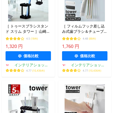
［ トゥースブラシスタン
［ フィルムフック差し込
ド スリム タワー ］山崎実
み式歯ブラシ＆チューブホ
業 tower 歯ブラシ 歯ぶら
ルダー タワー W18 ］山崎
4.5
(18件)
4.48
(88件)
し ハブラシ スタンド ホル
実業 tower 歯ブラシホル
1,320 円
1,760 円
ダー ブラック ホワイト
ダー 浮かせる収納 歯磨き
yamazaki 公式 2821 2822
粉 歯ブラシ 18cm 公式
価格比較
価格比較
1497 1498
インテリアショップ
インテリアショップ
roomy
roomy
4.77
(10,436件)
4.77
(10,436件)