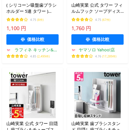
( シリコーン吸盤歯ブラシ
山崎実業 公式 タワー フィ
ホルダー 5連 タワー )
ルムフック ソープディス
tower 山崎実業 公式 オン
ペンサー収納トレー tower
4.75
(8件)
4.75
(67件)
ライン 通販 浮かす 吊るす
ラック トレー 収納 洗面台
1,100 円
1,760 円
歯ブラシ 電動 スペア 歯間
洗面所 おしゃれ 2181
ブラシ 髭剃り カミソリ
2182
価格比較
価格比較
ラフィネ キッチン&生
ヤマソロ Yahoo!店
活雑貨
4.85
(2,499件)
4.76
(17,289件)
山崎実業 公式 タワー 目隠
山崎実業 歯ブラシスタン
し歯ブラシ＆チューブスタ
ド 目隠し歯ブラシ＆チュ