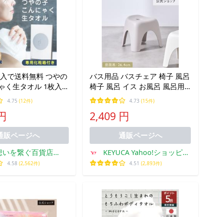
購入で送料無料 つやの
バス用品 バスチェア 椅子 風呂
ゃく生タオル 1枚入
椅子 風呂 イス お風呂 風呂用
デル ボディタオル ボ
いす 高め ｜ Trevi-T バススツ
4.75
(12件)
4.73
(15件)
ッシュ こんにゃくタ
ール ライトグレー KEYUCA(ケ
 円
2,409 円
かい やわらかい 摩擦
ユカ)
通販ページへ
通販ページへ
想いを繋ぐ百貨店
KEYUCA Yahoo!ショッピン
TSUNAGU
グ店
4.58
(2,562件)
4.51
(2,893件)