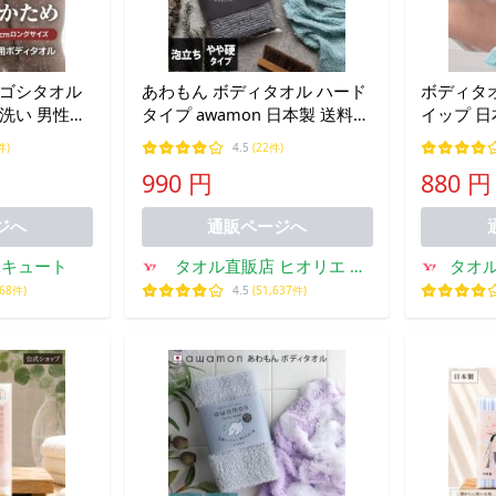
シゴシタオル
あわもん ボディタオル ハード
ボディタオ
洗い 男性用
タイプ awamon 日本製 送料無
イップ 日
0cm ロング
料
維100％
件)
4.5
(22件)
バス 日本製
ト投函) 
990 円
880 円
ディタオルナ
イント消
ジへ
通販ページへ
&キュート
タオル直販店 ヒオリエ 日
タオ
織恵
168件)
4.5
(51,637件)