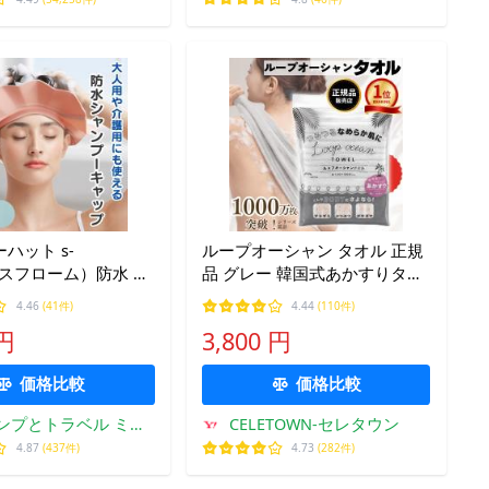
ハット s-
ループオーシャン タオル 正規
e（スフローム）防水 シ
品 グレー 韓国式あかすりタオ
ャップ 大人用 介護
ル ボディタオル マルチループ
4.46
(41件)
4.44
(110件)
構造 テレビ紹介商品 レジェン
 円
3,800 円
 大きいつば フィッ
ド松下
価格比較
価格比較
ンプとトラベル ミュ
CELETOWN-セレタウン
ック&アウトドアラボ
4.87
(437件)
4.73
(282件)