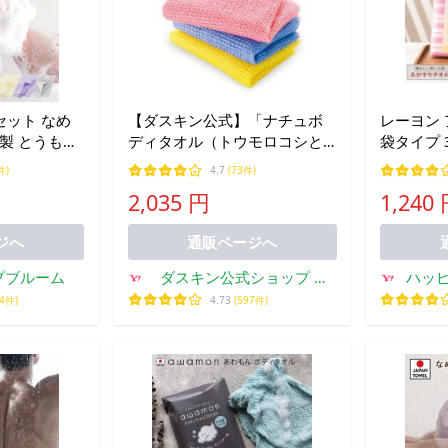
セット なめ
【ダスキン公式】「ナチュボ
レーヨン 
製 とうもろ
ディタオル（トウモロコシと
袋タイプ 
オル 送料無
コットン）3色セット」
かすり 垢
件)
4.7
(73件)
ヤフー年間 1位
乾燥肌 ス
2,035 円
1,240
泡立ち
ざらつき 
本製
ジへ
通販ページへ
プブルーム
ダスキン公式ショップ ヤ
ハッ
フー店
94件)
4.73
(597件)