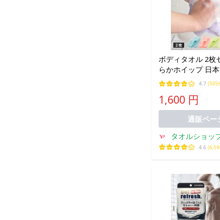
ボディタオル 2枚
らかホイップ 日本
こし繊維100％ タ
4.7
(505
料 (ポスト投函) 
1,600 円
獲得 まとめ買い 
通販ペー
タオルショッ
4.6
(6,5