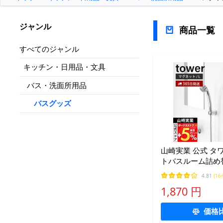
ジャンル
商品一覧
すべてのジャンル
キッチン・日用品・文具
バス・洗面所用品
バスグッズ
山崎実業 公式 タ
トバスルーム詰め
ディスペンサー収納
4.81
(16
tower 磁石 差し
1,870 円
壁面 10141 10142
価格