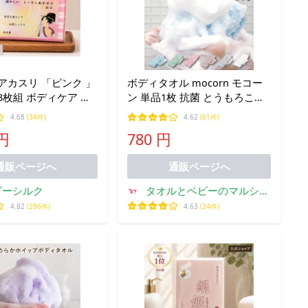
アカスリ 「ピンク 」
ボディタオル mocorn モコー
3枚組 ボディケア あ
ン 単品1枚 抗菌 とうもろこし
すり 角質 角栓 保湿
泡立ち 天然繊維 なめらか泡 敏
4.68
(34件)
4.62
(61件)
キンケア 肌ケア お尻
感肌 柔らか 子供 お風呂 新生
 円
780 円
毛穴 黒ずみ 爆買 日
活 おすすめ お風呂 体洗い タ
オル
通販ページへ
通販ページへ
ピーシルク
タオルとベビーのマルショ
ップ
4.82
(296件)
4.63
(24件)