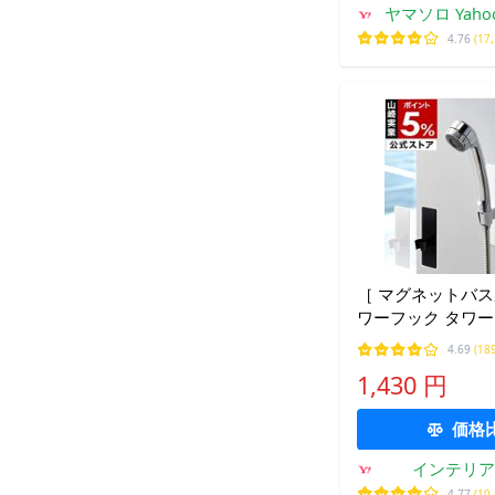
ヤマソロ Yaho
4.76
(17
［ マグネットバ
ワーフック タワー
tower シャワー
4.69
(18
シャワーフック 
1,430 円
ダー マグネット 公式
3806
価格
インテリア
roo
4.77
(10