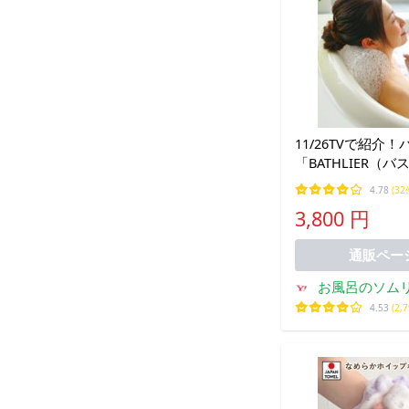
11/26TVで紹介
「BATHLIER（
人の休日バスピロ
4.78
(32
ト）【お風呂枕 ま
3,800 円
ー 半身浴 浮身浴 
呂】
通販ペー
お風呂のソムリ
4.53
(2,