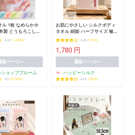
ル 1枚 なめらかホ
お肌にやさしい シルクボディ
本製 とうもろこし繊
タオル 絹姫 ハーフサイズ 敏感
 タオル 送料無料 (ポス
肌 乾燥肌 垢すり 保湿 スキン
4.47
(1,409件)
4.43
(119件)
ヤフー年間 1位獲得 ポ
ケア 毛穴 あかすり 絹100% 角
1,780 円
化 泡立ち
質 アカスリ 垢擦り ボディケア
爆買
通販ページへ
通販ページへ
ルショップブルーム
ハッピーシルク
4.6
(6,594件)
4.82
(296件)