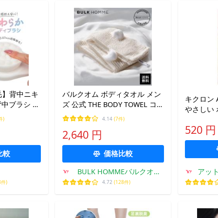
毛】背中ニキ
バルクオム ボディタオル メン
キクロン A
背中ブラシ 敏
ズ 公式 THE BODY TOWEL コッ
やさしい 
中洗い・背中
トン 垢すり 泡立ち 日本製 体
パンゴール
件)
4.14
(7件)
洗い
520 円
2,640 円
比較
価格比較
BULK HOMMEバルクオム
アッ
公式ショップ
8件)
4.72
(128件)