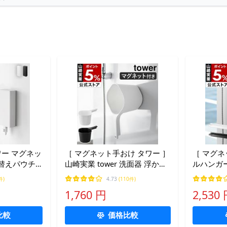
ワー マグネッ
［ マグネット手おけ タワー ］
［ マグ
替えパウチ
山崎実業 tower 洗面器 浮かせ
ルハンガー
ホルダー L
る収納 磁石 お風呂 壁掛け 湯
崎実業 t
件)
4.73
(110件)
込むだけ 浴室
桶 手桶 フック 桶 yamazaki 公
マグネット 
1,760 円
2,530
式 ブラック ホワイト 3607
式 ブラック
3608
4597
比較
価格比較