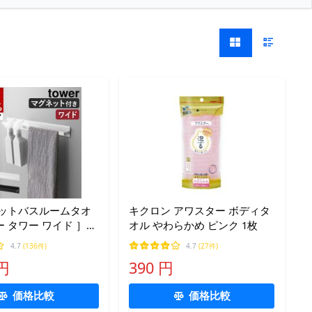
ネットバスルームタオ
キクロン アワスター ボディタ
 タワー ワイド ］山
オル やわらかめ ピンク 1枚
ower タオルハンガー
4.7
(136件)
4.7
(27件)
磁石 yamazaki 公
 円
390 円
 ホワイト 4596
価格比較
価格比較