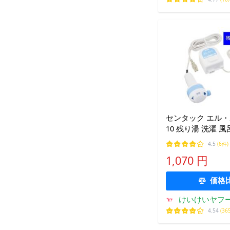
センタック エル・ポ
10 残り湯 洗濯 風
4.5
(6件)
1,070 円
価格
けいけいヤフ
4.54
(36