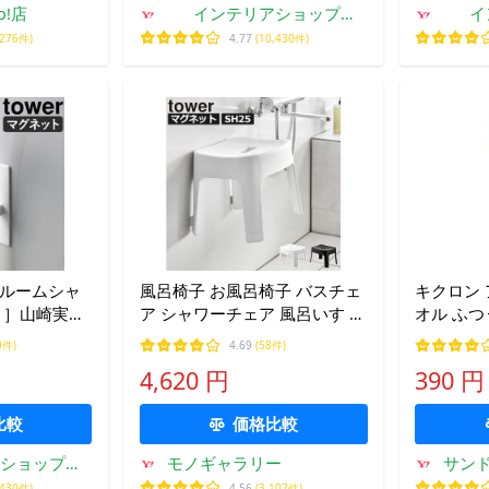
o!店
インテリアショップ
イ
roomy
,276件)
4.77
(10,430件)
スルームシャ
風呂椅子 お風呂椅子 バスチェ
キクロン 
 ］山崎実業
ア シャワーチェア 風呂いす 浮
オル ふつ
ヘッドホルダー
かせる バス用品 磁石 低め 乾
9件)
4.69
(58件)
シャワーホル
燥 衛生的 おしゃれ 山崎実業
4,620 円
390 円
 3805
マグネット風呂イス タワー
SH25 tower
比較
価格比較
ショップ
モノギャラリー
サンド
my
,430件)
4.56
(3,107件)