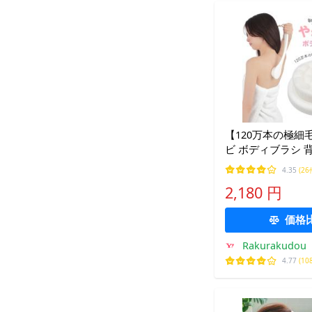
【120万本の極細
ビ ボディブラシ 
感肌 柔らかい 背
4.35
(26
ニキビ対策
2,180 円
価格
Rakurakudou
4.77
(10