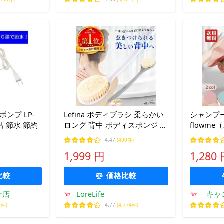
ンプ LP-
Lefina ボディブラシ 柔らかい
シャンプー
呂 節水 節約
ロング 背中 ボディスポンジ お
flowm
風呂 背中ニキビ 防止 ソフト
ャンプーキ
4.47
(499件)
ブラシ 体洗い バスグッズ
用 防水 快適 調整可能 耳周り
1,999 円
1,280
の防水機能
ト感 爆買
比較
価格比較
ー店
LoreLife
キャ
ージ
5件)
4.77
(4,774件)