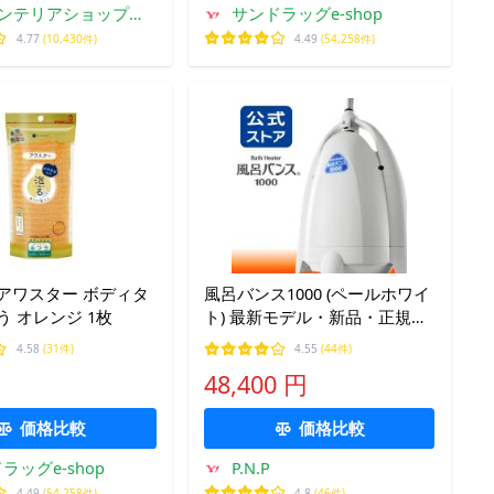
ンテリアショップ
サンドラッグe-shop
roomy
4.77
(10,430件)
4.49
(54,258件)
アワスター ボディタ
風呂バンス1000 (ペールホワイ
う オレンジ 1枚
ト) 最新モデル・新品・正規代
理店販売 日本製 バスヒーター
4.58
(31件)
4.55
(44件)
保温 簡易 湯沸かし 追い焚き
48,400 円
価格比較
価格比較
ラッグe-shop
P.N.P
4.49
(54,258件)
4.8
(46件)