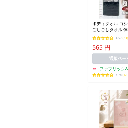
ボディタオル ゴ
ごしごしタオル 体
スーパーハード 12
4.57
(23
ハード 刺激 風呂 
565 円
【▲】/男性用ボ
イロン1個
通販ペー
ファブリック
4.78
(1,