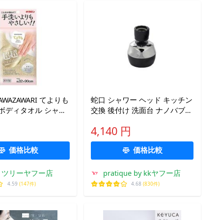
WAZAWARI てよりも
蛇口 シャワー ヘッド キッチン
ボディタオル シャン
交換 後付け 洗面台 ナノバブル
ド 約32×90cm
節水 水道 蛇口交換 切り替え
4,140 円
首振り バブリーキッチンミス
ト
価格比較
価格比較
トツリーヤフー店
pratique by kkヤフー店
4.59
(147件)
4.68
(830件)