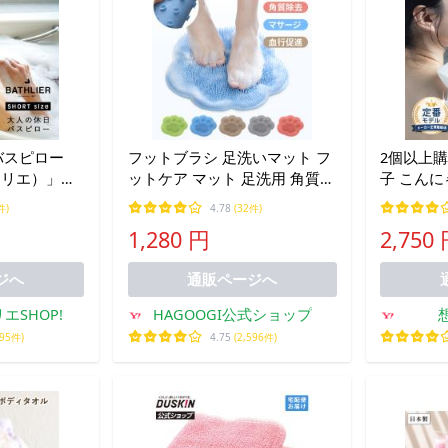
！バスピロー
フットブラシ 足洗いマット フ
2個以上
バスリエ）」大
ットケア マット 足洗用 角質ケ
子 こんに
ー（ショー
ア 足裏ブラシ 柔らかい 抗菌
り 定番モ
件)
4.78
(32件)
くら 枕 ピロ
角質除去 マッサージ コンパク
ディウォ
1,280 円
2,750
速乾性 お風
ト 浴室
オル 柔ら
すなお
ジへ
通販ページへ
エSHOP!
HAGOOGI公式ショップ
795件)
4.75
(2,596件)