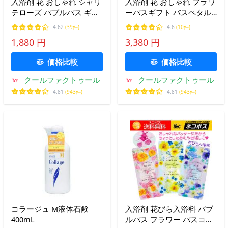
入浴剤 花 おしゃれ シャリ
入浴剤 花 おしゃれ フラワ
テローズ バブルバス ギフ
ーバスギフト バスペタル
ト お礼 お返し 誕生日プレ
プリエール ギフト 誕生日
4.62
(39件)
4.6
(10件)
ゼント 女性 特価
プレゼント 女性 特価
1,880 円
3,380 円
価格比較
価格比較
クールファクトゥール
クールファクトゥール
4.81
(943件)
4.81
(943件)
コラージュ M液体石鹸
入浴剤 花びら入浴料 バブ
400mL
ルバス フラワー バスコン