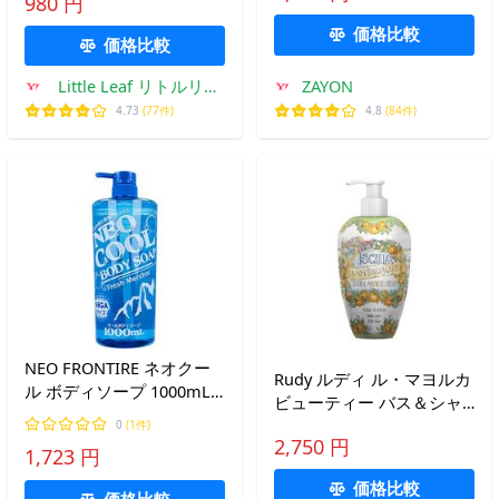
980 円
愛い プレゼント ハーブ ア
ロマ
価格比較
価格比較
Little Leaf リトルリー
ZAYON
フ公式ショップ
4.73
(77件)
4.8
(84件)
NEO FRONTIRE ネオクー
Rudy ルディ ル・マヨルカ
ル ボディソープ 1000mL
ビューティー バス＆シャ
シトラス
ワークリームソープ
0
(1件)
2,750 円
700mL イスキア
1,723 円
価格比較
価格比較