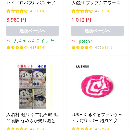
ハイドロバブルバス ナノ
入浴剤 ブクブクアワー 4
バブル 高濃度水素 塩素除
種類アソートパック バブ
4.83
(24件)
4.75
(36件)
去 水素 入浴剤 無香料 無
ルバス お風呂 遊び 泡 お
3,980 円
1,012 円
着色 約30回分
風呂嫌い 克服 詰め合わせ
プチギフト 子ども キッズ
通販ページへ
通販ページへ
男の
わんちゃんライフ ヤフ
potch7
ーショッピング店
4.67
(51件)
4.79
(631件)
入浴料 泡風呂 牛乳石鹸 風
LUSH ぐるぐるブランケッ
呂物語 なめらか贅沢泡と
ト バブルバー 泡風呂 入浴
ろ 8個セット クラッシク
剤 プチプラ ベルガモット
4.75
(20件)
4.67
(12件)