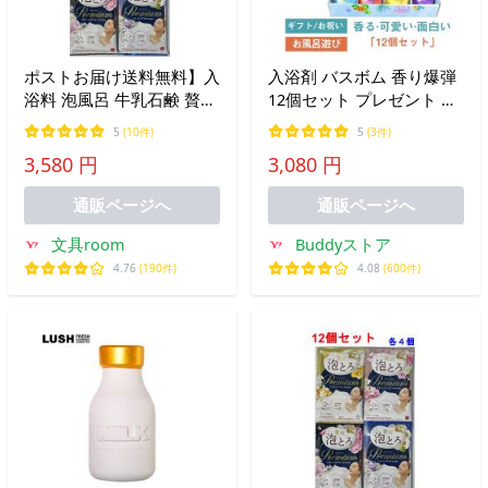
ポストお届け送料無料】入
入浴剤 バスボム 香り爆弾
浴料 泡風呂 牛乳石鹸 贅沢
12個セット プレゼント 詰
泡とろ 20個 クラッシクブ
め合わせ クリスマス バス
5
(10件)
5
(3件)
ルーム・ラグジュアリー・
ソルト ボール おもちゃ 温
3,580 円
3,080 円
スリーピングアロマ・ピオ
泉 お風呂 女性 男性 子供
ニー＆ホワイトムスク
誕生日 友達 卒業ギフト 潤
通販ページへ
通販ページへ
い
文具room
Buddyストア
4.76
(190件)
4.08
(600件)