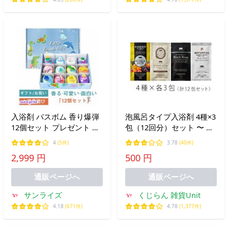
入浴剤 バスボム 香り爆弾
泡風呂タイプ入浴剤 4種×3
12個セット プレゼント 詰
包（12回分）セット 〜 送
め合わせ クリスマス バス
料無料・501円
4
(5件)
3.78
(40件)
ソルト ボール おもちゃ 温
2,999 円
500 円
泉 お風呂 女性 男性 子供
誕生日 友達 卒業ギフト 潤
通販ページへ
通販ページへ
い
サンライズ
くじらん 雑貨Unit
4.18
(671件)
4.78
(1,377件)