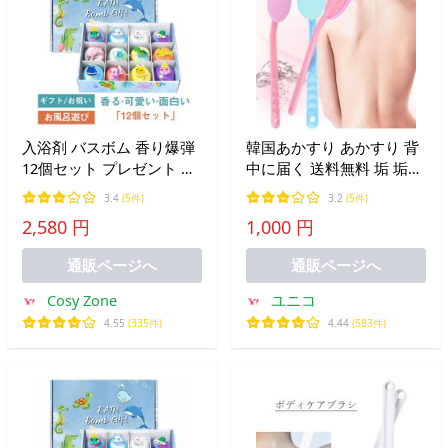
入浴剤 バスボム 香り爆弾
韓国あかすり あかすり 背
12個セット プレゼント 詰
中に届く 送料無料 垢 垢す
め合わせ クリスマス バス
り 孫の手 アカスリ
3.4
(5件)
3.2
(5件)
ソルト ボール おもちゃ 温
2,580 円
1,000 円
泉 お風呂 女性 男性 子供
誕生日 友達 卒業ギフト 潤
通販ページへ
通販ページへ
い
Cosy Zone
ユニコ
4.55
(335件)
4.44
(583件)