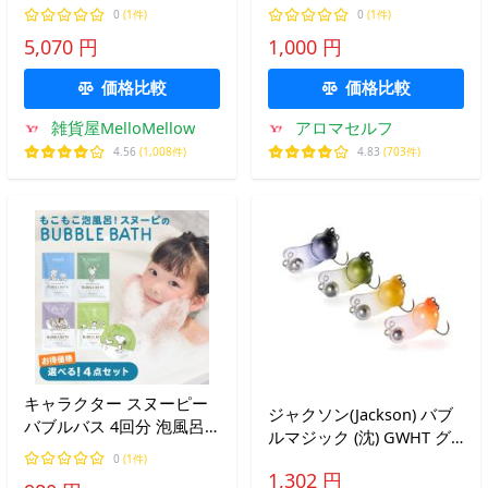
フェッティ ３種 デイズイ
0
(1件)
0
(1件)
ンブルーム オシャレなパ
5,070 円
1,000 円
ッケージ 送料無料
価格比較
価格比較
雑貨屋MelloMellow
アロマセルフ
4.56
(1,008件)
4.83
(703件)
キャラクター スヌーピー
ジャクソン(Jackson) バブ
バブルバス 4回分 泡風呂
ルマジック (沈) GWHT グ
入浴剤 子供 泡 香り付き
ローホワイト
0
(1件)
保湿成分 美容成分 配合 可
1,302 円