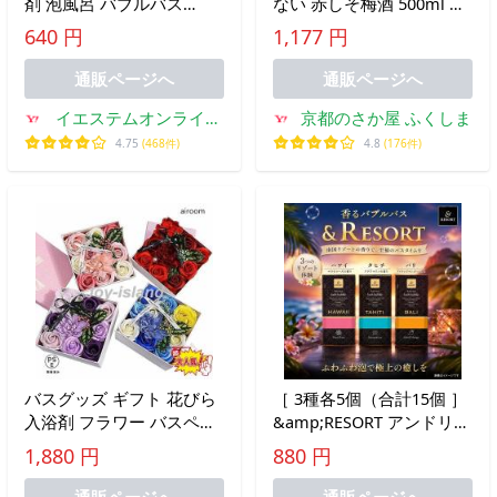
剤 泡風呂 バブルバス
ない 赤しそ梅酒 500ml 京
12ml ローズ アロマカクテ
都 キンシ正宗
640 円
1,177 円
ル フルーツカクテル オレ
ンジハーブ アソート 個包
通販ページへ
通販ページへ
装 小分け
イエステムオンライン
京都のさか屋 ふくしま
ストア
4.75
(468件)
4.8
(176件)
バスグッズ ギフト 花びら
［ 3種各5個（合計15個 ］
入浴剤 フラワー バスペタ
&amp;RESORT アンドリゾ
ル 女性 誕生日 プレゼント
ード リキッド バブルバス
1,880 円
880 円
お礼 お返 お祝い 使いやす
入浴剤 12ml 3種アソート [
い おすすめ 人気 注目アイ
ハワイ・タヒチ・バリ ] 泡