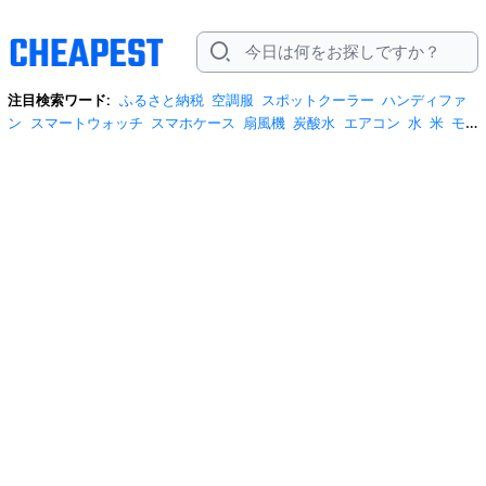
注目検索ワード:
ふるさと納税
空調服
スポットクーラー
ハンディファ
ン
スマートウォッチ
スマホケース
扇風機
炭酸水
エアコン
水
米
モ
バイルバッテリー
米5kg
サンダル
サーキュレーター
tシャツ
水 2リッ
トル
テレビ
ビール
プロテイン
冷蔵庫
スクイーズ
スーツケース
リ
ュック
お菓子
日傘
掃除機
ネッククーラー
ショルダーバッグ
クーラー
ボックス
ワイヤレスイヤホン
桃
iphone17 ケース
自転車
ポータブル電
源
安全靴
米10kg
トイレットペーパー
サンシェード