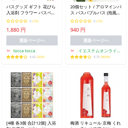
バスグッズ ギフト 花びら
20個セット / アロマインバ
入浴剤 フラワー バスペタ
ス バスバブルバス (泡風
ル 女性 誕生日 プレゼント
呂) フルーツカクテルの香
0
(1件)
0
(1件)
お礼 お返 お祝い 使いやす
り 入浴剤 あわあわ お風呂
1,880 円
940 円
い おすすめ 人気 注目アイ
泡 こども 子供 ローション
テム 便利グッズ
風呂
通販ページへ
通販ページへ
tocca tocca
イエステムオンライン
ストア
4.42
(26件)
4.75
(468件)
[4種 各3個 合計12個] 入浴
梅酒 リキュール 京梅 くれ