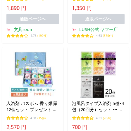
ブルーム・ピオニー＆ホワ
フルーティ かわいい プレ
1,890 円
1,350 円
イトムスク・ジュエリーロ
ゼント ラッシュ 公式
ーズ・スリーピングアロマ
通販ページへ
通販ページへ
文具room
LUSH公式 ヤフー店
4.76
(190件)
4.63
(375件)
入浴剤 バスボム 香り爆弾
泡風呂タイプ入浴剤 5種×4
12個セット プレゼント 詰
包（20回分）セット 〜 送
め合わせ クリスマス バス
料無料・ポイント消化
4.31
(35件)
4.31
(70件)
ソルト ボール おもちゃ 温
2,570 円
700 円
泉 お風呂 女性 男性 子供