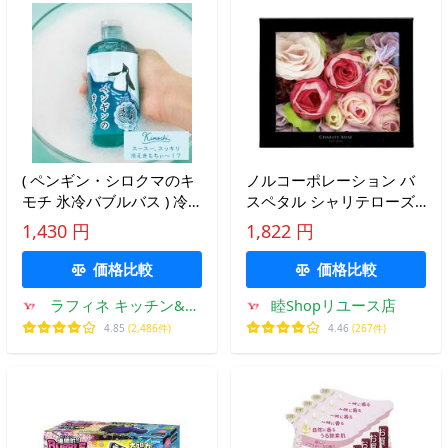
( ペンギン・シロクマのキ
ノルコーポレーション バ
モチ 氷冷バブルバス ) 冷
スペタル シャリテローズ
感 清涼 夏用 暑さ 夏 気温
グロスローズ OB-DRP-1-1
1,430 円
1,822 円
熱中症 対策 冷感 氷 入浴
フレーク 60グラム x 1
剤
価格比較
価格比較
ラフィネ キッチン&生
睦Shopリユース店
活雑貨
4.85
(2,486件)
4.46
(267件)