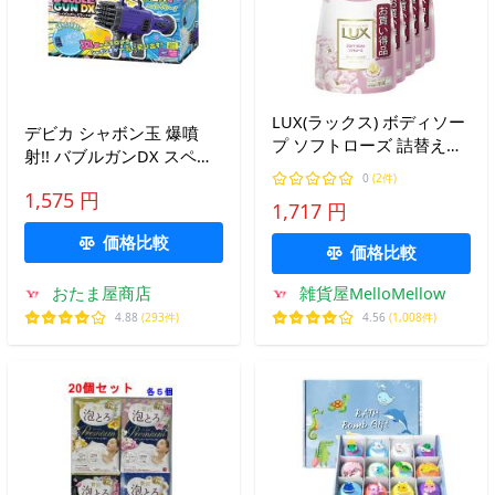
LUX(ラックス) ボディソー
デビカ シャボン玉 爆噴
プ ソフトローズ 詰替え用
射!! バブルガンDX スペー
300g×5個 おまけ付き ボデ
スクール 113336
0
(2件)
ィーソープ 優しいソフト
1,575 円
1,717 円
ローズの香り(香料配合)。
価格比較
価格比較
おたま屋商店
雑貨屋MelloMellow
4.88
(293件)
4.56
(1,008件)