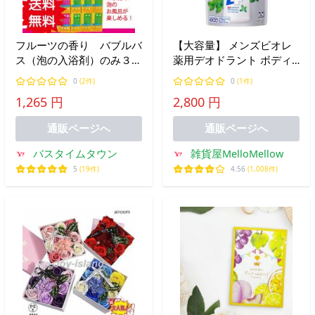
フルーツの香り バブルバ
【大容量】 メンズビオレ
ス（泡の入浴剤）のみ３０
薬用デオドラント ボディ
個セット たっぷり福袋/
ウォッシュ フレッシュな
0
(2件)
0
(1件)
プレゼント 泡風
ミントの香り つめかえ用
1,265 円
2,800 円
呂/福袋/大量/プレゼント/
1200ml [医薬部外品] ボデ
バラエティー/女性/子供/セ
ィソープ
通販ページへ
通販ページへ
ット
バスタイムタウン
雑貨屋MelloMellow
5
(19件)
4.56
(1,008件)