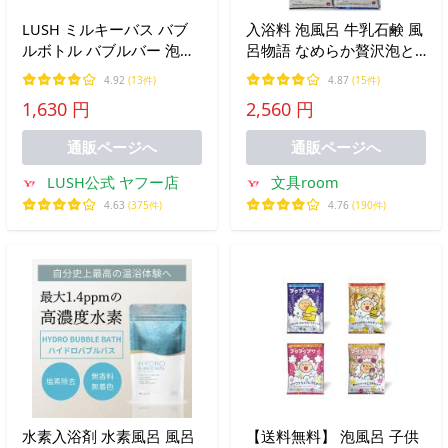
LUSH ミルキーバス バブ
入浴料 泡風呂 牛乳石鹸 風
ルボトル バブルバー 泡風
呂物語 なめらか贅沢泡と
呂 入浴剤 人気 柑橘 オー
ろ 12個セット クラッシク
4.92
(13件)
4.87
(15件)
ツミルク かわいい プレゼ
ブルーム・ラグジュアリ
1,630 円
2,560 円
ント ラッシュ 公式
ー・スリーピングアロマ・
ピオニー＆ホワイトムスク
通販ページへ
通販ページへ
LUSH公式 ヤフー店
文具room
4.63
(375件)
4.76
(190件)
水素入浴剤 水素風呂 風呂
【送料無料】 泡風呂 子供