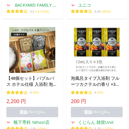
BACKYARD FAMILY マ
ユニコ
マタウン
4.6
(16,016件)
4.44
(583件)
【48個セット】バブルバ
泡風呂タイプ入浴剤 フル
ス ホテル仕様 入浴剤 泡風
ーツカクテルの香り ×3包
呂 個包装 日本製
セット 〜 送料無料
4
(4件)
4
(3件)
2,200 円
200 円
通販ページへ
通販ページへ
靴下専科 Yahoo!店
くじらん 雑貨Unit
4.85
(206件)
4.78
(1,377件)