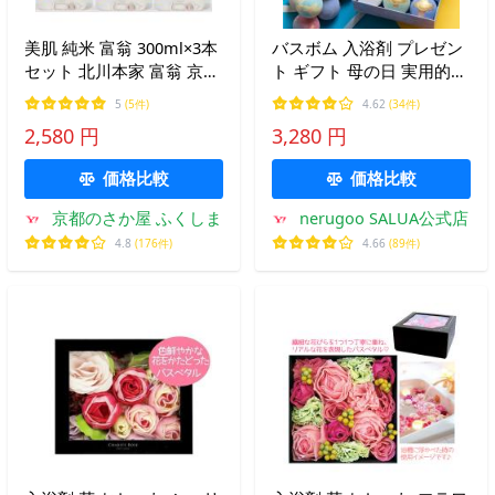
美肌 純米 富翁 300ml×3本
バスボム 入浴剤 プレゼン
セット 北川本家 富翁 京都
ト ギフト 母の日 実用的
送料無料
セルフケア SALUA サルア
5
(5件)
4.62
(34件)
大玉 9個 セット 贈り物 誕
2,580 円
3,280 円
生日 女性 妻 彼女 おしゃ
れ 癒し ご褒美 アロマ
価格比較
価格比較
京都のさか屋 ふくしま
nerugoo SALUA公式店
4.8
(176件)
4.66
(89件)