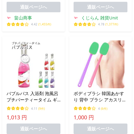
誕生日 友達 卒業ギフト 潤
通販ページへ
通販ページへ
い
畠山商事
くじらん 雑貨Unit
4.42
(1,455件)
4.78
(1,377件)
バブルバス 入浴剤 泡風呂
ボディブラシ 韓国あかす
プチパーティータイム ギ
り 背中 ブラシ アカスリ
フト ボディソープ バスア
便利 グッズ 美肌ブラシ 韓
4.11
(9件)
4
(6件)
ロマ パーティータイム
国式 垢すり ボディケア ギ
1,013 円
1,000 円
フト あかすり マッサージ
孫の手 ボディブラシ
通販ページへ
通販ページへ