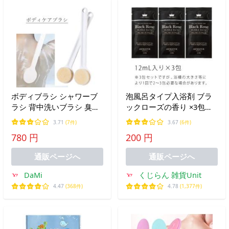
ボディブラシ シャワーブ
泡風呂タイプ入浴剤 ブラ
ラシ 背中洗いブラシ 臭わ
ックローズの香り ×3包セ
ない 35cm 背中 に届きや
ット 〜 送料無料
3.71
(7件)
3.67
(6件)
すい 柔らかい素材で快適
780 円
200 円
マッサージ 入浴 お風呂 バ
ス用品 全身 体洗い
通販ページへ
通販ページへ
DaMi
くじらん 雑貨Unit
4.47
(368件)
4.78
(1,377件)