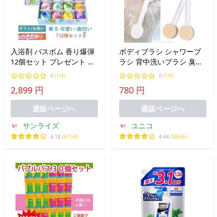
入浴剤 バスボム 香り爆弾
ボディブラシ シャワーブ
12個セット プレゼント 詰
ラシ 背中洗いブラシ 臭わ
め合わせ クリスマス バス
ない 35cm 背中 に届きや
0
(1件)
0
(1件)
ソルト ボール おもちゃ 温
すい 柔らかい素材で快適
2,899 円
780 円
泉 お風呂 女性 男性 子供
マッサージ 入浴 お風呂 バ
誕生日 友達 卒業ギフト 潤
ス用品 全身 体洗い
通販ページへ
通販ページへ
い
サンライズ
ユニコ
4.18
(671件)
4.44
(583件)