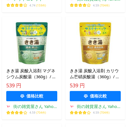
店
4.74
(159件)
4.59
(704件)
きき湯 炭酸入浴剤 マグネ
きき湯 炭酸入浴剤 カリウ
シウム炭酸湯（360g）/ バ
ム芒硝炭酸湯（360g）/ バ
スクリン
スクリン
539 円
539 円
価格比較
価格比較
街の雑貨屋さん Yahoo!
街の雑貨屋さん Yahoo!
店
店
4.59
(704件)
4.59
(704件)