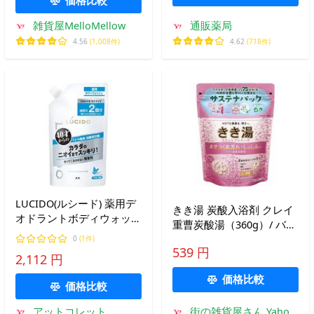
雑貨屋MelloMellow
通販薬局
4.56
(1,008件)
4.62
(718件)
LUCIDO(ルシード) 薬用デ
きき湯 炭酸入浴剤 クレイ
オドラントボディウォッシ
重曹炭酸湯（360g）/ バス
ュ 詰め替え 大容量 [ 男の
クリン
0
(1件)
におい 対策 ボディソープ
539 円
2,112 円
]
価格比較
価格比較
アットコレット
街の雑貨屋さん Yahoo!