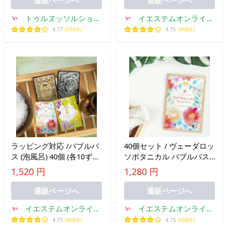
通販ページへ
通販ページへ
テム 便利グッズ
風呂 バスバブル
トゥルヌッソルショッ
イエステムオンライン
プ
ストア
4.77
(594件)
4.75
(468件)
ラッピング対応 /バブルバ
40個セット / ヴェーダロッ
ス (泡風呂) 40個 (各10ず
ソボタニカル バブルバス
つ）セット 入浴剤 泡 お風
(泡風呂) オレンジハーブの
1,520 円
1,280 円
呂 泡 こども 子供ローショ
香り 入浴剤 あわあわラン
ン風呂バスソルトアソート
ド お風呂 泡 こども 子供
通販ページへ
通販ページへ
バラエティ粉末入浴剤
ローション
イエステムオンライン
イエステムオンライン
ストア
ストア
4.75
(468件)
4.75
(468件)