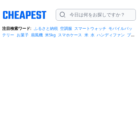
注目検索ワード:
ふるさと納税
空調服
スマートウォッチ
モバイルバッ
テリー
お菓子
扇風機
米5kg
スマホケース
米
水
ハンディファン
プロ
テイン
サーキュレーター
tシャツ
ビール
エアコン
サンダル
日傘
米
10kg
ノートパソコン
炭酸水
スーツケース
ショルダーバッグ
リュッ
ク
ワンピース
トイレットペーパー
スニーカー
テレビ
ネッククーラー
カラコン
クーラーボックス
サンシェード
イヤホン
自転車
スポットク
ーラー
トートバッグ
ポータブル電源
冷蔵庫
アイス