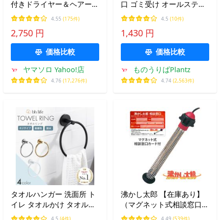
付きドライヤー＆ヘアーア
口 ゴミ受け オールステン
イロンスタンド tower ド
レス 衛生的 匂い ニオイ
4.55
(175件)
4.5
(10件)
ライヤー収納 ドライヤー
臭い ヌメリ 防止 GA-
2,750 円
1,430 円
置き ハンズフリー 1334
PB010 GAONA ガオナ ゴミ
1335
ゴミ受け 排水口 台所用品
価格比較
価格比較
流し
ヤマソロ Yahoo!店
ものうりばPlantz
4.76
(17,276件)
4.74
(2,563件)
タオルハンガー 洗面所 ト
沸かし太郎 【在庫あり】
イレ タオルかけ タオル掛
（マグネット式相談窓口カ
け タオルリング おしゃれ
ード付） レビュー400件以
4.5
(4件)
4.49
(539件)