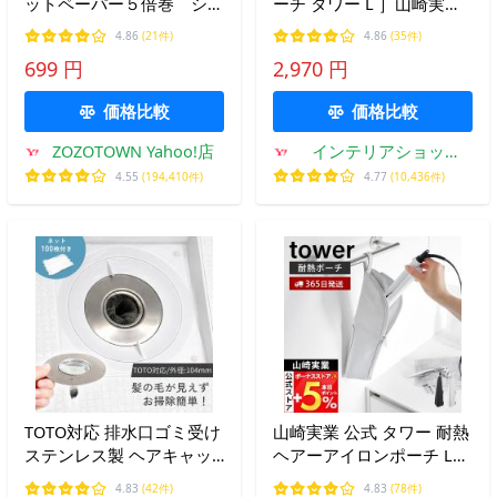
ットペーパー５倍巻 シン
ーチ タワー L ］山崎実業
グル ４個入り／１個あた
tower ヘアアイロン 収納
4.86
(21件)
4.86
(35件)
り長さ２５０ｍ
耐熱 ケース ホルダー
699 円
2,970 円
yamazaki 公式 ブラック
ライトグレー 1383 1384
価格比較
価格比較
ZOZOTOWN Yahoo!店
インテリアショップ
roomy
4.55
(194,410件)
4.77
(10,436件)
TOTO対応 排水口ゴミ受け
山崎実業 公式 タワー 耐熱
ステンレス製 ヘアキャッ
ヘアーアイロンポーチ L
チャー お風呂用 交換ネッ
tower 吊り下げ収納 ファ
4.83
(42件)
4.83
(78件)