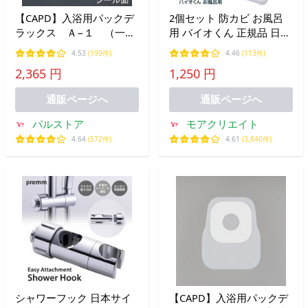
【CAPD】入浴用パックデ
2個セット 防カビ お風呂
ラックス Ａ−１ （一般
用 バイオくん 正規品 日本
タイプ）
製 バイオ君 浴室 天井 カ
4.53
(199件)
4.46
(113件)
ビ対策 浴室用 1年間持続
2,365 円
1,250 円
貼るだけ 風呂 カビ対策 送
料無料 2M◇ バイオくん2
通販ページへ
通販ページへ
個
パルストア
モアクリエイト
4.64
(572件)
4.61
(3,840件)
シャワーフック 日本サイ
【CAPD】入浴用パックデ