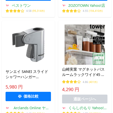
ベストワン
ZOZOTOWN Yahoo!店
4.58
(99,314件)
4.55
(194,410件)
山崎実業 マグネットバス
サンエイ SANEI スライド
ルームラックワイド45 タ
シャワーハンガー
ワー 別注 tower 公式 白 黒
PW5801-1
4.86
(401件)
ボトルラック シャンプー
5,980 円
4,290 円
ボトル 収納 磁石 お風呂
おしゃれ YAMAZAKI
価格比較
通販ページへ
Arclands Online ヤフ
くらしのもり Yahoo!シ