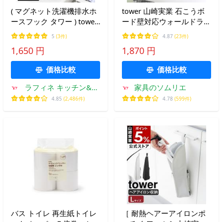
( マグネット洗濯機排水ホ
tower 山崎実業 石こうボ
ースフック タワー ) tower
ード壁対応ウォールドライ
山崎実業 公式 オンライン
ヤーホルダー タワー お風
5
(3件)
4.87
(23件)
通販 洗濯機 整理 ホース
呂 公式 送料無料 4508
1,650 円
1,870 円
ランドリーフック 浮かせ
4509 ホワイト ブラック /
る ホースホルダー 洗濯パ
ドライヤースタンド
価格比較
価格比較
ン
ラフィネ キッチン&生
家具のソムリエ
活雑貨
4.85
(2,486件)
4.78
(599件)
バス トイレ 再生紙トイレ
［ 耐熱ヘアーアイロンポ