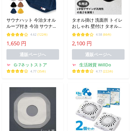
サウナハット 今治タオル
タオル掛け 洗面所 トイレ
ループ付き 今治 サウナキ
おしゃれ 壁付け タオルハ
ャップ メンズ XL Lサイズ
ンガー トイレットペーパ
4.62
(122件)
4.58
(66件)
レディース 大きめ サウナ
ーホルダー ゴールド 黒 ア
1,650 円
2,100 円
吊るせる 帽子 綿100％ 洗
イアン
える 日本製 サウナはっと
通販ページへ
通販ページへ
G-7ネットストア
生活雑貨 WillDo
4.77
(35件)
4.77
(222件)