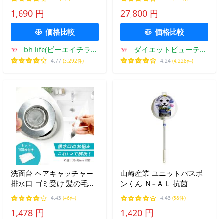
バスタオルハンガー タオ
上 安心の販売実績 クマガ
1,690 円
27,800 円
ルホルダー タオル干し ブ
イ電工 サンアート 【電気
ラック シルバー キッチン
で沸かす お風呂】
価格比較
価格比較
台所
（SCH−901）
bh life(ビーエイチライ
ダイエットビューティ
フ)
通販
4.77
(3,292件)
4.24
(4,228件)
洗面台 ヘアキャッチャー
山崎産業 ユニットバスボ
排水口 ゴミ受け 髪の毛キ
ンくん Ｎ−ＡＬ 抗菌
ャッチャー 交換ネット100
4.43
(46件)
4.43
(58件)
枚付き ステンレス製 排水
1,478 円
1,420 円
溝カバー 排水溝 掃除 排水