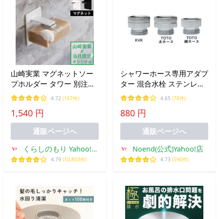
山崎実業 マグネットソー
シャワーホース専用アダプ
プホルダー タワー 別注
ター 混合水栓 ステンレス
tower 公式 白 黒 石けん 石
TOTO KVK 交換 取付 接続
4.72
(167件)
4.65
(78件)
鹸置き おしゃれ お風呂収
国際基準G1/2 日丸屋製作
1,540 円
880 円
納 バスルーム お風呂 洗面
所
所 YAMAZAKI
通販ページへ
通販ページへ
くらしのもり Yahoo!シ
Noend(公式)Yahoo!店
ョッピング店
4.79
(10,803件)
4.73
(590件)