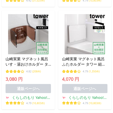
ー店
ョッピング店
4.42
(31,025件)
4.79
(10,803件)
山崎実業 マグネット風呂
山崎実業 マグネット風呂
いす・湯おけホルダー タ
ふたホルダー タワー 組み
ワー 別注 tower 公式 白 黒
合わせ風呂ふた用 別注
4.82
(208件)
4.79
(1,350件)
風呂いす バスチェア アク
tower 公式 9889 9890 乾き
3,080 円
4,070 円
リルチェア 洗面器 お風呂
やすい 乾燥 ドライハンガ
おしゃれ
ー 風呂ふたスタンド
通販ページへ
通販ページへ
くらしのもり Yahoo!シ
くらしのもり Yahoo!シ
ョッピング店
ョッピング店
4.79
(10,803件)
4.79
(10,803件)