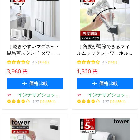
［ 乾きやすいマグネット
［ 角度が調節できるフィ
風呂蓋スタンド タワー ］
ルムフックシャワーホルダ
山崎実業 tower 乾きやす
ー タワー ］山崎実業
4.7
(336件)
4.7
(10件)
い マグネット 風呂蓋スタ
tower 角度調整 おしゃれ
3,960 円
1,320 円
ンド 風呂ふた おしゃれ
yamazaki 公式 ブラック
yamazaki 公式 5085 5086
ホワイト 10288 10289
価格比較
価格比較
インテリアショップ
インテリアショップ
roomy
roomy
4.77
(10,436件)
4.77
(10,436件)