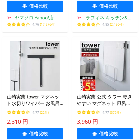
3608
排水トラップカバー
価格比較
価格比較
ヤマソロ Yahoo!店
ラフィネ キッチン&生
活雑貨
4.76
(17,276件)
4.85
(2,486件)
山崎実業 tower マグネッ
山崎実業 公式 タワー 乾き
ト水切りワイパー お風呂
やすい マグネット 風呂蓋
浴室 掃除 磁石 ホワイト
スタンド tower おしゃれ
4.77
(22件)
4.77
(372件)
磁石 フタ ふろ スタンド
2,310 円
3,960 円
シャッター式 お風呂 5085
5086
価格比較
価格比較