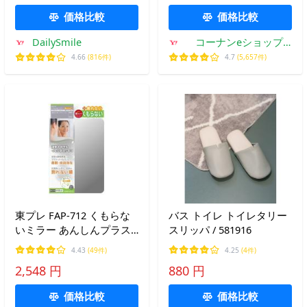
口 ネット 掃除しやすい
価格比較
価格比較
DailySmile
コーナンeショップ
Yahoo!ショッピング店
4.66
(816件)
4.7
(5,657件)
東プレ FAP-712 くもらな
バス トイレ トイレタリー
いミラー あんしんプラス
スリッパ / 581916
マグネット 割れない鏡 パ
4.43
(49件)
4.25
(4件)
ネルミラー 浴室
2,548 円
880 円
価格比較
価格比較