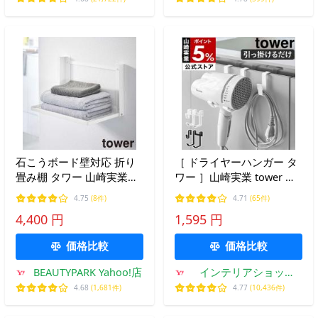
石こうボード壁対応 折り
［ ドライヤーハンガー タ
畳み棚 タワー 山崎実業
ワー ］山崎実業 tower ホ
tower ホワイト ブラック
ルダー 収納 洗面 スタンド
4.75
(8件)
4.71
(65件)
8142 8143
ドライヤー 入れ 置き フッ
4,400 円
1,595 円
ク yamazaki 公式 ホワイ
ト ブラック 5385 5386
価格比較
価格比較
BEAUTYPARK Yahoo!店
インテリアショップ
roomy
4.68
(1,681件)
4.77
(10,436件)