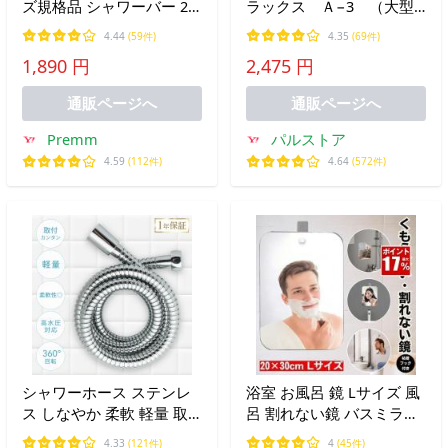
ズ規格品 シャワーバー 28-
ラックス Ａ−3 （大型
32mm お取替え用 後付け
タイプ）
4.44
(59件)
4.35
(69件)
タイプ 360度角度調整
1,890 円
2,475 円
通販ページへ
通販ページへ
Premm
パルストア
4.59
(112件)
4.64
(572件)
シャワーホース ステンレ
浴室 お風呂 鏡 Lサイズ 風
ス しなやか 柔軟 軽量 取
呂 割れない鏡 バスミラー
付簡単 1.6m 2m 160cm
お風呂ミラー バス ミラー
4.33
(121件)
4
(45件)