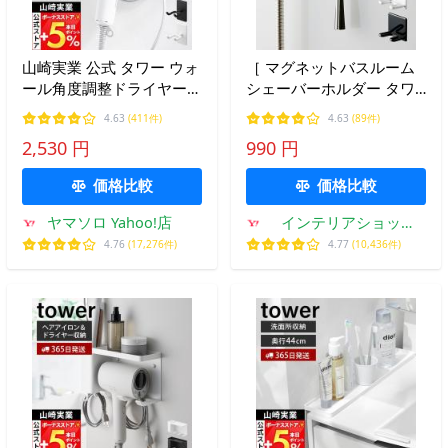
山崎実業 公式 タワー ウォ
［ マグネットバスルーム
ール角度調整ドライヤーホ
シェーバーホルダー タワ
ルダー 石こうボード壁対
ー ］ 山崎実業 tower シェ
4.63
(411件)
4.63
(89件)
応 tower ドライヤー収納
ーバー ホルダー 磁石 マグ
2,530 円
990 円
ドライヤー掛け 10104
ネット 掛け yamazaki 公
10105
式 ホワイト ブラック 4706
価格比較
価格比較
4707
ヤマソロ Yahoo!店
インテリアショップ
roomy
4.76
(17,276件)
4.77
(10,436件)