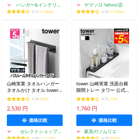
ハンガー&インテリア
ヤマソロ Yahoo!店
TAMATOSHI
4.71
(1,106件)
4.76
(17,276件)
山崎実業 タオルハンガー
tower 山崎実業 洗面台横
タオルかけ タオル tower
隙間トレー タワー 公式
タワー マグネットバスル
10135 10136 ホワイト ブ
4.76
(75件)
4.75
(12件)
ームタオルハンガー ワイ
ラック 送料無料 / 洗面台
2,530 円
1,760 円
ド 4596 4597
収納 洗面所 隙間 トレー
4903208045964
ラック
価格比較
価格比較
4903208045971
セレクトショップ
家具のソムリエ
AQUA・アクア
4.68
(21,722件)
4.78
(599件)