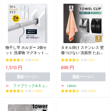
物干し竿 ホルダー 2個セ
タオル掛け ステンレス 壁
ット 洗濯物 マグネット 簡
傷つけない 洗面所 たおる
単取付 壁 壁面 磁石 耐荷
かけ タオルホルダー タオ
4.76
(93件)
4.76
(17件)
重 約6kg 浴室 バスルーム
ルクリップ おしゃれ トイ
1,510 円
690 円
風呂 簡単 【☆60】/マグピ
レ
ット物干し竿ホルダー
通販ページへ
通販ページへ
ファブリック&キュー
ratiss
ト
4.78
(1,168件)
4.73
(478件)