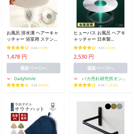
お風呂 排水溝 ヘアーキャ
ヒューバス お風呂 ヘアキ
ッチャー 浴室用 ステンレ
ャッチャー 日本製
ス製 排水口 ゴミ受け 交換
HUBATH 浴室 風呂 排水口
4.64
(118件)
4.63
(122件)
ネット100枚付き ユニット
排水口カバー 排水溝ネッ
1,478 円
2,530 円
バス対応 抗菌仕様 キャッ
ト 排水溝 ゴミ受け マグネ
チ 取り外し簡単
ット ヘアーキャッチャー
通販ページへ
通販ページへ
DailySmile
バカ売れ研究所オンラ
インショップ
4.66
(816件)
4.69
(1,353件)