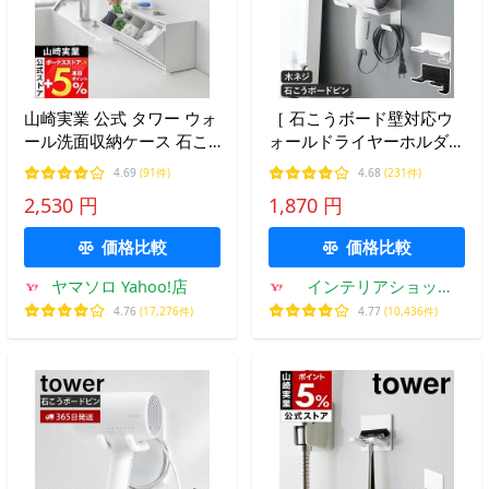
山崎実業 公式 タワー ウォ
［ 石こうボード壁対応ウ
ール洗面収納ケース 石こ
ォールドライヤーホルダー
うボード壁対応 tower 収
タワー ］山崎実業 tower
4.69
(91件)
4.68
(231件)
納ラック 2WAY 浮かせる
ドライヤー収納 壁 浮かせ
2,530 円
1,870 円
洗面台 サニタリー収納
て収納 yamazaki 公式 ブ
1355 1356
ラック ホワイト 4508
価格比較
価格比較
4509
ヤマソロ Yahoo!店
インテリアショップ
roomy
4.76
(17,276件)
4.77
(10,436件)