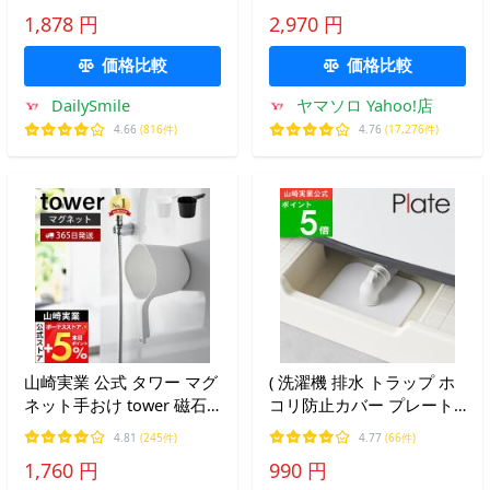
ト100枚付き 詰まり防止
スナー ポケット ケーブル
1,878 円
2,970 円
取り外し簡単 清潔キープ
収納 持ち運び 一時置き
ユニットバス対応 髪の毛
1383 1384
価格比較
価格比較
キャッチ
DailySmile
ヤマソロ Yahoo!店
4.66
(816件)
4.76
(17,276件)
山崎実業 公式 タワー マグ
( 洗濯機 排水 トラップ ホ
ネット手おけ tower 磁石
コリ防止カバー プレート )
手桶 洗面器 風呂桶 湯桶
plate 公式 オンライン 通
4.81
(245件)
4.77
(66件)
ハンドペール バスボウル
販 目隠し 水回り 洗濯機周
1,760 円
990 円
1.5L 引っ掛け収納 3607
り 排水管 排水口 シンク下