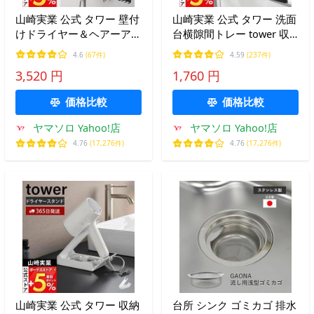
山崎実業 公式 タワー 壁付
山崎実業 公式 タワー 洗面
けドライヤー＆ヘアーアイ
台横隙間トレー tower 収
ロンホルダー トレー付き
納 隙間収納 歯ブラシ コッ
4.6
(67件)
4.59
(237件)
tower ドライヤー収納 ヘ
プ 化粧品 洗面用品 一時置
3,520 円
1,760 円
アーアイロン収納 10254
き 工具不要 小物入れ
10255
10135 10136
価格比較
価格比較
ヤマソロ Yahoo!店
ヤマソロ Yahoo!店
4.76
(17,276件)
4.76
(17,276件)
山崎実業 公式 タワー 収納
台所 シンク ゴミカゴ 排水