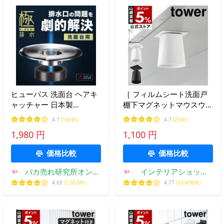
ヒューバス 洗面台 ヘアキ
［ フィルムシート洗面戸
ャッチャー 日本製
棚下マグネットマウスウォ
HUBATH 洗面 洗面器 排水
ッシュタンブラー タワー
4.7
(165件)
4.7
(23件)
溝 排水口カバー 排水溝ネ
］山崎実業 tower おしゃ
1,980 円
1,100 円
ット 排水口 ゴミ受け マグ
れ yamazaki 公式 ブラッ
ネット
ク ホワイト 10401 10402
価格比較
価格比較
バカ売れ研究所オンラ
インテリアショップ
インショップ
roomy
4.69
(1,353件)
4.77
(10,436件)