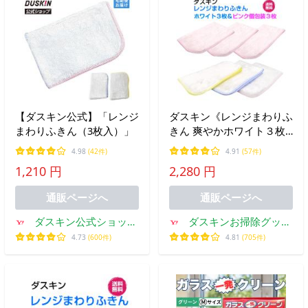
【ダスキン公式】「レンジ
ダスキン《レンジまわりふ
まわりふきん（3枚入）」
きん 爽やかホワイト３枚
入＆かわいいピンク３枚セ
4.98
(42件)
4.91
(57件)
ット》キッチンクロス 大
1,210 円
2,280 円
判 まとめ買い 新生活 引越
し duskin
通販ページへ
通販ページへ
ダスキン公式ショップ
ダスキンお掃除グッズ
ヤフー店
のダスら・ら
4.73
(600件)
4.81
(705件)