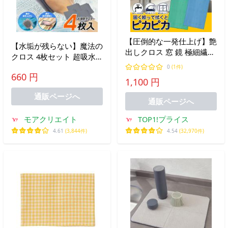
【圧倒的な一発仕上げ】艶
【水垢が残らない】魔法の
出しクロス 窓 鏡 極細繊維
クロス 4枚セット 超吸水
マイクロファイバークロス
ダスター 万能ふきん 浴室
0
(1件)
指紋取り くもり取り 洗剤
660 円
鏡 油汚れ ガラス 窓 車 拭
1,100 円
不要 掃除 道具 タオル 簡
き上げ 大掃除 掃除クロス
単 車 送料無料 1M◇ ぴか
通販ページへ
送料無料 2M◇ 掃除ダスタ
通販ページへ
クロ
ー
モアクリエイト
TOP1!プライス
4.61
(3,844件)
4.54
(32,970件)