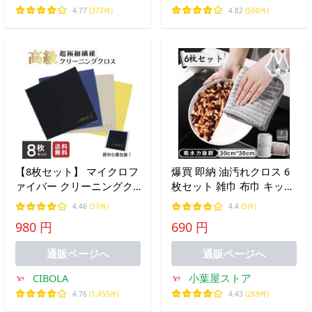
4.77
(372件)
4.82
(560件)
【8枚セット】 マイクロフ
爆買 即納 油汚れクロス 6
ァイバー クリーニングク
枚セット 雑巾 布巾 キッチ
ロス 液晶画面 テレビ カメ
ンクロス 台ふき レンジ 油
4.46
(37件)
4.4
(5件)
ラ レンズ ガラス iPhone
汚れ ふきん マイクロファ
980 円
690 円
タブレット 携帯電話 指紋
イバー クロス タオル コン
拭き メガネ拭き
ロ ガスレンジ 掃除
通販ページへ
通販ページへ
CIBOLA
小葉屋ストア
4.76
(1,455件)
4.43
(269件)