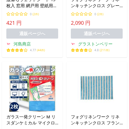
枚入 窓用 網戸用 壁紙用
ンキッチンクロス グレー
液晶テレビ用 超極細繊維
＋ホワイトストライプ リ
0
(2件)
0
(2件)
マイクロファイバー 拭き
トアニア製 fog linen work
421 円
2,090 円
スジが残らない速乾タイプ
通販ページへ
通販ページへ
河島商店
グラストンベリー
4.77
(44件)
4.8
(211件)
ガラス一発クリーン M リ
フォグリネンワーク リネ
スダンケミカル マイクロ
ンキッチンクロス フラン
ファイバー クロス タオル
シス リトアニア製 fog