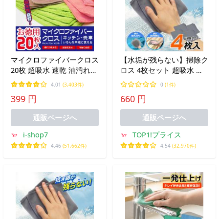
マイクロファイバークロス
【水垢が残らない】掃除ク
20枚 超吸水 速乾 油汚れ
ロス 4枚セット 超吸水 ダ
キッチン お掃除クロス 洗
スター ふきん 雑巾 洗車タ
4.01
(3,403件)
0
(1件)
車 万能クロス 洗車タオル
オル 拭き上げ 浴室 鏡 油
399 円
660 円
洗剤不要 乾拭き水拭き
汚れ ガラス 窓 車 掃除清
/60N◇ 新クロス20枚入
掃 送料無料 2M◇ 掃除ダ
通販ページへ
通販ページへ
スター
i-shop7
TOP1!プライス
4.46
(51,662件)
4.54
(32,970件)