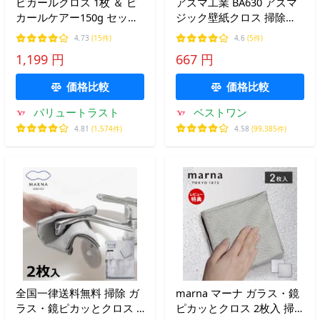
ピカールクロス 1枚 ＆ ピ
アズマ工業 BA630 アズマ
カールケアー150g セット
ジック壁紙クロス 掃除
金属磨きセット 仏具 アク
azuma
4.73
(15件)
4.6
(5件)
セサリー類 ワックス配合
1,199 円
667 円
金属研磨材 ステンレス
価格比較
価格比較
バリュートラスト
ベストワン
4.81
(1,574件)
4.58
(99,385件)
全国一律送料無料 掃除 ガ
marna マーナ ガラス・鏡
ラス・鏡ピカッとクロス 2
ピカッとクロス 2枚入 掃