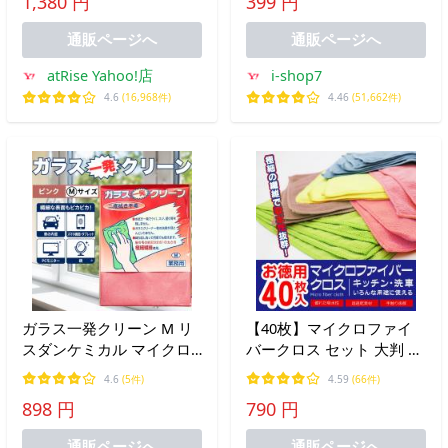
1,380 円
399 円
汚れ お掃除 台ふき ふきん
き上げ 大掃除 お掃除クロ
雑巾 水だけで油汚れが落
ス /2M◇ 掃除ダスター
通販ページへ
通販ページへ
ちる
atRise Yahoo!店
i-shop7
4.6
(16,968件)
4.46
(51,662件)
ガラス一発クリーン M リ
【40枚】マイクロファイ
スダンケミカル マイクロ
バークロス セット 大判 超
ファイバー クロス タオル
吸水 速乾 湿乾両用 洗車
4.6
(5件)
4.59
(66件)
車 内窓 洗車 業務用 汚れ
油汚れ キッチン 掃除タオ
898 円
790 円
車内 ダスター ピンク car
ル 床 掃除ダスター ふきん
(ガラス一発 ピンク M 1)
車 80S◇ 新クロス20枚入
通販ページへ
通販ページへ