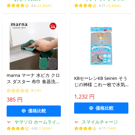
roomy
4.6
(22,342件)
4.77
(10,436件)
marna マーナ 水ピカ クロ
KBセーレンKB Seiren そう
ス ダスター 布巾 食器洗い
じの神様 これ一枚で水気
茶渋 洗剤不要 水垢取り 水
と一緒に汚れもスッキリ
0
(1件)
垢落とし 水あか 薄型 台所
1,232 円
浴室用吸水&amp;拭き上
385 円
キッチン 緑 グレー 日本製
げクロス S091
価格比較
価格比較
ヤマソロ ホームライフ
スマイルチャージ
店
4.82
(1,563件)
4.17
(154件)