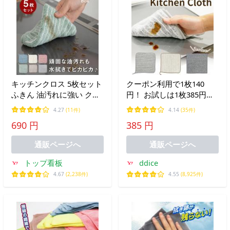
キッチンクロス 5枚セット
クーポン利用で1枚140
ふきん 油汚れに強い クロ
円！ お試しは1枚385円！
ス 食器拭き キッチンタオ
キッチンクロス 油 汚れ レ
4.27
(11件)
4.14
(35件)
ル 3枚セット 吸水タオル
ンジ クロス ふきん 台拭き
690 円
385 円
速乾 大判 台ふき 汚れ拭き
タオル コンロ レンジ IH
油汚れ お掃除 ダスター 雑
排気口 油ハネ 掃除 キッチ
通販ページへ
通販ページへ
巾
ン
トップ看板
ddice
4.67
(2,238件)
4.55
(8,925件)