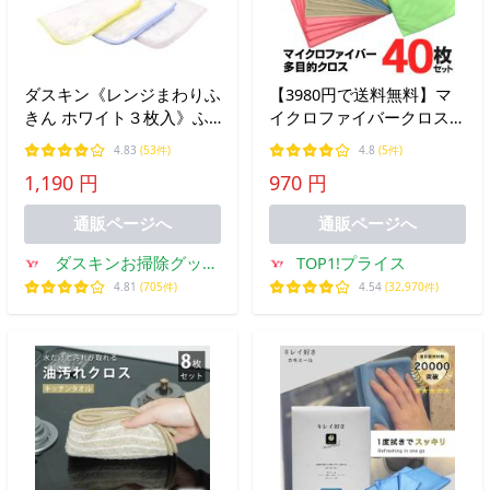
ダスキン《レンジまわりふ
【3980円で送料無料】マ
きん ホワイト３枚入》ふ
イクロファイバークロス
きん キッチンクロス 大判
40枚セット 洗車 水滴拭き
4.83
(53件)
4.8
(5件)
布巾 まとめ買い 爽やかホ
取り 超吸水 速乾 ふきん
1,190 円
970 円
ワイト 最安値 新生活 引越
洗剤不要 窓拭き 洗車タオ
し duskin
ル 掃除 80S◇ 新クロス20
通販ページへ
通販ページへ
枚入×2
ダスキンお掃除グッズ
TOP1!プライス
のダスら・ら
4.81
(705件)
4.54
(32,970件)