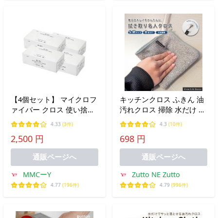
【4個セット】 マイクロフ
キッチンクロス ふきん 油
ァイバー クロス 使い捨て
汚れクロス 掃除 水だけ 2
20枚入り キャンプ 洗車 台
サイズ 8枚セット キッチ
4.33
(3件)
4.3
(10件)
所 布巾 カインズ
ンタオル 台拭き 台所 タオ
2,500 円
698 円
ル 油汚れ マイクロファイ
バー 雑巾 フック付
通販ページへ
通販ページへ
MMCーY
Zutto NE Zutto
4.77
(196件)
4.79
(996件)