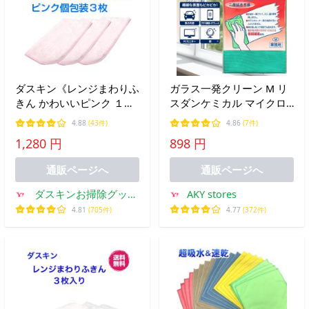
ダスキン《レンジまわりふ
ガラス一発クリーン M リ
きん かわいいピンク １枚
スダンケミカル マイクロ
入個包装×３袋》キッチン
ファイバー クロス タオル
4.88
(43件)
4.86
(7件)
クロス 大判 桜色 ピンク
車 内窓 洗車 業務用 汚れ
1,280 円
898 円
まとめ買い お得 duskin
車内 ダスター グリーン
car (ガラス一発 グリーン
通販ページへ
通販ページへ
M 1)
ダスキンお掃除グッズ
AKY stores
のダスら・ら
4.81
(705件)
4.77
(372件)