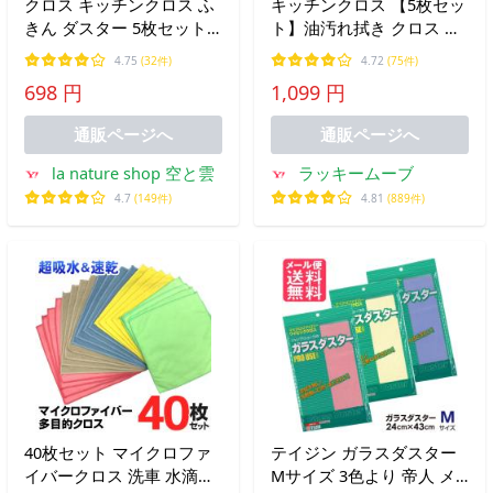
クロス キッチンクロス ふ
キッチンクロス 【5枚セッ
きん ダスター 5枚セット
ト】油汚れ拭き クロス レ
レンジクロス 台拭き タオ
ンジ ふきん マイクロファ
4.75
(32件)
4.72
(75件)
ル マイクロファイバー 掃
イバー タオル 台拭き コン
698 円
1,099 円
除 雑巾 水だけで油汚れが
ロ 食器 汚れ お掃除 拭き
落ちる
掃除 キッチン用品 TBB-TL
通販ページへ
通販ページへ
la nature shop 空と雲
ラッキームーブ
4.7
(149件)
4.81
(889件)
40枚セット マイクロファ
テイジン ガラスダスター
イバークロス 洗車 水滴拭
Mサイズ 3色より 帝人 メ