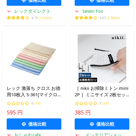
ック
レックダイレクト
Seven Fox
4.75
(3,044件)
4.67
(3,384件)
レック 激落ち クロス お徳
［ nikii お掃除ミトン mini
用10枚入 S-361[マイクロ
2P ］ミニサイズ 2枚セッ
ファイバー/超極細繊維/カ
ト クロス 水垢 クリーナー
0
(1件)
0
(2件)
ラ拭き/水拭き/万能クロス/
ホコリ取り 隙間 掃除グロ
595 円
385 円
お掃除/激落ちくん/LEC]
ーブ ポリエステル ＆NE
[SBT]
アンドエヌイー ニキ
価格比較
価格比較
NMM-311
おしゃれcafe
インテリアショップ