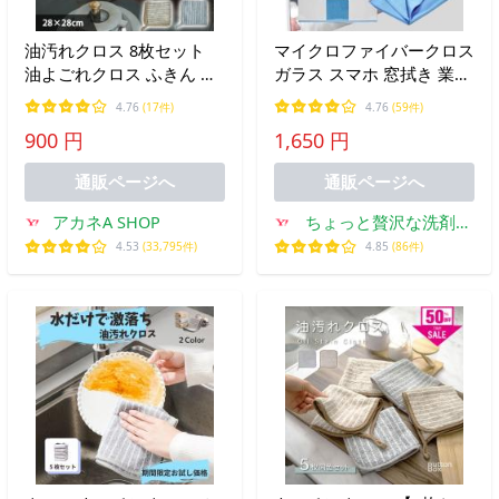
油汚れクロス 8枚セット
マイクロファイバークロス
油よごれクロス ふきん キ
ガラス スマホ 窓拭き 業務
ッチンクロス ガラスダス
用 鏡 洗車タオル 内窓 ガ
4.76
(17件)
4.76
(59件)
ター ガラス鏡ピカッとク
ラスクリーナー プロ仕様
900 円
1,650 円
ロス マイクロファイバー
家事 美容室 サロン クリニ
クロス 業務用グラス拭き
ック キレイ好き カモミー
通販ページへ
通販ページへ
台拭き
ル
アカネA SHOP
ちょっと贅沢な洗剤屋
さん
4.53
(33,795件)
4.85
(86件)