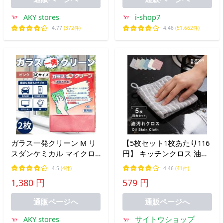
×2
AKY stores
i-shop7
4.77
(372件)
4.46
(51,662件)
ガラス一発クリーン M リ
【5枚セット1枚あたり116
スダンケミカル マイクロ
円】 キッチンクロス 油汚
ファイバー クロス タオル
れクロス レンジ ふきん マ
4.5
(4件)
4.46
(41件)
車 内窓 洗車 業務用 汚れ
イクロファイバー タオル
1,380 円
579 円
車内 ダスター ピンク car
台拭き コンロ 食器 汚れ
(ガラス一発 ピンク M 2)
掃除 キッチン用品 2色
通販ページへ
通販ページへ
TBB-TL
AKY stores
サイトウショップ