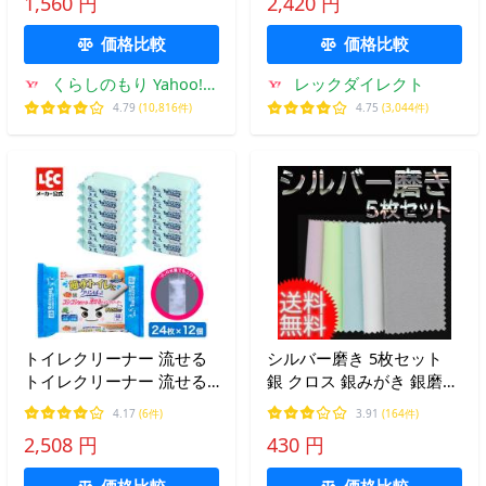
1,560 円
2,420 円
鏡 掃除 マイクロファイバ
掃除シート クリンぱ 大判
ー 水アカ marna
タイプ 10枚×12P レック
価格比較
価格比較
くらしのもり Yahoo!シ
レックダイレクト
ョッピング店
4.79
(10,816件)
4.75
(3,044件)
トイレクリーナー 流せる
シルバー磨き 5枚セット
トイレクリーナー 流せる
銀 クロス 銀みがき 銀磨き
トイレクリーナー トイレ
布 金属磨き クリーニング
4.17
(6件)
3.91
(164件)
クリーナーシート トイレ
クロス クリーナー 指輪 腕
2,508 円
430 円
掃除シート クリンぱ レギ
時計 楽器 銀製品 銀食器
ュラータイプ 24枚×12P レ
ネックレス
価格比較
価格比較