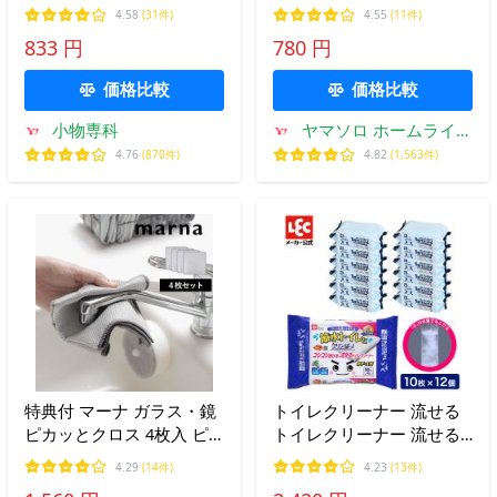
枚入 ミラー マーナ 垢
除の達人 マイクロファイ
4.58
(31件)
4.55
(11件)
バークロス 吸水 ふきん キ
833 円
780 円
ッチンクロス 台拭き キッ
チン
価格比較
価格比較
小物専科
ヤマソロ ホームライフ
店
4.76
(870件)
4.82
(1,563件)
特典付 マーナ ガラス・鏡
トイレクリーナー 流せる
ピカッとクロス 4枚入 ピ
トイレクリーナー 流せる
カピカ 鏡ぴかっと ぴかぴ
トイレクリーナー トイレ
4.29
(14件)
4.23
(13件)
かクロス キッチン ふきん
クリーナーシート トイレ