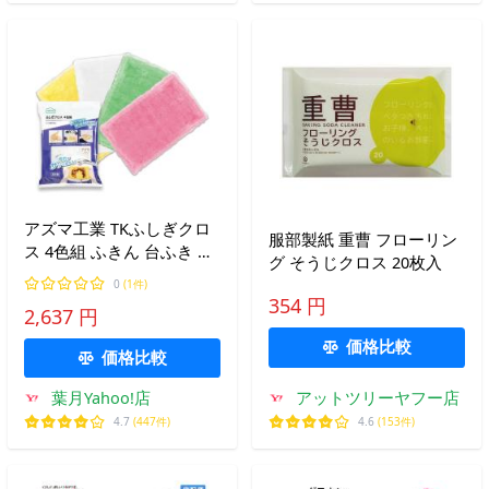
アズマ工業 TKふしぎクロ
服部製紙 重曹 フローリン
ス 4色組 ふきん 台ふき ぞ
グ そうじクロス 20枚入
うきん 汚れにくい不思議
0
(1件)
な雑巾 水だけで油汚れが
354 円
2,637 円
落とせる しょう油・ソー
スなどの食卓の汚れ拭き
価格比較
価格比較
葉月Yahoo!店
アットツリーヤフー店
4.7
(447件)
4.6
(153件)