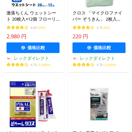
激落ちくん ウェットシー
クロス 「マイクロファイ
ト 20枚入×12個 フローリ
バー ぞうきん」 2枚入
ングワイパー シート フロ
【激落ちクロス】 ダスタ
4.83
(29件)
4.75
(4件)
ーリング 掃除 業務用 床
ー ふきん 食器拭き 台ふき
2,980 円
220 円
超厚 レック lec
ん タオル
価格比較
価格比較
レックダイレクト
レックダイレクト
4.75
(3,044件)
4.75
(3,044件)