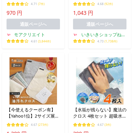
き取り 超吸水 速乾 ふきん
ール便 送料無料
4.71
(7件)
4.68
(92件)
洗剤不要 キッチンクロス
970 円
1,043 円
窓拭き 洗車タオル 掃除
80S◇ 新クロス20枚入×2
通販ページへ
通販ページへ
モアクリエイト
いきいきショップねん
りん
4.61
(3,844件)
4.73
(1,738件)
【今使えるクーポン有】
【水垢が残らない】魔法の
【Yahoo1位】2サイズ展開
クロス 4枚セット 超吸水
油汚れに強い 5枚入りキッ
ダスター 万能ふきん 浴室
4.67
(273件)
4.67
(3件)
チンクロス 5枚セット 油
鏡 油汚れ ガラス 窓 車 拭