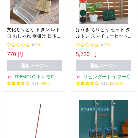
文化ちりとり トタン レト
ほうき ちりとり セット ダ
ロ おしゃれ 壁掛け 日本製
ルトン スマイリーセット
松野屋
ロングハンドル 長柄 （
0
(1件)
0
(2件)
DULTON ホウキ チリトリ
770 円
5,720 円
かわいい 長さ99 玄関 ベラ
ンダ ガレージ おしゃれ 庭
通販ページへ
通販ページへ
）
TREMOLO トレモロ
リビングート ヤフー店
4.78
(109件)
4.55
(29,456件)