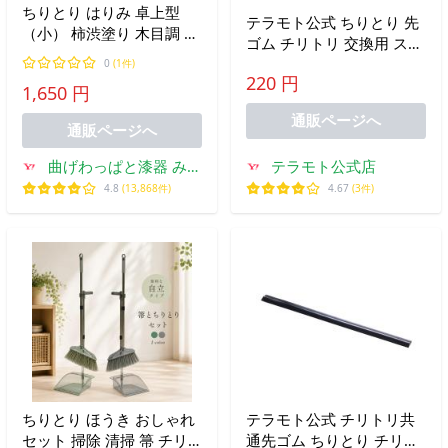
ちりとり はりみ 卓上型
テラモト公式 ちりとり 先
（小） 柿渋塗り 木目調 日
ゴム チリトリ 交換用 スペ
本製 ハリミ 塵取り チリト
ア ゴム 掃除 そうじ 業務
0
(1件)
リ 穴付き 国産 室内 おし
220 円
用 庭 文化 BM MM文化
1,650 円
ゃれ 軽い Broom Craft 深
海産業 掃き掃除 掃除道具
通販ページへ
通販ページへ
曲げわっぱと漆器 みよ
テラモト公式店
し漆器本舗
4.8
(13,868件)
4.67
(3件)
ちりとり ほうき おしゃれ
テラモト公式 チリトリ共
セット 掃除 清掃 箒 チリ
通先ゴム ちりとり チリト