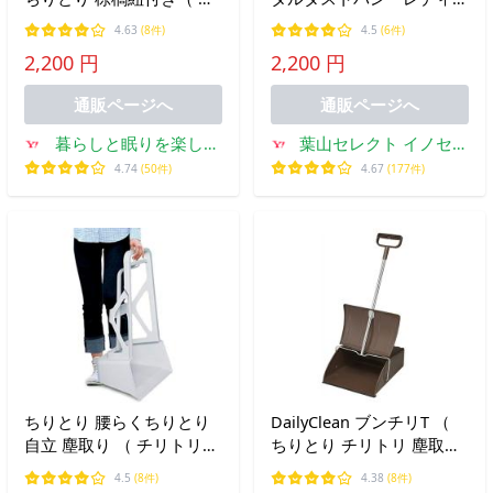
サイズ ）塵取り チリトリ
(チリトリ)/レッド
4.63
(8件)
4.5
(6件)
おしゃれ 昭和レトロ かわ
2,200 円
2,200 円
いい 室内 屋内 日本製
【ラッピング不可・のし不
通販ページへ
通販ページへ
可】
暮らしと眠りを楽しむ
葉山セレクト イノセン
店 和っふる
ス
4.74
(50件)
4.67
(177件)
ちりとり 腰らくちりとり
DailyClean ブンチリT （
自立 塵取り （ チリトリ
ちりとり チリトリ 塵取り
水抜き穴付き 溝掃除 掃き
清掃 掃除 ゴミ取り デイリ
4.5
(8件)
4.38
(8件)
掃除 災害時 泥掃除 ワイド
ークリーン ）