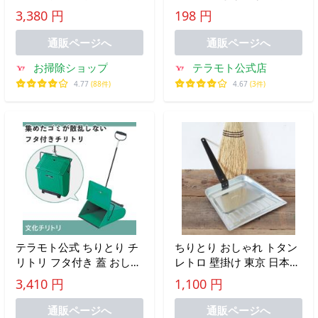
トリ 自立式 透明 お洒落
リ 交換用 スペア ゴム 掃
3,380 円
198 円
室内 屋外 玄関 軽量
除 そうじ 業務用 庭
通販ページへ
通販ページへ
お掃除ショップ
テラモト公式店
4.77
(88件)
4.67
(3件)
テラモト公式 ちりとり チ
ちりとり おしゃれ トタン
リトリ フタ付き 蓋 おしゃ
レトロ 壁掛け 東京 日本製
れ 玄関 庭 エントランス
松野屋
3,410 円
1,100 円
落ち葉 掃除 そうじ 業務用
通販ページへ
通販ページへ