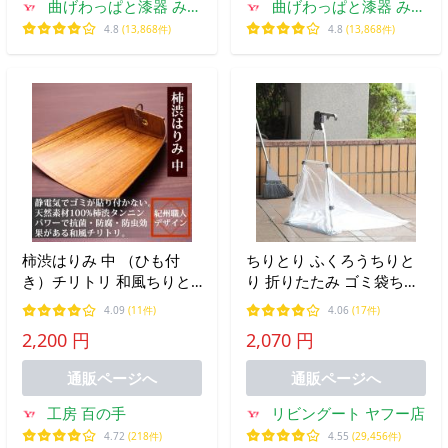
曲げわっぱと漆器 みよ
曲げわっぱと漆器 みよ
し漆器本舗
し漆器本舗
4.8
(13,868件)
4.8
(13,868件)
柿渋はりみ 中 （ひも付
ちりとり ふくろうちりと
き）チリトリ 和風ちりと
り 折りたたみ ゴミ袋ちり
り おしゃれ 静電気が起き
とり 玄関 屋外 （ チリト
4.09
(11件)
4.06
(17件)
ない ちり取り 塵取り ハ
リ フレーム ゴミ袋 スリム
2,200 円
2,070 円
リミ
コンパクト 折りたたみ式
落ち葉 自治体 ゴミ収集 ）
通販ページへ
通販ページへ
工房 百の手
リビングート ヤフー店
4.72
(218件)
4.55
(29,456件)