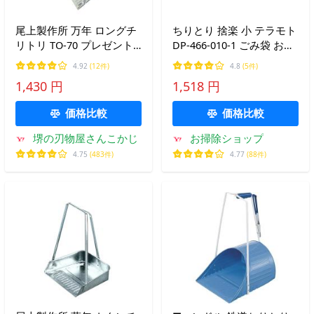
尾上製作所 万年 ロングチ
ちりとり 捨楽 小 テラモト
リトリ TO-70 プレゼント
DP-466-010-1 ごみ袋 お掃
おすすめ
除 清掃 チリトリ 売れ筋
4.92
(12件)
4.8
(5件)
1,430 円
1,518 円
価格比較
価格比較
堺の刃物屋さんこかじ
お掃除ショップ
4.75
(483件)
4.77
(88件)