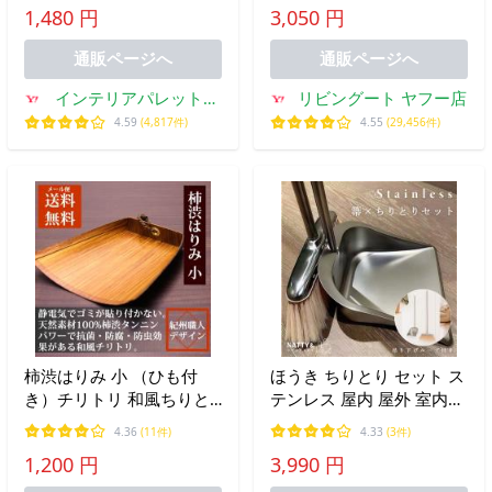
1,480 円
3,050 円
）
通販ページへ
通販ページへ
インテリアパレットヤ
リビングート ヤフー店
フー店
4.59
(4,817件)
4.55
(29,456件)
柿渋はりみ 小 （ひも付
ほうき ちりとり セット ス
き）チリトリ 和風ちりと
テンレス 屋内 屋外 室内
り おしゃれ 静電気が起き
室外 おしゃれ 掃除 掃除用
4.36
(11件)
4.33
(3件)
ない ちり取り 塵取り ハ
具 掃除セット 吊り下げ 防
1,200 円
3,990 円
リミ 卓上
錆 防カビ 高耐久 耐熱性
清潔 省スペース 柔らかい