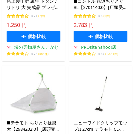
尾上製作所 萬年 トタンチ
■コンドル 鉄道ちりとり
リトリ 大 完成品 プレゼン
BL【3701140:0】[店頭受取
ト おすすめ
不可]
4.71
(7件)
4.6
(5件)
1,250 円
2,783 円
価格比較
価格比較
堺の刃物屋さんこかじ
PROsite Yahoo!店
4.75
(483件)
4.67
(1,451件)
■テラモト ちりとり捨楽
ニューワイドクリップモッ
大【2984202:0】[店頭受取
プII 27cm テラモト CL-