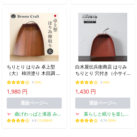
ちりとり はりみ 卓上型
白木屋伝兵衛商店 はりみ
（大） 柿渋塗り 木目調 日
ちりとり 穴付き（小サイ
本製 ハリミ 塵取り チリト
ズ） 棕櫚紐付 塵取り チリ
4
(5件)
4
(4件)
リ 穴付き 国産 室内 おし
トリ おしゃれ 昭和レトロ
1,980 円
1,430 円
ゃれ 軽い Broom Craft 深
かわいい 室内 屋内 日本製
海産業 掃き掃除 掃除道具
ギフト
通販ページへ
通販ページへ
曲げわっぱと漆器 みよ
暮らしと眠りを楽しむ
し漆器本舗
店 和っふる
4.8
(13,868件)
4.74
(50件)