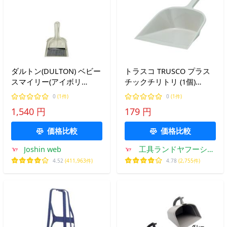
ダルトン(DULTON) ベビー
トラスコ TRUSCO プラス
スマイリー(アイボリ
チックチリトリ (1個)
ー)100-173IV ちり取り 箒
CHIRI
0
(1件)
0
(1件)
45-117319 返品種別A
1,540 円
179 円
価格比較
価格比較
Joshin web
工具ランドヤフーショ
ップ
4.52
(411,963件)
4.78
(2,755件)