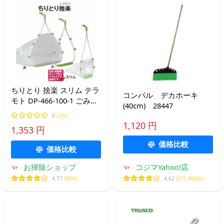
ちりとり 捨楽 スリム テラ
コンパル デカホーキ
モト DP-466-100-1 ごみ袋
(40cm) 28447
お掃除 清掃 チリトリ
0
(2件)
1,120 円
1,353 円
価格比較
価格比較
お掃除ショップ
コジマYahoo!店
4.77
(88件)
4.62
(211,968件)