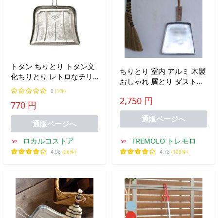
トタン ちりとり トタン文
ちりとり 室内 アルミ 木製
化ちりとり レトロなチリ
おしゃれ 屑とり ダストパ
トリ 山本勝之助商店 手作
ン 小さい 小さめ ミニ 吊
0
(1件)
り 掃除用具 ミニサイズ 爆
2,750 円
下げ 壁掛け
770 円
買
通販ページへ
通販ページへ
ロカルコストア
TREMOLO トレモロ
4.96
(26件)
4.78
(109件)