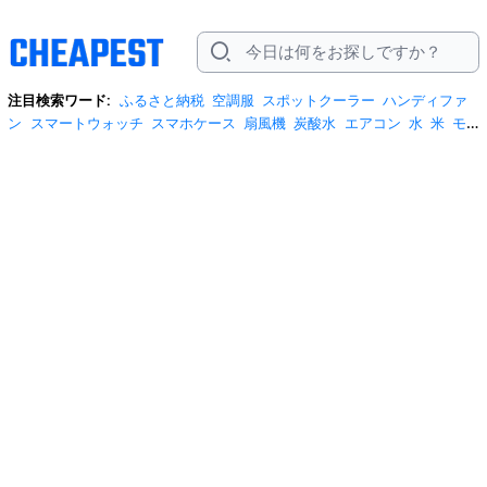
注目検索ワード:
ふるさと納税
空調服
スポットクーラー
ハンディファ
ン
スマートウォッチ
スマホケース
扇風機
炭酸水
エアコン
水
米
モ
バイルバッテリー
米5kg
サンダル
サーキュレーター
tシャツ
水 2リッ
トル
テレビ
ビール
プロテイン
冷蔵庫
スクイーズ
スーツケース
リ
ュック
お菓子
日傘
掃除機
ネッククーラー
ショルダーバッグ
クーラー
ボックス
ワイヤレスイヤホン
桃
iphone17 ケース
自転車
ポータブル電
源
安全靴
米10kg
トイレットペーパー
サンシェード