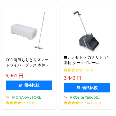
業
■テラモト デカチリトリ1
CCP 電気ちりとりスマー
本柄 ダークグレー
トワイパープラス 本体・
【3544605:0】[店頭受取不
スマートワイパー付 ZN-
0
(2件)
可]
9,361 円
DP39-WH
3,443 円
価格比較
価格比較
MONAKA-STORE
PROsite Yahoo!店
4
(11件)
4.67
(1,451件)