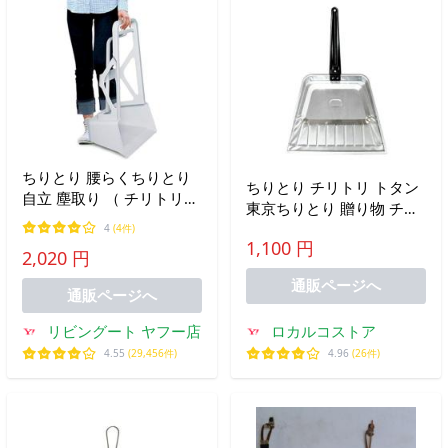
ちりとり 腰らくちりとり
ちりとり チリトリ トタン
自立 塵取り （ チリトリ
東京ちりとり 贈り物 チリ
水抜き穴付き 溝掃除 掃き
トリ 手作り 掃除道具 ほこ
4
(4件)
掃除 災害時 泥掃除 ワイド
1,100 円
り取り ほこりとり 小さい
2,020 円
）
贈答品 日本製 東京都 爆買
通販ページへ
通販ページへ
リビングート ヤフー店
ロカルコストア
4.55
(29,456件)
4.96
(26件)