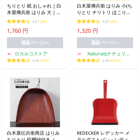
ちりとり 紙 おしゃれ | 白
白木屋傳兵衛 はりみ 小(ち
木屋傳兵衛 はりみ 大 | 白
りとり チリトリ ほこり取
木屋傳兵衛 | 和紙 柿渋 日
り ほうき 箒 ほこり 白木
4.67
(3件)
4.67
(3件)
本製 ほうき ホウキ 塵取り
屋傳兵衛)
1,760 円
1,320 円
塵取 ギフト プレゼント 爆
買
通販ページへ
通販ページへ
ロカルコストア
Naturias(ナチュリア
ス)
4.96
(26件)
4.49
(602件)
白木屋伝兵衛商店 はりみ
REDECKER レデッカー メ
ちりとり 棕櫚紐付き（ 大
タルダストパン・レディ