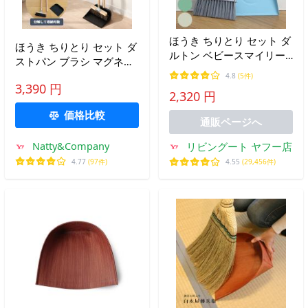
ほうき ちりとり セット ダ
ほうき ちりとり セット ダ
ルトン ベビースマイリー
ストパン ブラシ マグネッ
Sサイズ （ DULTON ホウ
ト 収納 天然木 木製 馬毛
4.8
(5件)
キ チリトリ かわいい ミニ
3,390 円
柔らかい 掃除道具 掃除グ
2,320 円
コンパクト 箒 ミニほうき
ッズ 室内 リビング 玄関
卓上 サッシ ）
価格比較
北欧 ナチュラル シンプル
通販ページへ
Natty&Company
リビングート ヤフー店
4.77
(97件)
4.55
(29,456件)