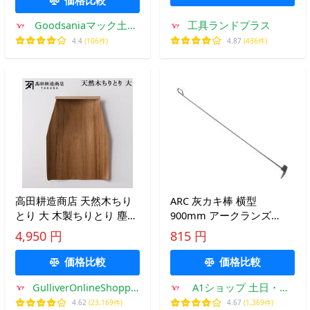
Goodsaniaマック土居
工具ランドプラス
店2ndstore
4.4
(106件)
4.87
(436件)
高田耕造商店 天然木ちり
ARC 灰カキ棒 横型
とり 大 木製ちりとり 塵取
900mm アークランズ
り 大きい 室内 畳対応 掃
712993 (67-9362-62)
4,950 円
815 円
除道具 天然素材
価格比較
価格比較
GulliverOnlineShopping
A1ショップ 土日・祝
Yahoo!店
日・夏季・年末年始休
4.62
(23,169件)
4.67
(1,369件)