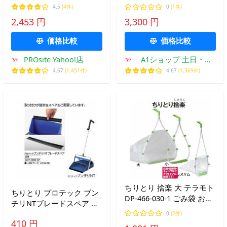
不可]
343-327-0 (61-4471-19)
4.5
(4件)
0
(1件)
2,453 円
3,300 円
価格比較
価格比較
PROsite Yahoo!店
A1ショップ 土日・祝
日・夏季・年末年始休
4.67
(1,451件)
4.67
(1,369件)
業
ちりとり 捨楽 大 テラモト
ちりとり プロテック ブン
DP-466-030-1 ごみ袋 お掃
チリNTブレードスペア 山
除 清掃 チリトリ
崎産業 お掃除 清掃 チリト
0
(2件)
410 円
リ