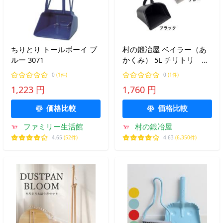
ちりとり トールボーイ ブ
村の鍛冶屋 ベイラー（あ
ルー 3071
かくみ） 5L チリトリ 爆
買 超PayPay祭
0
(1件)
0
(1件)
1,223 円
1,760 円
価格比較
価格比較
ファミリー生活館
村の鍛冶屋
4.65
(52件)
4.63
(6,350件)