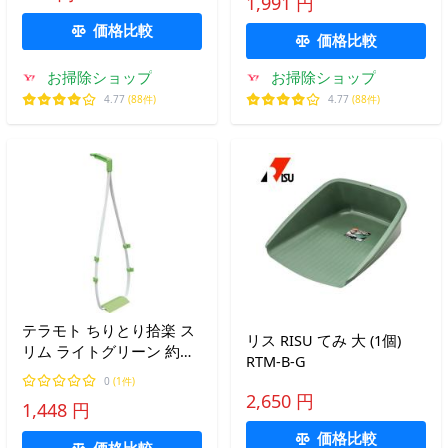
1,991 円
価格比較
価格比較
お掃除ショップ
お掃除ショップ
4.77
(88件)
4.77
(88件)
テラモト ちりとり拾楽 ス
リス RISU てみ 大 (1個)
リム ライトグリーン 約幅
RTM-B-G
23×奥行15.2×高さ80cm
0
(1件)
2,650 円
1,448 円
価格比較
価格比較