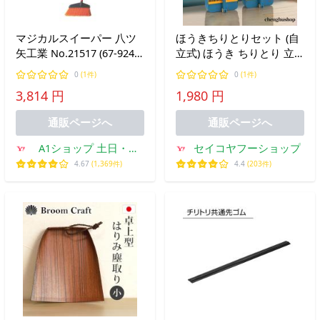
マジカルスイーパー 八ツ
ほうきちりとりセット (自
矢工業 No.21517 (67-9247-
立式) ほうき ちりとり 立
11)
て式掃除セット3点セット
0
(1件)
0
(1件)
180°角度調節可能ほうき
3,814 円
1,980 円
回転式ほうき 収納便利 組
み立て簡単 室内 屋外
通販ページへ
通販ページへ
A1ショップ 土日・祝
セイコヤフーショップ
日・夏季・年末年始休
4.67
(1,369件)
4.4
(203件)
業