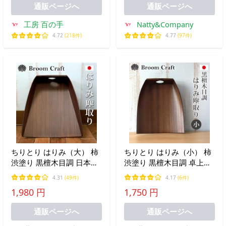
通販ページへ
通販ページへ
工房 百の手
Natty&Company
4.72
(218件)
4.77
(97件)
ちりとり はりみ（大） 柿
ちりとり はりみ（小） 柿
渋塗り 黒檀木目調 日本製
渋塗り 黒檀木目調 卓上型
ハリミ 塵取り チリトリ 穴
日本製 ハリミ 塵取り チリ
4.31
(49件)
4.17
(6件)
付き 国産 室内 おしゃれ
トリ 穴付き 国産 室内 お
1,980 円
1,750 円
Broom Craft 深海産業 掃
しゃれ 軽い Broom Craft
き掃除 掃除道具 シンプル
深海産業 掃除グッズ
通販ページへ
通販ページへ