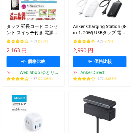
タップ 延長コード コンセ
Anker Charging Station (8-
ント スイッチ付き 電源タ
in-1, 20W) USBタップ 電源
ップ 2m 4コ口 パナソニッ
タップ AC差込口 4口 USB-
4.39
(585件)
4.28
(67件)
ク WHS2524 パッケージ無
C 2ポート USB-A 2ポート
2,163 円
2,990 円
し 節電グッズ
延長コード 1.5m) 【PSE技
術基準適合】
価格比較
価格比較
Web Shop ゆとり
AnkerDirect
Yahoo!店
4.57
(20,125件)
4.72
(8,638件)