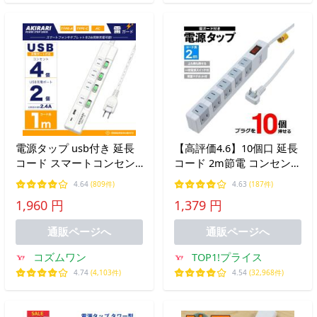
電源タップ usb付き 延長
【高評価4.6】10個口 延長
コード スマートコンセン
コード 2m節電 コンセント
ト スマート電源タップ す
雷サージ マグネット 雷対
4.64
(809件)
4.63
(187件)
き間電源タップホコリ防止
策 タップ 電源タップ 節電
1,960 円
1,379 円
スイッチ電源タップ 延長
集中スイッチ 雷ガード 送
ケーブル 1m ポイント利用
料無料 5M◇ 10個口タップ
通販ページへ
通販ページへ
コズムワン
TOP1!プライス
4.74
(4,103件)
4.54
(32,968件)