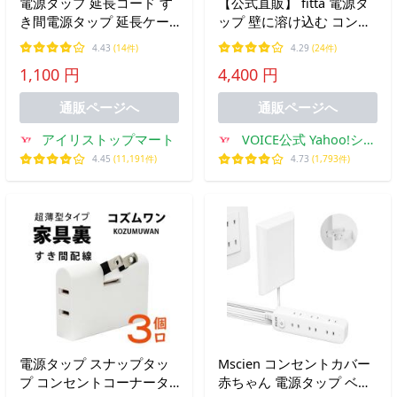
電源タップ 延長コード す
【公式直販】 fitta 電源タ
き間電源タップ 延長ケー
ップ 壁に溶け込む コンセ
ブル 1m 2m 3m 5m 10m
ントカバー 1.8m 0.9m 3個
4.43
(14件)
4.29
(24件)
コンセントタップ 延長 コ
口 ほこりシャッター コン
1,100 円
4,400 円
ード コンセント オフィス
セント タップ コンセント
会社 新生活 125V ホワイト
ガード おしゃれ
通販ページへ
通販ページへ
アイリストップマート
VOICE公式 Yahoo!ショ
ッピング店
4.45
(11,191件)
4.73
(1,793件)
電源タップ スナップタッ
Mscien コンセントカバー
プ コンセントコーナータ
赤ちゃん 電源タップ ベビ