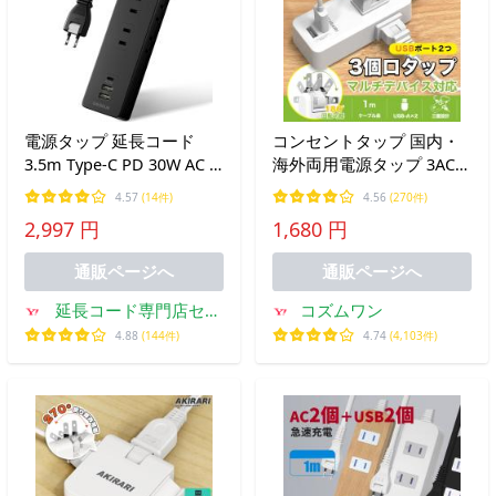
電源タップ 延長コード
コンセントタップ 国内・
3.5m Type-C PD 30W AC 6
海外両用電源タップ 3AC口
個口 + 3 USB コンセント
電源タップ usb付 延長コ
4.57
(14件)
4.56
(270件)
急速充電 節電 省エネ 一括
ード 1m 2m 3m スイング
2,997 円
1,680 円
スイッチ スマートIC 雷ガ
プラグ 省スペース 過電流
ード コンパクト 海外 対応
保護 安全設計 たこあしコ
通販ページへ
通販ページへ
240V
ンセント
延長コード専門店セイ
コズムワン
バー
4.88
(144件)
4.74
(4,103件)