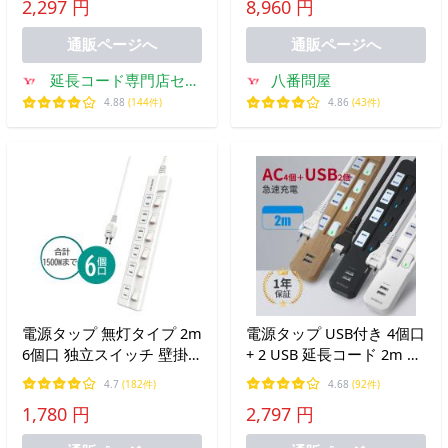
2,297 円
8,960 円
240V テーブルタップ おし
ゃれ 木目 黒 白
通販ページへ
通販ページへ
延長コード専門店セイ
八番問屋
バー
4.88
(144件)
4.86
(43件)
電源タップ 無灯タイプ 2m
電源タップ USB付き 4個口
6個口 独立スイッチ 壁掛
+ 2 USB 延長コード 2m コ
け 180°スイングプラグ 雷
ンセント おしゃれ タップ
4.7
(182件)
4.68
(92件)
ガード タコ足配線 おしゃ
スイッチ 安全 雷 ガード
1,780 円
2,797 円
れ オススメ ACアタブター
充電器 急速充電 海外対応
ポイント利用
240V テーブルタップ