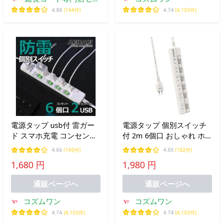
バー
4.88
(144件)
4.74
(4,103件)
電源タップ usb付 雷ガー
電源タップ 個別スイッチ
ド スマホ充電 コンセント
付 2m 6個口 おしゃれ ホ
4個口 1m 個別スイッチ付
ワイト雷ガード 防災トラ
4.66
(145件)
4.65
(182件)
き アダプター対応 絶縁キ
ッキング防止 感電対策 ほ
1,680 円
1,980 円
ャップ付 180°回転スイン
こり防止 PSE認定 アダプ
グプラグ ホワイト ポイン
ター対応 led ポイント利用
通販ページへ
通販ページへ
ト利用
コズムワン
コズムワン
4.74
(4,103件)
4.74
(4,103件)