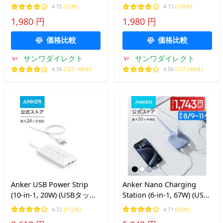
ンセントタップ コンセン
ンセントタップ コンセン
4.75
(72件)
4.73
(116件)
ト テーブルタップ おしゃ
ト テーブルタップ おしゃ
1,980 円
1,980 円
れ シャッター付き 雷ガー
れ シャッター付き 雷ガー
ド 木目 700-TAP054-2
ド 木目 700-TAP055-2
価格比較
価格比較
サンワダイレクト
サンワダイレクト
4.56
(127,166件)
4.56
(127,166件)
Anker USB Power Strip
Anker Nano Charging
(10-in-1, 20W) (USBタップ
Station (6-in-1, 67W) (USB
電源タップ AC差込口/USB-
タップ 電源タップ AC差込
4.72
(112件)
4.71
(65件)
C/USB-A/延長コード 1.5m)
口 2口 USB-C 2ポート