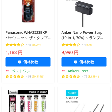
Panasonic WHA2523BKP
Anker Nano Power Strip
パナソニック ザ・タップX
(10-in-1, 70W, クランプ式)
3コ口 2m コード ブラック
電源タップ usb付き コン
4.45
(159件)
4.4
(5件)
安全設計扉 パッキン付コ
セントタップ AC差込口 6
1,188 円
9,990 円
ンセント 延長コード タッ
口 USB-C 2ポート USB-A
プ
価格比較
価格比較
ベストワン
AnkerDirect
4.58
(99,314件)
4.72
(8,638件)