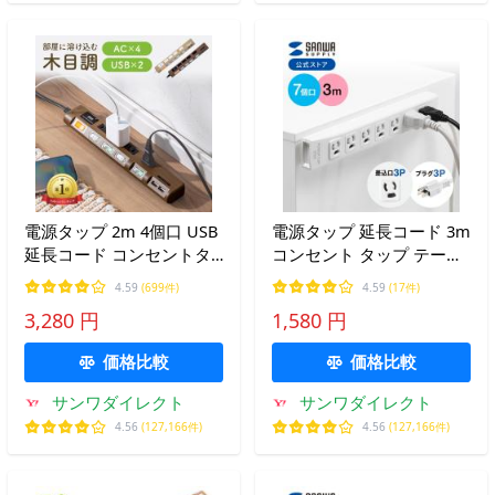
電源タップ 2m 4個口 USB
電源タップ 延長コード 3m
延長コード コンセントタ
コンセント タップ テーブ
ップ コンセント テーブル
ルタップ マグネット 固定
4.59
(699件)
4.59
(17件)
タップ おしゃれ スイッチ
抜け止め 雷ガード 3ピン
3,280 円
1,580 円
付き 雷ガード 木目 節電
3P 7個口 700-TAP039
スイングプラグ 700-
価格比較
価格比較
TAP042
サンワダイレクト
サンワダイレクト
4.56
(127,166件)
4.56
(127,166件)