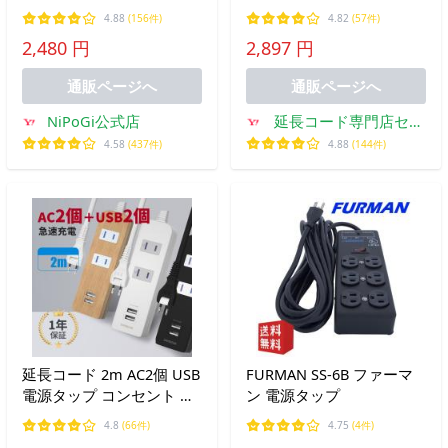
プ usb 延長コード 2m AC8
2USB PD QC急速充電
4.88
(156件)
4.82
(57件)
口 USB4ポート コンセント
USB-A PD 雷ガード 雷サー
2,480 円
2,897 円
急速充電 2m スマホ充電
ジ 海外 240V スマートIC
回転 usb コンセント スイ
コンセント タップ
通販ページへ
通販ページへ
ッチ
NiPoGi公式店
延長コード専門店セイ
バー
4.58
(437件)
4.88
(144件)
延長コード 2m AC2個 USB
FURMAN SS-6B ファーマ
電源タップ コンセント 安
ン 電源タップ
全 雷 ガード 充電器 急速
4.8
(66件)
4.75
(4件)
充電 コンパクト 海外対応