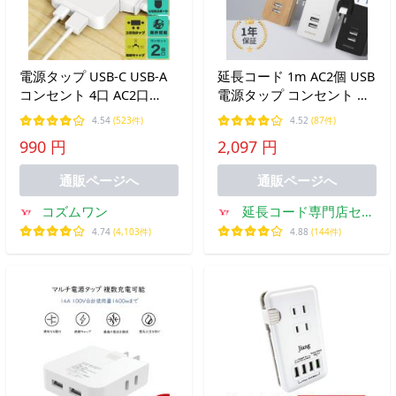
電源タップ USB-C USB-A
延長コード 1m AC2個 USB
コンセント 4口 AC2口
電源タップ コンセント 安
USB2口 スイングプラグ コ
全 雷 ガード 充電器 急速
4.54
(523件)
4.52
(87件)
ンパクト 軽量 旅行 出張
充電 コンパクト 海外対応
990 円
2,097 円
テレワーク ベッドサイド
240V テーブルタップ おし
PSE認証 保証付き 隙間 た
ゃれ 木目 黒 白
通販ページへ
通販ページへ
こ足
コズムワン
延長コード専門店セイ
バー
4.74
(4,103件)
4.88
(144件)