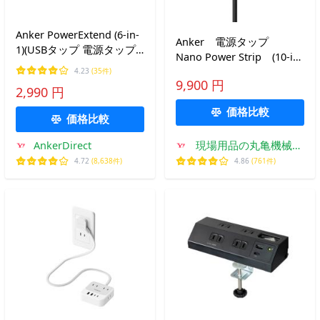
Anker PowerExtend (6-in-
Anker 電源タップ
1)(USBタップ 電源タップ
Nano Power Strip (10-in-
AC差込口 USB-Cポート
1,70W,クランプ式） 正規
4.23
(35件)
USB-Aポート) 【PSE技術基
9,900 円
販売品 A9196N11 今大
2,990 円
準適合/USB Power
注目商品 （北海道・沖
Delivery対応/コンパクトサ
価格比較
縄・離島のみ送料必要）
価格比較
イズ】MacBook
在庫あり
AnkerDirect
現場用品の丸亀機械工
具ヤフー店
4.72
(8,638件)
4.86
(761件)