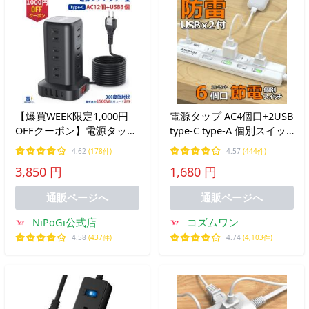
【爆買WEEK限定1,000円
電源タップ AC4個口+2USB
OFFクーポン】電源タップ
type-C type-A 個別スイッ
タワー たこあしコンセン
チ スマートIC USB ホワイ
4.62
(178件)
4.57
(444件)
ト電源タップ usb 延長コ
ト ホコリ防止 スイッチ電
3,850 円
1,680 円
ード 2m AC12口 USB 4ポ
源タップ テーブルタップ
ート 延長コード2m usb
延長ケーブル 1m ポイント
通販ページへ
通販ページへ
利用
NiPoGi公式店
コズムワン
4.58
(437件)
4.74
(4,103件)