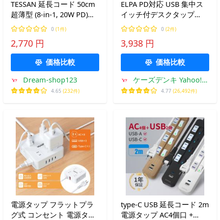
TESSAN 延長コード 50cm
ELPA PD対応 USB 集中ス
超薄型 (8-in-1, 20W PD)
イッチ付デスクタップ
usb コンセントタップ 電
WLS-DS4222SUC(BK)
0
(1件)
0
(2件)
源タップ usb付き 隙間 AC
2,770 円
3,938 円
差込口 4個口 Type-C 2ポー
ト USB-A 2ポート薄型
価格比較
価格比較
Dream-shop123
ケーズデンキ Yahoo!シ
ョップ
4.65
(232件)
4.77
(26,492件)
電源タップ フラットプラ
type-C USB 延長コード 2m
グ式 コンセント 電源タッ
電源タップ AC4個口 +