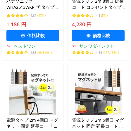
パナソニック
電源タップ 2m 8個口 延長
WHA2513WKP ザ タップX
コード コンセントタップ
安全設計扉 パッキン付
雷ガード マグネット 一括
4.81
(47件)
4.8
(5件)
Panasonic
集中スイッチ ACアダプタ
1,186 円
4,280 円
縦横差し込み 車輪差し テ
ーブルタップ 700-TAP085-
価格比較
価格比較
2
ベストワン
サンワダイレクト
4.58
(99,314件)
4.56
(127,166件)
電源タップ 2m 4個口 マグ
電源タップ 2m 6個口 マグ
ネット 固定 延長コード コ
ネット 固定 延長コード コ