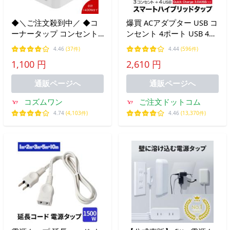
◆＼ご注文殺到中／ ◆コ
爆買 ACアダプター USB コ
ーナータップ コンセント
ンセント 4ポート USB 4口
タップ 平型タップ 2個USB
5.4A 充電器 USB充電器 コ
4.46
(37件)
4.44
(596件)
ポート タコ足配線 小型タ
ンセント 3口 電源タップ
1,100 円
2,610 円
ップ 電源タップ オフィス
アダプター Quick Charger
用品 小型軽量 旅行 ポイン
3.0A対応 jiang jiang-tap01
通販ページへ
通販ページへ
ト利用
コズムワン
ご注文ドットコム
4.74
(4,103件)
4.46
(13,370件)