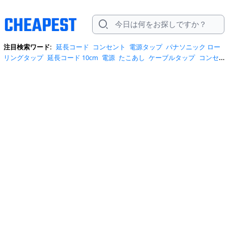
注目検索ワード:
延長コード
コンセント
電源タップ
パナソニック ロー
リングタップ
延長コード 10cm
電源
たこあし
ケーブルタップ
コンセ
ント ア-ス付き
コンセント 薄型
コンセントカバー
スイッチ付きコンセ
ントタップ
スイッチ付きコンセントタップ パナソニック
タップ
タップ
スイッチ
ローリングタップ
延長コード 2m エレコム
延長コードシャー
ト