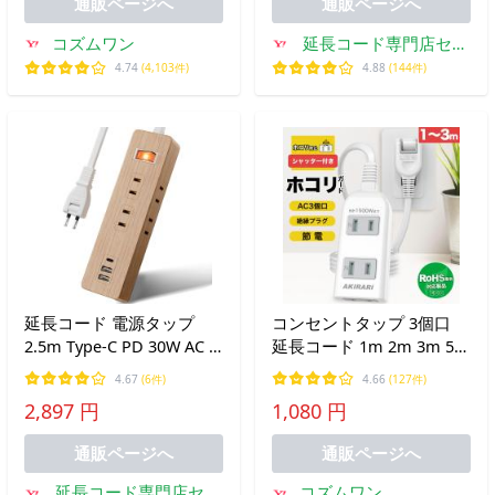
通販ページへ
通販ページへ
コズムワン
延長コード専門店セイ
バー
4.74
(4,103件)
4.88
(144件)
延長コード 電源タップ
コンセントタップ 3個口
2.5m Type-C PD 30W AC 6
延長コード 1m 2m 3m 5m
個口 + 3 USB コンセント
短い 電源コード 安全ガー
4.67
(6件)
4.66
(127件)
急速充電 節電 省エネ 一括
ド ほこりシャッター 電源
2,897 円
1,080 円
スイッチ スマートIC 雷ガ
タップ ベビーガード 延長
ード コンパクト 海外 対応
コンセント たこあしコン
通販ページへ
通販ページへ
240V
セント
延長コード専門店セイ
コズムワン