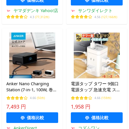
ヤマダデンキ Yahoo!店
サンワダイレクト
4.3
(77,312件)
4.56
(127,166件)
Anker Nano Charging
電源タップ タワー 9個口
Station (7-in-1, 100W, 巻取
電源タップ 急速充電 スマ
り式 USB-C ケーブル) (USB
ホ充電 延長コード 1m oa
4.66
(50件)
4.66
(159件)
タップ 電源タップ) 【PSE
タップ 回転 テーブルタッ
7,493 円
1,958 円
技術基準適合】
プ ホワイト usb付き ミニ
型 usb付き usb 3ポート
価格比較
価格比較
AnkerDirect
コズムワン