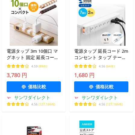
電源タップ 3m 10個口 マ
電源タップ 延長コード 2m
グネット 固定 延長コード
コンセント タップ テーブ
コンセントタップ コンセ
ルタップ マグネット 固定
4.59
(99件)
4.56
(64件)
ント テーブルタップ おし
抜け止め 雷ガード 一括ス
3,780 円
1,680 円
ゃれ スイッチ付き 木目 節
イッチ 節電 7個口 700-
電 スイングプラグ 700-
TAP033
価格比較
価格比較
TAP051-3
サンワダイレクト
サンワダイレクト
4.56
(127,166件)
4.56
(127,166件)