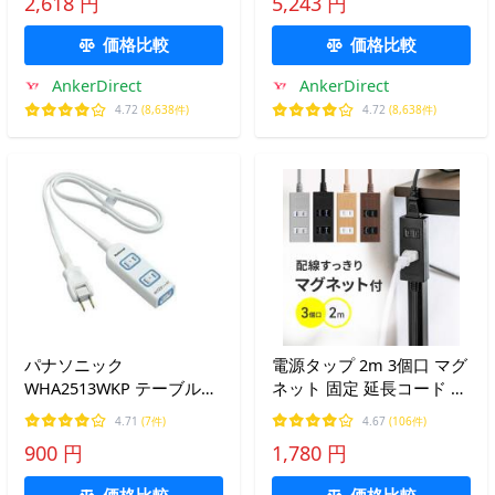
2,618 円
5,243 円
【PSE技術基準適合】
USB-A 2ポート 延長コード
1.5m)
価格比較
価格比較
AnkerDirect
AnkerDirect
4.72
(8,638件)
4.72
(8,638件)
パナソニック
電源タップ 2m 3個口 マグ
WHA2513WKP テーブルタ
ネット 固定 延長コード コ
ップ 「ザ・タップX」 3個
ンセントタップ コンセン
4.71
(7件)
4.67
(106件)
口 1m ホワイト
ト テーブルタップ おしゃ
900 円
1,780 円
れ シャッター付き 雷ガー
ド 木目 700-TAP053-2
価格比較
価格比較