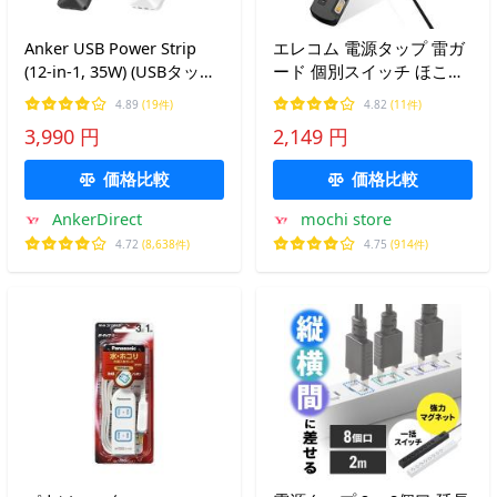
Anker USB Power Strip
エレコム 電源タップ 雷ガ
(12-in-1, 35W) (USBタップ
ード 個別スイッチ ほこり
電源タップ AC差込口/USB-
シャッター付 6個口 3m ブ
4.89
(19件)
4.82
(11件)
C/USB-A/延長コード 1.5m)
ラック T-K6A-2630BK
3,990 円
2,149 円
PSE技術基準適合/USB
Power Delivery対応
価格比較
価格比較
AnkerDirect
mochi store
4.72
(8,638件)
4.75
(914件)