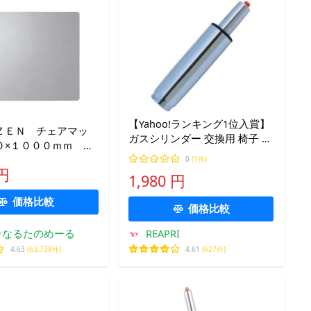
【Yahoo!ランキング1位入賞】
ＺＥＮ チェアマッ
ガスシリンダー 交換用 椅子 ゲ
０×１０００ｍｍ ク
ーミングチェア OAチェア オフ
ＦＭ−１０８０
0
(1件)
ィスチェア (シルバー, 39cm)
 円
１枚
1,980 円
価格比較
価格比較
そなるたのめーる
REAPRI
4.63
(63,738件)
4.61
(627件)