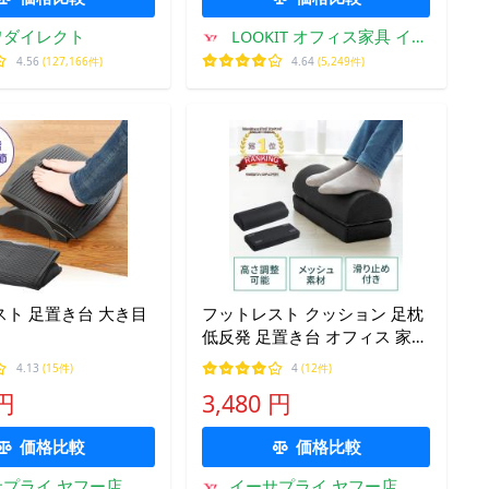
ワダイレクト
LOOKIT オフィス家具 イン
テリア
4.56
(127,166件)
4.64
(5,249件)
ト 足置き台 大き目
フットレスト クッション 足枕
1
低反発 足置き台 オフィス 家庭
EZ1-FR021
4.13
(15件)
4
(12件)
 円
3,480 円
価格比較
価格比較
プライ ヤフー店
イーサプライ ヤフー店