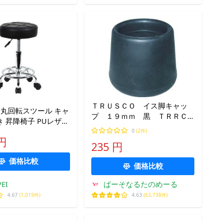
ＴＲＵＳＣＯ イス脚キャッ
ER 丸回転スツール キャ
プ １９ｍｍ 黒 ＴＲＲＣ
 昇降椅子 PUレザー
Ｃ１９−ＢＫ １パック（４
能 製図作業椅子 カ
0
(2件)
個）（直送）
 円
チェア オフィスチェ
235 円
ズ
価格比較
価格比較
EI
ぱーそなるたのめーる
4.67
(1,019件)
4.63
(63,738件)