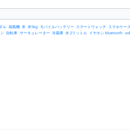
ダル
扇風機
米
米5kg
モバイルバッテリー
スマートウォッチ
スマホケー
コン
自転車
サーキュレーター
冷蔵庫
水 2リットル
イヤホン bluetooth
u