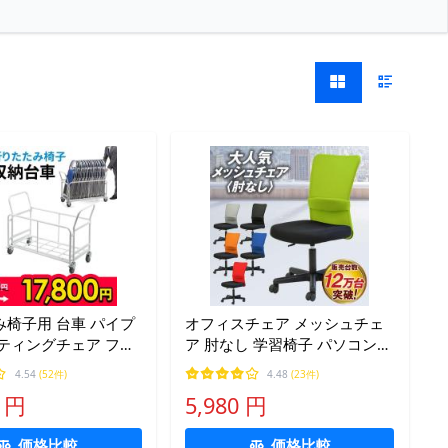
椅子用 台車 パイプ
オフィスチェア メッシュチェ
ティングチェア フォ
ア 肘なし 学習椅子 パソコンチ
ングチェア 会議椅子
ェア デスクチェア 腰痛対策 イ
4.54
(52件)
4.48
(23件)
ャリー 運搬車 横置き
ス 軽量 メッシュ コンパクト
0 円
5,980 円
き20台 収納 100-
会社 オフィス 事務椅子 腰当て
ART
QUE-1
価格比較
価格比較