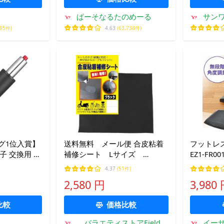
ぱーそなるたのめーる
サン
995件)
4.63
(63,738件)
ング1位入賞】
送料無料 メール便 合皮粘着
フットレス
子 交換用 ゲ
補修シート Lサイズ
EZ1-FR00
Aチェア オフ
66cm×43cm 黒 簡単補修
4.37
(51件)
ィスチェア (ブラック, 39cm)
ブラック シート サドル
2,580 円
3,980
ソファーの補修に便利 クリ
エートワン
比較
価格比較
バラエティストアField
イーサ