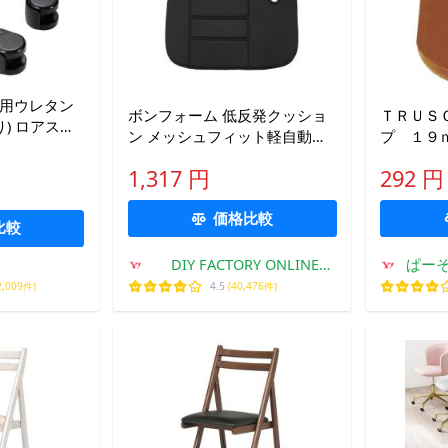
ア用ウレタン
ボンフォーム 低反発クッショ
ＴＲＵＳ
) ロアス
ン メッシュフィット軽自動車
プ １９
種別A
ベンチシート用 BK 53398208
Ｃ１９−
1,317 円
292 円
個）（直
価格比較
比較
DIY FACTORY ONLINE
ぱー
SHOP
2,009件)
4.5
(40,476件)