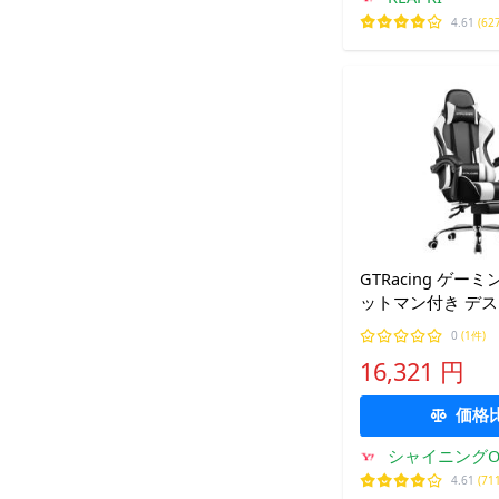
4.61
(62
GTRacing ゲー
ットマン付き デス
チェア 椅子 140
0
(1件)
グ パソコンチェア
16,321 円
ーク デ
価格
シャイニングO
4.61
(71