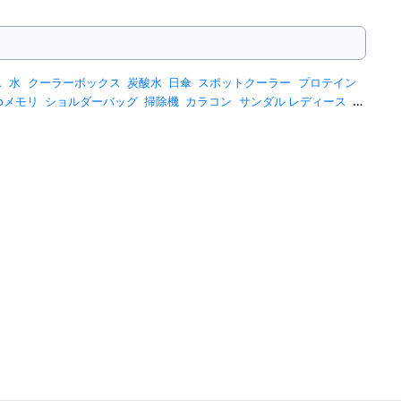
ス
水
クーラーボックス
炭酸水
日傘
スポットクーラー
プロテイン
sbメモリ
ショルダーバッグ
掃除機
カラコン
サンダル レディース
ス