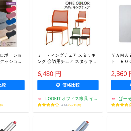
プロポーショ
ミーティングチェア スタッキ
ＹＡＭＡ
C クッション
ング 会議用チェア スタッキン
ト ８０
S 79】
グチェア 会議チェア ワークチ
リア Ｃ
6,480 円
2,360
ェア メッシュ オフィス スタッ
（Ｐ） 
キング おしゃれ 会議 ワンカラ
比較
価格比較
ー OCM
LOOKIT オフィス家具 イン
ぱー
テリア
件)
4.64
(5,249件)