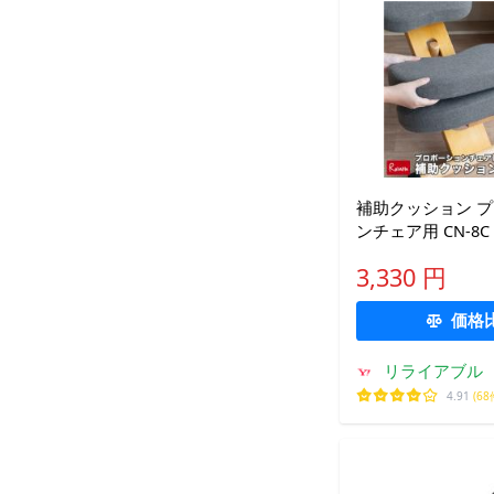
補助クッション 
ンチェア用 CN-8
のみ 宮武製作所【
3,330 円
価格
リライアブル
4.91
(68