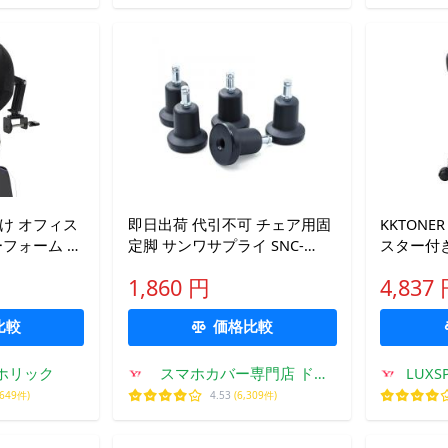
け オフィス
即日出荷 代引不可 チェア用固
KKTON
ーフォーム 首
定脚 サンワサプライ SNC-
スター付き
 調整 可 ク
ADJST4N
高さ調節可
1,860 円
4,837
ランプ 式 (ブラック, 中)
ウンター
ア S サイ
比較
価格比較
ホリック
スマホカバー専門店 ドレ
LUXSP
スマ
,649件)
4.53
(6,309件)