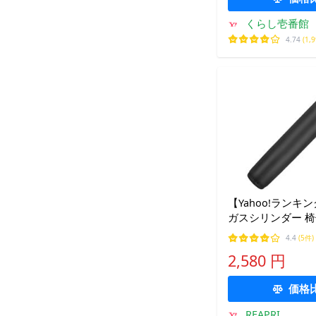
くらし壱番館
4.74
(1,
【Yahoo!ランキ
ガスシリンダー 椅
ーミングチェア O
4.4
(5件)
2,580 円
価格
REAPRI