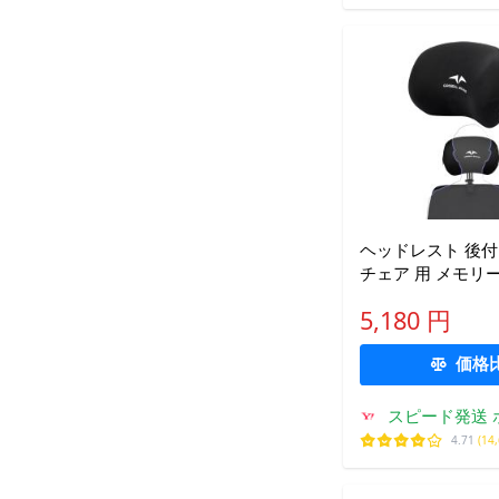
ヘッドレスト 後付
チェア 用 メモリ
サポート 高さ 角度
5,180 円
価格
スピード発送 
4.71
(14