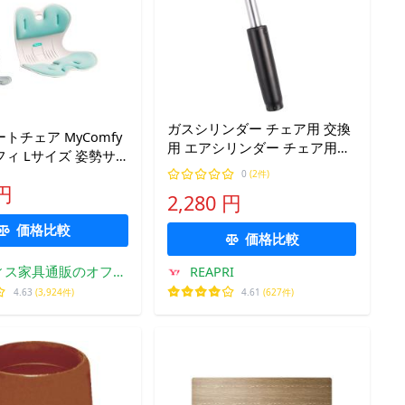
ガスシリンダー チェア用 交換
トチェア MyComfy
用 エアシリンダー チェア用エ
ィ Lサイズ 姿勢サ
ア圧昇降シリンダー 椅子交換
椅子 在宅ワーク オフ
0
(2件)
(ブラック, 「最小27cm〜最大
 円
 L-LIGHTGRAY L-
2,280 円
39cm」)
UE
価格比較
価格比較
ィス家具通販のオフィ
REAPRI
スコム
4.63
(3,924件)
4.61
(627件)