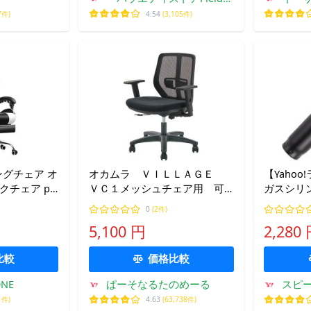
Yahoo!店
7件)
4.54
(3,105件)
ミングチェア オ
オカムラ ＶＩＬＬＡＧＥ
【Yaho
クチェア pc
ＶＣ１メッシュチェア用 可
ガスシリン
°リクライニン
動肘 ８ＶＣ１ＭＺ−ＧＢ８
ーミングチ
0
(2件)
 イス テレワ
５ １セット
5,100 円
2,280
比較
価格比較
NE
ぱーそなるたのめーる
スピー
1件)
4.63
(63,738件)