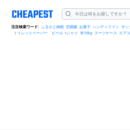
注目検索ワード:
ふるさと納税
空調服
お菓子
ハンディファン
サン
トイレットペーパー
ビール
tシャツ
米10kg
スーツケース
エア
クイーズ
スニーカー
テレビ
お米 5kg
ポータブル電源
シャンプー