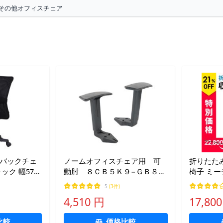
その他オフィスチェア
ュバックチェ
ノームオフィスチェア用 可
折りたたみ
幅57×
動肘 ８ＣＢ５Ｋ９−ＧＢ８
椅子 ミー
〜99.5（座面
５ １セット
ールディ
5
(3件)
43〜55）cm オフィス
カート キ
4,510 円
17,80
10台 縦置
SNC037C
比較
価格比較