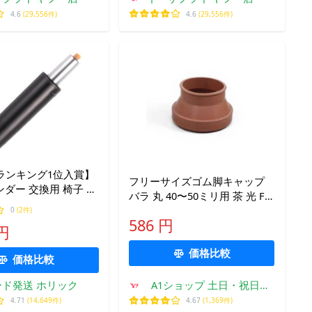
4.6
(29,556件)
4.6
(29,556件)
o!ランキング1位入賞】
フリーサイズゴム脚キャップ
ダー 交換用 椅子 ゲ
バラ 丸 40〜50ミリ用 茶 光 F0-
ェア OAチェア オフ
4501 (61-7395-17)
0
(2件)
ィスチェア (ブラック, 39cm)
586 円
 円
価格比較
価格比較
ド発送 ホリック
A1ショップ 土日・祝日・
夏季・年末年始休業
4.71
(14,649件)
4.67
(1,369件)