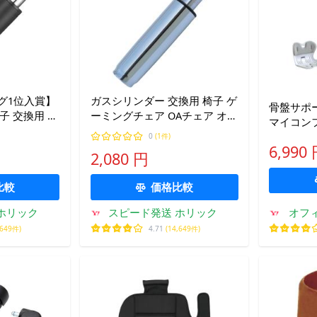
ング1位入賞】
ガスシリンダー 交換用 椅子 ゲ
骨盤サポー
子 交換用 ゲ
ーミングチェア OAチェア オフ
マイコンフ
Aチェア オフ
ィスチェア 一般型 昇降 回転
ポート 座
0
(1件)
ィスチェア (ブラック, 39cm)
(シルバー, 39cm)
6,990
ィス 人間工学
2,080 円
LIGHTBL
比較
価格比較
ホリック
スピード発送 ホリック
オフ
,649件)
4.71
(14,649件)