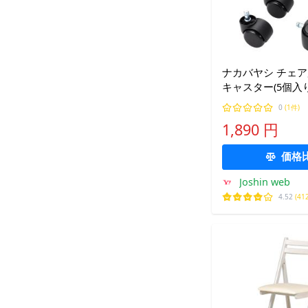
ナカバヤシ チェ
キャスター(5個入り
CA-CU01BK 返品
0
(1件)
1,890 円
価格
Joshin web
4.52
(41