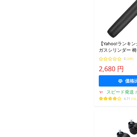
【Yahoo!ランキ
ガスシリンダー 椅
ーミングチェア O
0
(2件)
2,680 円
価格
スピード発送 
4.71
(14