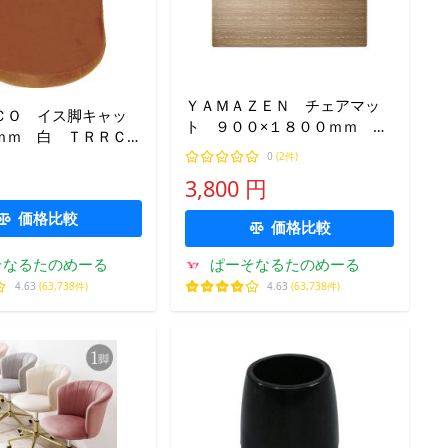
ＹＡＭＡＺＥＮ チェアマッ
ＣＯ イス脚キャッ
ト ９００×１８００ｍｍ モ
ｍｍ 白 ＴＲＲＣ
クメダークブラウン ＣＦＭ
ＷＨ １パック（４
0
(2件)
−１８０（Ｓ）ＧＤＢＲ １枚
送）
3,800 円
価格比較
価格比較
そなるたのめーる
ぱーそなるたのめーる
4.63
(63,738件)
4.63
(63,738件)