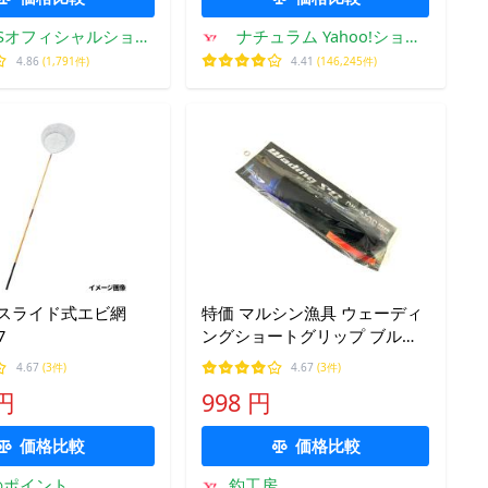
SSオフィシャルショッ
ナチュラム Yahoo!ショッ
プ
ピング店
4.86
(1,791件)
4.41
(146,245件)
 スライド式エビ網
特価 マルシン漁具 ウェーディ
7
ングショートグリップ ブルー
メッキ
4.67
(3件)
4.67
(3件)
 円
998 円
価格比較
価格比較
のポイント
釣工房