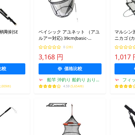
柄剛剣SE
ベイシック アユネット （アユ
マルシン
ルアー対応) 39cm(basic-
ニカゴ (
082334)
ニ網 カニ
0
(2件)
3,168 円
1,017
比較
価格比較
船竿 沖釣り 船釣り おり釣
フィッ
具 ヤフー店
2,009件)
4.59
(5,654件)