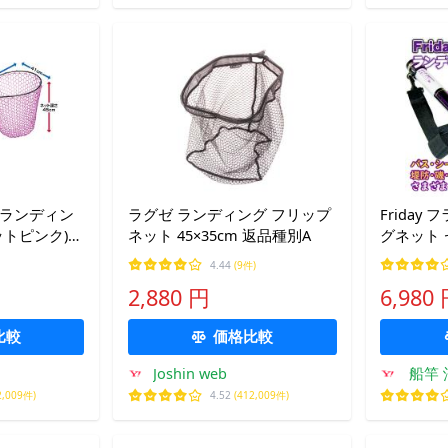
ーランディン
ラグゼ ランディング フリップ
Friday
ットピンク)深
ネット 45×35cm 返品種別A
グネット セ
955122)
4.44
(9件)
2,880 円
6,980
比較
価格比較
Joshin web
船竿 
2,009件)
4.52
(412,009件)