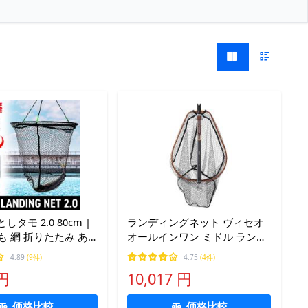
としタモ 2.0 80cm |
ランディングネット ヴィセオ
も 網 折りたたみ あ
オールインワン ミドル ランデ
たみ式 ランディング
ィングネット 350
4.89
(9件)
4.75
(4件)
り 夜釣り 収納バッグ
 円
10,017 円
価格比較
価格比較