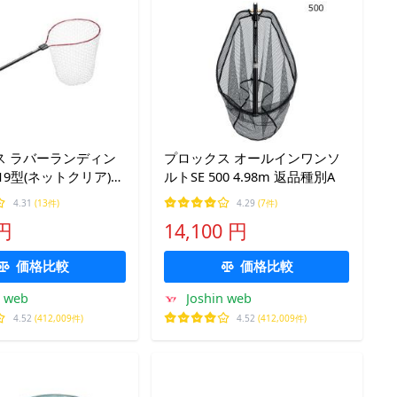
ス ラバーランディン
プロックス オールインワンソ
19型(ネットクリア)深
ルトSE 500 4.98m 返品種別A
 返品種別A
4.31
(13件)
4.29
(7件)
 円
14,100 円
価格比較
価格比較
n web
Joshin web
4.52
(412,009件)
4.52
(412,009件)