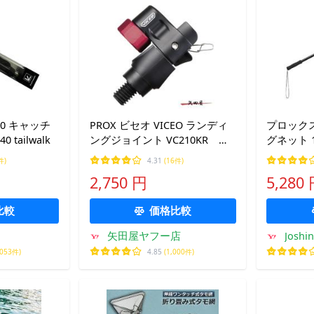
0 キャッチ
PROX ビセオ VICEO ランディ
プロック
 tailwalk
ングジョイント VC210KR レ
グネット 
ッド (8745)
さ45cm
件)
4.31
(16件)
2,750 円
5,280
比較
価格比較
矢田屋ヤフー店
Joshi
,053件)
4.85
(1,000件)