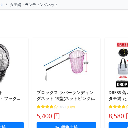
ル
/
タモ網・ランディングネット
ト
プロックス ラバーランディン
DRESS 落
水抵抗・フック絡
グネット 19型(ネットピンク)深
タモ網 た
きな軽量オー
さ60cm 返品種別A
み 折りた
4.91
(11件)
ームラバー
ネット 釣
5,400 円
8,580
 ガンメタ(ワン
付属 便利
比較
価格比較