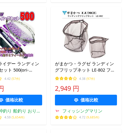
 フライデー ランディン
がまかつ・ラグゼ ランディン
ット 500(ori-
グフリップネット LE-802 フィ
ッシングギア・受けダモ タモ
4.42
(57件)
4.38
(97件)
網 Gamakatsu・LUXXE
 円
2,949 円
価格比較
価格比較
沖釣り 船釣り おり釣
フィッシングマリン
具 ヤフー店
4.59
(5,654件)
4.72
(9,685件)