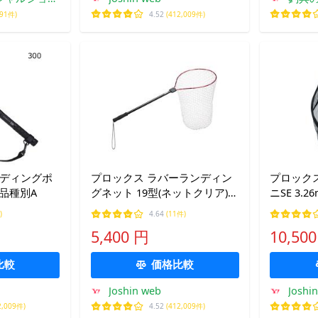
791件)
4.52
(412,009件)
ンディングポ
プロックス ラバーランディン
プロック
 返品種別A
グネット 19型(ネットクリア)深
ニSE 3.
さ60cm 返品種別A
)
4.64
(11件)
5,400 円
10,50
比較
価格比較
Joshin web
Joshi
2,009件)
4.52
(412,009件)