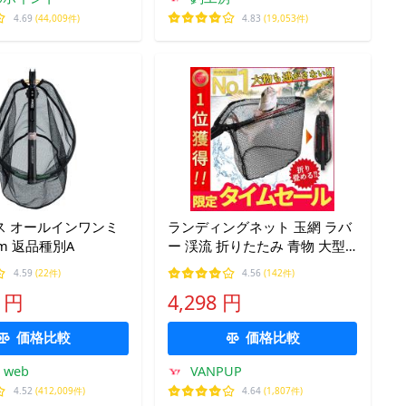
4.69
(44,009件)
4.83
(19,053件)
ス オールインワンミ
ランディングネット 玉網 ラバ
26m 返品種別A
ー 渓流 折りたたみ 青物 大型
たも網 フィッシング 釣り シャ
4.59
(22件)
4.56
(142件)
フト 網 三角 伸縮 釣り具 2.1m
0 円
4,298 円
価格比較
価格比較
n web
VANPUP
4.52
(412,009件)
4.64
(1,807件)