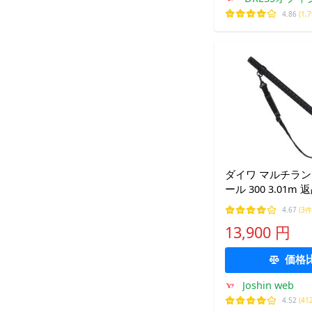
プ
4.86
(1,
ダイワ マルチラ
ール 300 3.01m
4.67
(3件
13,900 円
価格
Joshin web
4.52
(41