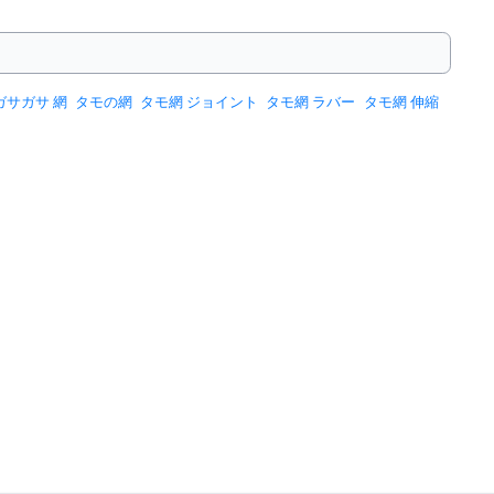
ガサガサ 網
タモの網
タモ網 ジョイント
タモ網 ラバー
タモ網 伸縮