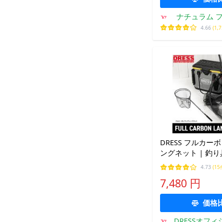
ナチュラム 
専門
4.66
(1,
DRESS フルカー
ングネット | 釣り具 釣具 つり
具 持ち運び タモ 
4.73
(15
カーボン製 コン
7,480 円
価格
DRESSオフ