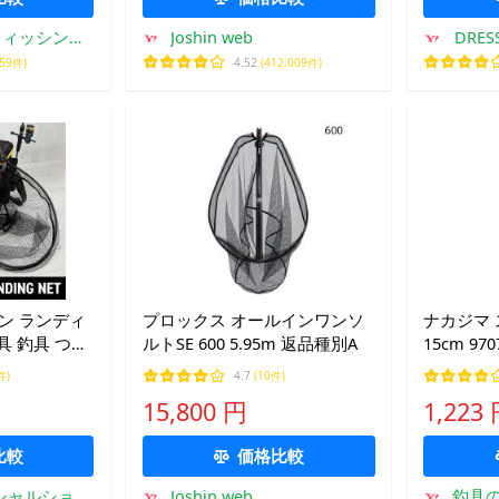
フィッシング
Joshin web
DRE
店
759件)
4.52
(412,009件)
ボン ランディ
プロックス オールインワンソ
ナカジマ
ルトSE 600 5.95m 返品種別A
15cm 970
玉網 超軽量
件)
4.7
(10件)
パクト
15,800 円
1,223
比較
価格比較
ィシャルショッ
Joshin web
釣具