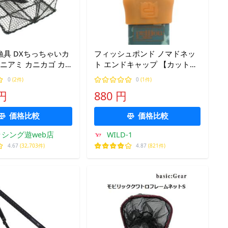
漁具 DXちっちゃいカ
フィッシュポンド ノマドネッ
カニアミ カニカゴ カ
ト エンドキャップ 【カットス
)
ロートオレンジ】
0
(2件)
0
(1件)
（fishpond）
 円
880 円
価格比較
価格比較
シング遊web店
WILD-1
4.67
(32,703件)
4.87
(821件)