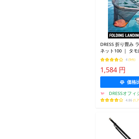
DRESS 折り畳み
ネット100 ｜ タ
コンパクト 軽量 
4
(9件)
単 フィッシング 
1,584 円
伸縮 ラバー 折り
価格
DRESSオフ
プ
4.86
(1,