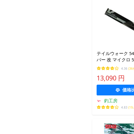
テイルウォーク 54
バー 改 マイクロ 540
4.36
(36
13,090 円
価格
釣工房
4.83
(19