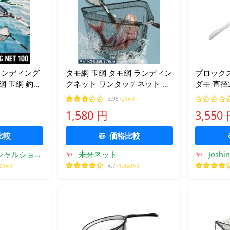
 ランディング
タモ網 玉網 タモ網 ランディン
プロック
モ網 玉網 釣り
グネット ワンタッチネット す
ダモ 直径
ワンタッチ 簡
くい網 三角網 折りたたみ式 伸
網：スカイ
3.95
(21件)
アミ ネット
縮式 アルミニウム合金製 調節
1,580 円
3,550
たたみ たも
可能 軽量 滑り止め
比較
価格比較
ィシャルショッ
未来ネット
Joshi
791件)
4.7
(1,850件)