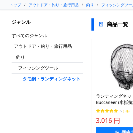
トップ
/
アウトドア・釣り・旅行用品
/
釣り
/
フィッシングツー
ジャンル
商品一覧
すべてのジャンル
アウトドア・釣り・旅行用品
釣り
フィッシングツール
タモ網・ランディングネット
ランディングネッ
Buccaneer (
み激減)網目の大
5
(3件)
バル型アルミフレ
3,016 円
ネット 45×55cm
フレーム)
価格