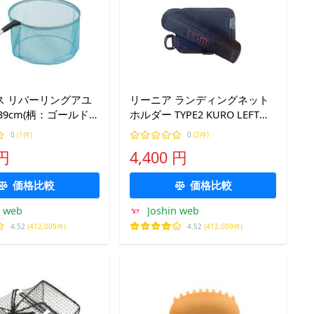
ス リバーリングアユ
リーニア ランディングネット
39cm(柄：ゴールド/
ホルダー TYPE2 KURO LEFT左
ブルー) 返品種別A
刺し用(ブラック) 返品種別A
0
(1件)
0
(2件)
 円
4,400 円
価格比較
価格比較
n web
Joshin web
4.52
(412,009件)
4.52
(412,009件)