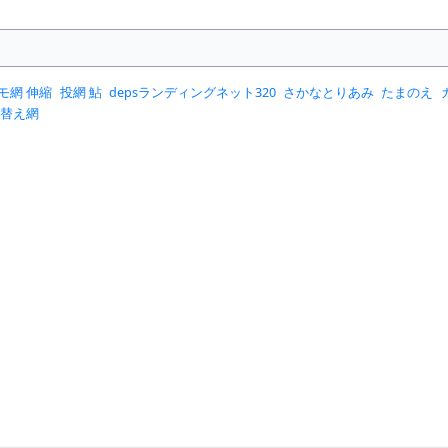
モ網 伸縮
投網 鮎
depsランディングネット320
さかなとりあみ
たまのえ
 替え網