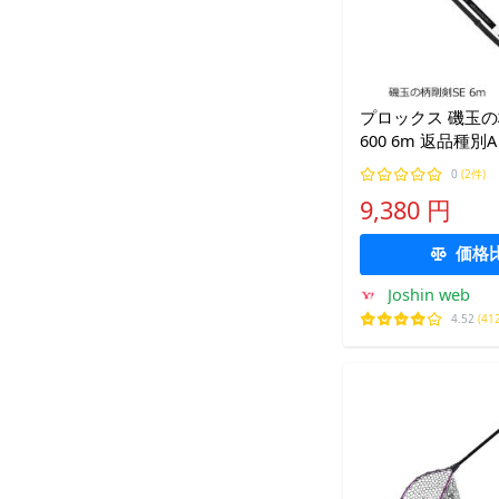
プロックス 磯玉の
600 6m 返品種別A
0
(2件)
9,380 円
価格
Joshin web
4.52
(41