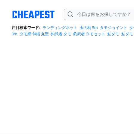
注目検索ワード:
ランディングネット
玉の柄 5m
タモジョイント
タ
3m
タモ網 伸縮 丸型
釣武者 タモ
釣武者 タモセット
鮎ダモ
鮎ダモ