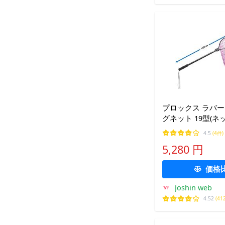
プロックス ラバ
グネット 19型(ネ
さ45cm 返品種別A
4.5
(4件)
5,280 円
価格
Joshin web
4.52
(41