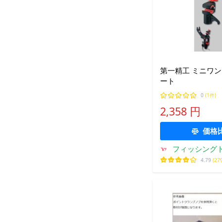
第一精工 ミニワ
ート
0
(1件)
2,358 円
価格
フィッシング
4.79
(27