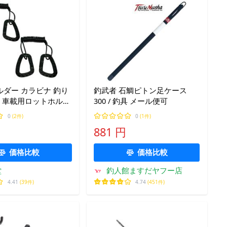
ダー カラビナ 釣り
釣武者 石鯛ピトン足ケース
ス 車載用ロットホルダ
300 / 釣具 メール便可
カールコード 車 カー
0
(2件)
0
(1件)
受け 竿掛け
881 円
価格比較
価格比較
堂
釣人館ますだヤフー店
4.41
(39件)
4.74
(451件)