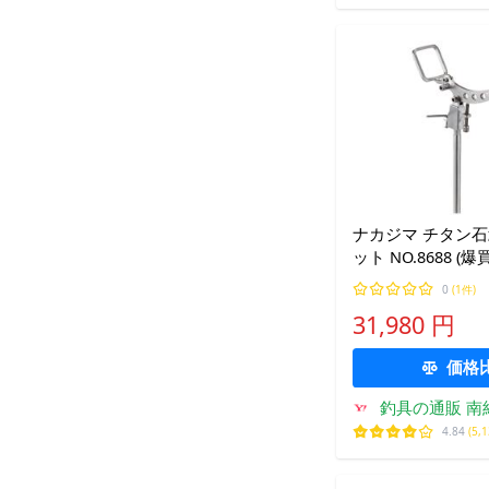
ナカジマ チタン
ット NO.8688 (爆買
0
(1件)
31,980 円
価格
釣具の通販 南
4.84
(5,