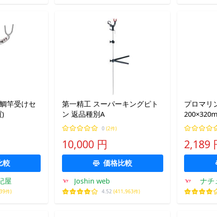
石鯛竿受けセ
第一精工 スーパーキングピト
プロマリ
)
ン 返品種別A
200×320
0
(2件)
10,000 円
2,189
比較
価格比較
紀屋
Joshin web
ナチ
139件)
4.52
(411,963件)