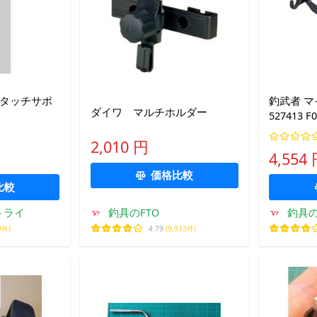
ンタッチサポ
釣武者 
ダイワ マルチホルダー
527413 F
2,010 円
4,554
価格比較
比較
トライ
釣具のFTO
釣具の
9件)
4.79
(9,933件)