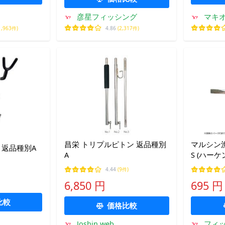
彦星フィッシング
マキオズ
1,963件)
4.86
(2,317件)
昌栄 トリプルピトン 返品種別
マルシン漁
 返品種別A
A
S (ハー
り) ゆう
4.44
(9件)
6,850 円
695 円
比較
価格比較
Joshin web
フィッ