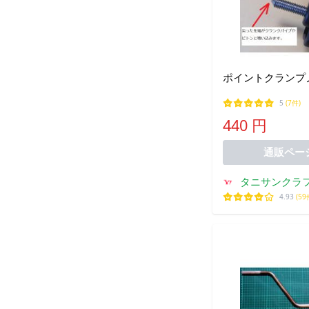
ポイントクランプ
5
(7件)
440 円
通販ペー
タニサンクラ
4.93
(59