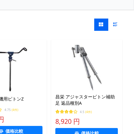
昌栄 アジャスターピトン補助
磯用ピトンZ
足 返品種別A
4.75
(4件)
4.5
(4件)
 円
8,920 円
価格比較
価格比較