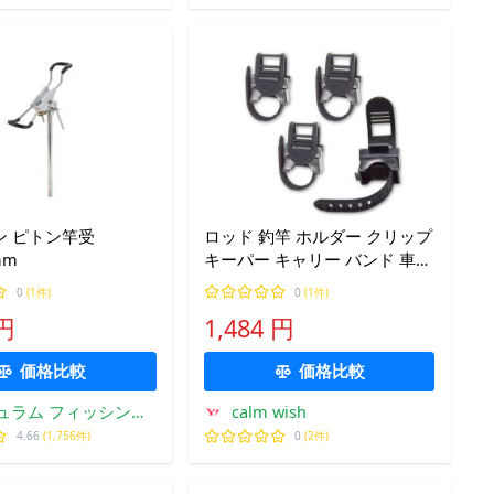
ン ピトン竿受
ロッド 釣竿 ホルダー クリップ
mm
キーパー キャリー バンド 車内
天井 竿掛け 車載 収納 自転車
0
(1件)
0
(1件)
ライト ホールド 固定 ４個 セ
 円
1,484 円
ット
価格比較
価格比較
ュラム フィッシング
calm wish
専門店
4.66
(1,756件)
0
(2件)