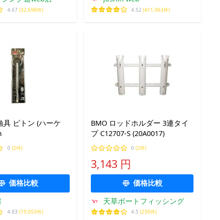
4.67
(32,698件)
4.52
(411,963件)
具 ピトン (ハーケ
BMO ロッドホルダー 3連タイ
m
プ C12707-S (20A0017)
0
(2件)
0
(2件)
3,143 円
価格比較
価格比較
房
天草ボートフィッシング
4.83
(19,053件)
4.5
(230件)