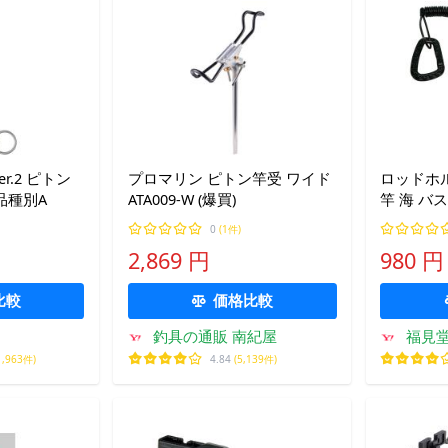
r.2 ピトン
プロマリン ピトン竿受 ワイド
ロッドホル
品種別A
ATA009-W (爆買)
竿 海 バ
ー 車載 
0
(1件)
フック 竿
2,869 円
980 円
比較
価格比較
釣具の通販 南紀屋
福見
1,963件)
4.84
(5,139件)