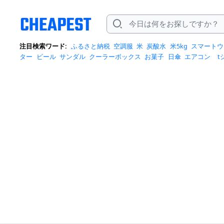
注目検索ワード:
ふるさと納税
空調服
米
炭酸水
米5kg
スマートウ
ター
ビール
サンダル
クーラーボックス
お菓子
日傘
エアコン
t
トバッグ
サンダル レディース
リュック
自転車
掃除機