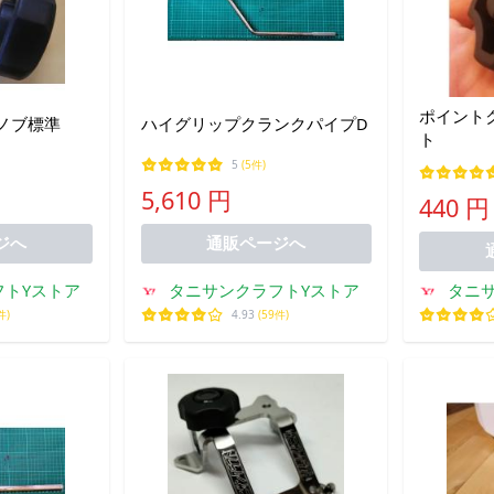
ポイント
ノブ標準
ハイグリップクランクパイプD
ト
5
(5件)
5,610 円
440 円
ジへ
通販ページへ
フトYストア
タニサンクラフトYストア
タニ
件)
4.93
(59件)