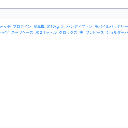
ォッチ
プロテイン
扇風機
米10kg
水
ハンディファン
モバイルバッテリ
シャツ
スーツケース
水 2リットル
クロックス
桃
ワンピース
ショルダー