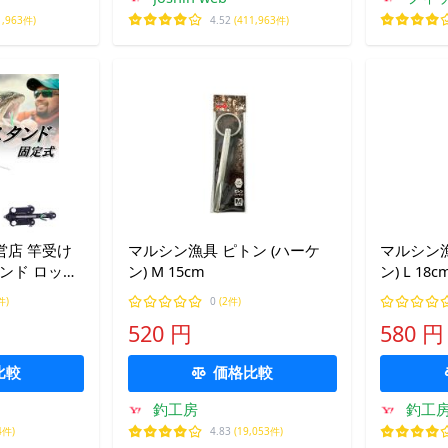
1,963件)
4.52
(411,963件)
規直営店 竿受け
マルシン漁具 ピトン (ハーケ
マルシン漁
ンド ロッド
ン) M 15cm
ン) L 18c
ンド ロッド
件)
0
(2件)
 固定ピン
520 円
580 円
比較
価格比較
釣工房
釣工
4件)
4.83
(19,053件)