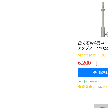
昌栄 石鯛竿受24 Ve
アダプター220 返
0
(1件)
6,200 円
価格
Joshin web
4.52
(41