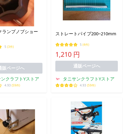
クランプノブショー
ストレートパイプ200~210mm
5
(4件)
5
(3件)
1,210 円
通販ページへ
通販ページへ
サンクラフトYストア
タニサンクラフトYストア
4.93
(59件)
4.93
(59件)