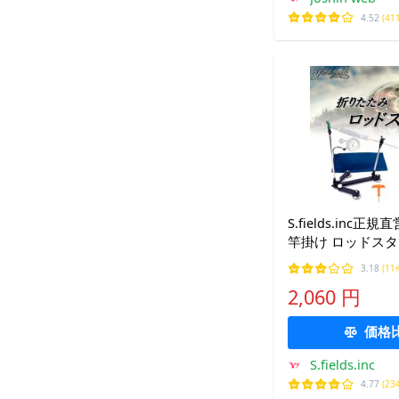
4.52
(41
S.fields.inc正
竿掛け ロッドスタ
ホルダー 釣竿スタ
3.18
(11
ブラケット 収納袋
2,060 円
価格
S.fields.inc
4.77
(23