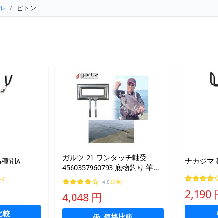
ル
/
ピトン
ガルツ 21 ワンタッチ軸受
品種別A
ナカジマ 
4560357960793 底物釣り 竿受
けピトン用 gartz ワンタッチ
件)
4.8
(5件)
竿受用 パーツ 石鯛 イシダイ
2,190
4,048 円
イシガキダイ 大物 泳がせ
比較
価格比較