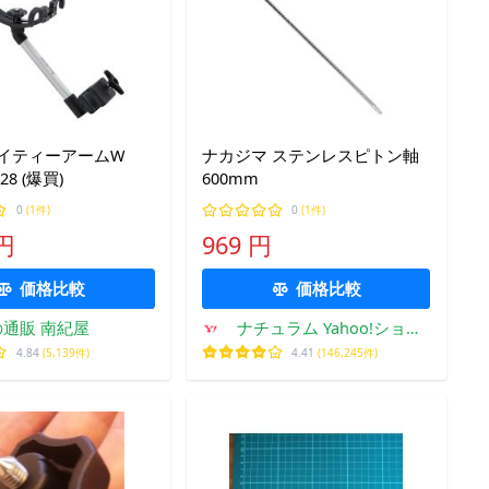
マイティーアームW
ナカジマ ステンレスピトン軸
028 (爆買)
600mm
0
(1件)
0
(1件)
 円
969 円
価格比較
価格比較
通販 南紀屋
ナチュラム Yahoo!ショッ
ピング店
4.84
(5,139件)
4.41
(146,245件)