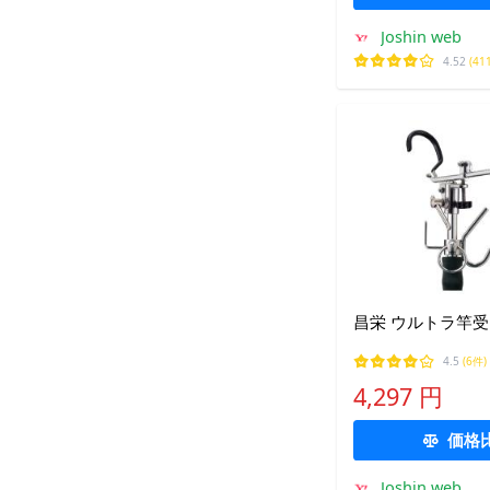
Joshin web
4.52
(41
昌栄 ウルトラ竿受
4.5
(6件)
4,297 円
価格
Joshin web