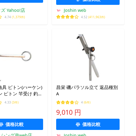
 Yahoo!店
Joshin web
4.74
(1,379件)
4.52
(411,963件)
具 ピトン(ハーケン)
昌栄 磯パラソル立て 返品種別
ケン ピトン 竿受け 釣
A
パケット可
4.33
(3件)
4
(6件)
9,010 円
価格比較
価格比較
シング遊web店
Joshin web