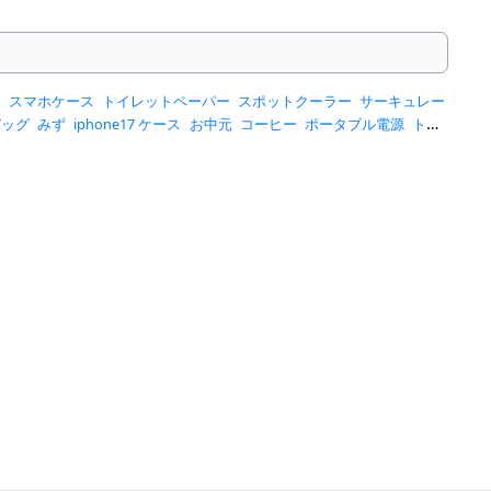
ー
スマホケース
トイレットペーパー
スポットクーラー
サーキュレー
バッグ
みず
iphone17 ケース
お中元
コーヒー
ポータブル電源
トー