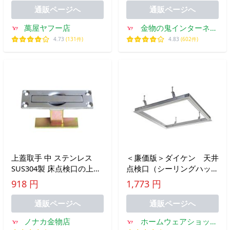
チ
通販ページへ
通販ページへ
萬屋ヤフー店
金物の鬼インターネッ
トショップ
4.73
(131件)
4.83
(602件)
上蓋取手 中 ステンレス
＜廉価版＞ダイケン 天井
SUS304製 床点検口の上蓋
点検口（シーリングハッ
の取手用 ネジは別途ご用
チ）CDLW45J ホワイト
918 円
1,773 円
意ください。単品販売
塗装 450角 開口
162-111
454mm 【当日出荷可
通販ページへ
通販ページへ
能】
ノナカ金物店
ホームウェアショップ