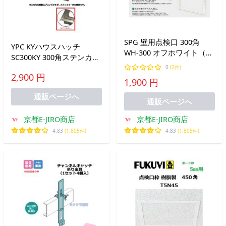
SPG 壁用点検口 300角
YPC KYハウスハッチ
WH-300 オフホワイト（内
SC300KY 300角ステンカラ
枠ボードなしタイプ ）
ー（床開口寸法
0
(2件)
2,900 円
300mmx300mm）
1,900 円
通販ページへ
通販ページへ
京都E-JIRO商店
京都E-JIRO商店
4.83
(1,805件)
4.83
(1,805件)