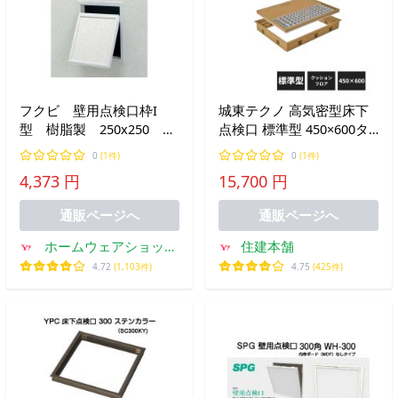
フクビ 壁用点検口枠I
城東テクノ 高気密型床下
型 樹脂製 250x250
点検口 標準型 450×600タ
K1W2525 オフホワイト
イプ クッションフロア合
0
(1件)
0
(1件)
【即日出荷】【業者様用価
わせタイプ SPF-R4560C
4,373 円
15,700 円
格】
通販ページへ
通販ページへ
ホームウェアショップ
住建本舗
クギセイ
4.72
(1,103件)
4.75
(425件)