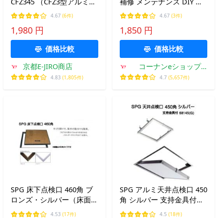
CFZ345 （CFZ3型アルミシ
補修 メンテナンス DIY 建
ルバー450角）スピード施
築資材 現場用品 業務用 部
4.67
(6件)
4.67
(3件)
工タイプ
品 交換 修理 日用品 家庭
1,980 円
1,850 円
用 交換用 新築 改築 コー
ナン オリジナル
価格比較
価格比較
京都E-JIRO商店
コーナンeショップ
Yahoo!ショッピング店
4.83
(1,805件)
4.7
(5,657件)
SPG 床下点検口 460角 ブ
SPG アルミ天井点検口 450
ロンズ・シルバー（床面開
角 シルバー 支持金具付
口寸法460ｍｍ×460ｍｍ）
（68145G)（天井開口寸法
4.53
(17件)
4.5
(18件)