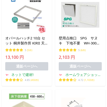
オパールハッチ2 10台 セ
壁用点検口 SPG サヌ
ット 桐井製作所 KIRII 天井
キ 下地不要 WH-300
点検口
ボードなし【即日出荷品】
5
(5件)
5
(6件)
【店頭受渡可】
13,100 円
2,103 円
通販ページへ
通販ページへ
ネットで建材!
ホームウェアショップ
クギセイ
4.85
(450件)
4.72
(1,103件)