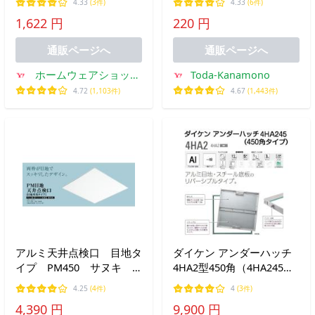
4.33
(3件)
4.33
(6件)
能】【店頭受渡可】
ポスト メールボックス
1,622 円
220 円
post 玄関 交換 取手 通販)
通販ページへ
通販ページへ
ホームウェアショップ
Toda-Kanamono
クギセイ
4.72
(1,103件)
4.67
(1,443件)
アルミ天井点検口 目地タ
ダイケン アンダーハッチ
イプ PM450 サヌキ
4HA2型450角（4HA245）
SPG 450mm角 シルバ
樹脂タイル、モルタル仕様
4.25
(4件)
4
(3件)
ー【即日出荷】【店頭受取
兼用型（ダイケンアルミ製
4,390 円
9,900 円
可】
床点検口）