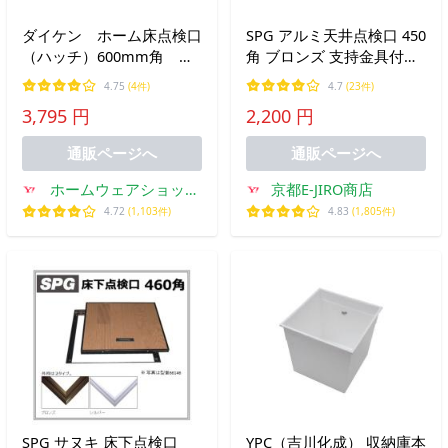
ダイケン ホーム床点検口
SPG アルミ天井点検口 450
（ハッチ）600mm角
角 ブロンズ 支持金具付
HDE型 HDE60N ステン
（天井開口寸法455ｍｍ
4.75
(4件)
4.7
(23件)
カラー＜生産終了品 在庫
×455ｍｍ）
3,795 円
2,200 円
限り＞
通販ページへ
通販ページへ
ホームウェアショップ
京都E-JIRO商店
クギセイ
4.72
(1,103件)
4.83
(1,805件)
SPG サヌキ 床下点検口
YPC（吉川化成） 収納庫本