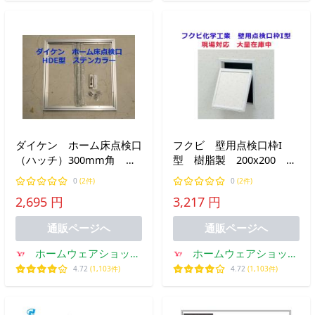
ダイケン ホーム床点検口
フクビ 壁用点検口枠I
（ハッチ）300mm角
型 樹脂製 200x200
HDE型 HDE30N ステン
K1W2020 オフホワイト
0
(2件)
0
(2件)
カラー＜生産終了品 在庫
【即日出荷】【業者様用価
2,695 円
3,217 円
限り＞
格】
通販ページへ
通販ページへ
ホームウェアショップ
ホームウェアショップ
クギセイ
クギセイ
4.72
(1,103件)
4.72
(1,103件)