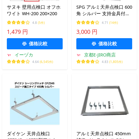
サヌキ 壁用点検口 オフホ
SPG アルミ天井点検口 600
ワイト WH-200 200×200
角 シルバー 支持金具付
（68160G)（天井開口寸法
4.8
(5件)
4.71
(14件)
607ｍｍ×607ｍｍ）
1,479 円
3,000 円
価格比較
価格比較
イーヅカ
京都E-JIRO商店
4.64
(6,545件)
4.83
(1,805件)
ダイケン 天井点検口
アルミ天井点検口 450mm