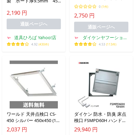
製 ボード厚9.5mm 450
さ22mm ブロンズ
角 T9N45 色：オフホワ
0
(1件)
YHDEB21HDL
2,190 円
イト 【代引き不可】
2,750 円
通販ページへ
通販ページへ
道具ひろば Yahoo!店
ダイケンヤフーショッ
プ
4.92
(430件)
4.53
(113件)
ワールド 天井点検口 CS-
ダイケン 防水・防臭 床点
450 シルバー 450x450 (1個
検口 FSMPD60H ハンドル
入り)
付 ステンレス製 600サイ
2,037 円
29,940 円
ズ モルタル用 フロアハッ