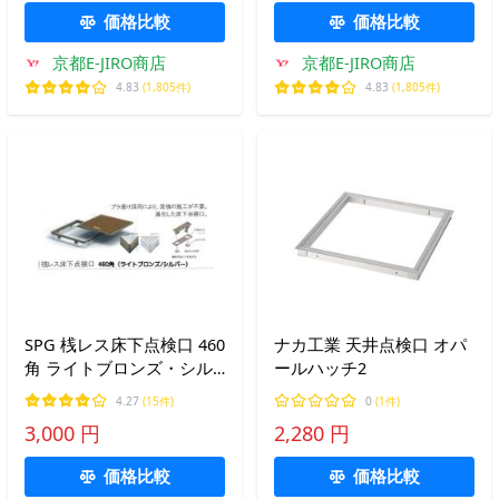
価格比較
価格比較
京都E-JIRO商店
京都E-JIRO商店
4.83
(1,805件)
4.83
(1,805件)
SPG 桟レス床下点検口 460
ナカ工業 天井点検口 オパ
角 ライトブロンズ・シル
ールハッチ2
バー（床面開口寸法460ｍ
4.27
(15件)
0
(1件)
ｍ×460ｍｍ）
3,000 円
2,280 円
価格比較
価格比較