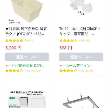
★収納庫 床下点検口 城東
TK-12 天井点検口固定ク
テクノ JOTO SPF-45S2
リップ 浴室部品
450×600用 366×516×278
LIXIL(INAX)
5
(5件)
4.83
(6件)
mm
3,200 円
368 円
通販ページへ
通販ページへ
ビバ建材通販 DIY店
ホームデザイン
4.62
(2,670件)
4.73
(885件)