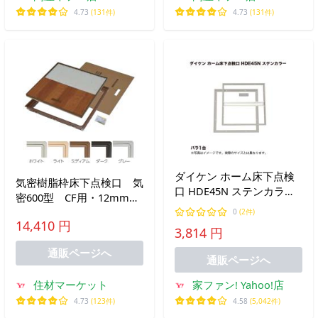
4.73
(131件)
4.73
(131件)
ダイケン ホーム床下点検
気密樹脂枠床下点検口 気
口 HDE45N ステンカラー
密600型 CF用・12mmフ
1台
ロア用・15mmフロア用
0
(2件)
14,410 円
【ZJT6CFK／ZJT612K／
3,814 円
ZJT615K】 ZENIYA
通販ページへ
通販ページへ
住材マーケット
家ファン! Yahoo!店
4.73
(123件)
4.58
(5,042件)