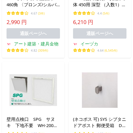
460角 〈ブロンズ/シルバ
体 450用 深型 （入数1）ホ
ー〉66146/66246 室内用
ワイト PT45-E1 ホワイト
4.67
(3件)
4.4
(5件)
点検口 アルミ製
2,990 円
6,210 円
通販ページへ
通販ページへ
アート建築・建具金物
イーヅカ
4.82
(309件)
4.64
(6,545件)
壁用点検口 SPG サヌ
(ネコポス 可) SYS シブタニ
キ 下地不要 WH-200
ドアポスト 郵便受箱 DP-
ボードなし【即日出荷可
67A用つまみ (ポスト 郵便