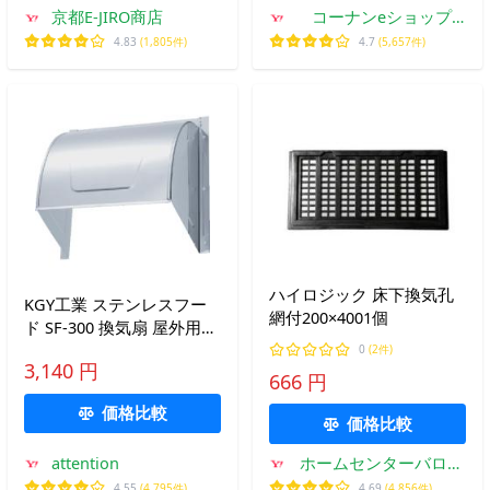
京都E-JIRO商店
コーナンeショップ
Yahoo!ショッピング店
4.83
(1,805件)
4.7
(5,657件)
ハイロジック 床下換気孔
KGY工業 ステンレスフー
網付200×4001個
ド SF-300 換気扇 屋外用
フードカバー リフォーム
0
(2件)
3,140 円
マンション アパート DIY
666 円
価格比較
価格比較
attention
ホームセンターバロー
Yahoo!店
4.55
(4,795件)
4.69
(4,856件)