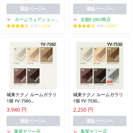
通販ページへ
通販ページへ
ホームウェアショップ
京都E-JIRO商店
クギセイ
4.72
(1,103件)
4.83
(1,805件)
城東テクノ ルームガラリ
城東テクノ ルームガラリ
1個 YV-7560
1個 YV-7530
624.5×90×26.5mm 全6色
274×90×38.4mm 全6色
3,940 円
2,250 円
通販ページへ
通販ページへ
萬屋ヤフー店
萬屋ヤフー店