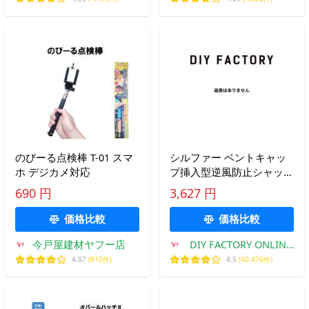
のびーる点検棒 T-01 スマ
シルファー ベントキャッ
ホ デジカメ対応
プ挿入型逆風防止シャッタ
ー ES ES-100 1点
690 円
3,627 円
価格比較
価格比較
今戸屋建材ヤフー店
DIY FACTORY ONLINE
SHOP
4.87
(810件)
4.5
(40,476件)