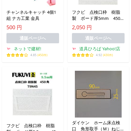
チャンネルキャッチ 4個1
フクビ 点検口枠 樹脂
組 ナカ工業 金具
製 ボード厚5mm 450
角 T5N45 色：オフホワ
500 円
2,050 円
イト 【代引き不可】
通販ページへ
通販ページへ
ネットで建材!
道具ひろば Yahoo!店
4.85
(450件)
4.92
(430件)
ダイケン ホーム床点検
フクビ 点検口枠 樹脂
口 角形取手（Ｍ）ねじ長