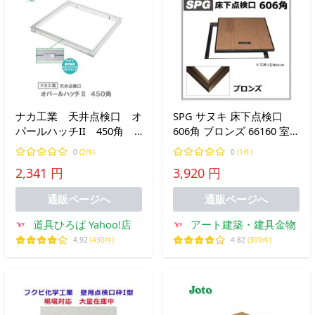
ナカ工業 天井点検口 オ
SPG サヌキ 床下点検口
パールハッチII 450角
606角 ブロンズ 66160 室
OPHII 454×454 開口寸法
内用 点検口 アルミ製
0
(2件)
0
(1件)
456×456ｍｍ 色：シルバ
2,341 円
3,920 円
ー 【代引き不可】
通販ページへ
通販ページへ
道具ひろば Yahoo!店
アート建築・建具金物
4.92
(430件)
4.82
(309件)