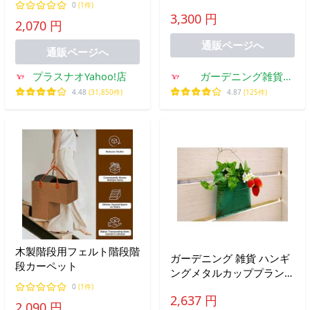
かご ワイヤー アイアン ア
0
(1件)
袋 庭掃除 除草 園芸 剪定
3,300 円
ンティーク おしゃれ かわ
2,070 円
落葉拾い コンパクト収納
いい ワイヤーウォールバ
シンプル 持ち運
通販ページへ
スケットM MT-3611-100
通販ページへ
プラスナオYahoo!店
ガーデニング雑貨
TOOLBOX
4.48
(31,850件)
4.87
(125件)
木製階段用フェルト階段階
ガーデニング 雑貨 ハンギ
段カーペット
ングメタルカッププランタ
ー 緑 おしゃれ プランター
0
(1件)
2,637 円
ポット ブリキ製 壁掛け ア
2,090 円