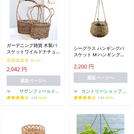
ガーデニング雑貨 木製バ
シーグラス ハンギングバ
スケットワイルドナチュラ
スケット M ハンギングプ
ル Sサイズ ブラウン 個性
ランター 吊り下げカゴ
0
(1件)
的 おしゃれ 寄せ植え
2,200 円
2,042 円
通販ページへ
通販ページへ
サザンフィールド
カントリーショップ ジ
gardeningshop
ュリアン
4.68
(66件)
4.86
(50件)