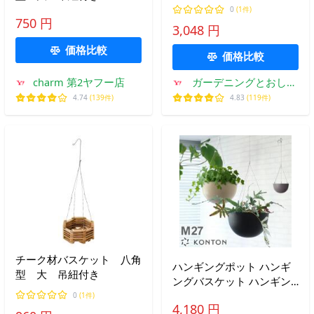
り下げ用プランター
0
(1件)
750 円
3,048 円
価格比較
価格比較
charm 第2ヤフー店
ガーデニングとおしゃ
れ雑貨のピッチ
4.74
(139件)
4.83
(119件)
チーク材バスケット 八角
ハンギングポット ハンギ
型 大 吊紐付き
ングバスケット ハンギン
グ 半円 おしゃれ 観葉植物
0
(1件)
4,180 円
KONTON スチールハンギ