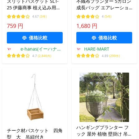
スリットバスケット SLT-
不織布プランター 5ガロン
25 伊藤商事 植え込み用ス
成長バッグ エアレーショ
ポンジ付き 鉢
ンファブリックポット ハ
4.67
(3件)
4
(5件)
ンドル付き 5個セット
759 円
1,680 円
価格比較
価格比較
e-hanas(イーハナ
HARE-MART
ス)Yahoo!店
4.7
(2,846件)
4.89
(299件)
ハンギングプランター フ
チーク材バスケット 四角
ック 屋外 植物 壁掛け 吊
型 大 吊紐付き