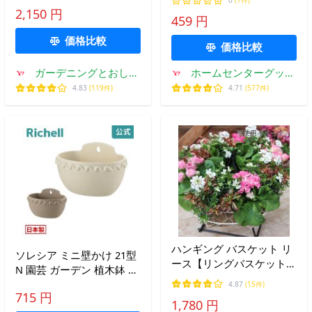
げ 壁掛け
0
(1件)
2,150 円
459 円
価格比較
価格比較
ガーデニングとおしゃ
ホームセンターグッデ
れ雑貨のピッチ
イ
4.83
(119件)
4.71
(577件)
ハンギング バスケット リ
ソレシア ミニ壁かけ 21型
ース【リングバスケット
N 園芸 ガーデン 植木鉢 壁
28cm】壁掛け 壁かけ プラ
掛け鉢 鉢 プランター おし
4.87
(15件)
ンター 寄せ植え ハロウィ
715 円
ゃれ 室内 プラスチック リ
1,780 円
ン クリスマス お正月 アイ