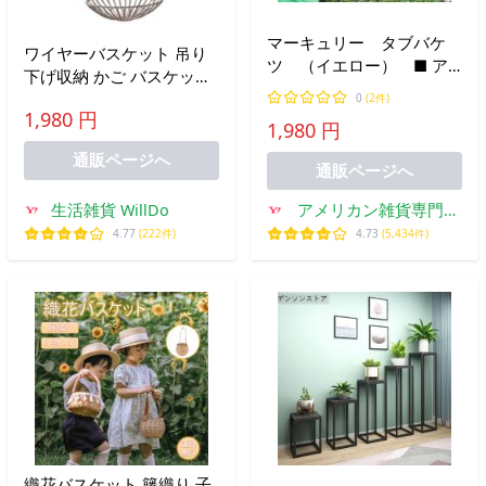
マーキュリー タブバケ
ワイヤーバスケット 吊り
ツ （イエロー） ■ ア
下げ収納 かご バスケット
メリカン雑貨 アメリカ雑
ハンギングバスケット カ
0
(2件)
貨 MERCURY 雑貨 鉢
1,980 円
ゴ 収納カゴ 収納ボックス
1,980 円
カバー 収納 アウトド
グレー
ア 男前
通販ページへ
通販ページへ
生活雑貨 WillDo
アメリカン雑貨専門店
キャンディタワー
4.77
(222件)
4.73
(5,434件)
織花バスケット 籐織り 子