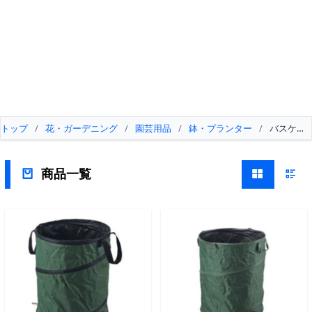
トップ
/
花・ガーデニング
/
園芸用品
/
鉢・プランター
/
バスケッ
商品一覧