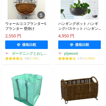
ウォールココプランターS
ハンギングポット ハンギ
プランター 壁掛け
ングバスケット ハンギン
グ 半円 おしゃれ 観葉植物
2,550 円
4,950 円
KONTON スチールハンギ
ング [L35] 吊り下げ 長さ
価格比較
価格比較
調整可能 組立式
ガーデニングとおしゃ
plywood
れ雑貨のピッチ
4.83
(119件)
4.75
(12,789件)