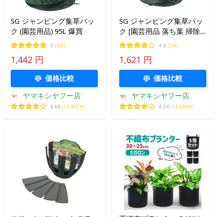
SG ジャンピング集草バッ
SG ジャンピング集草バッ
ク (園芸用品) 95L 爆買
ク [園芸用品 落ち葉 掃除]
175L 爆買
5
(3件)
4.8
(5件)
1,442 円
1,621 円
価格比較
価格比較
ヤマキシヤフー店
ヤマキシヤフー店
4.64
(14,445件)
4.64
(14,445件)