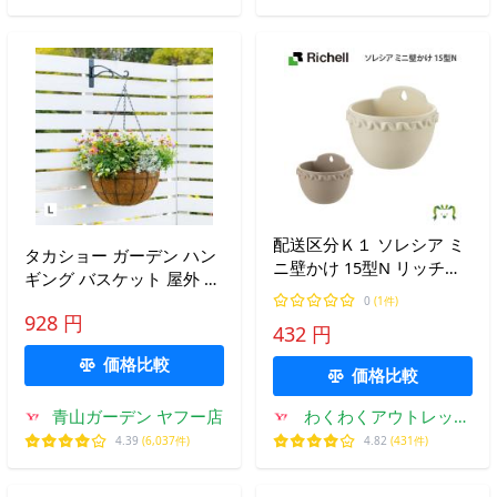
業
配送区分Ｋ１ ソレシア ミ
タカショー ガーデン ハン
ニ壁かけ 15型N リッチェ
ギング バスケット 屋外 吊
ル ポット苗が入る 園芸 ガ
り鉢 寄せ植え ヤシマット
0
(1件)
ーデン ガーデニング 植木
928 円
付 ナチュラル プランター
432 円
鉢 壁掛け鉢 鉢カバー プラ
アイアン 吊り下げ / ハン
ンター
価格比較
ギングバスケット Ｌ /小型
価格比較
青山ガーデン ヤフー店
わくわくアウトレット
ショップ
4.39
(6,037件)
4.82
(431件)