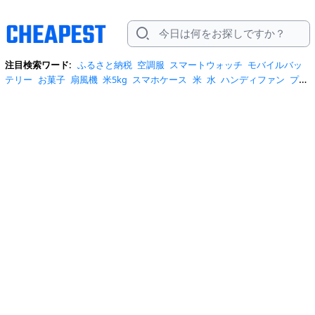
注目検索ワード:
ふるさと納税
空調服
スマートウォッチ
モバイルバッ
テリー
お菓子
扇風機
米5kg
スマホケース
米
水
ハンディファン
プロ
テイン
サーキュレーター
tシャツ
ビール
エアコン
サンダル
日傘
米
10kg
ノートパソコン
炭酸水
スーツケース
ショルダーバッグ
リュッ
ク
ワンピース
トイレットペーパー
スニーカー
テレビ
ネッククーラー
カラコン
クーラーボックス
サンシェード
イヤホン
自転車
スポットク
ーラー
トートバッグ
ポータブル電源
冷蔵庫
アイス