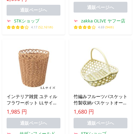
ジアジ azi-azi TIN 庭飾り
通販ページへ
通販ページへ
STKショップ
zakka OLIVE ヤフー店
4.17
(52,161件)
4.69
(94件)
インテリア雑貨 ユティル
竹編みフルーツバスケット
フラワーポット LLサイズ
竹製収納バスケットオーガ
ベージュ ナチュラル カゴ
ナイザー 多目的食品収納
1,985 円
1,680 円
バスケット
バスケット カフェデスク
用竹製サービングトレイ
通販ページへ
通販ページへ
サザンフィールド
STKショップ