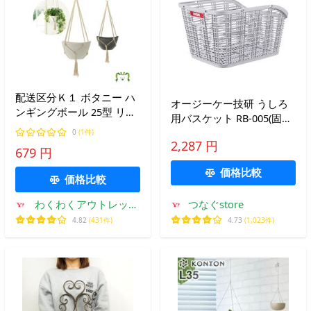
配送区分Ｋ１ ボタニー ハ
オージーケー技研 うしろ
ンギングボール 25型 リッ
用バスケット RB-005(固定
チェル 園芸 ガーデン ガー
式うしろ用バスケット )ラ
0
(1件)
デニング 植木 鉢 おしゃれ
2,287 円
イト グレー 自転車用
679 円
室内 観葉植物 軽量 割れに
くい 扱いやすいコンテナ
価格比較
価格比較
わくわくアウトレット
つなぐstore
ショップ
4.82
(431件)
4.73
(1,023件)