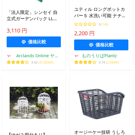
ユティル ロングポットカ
「法人限定」シンセイ 自
バーＳ 水洗い可能 ナチュ
立式ガーデンバック LL
ラル 水はけ おしゃれ シン
360L 「メーカー直送・代
0
(1件)
プル インテリア クレエ 爆
3,110 円
引不可・置配不可」
2,200 円
買
価格比較
価格比較
Arclands Online ヤフ
ものうりばPlantz
ー店
4.42
(31,025件)
4.74
(2,564件)
オージーケー技研 うしろ
【ゆがみ部分あり】