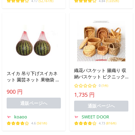
4.17
(52,161件)
4.84
(1,035件)
織花バスケット 籐織り 収
スイカ 吊り下げスイカネ
納バスケット ピクニック
ット 園芸ネット 果物袋 カ
用 籐バスケット 装飾 パー
ボチャ メロン 丈夫 通気
0
(1件)
ティー 春夏 旅行写真 小物
900 円
栽培用 (35cm（厚め、ロー
1,735 円
入れ 撮影用
プ付き） 40PCS 100PCS
通販ページへ
200pcs)
通販ページへ
koaoo
SWEET DOOR
4.6
(561件)
4.73
(816件)