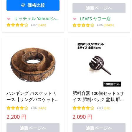
ッチェル 公式
アン ワイヤー
価格比較
通販ページへ
リッチェル Yahoo!ショ
LEAFS ヤフー店
ッピング店
4.82
(34件)
4.86
(684件)
ハンギング バスケット リ
肥料容器 100個セット Sサ
ース【リングバスケット
イズ 肥料パック 盆栽 肥料
34ｃｍ】壁掛け 壁かけ プ
入れ フタ付き 害虫防止 肥
4.86
(14件)
4.83
(6件)
ランター 寄せ植え ハロウ
料ケース ガーデニング 園
2,200 円
2,090 円
ィン クリスマス お正月 ア
芸
イアン ワイヤー
通販ページへ
通販ページへ