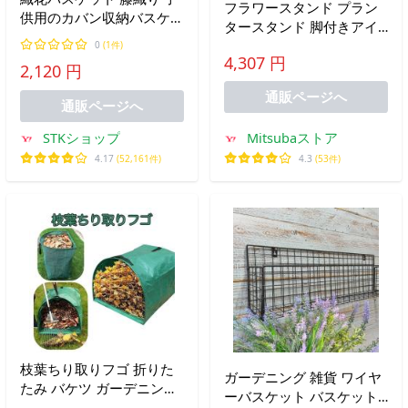
フラワースタンド プラン
供用のカバン収納バスケッ
タースタンド 脚付きアイ
ト かご 籐 エアバスケット
アン シェルフ プランター
0
(1件)
ピクニック 籐バスケット
4,307 円
ラック フラワーラック サ
2,120 円
屋内屋外 装飾 パーティー
イドテーブル 飾り棚 花台
夏 旅行 写真 小物入れ
通販ページへ
ミニテーブル アルコール
通販ページへ
スタンド
STKショップ
Mitsubaストア
4.17
(52,161件)
4.3
(53件)
枝葉ちり取りフゴ 折りた
ガーデニング 雑貨 ワイヤ
たみ バケツ ガーデニング
ーバスケット バスケット
用具 無地 集草バッグ 収穫