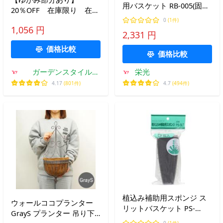
用バスケット RB-005(固定
20％OFF 在庫限り 在庫
式うしろ用バスケット )グ
処分 バードケージ S
0
(1件)
レー 自転車用
1,056 円
ホワイト 六角 ガーデニ
2,331 円
ング 雑貨 鳥かご おし
価格比較
ゃれ 幅12*奥行11*高さ
価格比較
19cm
ガーデンスタイル
栄光
Yahoo!店
4.17
(801件)
4.7
(494件)
植込み補助用スポンジ ス
ウォールココプランター
リットバスケット PS-
GrayS プランター 吊り下
SLT(SLT-25用) 伊藤商事