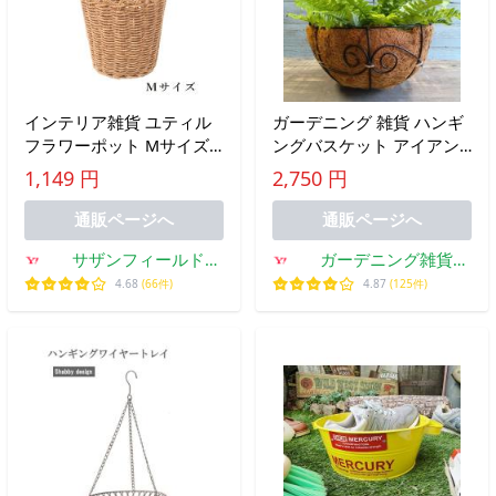
インテリア雑貨 ユティル
ガーデニング 雑貨 ハンギ
フラワーポット Mサイズ
ングバスケット アイアン
ベージュ ナチュラル カゴ
吊り下げ 壁掛け アイアン
1,149 円
2,750 円
バスケット
アンティーク ハンギング
サークルバスケット MT-
通販ページへ
通販ページへ
3641-80
サザンフィールド
ガーデニング雑貨
gardeningshop
TOOLBOX
4.68
(66件)
4.87
(125件)