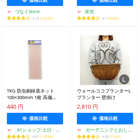
つなぐstore
栄光
4.73
(1,023件)
4.7
(494件)
TKG 防虫銅鉢底ネット
ウォールココプランターL
100×300mm 1枚 高儀
プランター 壁掛け
2028818 (63-7081-55)
440 円
2,810 円
価格比較
価格比較
A1ショップ 土日・祝
ガーデニングとおしゃ
日・夏季・年末年始休
れ雑貨のピッチ
4.67
(1,369件)
4.83
(119件)