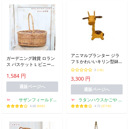
アニマルプランター ジラ
ガーデニング雑貨 ロラン
フ S かわいいキリン型鉢
ス バスケット L ビニール
動物
付き 木製 寄せ植え 玄関
0
(1件)
1,584 円
庭 おしゃれ
3,300 円
通販ページへ
通販ページへ
サザンフィールド
ラタンハウスかごや ヤ
gardeningshop
フー店
4.68
(66件)
4.72
(371件)