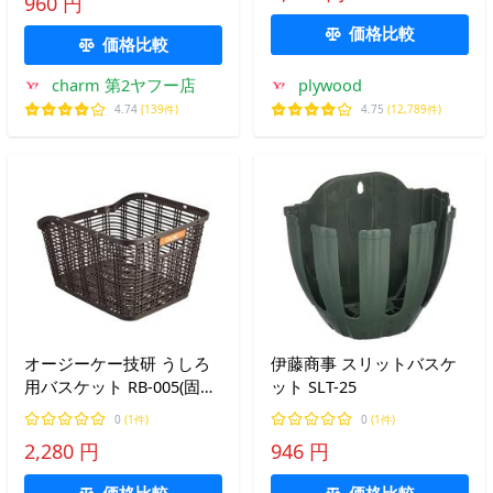
960 円
ング [M27] 吊り下げ 長さ
価格比較
調整可能 組立式
価格比較
charm 第2ヤフー店
plywood
4.74
(139件)
4.75
(12,789件)
オージーケー技研 うしろ
伊藤商事 スリットバスケ
用バスケット RB-005(固定
ット SLT-25
式うしろ用バスケット )こ
0
(1件)
0
(1件)
げ茶 自転車用
2,280 円
946 円
価格比較
価格比較