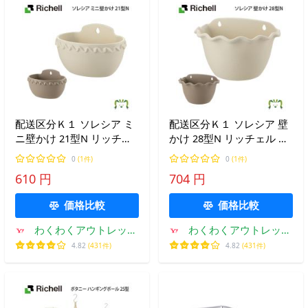
配送区分Ｋ１ ソレシア ミ
配送区分Ｋ１ ソレシア 壁
ニ壁かけ 21型N リッチェ
かけ 28型N リッチェル 園
ル ポット苗が入る 園芸 ガ
芸 ガーデン ガーデニング
0
(1件)
0
(1件)
ーデン ガーデニング 植木
植木鉢 壁掛け鉢 鉢カバー
610 円
704 円
鉢 壁掛け鉢 鉢カバー プラ
プランター おしゃれ 室内
ンター
水抜き穴 止水栓 目皿付
価格比較
価格比較
わくわくアウトレット
わくわくアウトレット
ショップ
ショップ
4.82
(431件)
4.82
(431件)