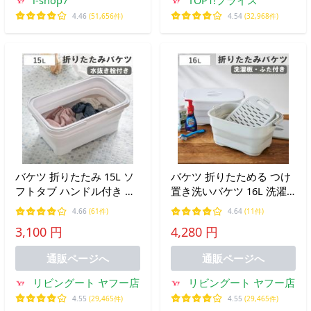
i-shop7
TOP1!プライス
4.46
(51,656件)
4.54
(32,968件)
バケツ 折りたたみ 15L ソ
バケツ 折りたためる つけ
フトタブ ハンドル付き （
置き洗いバケツ 16L 洗濯
折り畳みバケツ 大容量 角
板 蓋つき 角型 （ ISETO 伊
4.66
(61件)
4.64
(11件)
型 持ち手付 ソフト タブ
勢藤 折りたたみバケツ ソ
3,100 円
4,280 円
漬け置き洗い 桶 洗い桶 洗
フトタブ つけ置き洗い ふ
濯かご フットバス ）
た付き シリコン 洗濯板付
通販ページへ
通販ページへ
き ）
リビングート ヤフー店
リビングート ヤフー店
4.55
(29,465件)
4.55
(29,465件)