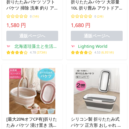
折りたたみバケツ ソフト
折りたたみバケツ 大容量
バケツ 掃除 洗車 釣り ア
10L 折り畳み アウトドア
ウトドア キャンプ コンパ
キャンプ 洗車 ガーデニン
0
(1件)
0
(2件)
クト 収納
グ 掃除 釣り 桶 丈夫 軽量
1,580 円
1,680 円
K1013
通販ページへ
通販ページへ
北海道珪藻土と生活雑
Lighting World
貨のトスレ
4.78
(373件)
4.53
(6,951件)
[最大20%オフCP有]折りた
シリコン製 折りたたみ式
たみ バケツ 浸け置き 洗い
バケツ 正方形 おしゃれ シ