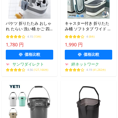
バケツ 折りたたみ おしゃ
キャスター付き 折りたた
れ たらい 洗い桶 かご 四
み桶 ソフトタブ ワイド 洗
角 シリコン 畳める 大型
い桶 沐浴 赤ちゃん 壁掛け
4.15
(13件)
4
(8件)
大容量 10L 軽量 取っ手 掃
お風呂 ペット タライ お風
1,780 円
1,990 円
除 洗濯 キッチン アウトド
呂用桶 大型 柔らか素材 ア
ア ペット 排水口 200-
ウトドア バケツ KYASORI
価格比較
価格比較
CD074
サンワダイレクト
絆ネットワーク
4.56
(127,166件)
4.19
(41,282件)