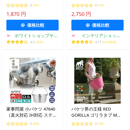
ック 日本製 36×35×H30cm
］ごみ箱 ゴミ箱 蓋 小物入
0
(1件)
0
(1件)
洗車 踏み台 3216
れ フタ バケツ スタッキン
1,870 円
2,750 円
グ ダストボックス スツー
ル 日本製 セルテヴィエ
価格比較
価格比較
ホワイトショップヤフ
インテリアショップ
ー店
roomy
4.6
(70件)
4.77
(10,436件)
家事問屋 小バケツ 47640
バケツ界の王様 RED
（直火対応 IH対応 ステン
GORILLA ゴリラタブ Mサ
レス製 煮沸消毒 つけ置き
イズ 26L バケツ界の王様
0
(2件)
0
(2件)
洗い 布巾洗い 掃除用 燕三
ランドリー 洗濯かご バス