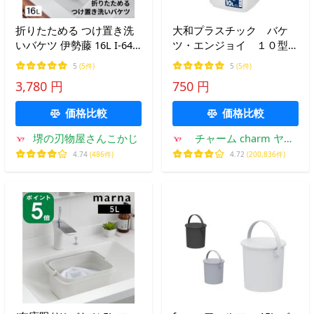
折りたためる つけ置き洗
大和プラスチック バケ
いバケツ 伊勢藤 16L I-647
ツ・エンジョイ １０型
洗濯板 ふた付き 折りたた
クリア 水差し 水替え
5
(5件)
5
(5件)
み 持ち手 たらい 蓋付きバ
3,780 円
750 円
ケツ 落し蓋 つけ置き洗い
桶 角型 コンパクト
価格比較
価格比較
堺の刃物屋さんこかじ
チャーム charm ヤフ
ー店
4.74
(486件)
4.72
(200,836件)