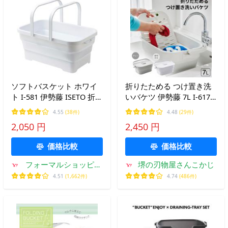
ソフトバスケット ホワイ
折りたためる つけ置き洗
ト I-581 伊勢藤 ISETO 折り
いバケツ 伊勢藤 7L I-617
たたみバスケット バスケ
洗濯板 ふた付き 折りたた
4.55
(38件)
4.48
(29件)
ット 防災
み 持ち手 たらい 蓋付きバ
2,050 円
2,450 円
ケツ 落し蓋 つけ置き洗い
桶 角型 コンパクト
価格比較
価格比較
フォーマルショッピン
堺の刃物屋さんこかじ
グ
4.51
(1,662件)
4.74
(486件)