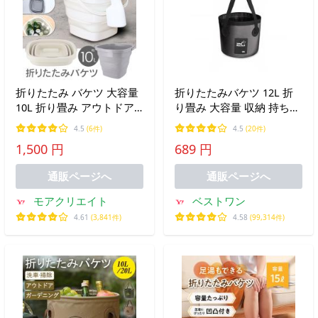
折りたたみ バケツ 大容量
折りたたみバケツ 12L 折
10L 折り畳み アウトドア
り畳み 大容量 収納 持ち運
キャンプ 洗車 ガーデニン
び便利 防水 釣り アウトド
4.5
(6件)
4.5
(20件)
グ 掃除 釣り シリコン 桶
ア キャンプ 花火 洗車 ブ
1,500 円
689 円
丈夫 軽量 送料無料- 80S◇
ラック ((S
10LバケツF
通販ページへ
通販ページへ
モアクリエイト
ベストワン
4.61
(3,841件)
4.58
(99,314件)