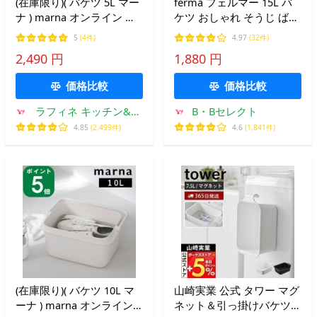
(在庫限り)( バケツ 5L マー
ferma フェルマー 15L バ
ナ ) marna オンライン シ
ケツ おしゃれ そうじ ばけ
ューズ スニーカー 運動靴
つ 蓋付き 洗濯 収納 シン
5
(4件)
4.97
(32件)
浸け置き w-627
プル ボックス 子供 ゴミ
2,490 円
1,880 円
付き
価格比較
価格比較
ラフィネ キッチン&生
B・Bセレクト
活雑貨
4.85
(2,499件)
4.6
(1,841件)
(在庫限り)( バケツ 10L マ
山崎実業 公式 タワー マグ
ーナ ) marna オンライン
ネット＆引っ掛けバケツ