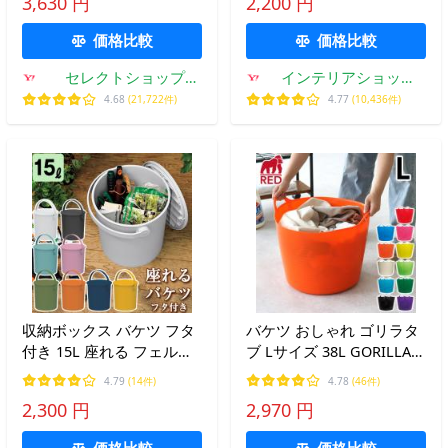
3,630 円
2,200 円
ト おもちゃ箱 おもちゃ入
ちゃ箱 ［ omnioutil オム
れ オムツ入れ 蓋つき 北欧
ニウッティ 8L ふた付き ］
価格比較
価格比較
持ち運び
セレクトショップ
インテリアショップ
AQUA・アクア
roomy
4.68
(21,722件)
4.77
(10,436件)
収納ボックス バケツ フタ
バケツ おしゃれ ゴリラタ
付き 15L 座れる フェルマ
ブ Lサイズ 38L GORILLA
ー ferma 中型 シンプル ご
TUB SERIES タブトラッグ
4.79
(14件)
4.78
(46件)
み箱 JEJアステージ 日本製
ス TUBTRUGS やわらか ゴ
2,300 円
2,970 円
多目的収納(送料無料)
ムバケツ シリコン 園芸 ガ
ーデニング アウトドア キ
価格比較
価格比較