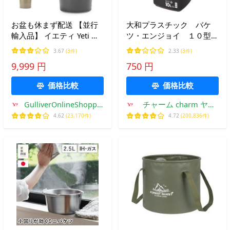
お盆も休まず配送 【並行
大和プラスチック バケ
輸入品】 イエティ Yeti バ
ツ・エンジョイ １０型
ケツ ロードアウト 5ガロ
クリアブラック 水差し
3.67
(3件)
2.33
(3件)
ンバケツ YLOBT LoadOut
水替え
9,999 円
750 円
アウトドア キャンプ 釣り
ガレージ 父の日
価格比較
価格比較
GulliverOnlineShopping
チャーム charm ヤフ
Yahoo!店
ー店
4.62
(23,170件)
4.72
(200,836件)