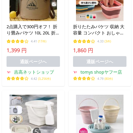
2点購入で300円オフ！ 折
折りたたみバケツ 収納 大
り畳みバケツ 10L 20L 折り
容量 コンパクト おしゃれ
たたみバケツ 折り畳み バ
持ち運び 釣り 洗濯 洗車
4.41
(17件)
4.33
(3件)
ケツ 持ち運び コンパクト
掃除 グッズ 簡単 軽量 洗
1,399 円
1,860 円
大容量 釣り 洗車 キャンプ
い桶 かご たらい シンプル
収納 丈夫 軽量 防火
15L 足湯
通販ページへ
通販ページへ
吉高ネットショップ
tomys shopヤフー店
4.42
(3,256件)
4.79
(80件)