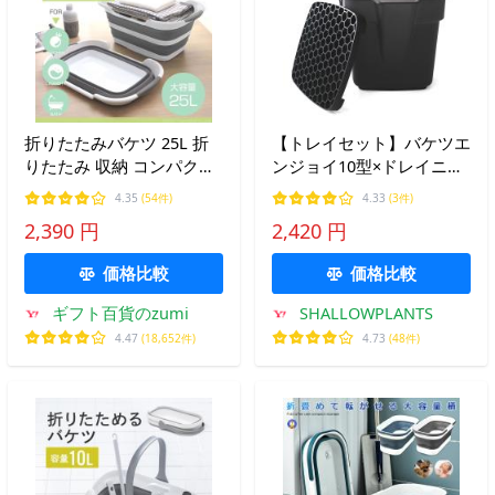
折りたたみバケツ 25L 折
【トレイセット】バケツエ
りたたみ 収納 コンパクト
ンジョイ10型×ドレイニン
大容量 簡単 四角 排水栓
グトレイ【クリアブラッ
4.35
(54件)
4.33
(3件)
ペット キッチン ランドリ
ク】10L 大和プラスチック
2,390 円
2,420 円
ーバスケット 洗濯カゴ 浸
注ぎ口付 目盛付 BUCKET
け置き 浸け洗い 掃除 釣り
四角 持ち手付 半透明 耐熱
価格比較
価格比較
耐冷
ギフト百貨のzumi
SHALLOWPLANTS
4.47
(18,652件)
4.73
(48件)