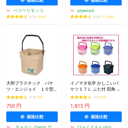
ャンプ
ベリベリモッコ
plywood
4.73
(769件)
4.75
(12,789件)
大和プラスチック バケ
イノマタ化学 かしこいバ
ツ・エンジョイ １０型
ケツ１７Ｌ ふた付 四角 お
サンドブラウン 水差し
しゃれ ばけつ 収納
4.75
(4件)
4.7
(84件)
水替え
750 円
1,815 円
価格比較
価格比較
チャーム charm ヤフ
ひゃくえもんplus