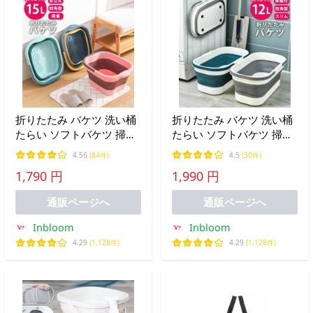
折りたたみ バケツ 洗い桶
折りたたみ バケツ 洗い桶
たらい ソフトバケツ 掃除
たらい ソフトバケツ 掃除
洗車 釣り 足湯 フットバス
洗車 釣り 足湯 コンパクト
4.56
(84件)
4.5
(30件)
コンパクト 収納 新生活
収納 新生活^bm1280^セー
1,790 円
1,990 円
^bm1279^セール sale
ル sale
通販ページへ
通販ページへ
Inbloom
Inbloom
4.29
(1,128件)
4.29
(1,128件)