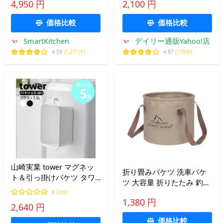
4,950 円
2,100 円
条）
ケット 人気 海外 おしゃれ
GORILLATUB Msize レッド
価格比較
価格比較
ゴリラ
SmartKitchen
デイリー通販Yahoo!店
4.59
(1,271件)
4.87
(170件)
山崎実業 tower マグネッ
折り畳みバケツ 洗車バケ
ト＆引っ掛けバケツ タワ
ツ 大容量 折りたたみ 釣り
ー 7.5L バケツ 浮かす つけ
たためる キャンプ コンパ
0
(2件)
置き 洗い 収納ボックス 洗
1,380 円
クト ブラウン 20L (ブラウ
2,640 円
面所 yamazaki ホワイト
ン 20L, 中)
ブラック 1832 1833
価格比較