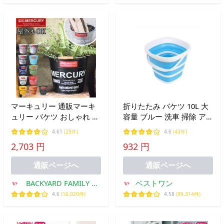
マーキュリー 通販マーキ
折りたたみ バケツ 10L 大
ュリー バケツ おしゃれ ブ
容量 ブルー 洗車 掃除 ア
リキ ガーデニング レギュ
ウトドア ガーデニング ス
4.61
(28件)
4.6
(43件)
ラー シンプル MERCURY
クエア型 防災グッズ コン
2,703 円
932 円
男前 ゴミ箱 ダストボック
パクト 収納 ((S
ス ダストビン アメリカン
通販ページへ
通販ページへ
かっこ
BACKYARD FAMILY マ
ベストワン
マタウン
4.6
(16,020件)
4.58
(99,314件)