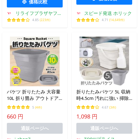
価格比較
リライフプラザヤフー
スピード発送 ホリック
店
4.85
(223件)
4.71
(14,649件)
バケツ 折りたたみ 大容量
折りたたみバケツ 5L 収納
10L 折り畳み アウトドア
時4.5cm 汚れに強い 掃除
キャンプ 洗車 ガーデニン
道具 洗車 折り畳みバケツ
5
(4件)
4.67
(3件)
グ 掃除 釣り シリコン 桶
伸縮 桶 防災グッズ おしゃ
660 円
1,098 円
丈夫 軽量 持ち運び コンパ
れ コンパクト収納 バケツ
クト収納 80S◇ 10Lバケツ
送料無料- 60N◇ 5Lバケツ
通販ページへ
通販ページへ
F