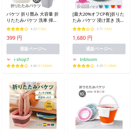
バケツ 折り畳み 大容量 折
[最大20%オフCP有]折りた
りたたみバケツ 洗車 掃除
たみ バケツ 浸け置き 洗い
アウトドア キャンプ 5.0L
桶 たらい ソフトバケツ 掃
4.23
(13件)
3.71
(14件)
丈夫 軽量 小さく収納 大き
除道具 掃除用品 洗濯 洗車
399 円
1,680 円
い コンパクトバケツ 持ち
釣り 足湯 フットバス
運び /60N◇ 5Lバケツ
10L^bm1325^
通販ページへ
通販ページへ
i-shop7
Inbloom
4.46
(51,656件)
4.29
(1,128件)