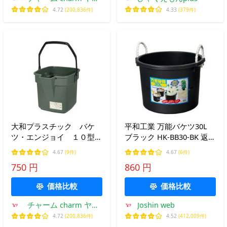
ー店
4.72
(200,836件)
4.33
(379件)
大和プラスチック バケ
平和工業 万能バケツ30L
ツ・エンジョイ １０型
ブラック HK-BB30-BK 返品
モスグリーン 水差し 水
種別A
4.67
(9件)
4.67
(6件)
替え
750 円
860 円
価格比較
価格比較
チャーム charm ヤフ
Joshin web
ー店
4.72
(200,836件)
4.52
(412,009件)