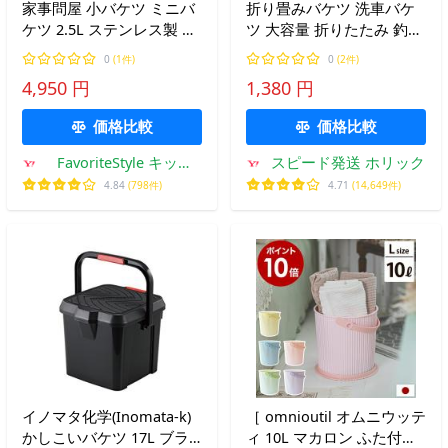
家事問屋 小バケツ ミニバ
折り畳みバケツ 洗車バケ
ケツ 2.5L ステンレス製 軽
ツ 大容量 折りたたみ 釣り
量 IH対応 ガス火対応 掃除
たためる キャンプ コンパ
0
(1件)
0
(2件)
煮沸消毒 つけ置き 収納 ガ
クト グリーン 20L (グリー
4,950 円
1,380 円
ーデニング 日本製 47640
ン 20L, 中)
価格比較
価格比較
FavoriteStyle キッチ
スピード発送 ホリック
ン・雑貨
4.84
(798件)
4.71
(14,649件)
イノマタ化学(Inomata-k)
［ omnioutil オムニウッテ
かしこいバケツ 17L ブラ
ィ 10L マカロン ふた付き