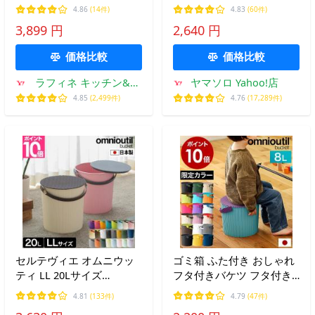
シューズ スニーカー 運動
タワー 7.5L tower 角型 長
4.86
(14件)
4.83
(60件)
靴 浸け置き 洗い W659
方形 四角 たらい 桶 目盛
3,899 円
2,640 円
り付き つけ置き 洗い 1832
1833
価格比較
価格比較
ラフィネ キッチン&生
ヤマソロ Yahoo!店
活雑貨
4.85
(2,499件)
4.76
(17,289件)
セルテヴィエ オムニウッ
ゴミ箱 ふた付き おしゃれ
ティ LL 20Lサイズ
フタ付きバケツ フタ付き
omnioutil バケツ おしゃれ
バケツ おむつペール おむ
4.81
(133件)
4.79
(47件)
スツール ごみ箱 バスケッ
つ オムツ入れ オムツ おも