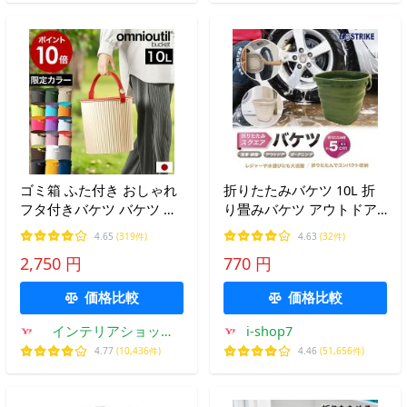
ゴミ箱 ふた付き おしゃれ
折りたたみバケツ 10L 折
フタ付きバケツ バケツ お
り畳みバケツ アウトドア
もちゃ箱 おもちゃ入れ ご
掃除 洗車 バケツ 大容量
4.65
(319件)
4.63
(32件)
み箱 蓋つき ダストボック
折りたたみ コンパクト収
2,750 円
770 円
ス オムツ入れ ［ オムニウ
納 防災 釣り 足湯 足浴 水
ッティ 10L ふた付き ］
汲み 深型 80S◇ 10Lバケツ
価格比較
価格比較
A
インテリアショップ
i-shop7
roomy
4.77
(10,436件)
4.46
(51,656件)