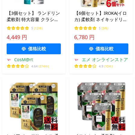
【3個セット】 ランドリン
【6個セット】IROKA(イロ
柔軟剤 特大容量 クラシッ
カ) 柔軟剤 ネイキッドリリ
クフローラル 詰め替え 3
ーの香り 1200ml 2.5倍 フ
5
(12件)
5
(3件)
倍サイズ 1440ml
レアフレグランス 詰替 超
4,449 円
6,780 円
(4582469501695-3)
特大【まとめ買い】【送料
無料】※パッケージ違いあ
価格比較
価格比較
り
CosM@rt
エメ オンラインストア
4.64
(374件)
4.9
(10件)