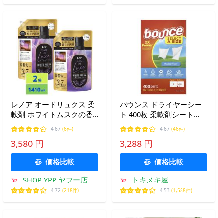
レノア オードリュクス 柔
バウンス ドライヤーシー
軟剤 ホワイトムスクの香
ト 400枚 柔軟剤シート
り 詰め替え 1410mL 2袋セ
78540 乾燥機用 コストコ
4.67
(6件)
4.67
(46件)
ット
しわを防ぐ 静電気を防ぐ
3,580 円
3,288 円
柔軟効果 天日干し 洗濯用
品 Bounce
価格比較
価格比較
SHOP YPP ヤフー店
トキメキ屋
4.72
(218件)
4.53
(1,588件)