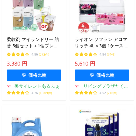
柔軟剤 マイランドリー 詰
ライオン ソフラン アロマ
替 5個セット＋1個プレゼ
リッチ 4L × 3個 1ケース 大
ント マイランドリー ココ
容量 詰め替え 業務用 ジュ
4.86
(372件)
4.84
(74件)
ナッツ ムスク ジャスミン
リエット キャサリン コッ
3,380 円
5,610 円
薔薇 ホワイトコットン 送
ク付き 注ぎ口付き 柔軟剤
料無料
価格比較
価格比較
美サイレントあるふぁ
リビングプラザたく屋
Yahoo!店
4.76
(1,209件)
4.52
(216件)