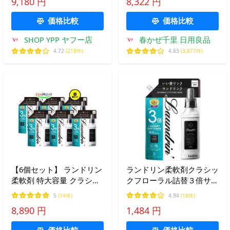
9,180 円
8,322 円
緒に使って効果長続き
価格比較
価格比較
SHOP YPP ヤフー店
春かぜ千里 日用良品
4.72
(218件)
4.63
(3,877件)
【6個セット】 ランドリン
ランドリン柔軟剤クラシッ
柔軟剤 特大容量 クラシッ
クフローラル詰替３倍サイ
クフローラル 詰め替え 3
ズ １４４０ｍＬ(M)
5
(14件)
4.94
(18件)
倍サイズ 1440ml
8,890 円
1,484 円
(4582469501695-6)
価格比較
価格比較