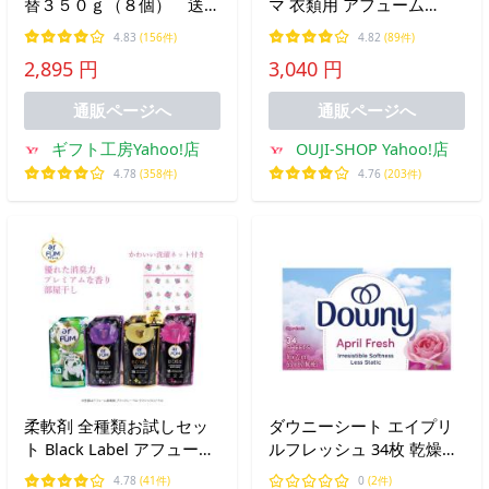
替３５０ｇ（８個） 送料
マ 衣類用 アフューム
無料（一部地域を除く）
arfum マリンブリーズ い
4.83
(156件)
4.82
(89件)
い香り 大容量 ボトル
2,895 円
3,040 円
1830mL(1000g) 1回25g 約
40回分
通販ページへ
通販ページへ
ギフト工房Yahoo!店
OUJI-SHOP Yahoo!店
4.78
(358件)
4.76
(203件)
柔軟剤 全種類お試しセッ
ダウニーシート エイプリ
ト Black Label アフューム
ルフレッシュ 34枚 乾燥機
TOUCH OF Ka arFUM(アフ
用シート 輸入雑貨
4.78
(41件)
0
(2件)