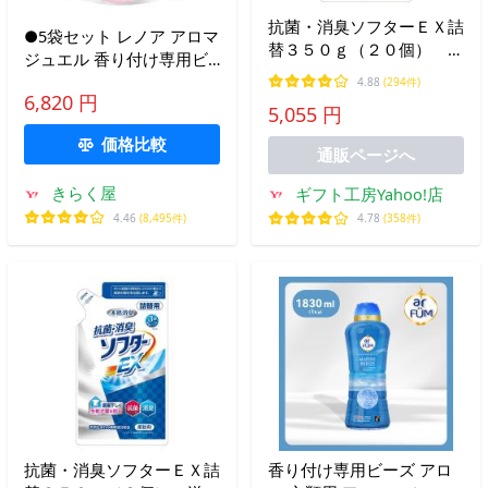
抗菌・消臭ソフターＥＸ詰
●5袋セット レノア アロマ
替３５０ｇ（２０個） 送
ジュエル 香り付け専用ビ
料無料（一部地域を除く）
ーズ アンティークローズ
4.88
(294件)
6,820 円
&amp;フローラル つめか
5,055 円
え 1410mL
価格比較
通販ページへ
きらく屋
ギフト工房Yahoo!店
4.46
(8,495件)
4.78
(358件)
抗菌・消臭ソフターＥＸ詰
香り付け専用ビーズ アロ