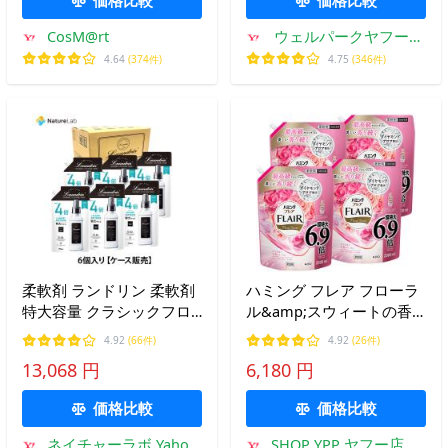
CosM@rt
ウェルパークヤフーシ
ョッピング店
4.64
(374件)
4.75
(346件)
柔軟剤 ランドリン 柔軟剤
ハミング フレア フローラ
特大容量 クラシックフロ
ル&amp;スウィートの香
ーラル 詰め替え 4倍サイ
り つめかえ大容量 2500ml
4.92
(66件)
4.92
(26件)
ズ 1920ml 6個セット | 詰
×4個
13,068 円
6,180 円
替用 つめかえ用 まとめ買
い 液体 無添加 部屋干し
価格比較
価格比較
ネイチャーラボ Yahoo!
SHOP YPP ヤフー店