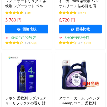
レノア オードリュクス 柔
イロカ iroka 柔軟剤 ハン
軟剤 シダーウッド ベルガ
サムリーフ 詰め替え 香水
モットハーブ 香り 詰め替
上質 透明感 ピュアムスク
5
(3件)
5
(6件)
え 大容量 特大 消臭 長続
高級アンバー 香り 洗濯 洋
3,780 円
6,720 円
き 赤ちゃん ベビー 上品
服 自然体 贅沢 抗菌 防臭
洗濯 洗う キレイ 680mL
ニオイ 汗 大容量 特大 12…
価格比較
価格比較
×3個
SHOPYPP2号店
SHOPYPP2号店
4.79
(52件)
4.79
(52件)
ラボン 柔軟剤 ラグジュア
ダウニー カーム ラベンダ
リーリラックスの香り 詰
ー&amp;バニラ 柔軟剤