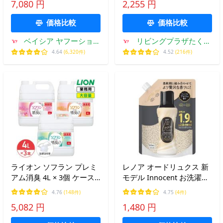
7,080 円
2,255 円
詰替用 柔軟剤 赤ちゃん 敏
き 注ぎ口付き
感肌 無添加 低刺激 ベビー
価格比較
価格比較
服
ベイシア ヤフーショッ
リビングプラザたく屋
プ
Yahoo!店
4.64
(6,320件)
4.52
(216件)
ライオン ソフラン プレミ
レノア オードリュクス 新
アム消臭 4L × 3個 ケース
モデル Innocent お洗濯の
柔軟剤 ソフラン プレミア
香り付けビーズ リリー
4.76
(148件)
4.75
(4件)
ム消臭 大容量 業務用 詰め
&amp;ジャスミンの香り
5,082 円
1,480 円
替え コック付き 注ぎ口付
詰め替え 920ml 柔軟剤と
き
一緒に使って香り長続き