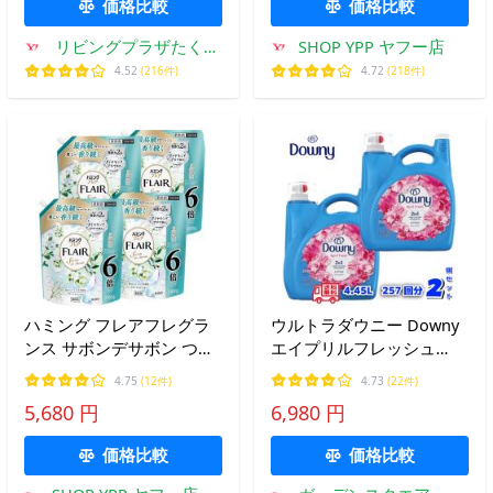
価格比較
価格比較
リビングプラザたく屋
SHOP YPP ヤフー店
Yahoo!店
4.52
(216件)
4.72
(218件)
ハミング フレアフレグラ
ウルトラダウニー Downy
ンス サボンデサボン つめ
エイプリルフレッシュ
かえ大容量2100ｇ×4個
4.45L ｘ2個セット 衣料用
4.75
(12件)
4.73
(22件)
柔軟剤 洗濯 大容量
5,680 円
6,980 円
価格比較
価格比較