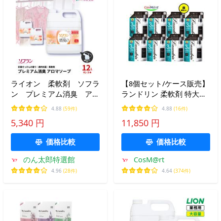
ライオン 柔軟剤 ソフラ
【8個セット/ケース販売】
ン プレミアム消臭 アロ
ランドリン 柔軟剤 特大容
マソープの香り 業務用
量 クラシックフローラル
4.88
(59件)
4.88
(16件)
大容量 4L×3本入
詰め替え 3倍サイズ
5,340 円
11,850 円
1440ml (4582469501695-8)
価格比較
価格比較
のん太郎特選館
CosM@rt
4.96
(28件)
4.64
(374件)