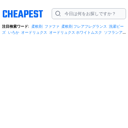
注目検索ワード:
柔軟剤
ファファ
柔軟剤 フレアフレグランス
洗濯ビー
ズ
いろか
オードリュクス
オードリュクス ホワイトムスク
ソフランア
ロマリッチ
ハミング消臭実感 自動投入専用
ファーファ ボーテ
ファーフ
ァミスト
レノア
レノアハピネス リリー
柔軟剤シート
fadric hotel
fafa
fine fragrance
tailor 柔軟剤
アラウ柔軟剤
アロマジュエル
アロマビー
ズ
サフロン
シャイニームーン
ソフラン
ソフランアロマリッチ 詰め替
え
ソフランシート
ダウニー
ダウニー サンライズフレッシュ
ハミング
ハミング消臭実感
ハミング消臭実感 1,960
ハミング消臭実感 大容量
フ
ァブラッシュ
ファーファ
メキシコダウニー
ランドリン モヒート
ラン
ドリー 柔軟剤
リウェア
レノア ハピネス
レノアハピネス
全自動