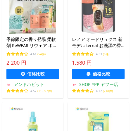
季節限定の香り登場 柔軟
レノア オードリュクス 新
剤 ReWEAR リウェア ボト
モデル ternal お洗濯の香
ル 再生柔軟剤 柔軟剤 おし
り付けビーズ ホワイトム
4.61
(54件)
4.33
(6件)
ゃれ着 詰替え 2点セット
スク&amp;アプリコット
2,200 円
1,580 円
詰め替え 詰替 ふわふわ 消
の香り 詰め替え 920ml 柔
臭 抗菌 洗濯 毛玉 数量
軟剤と一緒に使って香り長
価格比較
価格比較
限定
続き
アンドハビット
SHOP YPP ヤフー店
4.57
(11,697件)
4.72
(218件)