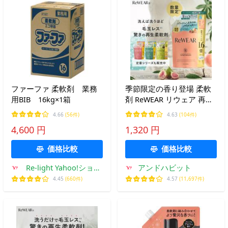
ファーファ 柔軟剤 業務
季節限定の香り登場 柔軟
用BIB 16kg×1箱
剤 ReWEAR リウェア 再生
柔軟剤 詰め替え 800ml フ
4.66
(56件)
4.63
(104件)
レッシュフィグ＆ホワイト
4,600 円
1,320 円
ティー おしゃれ着 消臭 抗
菌 洗濯 毛玉 詰替え用
価格比較
価格比較
Re-light Yahoo!ショッ
アンドハビット
プ
4.45
(660件)
4.57
(11,697件)