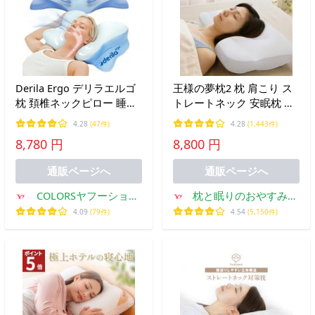
Derila Ergo デリラエルゴ
王様の夢枕2 枕 肩こり ス
枕 頚椎ネックピロー 睡眠
トレートネック 安眠枕 快
用 人間工学的枕 輪郭ネッ
眠枕 横向き対応 ビーズ枕
4.28
(47件)
4.28
(1,443件)
クサポート 低反発枕 背中
洗える 日本製 まくら 敬老
8,780 円
8,800 円
用 横向き寝枕
の日
54×36×12cm
通販ページへ
通販ページへ
COLORSヤフーショッ
枕と眠りのおやすみシ
プ
ョップ!
4.09
(79件)
4.54
(5,150件)