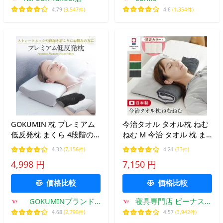
4.79
(3,547件)
4.6
(1,354件)
GOKUMIN 枕 プレミアム
今治タオル タオル枕 ねむ
低反発枕 まくら 4段階の
ねむ M 今治 タオル 枕 ま
高さ調整 低反発 ごくみん
くら ピロー 今治枕 低め
4.32
(7,156件)
4.21
(33件)
枕 いびき防止 安眠 低め
高さ調 整 日本製 洗える
4,998 円
7,150 円
高め 調整 快眠 快眠枕 爆
タオルピロー ギフト ギフ
買
トラッピング対象
価格比較
価格比較
GOKUMINブランド
寝具専門店 ビーナスベ
Yahoo!店
ッド
4.68
(2,790件)
4.57
(3,942件)