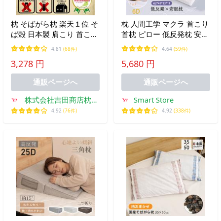
枕 そばがら枕 楽天１位 そ
枕 人間工学 マクラ 首こり
ば殻 日本製 肩こり 首こり
首枕 ピロー 低反発枕 安眠
薬剤不使用 35×50 そば 枕
枕 頭痛 いびき改善 ストレ
4.81
(68件)
4.64
(59件)
まくら そば殻枕 そばがら
ートネック 頸椎サポート
3,278 円
5,680 円
蕎麦殻 固い 固め 硬い 硬
革新デザイン 通気性抜群
め 和柄 綿100％
枕クリスマスプレゼント爆
通販ページへ
通販ページへ
買
株式会社吉田商店枕工
Smart Store
場
4.92
(76件)
4.92
(338件)