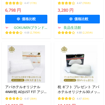
りピロー 横長ピロー 寝返
らかい 快眠枕 良い通気性
4.47
(17件)
4.47
(700件)
りらくらく 横幅ワイド 4
横向き対応 抗菌防臭 プレ
6,798 円
3,280 円
段階 高さ調整 低反発 頭に
ゼント ふわふわ 立体構造
フィット 爆買
大き
価格比較
価格比較
GOKUMINブランド
良品生活館
Yahoo!店
4.68
(2,790件)
4.88
(2,265件)
アパホテルオリジナル
枕 ギフト プレゼント アパ
4WAY枕 ADJUST FIT アジャ
ホテルオリジナル3Dメッ
ストフィット 枕 プレゼン
シュ枕 送料無料 PRIDE FIT
4.47
(38件)
4.47
(83件)
ト ギフト 高め 低め 硬め
プライドフィット まくら