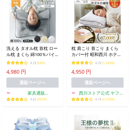
洗える タオル枕 首枕 ロー
枕 肩こり 首こり まくら
ル枕 まくら 綿100％パイ
カバー付 昭和西川 ホテル
ル 洗える ロール式 首こり
モード いびき 洗える 高さ
4.29
(68件)
4.29
(1,285件)
肩こり ストレートネック
調整 ウレタン 抗菌防臭 約
4,980 円
4,950 円
高さ調整 快眠枕 安眠枕 寝
60×40cm アメイジング 快
返り
眠枕 寝返り
通販ページへ
通販ページへ
家具通販
西川ストア公式 ヤフー
KAGUWORLD(カグワ
店
4.62
(567件)
4.74
(2,163件)
ールド)