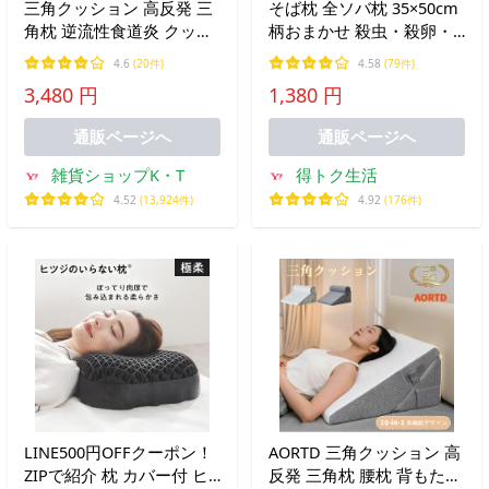
三角クッション 高反発 三
そば枕 全ソバ枕 35×50cm
角枕 逆流性食道炎 クッシ
柄おまかせ 殺虫・殺卵・
ョン 背もたれ ベッド 介護
除湿済み 日本製 D's
4.6
(20件)
4.58
(79件)
寝返り 洗濯 体位変換 25D
collection
3,480 円
1,380 円
傾斜枕 折りたたみ 足枕 床
ずれ防止 テレビ枕 まくら
通販ページへ
通販ページへ
雑貨ショップK・T
得トク生活
4.52
(13,924件)
4.92
(176件)
LINE500円OFFクーポン！
AORTD 三角クッション 高
ZIPで紹介 枕 カバー付 ヒ
反発 三角枕 腰枕 背もたれ