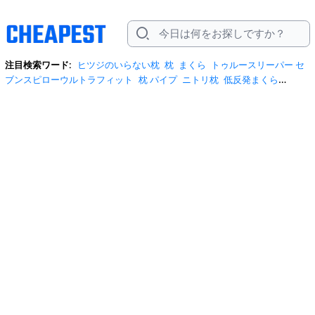
注目検索ワード:
ヒツジのいらない枕
枕
まくら
トゥルースリーパー セ
ブンスピローウルトラフィット
枕 パイプ
ニトリ枕
低反発まくら
tempur 枕
tempur 枕 sサイズ
クーポン
ヒツジのいらない枕プレミア
ム
フィベールピロー
今治まくら
快眠タイムズ
いぐさ枕
いびき防止枕
うつ伏せ
うつ伏せ クッション
けいついまくら
そばまくら
なだらか
枕
シルク 枕カバー
トゥルースリーパー セブンスピローウルトラフィッ
トセミダブル
トュルースリーパ
ナチュラルフィット枕カバー
ニトリ ま
くら
ミニクッション
ミニクッション 筒
メモリーフォーム枕
人気 枕
今
治 睡眠用タオル
安眠枕 高さ
枕 2個
枕 おすすめ
枕 そばがら
枕 ナチュ
ラルフィット
枕 備長炭
枕 洗える
枕 炭
枕 高反発