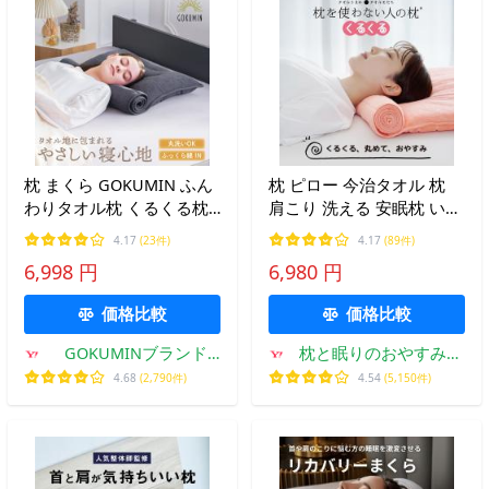
枕 まくら GOKUMIN ふん
枕 ピロー 今治タオル 枕
わりタオル枕 くるくる枕
肩こり 洗える 安眠枕 いび
くるっとフィットタオルピ
き 低め 低い枕 タオル枕
4.17
(23件)
4.17
(89件)
ロー 頸椎ポール付き 丸洗
枕を使わない人の枕 くる
6,998 円
6,980 円
い 高さ調整 ロール枕 爆買
くる 敬老の日
価格比較
価格比較
GOKUMINブランド
枕と眠りのおやすみシ
Yahoo!店
ョップ!
4.68
(2,790件)
4.54
(5,150件)