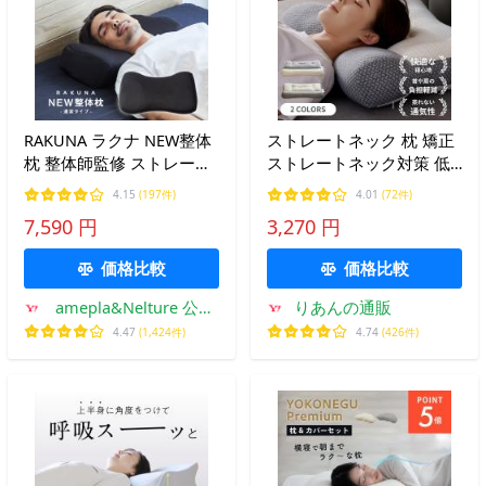
RAKUNA ラクナ NEW整体
ストレートネック 枕 矯正
枕 整体師監修 ストレート
ストレートネック対策 低
ネック 肩こり 高さ調整 コ
反発 肩こり 頸椎ケア枕 横
4.15
(197件)
4.01
(72件)
ンパクト 枕 まくら
向き 低反発枕 ギフト まく
7,590 円
3,270 円
ら マクラ 安眠枕 首こり
爆買 お中元
価格比較
価格比較
amepla&Nelture 公式
りあんの通販
ストア
4.47
(1,424件)
4.74
(426件)