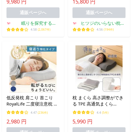
9,980 円
15,800 円
GORILLA SLEEP OLO.
低反発 高反発 安眠枕 肩
首 ストレートネック
通販ページへ
通販ページへ
眠りを探究する
ヒツジのいらない枕公
BlueBlood公式ショッ
式睡眠研究所
4.58
(2,067件)
4.56
(194件)
プ
低反発枕 肩こり 首こり
枕 まくら 高さ調整ができ
RoyalLife 二度寝注意枕 フ
る TPE 高通気まくら
ラット まくら 安眠枕 女性
(P2414) 【玄関先迄納
4.47
(236件)
4.4
(5件)
ストレートネック 横向き
品】 ニトリ 仰向け 横向き
2,980 円
5,990 円
寝 快眠枕 頭痛 無呼吸 横
うつ伏せ いびき 高さ調整
寝
通気性 洗える 体圧分散