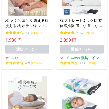
枕 まくら 肩こり 洗える枕
枕 ストレートネック枕 整
洗える 枕 ホテル枕 マクラ
体師推奨 肩こり 首こり 低
ストレートネック 低め 枕
反発 高さ調整枕 丸洗い 安
4.24
(1,562件)
4.21
(953件)
高め 快眠枕 洗える 安眠
眠枕 頸椎サポート いびき
1,980 円
2,999 円
横向き いびき防止 おすす
対策 頚椎安定型 消臭 竹炭
め プレゼント 43 63 AIFY
ギフト
通販ページへ
通販ページへ
AIFY
fuwawa 寝具・インテ
リア専門店
4.72
(2,714件)
4.63
(1,603件)