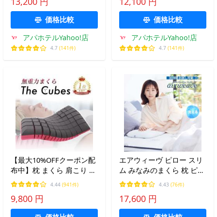
13,200 円
12,100 円
ソフト 柔らかい 羽毛 フェ
高め 低め 硬め 柔らかい
ザー ダウン パイプ 爆買
横向き 通気性 首サポート
価格比較
価格比較
送料無料
爆買
アパホテルYahoo!店
アパホテルYahoo!店
4.7
(141件)
4.7
(141件)
【最大10%OFFクーポン配
エアウィーヴ ピロー スリ
布中】枕 まくら 肩こり 無
ム みなみのまくら 枕 ピロ
重力枕 いびき防止 ザ キュ
ー 高反発枕 洗える 調整可
4.44
(941件)
4.43
(76件)
ーブス The Cubes ストレ
能 通気性抜群 低め 薄い
9,800 円
17,600 円
ートネック 首 肩 安眠枕
枕 田中みな実
低反発 高反発
価格比較
価格比較