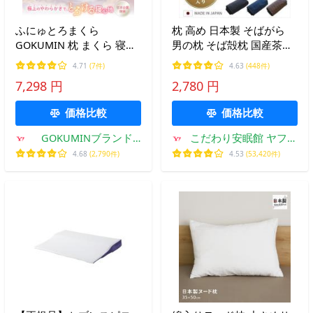
ふにゅとろまくら
枕 高め 日本製 そばがら
GOKUMIN 枕 まくら 寝落
男の枕 そば殻枕 国産茶葉
ち 柔らかい 高さ調整 綿枕
入り 高さ調節 二段階高さ
4.71
(7件)
4.63
(448件)
高め 低め 横向き寝 仰向け
肩こり 首こり 枕カバー付
7,298 円
2,780 円
うつ伏せ 安眠枕 快眠 ふわ
き 無料ラッピング
ふわ 爆買
価格比較
価格比較
GOKUMINブランド
こだわり安眠館 ヤフー
Yahoo!店
ショッピング店
4.68
(2,790件)
4.53
(53,420件)