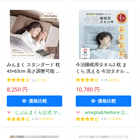
みんまく スタンダード 枕
今治睡眠用タオル2 枕 ま
43×63cm 高さ調整可能 仰
くら 洗える 今治タオル 高
向け・横向き対応 首・肩
さ調節 低め 綿100％ 日本
4.2
(51件)
4.18
(483件)
を支える やや硬め 洗える
製 国産 ネックピロー 夏
8,250 円
10,780 円
快眠サポート
汗 グレー ラベンダー
価格比較
価格比較
じぶんまくら公式 ヤフ
amepla&Nelture 公式
ー店
ストア
4.58
(3,478件)
4.47
(1,424件)