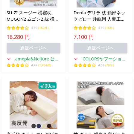
SU-ZI スージー 横寝枕
Derila デリラ 枕 頸部ネッ
MUGON2 ムゴン2 枕 横向
クピロー 睡眠用 人間工学
き枕 いびき対策 仰向け対
に基づいたネックサポート
4.19
(162件)
4.19
(16件)
応 高さ調整パッド付き 寝
枕 背中 腹部 横に寝る人の
16,280 円
7,100 円
返りしやすい
ための輪郭形状記憶フォー
ム枕 肩の緩和に
通販ページへ
通販ページへ
50×30×10cm
amepla&Nelture 公式
COLORSヤフーショッ
ストア
プ
4.47
(1,424件)
4.09
(79件)