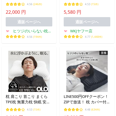
ツジのいらない枕 高め 大
クッション 枕 クッション
4.56
(246件)
4.53
(15件)
きめ 極柔 まくら 肩こり
高反発 高さ調節可能 10-
22,000 円
5,580 円
洗える 横向き枕 横向き 整
in-1 傾斜枕 ヘッドレスト
体枕 いびき防止枕 横向き
レッグレスト 読書 リラッ
通販ページへ
通販ページへ
寝
クス
ヒツジのいらない枕公
WKJヤフー店
式睡眠研究所
4.56
(194件)
4.77
(1,448件)
枕 肩こり 首こり まくら
LINE500円OFFクーポン！
TPE枕 無重力枕 快眠 安眠
ZIPで放送！ 枕 カバー付
横向き 仰向け 洗える 通気
ヒツジのいらない枕 至極
4.53
(15件)
4.48
(634件)
性 高さ調整 超立体構造
まくら 肩こり いびき防止