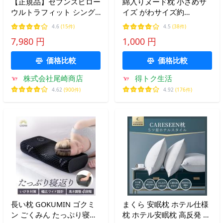
【正規品】セブンスピロー
綿入りヌード枕 小さめサ
ウルトラフィット シング
イズ がわサイズ約
ル ショップジャパン 低反
35×50cm ヌードまくら ポ
4.6
(15件)
4.5
(38件)
発 枕 カバー付き 洗えるプ
リエステル枕 無地ライク
7,980 円
1,000 円
ラス
日本製 D's collection
価格比較
価格比較
株式会社尾崎商店
得トク生活
4.62
(900件)
4.92
(176件)
長い枕 GOKUMIN ゴクミ
まくら 安眠枕 ホテル仕様
ン ごくみん たっぷり寝返
枕 ホテル安眠枕 高反発 柔