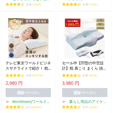
式睡眠研究所
4.56
(194件)
4.76
(713件)
テレビ東京ワールドビジネ
セール中【凹型の中空設
スサテライトで紹介！ 枕
計】枕 肩こり まくら 頭痛
まくら 低反発枕 肩こり 首
肩 首 痛み 解消 安眠 ピロ
4.35
(8,757件)
4.35
(422件)
こり ストレートネック 安
ー 低反発枕 いびき防止 枕
2,980 円
3,980 円
眠枕 快眠枕 低い 低め 横
快眠枕 低反発 ストレート
向き対応 いびき防止 洗え
ネック 枕 プレゼント
通販ページへ
通販ページへ
る
WorldGem(ワールドジ
暮らし用品のアイケイ
ェム)
スター
4.7
(8,469件)
4.77
(352件)