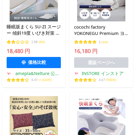
睡眠坂まくら SU-ZI スージ
cocochi factory
ー 傾斜19度 いびき対策 呼
YOKONEGU Premium ヨ
吸しやすい 体圧分散 頭 首
コネグ プレミアム 横向
2.88
(8件)
5
(4件)
肩 背中サポート 大きめ 枕
き・仰向け専用枕＆枕カバ
18,480 円
16,180 円
専用コットンカバー付き
ー1枚
価格比較
通販ページへ
INSTORE インストア
amepla&Nelture 公式
ストア
4.67
(906件)
4.47
(1,424件)