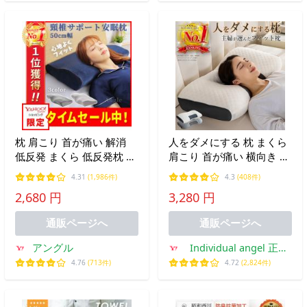
枕 肩こり 首が痛い 解消
人をダメにする 枕 まくら
低反発 まくら 低反発枕 横
肩こり 首が痛い 横向き 人
向き 低め 安眠枕 ストレー
気 おすすめ 枕 クリスマス
4.31
(1,986件)
4.3
(408件)
トネック 洗える枕カバー
ギフト 安眠枕 送料無料 い
2,680 円
3,280 円
びき ストレートネック 快
眠 頸椎 ラッピング
通販ページへ
通販ページへ
アングル
Individual angel 正規
取扱店
4.76
(713件)
4.72
(2,824件)