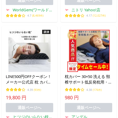
通販ページへ
通販ページへ
TPE
WorldGem(ワールドジ
ニトリ Yahoo!店
ェム)
4.7
(8,469件)
4.17
(12,027件)
LINE500円OFFクーポン！
枕カバー 30×50 洗える 頸
メーカー公式店 枕 カバー
椎サポート低反発枕用・ジ
付 ヒツジのいらない枕 調
ェル枕用専用カバー（枕本
4.39
(93件)
4.38
(176件)
律 まくら 肩こり 洗える
体は付属していません）
19,800 円
980 円
低反発 高反発 低め 高さ調
節 首こり 安眠枕 通気性
通販ページへ
通販ページへ
ヒツジのいらない枕公
アングル