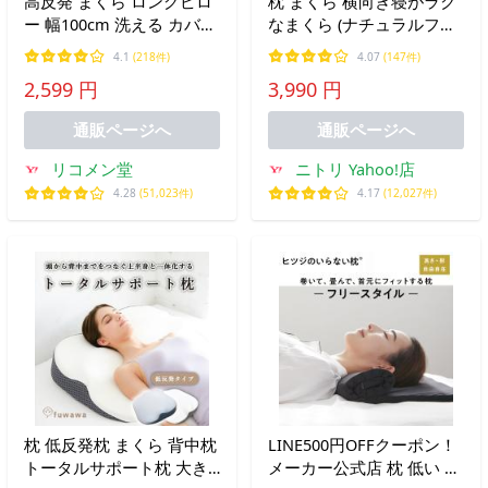
高反発 まくら ロングピロ
枕 まくら 横向き寝がラク
ー 幅100cm 洗える カバー
なまくら (ナチュラルフィ
ウレタン 190N 寝返り パ
ット) 【玄関先迄納品】 ニ
4.1
(218件)
4.07
(147件)
イル生地 ロング枕 枕 安眠
トリ 仰向け 横向き いびき
2,599 円
3,990 円
睡眠 硬め
高さ調整 抗菌 防臭 カバー
洗濯OK
通販ページへ
通販ページへ
リコメン堂
ニトリ Yahoo!店
4.28
(51,023件)
4.17
(12,027件)
枕 低反発枕 まくら 背中枕
LINE500円OFFクーポン！
トータルサポート枕 大き
メーカー公式店 枕 低い 低