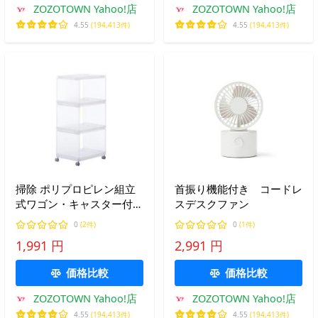
ZOZOTOWN Yahoo!店
ZOZOTOWN Yahoo!店
4.55
(194,413件)
4.55
(194,413件)
掃除 ポリプロピレン組立
首振り機能付き コードレ
式ワゴン・キャスター付・
スデスクファン
３段 幅２９×奥行４１．
0
(2件)
0
(1件)
５×高さ８３ｃｍ
1,991 円
2,991 円
価格比較
価格比較
ZOZOTOWN Yahoo!店
ZOZOTOWN Yahoo!店
4.55
(194,413件)
4.55
(194,413件)