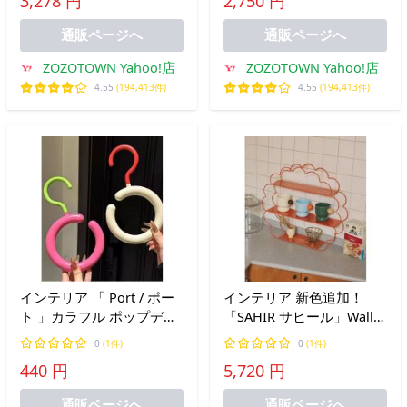
3,278 円
2,750 円
通販ページへ
通販ページへ
ZOZOTOWN Yahoo!店
ZOZOTOWN Yahoo!店
4.55
(194,413件)
4.55
(194,413件)
インテリア 「 Port / ポー
インテリア 新色追加！
ト 」カラフル ポップデザ
「SAHIR サヒール」Wall
イン サークルフック #
shelf flower
0
(1件)
0
(1件)
440 円
5,720 円
通販ページへ
通販ページへ