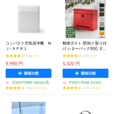
コンパクト空気清浄機 Ｍ
郵便ポスト 壁掛け 取り付
Ｊ−ＡＰＲ１
け レターパック対応 ダイ
ヤル式 落下防止バー 小型
4.43
(7件)
4.37
(19件)
プッシュ錠 ロック付き 宅
9,990 円
5,320 円
配 おしゃれ パイクスピー
ク
価格比較
価格比較
ZOZOTOWN Yahoo!店
PYKES PEAK Direct
4.55
(194,413件)
4.67
(3,812件)