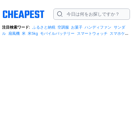
注目検索ワード:
ふるさと納税
空調服
お菓子
ハンディファン
サンダ
ル
扇風機
米
米5kg
モバイルバッテリー
スマートウォッチ
スマホケー
ス
水
クーラーボックス
炭酸水
日傘
スポットクーラー
プロテイン
ト
イレットペーパー
ビール
tシャツ
米10kg
スーツケース
エアコン
自
転車
サーキュレーター
冷蔵庫
水 2リットル
イヤホン bluetooth
usbメ
モリ
ショルダーバッグ
掃除機
カラコン
サンダル レディース
スクイー
ズ
スニーカー
テレビ
お米 5kg
ポータブル電源
シャンプー