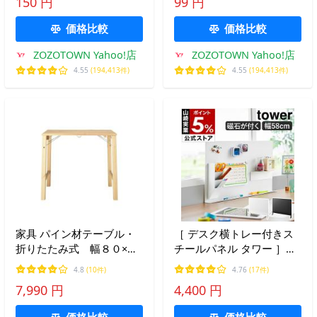
150 円
99 円
価格比較
価格比較
ZOZOTOWN Yahoo!店
ZOZOTOWN Yahoo!店
4.55
(194,413件)
4.55
(194,413件)
家具 パイン材テーブル・
［ デスク横トレー付きス
折りたたみ式 幅８０×奥
チールパネル タワー ］山
行５０×高さ７０ｃｍ．
崎実業 tower パネル 壁面
4.8
(10件)
4.76
(17件)
収納 パーテーション おし
7,990 円
4,400 円
ゃれ yamazaki 公式 ブラ
ック ホワイト 10066
価格比較
価格比較