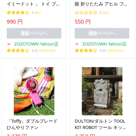
イミードット 」 トイ ブロ
能 折りたたみ アヒル フッ
ック ティッシュケース /
ク / デスクサイドフック
4
(8件)
0
(2件)
ティッシュBOX
990 円
550 円
通販ページへ
通販ページへ
ZOZOTOWN Yahoo!店
ZOZOTOWN Yahoo!店
4.55
(194,413件)
4.55
(194,413件)
「Toffy」ダブルブレード
DULTON/ダルトン TOOL
ひんやりファン
KIT ROBOT ツール キット
ロボット