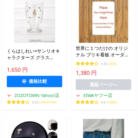
世界に１つだけの オリジ
くらはしれい×サンリオキ
ナル ブリキ看板 オーダー
ャラクターズ グラス
メイド 写真入り 家族/
210ml
4.92
(26件)
友達/ペット/カップル/自分
1,650 円
1,380 円
の作品 思い出 メタルサ
イン ブリキ看板
価格比較
通販ページへ
20cm*30cm
ZOZOTOWN Yahoo!店
EIWAヤフー店
4.55
(194,413件)
4.6
(108件)