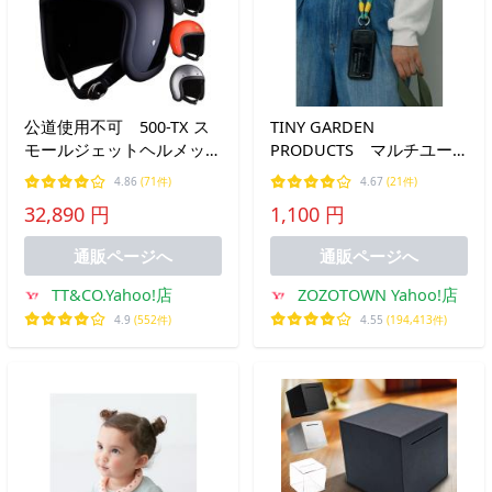
公道使用不可 500-TX ス
TINY GARDEN
モールジェットヘルメット
PRODUCTS マルチユー
スタンダード
スキーホルダー
4.86
(71件)
4.67
(21件)
XS,S/M,L/XL,XXL
32,890 円
1,100 円
TT&amp;CO.
通販ページへ
通販ページへ
TT&CO.Yahoo!店
ZOZOTOWN Yahoo!店
4.9
(552件)
4.55
(194,413件)