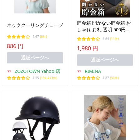
貯金箱 開かない貯金箱 お
ネッククーリングチューブ
しゃれ お札 透明 500円玉
折らない 正方形 北欧 ブラ
4.67
(6件)
4.64
(11件)
ック 黒 シルバー クリア
886 円
1,980 円
ステンレス アクリル
RIMINA
通販ページへ
通販ページへ
ZOZOTOWN Yahoo!店
RIMINA
4.55
(194,413件)
4.87
(30件)