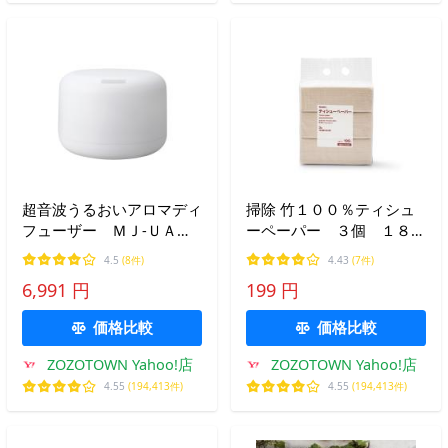
超音波うるおいアロマディ
掃除 竹１００％ティシュ
フューザー ＭＪ‐ＵＡＤ
ーペーパー ３個 １８０
１
組（３６０枚）
4.5
(8件)
4.43
(7件)
6,991 円
199 円
価格比較
価格比較
ZOZOTOWN Yahoo!店
ZOZOTOWN Yahoo!店
4.55
(194,413件)
4.55
(194,413件)