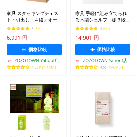
家具 スタッキングチェス
家具 手軽に組み立てられ
ト・引出し・４段／オーク
る木製シェルフ 棚３段
材突板 幅３７×奥行２８
オーク材突板 約幅８８×
5
(7件)
5
(4件)
×高さ３７ｃｍ
奥行２８．２×高さ７２ｃ
6,991 円
14,901 円
ｍ
価格比較
価格比較
ZOZOTOWN Yahoo!店
ZOZOTOWN Yahoo!店
4.55
(194,413件)
4.55
(194,413件)