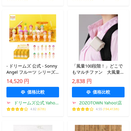
- ドリームズ 公式 - Sonny
「風量100段階！」どこで
Angel フルーツ シリーズ
もマルチファン 大風量/
アソートボックス(12個入)
クリップで取付可能
14,520 円
2,838 円
- 送料無料 - Sonny Angel
Fruit Series
価格比較
価格比較
AssortmentBox
ドリームズ公式 Yahoo!
ZOZOTOWN Yahoo!店
店
4.82
(67件)
4.55
(194,413件)