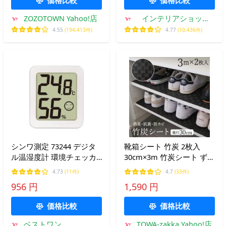
10067
ZOZOTOWN Yahoo!店
インテリアショップ
roomy
4.55
(194,413件)
4.77
(10,436件)
シンワ測定 73244 デジタ
靴箱シート 竹炭 2枚入
ル温湿度計 環境チェッカ
30cm×3m 竹炭シート ずれ
ー ミニ ホワイト Shinwa
にくい 靴箱 下駄箱 食器棚
4.73
(11件)
4.7
(33件)
Sokutei
冷蔵庫 引き出し シート 消
956 円
1,590 円
臭 抗菌 防カビ フリーカッ
ト 黒 ブラック TZ 送料無
価格比較
価格比較
料
ベストワン
TOWA-zakka Yahoo!店