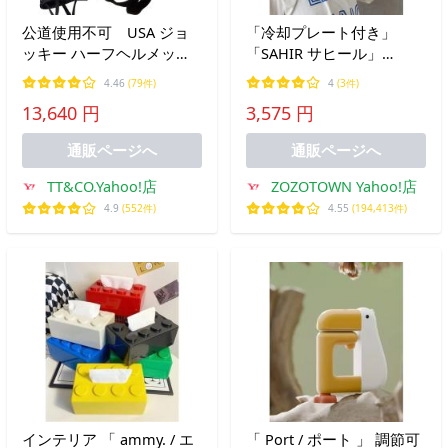
公道使用不可 USA ジョ
「冷却プレート付き」
ッキー ハーフヘルメッ
「SAHIR サヒール」
ト S M/L XL/XXL
Kurukuru peltier neck
4.46
(79件)
4
(3件)
TT&amp;CO.
fan くるくるネックファ
13,640 円
3,575 円
ン
通販ページへ
通販ページへ
TT&CO.Yahoo!店
ZOZOTOWN Yahoo!店
4.9
(552件)
4.55
(194,413件)
インテリア 「 ammy. / エ
「 Port / ポート 」 調節可