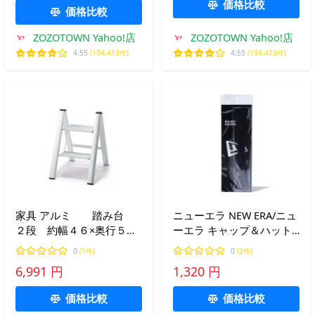
価格比較
価格比較
ZOZOTOWN Yahoo!店
ZOZOTOWN Yahoo!店
4.55
(194,413件)
4.55
(194,413件)
家具 アルミ 踏み台
ニューエラ NEW ERA/ニュ
２段 約幅４６×奥行５５
ーエラ キャップ＆ハット
×高さ６４ｃｍ
ライナー ロング(抗菌・消
0
(1件)
0
(2件)
臭)ブラック 14521878
6,991 円
1,320 円
価格比較
価格比較