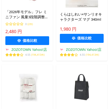
「2026年モデル」フレ ミ
くらはしれい×サンリオキ
ニファン 風量3段階調整
ャラクターズ マグ 340ml
軽量 コンパクト USB充電
0
(2件)
Type-C 対応
1,980 円
2,480 円
価格比較
価格比較
ZOZOTOWN Yahoo!店
ZOZOTOWN Yahoo!店
4.55
(194,413件)
4.55
(194,413件)