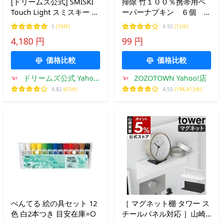
[ドリームズ公式] SMISKI
掃除 竹１００％携帯用ペ
Touch Light スミスキー タ
ーパーナプキン ６個 １
ッチライト タソガレスキ
０組（３０枚）
5
(16件)
4.92
(12件)
ー
4,180 円
99 円
価格比較
価格比較
ドリームズ公式 Yahoo!
ZOZOTOWN Yahoo!店
店
4.82
(67件)
4.55
(194,413件)
ぺんてる 絵の具セット 12
［ マグネット棚 タワー ス
色 白2本つき 目安在庫=○
チールパネル対応 ］山崎