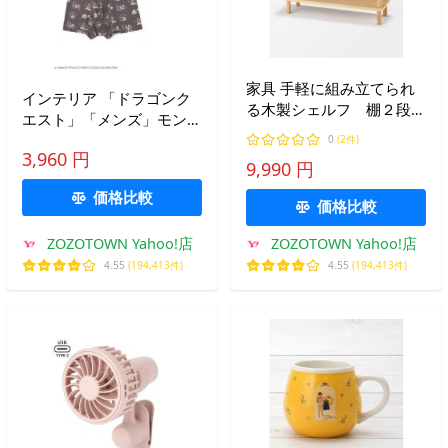
家具 手軽に組み立てられ
インテリア 「ドラゴンク
る木製シェルフ 棚２段
エスト」「メンズ」モンス
オーク材突板 約幅８８×
ター総柄ボクサーパンツ
0
(2件)
奥行２８．２×高さ４３．
3,960 円
BOX付き
9,990 円
１ｃｍ
価格比較
価格比較
ZOZOTOWN Yahoo!店
ZOZOTOWN Yahoo!店
4.55
(194,413件)
4.55
(194,413件)