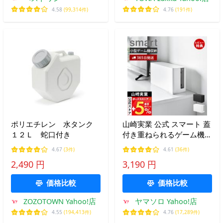
4.58
(99,314件)
4.76
(191件)
ポリエチレン 水タンク
山崎実業 公式 スマート 蓋
１２Ｌ 蛇口付き
付き重ねられるゲーム機器
収納ケース smart 収納ボ
4.67
(3件)
4.61
(36件)
ックス 仕切り Nintendo
2,490 円
3,190 円
switch2 スイッチ2 10312
10313
価格比較
価格比較
ZOZOTOWN Yahoo!店
ヤマソロ Yahoo!店
4.55
(194,413件)
4.76
(17,289件)