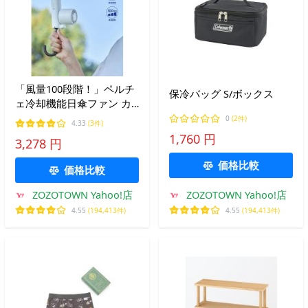
「風量100段階！」ペルチ
保冷バッグ S/ボックス
ェ冷却機能日傘ファン カ
ラビナ付
0
(2件)
4.33
(3件)
1,760 円
3,278 円
価格比較
価格比較
ZOZOTOWN Yahoo!店
ZOZOTOWN Yahoo!店
4.55
(194,413件)
4.55
(194,413件)