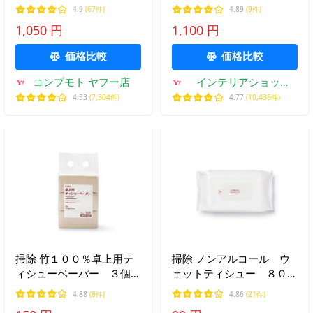
実業 tower 棚 L字 ラック
4.9
(67件)
4.89
(9件)
磁石 壁面収納 ディスプレ
1,050 円
1,100 円
イ yamazaki 公式 ブラッ
ク ホワイト 10094 10095
価格比較
価格比較
コンプモト ヤフー店
インテリアショップ
roomy
4.53
(7,304件)
4.77
(10,436件)
掃除 竹１００％卓上用テ
掃除 ノンアルコール ウ
ィシューペーパー ３個
ェットティシュー ８０枚
１５０組（３００枚）
入
4.88
(8件)
4.86
(21件)