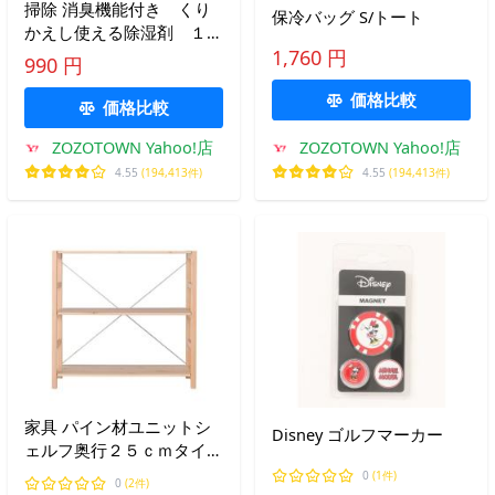
掃除 消臭機能付き くり
保冷バッグ S/トート
かえし使える除湿剤 １０
個入り
1,760 円
990 円
価格比較
価格比較
ZOZOTOWN Yahoo!店
ZOZOTOWN Yahoo!店
4.55
(194,413件)
4.55
(194,413件)
家具 パイン材ユニットシ
Disney ゴルフマーカー
ェルフ奥行２５ｃｍタイ
プ・８６ｃｍ幅・小 幅８
0
(1件)
0
(2件)