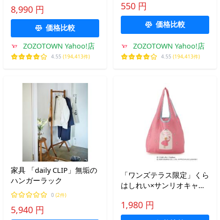
６×奥行２６×高さ８３ｃ
550 円
8,990 円
ｍ
価格比較
価格比較
ZOZOTOWN Yahoo!店
ZOZOTOWN Yahoo!店
4.55
(194,413件)
4.55
(194,413件)
家具 「daily CLIP」無垢の
「ワンズテラス限定」くら
ハンガーラック
はしれい×サンリオキャラ
クターズ エコバッグ
0
(2件)
1,980 円
5,940 円