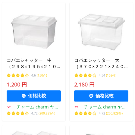
コバエシャッター 中
コバエシャッター 大
（２９８×１９５×２１０
（３７０×２２１×２４０
ｍｍ） プラケース 虫か
ｍｍ） プラケース 虫か
4.6
(150件)
4.54
(102件)
ご 飼育容器 昆虫 カブ
ご 飼育容器 昆虫 カブ
1,200 円
2,180 円
トムシ クワガタ
トムシ クワガタ
価格比較
価格比較
チャーム charm ヤフ
チャーム charm ヤフ
ー店
ー店
4.72
(200,829件)
4.72
(200,829件)