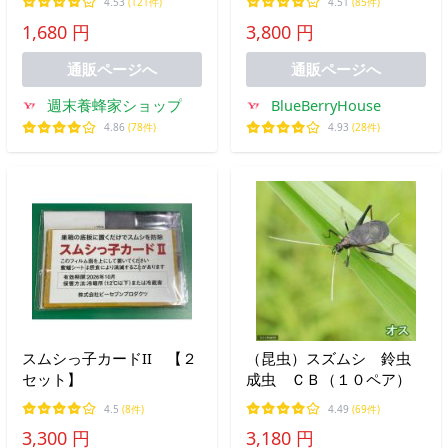
4.53
(121件)
4.51
(85件)
待ち箱ルアー
1,680 円
3,800 円
通販ページへ
通販ページへ
週末養蜂家ショップ
BlueBerryHouse
4.86
(78件)
4.93
(28件)
スムシっ子カードII 【２
（昆虫）スズムシ 鈴虫
セット】
成虫 ＣＢ（１０ペア）
4.5
(8件)
4.49
(69件)
3,300 円
3,180 円