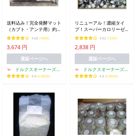
送料込み！完全発酵マット
リニューアル！濃縮タイ
（カブト・アンテ用）約１
プ！スーパーカロリーゼリ
０Ｌ袋×５袋セット
ー バナナホワイト １６
4.68
(188件)
4.62
(132件)
ｇ バラ５００個入りケー
3,674 円
2,838 円
ス
通販ページへ
通販ページへ
ドルクスオーナーズシ
ドルクスオーナーズシ
ョップ
ョップ
4.8
(5,960件)
4.8
(5,960件)