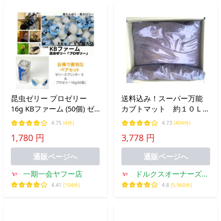
昆虫ゼリー プロゼリー
送料込み！スーパー万能
16g KBファーム (50個) ゼ
カブトマット 約１０Ｌ袋
リースプリッターII (1個)
×５袋セット（代引き・同
4.75
(4件)
4.73
(404件)
ペアセット / クワガタゼリ
梱不可）
1,780 円
3,778 円
ー カブトムシ ゼリー エサ
餌 ゼリーカッター
通販ページへ
通販ページへ
一期一会ヤフー店
ドルクスオーナーズシ
ョップ
4.41
(104件)
4.8
(5,960件)