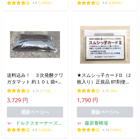
ョップ
ョップ
4.8
(5,960件)
4.8
(5,960件)
送料込み！ ３次発酵クワ
★スムシっ子カードII （2
ガタマット 約１０Ｌ袋×５
枚入り）正規品 BT剤使用
袋セット
スムシ防除 安全 無害
4.75
(117件)
4.75
(4件)
3,729 円
1,790 円
通販ページへ
通販ページへ
ドルクスオーナーズシ
藤原養蜂場
ョップ
4.8
(5,960件)
4.74
(144件)