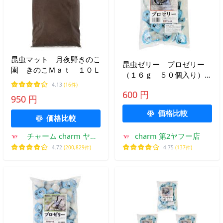
昆虫マット 月夜野きのこ
昆虫ゼリー プロゼリー
園 きのこＭａｔ １０Ｌ
（１６ｇ ５０個入り）カ
ブトムシ・クワガタ用 高
4.13
(16件)
600 円
タンパク！硬め仕上げ！ブ
950 円
リードに最適！ お一人様
価格比較
７点限り
価格比較
チャーム charm ヤフ
charm 第2ヤフー店
ー店
4.72
(200,829件)
4.75
(137件)