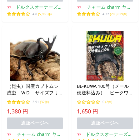
ドルクスオーナーズシ
チャーム charm ヤフ
ョップ
ー店
4.8
(5,960件)
4.72
(200,829件)
（昆虫）国産カブトムシ
BE-KUWA 100号（メール
成虫 ＷＤ サイズフリー
便送料込み） ビークワ１
（１ペア）
００号 ★ポイント7倍
3.91
(32件)
0
(2件)
★
1,380 円
1,650 円
通販ページへ
通販ページへ
チャーム charm ヤフ
ドルクスオーナーズシ