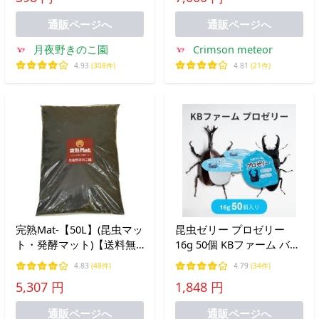
通販ページへ
通販ページへ
月夜野きのこ園
Crimson meteor
4.93
(308件)
4.81
(21件)
完熟Mat-【50L】(昆虫マッ
昆虫ゼリー プロゼリー
ト・発酵マット)【送料無
16g 50個 KBファーム バナ
料】
ナ風味 高タンパク質 カブ
4.83
(48件)
4.79
(34件)
トムシ クワガタ
5,307 円
1,848 円
通販ページへ
通販ページへ