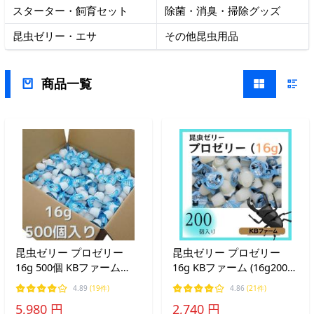
スターター・飼育セット
除菌・消臭・掃除グッズ
昆虫ゼリー・エサ
その他昆虫用品
商品一覧
昆虫ゼリー プロゼリー
昆虫ゼリー プロゼリー
16g 500個 KBファーム
16g KBファーム (16g200
(16g500個) クワガタゼリ
個) クワガタゼリー カブト
4.89
(19件)
4.86
(21件)
ー カブトムシ ゼリー エサ
ムシ ゼリー エサ 餌
5,980 円
2,740 円
餌