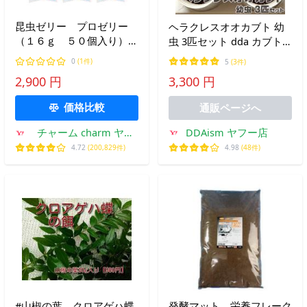
昆虫ゼリー プロゼリー
ヘラクレスオオカブト 幼
（１６ｇ ５０個入り）×
虫 3匹セット dda カブト
５ カブトムシ・クワガタ
ムシ 人気 生体
0
(1件)
5
(3件)
用 高タンパク！硬め仕上
2,900 円
3,300 円
げ！ブリードに最適！ お
一人様１点限り
価格比較
通販ページへ
DDAism ヤフー店
チャーム charm ヤフ
ー店
4.98
(48件)
4.72
(200,829件)
#山椒の葉 クロアゲハ蝶
発酵マット 栄養フレーク