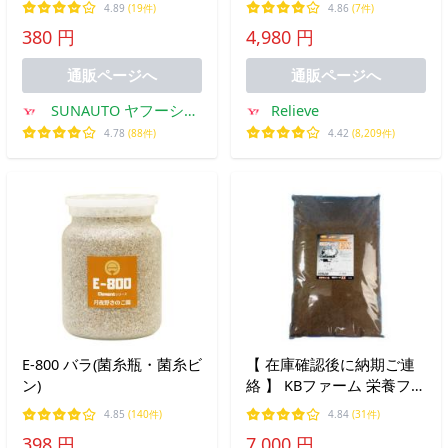
4.89
(19件)
4.86
(7件)
ンブルビー巣箱 巣箱キッ
380 円
4,980 円
ト 西洋ミツバチ ミツバチ
の巣箱 はちみつ ハチミツ
通販ページへ
通販ページへ
蜂蜜
SUNAUTO ヤフーショ
Relieve
ップ
4.78
(88件)
4.42
(8,209件)
E-800 バラ(菌糸瓶・菌糸ビ
【 在庫確認後に納期ご連
ン)
絡 】 KBファーム 栄養フレ
ークＥＸ 50L 1袋 （箱入
4.85
(140件)
4.84
(31件)
り） メーカー直送
398 円
7,000 円