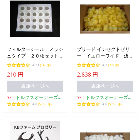
フィルターシール メッシ
ブリード インセクトゼリ
ュタイプ ２０枚セット
ー イエローワイド 浅型
（直径４０ミリ）
ワイドゼリー 500個入りケ
4.73
(145件)
4.7
(227件)
ース
210 円
2,838 円
通販ページへ
通販ページへ
ドルクスオーナーズシ
ドルクスオーナーズシ
ョップ
ョップ
4.8
(5,960件)
4.8
(5,960件)