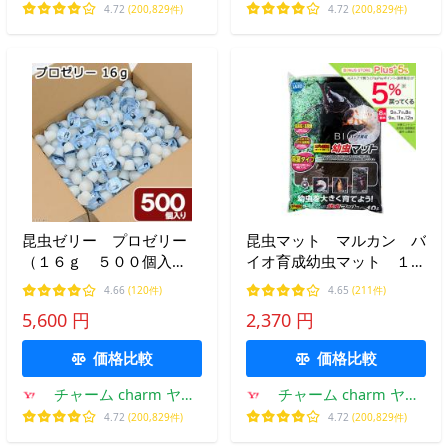
ー店
ー店
4.72
(200,829件)
4.72
(200,829件)
昆虫ゼリー プロゼリー
昆虫マット マルカン バ
（１６ｇ ５００個入
イオ育成幼虫マット １０
り） カブトムシ・クワガ
Ｌ×５袋 カブトムシ 幼
4.66
(120件)
4.65
(211件)
タ用 高タンパク！硬め仕
虫 エサ お一人様１点限
5,600 円
2,370 円
上げ！ブリードに最適！
り
価格比較
価格比較
チャーム charm ヤフ
チャーム charm ヤフ
ー店
ー店
4.72
(200,829件)
4.72
(200,829件)