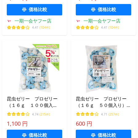
価格比較
価格比較
一期一会ヤフー店
一期一会ヤフー店
4.41
(104件)
4.41
(104件)
昆虫ゼリー プロゼリー
昆虫ゼリー プロゼリー
（１６ｇ １００個入
（１６ｇ ５０個入り）カ
り） カブトムシ・クワガ
ブトムシ・クワガタ用 高
4.74
(215件)
4.71
(257件)
タ用 高タンパク！硬め仕
タンパク！硬め仕上げ！ブ
1,100 円
600 円
上げ！ブリードに最適！
リードに最適！ お一人様
７点限り
価格比較
価格比較