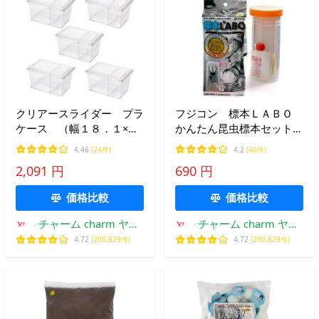
クリアースライダー プラ
フジコン 標本ＬＡＢＯ
ケース （幅１８．１×奥
かんたん昆虫標本セット
行き１２．４×高さ１０．
（１〜２匹用） 昆虫 標
4.46
(24件)
4.2
(40件)
０ｃｍ）×５
本用品 標本セット
2,091 円
690 円
価格比較
価格比較
チャーム charm ヤフ
チャーム charm ヤフ
ー店
ー店
4.72
(200,829件)
4.72
(200,829件)