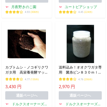
月夜野きのこ園
ユートピアショップ
4.93
(308件)
4.45
(224件)
カブトムシ・ノコギリクワ
送料込み！オオクワガタ専
ガタ用 高栄養発酵マッ
用 菌糸ビン８３０ｍｌ×
ト 約５０Ｌ箱（業務用パ
５本セット（菌糸入りクリ
4.77
(130件)
4.76
(206件)
ック、送料込み））☆カブ
アボトル クヌギ
3,430 円
2,970 円
トムシの産卵・幼虫飼育幼
100％） ヒラタやノコギ
虫の餌 昆虫マット ☆幼
リの幼虫飼育にも！
通販ページへ
通販ページへ
虫のエサ
ドルクスオーナーズシ
ドルクスオーナーズシ