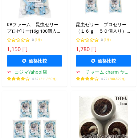
KBファーム 昆虫ゼリー
昆虫ゼリー プロゼリー
プロゼリー(16g 100個入
（１６ｇ ５０個入り）×
り) 3721
３ カブトムシ・クワガタ
0
(1件)
0
(1件)
用 高タンパク！硬め仕上
1,150 円
1,780 円
げ！ブリードに最適！ お
一人様２点限り
価格比較
価格比較
コジマYahoo!店
チャーム charm ヤフ
ー店
4.62
(211,980件)
4.72
(200,829件)