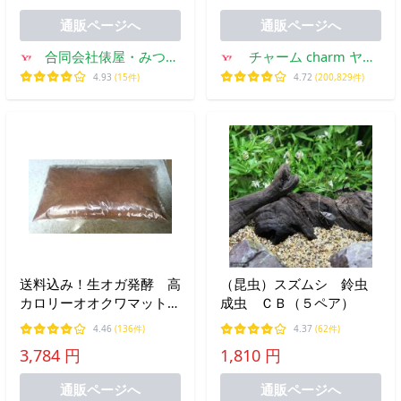
通販ページへ
通販ページへ
合同会社俵屋・みつば
チャーム charm ヤフ
ちの獣医さん
ー店
4.93
(15件)
4.72
(200,829件)
送料込み！生オガ発酵 高
（昆虫）スズムシ 鈴虫
カロリーオオクワマット
成虫 ＣＢ（５ペア）
約１０Ｌ袋×５袋セット
4.46
(136件)
4.37
(62件)
3,784 円
1,810 円
通販ページへ
通販ページへ