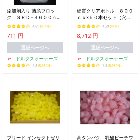
添加剤入り 菌糸ブロッ
硬質クリアボトル ８００
ク ＳＲＤ−３６００ｃｃ
ｃｃ×５０本セット（穴あ
（クヌギ１００％・初菌）
け加工済、フィルター付
4.61
(474件)
4.59
(44件)
き）
711 円
8,712 円
通販ページへ
通販ページへ
ドルクスオーナーズシ
ドルクスオーナーズシ
ョップ
ョップ
4.8
(5,960件)
4.8
(5,960件)
ブリード インセクトゼリ
高タンパク 乳酸ピーチワ