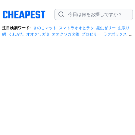
注目検索ワード:
きのこマット
スマトラオオヒラタ
昆虫ゼリー
虫取り
網
くわがた
オオクワガタ
オオクワガタ雄
プロゼリー
ラクボックス
む
しとり網
アルキデスヒラタクワガタ
オオクワガタ 幼虫
オオクワガタ 菌
糸
カブトマット
クワガタ産卵マット
サキシマヒラタ
ニジイロクワガタ
マット
ヘラクレスオオカブト
ヘラクレスオオカブト成虫メス
昆虫ゼリ
ー ワイド
月夜野きのこ園 マット
標本箱
産卵一番
菌糸ビン
虫かご
虫
取り網 プロ仕様
蜂蜜絞り器
転倒防止材