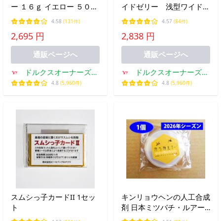
ー １６ｇ イエロー ５００
イドゼリー 浅型ワイドゼ
個入りケース
リー ピーチワイド 500
4.58
(131件)
4.57
(84件)
個入りケース
2,695 円
2,838 円
通販ページへ
通販ページへ
ドルクスオーナーズシ
ドルクスオーナーズシ
ョップ
ョップ
4.8
(5,960件)
4.8
(5,960件)
スムシっ子カードII 1セッ
キンリョウヘンの人工合成
ト
剤 日本ミツバチ・ルアー
京都ニホンミツバチ研究所