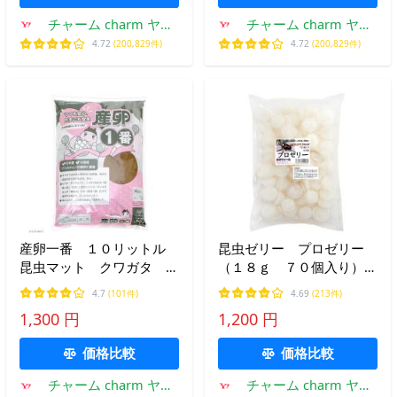
チャーム charm ヤフ
チャーム charm ヤフ
ー店
ー店
4.72
(200,829件)
4.72
(200,829件)
産卵一番 １０リットル
昆虫ゼリー プロゼリー
昆虫マット クワガタ 産
（１８ｇ ７０個入り）カ
卵用 産卵１番
ブトムシ・クワガタ用 高
4.7
(101件)
4.69
(213件)
タンパク！硬め仕上げ！ブ
1,300 円
1,200 円
リードに最適！ お一人様
１５点限り
価格比較
価格比較
チャーム charm ヤフ
チャーム charm ヤフ