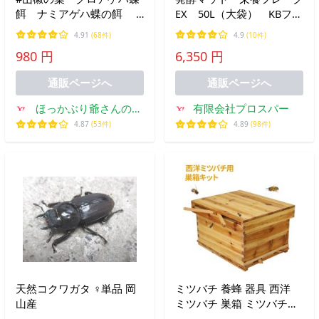
餌 ナミアゲハ蝶の餌
EX 50L（大袋） KBファ
アゲハチョウ蝶エサ
ーム製
4.91
(68件)
4.9
(10件)
蝶々の餌
980 円
6,350 円
通販ページへ
通販ページへ
ほっかぶり爺さんのお
有限会社プロスパー
店
4.87
(53件)
4.89
(98件)
天然コクワガタ ♀単品 岡
ミツバチ 養蜂 器具 西洋
山産
ミツバチ 巣箱 ミツバチ箱
飼育 セット 器具 道具 バ