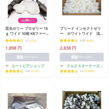
昆虫ゼリー プロゼリー 18
ブリード インセクトゼリ
ｇ ワイド 50個 KBファー
ー ホワイトワイド 浅型
ム カブトムシ クワガタ
ワイドゼリー 500個入り
4.7
(27件)
4.68
(368件)
ケース
1,898 円
2,838 円
通販ページへ
通販ページへ
ユートピアショップ
ドルクスオーナーズシ
ョップ
4.45
(224件)
4.8
(5,960件)