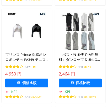
プリンス Prince 冷感ボレ
「ポスト投函便で送料無
ロポンチョ PA349 テニス
料」ダンロップ DUNLOP
アクセサリー 冷感ポンチ
テニスアクセサリー レデ
4.69
(13件)
4.63
(38件)
ョ 2026SS
ィース ナノフロント テニ
4,950 円
2,464 円
スグローブ 両手セット 手
のひら穴なしタイプ TGG-
価格比較
価格比較
0115W
KPI
KPI
4.48
(36,430件)
4.48
(36,430件)