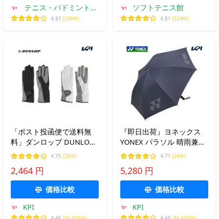
テニス・バドミントン
ソフトテニス館
専門店TIPSPORTS
4.87
(239件)
4.81
(224件)
「ポスト投函便で送料無
『即日出荷』ヨネックス
料」ダンロップ DUNLOP
YONEX パラソル 晴雨兼用
レディース ナノフロント
傘 日傘 雨傘 UV対策 1級遮
4.75
(28件)
4.71
(24件)
テニスグローブ 両手セッ
光 テニスアクセサリー ゴ
2,464 円
5,280 円
ト 手のひら穴なし ネイル
ルフ スポーツ レジャー
スルータイプ TGG-0117W
GP-S561
価格比較
価格比較
KPI
KPI
4.48
(36,430件)
4.48
(36,430件)