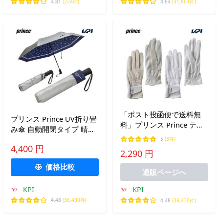
Yahoo!店
4.81
(224件)
4.64
(31,804件)
「ポスト投函便で送料無
プリンス Prince UV折り畳
料」プリンス Prince テニ
み傘 自動開閉タイプ 晴雨
ス手袋・グローブ レディ
兼用 遮熱生地仕様 パラソ
5
(3件)
ース サラカラロンググロ
4,400 円
ル テニスアクセサリー ラ
2,290 円
ーブ 手の平 穴なし
ケット柄 PA350
PG986-2025
価格比較
通販ページへ
KPI
KPI
4.48
(36,430件)
4.48
(36,430件)