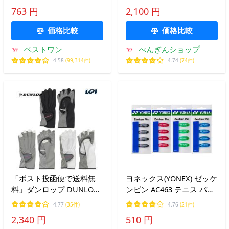
トン YONEX
ルボセイン 衝撃吸収 体圧
763 円
2,100 円
分散 インソール 爆買
価格比較
価格比較
ベストワン
ぺんぎんショップ
4.58
(99,314件)
4.74
(74件)
「ポスト投函便で送料無
ヨネックス(YONEX) ゼッケ
料」ダンロップ DUNLOP
ンピン AC463 テニス バド
テニスアクセサリー レデ
ミントン【国内正規品】
4.77
(35件)
4.76
(21件)
ィース ナノフロント テニ
[M便 1/10]
2,340 円
510 円
スグローブ 両手セット 手