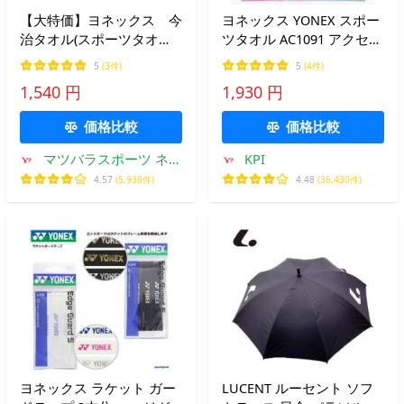
【大特価】ヨネックス 今
ヨネックス YONEX スポー
治タオル(スポーツタオ
ツタオル AC1091 アクセサ
ル) AC1081 テニスフェ
リー テニス バドミントン
5
(3件)
5
(4件)
イスタオル 特価
1,540 円
1,930 円
価格比較
価格比較
マツバラスポーツ ネッ
KPI
トQ
4.57
(5,938件)
4.48
(36,430件)
ヨネックス ラケット ガー
LUCENT ルーセント ソフ