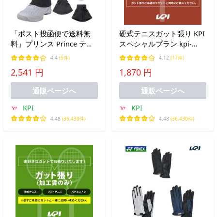
「ポスト投函便で送料無
硬式テニスガット張り KPI
料」プリンス Prince テニ
スペシャルプラン kpi-
スアクセサリー スナガー
special-t-gut ガット張り
4.4
(5件)
4.12
(17件)
ド PO653 ユニセックス シ
工賃＋ガット
2,541 円
1,870 円
ューズ砂侵入防止 砂ガー
ド
通販ページへ
通販ページへ
KPI
KPI
4.48
(36,430件)
4.48
(36,430件)