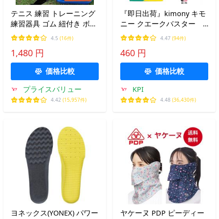
テニス 練習 トレーニング
『即日出荷』kimony キモ
練習器具 ゴム 紐付き ボー
ニー クエークバスター
ル3つ付き テニストレーナ
振動止め KVI205
4.5
(16件)
4.47
(94件)
ー 硬式 ジュニア 初心者
1,480 円
460 円
価格比較
価格比較
プライスバリュー
KPI
4.42
(15,957件)
4.48
(36,430件)
ヨネックス(YONEX) パワー
ヤケーヌ PDP ピーディー