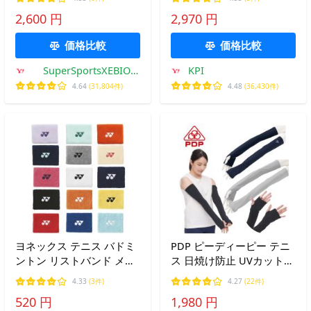
クセサリー テニスアクセ
2,600 円
2,970 円
サリー ブラック×シルバー
TAC-808-BKSV
価格比較
価格比較
SuperSportsXEBIO
KPI
Yahoo!店
4.64
(31,804件)
4.48
(36,430件)
ヨネックス テニス バドミ
PDP ピーディーピー テニ
ントン リストバンド メン
ス 日焼け防止 UVカット
ズ レディース 1P AC492
アームカバー ロング レデ
4.33
(3件)
4.27
(22件)
YONEX
ィース 両手セット 手の甲
520 円
1,980 円
PTA-H01 爆買