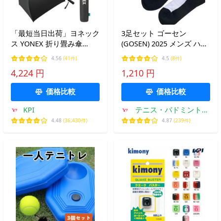
「最短当日出荷」ヨネック
3足セット ゴーセン
ス YONEX 折り畳み傘
(GOSEN) 2025 メンズ ハー
AC431 テニスアクセサリ
フソックス 25-28cm 3P
4.56
(41件)
4.5
(8件)
ー 傘・日傘・パラソル
F25MH3P 硬式テニス ソフ
4,224 円
1,210 円
トテニス バドミントン [M
便 1/1]
価格比較
価格比較
KPI
テニス・バドミントン
専門店TIPSPORTS
4.48
(36,430件)
4.87
(239件)