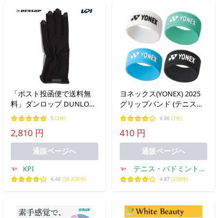
「ポスト投函便で送料無
ヨネックス(YONEX) 2025
料」ダンロップ DUNLOP
グリップバンド (テニス・
テニス手袋・グローブ レ
ソフトテニス用) AC174
5
(3件)
4.86
(7件)
ディース テニスグローブ
【国内正規品】 [M便 1/20]
2,810 円
410 円
ネイルスルー 両手セット
ベルトなしタイプ
通販ページへ
通販ページへ
TGG0518W TGG-0518W
KPI
テニス・バドミントン
専門店TIPSPORTS
4.48
(36,430件)
4.87
(239件)