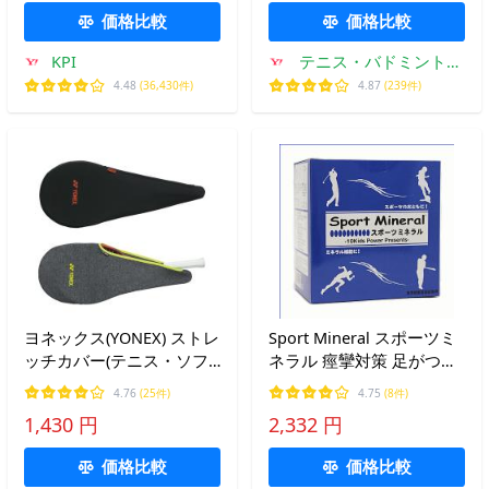
のひら穴あき ハーフタイ
価格比較
価格比較
プ TGG-0119W
KPI
テニス・バドミントン
専門店TIPSPORTS
4.48
(36,430件)
4.87
(239件)
ヨネックス(YONEX) ストレ
Sport Mineral スポーツミ
ッチカバー(テニス・ソフ
ネラル 痙攣対策 足がつる
トテニスラケットケース)
方におすすめ メール便で
4.76
(25件)
4.75
(8件)
AC544 【国内正規品】[M
送料無料
1,430 円
2,332 円
便 1/2]
価格比較
価格比較