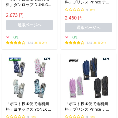
料」プリンス Prince テニ
料」ダンロップ DUNLOP
ス手袋・グローブ レディ
テニスアクセサリー レデ
0
(1件)
ース ロンググローブ 穴あ
2,673 円
ィース ナノフロント テニ
2,460 円
き PG998
スグローブ 両手セット 手
通販ページへ
のひら穴あき ネイルスル
通販ページへ
ー TGG-0118W
KPI
KPI
4.48
(36,430件)
4.48
(36,430件)
「ポスト投函便で送料無
「ポスト投函便で送料無
料」ヨネックス YONEX テ
料」プリンス Prince テニ
ニス手袋・グローブ テニ
ス手袋・グローブ レディ
0
(2件)
0
(2件)