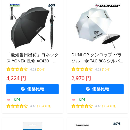
「最短当日出荷」ヨネック
DUNLOP ダンロップ パラ
ス YONEX 長傘 AC430 テ
ソル 傘 TAC-808 シルバ
ニスアクセサリー 傘・日
ー テニスアクセサリー UV
4.62
(50件)
4.62
(13件)
傘・パラソル UV対策 晴雨
対策 晴雨兼用 日傘 雨傘
4,224 円
2,970 円
兼用
価格比較
価格比較
KPI
KPI
4.48
(36,430件)
4.48
(36,430件)