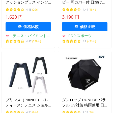
クッションプラス インソ
ピー 耳カバー付 日焼け防
ール AC195 テニス バドミ
止マスク UVカットマスク
4.45
(20件)
4.44
(48件)
ントン【国内正規品】 [M
フェイスカバー フェイス
1,620 円
3,190 円
便 1/2]
マスク マスク PTA-M10 爆
買
価格比較
価格比較
テニス・バドミントン
PDP スポーツ
専門店TIPSPORTS
4.87
(239件)
4.8
(431件)
プリンス（PRINCE）（レ
ダンロップ DUNLOP パラ
ディース）テニス ショル
ソル UV対策 晴雨兼用 日
ダーアームカバー WA4079
傘 雨傘 パラソル テニスア
4.33
(6件)
4.33
(3件)