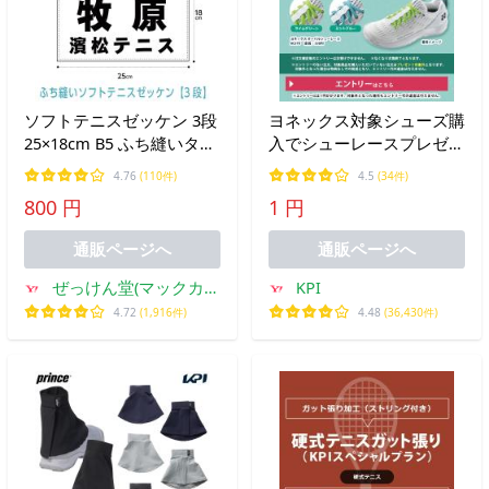
ソフトテニスゼッケン 3段
ヨネックス対象シューズ購
25×18cm B5 ふち縫いタイ
入でシューレースプレゼン
プ 大会 チーム名 名入れ
トキャンペーンエントリー
4.76
(110件)
4.5
(34件)
布ゼッケン スポーツゼッ
800 円
1 円
ケン
通販ページへ
通販ページへ
ぜっけん堂(マックカッ
KPI
トヤフー店)
4.72
(1,916件)
4.48
(36,430件)