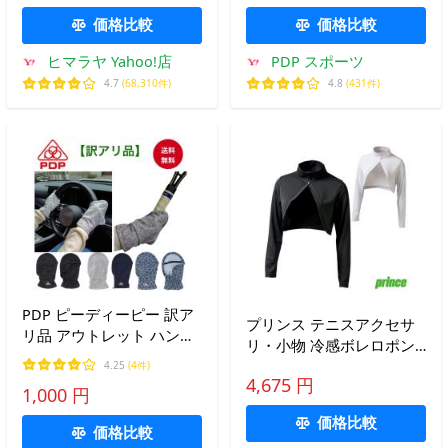
価格比較
価格比較
ヒマラヤ Yahoo!店
PDP スポーツ
4.7
(68,310件)
4.8
(431件)
PDP ピーディーピー 訳ア
プリンス テニスアクセサ
リ品 アウトレット ハンド
リ・小物 冷感ボレロポン
カバー ハンドガード テニ
チョ PA349
4.25
(4件)
ス ゴルフ UVカット 自転
4,675 円
1,000 円
車 手袋 両手セット 手の甲
日焼け防止 PTA-H02_B 爆
価格比較
価格比較
買