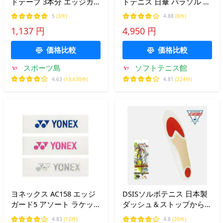
ドテープ 3本分 エッジガ
トテニス 日傘 パラソル 長
ード AC158 日本製 フレー
傘 晴雨兼用傘（70cm）ソ
5
(3件)
4.88
(8件)
ム損傷 軽減 保護 YONEX
フトテニス公式ルール対応
1,137 円
4,950 円
伸縮 耐久 テニス ソフトテ
ニス 部活 練習 ゆうパケッ
価格比較
価格比較
ト対応
スポーツ島
ソフトテニス館
4.63
(13,630件)
4.81
(224件)
ヨネックス AC158 エッジ
DSISソルボテニス 日本製
ガード5 アソート ラケッ
ダッシュ＆ストップから足
ト3本分 テニス バドミン
を守る 三進興産 ソルボ ソ
4.83
(12件)
4.8
(20件)