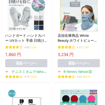
ハンドガード ハンドカバ
店頭在庫商品 White
ー UVカット 手袋 日焼け
Beauty ホワイトビューテ
防止 吸汗速乾 テニス ゴル
ィー テニス フェイスカバ
4.83
(12件)
4.77
(13件)
フ ランニング レディース
ーCH型 フェイスマスク
1,860 円
3,234 円
日本製 送料無料
UVカット 日焼け対策 スポ
ーツマスク (R-T)
通販ページへ
通販ページへ
テニスミネムラYahoo!
R-Tennis Yahoo!店
店
4.76
(25件)
4.63
(802件)