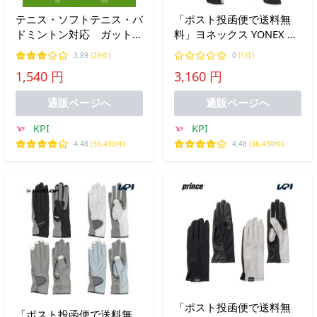
テニス・ソフトテニス・バ
「ポスト投函便で送料無
ドミントン対応 ガット張
料」ヨネックス YONEX テ
り 加工賃のみ kpi-special-
ニス手袋・グローブ テニ
3.89
(28件)
0
(1件)
gut ガット張り
スグローブ AC276
1,540 円
3,160 円
通販ページへ
通販ページへ
KPI
KPI
4.48
(36,430件)
4.48
(36,430件)
「ポスト投函便で送料無
「ポスト投函便で送料無