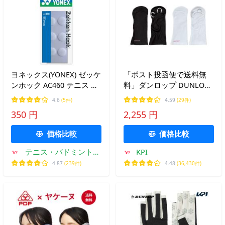
ヨネックス(YONEX) ゼッケ
「ポスト投函便で送料無
ンホック AC460 テニス バ
料」ダンロップ DUNLOP
ドミントン【国内正規品】
テニスアクセサリー レデ
4.6
(5件)
4.59
(29件)
[M便 1/10]
ィース UVカットハンドカ
350 円
2,255 円
バー 両手セット TGG-
0145W
価格比較
価格比較
テニス・バドミントン
KPI
専門店TIPSPORTS
4.87
(239件)
4.48
(36,430件)