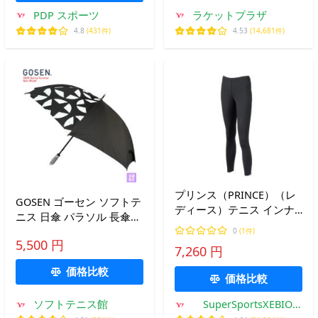
PDP スポーツ
ラケットプラザ
4.8
(431件)
4.53
(14,681件)
プリンス（PRINCE）（レ
GOSEN ゴーセン ソフトテ
ディース）テニス インナ
ニス 日傘 パラソル 長傘
ーウェア アイスドライ ロ
スポーツ傘 晴雨兼用傘
0
(1件)
ングパンツ UW832 165
5,500 円
（75cm）星 ソフトテニス
7,260 円
BLK
公式ルール対応
価格比較
AC91BK【ヤマ】
価格比較
ソフトテニス館
SuperSportsXEBIO