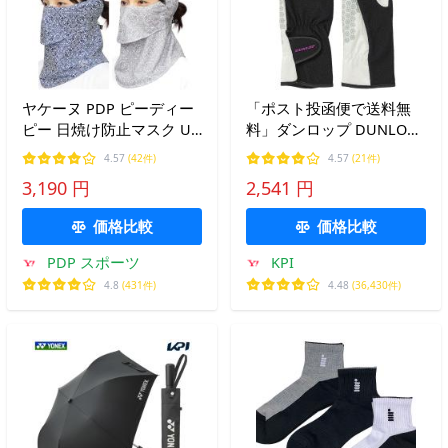
ヤケーヌ PDP ピーディー
「ポスト投函便で送料無
ピー 日焼け防止マスク UV
料」ダンロップ DUNLOP
カットマスク フェイスカ
テニスアクセサリー レデ
4.57
(42件)
4.57
(21件)
バー フェイスマスク 耳カ
ィース シリコンプリント
3,190 円
2,541 円
バー付 PTA-M04 爆買
グローブ 両手セット ネイ
ルスルータイプ TGG-
価格比較
価格比較
0136W
PDP スポーツ
KPI
4.8
(431件)
4.48
(36,430件)