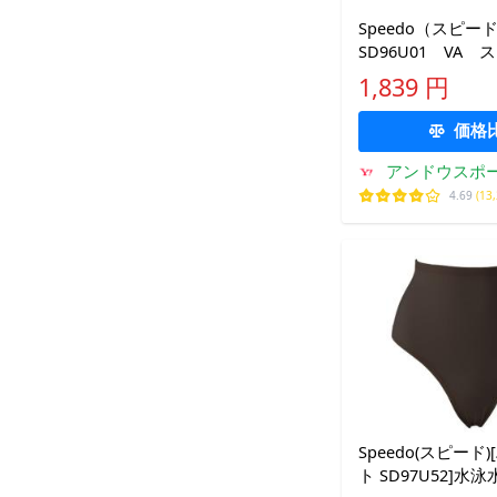
Speedo（スピ
SD96U01 VA
レディース ボッ
1,839 円
ツ 16FW
価格
アンドウスポ
4.69
(13
Speedo(スピード
ト SD97U52]水泳