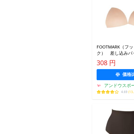
FOOTMARK（フ
ク） 差し込み
102398 スイ
308 円
ベージュ 15SS
価格
アンドウスポ
4.69
(13