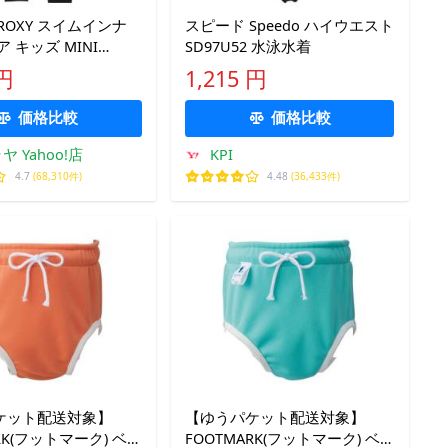
ROXY スイムインナ
スピード Speedo ハイウエスト
 キッズ MINI
SD97U52 水泳水着
POINT ラッシュレギン
 円
1,215 円
1110-BLK2 【国内正規
価格比較
価格比較
 Yahoo!店
KPI
4.7
(68,310件)
4.48
(36,433件)
ケット配送対象】
【ゆうパケット配送対象】
RK(フットマーク) ベ
FOOTMARK(フットマーク) ベ