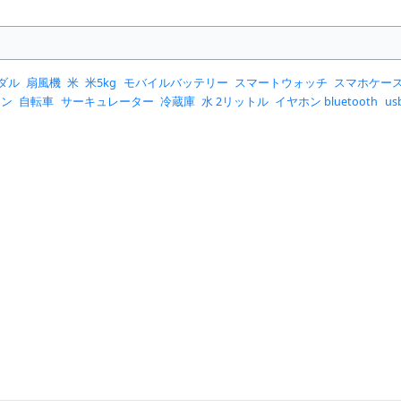
ダル
扇風機
米
米5kg
モバイルバッテリー
スマートウォッチ
スマホケー
コン
自転車
サーキュレーター
冷蔵庫
水 2リットル
イヤホン bluetooth
u