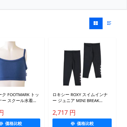
ク FOOTMARK トッ
ロキシー ROXY スイムインナ
ナー スクール水着専
ー ジュニア MINI BREAK
用 ガールズ ボーイズ
POINT キッズ ラッシュレギン
 円
2,717 円
ム ジェンダーレス水
ス TLY251112
し込みパッド対応 学
価格比較
価格比較