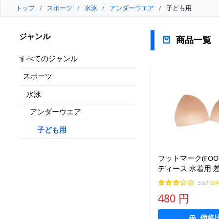
トップ
/
スポーツ
/
水泳
/
アンダーウエア
/
子ども用
ジャンル
商品一覧
すべてのジャンル
スポーツ
水泳
アンダーウエア
子ども用
フットマーク(FOOT
ディース 水着用 
ド スイム用胸パッド 
3.67
(3件
17 ベージュ(23y4m
480 円
価格