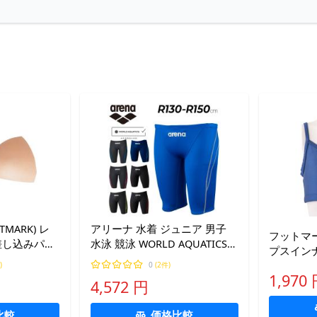
MARK) レ
アリーナ 水着 ジュニア 男子
フットマー
差し込みパッ
水泳 競泳 WORLD AQUATICS承
プスイン
102398-
認 スイムウェア 競技用 arena
用 男女共
)
0
(2件)
)
アクアアドバンスト ハーフス
1,970
水泳 スイ
4,572 円
パッツ 子ども /ARN-
着 別売差
1022MJ【返品不可】
比較
価格比較