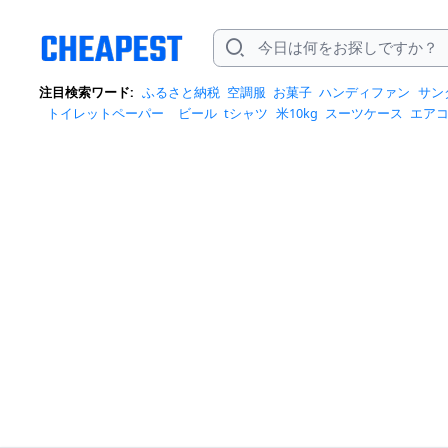
注目検索ワード:
ふるさと納税
空調服
お菓子
ハンディファン
サン
トイレットペーパー
ビール
tシャツ
米10kg
スーツケース
エア
クイーズ
スニーカー
テレビ
お米 5kg
ポータブル電源
シャンプー