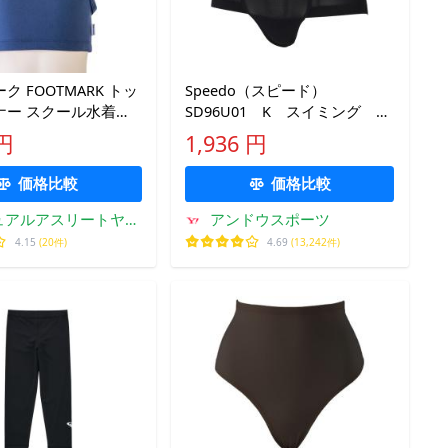
ク FOOTMARK トッ
Speedo（スピード）
ナー スクール水着専
SD96U01 K スイミング レ
用 ガールズ ボーイズ
ディース ボックスショーツ
 円
1,936 円
ム ジェンダーレス水
16FW
し込みパッド対応 学
価格比較
価格比較
ュアルアスリートヤフ
アンドウスポーツ
ー店
4.15
(20件)
4.69
(13,242件)