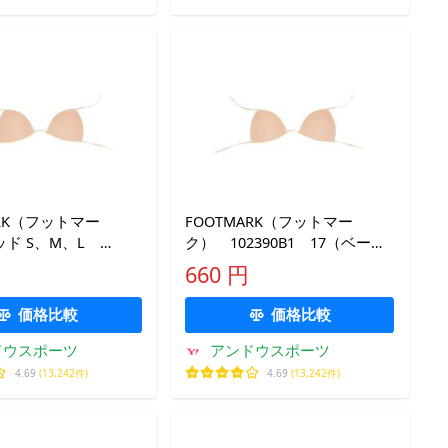
ARK（フットマー
FOOTMARK（フットマー
ッド S、M、L
ク） 102390B1 17（ベージ
0 スイミング 水着
ュ） スイミング アクセサ
660 円
5SS
リー パッド LL、3L 18SS
価格比較
価格比較
ドウスポーツ
アンドウスポーツ
4.69
(13,242件)
4.69
(13,242件)