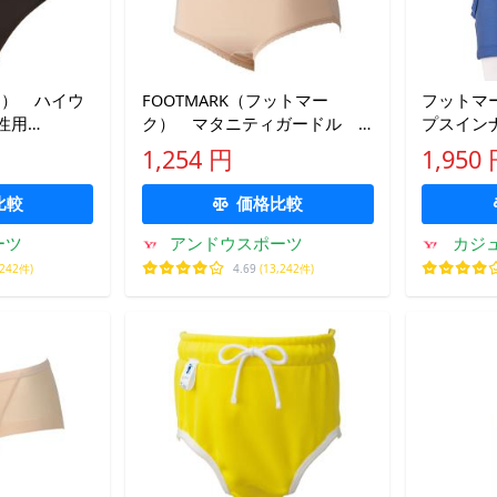
ード） ハイウ
FOOTMARK（フットマー
フットマー
性用
ク） マタニティガードル
プスイン
7U52 スイミ
201593 スイミング 水着
用 男女共
1,254 円
1,950
15SS
水泳 スイ
着 別売差
比較
価格比較
ーツ
アンドウスポーツ
カジ
,242件)
4.69
(13,242件)