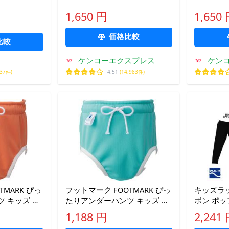
ビー ぴったりアンダーパンツ
ビー ぴ
1,650 円
1,650
カラー:イエロー キッズ インナ
カラー:オ
ー250234(ポスト投函 追跡あり
幼児 イン
価格比較
メール便)
250234
比較
ケンコーエクスプレス
ケン
237件)
4.51
(14,983件)
TMARK ぴっ
フットマーク FOOTMARK ぴっ
キッズラ
 キッズ ベ
たりアンダーパンツ キッズ ベ
ボン ポッ
ちゃん 幼児
ビー 女児 男児 赤ちゃん 幼児
ュニア ブ
1,188 円
2,241
スイミング 水
水着 水泳 ベビースイミング 水
UPF50 W.