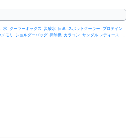
ス
水
クーラーボックス
炭酸水
日傘
スポットクーラー
プロテイン
sbメモリ
ショルダーバッグ
掃除機
カラコン
サンダル レディース
ス