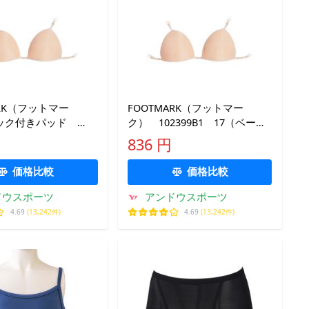
ARK（フットマー
FOOTMARK（フットマー
ック付きパッド
ク） 102399B1 17（ベージ
9 スイミング 水着
ュ） スイミング アクセサ
836 円
5SS
リー パッドフック付 LL、3L
18SS
価格比較
価格比較
ドウスポーツ
アンドウスポーツ
4.69
(13,242件)
4.69
(13,242件)