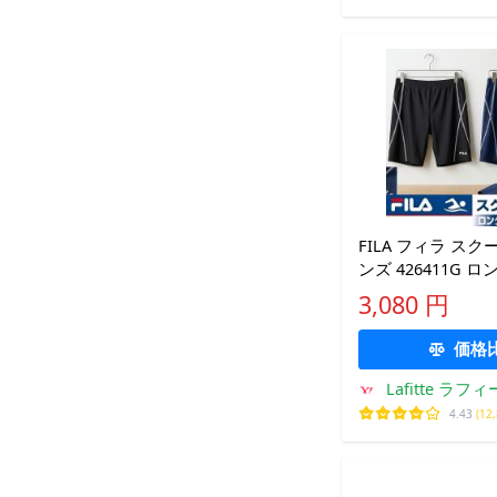
FILA フィラ ス
ンズ 426411G 
パッツ ニッキー 
3,080 円
スクール
価格
Lafitte ラ
4.43
(12