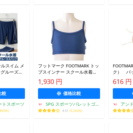
クールスイム メ
フットマーク FOOTMARK トッ
FOOTM
ロングルーズス
プスインナー スクール水着専
ク） パ
水着ボーイズ
用 男女共用 ガールズ ボーイズ
10239
1,930 円
616 円
水泳 スイム ジェンダーレス水
ベージュ 1
着 別売差し込みパッド対応 学
比較
価格比較
フィートスポーツ
SPG スポーツパレットゴト
アン
ウ
,893件)
4.51
(5,242件)