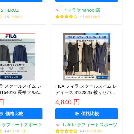
TS HEROZ
ヒマラヤ Yahoo!店
4.51
(556件)
4.7
(68,310件)
フィラ スクールスイム レ
FILA フィラ スクールスイム レ
16401G 長袖フルZIP
ディース 313282G 被りセパレ
ード ニッキー 水着
ート水着 ニッキー 水着ガール
 円
4,840 円
 スクール
ズ スクール
価格比較
価格比較
itte ラフィートスポーツ
Lafitte ラフィートスポーツ
4.43
(12,893件)
4.43
(12,893件)