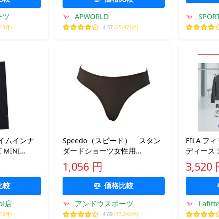
ーツ
APWORLD
SPOR
413件)
4.57
(25,971件)
スイムインナ
Speedo（スピード） スタン
FILA 
MINI
ダードショーツ女性用
ディース 3
 ラッシュレギン
SD97U51 SD97U51 スイミ
ラッシュガ
1,056 円
3,520
LK3 【国内正規
ング 水着 13SS
ガールズ
比較
価格比較
o!店
アンドウスポーツ
Laf
310件)
4.69
(13,242件)