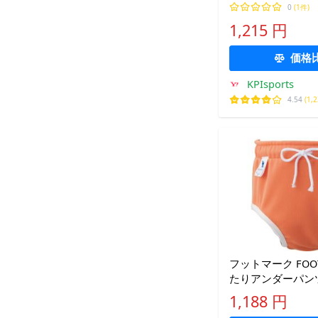
0
(1件)
1,215 円
価格
KPIsports
4.54
(1,
フットマーク FOO
たりアンダーパンツ
ビー 女児 男児 赤
1,188 円
水着 水泳 ベビー