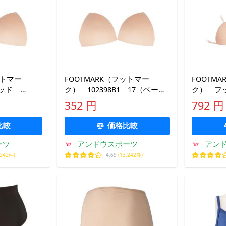
ットマー
FOOTMARK（フットマー
FOOTM
パッド
ク） 102398B1 17（ベージ
ク） フ
ミング 水着
ュ） スイミング アクセサ
10239
352 円
792 円
リー 差し込みパッド LL、3L
ベージュ 1
18SS
比較
価格比較
ーツ
アンドウスポーツ
アン
,242件)
4.69
(13,242件)