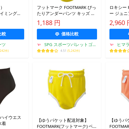
ード）
フットマーク FOOTMARK ぴっ
ロキシー 
 スイミング
たりアンダーパンツ キッズ ベ
ー ジュニア
クスショー
ビー 女児 男児 赤ちゃん 幼児
BREAK 
1,188 円
2,960
水着 水泳 ベビースイミング 水
ス TLY26
遊び 防水 海 プール パンツ
品】
比較
価格比較
ーツ
SPG スポーツパレットゴト
ヒマラヤ
ウ
,242件)
4.51
(5,242件)
)[ハイウエス
【ゆうパケット配送対象】
【ゆうパ
水着
FOOTMARK(フットマーク) ベ
FOOTMA