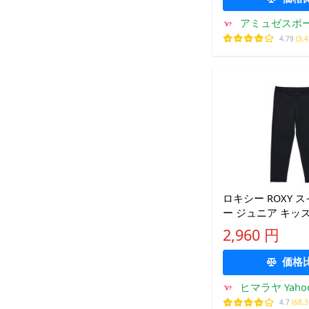
アミュゼスポ
4.79
(3,
ロキシー ROXY 
ー ジュニア キッズ 
BREAK POINT
2,960 円
ス TLY261110-B
品】
価格
ヒマラヤ Yaho
4.7
(68,