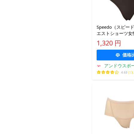
Speedo（スピ
エストショーツ女
SD97U52 SD9
1,320 円
ング 水着 13SS
価格
アンドウスポ
4.69
(13