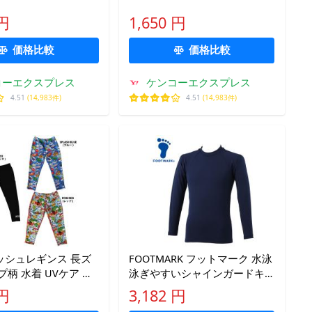
ったりアンダーパンツ
ビー ぴったりアンダーパンツ
 円
1,650 円
レンジ キッズ ベビー
カラー:ミント キッズ ベビー
ナー パンツ
幼児 インナー パンツ
価格比較
価格比較
(ポスト投函 追
250234(ポスト投函 追跡
コーエクスプレス
ケンコーエクスプレス
4.51
(14,983件)
4.51
(14,983件)
ッシュレギンス 長ズ
FOOTMARK フットマーク 水泳
プ柄 水着 UVケア ジ
泳ぎやすいシャインガードキ
ラック ブルー レッド
ッズ 101630-08 メール便送料
 円
3,182 円
S.P. Sun Suits ダブル
無料 返品不可