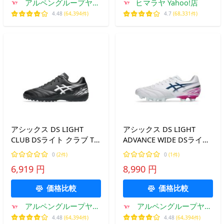
アルペングループヤフ
ヒマラヤ Yahoo!店
ー店
4.48
(64,394件)
4.7
(68,331件)
アシックス DS LIGHT
アシックス DS LIGHT
CLUB DSライト クラブ TF
ADVANCE WIDE DSライト
1103A123 サッカー トレー
アドバンス ワイド
0
(2件)
0
(1件)
ニングシューズ ターフシ
1103A125 メンズ レディス
6,919 円
8,990 円
ューズ ディーエスライト
サッカー スパイクシュー
asics
ズ ディーエスライト asics
価格比較
価格比較
アルペングループヤフ
アルペングループヤフ
ー店
ー店
4.48
(64,394件)
4.48
(64,394件)