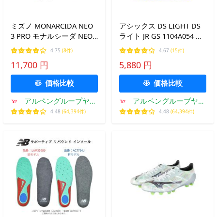
ミズノ MONARCIDA NEO
アシックス DS LIGHT DS
3 PRO モナルシーダ NEO
ライト JR GS 1104A054 ジ
3 プロ P1GA262204 サッカ
ュニア キッズ・子供 サッ
4.75
(8件)
4.67
(15件)
ー スパイクシューズ 2E :
カー スパイクシューズ デ
11,700 円
5,880 円
ホワイト×シルバー
ィーエスライト : ホワイト
MIZUNO
×ブルー asics
価格比較
価格比較
アルペングループヤフ
アルペングループヤフ
ー店
ー店
4.48
(64,394件)
4.48
(64,394件)