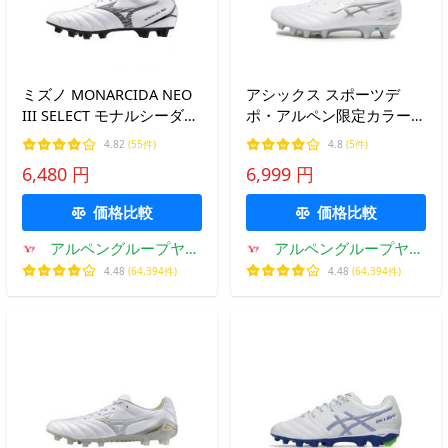
ミズノ MONARCIDA NEO
アシックス スポーツデ
III SELECT モナルシーダ
ポ・アルペン限定カラー
ネオ 3 セレクト
DS LIGHT CLUB WIDE DS
4.82
(55件)
4.8
(5件)
P1GA242509 サッカー ス
ライト クラブ ワイド SMU
6,480 円
6,999 円
パイクシューズ 3E : ホワ
1103A144 サッカー スパイ
イト×ブラック MIZUNO
クシューズ asics
価格比較
価格比較
アルペングループヤフ
アルペングループヤフ
ー店
ー店
4.48
(64,394件)
4.48
(64,394件)