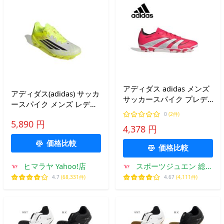
アディダス adidas メンズ
アディダス(adidas) サッカ
サッカースパイク プレデ
ースパイク メンズ レディ
ター LEAGUE HG/AG
ース F50 LEAGUE HG 土
0
(2件)
ID3774 土用 人工芝用
5,890 円
人工芝 天然芝用 JQ8683
4,378 円
OOD90
価格比較
価格比較
ヒマラヤ Yahoo!店
スポーツジュエン 総合
館
4.7
(68,331件)
4.67
(4,111件)