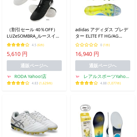
（割引セール 40％OFF）
adidas アディダス プレデ
LUZeSOMBRA_ルースイソ
ター ELITE FT HG/AG
ンブラ フットサルシュー
JAPAN クリスタルスカイ
4.5
(6件)
0
(1件)
ズ ALMA CO (IN)
JR5895 ICE COLD
5,610 円
16,940 円
PRECISION PACK 特価 サ
ッカー用 スパイク 土用 人
通販ページへ
通販ページへ
工芝用
RODA Yahoo!店
レアルスポーツYahoo!
店
4.83
(1,629件)
4.88
(1,077件)