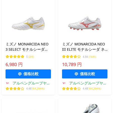
ミズノ MONARCIDA NEO
ミズノ MONARCIDA NEO
3 SELECT モナルシーダ
III ELITE モナルシーダ ネ
NEO 3 セレクト AS
オ 3 エリート P1GA242060
5
(3件)
4.94
(16件)
P1GD262550 サッカー ト
サッカー スパイクシュー
6,980 円
10,789 円
レーニングシューズ 3E :
ズ 2E : ホワイト×レッド
ホワイト×ゴールド
MIZUNO
価格比較
価格比較
MIZUNO
アルペングループヤフ
アルペングループヤフ
ー店
ー店
4.48
(64,394件)
4.48
(64,394件)