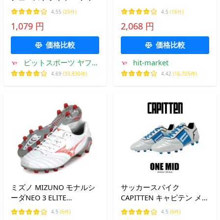
トボール サッカー シュー
シューズクリップ クリッ
4.55
(20件)
4.5
(16件)
ズアクセサリー メンテナ
チスポーツ [101006]
1,079 円
2,068 円
ンス 24AW(P1GZ040509)
価格比較
価格比較
ピットスポーツ ヤフー
hit-market
店
4.69
(30,830件)
4.42
(16,705件)
ミズノ MIZUNO モナルシ
サッカースパイク
ーダNEO 3 ELITE
CAPITTEN キャピテン メン
(MONARCIDA) サッカース
ズ CAP-M10103 Capitten
4.5
(6件)
4.5
(6件)
パイク 24SS (P1GA242060)
ONEMID サッカー シュー