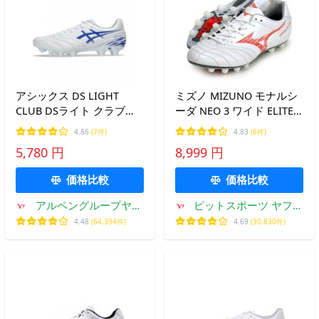
アシックス DS LIGHT
ミズノ MIZUNO モナルシ
CLUB DSライト クラブ
ーダ NEO 3 ワイド ELITE
1103A128 サッカー スパイ
(MONARCIDA) サッカース
4.86
(7件)
4.83
(6件)
クシューズ ディーエスラ
パイク WIDE
5,780 円
8,999 円
イト : ホワイト×ブルー
24SS(P1GA242160)
asics
価格比較
価格比較
アルペングループヤフ
ピットスポーツ ヤフー
ー店
店
4.48
(64,394件)
4.69
(30,830件)