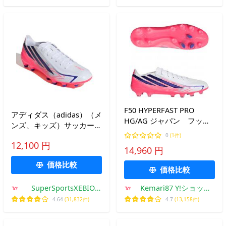
F50 HYPERFAST PRO
アディダス（adidas）（メ
HG/AG ジャパン フット
ンズ、キッズ）サッカース
ウェアホワイト×ソーラー
パイク 土・人工芝・天然
0
(1件)
パープル 【adidas|アデ
12,100 円
芝用 F50 ハイパーファス
14,960 円
ィダス】サッカースパイク
ト LEAGUE HG ONL81-
hq23
価格比較
HQ2379
価格比較
SuperSportsXEBIO
Kemari87 Y!ショッピ
Yahoo!店
ング店
4.64
(31,832件)
4.7
(13,158件)