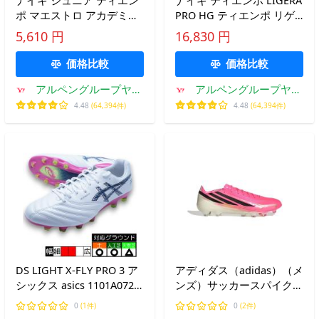
ナイキ ジュニア ティエン
ナイキ ティエンポ LIGERA
ポ マエストロ アカデミー
PRO HG ティエンポ リゲ
HG T IH1807-901 キッズ・
ラ プロ HG IM6960-100 メ
5,610 円
16,830 円
子供 サッカー スパイクシ
ンズ レディス サッカー ス
ューズ NIKE
パイクシューズ : ホワイト
価格比較
価格比較
×レッド NIKE
アルペングループヤフ
アルペングループヤフ
ー店
ー店
4.48
(64,394件)
4.48
(64,394件)
DS LIGHT X-FLY PRO 3 ア
アディダス（adidas）（メ
シックス asics 1101A072-
ンズ）サッカースパイク
104 ホワイト ブルー サッ
土/人工芝/天然芝グラウン
0
(1件)
0
(2件)
カースパイク
ド用 F50 ハイパーファス