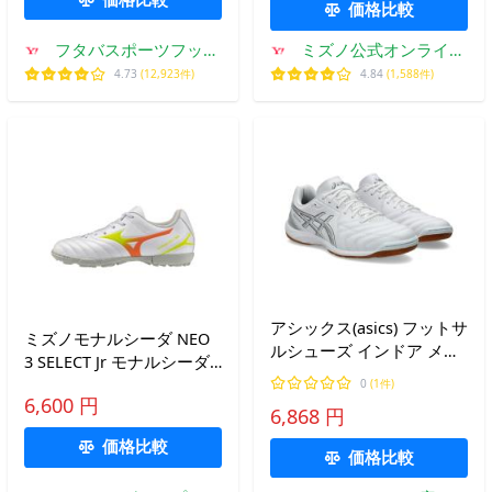
価格比較
フタバスポーツフット
ミズノ公式オンライン
ボール店
Yahoo!店
4.73
(12,923件)
4.84
(1,588件)
アシックス(asics) フットサ
ミズノモナルシーダ NEO
ルシューズ インドア メン
3 SELECT Jr モナルシーダ
ズ CALCETTO WD9 IN カル
ネオ3 セレクト ジュニア
0
(1件)
チェット ワイド 9
6,600 円
AS P1GE262554 キッズ・
6,868 円
1113A037-103
子供 サッカー トレーニン
価格比較
グシューズ 3E MIZUNO
価格比較