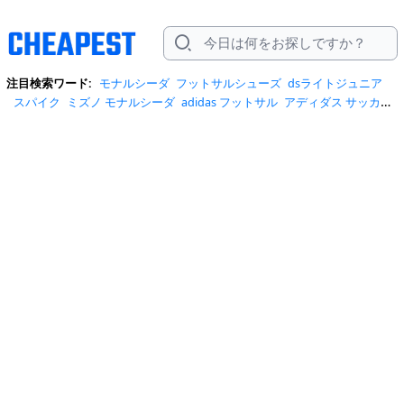
注目検索ワード:
モナルシーダ
フットサルシューズ
dsライトジュニア
スパイク
ミズノ モナルシーダ
adidas フットサル
アディダス サッカー
スパイク
モレリア
adidas フットサル 室内
adidas フットサルシューズ
アシックスサッカースパイク
アディダス f50
アピカーレ
アンブロ サッ
カーシューズ
コパ
サッカー トレーニングシューズ ナイキ
サッカーアッ
プシューズ
サッカーインソール
サッカースパイク
サッカースパイク
hg
ミズノ スパイク
モナルシーダ 245 スパイク
モナルシーダエリート
442 team tf v3
adidas サッカー トレーニングシューズ
adidas スパイク
adidas スパイク 陸上
adidas フットサルシューズ 室内
dsライト
dsライ
トプロ
アシックス
アシックスフットサルシューズ
アディダス
アディダ
ス サッカースパイク hg
アディダス スパイク
アンブロ サッカーシューズ
ジュニア
アンブロ スパイク
サッカー トレーニングシューズ
サッカーシ
ューズ
サッカートレシュー ジュニア