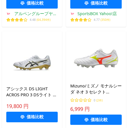
価格比較
価格比較
アルペングループヤフ
SportsBOX Yahoo!店
ー店
4.48
(64,394件)
4.77
(350件)
Mizuno/ミズノ モナルシー
アシックス DS LIGHT
ダ ネオ 3 セレクト
ACROS PRO 3 DSライト ア
（P1GA262554）
クロス プロ 3 1101A071 サ
0
(2件)
19,800 円
ッカー スパイクシューズ
6,999 円
ディーエスライト サッカ
価格比較
ーシューズ asics
価格比較