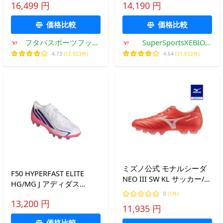
16,499 円
14,190 円
ト プロ HG/AG ONL72-
HQ2360
価格比較
価格比較
フタバスポーツフット
SuperSportsXEBIO
ボール店
Yahoo!店
4.73
(12,923件)
4.64
(31,832件)
ミズノ公式 モナルシーダ
F50 HYPERFAST ELITE
NEO III SW KL サッカー/フ
HG/MG J アディダス
ットボール ユニセックス
adidas KH8263 ホワイト
0
(1件)
レッド×ホワイト
13,200 円
ジュニア サッカースパイ
11,935 円
ク
価格比較