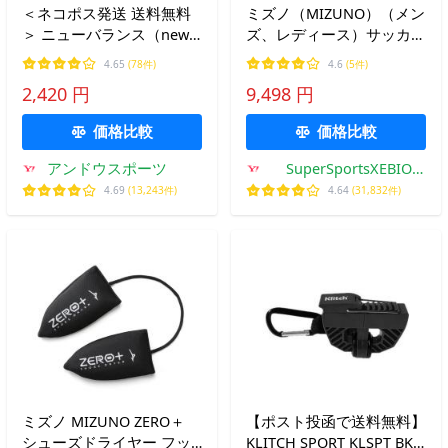
＜ネコポス発送 送料無料
ミズノ（MIZUNO）（メン
＞ ニューバランス（new
ズ、レディース）サッカー
balance） LAM35689
スパイク 天然芝/土/人工芝
4.65
(78件)
4.6
(5件)
GR マルチSP シューズ
グラウンド用 サッカーシ
2,420 円
9,498 円
アクセサリー サポーティ
ューズ ミズノアルファII
ブ リバウンド インソール
PRO P1GA256409
価格比較
価格比較
24SS
アンドウスポーツ
SuperSportsXEBIO
Yahoo!店
4.69
(13,243件)
4.64
(31,832件)
ミズノ MIZUNO ZERO＋
【ポスト投函で送料無料】
シューズドライヤー フッ
KLITCH SPORT KLSPT BK