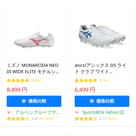
ミズノ MONARCIDA NEO
asics/アシックス DS ライ
III WIDE ELITE モナルシー
ト クラブ ワイド
ダ ネオ 3 ワイド エリート
（1103A128-100）
5
(8件)
5
(3件)
P1GA242160 サッカー ス
8,499 円
6,499 円
パイクシューズ 3E
MIZUNO
価格比較
価格比較
アルペングループヤフ
SportsBOX Yahoo!店
ー店
4.48
(64,394件)
4.77
(350件)