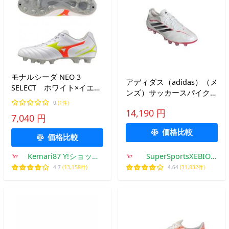
モナルシーダ NEO 3
アディダス（adidas）（メ
SELECT ホワイト×イエロ
ンズ）サッカースパイク
ー 【MIZUNO|ミズノ】
土・人工芝・天然芝用 コ
0
(1件)
サッカースパイク
14,190 円
パ ピュア 4 ELITE OOH99-
7,040 円
p1ga262554
JQ0403
価格比較
価格比較
Kemari87 Y!ショッピ
SuperSportsXEBIO
ング店
Yahoo!店
4.7
(13,158件)
4.64
(31,832件)