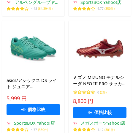
アルペングループヤフ
SportsBOX Yahoo!店
ー店
4.48
(64,394件)
4.77
(350件)
ミズノ MIZUNO モナルシ
asics/アシックス DS ライ
ーダ NEO III PRO サッカー
ト ジュニア
スパイク P1GA252260 送
GS（1104A054-301）
0
(2件)
料無料
5,999 円
8,800 円
価格比較
価格比較
SportsBOX Yahoo!店
メガスポーツYahoo!店
4.77
(350件)
4.12
(301件)