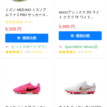
ミズノ MIZUNO ミズノア
asics/アシックス DS ライ
ルファ 2 PRO サッカース
ト クラブ TF ワイド
パイク MIZUNO α
（1103A123-100）
0
(1件)
25SS(P1GA256409)
5,999 円
8,599 円
価格比較
価格比較
ピットスポーツ ヤフー
SportsBOX Yahoo!店
店
4.69
(30,830件)
4.77
(350件)