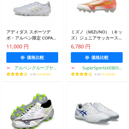
アディダス スポーツデ
ミズノ（MIZUNO）（キッ
ポ・アルペン限定 COPA
ズ）ジュニアサッカースパ
ICON 2 LEAGUE コパアイ
イク 天然芝/土/人工芝用
11,000 円
6,780 円
コン2 リーグ HG/AG
ミズノアルファIII SELECT
JAPAN KI0682 サッカー ス
Jr P1GB266554
価格比較
価格比較
パイクシューズ E adidas
アルペングループヤフ
SuperSportsXEBIO
ー店
Yahoo!店
4.48
(64,394件)
4.64
(31,832件)