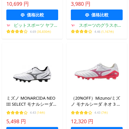
10,699 円
3,980 円
ズ スパイク フットサル フ
ットボール 牛革 レザー 芝
価格比較
価格比較
ピットスポーツ ヤフー
スポーツのグラスホッ
店
パー
4.69
(30,830件)
4.46
(1,167件)
ミズノ MONARCIDA NEO
（20%OFF）Mizuno/ミズ
III SELECT モナルシーダ
ノ モナルシーダ ネオ 3 プ
ネオ 3 セレクト ジュニア
ロ（P1GA262264）
4.43
(14件)
4.43
(7件)
P1GB242509 キッズ 子供
5,498 円
12,320 円
サッカー スパイクシュー
ズ 3E MIZUNO