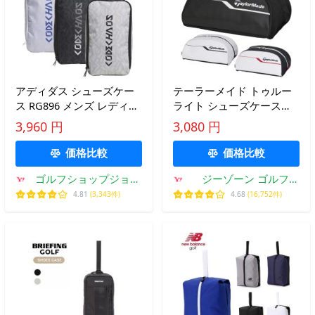
アディダス シューズケー
テーラーメイド トゥルー
ス RG896 メンズ レディー
ライト シューズケース
ス コードカオス 2026年モ
TL875 2026モデル 日本正
3,960 円
3,080 円
デル
規品
価格比較
価格比較
ゴルフショップジョプ
ジーゾーン ゴルフ
ロ
Yahoo!店
4.81
(3,343件)
4.68
(16,752件)