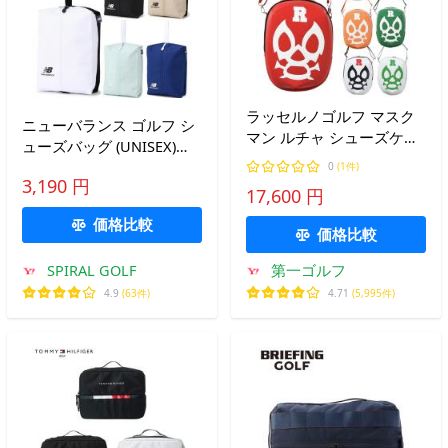
ラッセルノゴルフ マスク
ニューバランス ゴルフ シ
マン ルチャ シューズケー
ューズバッグ (UNISEX)
ス LUCHA SHOES CASE シ
New Balance Golf 012-
0
(1件)
ューズバッグ Russeluno
3,190 円
6984014
17,600 円
RS-0002936
価格比較
価格比較
SPIRAL GOLF
第一ゴルフ
4.9
(63件)
4.71
(5,995件)