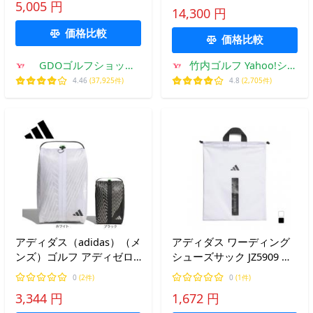
ス ボックス ゴルフバッグ
5,005 円
14,300 円
レア ブランド シンプル ロ
ゴ BRIEFING GOLF
価格比較
価格比較
BRG253G25
GDOゴルフショップ
竹内ゴルフ Yahoo!ショ
Yahoo!店
ッピング店
4.46
(37,925件)
4.8
(2,705件)
アディダス（adidas）（メ
アディダス ワーディング
ンズ）ゴルフ アディゼロ
シューズサック JZ5909 ゴ
シューズバッグ JUT51-
ルフ シューズケース
0
(2件)
0
(1件)
JM6700
adidas
3,344 円
1,672 円