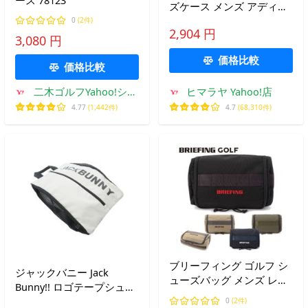
ズケース メンズ アディダ
ス ゴルフシューズバッグ
0
(2件)
2,904 円
TP573 【国内正規品】
3,080 円
【2026年モデル】
価格比較
価格比較
二木ゴルフYahoo!ショ
ヒマラヤ Yahoo!店
ッピング店
4.77
(1,442件)
4.7
(68,310件)
ブリーフィング ゴルフ シ
ジャックバニー Jack
ューズバッグ メンズ レデ
Bunny!! ロゴテープシュー
ィース 撥水 シューズケー
ズケース
0
(2件)