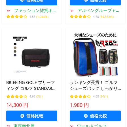
ファッション雑貨オー
アルペングループヤフ
バーフラッグ
ー店
4.58
(1,044件)
4.48
(64,372件)
BRIEFING GOLF ブリーフ
ランキング受賞！ ゴルフ
ィング ゴルフ STANDARD
シューズバッグ しっかり
SERIES brg253g25 シュー
とした収納力 内部の湿気
4.67
(3件)
4.58
(24件)
ズケース シューズバッグ
や匂いを換気する通気穴
14,300 円
1,980 円
メンズ レディース シュー
大開口のファスナー ワー
ズポーチ ゴルフ小物 爆買
ルドイーグル 爆買
価格比較
価格比較
東西南北屋
ワールドゴルフ