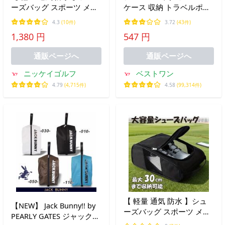
ーズバッグ スポーツ メン
ケース 収納 トラベルポー
ズ レディース ゴルフ シュ
チ 収納ポーチ 靴入れ 生活
4.3
(10件)
3.72
(43件)
ーズケース 靴入れ 30cm
防水 ゴルフ 旅行 アウトド
1,380 円
547 円
対応 ジム 旅行 部活 通勤
ア ジム ((S
出張 収納 メッシュ 爆買
通販ページへ
通販ページへ
ニッケイゴルフ
ベストワン
4.79
(4,715件)
4.58
(99,314件)
【 軽量 通気 防水 】シュ
【NEW】 Jack Bunny!! by
ーズバッグ スポーツ メン
PEARLY GATES ジャックバ
ズ レディース ゴルフ シュ