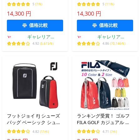
シューズケース スポーツ
シューズケース スポーツ
5
(7件)
5
(11件)
メンズ レディース 靴
BRIEFING GOLF メンズ レ
14,300 円
14,300 円
BRIEFING GOLF ゴルフシ
ディース STANDARD
ューズケース BRG251G18
SERIES SHOES CASE STD
価格比較
価格比較
BRG253G25
ギャレリア
ギャレリア
Bag&Luggage ANNEX
Bag&Luggage
4.92
(5,615件)
4.86
(70,146件)
フットジョイ FJ シューズ
ランキング受賞！ ゴルフ
バッグ ベーシック シュー
FILA GOLF カジュアル シ
ズケース FOOTJOY
ューズバッグ スポーツ FL-
4.82
(11件)
4.71
(7件)
FA25SCSB ゴルフ
CSB-VJ 空気口付き【PICK-