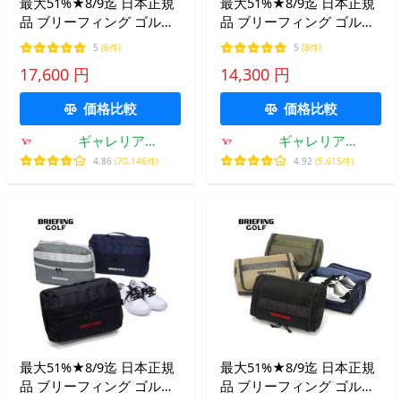
最大51%★8/9迄 日本正規
最大51%★8/9迄 日本正規
品 ブリーフィング ゴルフ
品 ブリーフィング ゴルフ
シューズケース BRIEFING
シューズケース スポーツ
5
(6件)
5
(8件)
GOLF シューズバッグ PRO
BRIEFING GOLF メンズ レ
17,600 円
14,300 円
SERIES SEPARATE SHOES
ディース STANDARD
CASE PRO AIR BRG253G16
SERIES SHOES CASE STD
価格比較
価格比較
BRG253G25
ギャレリア
ギャレリア
Bag&Luggage
Bag&Luggage ANNEX
4.86
(70,146件)
4.92
(5,615件)
最大51%★8/9迄 日本正規
最大51%★8/9迄 日本正規
品 ブリーフィング ゴルフ
品 ブリーフィング ゴルフ