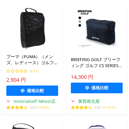
プーマ（PUMA）（メン
BRIEFING GOLF ブリーフ
ズ、レディース）ゴルフ
ィング ゴルフ CS SERIES
2WAYジッパー シューズバ
シューズケース
0
(2件)
ッグ 078123-01
14,300 円
brg251g18 ユニセックス
2,904 円
レディース メンズ シュー
価格比較
ズバッグ 靴入れ 靴袋 2ハ
価格比較
ンドル 軽量 撥水
VictoriaGolf Yahoo!店
東西南北屋
4.63
(7,415件)
4.82
(10,145件)