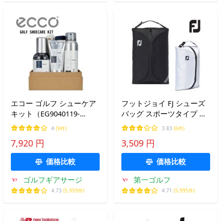
エコー ゴルフ シューケア
フットジョイ FJ シューズ
キット（EG9040119-
バッグ スポーツタイプ シ
00100）
ューズケース FOOTJOY
4
(9件)
3.83
(6件)
FA25SCSSB ゴルフ
7,920 円
3,509 円
価格比較
価格比較
ゴルフギアサージ
第一ゴルフ
4.73
(5,959件)
4.71
(5,995件)