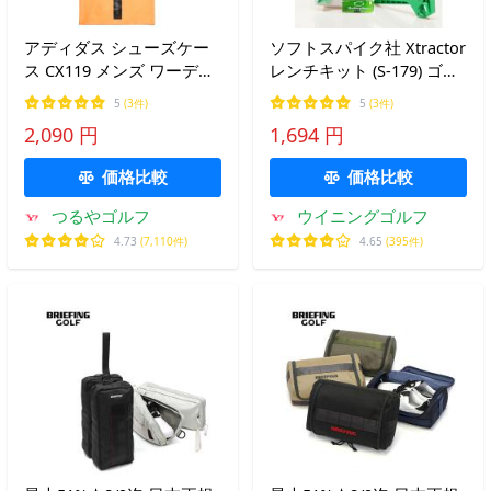
アディダス シューズケー
ソフトスパイク社 Xtractor
ス CX119 メンズ ワーディ
レンチキット (S-179) ゴル
ング シューズサック 2026
フ SOFTSPIKES
5
(3件)
5
(3件)
年モデル
2,090 円
1,694 円
価格比較
価格比較
つるやゴルフ
ウイニングゴルフ
4.73
(7,110件)
4.65
(395件)