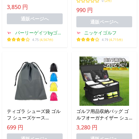
ニー!! JBロゴシューズケー
0
(2件)
ーズケース 靴入れ 30cm
3,850 円
ス 262-6284808/26C【正規
990 円
対応 ジム 旅行 部活 通勤
品】
出張 収納 メッシュ 爆買
通販ページへ
通販ページへ
パーリーゲイツbyゴル
ニッケイゴルフ
フウエーブ
4.75
(4,567件)
4.79
(4,715件)
ティゴラ シューズ袋 ゴル
ゴルフ用品収納バッグ ゴ
フ シューズケース
ルフオーガナイザー シュ
TIGORA
ーズバッグ 2段式 大容量
699 円
3,280 円
可動式仕切り 通気孔 撥水
トランク収納 ゴルフウェ
通販ページへ
通販ページへ