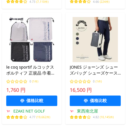
4.73
(7,110件)
4.66
(224件)
le coq sportif ルコックス
JONES ジョーンズ シュー
ポルティフ 正規品 巾着型
ズバッグ シューズケース
シューズケース 2026新製
ナイロン ゴルフ
0
(1件)
0
(1件)
品 「 LG6SBZ22M 」
shosebag-nylon メンズ レ
1,760 円
16,500 円
ディース ゴルフ用品
GOLF 軽量 シンプル 爆買
価格比較
価格比較
EZAKI NET GOLF
東西南北屋
4.77
(19,662件)
4.82
(10,145件)