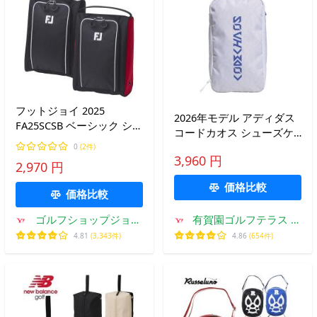
フットジョイ 2025
2026年モデル アディダス
FA25SCSB ベーシック シュ
コードカオス シューズケ
ーズバッグ
ース RG896 KW5773 ホワ
0
(2件)
3,960 円
イト
2,970 円
価格比較
価格比較
ゴルフショップジョプ
有賀園ゴルフテラス ア
ロ
ウトレット
4.81
(3,343件)
4.86
(654件)