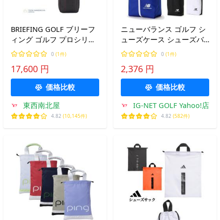
BRIEFING GOLF ブリーフ
ニューバランス ゴルフ シ
ィング ゴルフ プロシリー
ューズケース シューズバ
ズ シューズケース
ッグ (UNISEX) newbalance
0
(1件)
0
(1件)
brg253g16 シューズバッ
golf 012-5984004
17,600 円
2,376 円
グ セパレート メンズ レデ
ィース 軽量 爆買
価格比較
価格比較
東西南北屋
IG-NET GOLF Yahoo!店
4.82
(10,145件)
4.82
(582件)