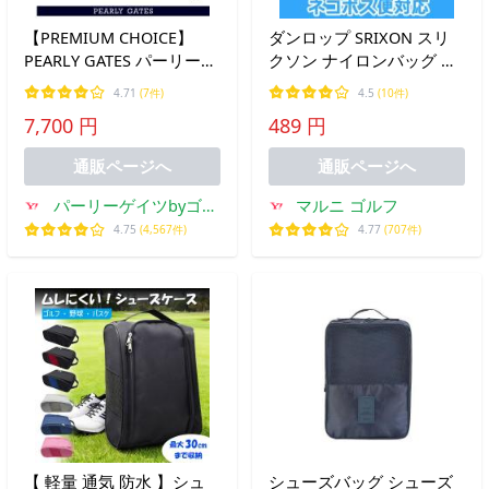
【PREMIUM CHOICE】
ダンロップ SRIXON スリ
PEARLY GATES パーリーゲ
クソン ナイロンバッグ シ
イツ ニュー定番系 シグネ
ューズケース 巾着型
4.71
(7件)
4.5
(10件)
チャーシリーズ シューズ
7,700 円
489 円
ケース 053-4184170/23D
【2024-WEB限定アイテ
通販ページへ
通販ページへ
ム】
パーリーゲイツbyゴル
マルニ ゴルフ
フウエーブ
4.75
(4,567件)
4.77
(707件)
【 軽量 通気 防水 】シュ
シューズバッグ シューズ