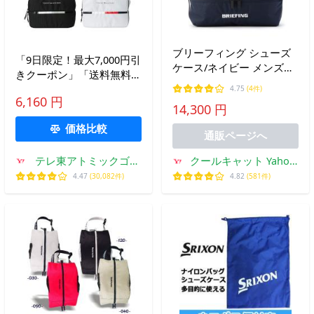
ブリーフィング シューズ
「9日限定！最大7,000円引
ケース/ネイビー メンズ
きクーポン」「送料無料」
GOLF/CS brg251g18
トミーヒルフィガー ゴル
4.75
(4件)
BRIEFING【選べるノベル
6,160 円
フ シグネチャーシリーズ
14,300 円
ティ付】
シューズケース
価格比較
THMG6SEB
通販ページへ
テレ東アトミックゴル
クールキャット Yahoo!
フヤフー店
ショップ
4.47
(30,082件)
4.82
(581件)