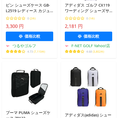
ピン シューズケース GB-
アディダス ゴルフ CX119
L2519 レディース カジュ
ワーディング シューズサ
アル 2025年モデル
ック [軽量、ハンドル付き]
0
(2件)
0
(1件)
3,300 円
2,181 円
価格比較
価格比較
つるやゴルフ
F-NET GOLF Yahoo!店
4.73
(7,110件)
4.68
(3,802件)
プーマ PUMA シューズケ
アディダス(adidas) シュー
ース 78123