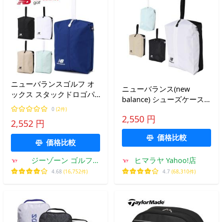
ニューバランスゴルフ オ
ニューバランス(new
ックス スタックドロゴパ
balance) シューズケース
ターン シューズケース
メンズ レディース NB SP
0
(2件)
012-6984014 2026モデル
2,550 円
シューズバッグ 012-
2,552 円
日本正規品 (26new)
6984014 【2026年モデ
価格比較
ル】
価格比較
ジーゾーン ゴルフ
ヒマラヤ Yahoo!店
Yahoo!店
4.68
(16,752件)
4.7
(68,310件)