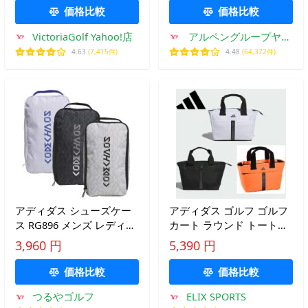
価格比較
価格比較
VictoriaGolf Yahoo!店
アルペングループヤフ
ー店
4.63
(7,415件)
4.48
(64,372件)
アディダス シューズケー
アディダス ゴルフ ゴルフ
ス RG896 メンズ レディー
カート ラウンド トートバ
ス コードカオス 2026年モ
ッグ HM560 adidas 軽量
3,960 円
5,390 円
デル
耐久性 汚れにくい 9.1L
2026年モデル 送料無料 あ
価格比較
価格比較
す楽 あすつく
つるやゴルフ
ELIX SPORTS