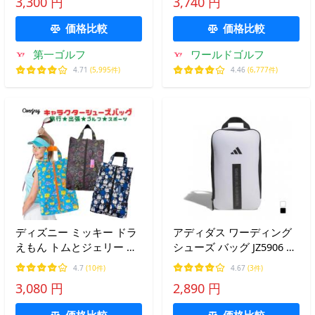
3,300 円
3,740 円
UP】 爆買
価格比較
価格比較
第一ゴルフ
ワールドゴルフ
4.71
(5,995件)
4.46
(6,777件)
ディズニー ミッキー ドラ
アディダス ワーディング
えもん トムとジェリー ゴ
シューズ バッグ JZ5906 ゴ
ルフ シューズケース キャ
ルフ シューズケース
4.7
(10件)
4.67
(3件)
ラクター シンプル 旅行 出
adidas
3,080 円
2,890 円
張 シューズバッグ シュー
ズ袋
価格比較
価格比較