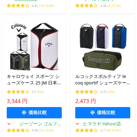
4.82
(10,145件)
4.46
(6,777件)
キャロウェイ スポーツ シ
ルコックスポルティフ le
ューズケース 25 JM 日本正
coq sportif シューズケー
規品
ス メンズ 大開口 シューズ
4.5
(6件)
4.25
(4件)
ケース Wファスナータイ
3,344 円
2,473 円
プ LG5SBZ21M
価格比較
価格比較
ジーゾーン ゴルフ
ヒマラヤ Yahoo!店
Yahoo!店
4.68
(16,752件)
4.7
(68,310件)