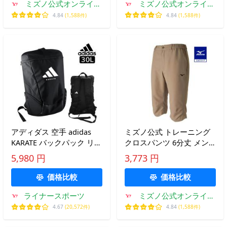
ミズノ公式オンライン
ミズノ公式オンライン
Yahoo!店
Yahoo!店
4.84
(1,588件)
4.84
(1,588件)
アディダス 空手 adidas
ミズノ公式 トレーニング
KARATE バックパック リュ
クロスパンツ 6分丈 メン
ックサック ブラック Mサ
ズ ベージュ トレーニング
5,980 円
3,773 円
イズ 約30リットル 約
ウェア
50×30×20cm ryu
価格比較
価格比較
ライナースポーツ
ミズノ公式オンライン
Yahoo!店
4.67
(20,572件)
4.84
(1,588件)