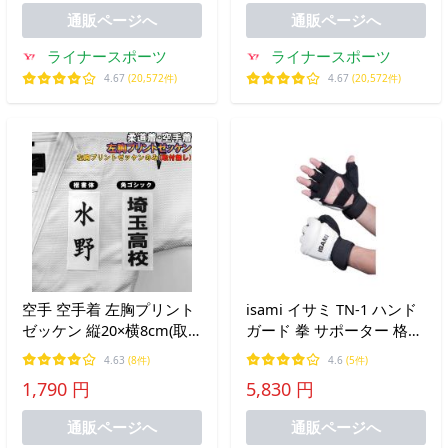
通販ページへ
通販ページへ
ライナースポーツ
ライナースポーツ
4.67
(20,572件)
4.67
(20,572件)
空手 空手着 左胸プリント
isami イサミ TN-1 ハンド
ゼッケン 縦20×横8cm(取
ガード 拳 サポーター 格闘
り付け無し)
技 武道 空手 キックボクシ
4.63
(8件)
4.6
(5件)
ング 総合格闘後
1,790 円
5,830 円
通販ページへ
通販ページへ