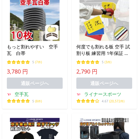
もっと割れやすい 空手
何度でも割れる板 空手 試
瓦 白帯
割り板 練習用 1年保証 強
度が３種類から選べる ラ
5
(7件)
5
(3件)
イナースポーツオリジナル
3,780 円
2,790 円
LSALI027
通販ページへ
通販ページへ
空手瓦
ライナースポーツ
5
(8件)
4.67
(20,572件)