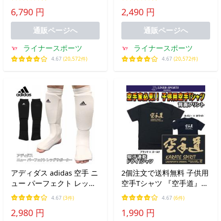
ックパック デイパック リ
袖 ライナースポーツオリ
6,790 円
2,490 円
ュック バック バッグ スク
ジナル JTS518
エア 四角
通販ページへ
通販ページへ
ライナースポーツ
ライナースポーツ
4.67
(20,572件)
4.67
(20,572件)
アディダス adidas 空手 ニ
2個注文で送料無料 子供用
ュー パーフェクト レッグ
空手Tシャツ 『空手道』
サポーター レッグ アキレ
背面プリント ライナース
4.67
(3件)
4.67
(6件)
ス腱 足 脚 すね ryu
ポーツオリジナル 120cm
2,980 円
1,990 円
ADIFCK021
130cm 140cm 150cm