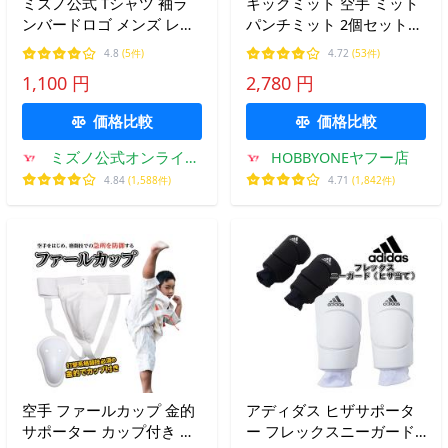
ミズノ公式 Tシャツ 袖ラ
キックミット 空手 ミット
ンバードロゴ メンズ レデ
パンチミット 2個セット
ィース ディーバブルー ク
格闘技 ボクシング キック
4.8
(5件)
4.72
(53件)
リアランス トレーニング
ボクシング 練習 打撃 ジム
1,100 円
2,780 円
ウェア
トレーニング ストレス解
消 極真 爆買
価格比較
価格比較
ミズノ公式オンライン
HOBBYONEヤフー店
Yahoo!店
4.84
(1,588件)
4.71
(1,842件)
空手 ファールカップ 金的
アディダス ヒザサポータ
サポーター カップ付き 定
ー フレックスニーガード