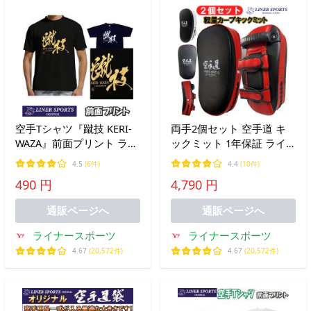
空手Tシャツ『蹴技 KERI-
両手2個セット 空手道 キ
WAZA』前面プリント ライ
ックミット 1年保証 ライ
ナースポーツオリジナル
ナースポーツオリジナル
4.5
(6件)
4.4
(10件)
130 140 150 S M L XL XXL
空手 子供から初心者向け
490 円
4,790 円
両手用 左右セット
LSALI008
通販ページへ
通販ページへ
ライナースポーツ
ライナースポーツ
4.67
(20,572件)
4.67
(20,572件)