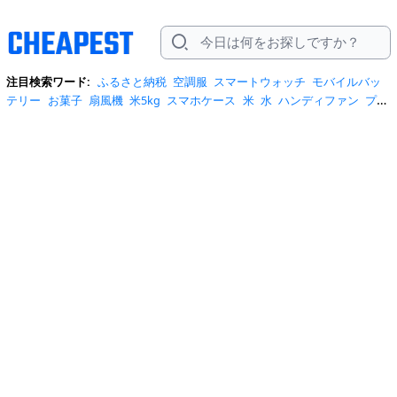
注目検索ワード:
ふるさと納税
空調服
スマートウォッチ
モバイルバッ
テリー
お菓子
扇風機
米5kg
スマホケース
米
水
ハンディファン
プロ
テイン
サーキュレーター
tシャツ
ビール
エアコン
サンダル
日傘
米
10kg
ノートパソコン
炭酸水
スーツケース
ショルダーバッグ
リュッ
ク
ワンピース
トイレットペーパー
スニーカー
テレビ
ネッククーラー
カラコン
クーラーボックス
サンシェード
イヤホン
自転車
スポットク
ーラー
トートバッグ
ポータブル電源
冷蔵庫
アイス