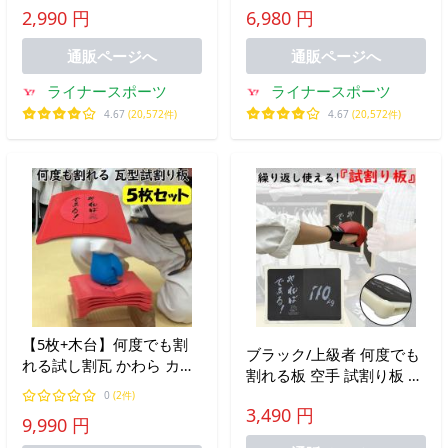
ル 1年保証 防具 胴プロテ
イズ ブラック×シルバー
2,990 円
6,980 円
クター 胸当て 子供 大人
50×30×20cm ryu
女性 ジュニア LSALI030-
BABPM01CS-M
通販ページへ
通販ページへ
BLK
ライナースポーツ
ライナースポーツ
4.67
(20,572件)
4.67
(20,572件)
【5枚+木台】何度でも割
ブラック/上級者 何度でも
れる試し割瓦 かわら カワ
割れる板 空手 試割り板 練
ラ 空手 試割り 練習用 １
習用 1年保証 ライナース
0
(2件)
年保証 ライナースポーツ
3,490 円
ポーツオリジナル
9,990 円
オリジナル 5SET-
LSALI027-BLK