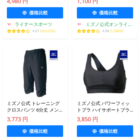
4,980 円
1,100 円
ryu
ウェア
価格比較
価格比較
ライナースポーツ
ミズノ公式オンライン
Yahoo!店
4.67
(20,572件)
4.84
(1,588件)
ミズノ公式 トレーニング
ミズノ公式 パワーフィッ
クロスパンツ 6分丈 メン
トブラ ハイサポートブラ
ズ ブラック トレーニング
レディース ブラック スポ
3,773 円
3,850 円
ウェア
ーツブラ バレー テニス ソ
フトボール
価格比較
価格比較