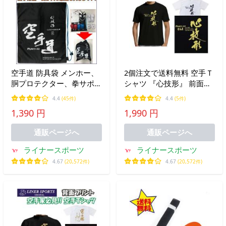
空手道 防具袋 メンホー、
2個注文で送料無料 空手Ｔ
胴プロテクター、拳サポー
シャツ 『心技形』 前面プ
ター、シンガードを１セッ
リント ライナースポーツ
4.4
(45件)
4.4
(5件)
ト入れるのに最適な大きさ
オリジナル 130 140 150 S
1,390 円
1,990 円
です ライナースポーツオ
M L LL 3L
リジナル
通販ページへ
通販ページへ
ライナースポーツ
ライナースポーツ
4.67
(20,572件)
4.67
(20,572件)