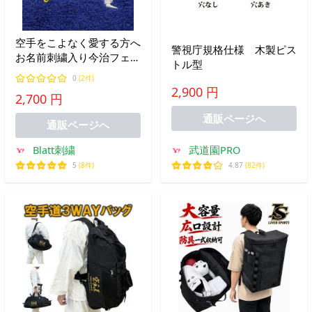
空手をこよなく愛する方へ
警視庁規格仕様 木製ピス
お名前刺繍入り今治フェイ
トル型
スタオル 誕生日 プレゼン
0
(2件)
ト 部活 卒業 記念品 ギフ
2,900 円
2,700 円
ト 謝恩会 人気
通販ページへ
通販ページへ
Blatt刺繍
武道園PRO
5
(8件)
4.87
(82件)