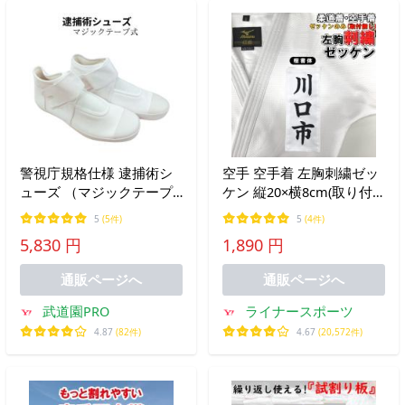
警視庁規格仕様 逮捕術シ
空手 空手着 左胸刺繍ゼッ
ューズ （マジックテープ
ケン 縦20×横8cm(取り付
式仕様）送料無料(北海
け無し)
5
(5件)
5
(4件)
道・沖縄除く)
5,830 円
1,890 円
通販ページへ
通販ページへ
武道園PRO
ライナースポーツ
4.87
(82件)
4.67
(20,572件)