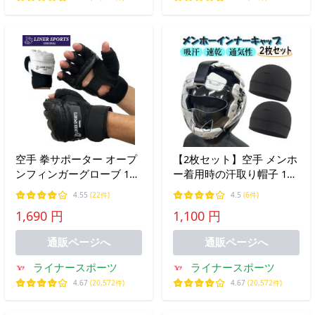
空手 拳サポーター オープ
【2枚セット】空手 メンホ
ンフィンガーグローブ 1年
ー着用時の汗取り帽子 1年
保証 パンチンググローブ
保証 メンホーインナーキ
4.55
(22件)
4.5
(6件)
ハンドガード マジックテ
ャップ 吸汗速乾 洗濯可能
1,690 円
1,100 円
ープ式 ベルクロ 両手セッ
ヘッドギア ヘッドガード
ト 拳サポ 指出し LSALI023
格闘技 menho-cap
通販ページへ
通販ページへ
LSALI021
ライナースポーツ
ライナースポーツ
4.67
(20,572件)
4.67
(20,572件)