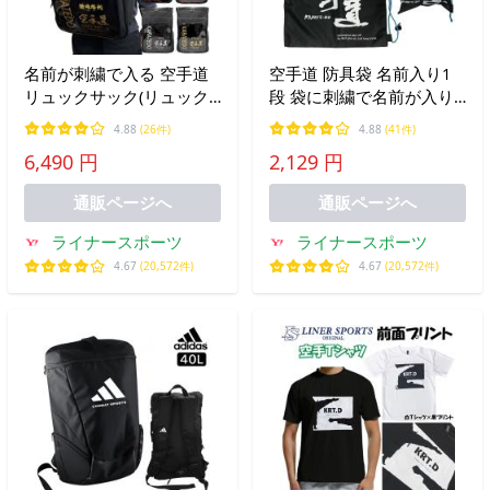
名前が刺繍で入る 空手道
空手道 防具袋 名前入り1
リュックサック(リュック
段 袋に刺繍で名前が入り
バックパック デイパック
ます 空手袋 ライナースポ
4.88
(26件)
4.88
(41件)
バッグ)ライナースポーツ
ーツオリジナル
6,490 円
2,129 円
オリジナル
通販ページへ
通販ページへ
ライナースポーツ
ライナースポーツ
4.67
(20,572件)
4.67
(20,572件)