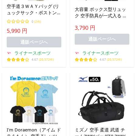
空手道３ＷＡＹバッグ (リ
大容量 ボックス型リュッ
ュックサック・ボストンバ
ク 空手防具が一式入る バ
ッグ・ショルダーバッグ)
ックパック 開口部を広く
0
(2件)
1年保証 合宿 遠征 旅行 空
3,790 円
設計 再帰反射で夜間でも
5,990 円
手用 武道 ライナースポー
視認されやすい 小物ポケ
ツオリジナル LSALI028-
通販ページへ
ット付き 1年保証
通販ページへ
BLK
LSALI070-BLK
ライナースポーツ
ライナースポーツ
4.67
(20,572件)
4.67
(20,572件)
I'm Doraemon（アイム ド
ミズノ 空手 柔道 武道 チ
ラえもん） 空手 Tシャツ
ーム3WAYバッグ50 3WAY