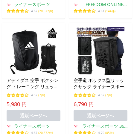
ライナースポーツ
FREEDOM ONLINE
SHOP
4.67
(20,572件)
4.81
(144件)
アディダス 空手 ボクシン
空手道 ボックス型リュッ
グ トレーニング リュック
クサック ライナースポー
サック バックパック Mサ
ツオリジナル バックパッ
4.57
(7件)
4.57
(7件)
イズ 30リットル コンバッ
ク デイパック リュック バ
5,980 円
6,790 円
トスポーツ ryu
ック バッグ スクエア 四角
ADIACC090CS
通販ページへ
通販ページへ
ライナースポーツ
ライナースポーツ 365
日出荷店
4.67
(20,572件)
4.79
(85件)