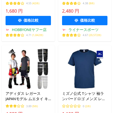
番 練習 テコンドー キック
キックボクシング 空手 柔
4.55
(42件)
4.38
(8件)
ボクシング 急所ガード 防
道 adidas 膝 ひざ ヒザ当
1,680 円
2,480 円
具 格闘技 股間ガード 爆買
て adiFCK051 ryu
価格比較
価格比較
HOBBYONEヤフー店
ライナースポーツ
4.71
(1,842件)
4.67
(20,572件)
アディダス レガース
ミズノ公式 Tシャツ 袖ラ
JAPANモデル ムエタイ キ
ンバードロゴ メンズ レデ
ックボクシング 空手
ィース ドレスネイビー ク
3.89
(9件)
0
(2件)
adidas ADIGSS013SMU
リアランス トレーニング