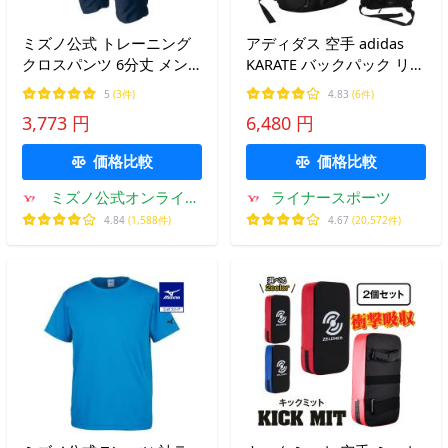
ミズノ公式 トレーニング
アディダス 空手 adidas
クロスパンツ 6分丈 メン
KARATE バックパック リュ
ズ ディープネイビー トレ
ックサック ブラック×ホワ
5
(3件)
4.83
(6件)
ーニングウェア
イト Lサイズ 約40リット
3,773 円
6,480 円
ル 約57×33×23cm ryu
価格比較
価格比較
ミズノ公式オンライン
ライナースポーツ
Yahoo!店
4.84
(1,588件)
4.67
(20,572件)