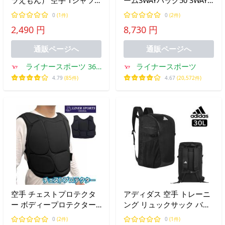
半袖 ライナースポーツオ
バッグ 50L ハンドバッグ
0
(1件)
0
(2件)
リジナル JTS518
ショルダーバッグ バック
2,490 円
8,730 円
パック リュックサック 遠
征 試合 練習 合宿
通販ページへ
通販ページへ
33JB3106
ライナースポーツ 365
ライナースポーツ
日出荷店
4.79
(85件)
4.67
(20,572件)
空手 チェストプロテクタ
アディダス 空手 トレーニ
ー ボディープロテクター
ング リュックサック バッ
ライナースポーツオリジナ
クパック 30リットル Mサ
0
(2件)
0
(1件)