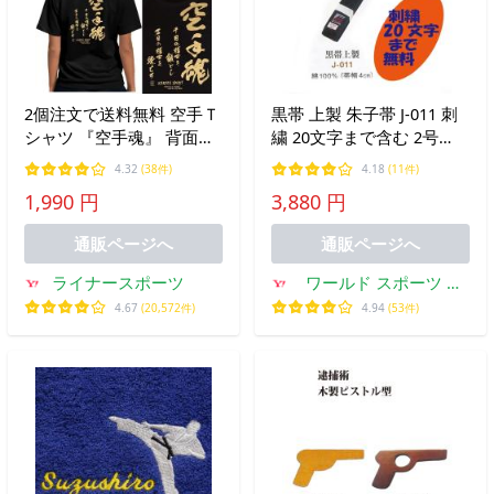
2個注文で送料無料 空手Ｔ
黒帯 上製 朱子帯 J-011 刺
シャツ 『空手魂』 背面プ
繍 20文字まで含む 2号
リント ライナースポーツ
(235cm) 3号(255cm)4号
4.32
(38件)
4.18
(11件)
オリジナル 130 140 150 S
(275cm) 5号(295cm)6号
1,990 円
3,880 円
M L LL 3L ゴールドプリン
(315cm)
ト 黒 白 Tシャツ JTS503
通販ページへ
通販ページへ
ライナースポーツ
ワールド スポーツ 明
将
4.67
(20,572件)
4.94
(53件)