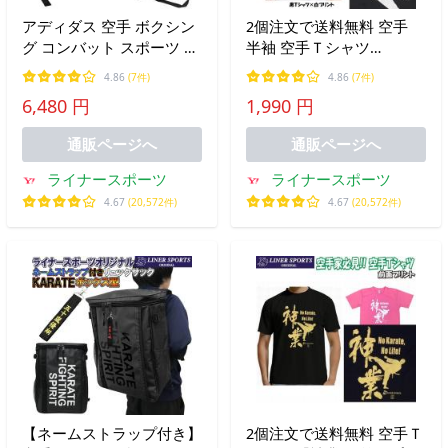
アディダス 空手 ボクシン
2個注文で送料無料 空手
グ コンバット スポーツ リ
半袖 空手Ｔシャツ
ュックサック バックパッ
『KRT．D【空手道】』ボ
4.86
(7件)
4.86
(7件)
ク Lサイズ 40リットル
ックスロゴＴシャツ 正面
6,480 円
1,990 円
COMBAT 57×33×23cm
プリント 空手道 丸首 ライ
ADIACC090K ryu
ナースポーツオリジナル
通販ページへ
通販ページへ
JTS517
ライナースポーツ
ライナースポーツ
4.67
(20,572件)
4.67
(20,572件)
【ネームストラップ付き】
2個注文で送料無料 空手Ｔ