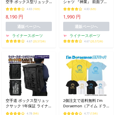
空手 ボックス型リュック
シャツ 『神業』 前面プリ
サック ライナースポーツ
ント ライナースポーツオ
4.83
(18件)
4.83
(6件)
オリジナル バックパック
リジナル 130 140 150 S M
8,190 円
1,990 円
デイパック リュック バッ
L LL 3L
ク バッグ
通販ページへ
通販ページへ
ライナースポーツ
ライナースポーツ
4.67
(20,572件)
4.67
(20,572件)
空手道 ボックス型リュッ
2個注文で送料無料 I'm
クサック 1年保証 ライナ
Doraemon（アイム ドラ
ースポーツオリジナル バ
えもん） 空手 Tシャツ 半
4.78
(9件)
4.77
(13件)