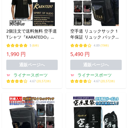
2個注文で送料無料 空手道
空手道 リュックサック 1
Tシャツ『KARATEDO』左
年保証 リュック バックパ
胸プリント ライナースポ
ック デイパック バッグ ラ
5
(6件)
4.89
(19件)
ーツオリジナル 120cm
イナースポーツオリジナル
1,990 円
5,490 円
130cm 140cm 150cm S M
L LL 3L
通販ページへ
通販ページへ
ライナースポーツ
ライナースポーツ
4.67
(20,572件)
4.67
(20,572件)