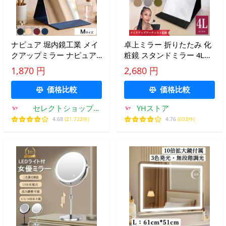
ナピュア 堀内鏡工業 メイ
卓上ミラー 折りたたみ 化
クアップミラー ナピュア
粧鏡 スタンドミラー 4Lサ
フォールディングミラーM
イズ レザー 角度調整 12色
1,870 円
2,680 円
メイクアップミラー 卓上
25cm×35cm 大きい 鏡 メ
ミラー 特許取得 日本製 角
イクアップ
価格比較
価格比較
度調節 ファンデーション
セレクトショップ
YHストア
色選び
AQUA・アクア
4.68
(21,722件)
4.76
(603件)