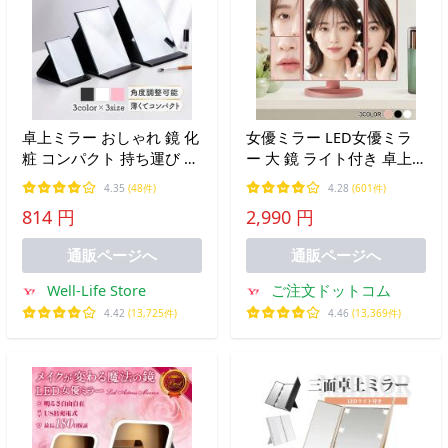
卓上ミラー おしゃれ 鏡 化
女優ミラー LED女優ミラ
粧 コンパクト 持ち運び ス
ー 大 鏡 ライト付き 卓上
タンド シンプル 卓上 スタ
ミラー 化粧鏡 ドレッサー
4.35
(48件)
4.28
(601件)
ンドミラー 折りたたみ テ
ライト 爆買 送料無料 女
814 円
2,990 円
ーブルミラー 角度調整 黒
優ライト 卓上 2倍 3倍
かわいい メイク直し
joyu-mr01
通販ページへ
通販ページへ
Well-Life Store
ご注文ドットコム
4.42
(13,725件)
4.46
(13,369件)