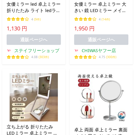
女優ミラー led 卓上ミラー
女優ミラー 卓上ミラー 大
折りたたみ ライト ledライ
きい 鏡 LEDミラー メイク
ト付き おしゃれ 鏡 卓上
卓上 3色調光 角度調整
4
(9件)
4
(14件)
充電式 軽量 化粧 メイク
USB充電式 選べる4色 おし
1,130 円
1,950 円
持ち運び
ゃれ
通販ページへ
通販ページへ
ステイフリーショップ
CHIWASヤフー店
4.08
(303件)
4.75
(300件)
立ち上がる 折りたたみ
卓上 両面 卓上ミラー 裏面
LEDミラー 卓上ミラー 女