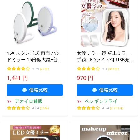
15X スタンド式 両面 ハン
女優ミラー 鏡 卓上ミラー
ドミラー 15倍拡大鏡+普通
手鏡 LEDライト付 USB充
鏡 手持ちミラー メイクア
電式 コンパクトミラー 折
4.24
(21件)
4.1
(343件)
ップミラー 鏡 両面ペデス
りたたみ
1,441 円
970 円
タル拡大
価格比較
価格比較
アオイロ通販
ペンギンフライ
4.84
(76件)
4.74
(2,731件)