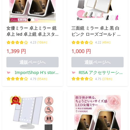
女優ミラー 卓上ミラー 鏡
三面鏡 ミラー 卓上 黒 白
卓上 led 卓上鏡 卓上スタ
ピンク ローズゴールド パ
ンドミラー 手鏡 メイクミ
ール シルバー シャンパン
4.23
(106件)
4.22
(49件)
ラー 折りたたみ ライト付
女優ミラー 鏡 ライト led
1,399 円
1,000 円
き usb充電式 おしゃれ
かわいい 化粧 折りたたみ
コンパクト 今だけ価格
通販ページへ
通販ページへ
ImportShop H’s store
RISA アクセサリーショ
jp
ップ
4.79
(954件)
4.75
(378件)