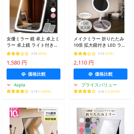
女優ミラー 鏡 卓上 卓上ミ
メイクミラー 折りたたみ
ラー 卓上鏡 ライト付きミ
10倍 拡大鏡付き LED ライ
ラー led 充電式 折りたた
ト メイクアップ ミラー 鏡
3.93
(85件)
3.53
(57件)
み コンパクト かわいい 折
卓上 卓上鏡 メイク 化粧
1,580 円
2,110 円
りたたみ 軽量 ミラー 持ち
女優鏡 女優ミラー 収納 照
運び 折り畳み 大きめ 旅行
明
価格比較
価格比較
Aspla
プライスバリュー
4.74
(1,638件)
4.42
(15,957件)