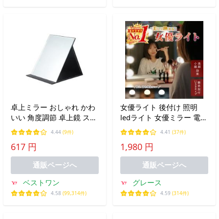
卓上ミラー おしゃれ かわ
女優ライト 後付け 照明
いい 角度調節 卓上鏡 スタ
ledライト 女優ミラー 電球
ンドミラ− レザー 枠なし
メイク 鏡 化粧 洗面所 化
4.44
(9件)
4.41
(37件)
鏡 折り畳み 折りたたみ 大
粧台 ドレッサー 明るい ミ
617 円
1,980 円
きい 持ち運び ((S
ラーライト LED後付け
通販ページへ
通販ページへ
ベストワン
グレース
4.58
(99,314件)
4.59
(314件)