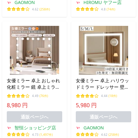
GAOMON
HIROMU ヤフー店
4.62
(258件)
4.8
(74件)
女優ミラー 卓上 おしゃれ
女優ミラー 卓上 ハリウッ
化粧ミラー 鏡 卓上ミラー
ドミラー ドレッサー 壁掛
女性大人気 LED ミラー 壁
け 電球 化粧鏡 ライト付き
4.49
(76件)
4.44
(18件)
掛け 電球ミラー 三段調節
拡大鏡 LED化粧鏡 卓上ミ
8,980 円
5,980 円
可能 プロ用 メイク ドレッ
ラー 化粧ミラー S
サー 誕生日 プレゼント 爆
通販ページへ
通販ページへ
買
智恒ショッピング店
GAOMON
4.73
(1,497件)
4.62
(258件)