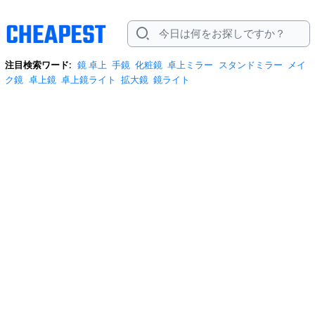
注目検索ワード:
鏡 卓上
手鏡
化粧鏡
卓上ミラー
スタンドミラー
メイ
ク鏡
卓上鏡
卓上鏡ライト
拡大鏡
鏡ライト