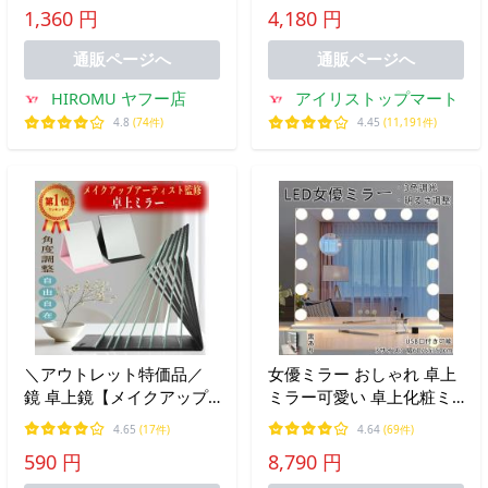
1,360 円
4,180 円
折りたたみ折立鏡 鏡 卓上
ト付き 明るい 自然光ミラ
鏡 スタンドミラー Lサイ
ー ミラーライト
通販ページへ
通販ページへ
ズ
HIROMU ヤフー店
アイリストップマート
4.8
(74件)
4.45
(11,191件)
＼アウトレット特価品／
女優ミラー おしゃれ 卓上
鏡 卓上鏡【メイクアップ
ミラー可愛い 卓上化粧ミ
アーティスト監修】角度自
ラー 鏡 女性大人気 LEDミ
4.65
(17件)
4.64
(69件)
在調整＆他社より１サイズ
ラー ライト 電球ミラー 三
590 円
8,790 円
大きい鏡面の折りたたみ折
段調節 電球ミラー 三段調