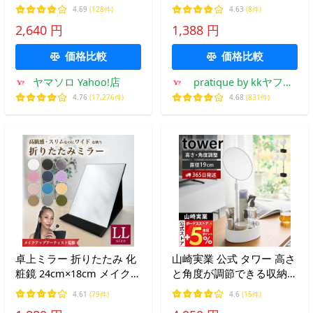
おしゃれ 鏡 ミラー 卓上
9740
4.69
(128件)
4.63
(8件)
両面 拡大鏡 トレー付き 化
2,640 円
1,388 円
粧品 メイク 小物入れ 2819
2820
価格比較
価格比較
ヤマソロ Yahoo!店
pratique by kkヤフー
店
4.76
(17,276件)
4.68
(831件)
卓上ミラー 折りたたみ 化
山崎実業 公式 タワー 高さ
粧鏡 24cm×18cm メイクミ
と角度が調節できる収納付
ラー 大きめ LLサイズ
きスタンドミラー tower
4.61
(79件)
4.6
(15件)
卓上 収納 おしゃれ 鏡 調