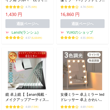
鏡 化粧鏡 卓上ミラー アル
ー クリスタル ライト付き
4.75
(4件)
4.74
(50件)
ミニウム 洗面 シンプル お
卓上ミラー ダイヤモンド
1,430 円
16,860 円
しゃれ 定番 パラデック ア
ミラー 鏡 ライト付き 化粧
ネシー
鏡 タッチスイッチ 女優鏡
通販ページへ
通販ページへ
Lansh(ランシュ)
YUKIのショップ
4.57
(6,664件)
4.55
(80件)
鏡 卓上鏡【【anan掲載・
女優ミラー 卓上ミラー led
メイクアップアーティスト
ドレッサー 卓上 かわいい
監修】角度自在調整＆他社
鏡 ライト 日光 軽量 ミラ
4.69
(13件)
4.69
(16件)
より１サイズ大きい鏡面の
ー 女性 メイクミラー ライ