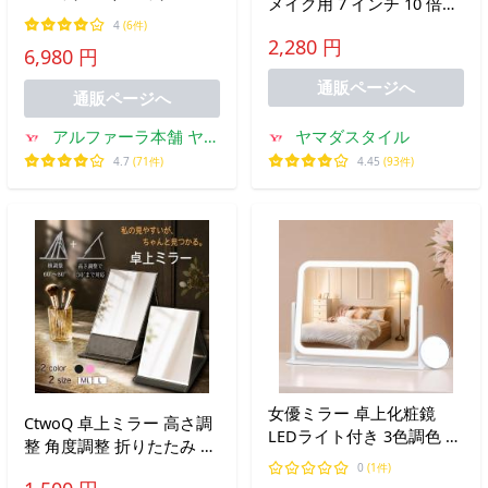
メイク用 7 インチ 10 倍拡
優 ミラー ライト付き 10倍
大鏡 6 インチ 3 倍 スタン
4
(6件)
拡大鏡 化粧鏡 LEDライト
2,280 円
ドミラー ショップ 両面鏡
6,980 円
卓上 メイク用ミラー ハリ
高さ 8 インチ 卓上鏡 メイ
ウッド ライブ配信
通販ページへ
クアッ
通販ページへ
アルファーラ本舗 ヤフ
ヤマダスタイル
ー店
4.7
(71件)
4.45
(93件)
女優ミラー 卓上化粧鏡
CtwoQ 卓上ミラー 高さ調
LEDライト付き 3色調色 無
整 角度調整 折りたたみ 鏡
段階調光 10倍拡大鏡付き
卓上鏡 化粧鏡 スタンドミ
0
(1件)
360°回転 ハリウッドミラ