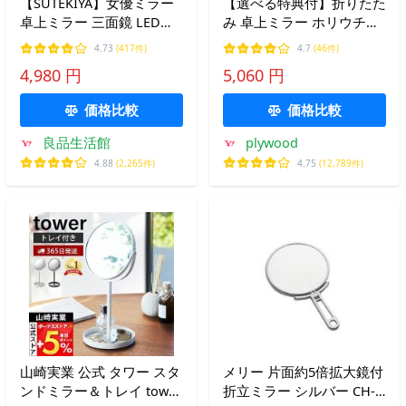
【SUTEKIYA】女優ミラー
【選べる特典付】折りたた
卓上ミラー 三面鏡 LEDラ
み 卓上ミラー ホリウチミ
イト付き 化粧鏡 三色調光
ラー 2Way フォールディン
4.73
(417件)
4.7
(46件)
無段階明るさ調節 タッチ
グミラー HORIUCHI
4,980 円
5,060 円
ボタン 折りたたみ 記憶機
MIRROR Folding 2 Way
能 一年保証
Mirror 高さ 調節 化粧鏡 ナ
価格比較
価格比較
ピュアミラー
良品生活館
plywood
4.88
(2,265件)
4.75
(12,789件)
山崎実業 公式 タワー スタ
メリー 片面約5倍拡大鏡付
ンドミラー＆トレイ tower
折立ミラー シルバー CH-