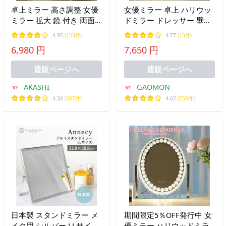
卓上ミラー 高さ調整 女優
女優ミラー 卓上 ハリウッ
ミラー 拡大 鏡 付き 両面
ドミラー ドレッサー 壁掛
ミラー 3倍5倍10倍拡大鏡
け 電球 化粧鏡 ライト付き
4.95
(153件)
4.77
(13件)
女優ミラー 卓上 丸 おしゃ
拡大鏡 LED化粧鏡 卓上ミ
6,980 円
7,650 円
れ 卓上 鏡 かわいい 円形
ラー 化粧ミラー L
ミラー 卓上ミラー ライト
通販ページへ
通販ページへ
付き
AKASHI
GAOMON
4.34
(587件)
4.62
(258件)
日本製 スタンドミラー メ
期間限定5％OFF発行中 女
イク用 シルバー LLサイズ
優ミラー ハリウッドミラ