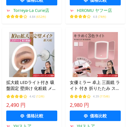
Torreya-La Curie店
HIROMU ヤフー店
4.84
(652件)
4.8
(74件)
拡大鏡 LEDライト付き 吸
女優ミラー 卓上 三面鏡 ラ
盤固定 壁掛け 化粧鏡 メイ
イト 付き 折りたたみ スタ
クミラー 女優ミラー 卓上
ンドミラー 化粧品収納 卓
4.42
(12件)
4.39
(115件)
ミラー ギフト 10倍拡大
上ドレッサー 化粧箱 プレ
2,490 円
2,980 円
ゼント ギフト
価格比較
価格比較
YHストア
YHストア