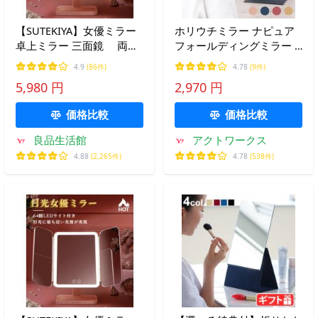
【SUTEKIYA】女優ミラー
ホリウチミラー ナピュア
卓上ミラー 三面鏡 両サ
フォールディングミラー L
イドにもLEDライト三色調
HORIUCHI MIRROR 日本
4.9
(86件)
4.78
(9件)
光 無段階明るさ調節 タッ
製 卓上 折立ミラー 持ち運
5,980 円
2,970 円
チボタン 折りたたみ 記憶
び メイク メイクアップ か
機能 一年保証
がみ ミラー 角度調整 角型
価格比較
価格比較
良品生活館
アクトワークス
4.88
(2,265件)
4.78
(538件)