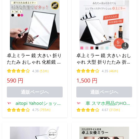
卓上ミラー 鏡 大きい 折り
卓上ミラー 鏡 大きい おし
たたみ おしゃれ 化粧鏡 ス
ゃれ 大型 折りたたみ 折り
タンドミラー 角度自由
畳み 小さい 角度調整 化粧
4.38
(53件)
4.35
(46件)
用 携帯用 コンパクト 薄い
590 円
1,500 円
メイク スタンドミラー
通販ページへ
通販ページへ
aitopi Yahoo!ショッピ
車 スマホ用品のHORI
ング店
ストア
4.75
(755件)
4.67
(313件)