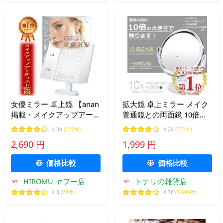
女優ミラー 卓上鏡 【anan
拡大鏡 卓上ミラー メイク
掲載・メイクアップアーテ
普通鏡との両面鏡 10倍鏡
ィスト監修】 化粧鏡 メイ
化粧鏡 (宅配便送料無料)
4.34
(127件)
4.24
(523件)
クミラー LEDライト付き
2,690 円
1,999 円
三面鏡 鏡 ミラー 三面鏡
卓上
価格比較
価格比較
HIROMU ヤフー店
トナリの雑貨店
4.8
(74件)
4.76
(7,699件)