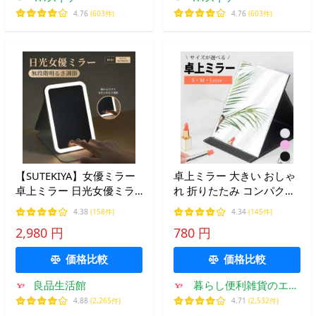
4.76
(603件)
4.76
(603件)
【SUTEKIYA】女優ミラー
卓上ミラー 大きい おしゃ
卓上ミラー 日光女優ミラ
れ 折りたたみ コンパクト
ー 携帯型 化粧鏡 三色調光
鏡 卓上 角度調整 大型 調
4.38
(158件)
4.34
(145件)
LEDミラー 明るさ調節 タ
節 化粧鏡
2,980 円
780 円
ッチボタン 記憶機能 折り
たたみ式 一年保証
価格比較
価格比較
良品生活館
暮らし便利雑貨のエフ
ケーストア
4.88
(2,265件)
4.71
(2,532件)