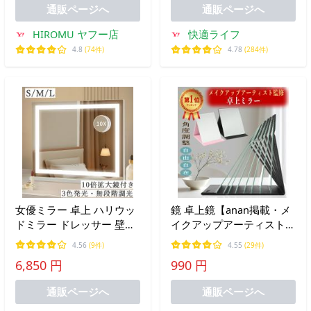
立鏡 鏡 卓上鏡 MLサイズ
節可能 幅50cm 幅55cm 幅
通販ページへ
通販ページへ
60cm
HIROMU ヤフー店
快適ライフ
4.8
(74件)
4.78
(284件)
女優ミラー 卓上 ハリウッ
鏡 卓上鏡【anan掲載・メ
ドミラー ドレッサー 壁掛
イクアップアーティスト監
け 電球 化粧鏡 ライト付き
修】角度自在調整＆他社よ
4.56
(9件)
4.55
(29件)
拡大鏡 LED化粧鏡 卓上ミ
り１サイズ大きい鏡面の折
6,850 円
990 円
ラー 化粧ミラー M
りたたみ折立鏡 鏡 卓上鏡
スタンドミラー MLサイズ
通販ページへ
通販ページへ