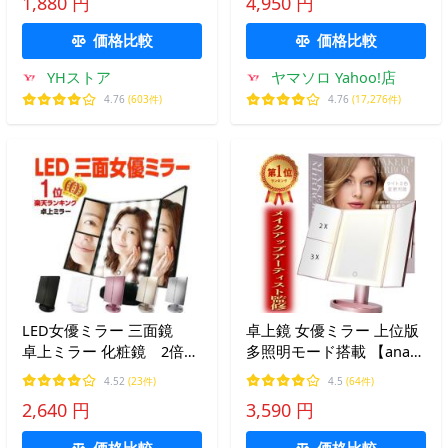
1,880 円
4,950 円
整 小物入れ トレー 10418
10419
価格比較
価格比較
YHストア
ヤマソロ Yahoo!店
4.76
(603件)
4.76
(17,276件)
LED女優ミラー 三面鏡
卓上鏡 女優ミラー 上位版
卓上ミラー 化粧鏡 2倍＆
多照明モード搭載 【anan
3倍拡大鏡付き 折りたたみ
掲載・メイクアップアーテ
4.52
(23件)
4.5
(64件)
式 タッチパネル 女優ミラ
ィスト監修】 化粧鏡 メイ
2,640 円
3,590 円
ー 【安心の12ヶ月保証＆
クミラー LEDライト付き
日本語説明書】
三面鏡 鏡 ミラー 卓上
価格比較
価格比較