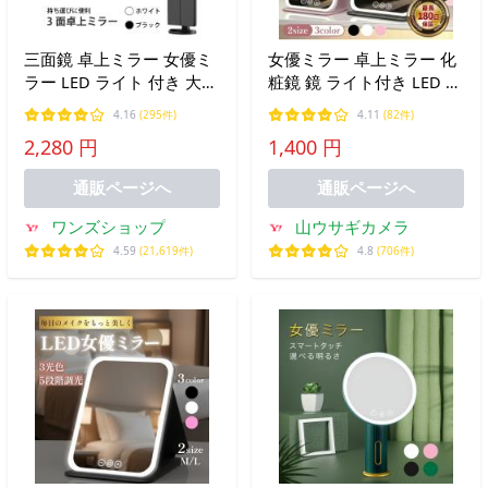
三面鏡 卓上ミラー 女優ミ
女優ミラー 卓上ミラー 化
ラー LED ライト 付き 大型
粧鏡 鏡 ライト付き LED 卓
大きい 化粧 メイク おしゃ
上 折りたたみ 充電式 USB
4.16
(295件)
4.11
(82件)
れ かわいい 折りたたみ 拡
充電式 コンパクト
2,280 円
1,400 円
大鏡 LEDライト付き スタ
ンドミラー トレー
通販ページへ
通販ページへ
ワンズショップ
山ウサギカメラ
4.59
(21,619件)
4.8
(706件)