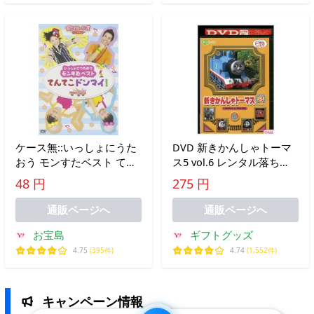
ケース無::いっしょにうた
DVD 新きかんしゃトーマ
おう モンすたベスト てん
ス5 vol.6 レンタル落ち
てこドンマイ! 中古 DVD
ZX00169
48 円
275 円
通販ページへ
通販ページへ
お宝島
ギフトグッズ
4.75
(395件)
4.74
(1,552件)
キャンペーン情報