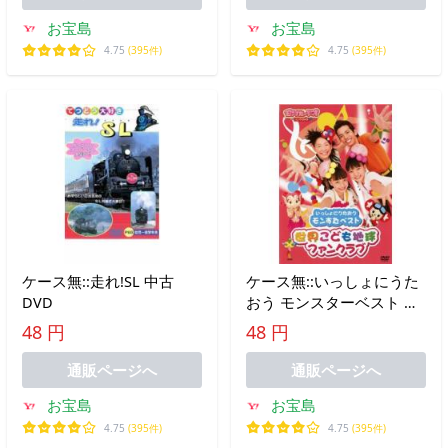
お宝島
お宝島
4.75
(395件)
4.75
(395件)
ケース無::走れ!SL 中古
ケース無::いっしょにうた
DVD
おう モンスターベスト 世
界こども地球ファンクラブ
48 円
48 円
中古 DVD
通販ページへ
通販ページへ
お宝島
お宝島
4.75
(395件)
4.75
(395件)