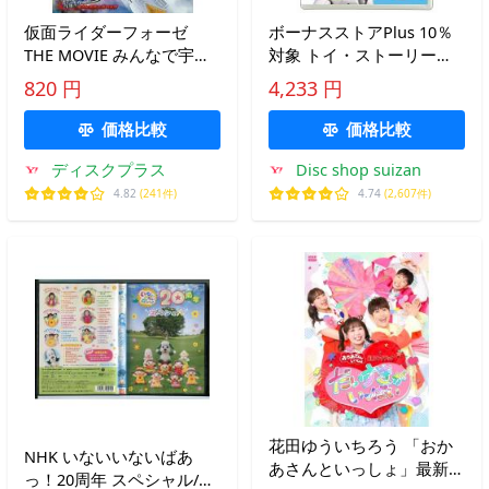
仮面ライダーフォーゼ
ボーナスストアPlus 10％
THE MOVIE みんなで宇宙
対象 トイ・ストーリー
キターッ! コレクターズパ
Blu-ray+DVD
820 円
4,233 円
ック [Blu-ray+2DVD]
価格比較
価格比較
ディスクプラス
Disc shop suizan
4.82
(241件)
4.74
(2,607件)
花田ゆういちろう 「おか
NHK いないいないばあ
あさんといっしょ」最新ソ
っ！20周年 スペシャル/中