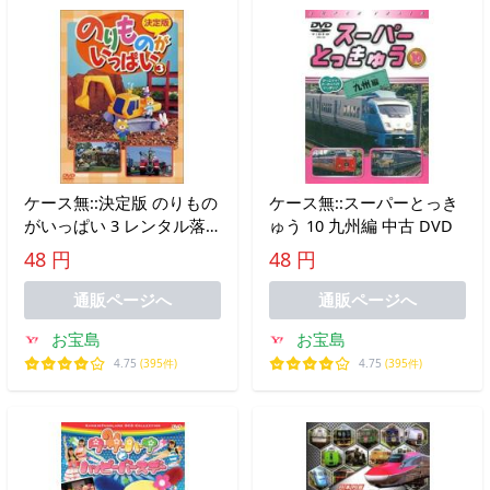
ケース無::決定版 のりもの
ケース無::スーパーとっき
がいっぱい 3 レンタル落
ゅう 10 九州編 中古 DVD
ち 中古 DVD
48 円
48 円
通販ページへ
通販ページへ
お宝島
お宝島
4.75
(395件)
4.75
(395件)