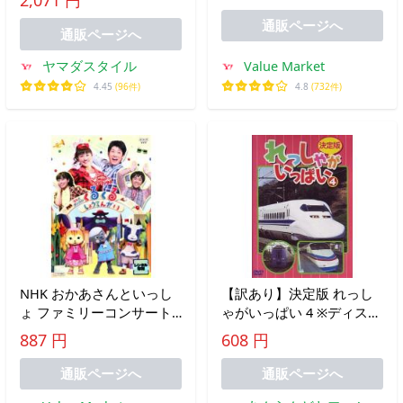
2,071 円
しつけ やわらかい クリス
マス
通販ページへ
通販ページへ
ヤマダスタイル
Value Market
4.45
(96件)
4.8
(732件)
NHK おかあさんといっし
【訳あり】決定版 れっし
ょ ファミリーコンサート
ゃがいっぱい 4 ※ディスク
うたとダンスのくるくるし
のみ ※センターホール割
887 円
608 円
ょうてんがい レンタル落
れ レンタル落ち 中古 DVD
ち 中古 DVD
ケース無
通販ページへ
通販ページへ