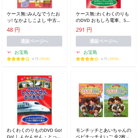
ケース無::みんなでうたお
ケース無::わくわくのりも
ッ! なかよしこよし 中古
のDVD おもしろ電車、SL
DVD
大集合! レンタル落ち 中古
48 円
291 円
DVD
通販ページへ
通販ページへ
お宝島
お宝島
4.75
(395件)
4.75
(395件)
わくわくのりものDVD Go!
モンチッチとあいちゃんの
Go! しんかんせん・とっき
ベビチッチえいご 全2枚