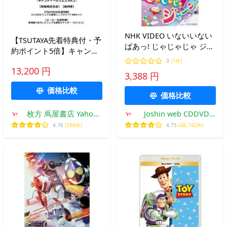
NHK VIDEO いないいない
【TSUTAYA先着特典付・予
ばあっ! じゃじゃじゃ ジ
約ポイント5倍】キャンデ
ャ〜ン!【DVD】/子供向け
ィーカリエス vol.2 ＜
0
(1件)
[DVD]【返品種別A】
13,200 円
数量限定生産＞［最終巻］
3,388 円
価格比較
価格比較
枚方 蔦屋書店 Yahoo!
Joshin web CDDVD
店
Yahoo!店
4.76
(390件)
4.75
(48,742件)