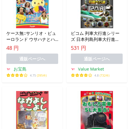
ケース無::サンリオ・ピュ
ビコム 列車大行進シリー
ーロランド ウサハナとハ
ズ 日本列島列車大行進
ッピーバースデー レンタ
2018 キッズバージョン レ
48 円
531 円
ル落ち 中古 DVD
ンタル落ち 中古 DVD
通販ページへ
通販ページへ
お宝島
Value Market
4.75
(395件)
4.8
(732件)