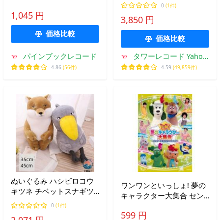
ングブック だいすきがい
古DVD レンタル落
0
(1件)
っぱい DVD
1,045 円
ち/c0900
3,850 円
価格比較
価格比較
パインブックレコード
タワーレコード Yahoo!
店
4.86
(56件)
4.59
(49,859件)
ぬいぐるみ ハシビロコウ
ワンワンといっしょ! 夢の
キツネ チベットスナギツ
キャラクター大集合 セン
ネグッズ 抱き枕 動物 置物
ターを取るのは、だれだ!?
0
(1件)
雑貨 縫い包み 添い寝 寝か
599 円
レンタル落ち 中古 DVD