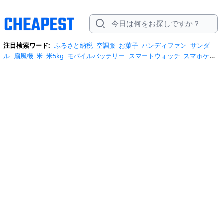
注目検索ワード:
ふるさと納税
空調服
お菓子
ハンディファン
サンダ
ル
扇風機
米
米5kg
モバイルバッテリー
スマートウォッチ
スマホケー
ス
水
クーラーボックス
炭酸水
日傘
スポットクーラー
プロテイン
ト
イレットペーパー
ビール
tシャツ
米10kg
スーツケース
エアコン
自
転車
サーキュレーター
冷蔵庫
水 2リットル
イヤホン bluetooth
usbメ
モリ
ショルダーバッグ
掃除機
カラコン
サンダル レディース
スクイー
ズ
スニーカー
テレビ
お米 5kg
ポータブル電源
シャンプー