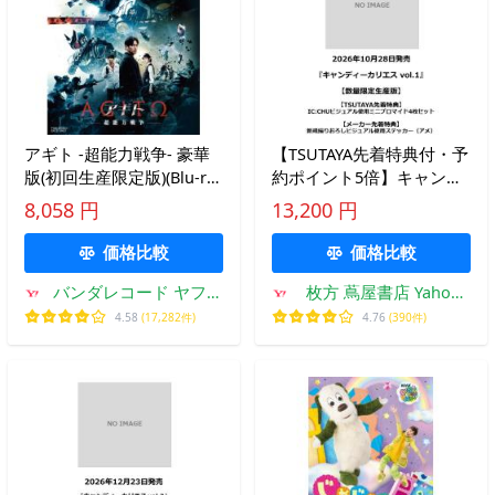
アギト -超能力戦争- 豪華
【TSUTAYA先着特典付・予
版(初回生産限定版)(Blu-ray
約ポイント5倍】キャンデ
Disc) ／ 仮面ライダー
ィーカリエス vol.1＜数量
8,058 円
13,200 円
(Blu-ray) (予約)
限定生産版＞
価格比較
価格比較
バンダレコード ヤフー
枚方 蔦屋書店 Yahoo!
店
店
4.58
(17,282件)
4.76
(390件)