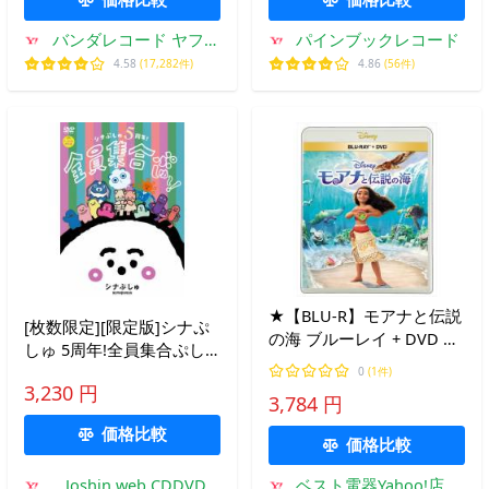
バンダレコード ヤフー
パインブックレコード
店
4.58
(17,282件)
4.86
(56件)
★【BLU-R】モアナと伝説
[枚数限定][限定版]シナぷ
の海 ブルーレイ + DVD セ
しゅ 5周年!全員集合ぷし
ット(Blu-ray Disc+DVD)
ゅ〜!【グッズ付き限定盤
0
(1件)
3,230 円
DVD】/子供向け[DVD]
3,784 円
【返品種別A】
価格比較
価格比較
Joshin web CDDVD
ベスト電器Yahoo!店