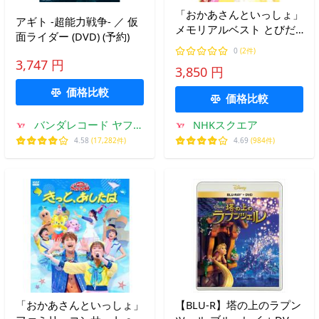
「おかあさんといっしょ」
アギト -超能力戦争- ／ 仮
メモリアルベスト とびだ
面ライダー (DVD) (予約)
そう どこまでも DVD
0
(2件)
3,747 円
3,850 円
価格比較
価格比較
バンダレコード ヤフー
NHKスクエア
店
4.58
(17,282件)
4.69
(984件)
「おかあさんといっしょ」
【BLU-R】塔の上のラプン