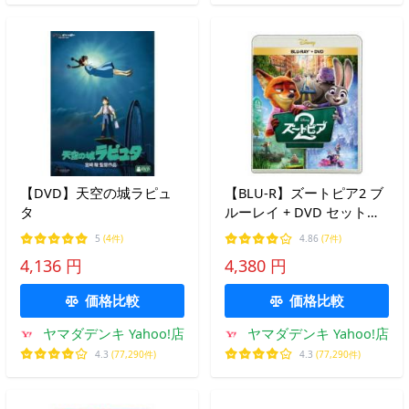
【DVD】天空の城ラピュ
【BLU-R】ズートピア2 ブ
タ
ルーレイ + DVD セット
(Blu-ray Disc+DVD)
5
(4件)
4.86
(7件)
4,136 円
4,380 円
価格比較
価格比較
ヤマダデンキ Yahoo!店
ヤマダデンキ Yahoo!店
4.3
(77,290件)
4.3
(77,290件)