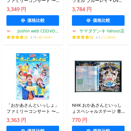
ファミリーコンサート 〜
ツェル ブルーレイ + DVD
きっと、あしたは〜【Blu-
セット(Blu-ray Disc+DVD)
3,349 円
3,784 円
ray】/子供向け[Blu-ray]
【返品種別A】
価格比較
価格比較
Joshin web CDDVD
ヤマダデンキ Yahoo!店
Yahoo!店
4.75
(48,742件)
4.3
(77,290件)
「おかあさんといっしょ」
NHK おかあさんといっし
ファミリーコンサート 〜
ょスペシャルステージ 青
きっと、あしたは〜 ／
空ワンダーランド/DVD 中
3,363 円
770 円
NHKおかあさんといっし
古 レンタル落ち/c6707
ょ (DVD) (予約)
価格比較
価格比較