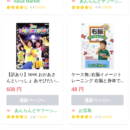
Value Market
あんらんどヤフーショ
ップ
4.8
(732件)
4.85
(750件)
【訳あり】NHK おかあさ
ケース無::右脳イメージト
んといっしょ あそびだい
レーニング 右脳と身体で
すき! スペシャルステージ
おぼえる えいご 2 レンタ
608 円
48 円
※ディスクのみ レンタル
ル落ち 中古 DVD
落ち 中古 DVD ケース無
通販ページへ
通販ページへ
あんらんどヤフーショ
お宝島
ップ
4.85
(750件)
4.75
(395件)