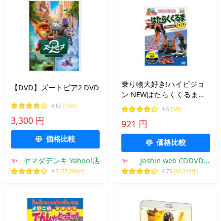
乗り物大好き!ハイビジョ
【DVD】ズートピア2 DVD
ン NEWはたらくくるまス
ペシャル100/子供向け
4.62
(13件)
4.6
(5件)
[DVD]【返品種別A】
3,300 円
921 円
価格比較
価格比較
ヤマダデンキ Yahoo!店
Joshin web CDDVD
Yahoo!店
4.3
(77,290件)
4.75
(48,742件)