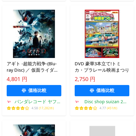
アギト -超能力戦争-(Blu-
DVD 豪華3本立て!トミ
ray Disc) ／ 仮面ライダー
カ・プラレール映画まつり
(Blu-ray) (予約)
4,801 円
2,750 円
価格比較
価格比較
バンダレコード ヤフー
Disc shop suizan 2号
店
店
4.58
(17,282件)
4.77
(451件)