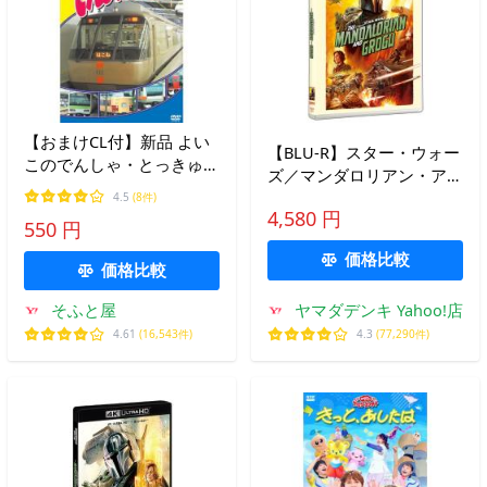
【おまけCL付】新品 よい
【BLU-R】スター・ウォー
このでんしゃ・とっきゅう
ズ／マンダロリアン・アン
（電車・特急） （DVD）
ド・グローグー ブルーレ
4.5
(8件)
ABX-303
4,580 円
イ + DVDセット(ブルーレ
550 円
イ + DVD)
価格比較
価格比較
そふと屋
ヤマダデンキ Yahoo!店
4.61
(16,543件)
4.3
(77,290件)