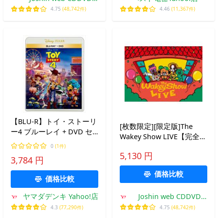
Yahoo!店
4.75
(48,742件)
4.46
(11,367件)
【BLU-R】トイ・ストーリ
[枚数限定][限定版]The
ー4 ブルーレイ + DVD セ
Wakey Show LIVE【完全生
ット(Blu-ray Disc+DVD)
産限定版】/子供向け
0
(1件)
5,130 円
[DVD]【返品種別A】
3,784 円
価格比較
価格比較
ヤマダデンキ Yahoo!店
Joshin web CDDVD
Yahoo!店
4.3
(77,290件)
4.75
(48,742件)