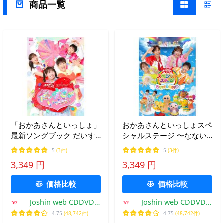
商品一覧
「おかあさんといっしょ」
おかあさんといっしょスペ
最新ソングブック だいす
シャルステージ 〜なない
きがいっぱい【DVD】/子
ろのはね〜【DVD】/子供
5
(3件)
5
(3件)
供向け[DVD]【返品種別
向け[DVD]【返品種別A】
3,349 円
3,349 円
A】
価格比較
価格比較
Joshin web CDDVD
Joshin web CDDVD
Yahoo!店
Yahoo!店
4.75
(48,742件)
4.75
(48,742件)