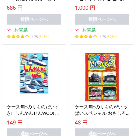
ゅう レンタル落ち 中古
Sweet Dreams、Little
686 円
1,000 円
DVD
Angels セット 中古 DVD
通販ページへ
通販ページへ
お宝島
お宝島
4.75
(395件)
4.75
(395件)
ケース無::のりものだいす
ケース無::のりものがいっ
き!! しんかんせんWOO! レ
ぱいスペシャル おもしろ
ンタル落ち 中古 DVD
いはたらくくるま レンタ
149 円
48 円
ル落ち 中古 DVD
通販ページへ
通販ページへ