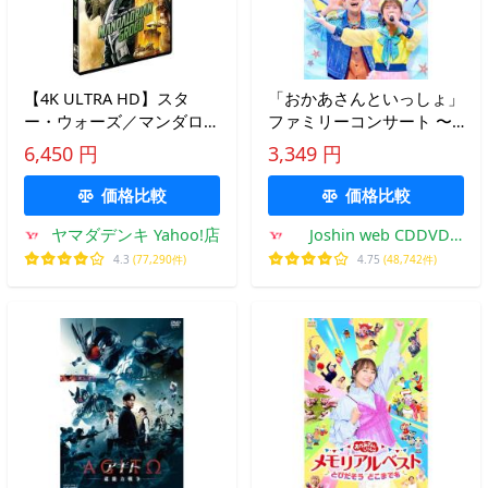
【4K ULTRA HD】スタ
「おかあさんといっしょ」
ー・ウォーズ／マンダロリ
ファミリーコンサート 〜
アン・アンド・グローグー
きっと、あしたは〜
6,450 円
3,349 円
4K UHD + ブルーレイ セッ
【DVD】/子供向け[DVD]
ト(4K ULTRA HD+ブルーレ
【返品種別A】
価格比較
価格比較
イ)
ヤマダデンキ Yahoo!店
Joshin web CDDVD
Yahoo!店
4.3
(77,290件)
4.75
(48,742件)