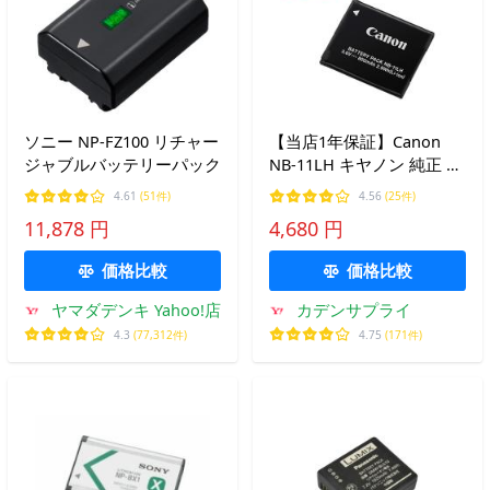
ソニー NP-FZ100 リチャー
【当店1年保証】Canon
ジャブルバッテリーパック
NB-11LH キヤノン 純正 リ
チャージブルバッテリー
4.61
(51件)
4.56
(25件)
キャノン リチウムイオン
11,878 円
4,680 円
バッテリー デジタルカメ
ラ デジカメ 充電池
価格比較
価格比較
ヤマダデンキ Yahoo!店
カデンサプライ
4.3
(77,312件)
4.75
(171件)