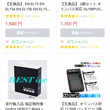
【互換品】 EN-EL15 EN-
【互換品】 2個セット オ
EL15a EN-EL15b EN-EL15c
リンパス対応 OLYMPUS対
ニコン対応 バッテリー Z6
応 LI-50B バッテリー ロワ
4.39
(247件)
4.38
(252件)
Z7 Z8 Z6 III 対応 ロワジャ
ジャパン
1,840 円
1,350 円
パン
通販ページへ
通販ページへ
ロワジャパン
ロワジャパン
4.66
(26,517件)
4.66
(26,517件)
並行輸入品 保証無特価・
【互換品】 オリンパス対
GoPro HERO12 Black /
応 LI-50B バッテリー 2個