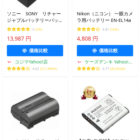
ソニー SONY リチャー
Nikon（ニコン） 一眼カメ
ジャブルバッテリーパッ
ラ用バッテリー EN-EL14a
ク NP-SA100
5
(3件)
4.81
(16件)
13,987 円
4,808 円
価格比較
価格比較
コジマYahoo!店
ケーズデンキ Yahoo!シ
ョップ
4.62
(211,969件)
4.77
(26,492件)