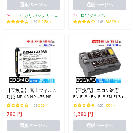
クス
通販ページへ
通販ページへ
ヒカリバッテリー
ロワジャパン
Yahoo!店
4.79
(1,945件)
4.66
(26,517件)
【互換品】 富士フイルム
【互換品】 ニコン対応
対応 NP-45 NP-45S NP-
EN-EL3e EN-EL3 EN-EL3a
45A バッテリー FUJIFILM
大容量 バッテリー D700
4.58
(353件)
4.55
(155件)
対応 フジフイルム対応 ロ
D300 D80 D50 対応 ロワジ
780 円
1,380 円
ワジャパン
ャパン
通販ページへ
通販ページへ