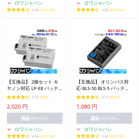
ロワジャパン
ロワジャパン
4.66
(26,517件)
4.66
(26,517件)
【互換品】 2個セット キ
【互換品】 オリンパス対
ヤノン対応 LP-E8 バッテ
応 BLS-50 BLS-5 バッテリ
リー 残量表示 Canon対応
ー リチウムイオン充電池
4.52
(99件)
4.51
(332件)
EOS Kiss X4 X5 X6i X7i 対
純正充電器対応 ロワジャ
2,020 円
1,080 円
応 ロワジャパン
パン
通販ページへ
通販ページへ
ロワジャパン
ロワジャパン
4.66
(26,517件)
4.66
(26,517件)