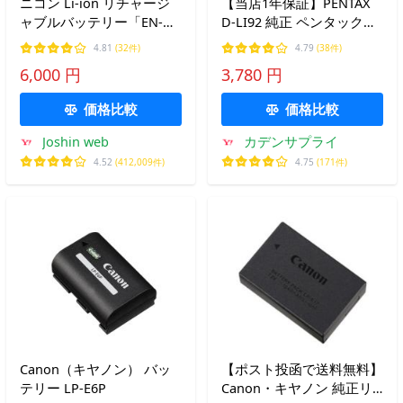
ニコン Li-ion リチャージ
【当店1年保証】PENTAX
ャブルバッテリー「EN-
D-LI92 純正 ペンタックス
EL15c」 Nikon EN-EL15C
リチウムイオンバッテリー
4.81
(32件)
4.79
(38件)
返品種別A
パック デジタルカメラ 充
6,000 円
3,780 円
電池 DLI92
価格比較
価格比較
Joshin web
カデンサプライ
4.52
(412,009件)
4.75
(171件)
Canon（キヤノン） バッ
【ポスト投函で送料無料】
テリー LP-E6P
Canon・キヤノン 純正リ