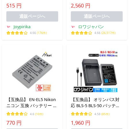
DIGITAL 200a IXY DIGITAL
D700 D300 D80 D50 対応
515 円
2,560 円
300 等 対応 充電器 CB-2LS
ロワジャパン
対応
通販ページへ
通販ページへ
Joypirika
ロワジャパン
4.66
(176件)
4.66
(26,517件)
【互換品】 EN-EL5 Nikon
【互換品】 オリンパス対
ニコン 互換 バッテリー 1
応 BLS-5 BLS-50 バッテリ
個 純正充電器で充電可能
ー + BCS-5 USB充電器 セ
4.6
(10件)
4.58
(85件)
COOLPIXP520 P530 P5000
ット ロワジャパン
770 円
1,960 円
P5100 P6000 S10 クールピ