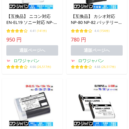
【互換品】 ニコン対応
【互換品】 カシオ対応
EN-EL19 ソニー対応 NP-
NP-80 NP-82 バッテリー
BJ1 バッテリー COOLPIX S
CASIO対応 EXILIM シリー
4.41
(141件)
4.4
(154件)
シリーズ 対応 ロワジャパ
ズ 用 ロワジャパン
950 円
780 円
ン
通販ページへ
通販ページへ
ロワジャパン
ロワジャパン
4.66
(26,517件)
4.66
(26,517件)