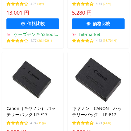
チウムイオン充電池 バッ
4.75
(4件)
4.74
(23件)
テリーパック LP-E17
13,001 円
5,280 円
価格比較
価格比較
ケーズデンキ Yahoo!シ
hit-market
ョップ
4.77
(26,492件)
4.42
(16,704件)
Canon（キヤノン） バッ
キヤノン CANON バッ
テリーパック LP-E17
テリーパック LP-E17
4.74
(31件)
4.73
(41件)