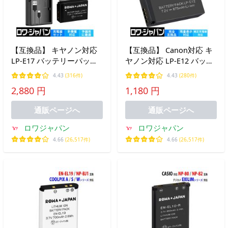
【互換品】 キヤノン対応
【互換品】 Canon対応 キ
LP-E17 バッテリーパック
ヤノン対応 LP-E12 バッテ
2個 + LC-E17 USB 充電器
リー 残量表示対応 EOS M
4.43
(316件)
4.43
(280件)
セット ロワジャパン
M100 M200 Kiss M X7 対
2,880 円
1,180 円
応 ロワジャパン
通販ページへ
通販ページへ
ロワジャパン
ロワジャパン
4.66
(26,517件)
4.66
(26,517件)