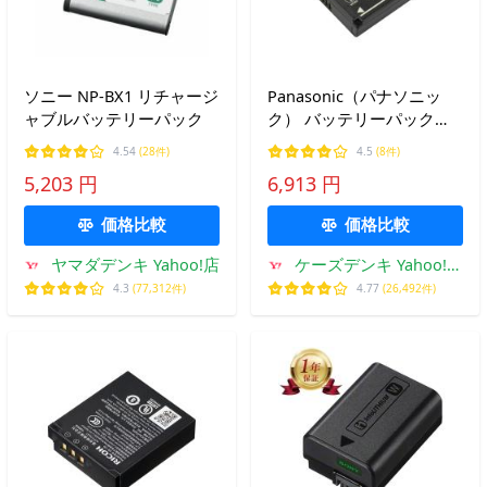
ソニー NP-BX1 リチャージ
Panasonic（パナソニッ
ャブルバッテリーパック
ク） バッテリーパック
DMW-BLG10
4.54
(28件)
4.5
(8件)
5,203 円
6,913 円
価格比較
価格比較
ヤマダデンキ Yahoo!店
ケーズデンキ Yahoo!シ
ョップ
4.3
(77,312件)
4.77
(26,492件)