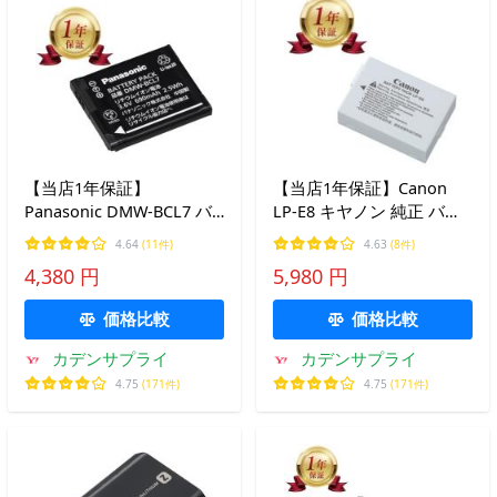
【当店1年保証】
【当店1年保証】Canon
Panasonic DMW-BCL7 バ
LP-E8 キヤノン 純正 バッ
ッテリーパック 純正 パナ
テリーパック リチャージ
4.64
(11件)
4.63
(8件)
ソニック デジカメ 充電池
ブルバッテリー キャノン
4,380 円
5,980 円
リチウムイオンバッテリー
リチウムイオンバッテリー
DMWBCL7
デジタルカメラ デジカメ
価格比較
価格比較
カデンサプライ
カデンサプライ
4.75
(171件)
4.75
(171件)