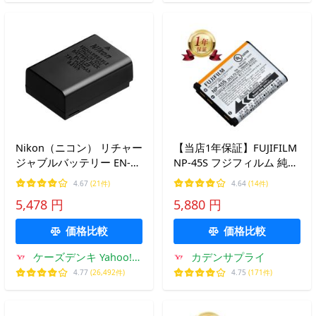
Nikon（ニコン） リチャー
【当店1年保証】FUJIFILM
ジャブルバッテリー EN-
NP-45S フジフィルム 純正
EL25
Li-ion リチウムイオンバッ
4.67
(21件)
4.64
(14件)
テリーパック リチウムイ
5,478 円
5,880 円
オンバッテリー デジタル
カメラ デジカメ 充電池
価格比較
価格比較
ケーズデンキ Yahoo!シ
カデンサプライ
ョップ
4.77
(26,492件)
4.75
(171件)