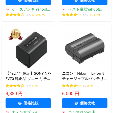
ケーズデンキ Yahoo!シ
ベスト電器Yahoo!店
ョップ
4.77
(26,492件)
4.46
(11,367件)
【当店1年保証】SONY NP-
ニコン Nikon Li-ionリ
FV70 純正品 ソニー リチャ
チャージャブルバッテリ
ージブル カメラバッテリ
ー EN-EL15c
4.71
(17件)
4.7
(67件)
ー 充電池 デジタルビデオ
9,880 円
6,000 円
カメラ NPFV70 FV70
価格比較
価格比較
カデンサプライ
コジマYahoo!店