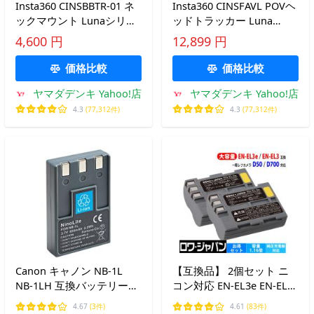
Insta360 CINSBBTR-01 ネ
Insta360 CINSFAVL POVヘ
ックマウント Lunaシリー
ッドトラッカー Luna
ズ用 下にスライドして固
Ultra用 ハンズフリー撮影
4,600 円
12,899 円
定
頭の動きを検知 IPX4防水
価格比較
価格比較
ヤマダデンキ Yahoo!店
ヤマダデンキ Yahoo!店
4.3
(77,312件)
4.3
(77,312件)
Canon キャノン NB-1L
【互換品】 2個セット ニ
NB-1LH 互換バッテリー
コン対応 EN-EL3e EN-EL3a
IXY DIGITAL 200 IXY
EN-EL3 大容量 バッテリー
4.67
(3件)
4.61
(83件)