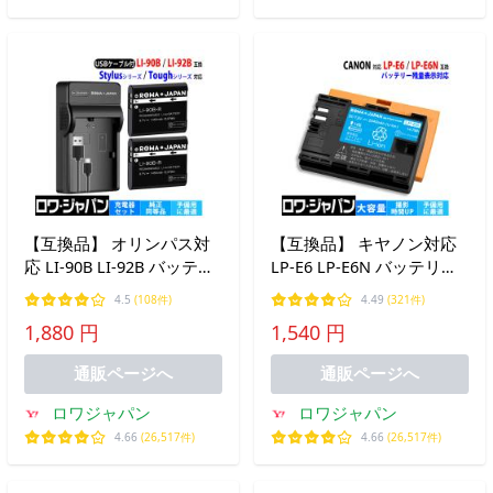
【互換品】 オリンパス対
【互換品】 キヤノン対応
応 LI-90B LI-92B バッテリ
LP-E6 LP-E6N バッテリー
ー 2個 + UC-90 UC-92 USB
EOS対応 残量表示対応 保
4.5
(108件)
4.49
(321件)
充電器 セット ロワジャパ
護カバー付 ロワジャパン
1,880 円
1,540 円
ン
通販ページへ
通販ページへ
ロワジャパン
ロワジャパン
4.66
(26,517件)
4.66
(26,517件)