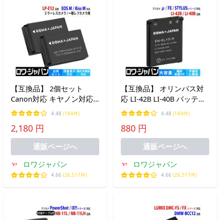
【互換品】 2個セット
【互換品】 オリンパス対
Canon対応 キヤノン対応
応 LI-42B LI-40B バッテリ
LP-E12 バッテリー 残量表
ー μ / FEシリーズ 対応
4.48
(184件)
4.48
(149件)
示対応 EOS M M100 M200
OLYMPUS対応 ロワジャパ
2,180 円
880 円
Kiss M X7 対応 ロワジャパ
ン
ン
通販ページへ
通販ページへ
ロワジャパン
ロワジャパン
4.66
(26,517件)
4.66
(26,517件)