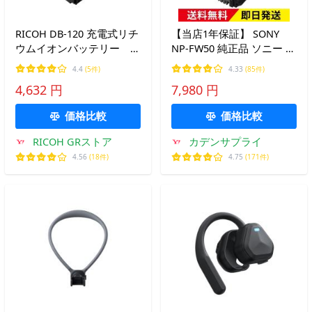
RICOH DB-120 充電式リチ
【当店1年保証】 SONY
ウムイオンバッテリー 対
NP-FW50 純正品 ソニー 充
応機種：リコー GR IV お
電池 リチウムイオンバッ
4.4
(5件)
4.33
(85件)
一人様3点限り
テリー αシリーズ 残量表
4,632 円
7,980 円
示 “インフォリチウム”機能
NPFW50 FW50 リチャージ
価格比較
価格比較
ャブル
RICOH GRストア
カデンサプライ
4.56
(18件)
4.75
(171件)