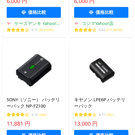
6,000 円
6,000 円
価格比較
価格比較
ケーズデンキ Yahoo!シ
コジマYahoo!店
ョップ
4.77
(26,492件)
4.62
(211,969件)
SONY（ソニー） バッテリ
キヤノン LPE6P バッテリ
ーパック NP-FZ100
ーパック
4.72
(18件)
4.71
(7件)
11,881 円
13,000 円
価格比較
価格比較