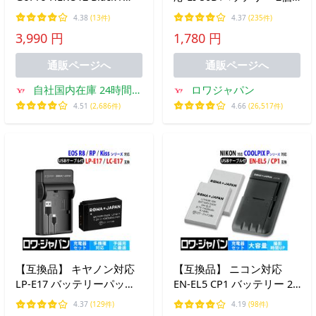
HERO11 Black / HERO10
と USB マルチ充電器 セッ
4.38
(13件)
4.37
(235件)
Black / HERO9 Black /
ト OLYMPUS対応 ロワジ
3,990 円
1,780 円
SPBL1B-C 海外バージョン
ャパン
バッテリー容量:1720mAh
通販ページへ
通販ページへ
電圧制限:4.4V
自社国内在庫 24時間以
ロワジャパン
内スピード出荷 BEST
4.51
(2,686件)
4.66
(26,517件)
【互換品】 キヤノン対応
【互換品】 ニコン対応
LP-E17 バッテリーパック
EN-EL5 CP1 バッテリー 2
+ LC-E17 USB 充電器 セッ
個 と USB マルチ充電器 セ
4.37
(129件)
4.19
(98件)
ト ロワジャパン
ット COOLPIX Pシリーズ