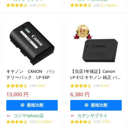
4.75
(171件)
4.62
(211,969件)
キヤノン CANON バッ
【当店1年保証】Canon
テリーパック LP-E6P
LP-E12 キヤノン 純正 バッ
テリーパック リチャージ
4.69
(16件)
4.68
(41件)
ブルバッテリー キャノン
13,000 円
6,380 円
リチウムイオンバッテリー
価格比較
価格比較
コジマYahoo!店
カデンサプライ
4.62
(211,969件)
4.75
(171件)