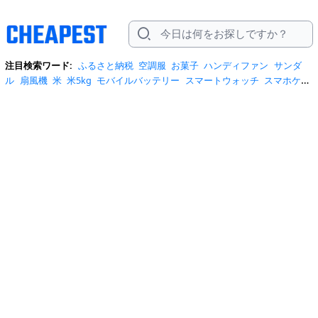
注目検索ワード:
ふるさと納税
空調服
お菓子
ハンディファン
サンダ
ル
扇風機
米
米5kg
モバイルバッテリー
スマートウォッチ
スマホケー
ス
水
クーラーボックス
炭酸水
日傘
スポットクーラー
プロテイン
ト
イレットペーパー
ビール
tシャツ
米10kg
スーツケース
エアコン
自
転車
サーキュレーター
冷蔵庫
水 2リットル
イヤホン bluetooth
usbメ
モリ
ショルダーバッグ
掃除機
カラコン
サンダル レディース
スクイー
ズ
スニーカー
テレビ
お米 5kg
ポータブル電源
シャンプー