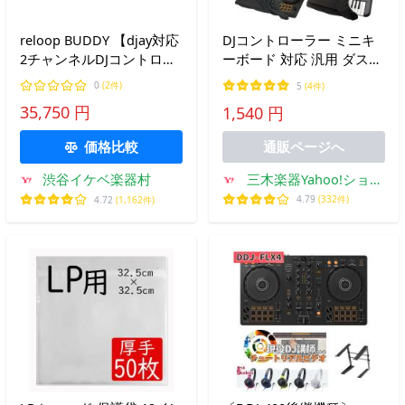
reloop BUDDY 【djay対応
DJコントローラー ミニキ
2チャンネルDJコントロー
ーボード 対応 汎用 ダスト
ラー】(リループ)
カバー ホコリよけ 伸縮【
0
(2件)
5
(4件)
DDJ-FLX4 DDJ-FLX2 DDJ-
35,750 円
1,540 円
REV1 DDJ-400 対応】※ポ
スト投函・日時指定不可
価格比較
通販ページへ
三木楽器Yahoo!ショッ
渋谷イケベ楽器村
プ
4.79
(332件)
4.72
(1,162件)