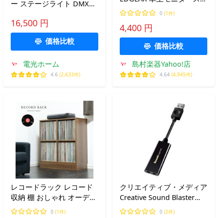
ー ステージライト DMX対
ーカースタンド ペア
応 音楽連動 多方向ビーム
0
(1件)
EMST1 コンパクト インシ
16,500 円
LED 360°回転 180°可動 パ
4,400 円
ュレーター付き
ーティーライト クラブ照
価格比較
明 舞台照明 電光ホーム
価格比較
電光ホーム
島村楽器Yahoo!店
4.6
(2,633件)
4.64
(4,945件)
レコードラック レコード
クリエイティブ・メディア
収納 棚 おしゃれ オーディ
Creative Sound Blaster
オラック 木製 LP rcr-8273
Play! 3 USB オーディオ イ
0
(1件)
0
(2件)
ンターフェース 最大