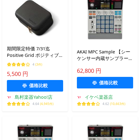
期間限定特価 7/31迄
AKAI MPC Sample 【シー
Positive Grid ポジティブ
ケンサー内蔵サンプラー】
グリッド Spark GO Case
(アカイ)
4
(3件)
Spark GO 専用ケース
62,800 円
5,500 円
価格比較
価格比較
島村楽器Yahoo!店
イケベ楽器店
4.64
(4,945件)
4.62
(10,663件)