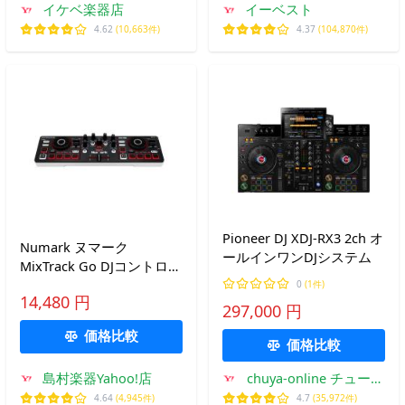
イケベ楽器店
イーベスト
4.62
(10,663件)
4.37
(104,870件)
Pioneer DJ XDJ-RX3 2ch オ
Numark ヌマーク
ールインワンDJシステム
MixTrack Go DJコントロー
ラー Bluetooth対応 MIDI
0
(1件)
14,480 円
対応
297,000 円
価格比較
価格比較
島村楽器Yahoo!店
chuya-online チューヤ
オンライン
4.64
(4,945件)
4.7
(35,972件)