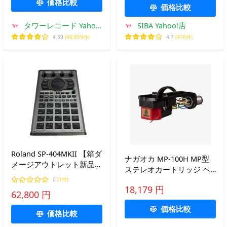
ック クリア
価格比較
価格比較
タワーレコード Yahoo!
SIBA Yahoo!店
店
4.59
(49,859件)
4.7
(476件)
Roland SP-404MKII 【箱ダ
ナガオカ MP-100H MP型
メージアウトレット新品特
ステレオカートリッジ ヘ
価】
ッドシェル付き
0
(1件)
18,179 円
62,800 円
価格比較
価格比較