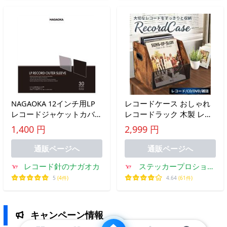
NAGAOKA 12インチ用LP
レコードケース おしゃれ
レコードジャケットカバー
レコードラック 木製 レコ
JC30LP
ード 収納 ボックス ラック
1,400 円
2,999 円
持ち手付き CD DVD 雑誌
本棚 新聞 飾り棚 ヴィンテ
通販ページへ
通販ページへ
ージ風 レトロ za-427
レコード針のナガオカ
ステッカープロショッ
プ北摂モール
5
(4件)
4.64
(61件)
キャンペーン情報