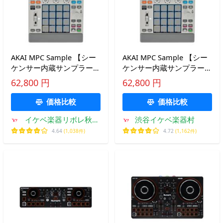
AKAI MPC Sample 【シー
AKAI MPC Sample 【シー
ケンサー内蔵サンプラー】
ケンサー内蔵サンプラー】
(アカイ)
(アカイ)
62,800 円
62,800 円
価格比較
価格比較
イケベ楽器リボレ秋葉
渋谷イケベ楽器村
原店
4.64
(1,038件)
4.72
(1,162件)