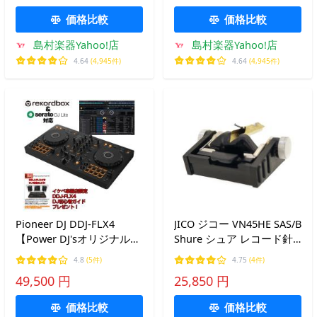
価格比較
価格比較
島村楽器Yahoo!店
島村楽器Yahoo!店
4.64
(4,945件)
4.64
(4,945件)
Pioneer DJ DDJ-FLX4
JICO ジコー VN45HE SAS/B
【Power DJ'sオリジナル
Shure シュア レコード針
DDJ-FLX4初心者DJスター
192-VN45HE
4.8
(5件)
4.75
(4件)
トガイド付属】【無償ダウ
49,500 円
25,850 円
ンロード版rekordbox対
応】
価格比較
価格比較