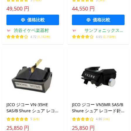
トガイド付属】【無償ダウ
品！【特価！在庫限り】
49,500 円
44,550 円
ンロード版rekordbox対
応】
価格比較
価格比較
渋谷イケベ楽器村
サンフォニックス
Yahoo!店
4.72
(1,162件)
4.65
(2,158件)
JICO ジコー VN-35HE
JICO ジコー VN5MR SAS/B
SAS/B Shure シュア レコ
Shure シュア レコード針
ード針 192-VN35HE
192-VN5MR
5
(6件)
4.86
(7件)
25,850 円
25,850 円