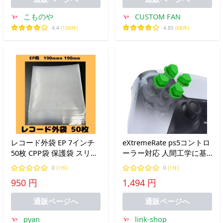
こものや
CUSTOM FAN
4.4
(100件)
4.85
(68件)
レコード外袋 EP 7インチ
eXtremeRate ps5コントロ
50枚 CPP袋 保護袋 スリー
ーラー対応 人間工学に基
ブ
づいた分割十字キーボタン
0
(1件)
0
(1件)
（SDP）、ps5 BDM-
950 円
1,494 円
010/020/030/040/05
通販ページへ
通販ページへ
pyan
link-shop