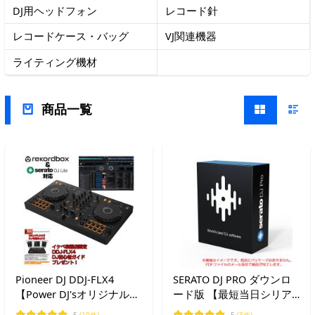
DJ用ヘッドフォン
レコード針
レコードケース・バッグ
VJ関連機器
ライティング機材
商品一覧
Pioneer DJ DDJ-FLX4
SERATO DJ PRO ダウンロ
【Power DJ'sオリジナル
ード版 【最短当日シリア
DDJ-FLX4初心者DJスター
ル納品】安心の日本正規
5
(10件)
5
(3件)