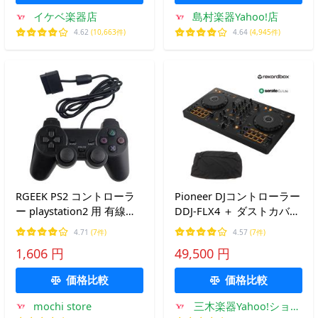
イケベ楽器店
島村楽器Yahoo!店
4.62
(10,663件)
4.64
(4,945件)
RGEEK PS2 コントローラ
Pioneer DJコントローラー
ー playstation2 用 有線コ
DDJ-FLX4 ＋ ダストカバー
ントロ ーラー 人体工学 二
付き 《rekordbox / Serato
4.71
(7件)
4.57
(7件)
重振動
DJ Lite 対応》【DDJ-400
1,606 円
49,500 円
後続機種】
価格比較
価格比較
mochi store
三木楽器Yahoo!ショッ