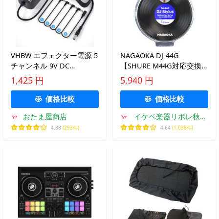
VHBW エフェクター電源 5
NAGAOKA DJ-44G
チャンネル 9V DC
【SHURE M44G対応交換
1A(1000mA) パワーサプラ
針】(ナガオカ)
1,425 円
5,940 円
イ 電源供給 エフェクター
ペダル用 エレキギター用
価格比較
価格比較
エフェクタ
おたま屋商店
イケベ楽器リボレ秋葉
原店
4.88
(293件)
4.64
(1,038件)