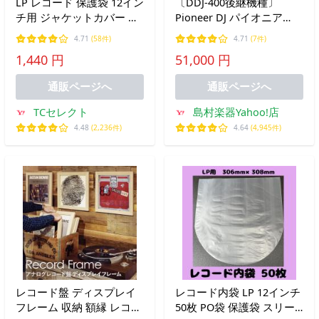
LP レコード 保護袋 12イン
〔DDJ-400後継機種〕
チ用 ジャケットカバー 厚
Pioneer DJ パイオニア
手 フチなし 透明 外袋 50
DDJ-FLX4 初心者セット 選
4.71
(58件)
4.71
(7件)
枚
べるヘッドホン+PCスタン
1,440 円
51,000 円
ド
通販ページへ
通販ページへ
TCセレクト
島村楽器Yahoo!店
4.48
(2,236件)
4.64
(4,945件)
レコード盤 ディスプレイ
レコード内袋 LP 12インチ
フレーム 収納 額縁 レコー
50枚 PO袋 保護袋 スリー