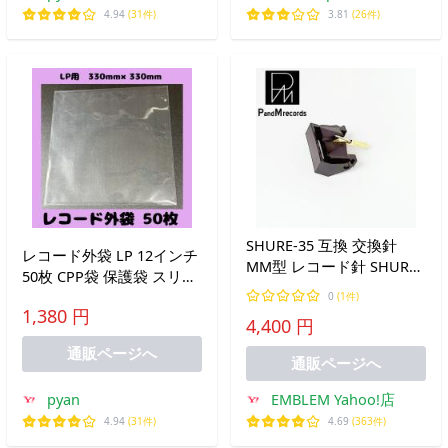
4.94
(31件)
3.81
(26件)
SHURE-35 互換 交換針
レコード外袋 LP 12インチ
MM型 レコード針 SHURE
50枚 CPP袋 保護袋 スリー
V-15 TYPEIII用交換針 丸
ブ
0
(1件)
針・国産・日本製
1,380 円
4,400 円
通販ページへ
通販ページへ
pyan
EMBLEM Yahoo!店
4.94
(31件)
4.69
(363件)