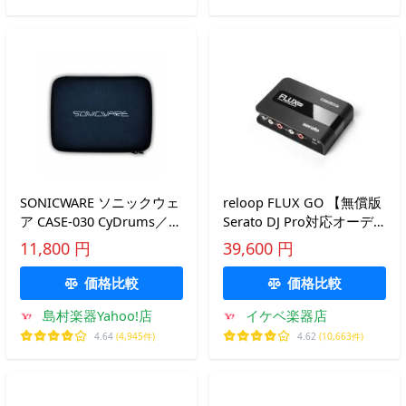
SONICWARE ソニックウェ
reloop FLUX GO 【無償版
ア CASE-030 CyDrums／
Serato DJ Pro対応オーデ
Lofi-12 XT／SmplTrek用キ
ィオインターフェース】
11,800 円
39,600 円
ャリングケース
(リループ)
価格比較
価格比較
島村楽器Yahoo!店
イケベ楽器店
4.64
(4,945件)
4.62
(10,663件)