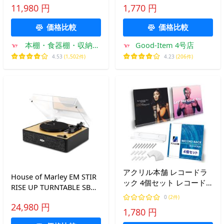
11,980 円
1,770 円
24bit/96k
価格比較
価格比較
本棚・食器棚・収納家
Good-Item 4号店
具の家具衛門
4.53
(1,502件)
4.23
(206件)
アクリル本舗 レコードラ
House of Marley EM STIR
ック 4個セット レコード
RISE UP TURNTABLE SB
棚 ラック 壁掛けラック 壁
Accessories ※特典あり
0
(2件)
LPレコードラック 透明 ア
24,980 円
1,780 円
クリル製 レコード収納ラ