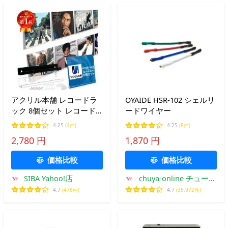
アクリル本舗 レコードラ
OYAIDE HSR-102 シェルリ
ック 8個セット レコード
ードワイヤー
棚 ラック 壁掛けラック 壁
4.25
(4件)
4.25
(8件)
LPレコードラック 透明 ア
2,780 円
1,870 円
クリル製 レコード収納ラ
ック
価格比較
価格比較
SIBA Yahoo!店
chuya-online チューヤ
オンライン
4.7
(476件)
4.7
(35,972件)