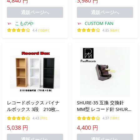
4,840 円
3,980 円
EPS 丸針・国産・日本製
通販ページへ
通販ページへ
こものや
CUSTOM FAN
4.4
(100件)
4.85
(68件)
レコードボックス バイナ
SHURE-35 互換 交換針
ルボックス 3段 210枚収
MM型 レコード針 SHURE
納 バイナル３段
V-15 TYPEIII用交換針 丸
4.43
(7件)
4.37
(19件)
針・国産・日本製
5,038 円
4,400 円
通販ページへ
通販ページへ