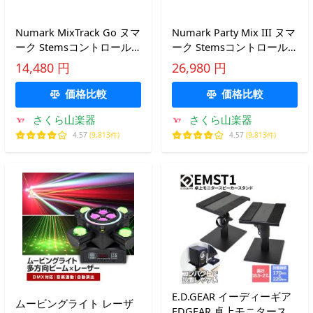
Numark MixTrack Go ヌマ
Numark Party Mix III ヌマ
ーク Stemsコントロール
ーク Stemsコントロール
搭載 ポータブル 2デッキ
搭載 内蔵ライトショー搭
14,480 円
26,980 円
DJコントローラー
載 DJコントローラー
価格比較
価格比較
さくら山楽器
さくら山楽器
4.57
(9,813件)
4.57
(9,813件)
E.D.GEAR イーディーギア
ムービングライト レーザ
EDGEAR 卓上モニタースピ