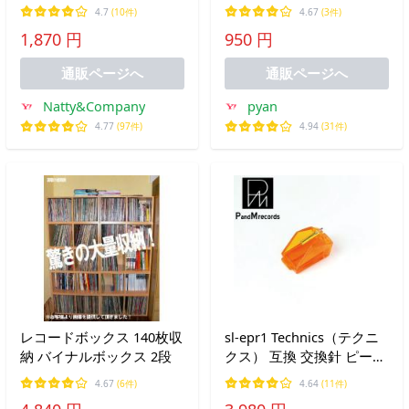
ドフレーム LPレコード 保
ブ
4.7
(10件)
4.67
(3件)
存 壁掛け アートパネル イ
1,870 円
950 円
ンテリア 壁飾り ジャケッ
トフレーム LP盤 LP版 木
通販ページへ
通販ページへ
製
Natty&Company
pyan
4.77
(97件)
4.94
(31件)
レコードボックス 140枚収
sl-epr1 Technics（テクニ
納 バイナルボックス 2段
クス） 互換 交換針 ピーア
ンドエムレコーズ PandM
4.67
(6件)
4.64
(11件)
Records MM型 レコード針