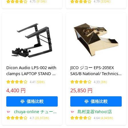
プ
4.75
(913件)
4.79
(332件)
Dicon Audio LPS-002 with
JICO ジコー EPS-205EX
clamps LAPTOP STAND ラ
SAS/B National/ Technics
ップトップスタンド
ナショナル/ テクニクス レ
4.41
(58件)
4.33
(3件)
コード針 36-205EX
4,400 円
25,850 円
価格比較
価格比較
chuya-online チューヤ
島村楽器Yahoo!店
オンライン
4.7
(35,972件)
4.64
(4,945件)