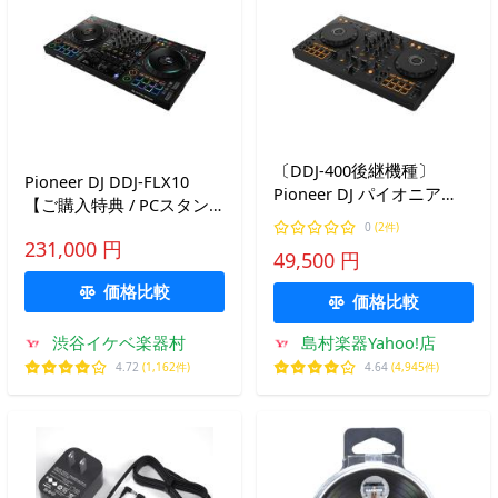
〔DDJ-400後継機種〕
Pioneer DJ DDJ-FLX10
Pioneer DJ パイオニア
【ご購入特典 / PCスタン
DDJ-FLX4 DJコントローラ
ドプレゼント！】【無償ダ
0
(2件)
ー2CH
231,000 円
ウンロード版
49,500 円
rekordbox/Serato DJ Pro
価格比較
対応】
価格比較
渋谷イケベ楽器村
島村楽器Yahoo!店
4.72
(1,162件)
4.64
(4,945件)