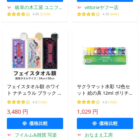
岐阜の木工屋 ユニフォ
vittorieヤフー店
ーム 手ぬぐい 額縁
4.86
(572件)
4.38
(94件)
フェイスタオル額 ホワイ
サクラマット水彩 12色セ
ト ナチュラル ブラック フ
ット 絵の具 12ml ポリチ
ェイスタオル額縁 ライブ
ューブ ケース付き(シース
4.8
(15件)
4.8
(15件)
グッズ イベントグッズ 送
入り) MW12PF 小学生 小学
3,480 円
1,029 円
料無料
校 授業 人気 定番 教材 [M
便 1/2]
価格比較
価格比較
フイルム&雑貨 写楽
おなまえ工房