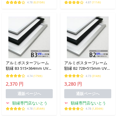
祥雲堂
の具の専門店
4.78
(8,010件)
4.87
(111件)
アルミポスターフレーム
アルミポスターフレーム
額縁 B3 515×364mm UVカ
額縁 B2 728×515mm UVカ
ットPET板 アルミ製
ットPET板 アルミ製
4.74
(179件)
4.73
(314件)
2,370 円
3,280 円
通販ページへ
通販ページへ
額縁専門店ないとう
額縁専門店ないとう
4.78
(1,854件)
4.78
(1,854件)