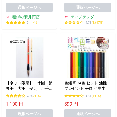
b3 a2 白 黒 爆買
通販ページへ
通販ページへ
額縁の安井商店
ティノテンダ
5
(14件)
4.72
(2,617件)
【ネット限定】一休園 熊
色鉛筆 24色 セット 油性
野筆 大筆 安芸 小筆
プレゼント 子供 小学生 中
安芸 書道筆 書道 大筆
学生 お絵かき 大人の塗り
4.38
(39件)
4.31
(138件)
小筆セット 学童向き 書
絵 画材セット
1,100 円
899 円
道初心者 小学生
50％OFF 送料無料 一休
通販ページへ
通販ページへ
園筆袋付き