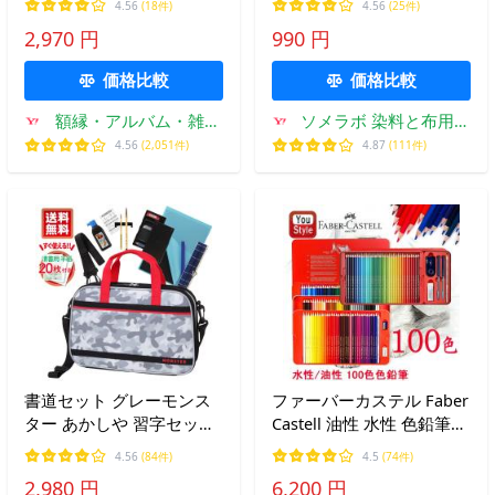
4.56
(18件)
4.56
(25件)
ールド/ダークブルー 額縁
ちにくい 浸み込みタイプ
2,970 円
990 円
ポスター額 おしゃれ
混色OK 硬くなりにくい 布
用塗料 リメイク 衣装 ハン
価格比較
価格比較
ドメイド
額縁・アルバム・雑貨
ソメラボ 染料と布用絵
の老舗 万丈
の具の専門店
4.56
(2,051件)
4.87
(111件)
書道セット グレーモンス
ファーバーカステル Faber
ター あかしや 習字セット
Castell 油性 水性 色鉛筆
男の子 小学生 送料無料 半
100色 油彩/水彩 Faber-
4.56
(84件)
4.5
(74件)
紙20枚付き 迷彩柄 カモフ
Castell 油性色鉛筆 115700
2,980 円
6,200 円
ラ−ジュ レッド 入学準備
100色 赤缶/水性色鉛筆