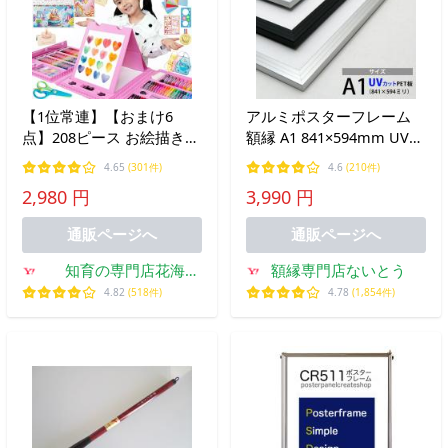
【1位常連】【おまけ6
アルミポスターフレーム
点】208ピース お絵描きセ
額縁 A1 841×594mm UVカ
ット お絵かきセット お絵
ットPET板 アルミ製
4.65
(301件)
4.6
(210件)
描き お絵かき クレヨン 4
2,980 円
3,990 円
歳 5歳 6歳 小学生 女の子
男の子 子供 誕生日 プレゼ
通販ページへ
通販ページへ
ント
知育の専門店花海
額縁専門店ないとう
HANAUMI
4.82
(518件)
4.78
(1,854件)