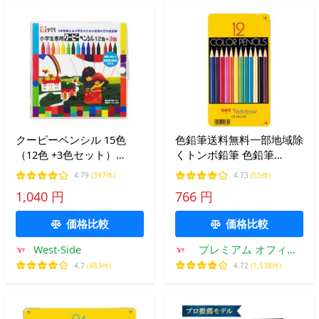
クーピーペンシル 15色
色鉛筆送料無料一部地域除
（12色 +3色セット）
くトンボ鉛筆 色鉛筆
FY15S サクラクレパス 小
NQ12色CBNQ12C缶入 メ
4.79
(397件)
4.73
(55件)
学生用
ール便発送
1,040 円
766 円
価格比較
価格比較
West-Side
プレミアム オフィス
コレクション
4.7
(483件)
4.72
(1,538件)