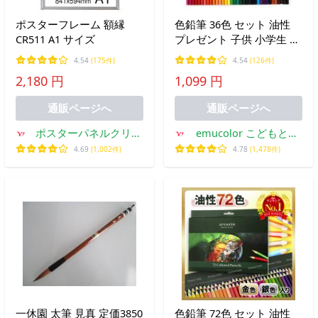
ポスターフレーム 額縁
色鉛筆 36色 セット 油性
CR511 A1 サイズ
プレゼント 子供 小学生 中
学生 お絵かき 大人の塗り
4.54
(175件)
4.54
(126件)
絵 画材セット
2,180 円
1,099 円
通販ページへ
通販ページへ
ポスターパネルクリエ
emucolor こどもと暮
イトショップ
らしと色鉛筆
4.69
(1,002件)
4.78
(1,478件)
一休園 太筆 見真 定価3850
色鉛筆 72色 セット 油性