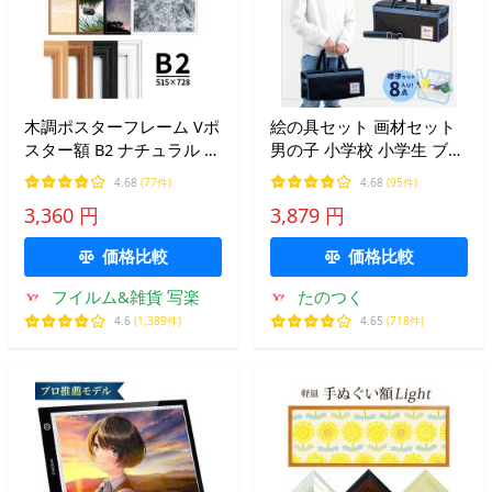
木調ポスターフレーム Vポ
絵の具セット 画材セット
スター額 B2 ナチュラル ブ
男の子 小学校 小学生 ブレ
ラウン ブラック ホワイト
ッザ BREZZA サクラクレパ
4.68
(77件)
4.68
(95件)
木調ポスターフレーム 送
ス 12色セット シンプル 男
3,360 円
3,879 円
料無料 同梱不可
子 おしゃれ かっこいい 絵
具 新学期 絵の具
価格比較
価格比較
フイルム&雑貨 写楽
たのつく
4.6
(1,389件)
4.65
(718件)