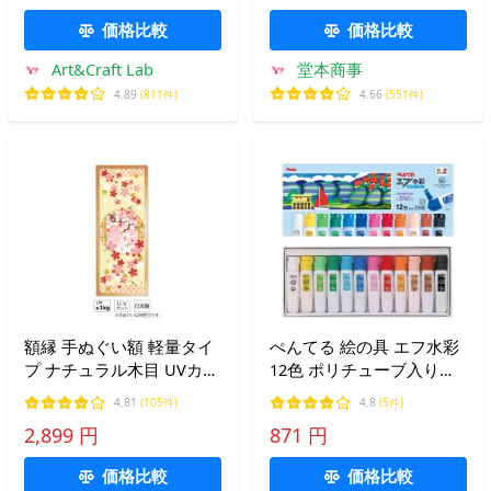
価格比較
価格比較
Art&Craft Lab
堂本商事
4.89
(811件)
4.66
(551件)
額縁 手ぬぐい額 軽量タイ
ぺんてる 絵の具 エフ水彩
プ ナチュラル木目 UVカッ
12色 ポリチューブ入り
ト ペット板仕様 タオル フ
WFC2-12
4.81
(105件)
4.8
(5件)
レーム 木製 壁掛け おしゃ
2,899 円
871 円
れ ざわつく金曜日 手ぬぐ
い専用
価格比較
価格比較