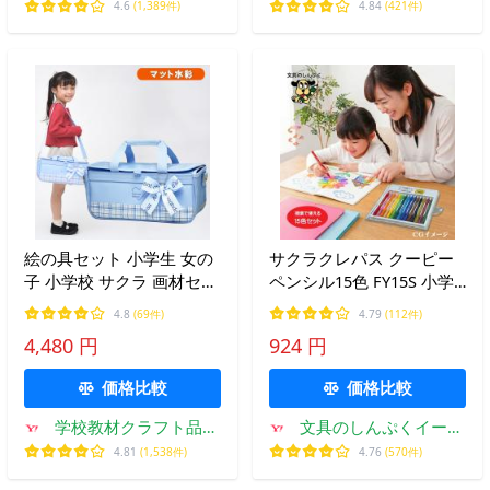
4.6
(1,389件)
4.84
(421件)
絵の具セット 小学生 女の
サクラクレパス クーピー
子 小学校 サクラ 画材セッ
ペンシル15色 FY15S 小学
ト 水彩セット 絵具セット
生 手が汚れない 入学準備
4.8
(69件)
4.79
(112件)
おしゃれ かわいい 幼児 マ
図工 色鉛筆
4,480 円
924 円
ット水彩 フォーチュンリ
ボン そらいろ RSLA
価格比較
価格比較
学校教材クラフト品の
文具のしんぷくイーシ
トーヨー教材
ョップ
4.81
(1,538件)
4.76
(570件)