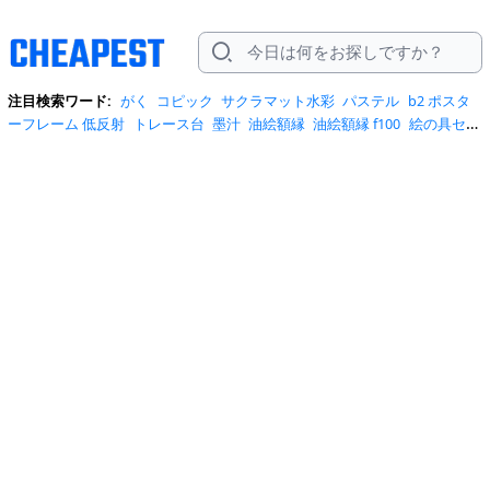
注目検索ワード:
がく
コピック
サクラマット水彩
パステル
b2 ポスタ
ーフレーム 低反射
トレース台
墨汁
油絵額縁
油絵額縁 f100
絵の具セッ
ト
表彰状
a2 フレーム
a3 額縁
b2 ポスターフレーム
b2 ポスターフレー
ム 低反射 ホワイト
がくぶち
アルコールマーカー
イラストボード b3
イ
ラストボード b3 ブラック
キャンバス
スタンプ用インク永続
セット
ハ
ンカチ額
ハンカチ額モノポケット
パステルアートセット一式
パステル
アートセット一式道具
パステル絵の具
低反射シート
全紙
大仙 額縁
彫
刻刀
手ぬぐい 額縁
書道 バッグ のみ ハードタイプ
油絵額縁f100
硯
絵
の具
表彰状のざぶとん
額
額 b4
額 タオル