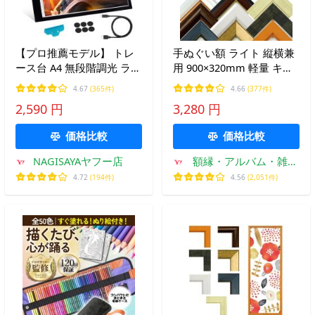
【プロ推薦モデル】 トレ
手ぬぐい額 ライト 縦横兼
ース台 A4 無段階調光 ライ
用 900×320mm 軽量 キャ
トテーブル ライトボック
メル/ブラウン/ブラック/ホ
4.67
(365件)
4.66
(377件)
ス ledトレース台 匠彩
ワイト/ゴールド/ダークブ
2,590 円
3,280 円
ルー/ナチュラル 万丈 手拭
い 額縁 壁掛け
価格比較
価格比較
NAGISAYAヤフー店
額縁・アルバム・雑貨
の老舗 万丈
4.72
(194件)
4.56
(2,051件)