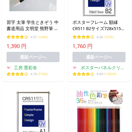
習字 太筆 学生ときぞう 中
ポスターフレーム 額縁
書道用品 文明堂 熊野筆 書
CR511 B2サイズ728x515ｍ
道筆 小学生 中学生 翌営業
ｍ
4.57
(149件)
4.56
(197件)
日発送
1,390 円
1,760 円
通販ページへ
通販ページへ
工房 墨彩舎
ポスターパネルクリエ
イトショップ
4.76
(316件)
4.69
(1,002件)