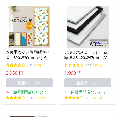
木製手ぬぐい額 額縁サイ
アルミポスターフレーム
ズ：890×330mm ※手ぬぐ
額縁 A3 420×297mm UVカ
い固定用台紙・テープ付き
ットPET板 アルミ製
4.72
(347件)
4.72
(155件)
2,950 円
1,990 円
通販ページへ
通販ページへ
額縁専門店ないとう
額縁専門店ないとう
4.78
(1,854件)
4.78
(1,854件)