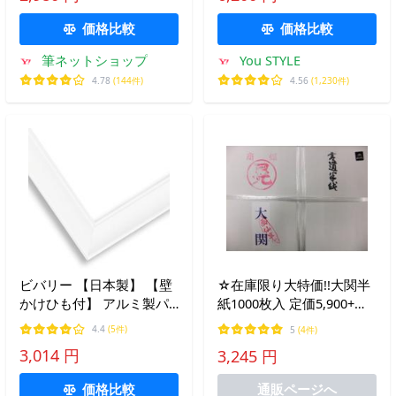
AF232-GM
514001 100色 赤缶 画材セ
価格比較
価格比較
ット
筆ネットショップ
You STYLE
4.78
(144件)
4.56
(1,230件)
ビバリー 【日本製】 【壁
☆在庫限り大特価!!大関半
かけひも付】 アルミ製パ
紙1000枚入 定価5,900+税
ズルフレーム ホワイト
より半額 【漢字半紙】
4.4
(5件)
5
(4件)
(50×75cm) フラッシュパネ
3,014 円
3,245 円
ル UVカット仕様 工具不要
軽量 額縁 日本製 BEV
価格比較
通販ページへ