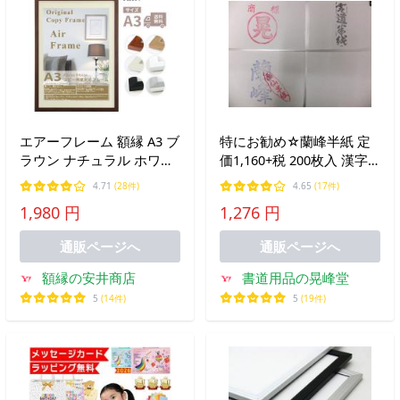
エアーフレーム 額縁 A3 ブ
特にお勧め☆蘭峰半紙 定
ラウン ナチュラル ホワイ
価1,160+税 200枚入 漢字
ト ブラック シルバー 木目
用
4.71
(28件)
4.65
(17件)
ポスターフレーム おしゃ
1,980 円
1,276 円
れ 軽い 安い b5 a4 b4 a3
b3 a2 白 黒 爆買
通販ページへ
通販ページへ
額縁の安井商店
書道用品の晃峰堂
5
(14件)
5
(19件)