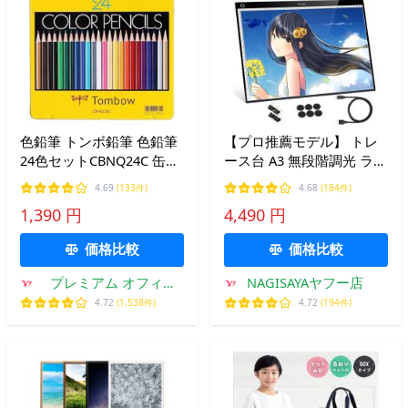
色鉛筆 トンボ鉛筆 色鉛筆
【プロ推薦モデル】 トレ
24色セットCBNQ24C 缶入
ース台 A3 無段階調光 ライ
メール便発送
トテーブル ライトボック
4.69
(133件)
4.68
(184件)
ス 匠彩
1,390 円
4,490 円
価格比較
価格比較
プレミアム オフィス
NAGISAYAヤフー店
コレクション
4.72
(1,538件)
4.72
(194件)