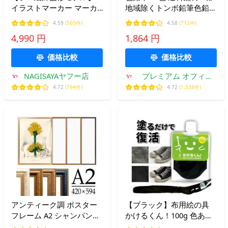
イラストマーカー マーカ
地域除くトンボ鉛筆色鉛筆
ーペン 72色80本セット イ
36色セットCB-NQ36C缶入
4.59
(565件)
4.58
(712件)
ラスト ペン アルコールマ
り メール便発送 爆買
4,990 円
1,864 円
ーカー 匠彩
価格比較
価格比較
NAGISAYAヤフー店
プレミアム オフィス
コレクション
4.72
(194件)
4.72
(1,538件)
アンティーク調 ポスター
【ブラック】布用絵の具
フレーム A2 シャンパンゴ
かけるくん！100g 色あせ
ールド/キャメル/ダークゴ
補修 黒くする 洗濯OK 落