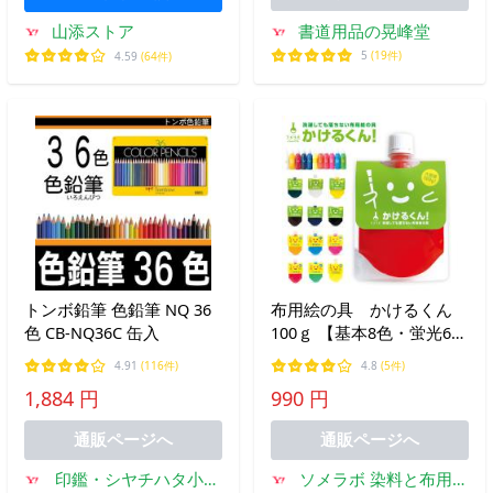
書道用品の晃峰堂
山添ストア
5
(19件)
4.59
(64件)
トンボ鉛筆 色鉛筆 NQ 36
布用絵の具 かけるくん
色 CB-NQ36C 缶入
100ｇ 【基本8色・蛍光6
色】 乾かすと洗濯OK 消し
4.91
(116件)
4.8
(5件)
ゴムハンコのスタンプイン
1,884 円
990 円
ク 混色OK 硬くならな
い布用塗料
通販ページへ
通販ページへ
印鑑・シヤチハタ小川
ソメラボ 染料と布用絵