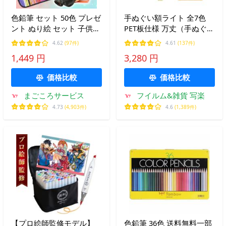
色鉛筆 セット 50色 プレゼ
手ぬぐい額ライト 全7色
ント ぬり絵 セット 子供
PET板仕様 万丈（手ぬぐい
塗り絵 握りやすい
は付属しません）同梱不可
4.62
(97件)
4.61
(137件)
送料無料
1,449 円
3,280 円
価格比較
価格比較
まごころサービス
フイルム&雑貨 写楽
4.73
(4,903件)
4.6
(1,389件)
【プロ絵師監修モデル】
色鉛筆 36色 送料無料一部