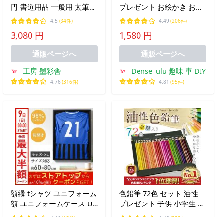
円 書道用品 一般用 太筆
プレゼント お絵かき おす
熊野筆 鼬毛 馬毛 書道筆
すめ 大人の塗り絵 おとな
4.5
(34件)
4.49
(206件)
子供 色えんぴつ
3,080 円
1,580 円
通販ページへ
通販ページへ
工房 墨彩舎
Dense lulu 趣味 車 DIY
4.76
(316件)
4.81
(95件)
額縁 tシャツ ユニフォーム
色鉛筆 72色 セット 油性
額 ユニフォームケース UV
プレゼント 子供 小学生 中
カット 幅60×高さ80cm ユ
学生 お絵かき 大人の塗り