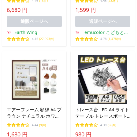
4.46
(13件)
4.45
(232件)
ニフォーム額 フレーム サ
絵 画材セット 金 銀
6,680 円
1,599 円
ッカー 野球 バスケット 壁
掛け アクリル ユニホーム
通販ページへ
通販ページへ
Earth Wing
emucolor こどもと暮
らしと色鉛筆
4.45
(27,093件)
4.78
(1,478件)
エアーフレーム 額縁 A4 ブ
トレース台 LED A4 ライト
ラウン ナチュラル ホワイ
テーブル トレースボード
ト ブラック シルバー 木目
トレーサー 薄型 調光
4.44
(9件)
4.39
(96件)
ポスターフレーム おしゃ
1,680 円
980 円
れ 軽い 安い b5 a4 b4 a3