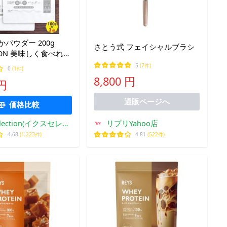
かパウダー 200g
さとう式 フェイシャルブラシ
POON 美味しく食べれる
ウダー 食べる米
5
(7件)
0
(1件)
米ぬか100％ 無添加
8,800 円
 円
検査済み 食物繊維
ion
通販ページへ
価格比較
リプリYahoo店
election(イクスセレク
ション)
4.81
(522件)
4.68
(1,223件)