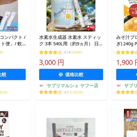
コンパクト /
水素水生成器 水素水 スティッ
みそ汁プ
クト便」/ 軟
ク 3本 540L用（約9ヵ月） 日
ぎ) 240g
ゃん
本製 特許 送料無料 エイジング
そ汁 味噌
件)
4.14
(243件)
ケア 健康 ダイエット 国産 爆
3,000 円
1,900
買
比較
価格比較
サプリマルシェ ヤフー店
サプ
461件)
4.7
(1,067件)