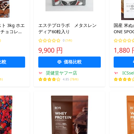
スト 3kg ホエ
エステプロラボ メタスレン
国産 米ぬ
0 チョコレー
ディア60粒入り
ONE S
大容量 ぷろて
国産米ぬかパ
)
0
(1件)
ぬか 国産
9,900 円
1,880
残留農薬
ICSselect
比較
価格比較
奨健堂ヤフー店
ICSs
件)
4.85
(78件)