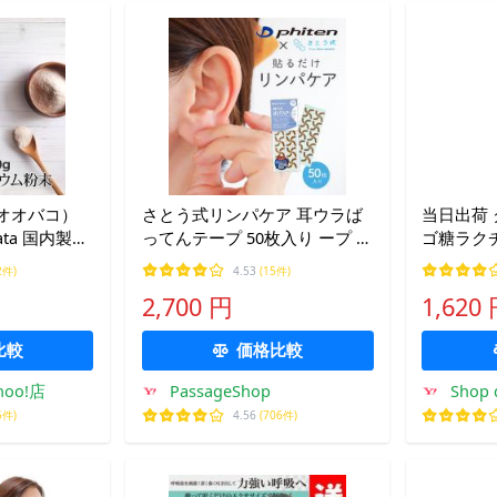
オオバコ）
さとう式リンパケア 耳ウラば
当日出荷 
vata 国内製造
ってんテープ 50枚入り ープ シ
ゴ糖ラク
物繊維 サイ
ール リンパケア 美容 フェイス
500g
2件)
4.53
(15件)
ライン むくみ対策 デスクワー
2,700 円
1,620
ク 首こり メール便無料
（DM2）
比較
価格比較
ahoo!店
PassageShop
Shop d
5件)
4.56
(706件)