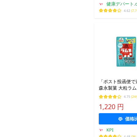
健康デパート.c
4.62
(7,
「ポスト投函便で
森永製菓 大粒ラムネ
049877
4.75
(24
1,220 円
価格
KPI
4.48
(36