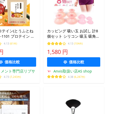
ロテイン(とうふとね
カッピング 吸い玉 お試し 計8
 P-1101 プロテイン み
個セット シリコン 吸玉 吸角
汁 たんぱく質 大容量
ツボ刺激 エステ マッサージ
4.13
(61件)
4.13
(104件)
 円
1,580 円
価格比較
価格比較
リメント専門店リプサ
Anvis取扱い店AS shop
4.73
(7,243件)
4.38
(6,287件)