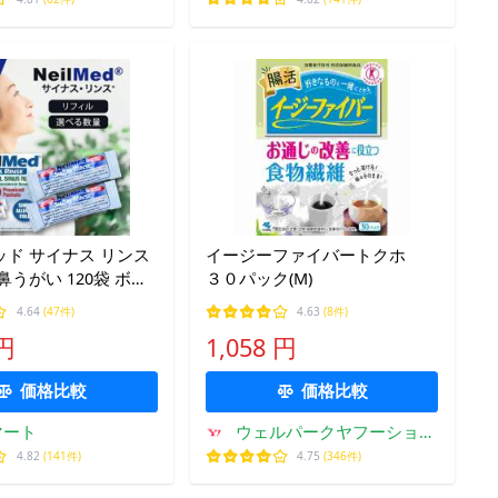
ド サイナス リンス
イージーファイバートクホ
鼻うがい 120袋 ボト
３０パック(M)
ILMED 鼻洗浄 鼻洗
4.64
(47件)
4.63
(8件)
 ウィルス対策 アレル
 円
1,058 円
 個包装 大容量 詰め
価格比較
価格比較
マート
ウェルパークヤフーショッ
ピング店
4.82
(141件)
4.75
(346件)