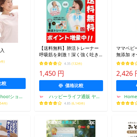
【送料無料】肺活トレーナー
ママベビ
枚入
呼吸筋を刺激！深く強く吐き
無添加 オ
出して力強い呼吸を♪ 呼吸筋
ンシリコ
6件)
4.35
(132件)
トレーニング 器具 肺呼吸 肺
1,450 円
2,426
鍛える むせやすい 飲み込み 改
善
比較
価格比較
hoo!ショッ
ハッピーライフ通販 ヤフ
Homey
ー店
554件)
4.85
(6,140件)