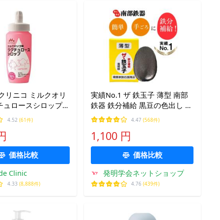
クリニコ ミルクオリ
実績No.1 ザ 鉄玉子 薄型 南部
チュロースシロップ
鉄器 鉄分補給 黒豆の色出し 鉄
卵 鉄たまご 貧血 正規品 3/21
4.52
(61件)
4.47
(568件)
NHK「所さん！事件ですよ」
 円
1,100 円
で紹介されました
価格比較
価格比較
e Clinic
発明学会ネットショップ
4.33
(8,888件)
4.76
(439件)