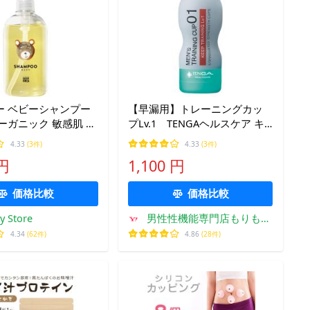
ー ベビーシャンプー
【早漏用】トレーニングカッ
ーガニック 敏感肌 ノ
プLv.1 TENGAヘルスケア キ
ン 親子で
ープトレーニング 敏感で早い
4.33
(3件)
4.33
(3件)
方のトレーニングに 単品1個
 円
1,100 円
価格比較
価格比較
 Store
男性性機能専門店もりもの
薬箱
4.34
(62件)
4.86
(28件)