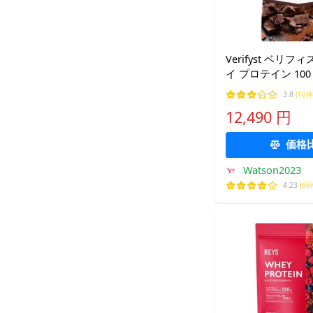
Verifyst ベリフィ
イ プロテイン 10
ト風味 国内製造 
3.8
(10件
いん
12,490 円
価格
Watson2023
4.23
(66