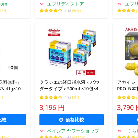
om
エブリデイストア
エブ
726件)
4.18
(96件)
送料無料」
クラシエの経口補水液＜パウ
アカイシ
 41g×10個
ダータイプ＞500mL×10包×4箱
PRO ５
| 経口補水液 パウダー クラシ
える トレ
件)
4.75
(4件)
エ 500ml 10包 熱中症対策 スポ
智雄 監修
3,196 円
3,790
ーツ 脱水 水分補給
ー 送料無
比較
価格比較
ベイシア ヤフーショップ
くら
,430件)
4.64
(6,320件)