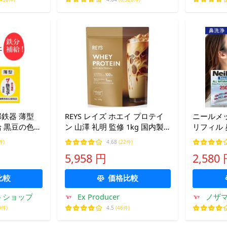
鉄器 薄型
REYS レイズ ホエイ プロテイ
ニールメッ
給 黒豆の色出
ン 山澤 礼明 監修 1kg 国内製
リフィル 
貧血 正規品
造 ビタミン7種配合 WPCプロ
ルなし NE
件)
4.68
(22件)
さん！事件です
テイン ぷろていん ホエイプロ
浄液 花粉
5,958 円
2,580
した！
テイン カフェオレ
ギー 鼻炎
替え
比較
価格比較
トショップ
Ex Producer
ノザ
9件)
4.5
(46件)