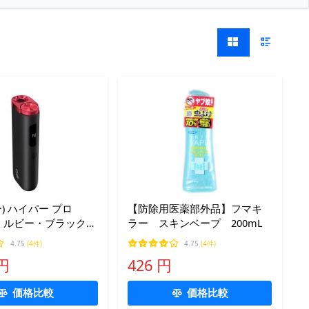
ー) ハイパー プロ
【防除用医薬部外品】フマキ
Pro ルビー・ブラック
ラー スキンベープ 200mL
バコ 電子タバ
4.75
(4件)
4.75
(4件)
 円
426 円
価格比較
価格比較