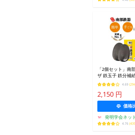
「2個セット」南部
ザ 鉄玉子 鉄分補
し 鉄卵 鉄たまご 
4.69
(29
3/21 NHK「所
2,150 円
よ」で紹介されま
価格
発明学会ネッ
4.76
(43