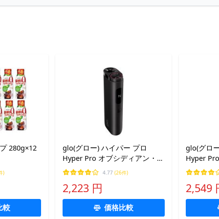
280g×12
glo(グロー) ハイパー プロ
glo(グロ
Hyper Pro オブシディアン・ブ
Hyper 
ラック 加熱式タバコ
加熱式タ
件)
4.77
(26件)
2,223 円
2,549
比較
価格比較