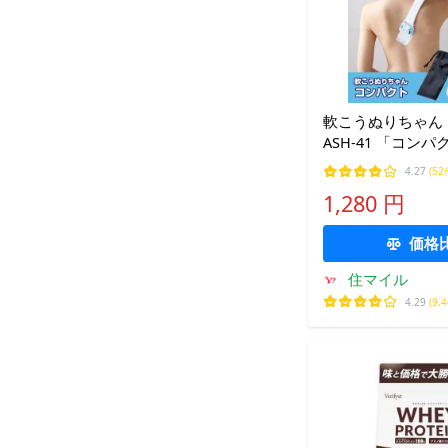
軟こうぬりちゃん 
ASH-41 「コンパ
膏 軟こう ぬりち
4.27
(52
1,280 円
価格
住マイル
4.29
(9,