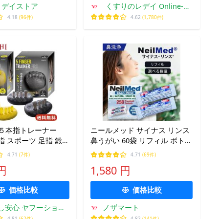
リデイストア
くすりのレデイ Online-Y-
store
4.18
(96件)
4.62
(1,780件)
 ５本指トレーナー
ニールメッド サイナス リンス
本指 スポーツ 足指 鍛
鼻うがい 60袋 リフィル ボトル
ーニンググッズ 津越
なし NEILMED 鼻洗浄 鼻洗浄
4.71
(7件)
4.71
(69件)
 M L ブラック イエロ
液 花粉 ウィルス対策 アレルギ
 円
1,580 円
料
ー 鼻炎 個包装 大容量 詰め替
え
価格比較
価格比較
し安心 ヤフーショッ
ノザマート
ピング店
4.81
(62件)
4.82
(141件)