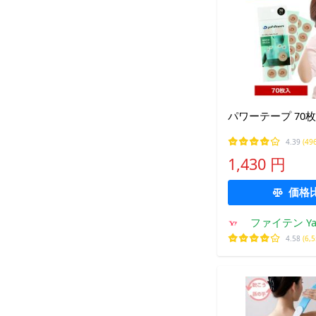
パワーテープ 70
4.39
(49
1,430 円
価格
ファイテン Ya
プ
4.58
(6,