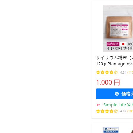
サイリウム粉末（
120ｇPlantago o
送料無料 植物性食
4.54
(11
リウムハスク
1,000 円
価格
Simple Life Y
4.81
(10