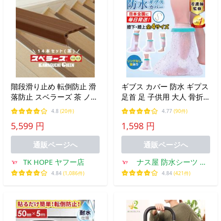
階段滑り止め 転倒防止 滑
ギブス カバー 防水 ギプス
落防止 スベラーズ 茶 ノン
足首 足 子供用 大人 骨折
スリップ 長さ670mm 両面
お風呂 入浴 シャワー 脚
4.8
(20件)
4.77
(90件)
テープ付 バリアフリー 川
膝 説明書つき
5,599 円
1,598 円
口技研 /14本入
通販ページへ
通販ページへ
TK HOPE ヤフー店
ナス屋 防水シーツ 介
護ズボン ギプスカバー
4.84
(1,086件)
4.84
(421件)