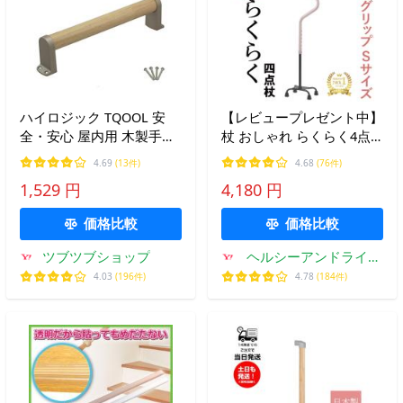
ハイロジック TQOOL 安
【レビュープレゼント中】
全・安心 屋内用 木製手す
杖 おしゃれ らくらく4点
り タテ・ヨコ兼用 300mm
杖 Sサイズ 0401-CS1152
4.69
(13件)
4.68
(76件)
32パイ 耐荷重:80Kg 97252
送料無料 あすつく 杖 伸縮
1,529 円
4,180 円
自立式 軽量 軽い 4点杖 四
点杖 多点杖 ステッキ 介護
価格比較
価格比較
ツブツブショップ
ヘルシーアンドライフ
サニー
4.03
(196件)
4.78
(184件)