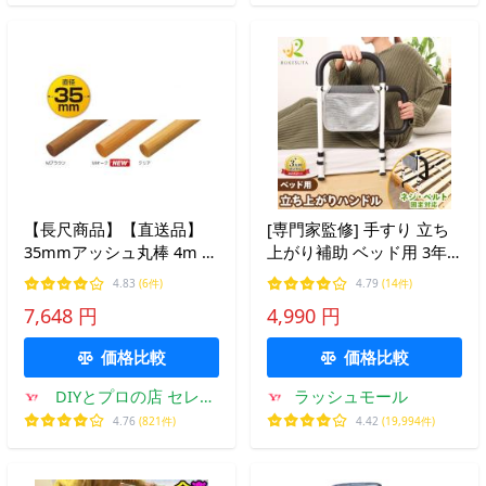
【長尺商品】【直送品】
[専門家監修] 手すり 立ち
35mmアッシュ丸棒 4m |
上がり補助 ベッド用 3年
手摺 手すり 玄関 トイレ
保証 ベッド用手すり 補助
4.83
(6件)
4.79
(14件)
廊下 取付 転倒予防 介護用
後付け 介護 介護用品 ベッ
7,648 円
4,990 円
品 福祉用品 diy
ドガード 転落防止 ベッド
サイドガード RUKESUTA
価格比較
価格比較
DIYとプロの店 セレク
ラッシュモール
トツール
4.76
(821件)
4.42
(19,994件)