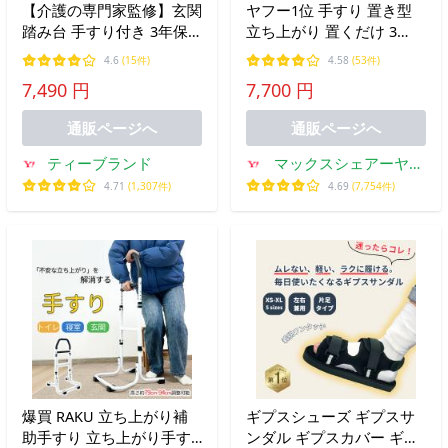
【介護の専門家監修】玄関
ヤフー1位 手すり 置き型
踏み台 手すり付き 3年保
立ち上がり 置くだけ 3
証 木製 RUKEStep 滑り止
段/75.5cm 2個セット 玄関
4.6
(15件)
4.58
(53件)
め 耐荷重250kg 転倒防止
トイレ ベッド 介護用手す
7,490 円
7,700 円
玄関ステップ 安心設計 大
り 補助手すり 補助器具 立
人 高齢者用 室内 屋外
ち座り 工事不要 手摺 送料
通販ページへ
通販ページへ
無料
ティーブランド
マックスシェアーヤフ
ー店
4.71
(1,307件)
4.69
(7,754件)
爆買 RAKU 立ち上がり補
ギプスシューズ ギプスサ
助手すり 立ち上がり手す
ンダル ギプスカバー ギブ