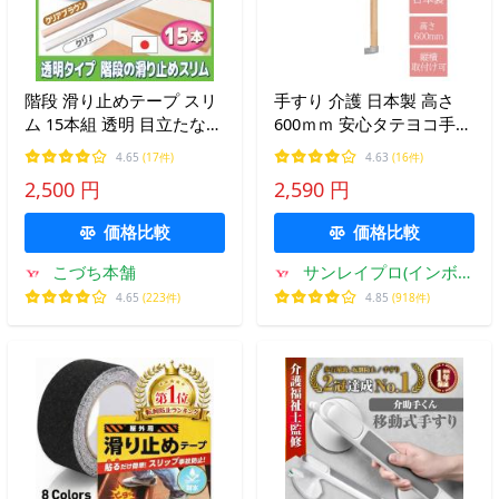
階段 滑り止めテープ スリ
手すり 介護 日本製 高さ
ム 15本組 透明 目立たない
600ｍｍ 安心タテヨコ手す
貼るだけ すべり止め シー
り DC-SMT600 壁付け つか
4.65
(17件)
4.63
(16件)
ト マット シール 転倒防止
まり立ち 補助 縦・横兼用
2,500 円
2,590 円
子ども 高齢者 介護 犬 猫
高齢
日本製
価格比較
価格比較
こづち本舗
サンレイプロ(インボイ
ス登録店)
4.65
(223件)
4.85
(918件)