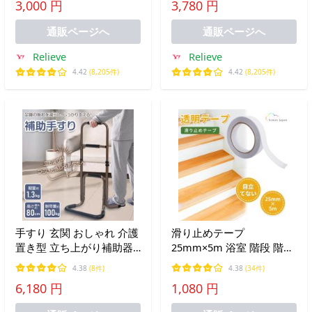
3,000 円
3,780 円
位変換 高齢者 歩行補助 起
手すり 補助手すり 立ち上
き上がり
がりサポート つかまり立
通販ページへ
通販ページへ
ち
Relieve
Relieve
4.42
(8,205件)
4.42
(8,205件)
手すり 玄関 おしゃれ 介護
滑り止めテープ
置き型 立ち上がり補助器
25mm×5m 浴室 階段 階段
具 軽量 アルミ 頑丈 高さ
滑り止め ペット転倒 透明
4.38
(8件)
4.38
(34件)
調整 床 寝起き 立ち座り
犬 猫 年寄り 子供 すべり
6,180 円
1,080 円
立ち上がり補助 転倒防止
どめ すべり止め 安全 テー
八字型ベース 高齢者 介護
プ 屋内用 浴槽 防水 ノン