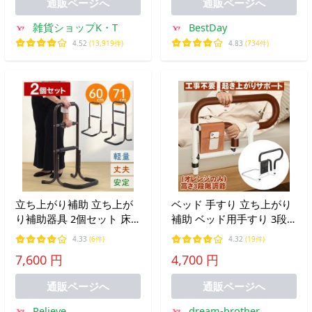
通販ページへ
通販ページへ
用品
スリップテープ
雑貨ショップK・T
BestDay
4.52
(13,919件)
4.83
(734件)
立ち上がり補助 立ち上が
ベッド 手すり 立ち上がり
り補助器具 2個セット 床
補助 ベッド用手すり 3段
から 介護 ベッド 2段 3段
階高さ調節可能 大人介護
4.33
(6件)
4.32
(19件)
床 手すり 玄関 立ち上がり
用サイドレール 高齢者向
7,600 円
4,700 円
手すり 補助手すり 立ち上
けのホームベッドレールバ
がりサポート つかまり立
ーハンドル
通販ページへ
通販ページへ
ち
Relieve
dream-brother