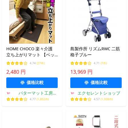
HOME CHOCO 楽々介護
島製作所 リズムRWC 二筋
立ち上がりマット 【ベッ
格子ブルー
ド 椅子 補助マット 高齢者
4.74
(27件)
4.71
(7件)
足元 介助 すべり 防ぐ 転
2,480 円
13,969 円
倒防止】滑り止めマット
爆買
価格比較
価格比較
パターマット工房
エクセレントショップ
Yahoo!店
4.77
(1,802件)
4.57
(1,938件)