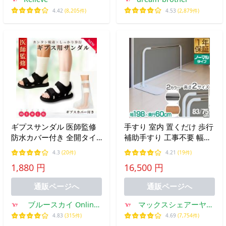
4.42
(8,205件)
4.53
(2,879件)
ギプスサンダル 医師監修
手すり 室内 置くだけ 歩行
防水カバー付き 全開タイ
補助手すり 工事不要 幅
プ 履きやすい ギプス ギブ
198cm 高さ75cm/83cm 手
4.3
(20件)
4.21
(19件)
ス サンダル シューズ 左右
摺り 置き型 玄関 廊下 自
1,880 円
16,500 円
兼用 22〜29cm
立式 据え置き 介護 リハビ
リ 転倒防止 1年保証 送料
通販ページへ
通販ページへ
無料
ブルースカイ Online
マックスシェアーヤフ
ヤフー店
ー店
4.83
(315件)
4.69
(7,754件)