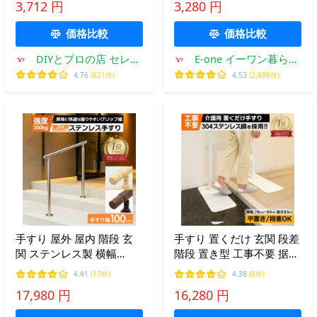
3,712 円
3,280 円
倒予防 介護用品 福祉用品
ち上がり 滑り止め 介護 補
diy
助 高齢者 子供 おすすめ
価格比較
価格比較
DIYとプロの店 セレク
E-one イーワン暮らし
トツール
館
4.76
(821件)
4.53
(2,898件)
手すり 屋外 屋内 階段 玄
手すり 置くだけ 玄関 段差
関 ステンレス製 横幅
階段 置き型 工事不要 据え
100cm 高さ86cm 防錆 介
置き 介護用 歩行補助 耐荷
4.41
(17件)
4.38
(8件)
護 高齢者 段差 玄関ポーチ
重100kg 横幅76-90cm無段
17,980 円
16,280 円
角度調整 水平置き 頑丈 手
階調整 角度調整 滑り止め
摺 てすり 爆買
付き てすり ホワイト 爆買