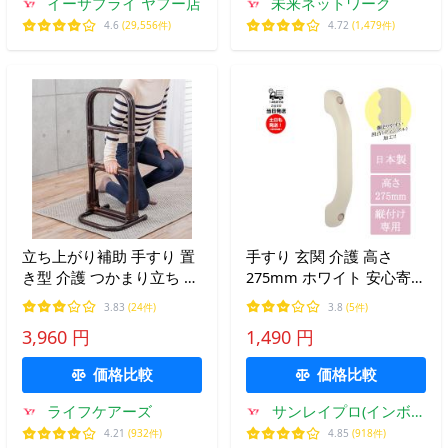
イーサプライ ヤフー店
未来ネットワーク
4.6
(29,556件)
4.72
(1,479件)
立ち上がり補助 手すり 置
手すり 玄関 介護 高さ
き型 介護 つかまり立ち ス
275mm ホワイト 安心寄り
テッキ 籐 ラタン 軽量 玄
そい手すり 壁付け ディン
3.83
(24件)
3.8
(5件)
関 トイレ ベッド 高齢者
プル加工 日本製 補助 縦付
3,960 円
1,490 円
シニア 敬老の日 父の日 母
け専用 高齢 リノベーショ
の日 ギフト 送料無料
ン リフォーム 住宅修繕 廊
価格比較
価格比較
下
ライフケアーズ
サンレイプロ(インボイ
ス登録店)
4.21
(932件)
4.85
(918件)