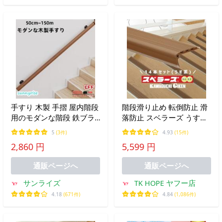
手すり 木製 手摺 屋内階段
階段滑り止め 転倒防止 滑
用のモダンな階段 鉄ブラ
落防止 スベラーズ うす茶
ケット付き階段 デッキロ
ノンスリップ 長さ670mm
5
(3件)
4.93
(15件)
フトポーチ用階段 高齢者
両面テープ付 バリアフリ
2,860 円
5,599 円
子供用の滑り止めサポート
ー 川口技研 /14本入
墜落防止 上り下り
通販ページへ
通販ページへ
サンライズ
TK HOPE ヤフー店
4.18
(671件)
4.84
(1,086件)