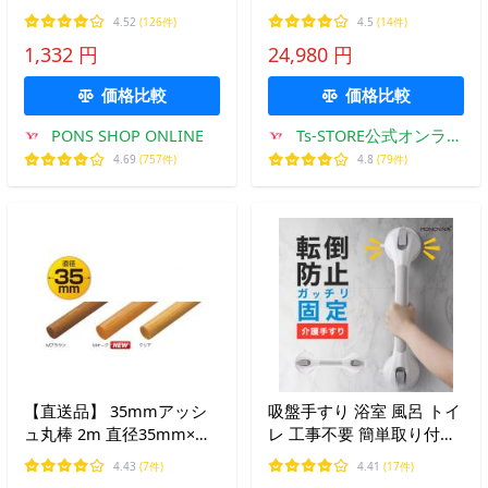
安全 ノンスリップ 対策 転
240cm 高さ86cm 防錆 介
4.52
(126件)
4.5
(14件)
倒防止 施工 爆買
護 高齢者 段差 ステップ
1,332 円
24,980 円
角度調整 水平置き 頑丈 手
摺 てすり 爆買
価格比較
価格比較
PONS SHOP ONLINE
Ts-STORE公式オンライ
ンストア
4.69
(757件)
4.8
(79件)
【直送品】 35mmアッシ
吸盤手すり 浴室 風呂 トイ
ュ丸棒 2m 直径35mm×全
レ 工事不要 簡単取り付け
長2000mm | 手摺 手すり
転倒防止 強力吸盤 風呂ハ
4.43
(7件)
4.41
(17件)
玄関 トイレ 廊下 取付 転
ンドル 入浴手すり 浴槽 立