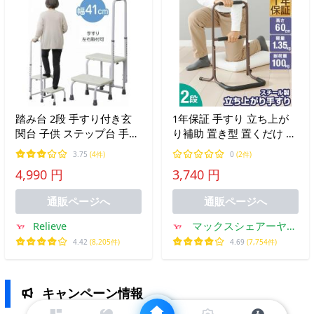
踏み台 2段 手すり付き玄
1年保証 手すり 立ち上が
関台 子供 ステップ台 手す
り補助 置き型 置くだけ 2
り 屋外 置くだけ 手すり付
段/60cm 単品 玄関 トイレ
3.75
(4件)
0
(2件)
き脚立 大掃除 子ども こど
ベッド 介護用手すり サポ
4,990 円
3,740 円
も キッズ トイレ 洗面所
ート 補助器具 立ち座り 工
手洗い
事不要 手摺 床 送料無料
通販ページへ
通販ページへ
Relieve
マックスシェアーヤフ
ー店
4.42
(8,205件)
4.69
(7,754件)
キャンペーン情報