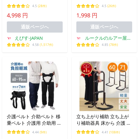
り 転倒防止 高さ約79cm-
ス 男女子ども 左右兼用 1
4.5
(28件)
4.5
(26件)
94cm調整可能 2重持ち手
足
4,998 円
1,998 円
八字型ベース 耐荷重約
100KG アルミ製 脚パット
通販ページへ
通販ページへ
付き
えびす-JAPAN
ルークルのルアー屋さ
ん Yahoo!店
4.58
(1,517件)
4.85
(78件)
介護ベルト 介助ベルト 移
立ち上がり補助 立ち上が
乗ベルト 介護用 介助用 車
り補助器具 床から 介護 ベ
いす移乗用 股ベルト 立ち
ッド 2段 3段 60cm 71cm
4.44
(9件)
4.41
(108件)
上がり補助 補助ベルト 体
床 手すり 玄関 立ち上がり