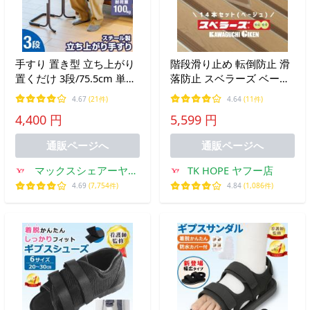
手すり 置き型 立ち上がり
階段滑り止め 転倒防止 滑
置くだけ 3段/75.5cm 単品
落防止 スベラーズ ベージ
玄関 トイレ ベッド 介護用
ュ ノンスリップ 長さ670
4.67
(21件)
4.64
(11件)
手すり 補助手すり 補助器
両面テープ付 バリアフリ
4,400 円
5,599 円
具 立ち座り 工事不要 手摺
ー 川口技研 /14本入
1年保証 送料無料
通販ページへ
通販ページへ
マックスシェアーヤフ
TK HOPE ヤフー店
ー店
4.69
(7,754件)
4.84
(1,086件)