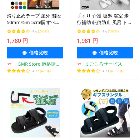
滑り止めテープ 屋外 階段
手すり 介護 吸盤 浴室 歩
50mm×5m 5cm幅 すべり
行補助 転倒防止 風呂 トイ
止めテープ 防滑テープ ノ
レ 安全 補助 介助手くん
4.6
(240件)
4.6
(108件)
ンスリップテープ 強力粘
1,780 円
1,981 円
着 耐水 スロープ 玄関 外
階段 コンクリート
価格比較
価格比較
GMR Store 適格請求
まごころサービス
書・インボイス対応
4.77
(428件)
4.73
(4,902件)