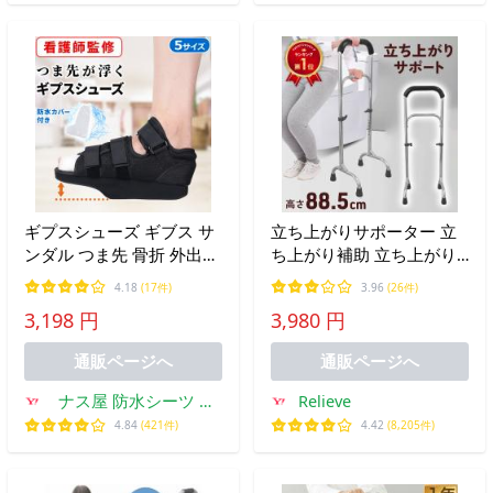
ギプスシューズ ギブス サ
立ち上がりサポーター 立
ンダル つま先 骨折 外出
ち上がり補助 立ち上がり
左右兼用 防水カバー付 看
補助器具 床から 介護 ベッ
4.18
(17件)
3.96
(26件)
護師監修
ド 床 手すり 玄関 立ち上
3,198 円
3,980 円
がり手すり 補助手すり 立
ち上がりサポート 高さ
通販ページへ
通販ページへ
88.5cm
ナス屋 防水シーツ 介
Relieve
護ズボン ギプスカバー
4.84
(421件)
4.42
(8,205件)