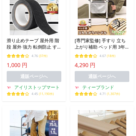
滑り止めテープ 屋外用 階
[専門家監修] 手すり 立ち
段 屋外 強力 転倒防止 す
上がり補助 ベッド用 3年
べり止め シール テープ 耐
保証 ベッド用手すり 補助
4.76
(37件)
4.67
(18件)
水 グリップ 50mm ノンス
後付け 介護 介護用品 ベッ
1,000 円
4,290 円
リップテープ 脚立 滑り止
ドガード 転落防止 ベッド
め 50mm×5m 安全
サイドガード RUKESUTA
通販ページへ
通販ページへ
アイリストップマート
ティーブランド
4.45
(11,190件)
4.71
(1,307件)