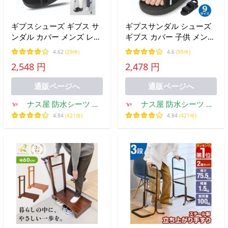
ギプスシューズ ギブス サ
ギプスサンダル シューズ
ンダル カバー メンズ レデ
ギブス カバー 子供 メンズ
ィース 大人 子供 つま先
レディース 軽量 つま先 片
4.62
(29件)
4.6
(95件)
左右兼用 片足 ブラック 看
足 防水カバー付 看護師監
2,548 円
2,478 円
護師監修
修
通販ページへ
通販ページへ
ナス屋 防水シーツ 介
ナス屋 防水シーツ 介
護ズボン ギプスカバー
護ズボン ギプスカバー
4.84
(421件)
4.84
(421件)