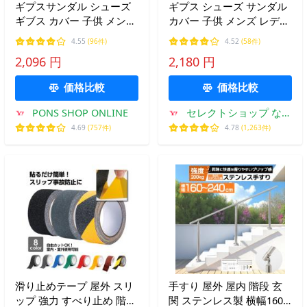
ギプスサンダル シューズ
ギプス シューズ サンダル
ギブス カバー 子供 メンズ
カバー 子供 メンズ レディ
レディース 軽量 つま先 片
ース 片足 左右兼用 つま先
4.55
(96件)
4.52
(58件)
足 爆買
軽量 骨折 足 入院 介護
2,096 円
2,180 円
価格比較
価格比較
PONS SHOP ONLINE
セレクトショップ なん
くるYahoo!店
4.69
(757件)
4.78
(1,263件)
滑り止めテープ 屋外 スリ
手すり 屋外 屋内 階段 玄
ップ 強力 すべり止め 階段
関 ステンレス製 横幅160-