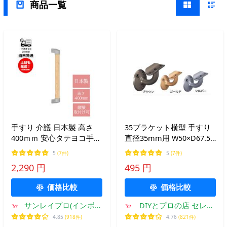
商品一覧
手すり 介護 日本製 高さ
35ブラケット横型 手すり
400ｍｍ 安心タテヨコ手す
直径35mm用 W50×D67.5×
り DC-SMT400 壁付け つか
約H67.8mm | 手摺 手すり
5
(7件)
5
(7件)
まり立ち 補助 縦・横兼用
金具 ブラケット 手すり金
2,290 円
495 円
高齢 リノベーション
具
価格比較
価格比較
サンレイプロ(インボイ
DIYとプロの店 セレク
ス登録店)
トツール
4.85
(918件)
4.76
(821件)