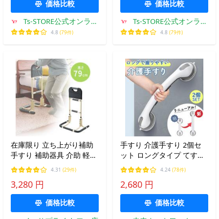
価格比較
価格比較
Ts-STORE公式オンライ
Ts-STORE公式オンライ
ンストア
ンストア
4.8
(79件)
4.8
(79件)
在庫限り 立ち上がり補助
手すり 介護手すり 2個セ
手すり 補助器具 介助 軽量
ット ロングタイプ てすり
移動式 玄関 トイレ シニア
手摺り 介護用品 お風呂 浴
4.31
(29件)
4.24
(78件)
障碍者 高齢者 敬老の日 プ
室 浴槽 立ち上がり 吸盤
3,280 円
2,680 円
レゼント EEX-SUP01 TAIS
補助 トイレ 高齢者 転倒防
コード 01721-000001
止 掴まる
価格比較
価格比較