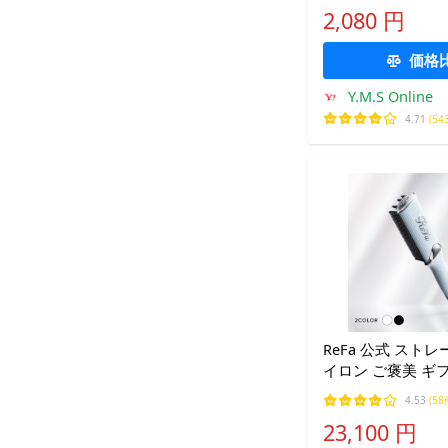
ルビー oralb 交
2,080 円
歯ブラシ EB20 
価格
Y.M.S Online
4.71
(54
ReFa 公式 スト
イロン ご褒美 ギ
簡単 ナチュラル
4.53
(58
23,100 円