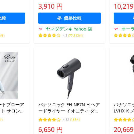
換ブラシ 交換
洗いOK ホワイト
B 本体 充電式
3,910 円
10,21
簡易包装
垢除去 歯磨
比較
価格比較
ヤマダデンキ Yahoo!店
オーラ
3件)
4.3
(77,312件)
レートブローア
パナソニック EH-NE7N-H ヘア
パナソニック(
フト サロン級
ードライヤー イオニティ ダブ
LVHX-
ストレート
ルミネラル＆マイナスイオン
ダッシュ 
件)
4.52
(163件)
低温ケアモード搭載 ダークグ
ムダッシュ
6,650 円
20,66
レー
ッド採用