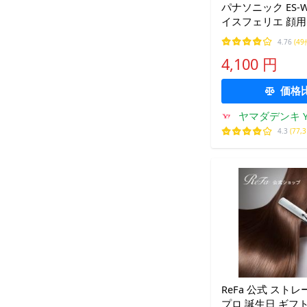
パナソニック ES-W
イスフェリエ 顔
ブルー
4.76
(49
4,100 円
価格
ヤマダデンキ Ya
4.3
(77,
ReFa 公式 スト
プロ 誕生日 ギフ