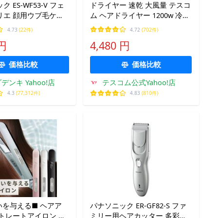
 ES-WF53-V フェ
ドライヤー 速乾 大風量 テスコ
リエ 顔用ウブ毛ケア
ム ヘアドライヤー 1200w 冷熱
ット
風 軽量 高速 マイナスイオン
4.73
(22件)
4.72
(702件)
折り畳み 口コミ TD430B 公式
 円
4,480 円
店 日本メーカー
価格比較
価格比較
デンキ Yahoo!店
テスコム公式Yahoo!店
4.3
(77,312件)
4.83
(810件)
いを与える■ ヘアア
パナソニック ER-GF82-S ファ
トレートアイロン ス
ミリー用ヘアカッター 多彩な