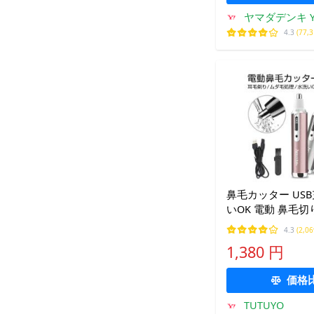
ヤマダデンキ Ya
4.3
(77,
鼻毛カッター US
いOK 電動 鼻毛切
鼻毛シェーバー 
4.3
(2,0
ッター 耳毛カッター メンズ
1,380 円
ディース 処理 男
価格
TUTUYO