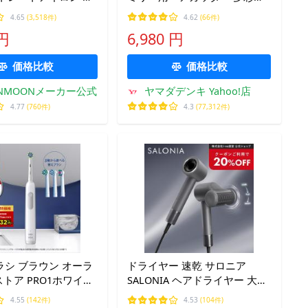
サロンムーン ヘアー
アタッチメント付属 防水・水
4.65
(3,518件)
4.62
(66件)
母の日 ストレートヘ
洗いOK シルバー調
 円
6,980 円
 プレゼント 24mm
ギフト
価格比較
価格比較
ONMOONメーカー公式
ヤマダデンキ Yahoo!店
4.77
(760件)
4.3
(77,312件)
シ ブラウン オーラ
ドライヤー 速乾 サロニア
ストア PRO1ホワイト
SALONIA ヘアドライヤー 大風
ット Braun Oral-
量 軽量 1200W 2.2m3/m スム
4.55
(142件)
4.53
(104件)