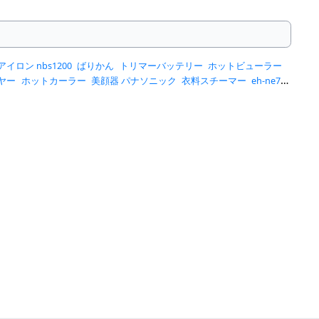
アイロン nbs1200
ばりかん
トリマーバッテリー
ホットビューラー
ヤー
ホットカーラー
美顔器 パナソニック
衣料スチーマー
eh-ne7n-
ドライヤー 1200w
ドライヤー パナソニック
バリカン 散髪
ブラウン