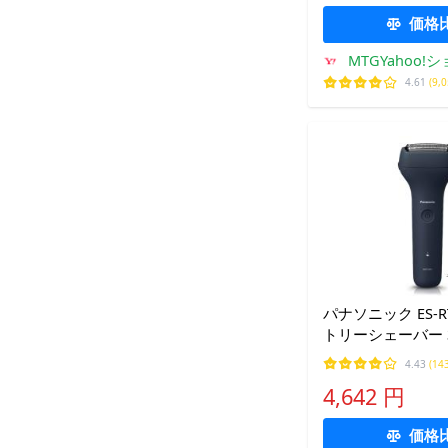
価格
MTGYahoo
4.61
(9,
パナソニック ES-RT
トリーシェーバー 3
電タイプ ダーク
4.43
(14
4,642 円
価格