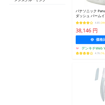
パナソニック Panas
ダッシュ パームイ
ード マーブルホワイ
4.85
(34
PV6A-W〈ESPV6A
38,146 円
価格
デンキチWeb Y
4.76
(16