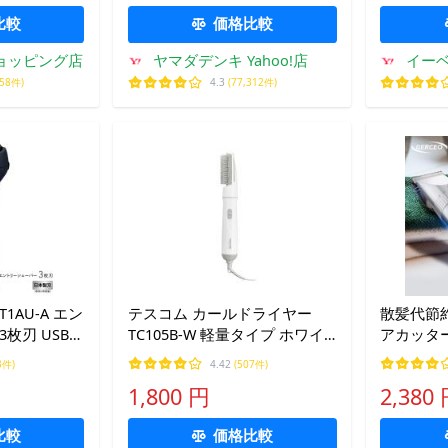
比較
価格比較
!ショッピング店
ヤマダデンキ Yahoo!店
イー
058件)
4.3
(77,312件)
1AU-A エン
テスコム カールドライヤー
散髪代節約
枚刃 USB充
TC105B-W 軽量タイプ ホワイ
アカッター
ネイビー
ト くるくるドライヤー ブラシ
アカッタ
3件)
4.42
(507件)
ドライヤー
1200mA
1,800 円
2,380
示 4種 自動研磨式 アタッチメ
ント付き
比較
価格比較