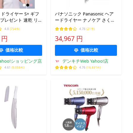
式 ドライヤー S+ ギフ
パナソニック Panasonic ヘア
 プレゼント 速乾 リ
ードライヤー ナノケア さくら
保証 大風量 ハイドロ
ピンク EH-NA0K-P
4.8
(754件)
4.76
(21件)
5 NP
0 円
34,967 円
価格比較
価格比較
Yahoo!ショッピング店
デンキチWeb Yahoo!店
4.61
(9,058件)
4.76
(16,691件)