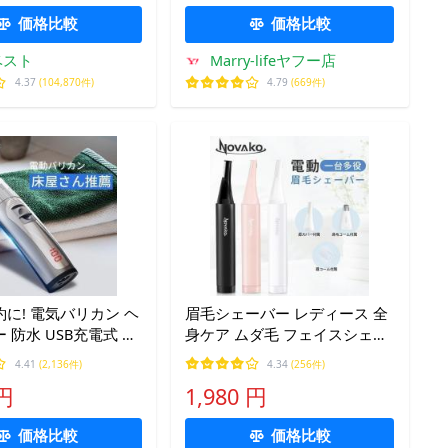
価格比較
価格比較
ベスト
Marry-lifeヤフー店
4.37
(104,870件)
4.79
(669件)
に! 電気バリカン ヘ
眉毛シェーバー レディース 全
 防水 USB充電式 ヘ
身ケア ムダ毛 フェイスシェー
ー コードレス
バー 女性用 一台多役 鼻毛バリ
4.41
(2,136件)
4.34
(256件)
h LEDディスプレイ表
カン 高性能 電動シェーバー
 円
1,980 円
USB充電式 コードレス IPX7防
水
価格比較
価格比較