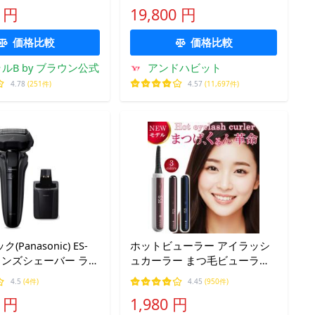
 正規品 プロ1 歯
ースシャインスマートドライ
9 円
19,800 円
き D305.523.3WT
ヤー マイナスイオン 大風圧 ツ
ヤ髪
価格比較
価格比較
ルB by ブラウン公式
アンドハビット
4.78
(251件)
4.57
(11,697件)
Panasonic) ES-
ホットビューラー アイラッシ
K メンズシェーバー ラム
ュカーラー まつ毛ビューラー
5枚刃 洗浄器付き ラ
USB充電 3段階温度設定 持ち運
4.5
(4件)
4.45
(950件)
AI+搭載 密着5Dヘ
び 小さい まつエク つけま対応
9 円
1,980 円
睫カーラー 睫毛 まつ毛