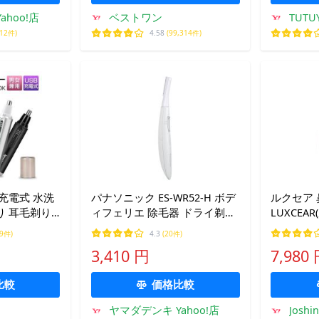
hoo!店
ベストワン
TUTU
312件)
4.58
(99,314件)
B充電式 水洗
パナソニック ES-WR52-H ボデ
ルクセア
り 耳毛剃り
ィフェリエ 除毛器 ドライ剃り
LUXCEAR
エチケットカ
タイプ グレー
PRO(フォ
69件)
4.3
(20件)
 レ
0000-10
3,410 円
7,980
性用 女性用
比較
価格比較
ヤマダデンキ Yahoo!店
Joshi