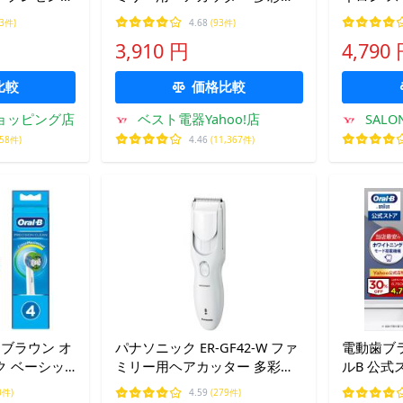
対応 ReFa
アタッチメント付属 防水・水
トレート 
13件)
4.68
(93件)
RO R119
洗いOK ホワイト
アイロン 
3,910 円
4,790
アアイロン
15mm 
比較
価格比較
!ショッピング店
ベスト電器Yahoo!店
SAL
058件)
4.46
(11,367件)
純正 ブラウン オ
パナソニック ER-GF42-W ファ
電動歯ブラ
ク ベーシッ
ミリー用ヘアカッター 多彩な
ルB 公式
ブラシ オーラ
アタッチメント付属 防水・水
替えブラシセ
0件)
4.59
(279件)