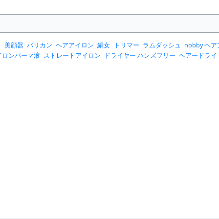
ー
美顔器
バリカン
ヘアアイロン
絹女
トリマー
ラムダッシュ
nobby ヘア
イロンパーマ液
ストレートアイロン
ドライヤー ハンズフリー
ヘアードライ
り
アイロンパーマ
ウェーブアイロン
オーラルb
コードレスヘアアイロン