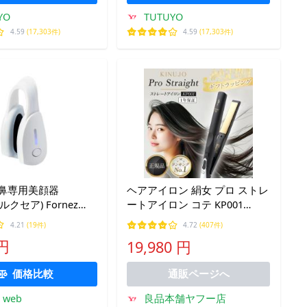
YO
TUTUYO
4.59
(17,303件)
4.59
(17,303件)
 鼻専用美顔器
ヘアアイロン 絹女 プロ ストレ
(ルクセア) Fornez
ートアイロン コテ KP001
ーネスプロ) CS2420-
KINUJO pro straight iron 業務
4.21
(19件)
4.72
(407件)
0 返品種別A
用 キヌージョ きぬじょ 絹女プ
 円
19,980 円
ロ きにゅーじょ 正規 シルクプ
レート
価格比較
通販ページへ
良品本舗ヤフー店
n web