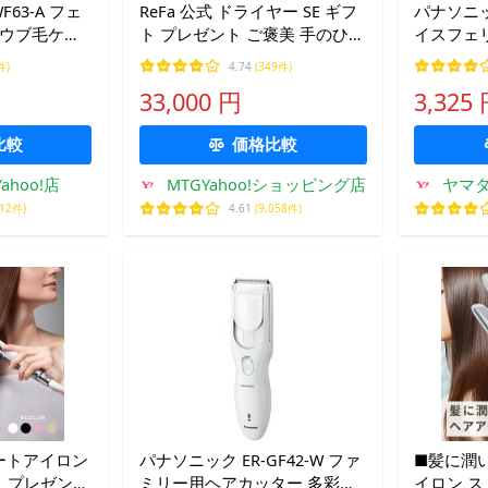
F63-A フェ
ReFa 公式 ドライヤー SE ギフ
パナソニック
用ウブ毛ケア
ト プレゼント ご褒美 手のひら
イスフェ
サイズ 小型 軽量 最小 速乾 サ
バイオレ
件)
4.74
(349件)
ロン級 ツヤ まとまり しっとり
33,000 円
3,325
ハイドロイオン
比較
価格比較
hoo!店
MTGYahoo!ショッピング店
ヤマダ
312件)
4.61
(9,058件)
レートアイロン
パナソニック ER-GF42-W ファ
■髪に潤
ト プレゼント
ミリー用ヘアカッター 多彩な
イロン ス