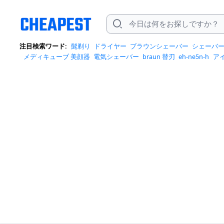
注目検索ワード:
髭剃り
ドライヤー
ブラウンシェーバー
シェーバ
メディキューブ 美顔器
電気シェーバー
braun 替刃
eh-ne5n-h
ア
h
panasonic ドライヤー
こうくう洗浄機
どらいやー
はなげ
ひげそ
シェーバー
ブラウン シリーズ9 替刃