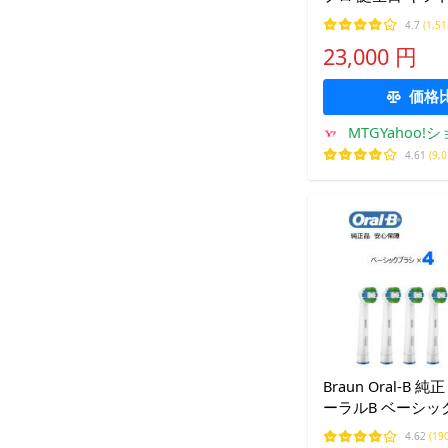
ご褒美 リファ 海外
4.7
(1,5
STRAIGHT IRON P
23,000 円
RHC アイロン
価格
MTGYahoo
4.61
(9,
Braun Oral-B 
ーラルB ベーシッ
クブラシ ×4 替え
4.62
(19