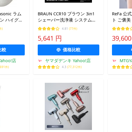
onic ラム
BRAUN CCR10 ブラウン 3in1
ReFa 公
ン ハイグレ
シェーバー洗浄液 システム専
ト ご褒美
ト ES-
用洗浄液カートリッジ（交換
ファ 1年
件)
4.81
(77件)
-W〉
用） 10個入り
イオン R11
5,641 円
39,60
比較
価格比較
ahoo!店
ヤマダデンキ Yahoo!店
MTG
,691件)
4.3
(77,312件)