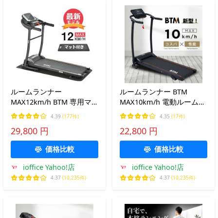
ルームランナー
ルームランナー BTM
MAX12km/h BTM 専用マ
MAX10km/h 電動ルームラ
ット付き 電動ルームラン
ンナー ランニングマシン
4.39
(177件)
4.35
(17件)
ナー ランニングマシン 静
折りたたみ式 静音 脈拍計
29,800 円
22,800 円
音 折りたたみ 家庭用 1年
測 家庭用 1年保証
保証
価格比較
価格比較
ioffice Yahoo!店
ioffice Yahoo!店
4.37
(10,235件)
4.37
(10,235件)