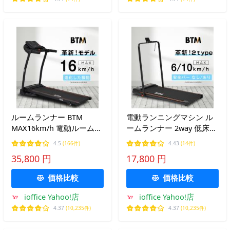
ルームランナー BTM
電動ランニングマシン ル
MAX16km/h 電動ルームラ
ームランナー 2way 低床設
ンナー ランニングマシン
計 MAX10km/h BTM リモ
4.5
(166件)
4.43
(14件)
ウォーキングマシン家庭用
コン操作 薄型 ダイエット
35,800 円
17,800 円
折りたたみ 1年保証
器具 傾斜角度調整 静音 折
りたたみ 家庭用
価格比較
価格比較
ioffice Yahoo!店
ioffice Yahoo!店
4.37
(10,235件)
4.37
(10,235件)