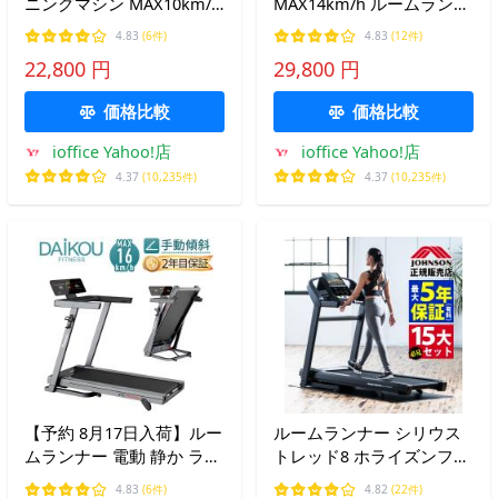
ニングマシン MAX10km/h
MAX14km/h ルームランナ
ルームランナー BTM フィ
ー BTM フィットネスマシ
4.83
(6件)
4.83
(12件)
ットネスマシーン ダイエ
ーン 心拍数計測 ダイエッ
22,800 円
29,800 円
ット器具 有酸素運動 静音
ト器具 有酸素運動 静音 薄
薄型
型
価格比較
価格比較
ioffice Yahoo!店
ioffice Yahoo!店
4.37
(10,235件)
4.37
(10,235件)
【予約 8月17日入荷】ルー
ルームランナー シリウス
ムランナー 電動 静か ラン
トレッド8 ホライズンフィ
ニングマシーン ルームラ
ットネス ジョンソンヘル
4.83
(6件)
4.82
(22件)