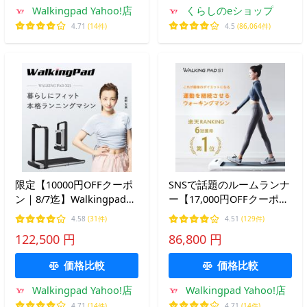
Walkingpad Yahoo!店
くらしのeショップ
4.71
(14件)
4.5
(86,064件)
限定【10000円OFFクーポ
SNSで話題のルームランナ
ン｜8/7迄】Walkingpad
ー【17,000円OFFクーポン
X21 ルームランナー 折り
｜8/7迄】ルームランナー
4.58
(31件)
4.51
(129件)
畳み ウォーキングマシン
折り畳み WalkingPad S1
122,500 円
86,800 円
ランニングマシン ダイエ
静音 ウォーキングマシン
ット 静音 健康 有酸素運動
有酸素運動 ダイエット 運
価格比較
価格比較
室内 運動
動
Walkingpad Yahoo!店
Walkingpad Yahoo!店
4.71
(14件)
4.71
(14件)