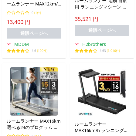
ルームランナー 電動 自家
ームランナー MAX12km/h
用 ランニングマシーン 家
ブラック ランニングマシ
庭用 トレッドミル 傾斜 12
0
(1件)
ン ウォーキングマシン
35,521 円
段階 自動調整 12km/h 静
13,400 円
音
通販ページへ
通販ページへ
MDDM
H2brothers
4.6
(100件)
4.63
(1,016件)
ルームランナー MAX16km
ルームランナー
選べる24のプログラム ト
MAX16km/h ランニングマ
レーニング 電動ルームラ