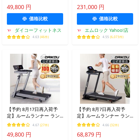
ンナーおすすめ トレッド
ステック ランニングマシ
49,800 円
231,000 円
ミル DCブラシレスモータ
ン トレッドミル 家庭用 電
ー 連続使用100分 DK-
動 treadmill 型番：T202
価格比較
価格比較
7200EB
ダイコーフィットネス
エムロック Yahoo!店
4.63
(46件)
4.55
(6,073件)
【予約 8月17日再入荷予
【予約 8月7日再入荷予
定】ルームランナー ラン
定】ルームランナー ラン
ニングマシーン 家庭用 静
ニングマシーン 家庭用 静
4.67
(27件)
4.66
(32件)
か 電動 16km 折りたたみ
か 電動 16km 折りたたみ
49,800 円
68,879 円
油圧シリンダー式 手動傾
油圧シリンダー式 電動傾