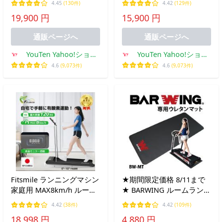
4.45
(130件)
4.42
(129件)
MAX12km/h ランニングマ
ンニングマシーン トレッ
19,900 円
15,900 円
シン ランニングマシーン
ドミル 折り畳み ハンドル
無し
通販ページへ
通販ページへ
YouTen Yahoo!ショッ
YouTen Yahoo!ショッ
ピング店
ピング店
4.6
(9,073件)
4.6
(9,073件)
Fitsmile ランニングマシン
★期間限定価格 8/11まで
家庭用 MAX8km/h ルーム
★ BARWING ルームランナ
ランナー アプリ連動型 ス
ー 専用 マット ランニング
4.42
(38件)
4.42
(109件)
タンド付き 静音 最大荷重
マシン ウォーキング フィ
18,998 円
4,880 円
120kg 組み立て不要 専用
ットネス ぶら下がり健康