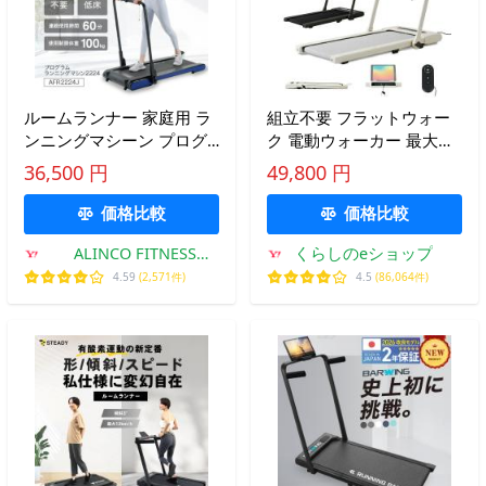
ルームランナー 家庭用 ラ
組立不要 フラットウォー
ンニングマシーン プログ
ク 電動ウォーカー 最大時
ラムランニングマシン
速10km プログラム12種類
36,500 円
49,800 円
2224 MAX10m/h 1年保証
タブレットトレー付 折り
AFR2224J アルインコ
たたみ式 超薄型 AFJ2025
価格比較
価格比較
アイボリー アルインコ
ALINCO FITNESS
くらしのeショップ
ALINCO
Yahoo!店
4.59
(2,571件)
4.5
(86,064件)