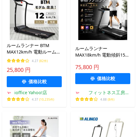
ルームランナー BTM
ルームランナー
MAX12km/h 電動ルームラ
MAX18km/h 電動傾斜15%
ンナー ランニングマシン
折りたたみ 電動ランニン
4.27
(82件)
折りたたみ式 静音 脈拍計
75,800 円
グマシン 心拍数計測 Zwift
25,800 円
測 家庭用 1年保証
FitShow Kinomap対応 家
価格比較
庭用 ダイエット 有酸素運
価格比較
動
ioffice Yahoo!店
フィットネス工房
Yahoo!店
4.37
(10,235件)
4.88
(8件)