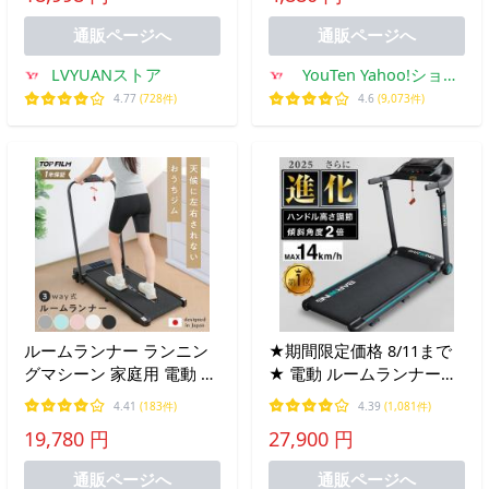
アプリ対応 折り畳み 1年
器
通販ページへ
通販ページへ
保証
LVYUANストア
YouTen Yahoo!ショッ
ピング店
4.77
(728件)
4.6
(9,073件)
ルームランナー ランニン
★期間限定価格 8/11まで
グマシーン 家庭用 電動 折
★ 電動 ルームランナー
りたたみ MAX12km/h ト
MAX14km/h ルームランナ
4.41
(183件)
4.39
(1,081件)
レッドミル ウォーキング
ー 電動 BARWING WIDE設
19,780 円
27,900 円
マシン
計 ランニングマシン
通販ページへ
通販ページへ