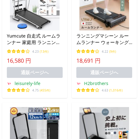
Yumcute 自走式 ルームラ
ランニングマシーン ルー
ンナー 家庭用 ランニング
ムランナー ウォーキング
マシン トレッドミル 4way
マシン MAX8km/h 家庭用
4.23
(13件)
4.22
(9件)
ダイエット トレーニング
電動 高齢者 トレッドミル
16,580 円
18,691 円
筋トレ フィットネス スポ
傾斜
ーツ 有酸素運動 静音 一年
通販ページへ
通販ページへ
保証
leisurely-life
H2brothers
4.75
(455件)
4.63
(1,016件)