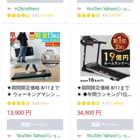
H2brothers
YouTen Yahoo!ショッ
ピング店
4.63
(1,016件)
4.6
(9,073件)
★期間限定価格 8/11まで
★期間限定価格 8/11まで
★ ウォーキングマシン ル
★ ◆年間ランキング1位◆
ームランナー MAX6km/h
ルームランナー
4.38
(29件)
4.37
(1,469件)
ブラック ホワイト ランニ
MAX16km/h 電動ルームラ
13,900 円
34,900 円
ングマシン トレッドミル
ンナー ランニングマシン
家庭用 ハンドル無し
ウォーキングマシン トレ
通販ページへ
通販ページへ
ッドミル
YouTen Yahoo!ショッ
YouTen Yahoo!ショッ