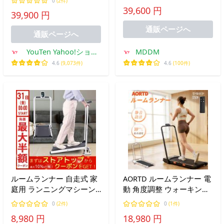
シン ウォーキングマシン
0
(2件)
ンナー ランニングマシン
39,600 円
ランニングマシーン トレ
39,900 円
ランニングマシーン
ッドミル
通販ページへ
通販ページへ
YouTen Yahoo!ショッ
MDDM
ピング店
4.6
(9,073件)
4.6
(100件)
ルームランナー 自走式 家
AORTD ルームランナー 電
庭用 ランニングマシーン
動 角度調整 ウォーキング
高齢者 ウォーキングマシ
マシン ランニングマシン
0
(2件)
0
(1件)
ン 折りたたみ 電源不要 ジ
静音 時速1-10km/h フィッ
8,980 円
18,980 円
ョギング トレーニング ダ
トネス ダイエット 健康器