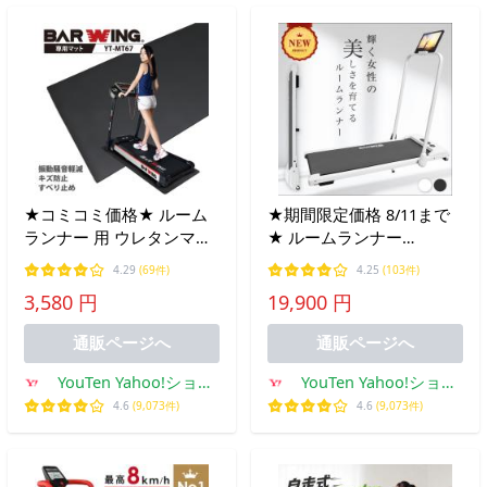
★コミコミ価格★ ルーム
★期間限定価格 8/11まで
ランナー 用 ウレタンマッ
★ ルームランナー
ト67ランニングマシン ウ
MAX10km/h ランニングマ
4.29
(69件)
4.25
(103件)
ォーキング フィットネス
シン ウォーキングマシン
3,580 円
19,900 円
ぶら下がり健康器 ヨガマ
ランニングマシーン トレ
ット フラットベンチにも
ッドミル
通販ページへ
通販ページへ
YouTen Yahoo!ショッ
YouTen Yahoo!ショッ
ピング店
ピング店
4.6
(9,073件)
4.6
(9,073件)