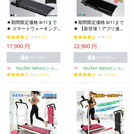
★期間限定価格 8/11まで
★期間限定価格 8/11まで
★ スマートウォーキング
★ 【新登場！アプリ連
ルームランナー
携】ランニングパット ル
4.19
(91件)
4.14
(7件)
MAX12km/h ブラック ラ
ームランナー ハンドルあ
17,900 円
22,900 円
ンニングマシン ウォーキ
り MAX12km/h ランニン
ングマシン
グマシン ウォーキングマ
通販ページへ
通販ページへ
シン
YouTen Yahoo!ショッ
YouTen Yahoo!ショッ
ピング店
ピング店
4.6
(9,073件)
4.6
(9,073件)