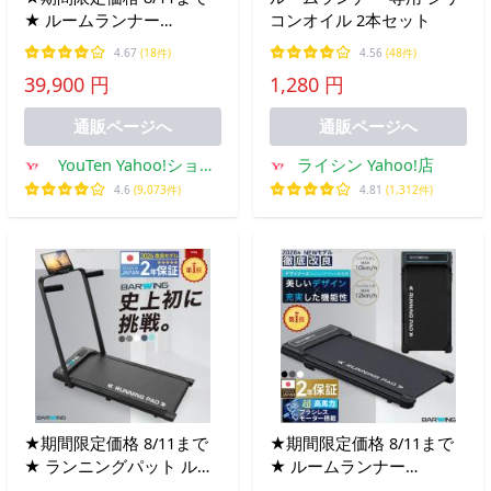
★ ルームランナー
コンオイル 2本セット
MAX16km/h アプリ連携
4.67
(18件)
4.56
(48件)
kinomap zwift ランニング
39,900 円
1,280 円
マシン ウォーキングマシ
ン トレッドミル
通販ページへ
通販ページへ
YouTen Yahoo!ショッ
ライシン Yahoo!店
ピング店
4.6
(9,073件)
4.81
(1,312件)
★期間限定価格 8/11まで
★期間限定価格 8/11まで
★ ランニングパット ルー
★ ルームランナー
ムランナー ハンドルあり
MAX10km/h ブラック ラ