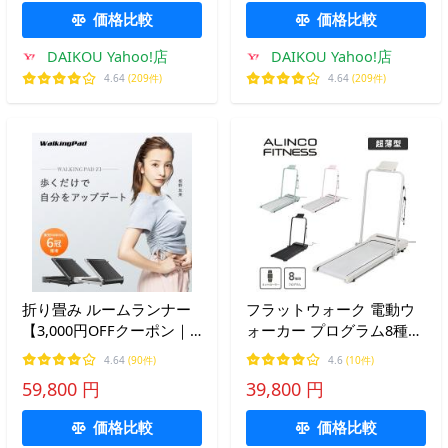
斜3段階 連続使用100分
斜10段階 連続使用60分
価格比較
価格比較
DK-7200EB
DK-5101CA
DAIKOU Yahoo!店
DAIKOU Yahoo!店
4.64
(209件)
4.64
(209件)
折り畳み ルームランナー
フラットウォーク 電動ウ
【3,000円OFFクーポン｜
ォーカー プログラム8種類
8/7迄】静音 軽量
AFW5023 コンパクト 軽量
4.64
(90件)
4.6
(10件)
WalkingPad Z1 家庭用 ウ
静音 タブレットトレー付
59,800 円
39,800 円
ォーキングマシン ランニ
キャスター付 ウォーキン
ングマシン有酸素運動 ダ
グマシン アルインコ
価格比較
価格比較
イエット 室内 運動