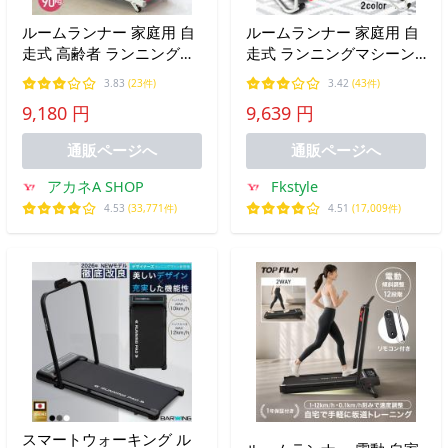
ルームランナー 家庭用 自
ルームランナー 家庭用 自
走式 高齢者 ランニングマ
走式 ランニングマシーン
シーン トレッドミル ウォ
高齢者 ウォーキングマシ
3.83
(23件)
3.42
(43件)
ーキングマシン 軽量 ラン
ン 折りたたみ 電源不要 ジ
9,180 円
9,639 円
ニング ルームランナー折
ョギング トレーニング ダ
り畳み 家庭用 家 自走 傾
イエット器具 筋トレ 自宅
通販ページへ
通販ページへ
斜 静音
運動
アカネA SHOP
Fkstyle
4.53
(33,771件)
4.51
(17,009件)
スマートウォーキング ル