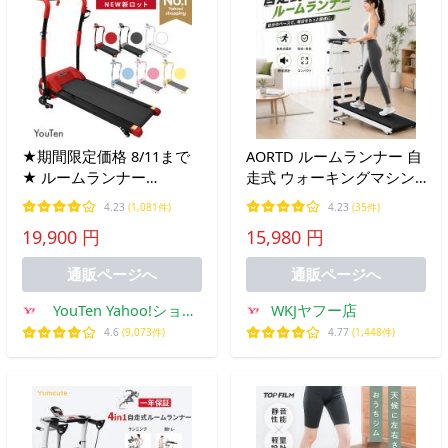
★期間限定価格 8/11まで
AORTD ルームランナー 自
★ ルームランナー
走式 ウォーキングマシン
MAX8km 電動ルームラン
ランニングマシン トレッ
4.23
(1,081件)
4.23
(35件)
ナー 家庭用 ウォーキング
ドミル 高齢者 家庭用 静か
19,900 円
15,980 円
マシン ランニングマシン
4way 二年保証 ダイエット
室内 ダイエット
トレーニング 有酸素運動
通販ページへ
通販ページへ
YouTen Yahoo!ショッ
WKJヤフー店
ピング店
4.6
(9,073件)
4.77
(1,448件)