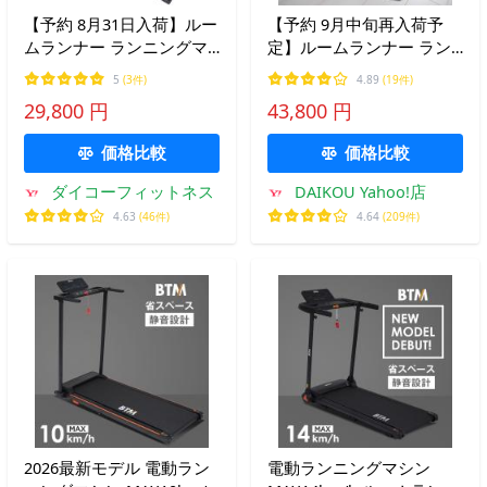
【予約 8月31日入荷】ルー
【予約 9月中旬再入荷予
ムランナー ランニングマ
定】ルームランナー ラン
シーン 家庭用 電動 12km
ニングマシーン 家庭用 静
5
(3件)
4.89
(19件)
折りたたみ 油圧シリンダ
か 電動 16km 折りたたみ
29,800 円
43,800 円
ー式 手動傾斜3段階 連続
油圧シリンダー式 手動傾
使用100分 DK-B4010
斜3段階 連続使用90分 DK-
価格比較
価格比較
1142
ダイコーフィットネス
DAIKOU Yahoo!店
4.63
(46件)
4.64
(209件)
2026最新モデル 電動ラン
電動ランニングマシン