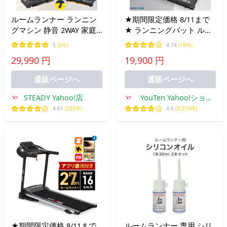
ルームランナー ランニン
★期間限定価格 8/11まで
グマシン 静音 2WAY 家庭
★ ランニングパット ルー
用 傾斜3° 折りたたみ コン
ムランナー ハンドルあり
5
(5件)
4.74
(19件)
パクト アプリ連携 有酸素
MAX12km/h ランニングマ
29,990 円
19,900 円
運動 365日保証 STEADY
シン ランニングマシーン
ST152
通販ページへ
通販ページへ
STEADY Yahoo!店
YouTen Yahoo!ショッ
ピング店
4.61
(585件)
4.6
(9,073件)
★期間限定価格 8/11まで
ルームランナー 専用 シリ