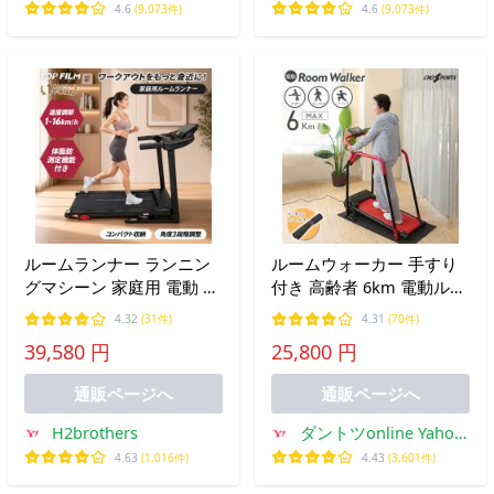
ピング店
ピング店
4.6
(9,073件)
4.6
(9,073件)
ルームランナー ランニン
ルームウォーカー 手すり
グマシーン 家庭用 電動 折
付き 高齢者 6km 電動ルー
りたたみ 16km トレッド
ムウォーカー ウォーキン
4.32
(31件)
4.31
(70件)
ミル スマホホルダー 傾斜
グマシン 折りたたみ つか
39,580 円
25,800 円
静音
まり歩き 室内運動 安全設
計 リハビリ トレッドミル
通販ページへ
通販ページへ
H2brothers
ダントツonline Yahoo!
店
4.63
(1,016件)
4.43
(3,601件)