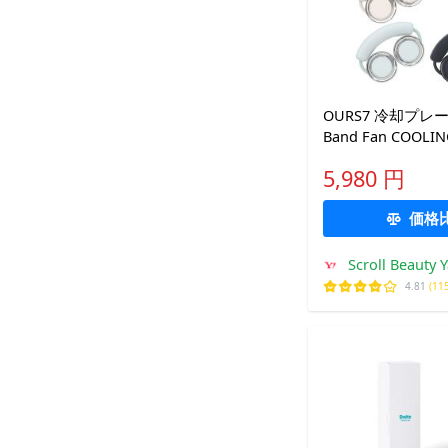
OURS7 冷却プレー
Band Fan COOL
2種類の冷却モード
5,980 円
フト可
価格
Scroll Beauty
4.81
(11