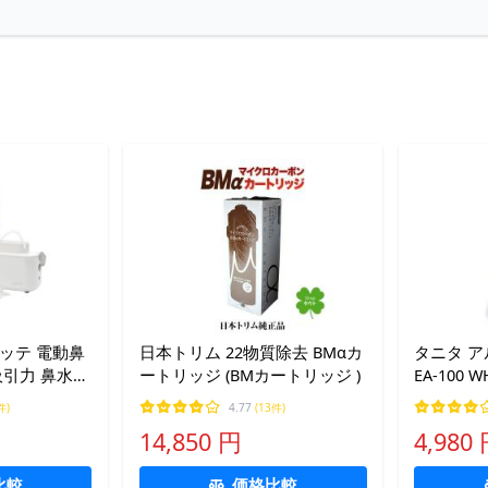
ッテ 電動鼻
日本トリム 22物質除去 BMαカ
タニタ 
吸引力 鼻水
ートリッジ (BMカートリッジ )
EA-100 W
件)
4.77
(13件)
トッ
14,850 円
4,980
比較
価格比較