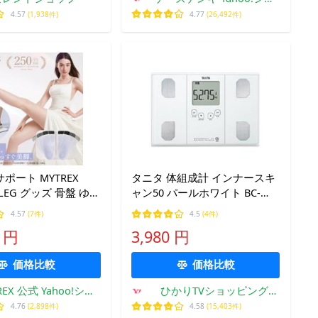
ップ
4.57
(1,938件)
4.77
(26,492件)
ポート MYTREX
タニタ 体組成計 インナースキ
T LEG グッズ 骨盤 ゆが
ャン50 パールホワイト BC-
筋肉 トレーニング エ
314-WH
4.57
(7件)
4.5
(4件)
 男女 マイトレック
0 円
3,980 円
フィット レッグ
価格比較
価格比較
REX 公式 Yahoo!ショ
ひかりTVショッピング
ッピング店
Yahoo!店
4.76
(2,898件)
4.58
(15,403件)