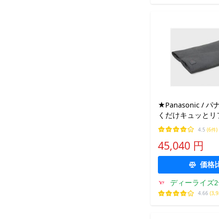
★Panasonic /
くだけキュッとリフ
RA192-H [ダー
4.5
(6件)
サージ器】【送料
45,040 円
価格
ディーライズ2
4.66
(3,