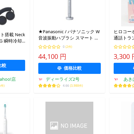
★Panasonic / パナソニック W
ヒロコーポ 
ト搭載 Neck
音波振動ハブラシ スマート ド
通話トラ
ING 瞬時冷却
ルツプレミアム EW-DT88-S [シ
 正規品 ギ
0
(2件)
ルバー]【電動歯ブラシ】【送
44,100 円
3,300
料無料】
比較
価格比較
 Yahoo!店
ディーライズ2号
あき
5件)
4.66
(3,988件)