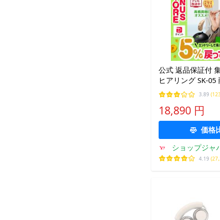
公式 返品保証付 
ヒアリング SK-0
ショップジャパン 
3.89
(12
光子さん、高橋英
18,890 円
すめ 充電式 耳掛
価格
ショップジャパン
ョッピ
4.19
(27