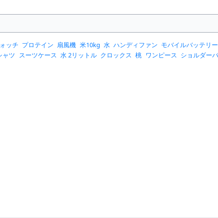
ォッチ
プロテイン
扇風機
米10kg
水
ハンディファン
モバイルバッテリ
シャツ
スーツケース
水 2リットル
クロックス
桃
ワンピース
ショルダー