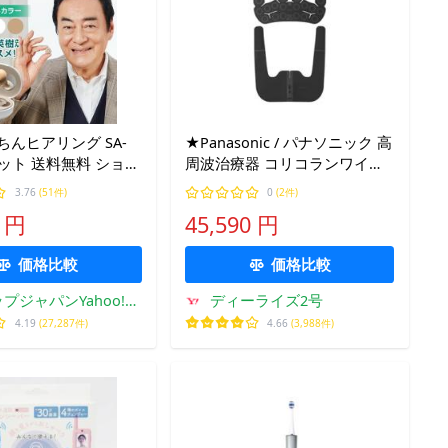
ちんヒアリング SA-
★Panasonic / パナソニック 高
セット 送料無料 ショッ
周波治療器 コリコランワイド
 正規品 草笛光子さ
３Ｄ（肩専用）コリコランワ
3.76
(51件)
0
(2件)
英樹さんおすすめ 充
イド3D EW-RA560-K [ブラック]
0 円
45,590 円
 TV通販 軽量 新色
【低周波治療器・電気治療
器】【送料無料】
価格比較
価格比較
プジャパンYahoo!シ
ディーライズ2号
ョッピング店
4.19
(27,287件)
4.66
(3,988件)