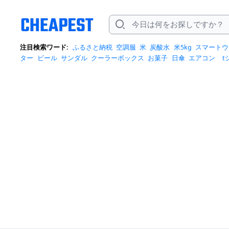
注目検索ワード:
ふるさと納税
空調服
米
炭酸水
米5kg
スマートウ
ター
ビール
サンダル
クーラーボックス
お菓子
日傘
エアコン
t
トバッグ
サンダル レディース
リュック
自転車
掃除機