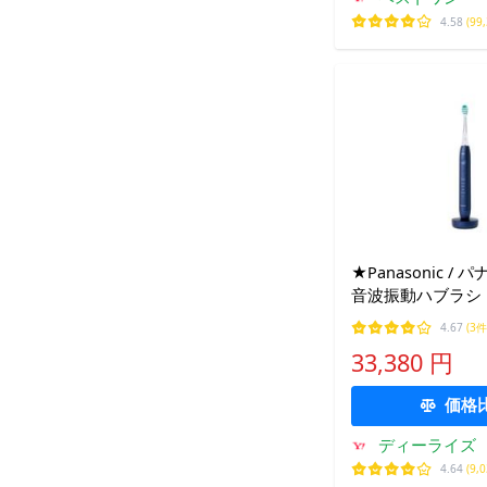
4.58
(99
★Panasonic /
音波振動ハブラシ
ミアム EW-DP58
4.67
(3件
ルー]【電動歯ブ
33,380 円
無料】
価格
ディーライズ
4.64
(9,