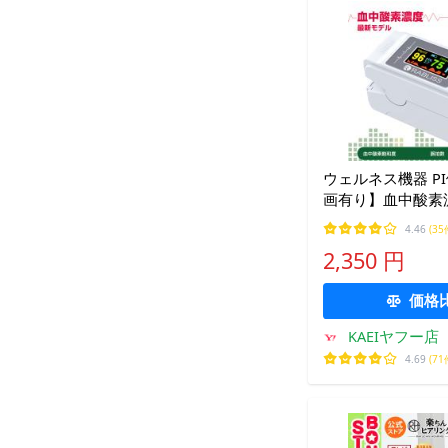
ウェルネス機器 P
画有り】血中酸素
飽和度測定器 脈拍
4.46
(35
度 指脈拍 血中酸
2,350 円
酸素濃度計 医療
ません!!
価格
KAEIヤフー店
4.69
(71