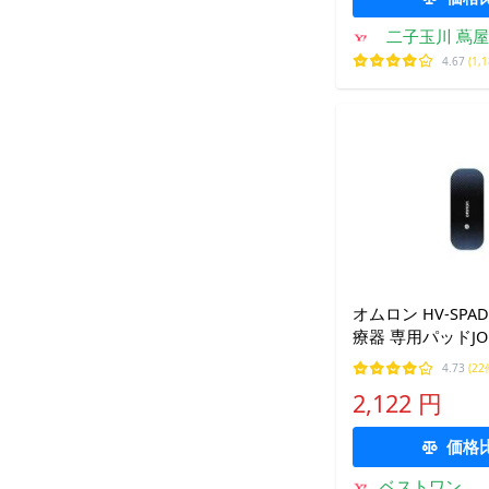
二子玉川 蔦屋
店
4.67
(1,
オムロン HV-SPA
療器 専用パッドJO 
枚入
4.73
(22
2,122 円
価格
ベストワン