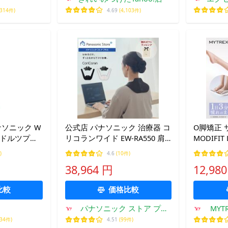
,314件)
4.69
(4,103件)
 パナソニック W
公式店 パナソニック 治療器 コ
O脚矯正 サ
 ドルツプレ
リコランワイド EW-RA550 肩
MODIFI
-A [ディープブ
マッサージャー
み お尻 
)
4.6
(10件)
ラシ】【送料
クササイズ
38,964 円
12,98
ス モディ
比較
価格比較
パナソニック ストア プラ
MYT
ス Yahoo!店
034件)
4.51
(99件)