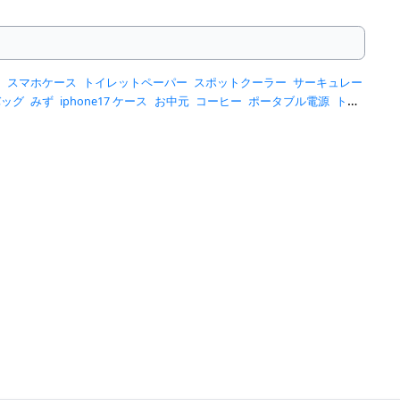
ー
スマホケース
トイレットペーパー
スポットクーラー
サーキュレー
バッグ
みず
iphone17 ケース
お中元
コーヒー
ポータブル電源
トー