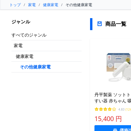
トップ
/
家電
/
健康家電
/
その他健康家電
ジャンル
商品一覧
すべてのジャンル
家電
健康家電
その他健康家電
丹平製薬 ソットト
すい器 赤ちゃん 
ギフト 電動 電動鼻吸い器 電動
4.83
(12
鼻水吸引器 ベビー 鼻水
15,400 円
テ
価格