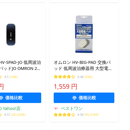
V-SPAD-JO 低周波治
オムロン HV-BIG-PAD 交換パ
ッドJO OMRON 2
ッド 低周波治療器用 大型電極
パッド エレパルス用 2組4枚入
4.5
(14件)
4.48
(33件)
 円
1,559 円
価格比較
価格比較
O Yahoo!店
ベストワン
4.57
(20,523件)
4.58
(99,314件)