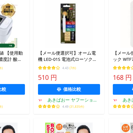
I値 【使用動
【メール便選択可】オーム電
【メール
濃度計 酸素
機 LED-01S 電池式ローソク
ック WTF
計 酸素飽和
80mm 07-7731
ズワイド2
件)
4.43
(7件)
素濃度測定器
ト 3コ用 
510 円
168 円
機器ではあり
比較
価格比較
あきばおー ヤフーショッ
あき
プ
件)
4.49
(31,835件)