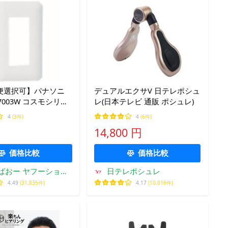
便選択可】パナソニ
デュアルエクサV 日テレポシュ
7003W コスモシリー
レ(日本テレビ 通販 ポシュレ)
1 コンセントプレー
4
(3件)
4
(6件)
ホワイト Panasonic
14,800 円
価格比較
価格比較
ばおー ヤフーショッ
日テレポシュレ
プ
4.49
(31,835件)
4.17
(10,016件)