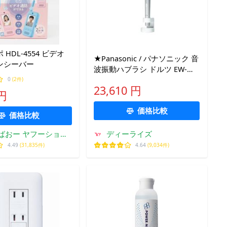
HDL-4554 ビデオ
★Panasonic / パナソニック 音
ンシーバー
波振動ハブラシ ドルツ EW-
DT63-S [シルバー]【電動歯ブ
0
(2件)
23,610 円
ラシ】【送料無料】
 円
価格比較
価格比較
ばおー ヤフーショッ
ディーライズ
プ
4.49
(31,835件)
4.64
(9,034件)