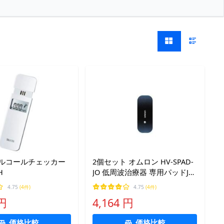
アルコールチェッカー
2個セット オムロン HV-SPAD-
H
JO 低周波治療器 専用パッドJO
OMRON 2枚入
4.75
(4件)
4.75
(4件)
 円
4,164 円
価格比較
価格比較