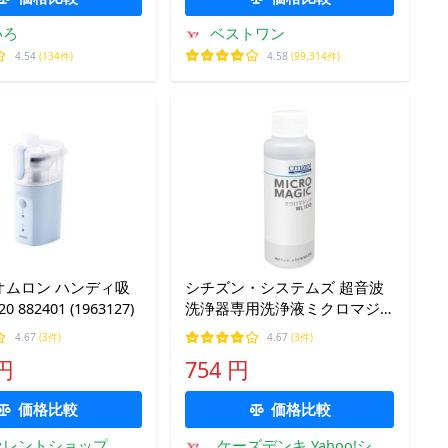
いろ
ベストワン
4.54
(134件)
4.58
(99,314件)
 オムロン ハンディ吸
シチズン・システムズ 超音波
0 882401 (1963127)
洗浄器専用洗浄液ミクロマジ
ック WL100
4.67
(3件)
4.67
(3件)
 円
754 円
価格比較
価格比較
セレントショップ
ケーズデンキ Yahoo!ショ