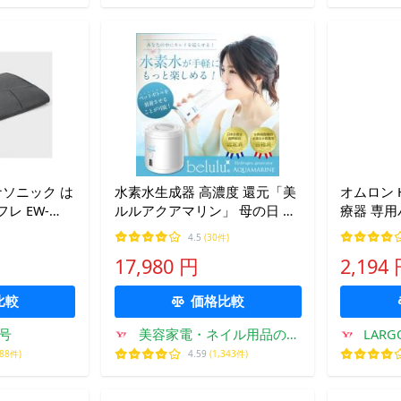
 パナソニック は
水素水生成器 高濃度 還元「美
オムロン H
レ EW-
ルルアクアマリン」 母の日 敬
療器 専用パ
クグレー]【マッ
老の日 プレゼント 水分補給 持
枚入
4.5
(30件)
無料】
ち運び ペットボトル付 電解法
17,980 円
2,194
安心安全 belulu 正規品 1年間
保証付
比較
価格比較
号
美容家電・ネイル用品の綺
LARG
麗堂
988件)
4.59
(1,343件)