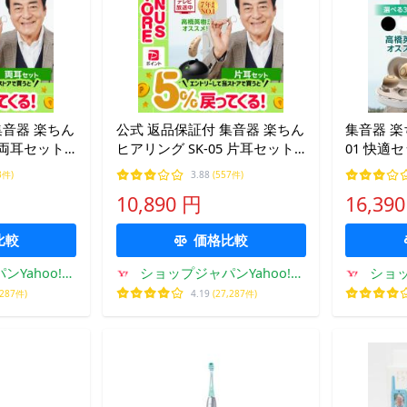
集音器 楽ちん
公式 返品保証付 集音器 楽ちん
集音器 楽
5 両耳セット
ヒアリング SK-05 片耳セット
01 快適
正規品 草笛
ショップジャパン 正規品 草笛
プジャパン
3件)
3.88
(557件)
樹さんおす
光子さん、高橋英樹さんおす
ん、高橋
10,890 円
16,39
け式
すめ 充電式 耳掛け式
電式 耳穴型
登場！
比較
価格比較
Yahoo!シ
ショップジャパンYahoo!シ
ショッ
ング店
ョッピング店
,287件)
4.19
(27,287件)