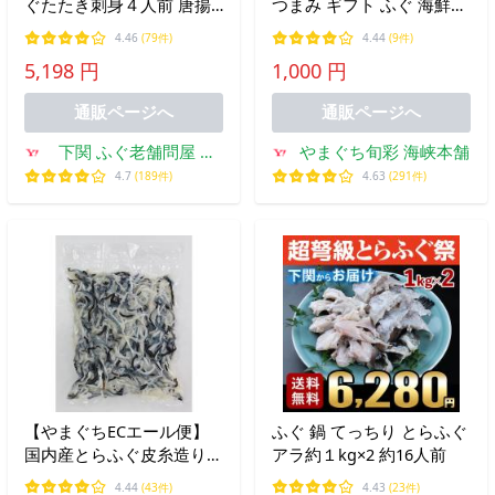
ぐたたき刺身４人前 唐揚
つまみ ギフト ふぐ 海鮮
げセット 送料無料 下関 ふ
珍味 メール便送料無料
4.46
(79件)
4.44
(9件)
ぐ刺し セット
5,198 円
1,000 円
通販ページへ
通販ページへ
下関 ふぐ老舗問屋 山
やまぐち旬彩 海峡本舗
西水産
4.7
(189件)
4.63
(291件)
【やまぐちECエール便】
ふぐ 鍋 てっちり とらふぐ
国内産とらふぐ皮糸造り
アラ約１kg×2 約16人前
500g 冷凍商品 業務用
4.44
(43件)
4.43
(23件)