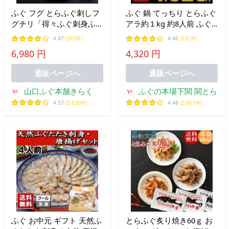
ふぐ フグ とらふぐ刺しフ
ふぐ 鍋 てっちり とらふぐ
グチリ「得々ふぐ刺身ふぐ
アラ約１kg 約8人前 ふぐ
鍋セット2人前／超冷」
唐揚げ
4.47
(343件)
4.46
(231件)
6,980 円
4,320 円
通販ページへ
通販ページへ
山口ふぐ本舗きらく
ふぐの本場下関 関とら
4.57
(3,630件)
4.48
(2,067件)
ふぐ お中元 ギフト 天然ふ
とらふぐ炙り焼き60ｇ お