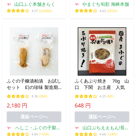
山口ふぐ本舗きらく
やまぐち旬彩 海峡本舗
4.57
(3,630件)
4.63
(291件)
ふぐの子糠漬粕漬 お試し
ふくあぶり焼き 70g 山
セット 幻の珍味 製造期
口 下関 お土産 人気
間３年をかけた究極のスロ
4.36
(28件)
4.25
(8件)
ーフード。送料無料 ふぐ
2,180 円
648 円
の卵巣 酒の肴 ギフト 石川
県
通販ページへ
通販ページへ
へしこ・ふぐの子製造
山口ぶちええもん!長州
本舗 荒忠
苑
4.66
(176件)
4.66
(124件)