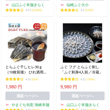
山口ふぐ本舗きらく
仙崎ふぐ大小
4.57
(3,630件)
4.6
(316件)
とらふぐ干しヒレ30ｇ
ふぐ フグ とらふぐ刺し
（10枚前後） ひれ酒用と
「ふぐ刺身4人前／冷蔵」
らふぐひれ ふぐひれ フグ
4.55
(62件)
4.52
(109件)
ヒレ ヒレ酒 尾ひれ使用 メ
1,980 円
9,980 円
ール便送料無料
通販ページへ
通販ページへ
やまぐち旬彩 海峡本舗
山口ふぐ本舗きらく