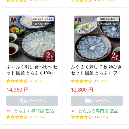
4.63
(291件)
4.57
(3,630件)
ふぐ ふぐ刺し 食べ比べ セ
ふぐ ふぐ刺し ２枚 ゆびき
ット 国産 とらふぐ100g ま
セット 国産 とらふぐ フグ
ふぐ 110g フグ てっさ フ
ギフト てっさ 湯引き 二人
4.5
(12件)
4.5
(12件)
グ刺し ふぐ刺身 トラフグ
前 ふぐ刺身 フグ刺し 2026
14,960 円
12,800 円
お礼 お返し 贈り物 お祝い
お礼 お返し 贈り物 お祝い
お中元 爆買
お中元 爆買
通販ページへ
通販ページへ
とらふぐ専門店 玄品ふ
とらふぐ専門店 玄品ふ
ぐ
ぐ
4.62
(29件)
4.62
(29件)