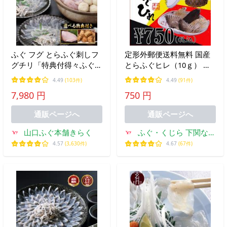
ふぐ フグ とらふぐ刺しフ
定形外郵便送料無料 国産
グチリ「特典付得々ふぐ
とらふぐヒレ（10ｇ） 常
鍋・刺身セット2人前／超
温商品 ひれ酒
4.49
(103件)
4.49
(91件)
冷」
7,980 円
750 円
通販ページへ
通販ページへ
山口ふぐ本舗きらく
ふぐ・くじら 下関なる
と
4.57
(3,630件)
4.67
(67件)