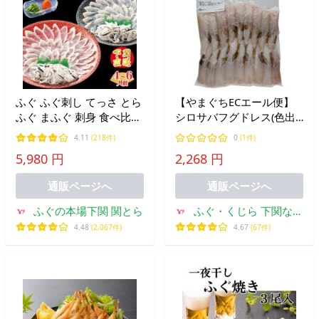
ふぐ ふぐ刺し てっさ とら
【やまぐちECエール便】
ふぐ まふぐ 刺身 食べ比べ
シロサバフグドレス(色出
セット 4人前 6人前 お中元
し)IQF 15-20尾 1kg 冷凍商
4.11
(218件)
0
(1件)
ギフト
品 業務用
5,980 円
2,268 円
通販ページへ
通販ページへ
ふぐの本場下関 関とら
ふぐ・くじら 下関なる
と
4.48
(2,067件)
4.67
(67件)