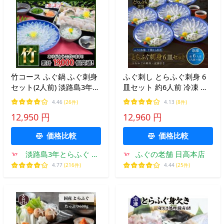
竹コース ふぐ鍋 ふぐ刺身
ふぐ刺し とらふぐ刺身 6
セット(2人前) 淡路島3年と
皿セット 約6人前 冷凍 ギ
らふぐ 若男水産 ふぐ セッ
フト お取り寄せ 通販 山口
4.46
(26件)
4.13
(8件)
ト お取り寄せグルメ ふぐ
県下関市 日高本店
12,950 円
12,960 円
鍋 ふぐ刺し
価格比較
価格比較
淡路島3年とらふぐ 若
ふぐの老舗 日高本店
男水産
4.77
(216件)
4.44
(25件)