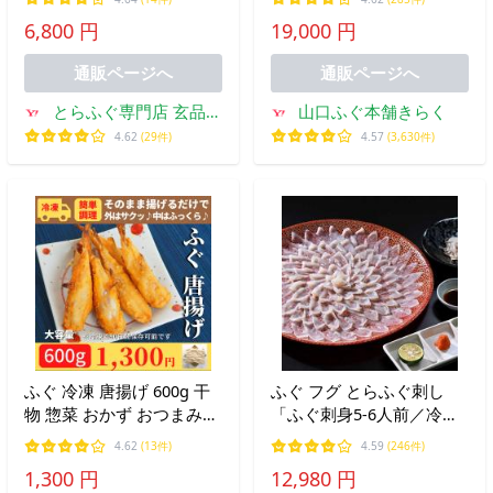
ふぐ白子 フグ ふぐ刺し ふ
6,800 円
19,000 円
ぐセット 海鮮 贅沢 お祝い
お礼 1人前 お中元
通販ページへ
通販ページへ
とらふぐ専門店 玄品ふ
山口ふぐ本舗きらく
ぐ
4.62
(29件)
4.57
(3,630件)
ふぐ 冷凍 唐揚げ 600g 干
ふぐ フグ とらふぐ刺し
物 惣菜 おかず おつまみ
「ふぐ刺身5-6人前／冷
ご飯のお供 お徳用 アレン
蔵」
4.62
(13件)
4.59
(246件)
ジ
1,300 円
12,980 円