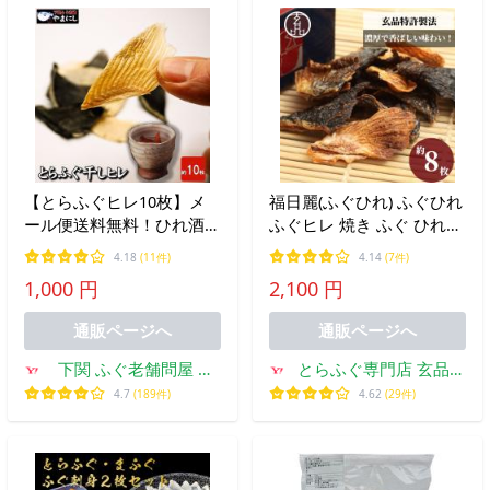
【とらふぐヒレ10枚】メ
福日麗(ふぐひれ) ふぐひれ
ール便送料無料！ひれ酒用
ふぐヒレ 焼き ふぐ ひれ
高級珍味 トラフグ 干しひ
ヒレ (ひれ酒用焼きひれ）
4.18
(11件)
4.14
(7件)
れ 日本酒 熱燗に◎
約10g 特許製法 焼きとら
1,000 円
2,100 円
ふぐひれ 焼きヒレ ひれ酒
ヒレ酒 お酒 日本酒 冷酒
通販ページへ
通販ページへ
下関 ふぐ老舗問屋 山
とらふぐ専門店 玄品ふ
西水産
ぐ
4.7
(189件)
4.62
(29件)