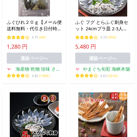
ふぐひれ２０ｇ【メール便
ふぐ フグ とらふぐ刺身セ
送料無料・代引き日付時間
ット 24cmプラ皿 2-3人前
帯不可】注文確定の後、店
ふぐ刺し お中元 ギフト
4.75
(4件)
4.74
(35件)
舗側で送料を無料にしま
1,280 円
5,480 円
す。
通販ページへ
通販ページへ
海産物 乾物 珍味 さつ
やまぐち旬彩 海峡本舗
ま海産
4.86
(138件)
4.63
(291件)