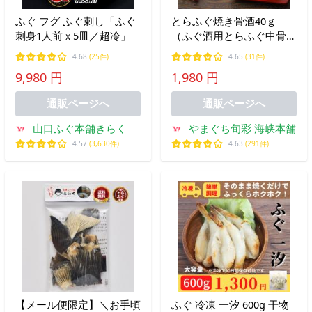
ふぐ フグ ふぐ刺し「ふぐ
とらふぐ焼き骨酒40ｇ
刺身1人前ｘ5皿／超冷」
（ふぐ酒用とらふぐ中骨）
ふぐひれ フグヒレ ヒレ酒
4.68
(25件)
4.65
(31件)
メール便送料無料
9,980 円
1,980 円
通販ページへ
通販ページへ
山口ふぐ本舗きらく
やまぐち旬彩 海峡本舗
4.57
(3,630件)
4.63
(291件)
【メール便限定】＼お手頃
ふぐ 冷凍 一汐 600g 干物