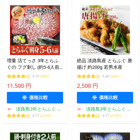
増量 活てっさ 3年とらふ
絶品 淡路島産 とらふぐ 唐
ぐの フグ刺し (約5-6人前)
揚げ 約200g 若男水産
淡路島３年とらふぐ 若男
4.74
(35件)
4.46
(26件)
水産 ふぐ刺し お取り寄せ
11,500 円
2,500 円
グルメ ふぐ
価格比較
価格比較
淡路島3年とらふぐ 若
淡路島3年とらふぐ 若
男水産
男水産
4.77
(216件)
4.77
(216件)