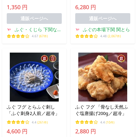
1,350 円
6,280 円
通販ページへ
通販ページへ
ふぐ・くじら 下関なる
ふぐの本場下関 関とら
と
4.67
(67件)
4.48
(2,067件)
ふぐ フグ とらふぐ刺し
ふぐ フグ 「骨なし天然ふ
「ふぐ刺身2人前／超冷」
ぐ塩唐揚げ200g／超冷」
4.4
(261件)
4.4
(10件)
4,600 円
2,880 円