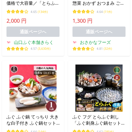
価格で大容量／「とらふぐ
惣菜 おかず おつまみ ご飯
ヒレ15枚」
のお供 お徳用 アレンジ
4.65
(134件)
4.64
(11件)
2,000 円
1,300 円
通販ページへ
通販ページへ
山口ふぐ本舗きらく
おさかなフーズ
4.57
(3,630件)
4.81
(32件)
ふぐ ふぐ鍋 てっちり 大き
ふぐ フグ とらふぐ刺し
な白子付き ふぐ鍋セット
「ふぐ刺身ふぐ鍋セット特
国産 とらふぐ 白子 しらこ
典付3-4人前／冷蔵」
4.64
(14件)
4.62
(285件)