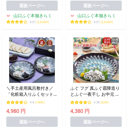
通販ページへ
通販ページへ
山口ふぐ本舗きらく
山口ふぐ本舗きらく
4.57
(3,630件)
4.57
(3,630件)
＼手土産用風呂敷付き／
ふぐ フグ 真ふぐ霜降造り
「化粧箱入りふくセット
とふぐ一夜干し お中元 ギ
【仙崎】／超冷」
フト プレゼント おつまみ
4.4
(148件)
4.38
(42件)
ふぐ刺し お取り寄せ
4,980 円
4,380 円
通販ページへ
通販ページへ