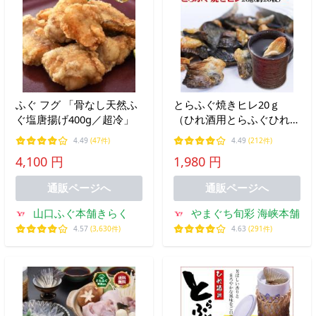
ふぐ フグ 「骨なし天然ふ
とらふぐ焼きヒレ20ｇ
ぐ塩唐揚げ400g／超冷」
（ひれ酒用とらふぐひれ）
ふぐひれ フグヒレ ヒレ酒
4.49
(47件)
4.49
(212件)
メール便送料無料
4,100 円
1,980 円
通販ページへ
通販ページへ
山口ふぐ本舗きらく
やまぐち旬彩 海峡本舗
4.57
(3,630件)
4.63
(291件)