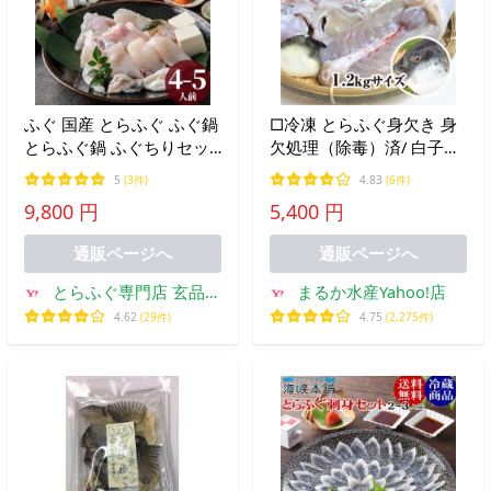
ふぐ 国産 とらふぐ ふぐ鍋
□冷凍 とらふぐ身欠き 身
とらふぐ鍋 ふぐちりセッ
欠処理（除毒）済/ 白子は
ト ふぐ鍋セット ふぐセッ
入っていません[冷凍フグ]
5
(3件)
4.83
(6件)
ト 4人前 5人前 てっちり
（サイズ：1.2kg）
9,800 円
5,400 円
2026 海鮮 海鮮鍋 高級 ご
ちそう お祝い 宴会 河豚
通販ページへ
通販ページへ
fugu
とらふぐ専門店 玄品ふ
まるか水産Yahoo!店
ぐ
4.62
(29件)
4.75
(2,275件)