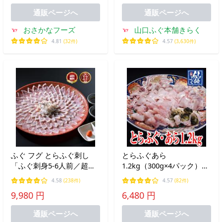
通販ページへ
通販ページへ
おさかなフーズ
山口ふぐ本舗きらく
4.81
(32件)
4.57
(3,630件)
ふぐ フグ とらふぐ刺し
とらふぐあら
「ふぐ刺身5-6人前／超
1.2kg（300g×4パック）急
冷」
凍 【山口県産仙崎ふぐ】
4.58
(238件)
4.57
(82件)
9,980 円
6,480 円
通販ページへ
通販ページへ