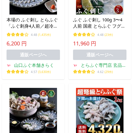
本場の ふぐ刺し とらふぐ
ふぐ ふぐ刺し 100g 3〜4
「ふぐ刺身4人前／超冷」
人前 国産 とらふぐ フグ
山口 刺身 ふぐ皮 湯引き
ふぐ刺身 ギフト てっさ フ
4.48
(1,435件)
4.48
(23件)
グ刺し 海鮮 2026 ごちそう
6,200 円
11,960 円
お礼 お返し 贈り物 お祝い
お中元 爆買
通販ページへ
通販ページへ
山口ふぐ本舗きらく
とらふぐ専門店 玄品ふ
ぐ
4.57
(3,630件)
4.62
(29件)