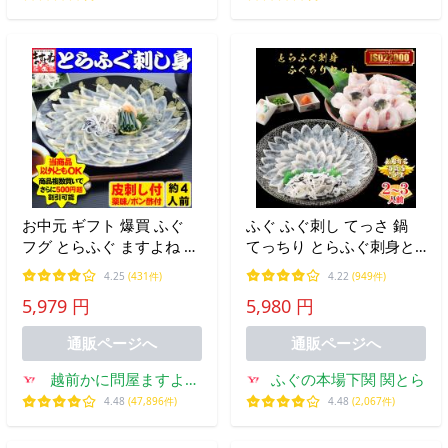
お中元 ギフト 爆買 ふぐ
ふぐ ふぐ刺し てっさ 鍋
フグ とらふぐ ますよね 国
てっちり とらふぐ刺身と
産トラフグ刺し身 菊盛り
ふぐちり鍋セット 2〜3人
4.25
(431件)
4.22
(949件)
4人前 ふぐ刺し90g 皮刺し
前 2人前 3人前
5,979 円
5,980 円
45g ポン酢&amp;薬味付
刺身 てっさ
通販ページへ
通販ページへ
越前かに問屋ますよね
ふぐの本場下関 関とら
ヤフー店
4.48
(47,896件)
4.48
(2,067件)