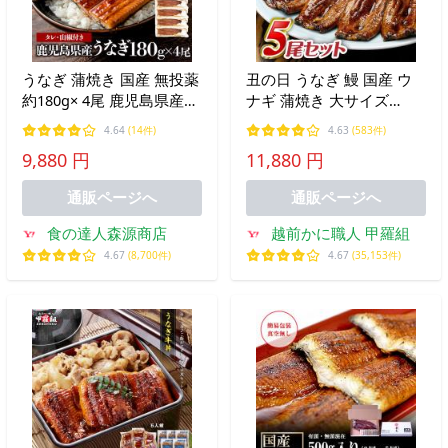
うなぎ 蒲焼き 国産 無投薬
丑の日 うなぎ 鰻 国産 ウ
約180g× 4尾 鹿児島県産
ナギ 蒲焼き 大サイズ
山田水産 鰻師 食品 海鮮
155g×5本入り(10人前) ※タ
4.64
(14件)
4.63
(583件)
ギフト
レ＆山椒付き ギフト 贈り
9,880 円
11,880 円
物 誕生日 FF ポイント利用
爆買
通販ページへ
通販ページへ
食の達人森源商店
越前かに職人 甲羅組
4.67
(8,700件)
4.67
(35,153件)