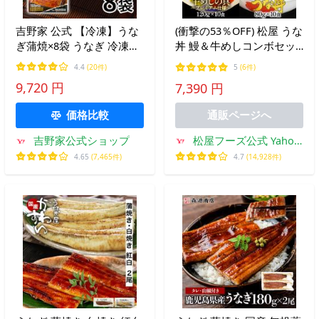
吉野家 公式 【冷凍】うな
(衝撃の53％OFF) 松屋 うな
ぎ蒲焼×8袋 うなぎ 冷凍食
丼 鰻＆牛めしコンボセッ
品 ギフト 夜食 お弁当 鰻
ト (プレミアム仕様牛めし
4.4
(20件)
5
(6件)
土用丑の日 鰻の蒲焼 爆買
の具(120g)×10 うなぎカッ
9,720 円
7,390 円
ト80g×10枚) うなぎ ウナ
ギ 鰻
価格比較
通販ページへ
松屋フーズ公式 Yahoo!
吉野家公式ショップ
ショッピング店
4.7
(14,928件)
4.65
(7,465件)