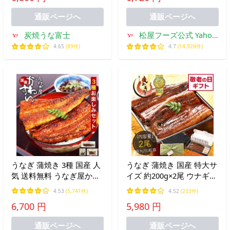
丑の日 お中元
非常食
通販ページへ
通販ページへ
炭焼うな富士
松屋フーズ公式 Yahoo!
ショッピング店
4.65
(89件)
4.7
(14,928件)
うなぎ 蒲焼き 3種 国産 人
うなぎ 蒲焼き 国産 特大サ
気 送料無料 うなぎ屋かわ
イズ 約200g×2尾 ウナギ
すい 誕生日 プレゼント 土
鰻 化粧箱 うなぎ蒲焼 肝吸
4.53
(5,741件)
4.52
(233件)
用の丑の日 グルメ ウナギ
い 贈り物 お中元 御中元
6,700 円
5,980 円
鰻 ギフト 夏ギフト 敬老の
爆買
日 御中元 高級 爆買
通販ページへ
通販ページへ