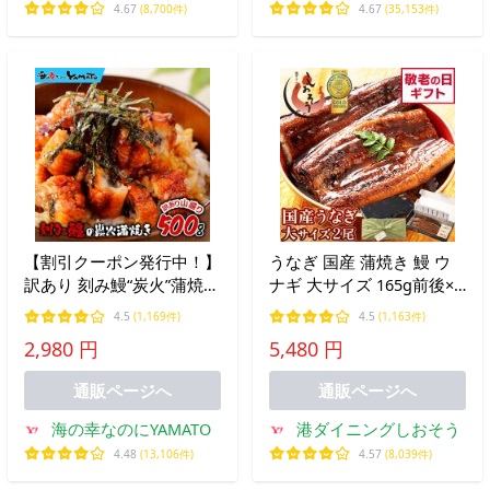
4.67
(8,700件)
4.67
(35,153件)
【割引クーポン発行中！】
うなぎ 国産 蒲焼き 鰻 ウ
訳あり 刻み鰻“炭火”蒲焼
ナギ 大サイズ 165g前後×2
山盛り500g 蒲焼きのタレ
尾 化粧箱 うなぎ蒲焼 肝吸
4.5
(1,169件)
4.5
(1,163件)
山椒付き ひつまぶし 茶漬
い unagi グルメ お中元 御
2,980 円
5,480 円
け 鰻巻き きざみうなぎ ウ
中元 爆買
ナギ 土用の丑の日 爆買
通販ページへ
通販ページへ
海の幸なのにYAMATO
港ダイニングしおそう
4.48
(13,106件)
4.57
(8,039件)