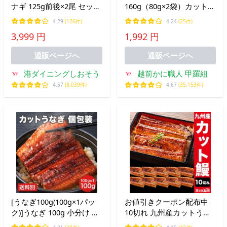
ナギ 125g前後×2尾 セット
160g（80g×2袋）カット
お試しサイズ うなぎ蒲焼
うなぎ タレ 山椒付き お試
4.29
(126件)
4.24
(25件)
肝吸い グルメ お中元 御中
し 送料無料 爆買
3,999 円
1,992 円
元 爆買
通販ページへ
通販ページへ
港ダイニングしおそう
越前かに職人 甲羅組
4.57
(8,039件)
4.67
(35,153件)
[うなぎ100g(100g×1パッ
お値引きクーポン配布中
ク)]うなぎ 100g 小分け 個
10切れ 九州産カットうな
包装 ウナギ 土曜の丑の
ぎ うなぎ 蒲焼き ギフトう