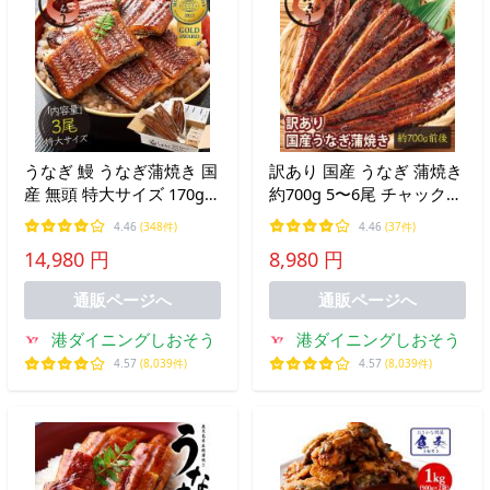
うなぎ 鰻 うなぎ蒲焼き 国
訳あり 国産 うなぎ 蒲焼き
産 無頭 特大サイズ 170g前
約700g 5〜6尾 チャック袋
後×3尾 贈り物 プレゼント
入り 折れ 形不揃い 鰻 ウ
4.46
(348件)
4.46
(37件)
お中元 御中元 爆買
ナギ 長焼き 蒲焼 鰻の蒲焼
14,980 円
8,980 円
国産鰻 うなぎ蒲焼き お中
元 御中元 爆買
通販ページへ
通販ページへ
港ダイニングしおそう
港ダイニングしおそう
4.57
(8,039件)
4.57
(8,039件)