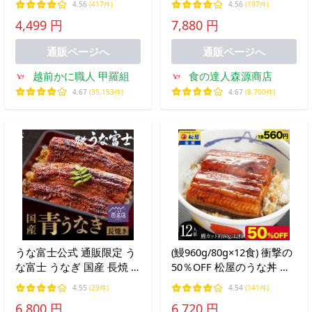
4.56
(417件)
4.56
(197件)
べ方の説明書同封 うなぎ
鮮
4,499 円
7,880 円
鰻 国産 ウナギ お中元 爆
買
通販ページへ
通販ページへ
越前かに職人 甲羅組
食の達人森源商店
4.67
(35,153件)
4.67
(8,700件)
うな富士公式 通販限定 う
(鰻960g/80g×12食) 衝撃の
な富士 うなぎ 国産 長焼 2
50％OFF 松屋のうな丼 う
尾 110ｇ以上 ギフト タ
なぎ 鰻 松屋 すし松 カッ
4.55
(29件)
4.54
(141件)
レ・山椒付き 蒲焼 鰻 青う
トメガ盛り (12人前) 丑の
6,800 円
6,720 円
なぎ 二ホンウナギ 地焼き
日 土用の丑の日 土用の丑