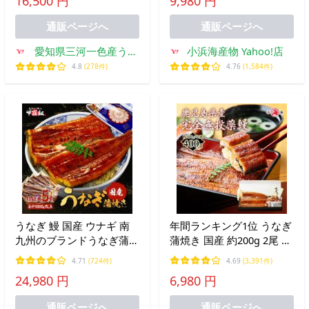
16,500 円
9,980 円
山椒15袋付 のし対応可 御
き うなぎ 爆買
中元 お中元 超PayPay祭
通販ページへ
通販ページへ
愛知県三河一色産うな
小浜海産物 Yahoo!店
ぎの兼光
4.8
(278件)
4.76
(1,584件)
うなぎ 鰻 国産 ウナギ 南
年間ランキング1位 うなぎ
九州のブランドうなぎ蒲焼
蒲焼き 国産 約200g 2尾 完
き超特大サイズ220g前後
全無投薬 鹿児島県産 特大
4.71
(724件)
4.69
(3,391件)
×5尾 ※タレ＆山椒付き 化
化粧箱入 人気 鰻 贈り物
24,980 円
6,980 円
粧箱 ギフト 贈り物 誕生日
爆買 お中元 中元 土用 丑
お中元 FF 爆買
の日
通販ページへ
通販ページへ