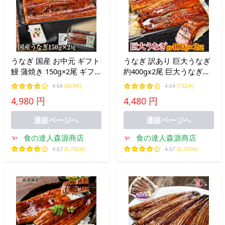
うなぎ 国産 お中元 ギフト
うなぎ 訳あり 巨大うなぎ
鰻 蒲焼き 150g×2尾 ギフ
約400gx2尾 巨大うなぎ蒲
トBOX 山田水産 鰻師 鹿児
焼き 計800g 山椒たれ８袋
4.64
(883件)
4.64
(732件)
島産
付き ウナギ 鰻 蒲焼き
4,980 円
4,480 円
通販ページへ
通販ページへ
食の達人森源商店
食の達人森源商店
4.67
(8,700件)
4.67
(8,700件)