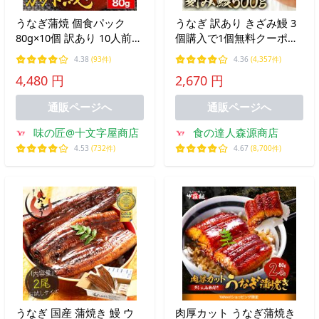
うなぎ蒲焼 個食パック
うなぎ 訳あり きざみ鰻 3
80g×10個 訳あり 10人前
個購入で1個無料クーポン
ウナギ うなぎ蒲焼き 中国
5〜6人前 業務用 500g ひ
4.38
(93件)
4.36
(4,357件)
産 タレ たれ 山椒付き 小
つまぶし 刻み かば焼き 蒲
4,480 円
2,670 円
分け カット 刻み 端材 切
焼き カット済み
り落とし 土用の丑 丑の日
通販ページへ
通販ページへ
冷凍
味の匠@十文字屋商店
食の達人森源商店
4.53
(732件)
4.67
(8,700件)
うなぎ 国産 蒲焼き 鰻 ウ
肉厚カット うなぎ蒲焼き