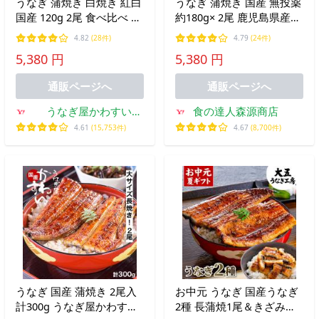
うなぎ 蒲焼き 白焼き 紅白
うなぎ 蒲焼き 国産 無投薬
国産 120g 2尾 食べ比べ か
約180g× 2尾 鹿児島県産
わすい ウナギ 鰻 グルメ
山田水産 鰻師 食品 海鮮
4.82
(28件)
4.79
(24件)
内祝 土用丑 ギフト 高級
ギフト
5,380 円
5,380 円
誕生日プレゼント 御中元
夏ギフト 敬老の日 爆買
通販ページへ
通販ページへ
うなぎ屋かわすい
食の達人森源商店
Yahoo!ショッピング店
4.61
(15,753件)
4.67
(8,700件)
うなぎ 国産 蒲焼き 2尾入
お中元 うなぎ 国産うなぎ
計300g うなぎ屋かわすい
2種 長蒲焼1尾＆きざみう