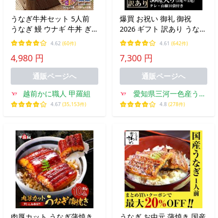
うなぎ牛丼セット 5人前
爆買 お祝い 御礼 御祝
うなぎ 鰻 ウナギ 牛丼 ぎ
2026 ギフト 訳あり うなぎ
ゅうどん 牛肉 どんぶり ス
鰻 国産 愛知県産 蒲焼
4.62
(60件)
4.61
(642件)
タミナ うな重 時短 丑の日
500g 3尾~5尾 タレ・山椒
4,980 円
7,300 円
土用 爆買
10袋付 フードロス 自宅用
御中元 お中元 超PayPay祭
通販ページへ
通販ページへ
越前かに職人 甲羅組
愛知県三河一色産うな
ぎの兼光
4.67
(35,153件)
4.8
(278件)
肉厚カット うなぎ蒲焼き
うなぎ お中元 蒲焼き 国産