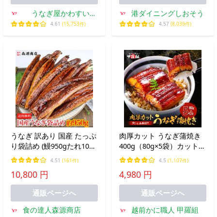
うなぎ屋かわすい
港ダイニングしおそう
Yahoo!ショッピング店
4.61
(15,753件)
4.57
(8,039件)
うなぎ 訳あり 国産 たっぷ
肉厚カット うなぎ蒲焼き
り袋詰め (鰻950gたれ10
400g（80g×5袋）カット
個) 目方売り ウナギ 蒲焼
うなぎ きざみ タレ 山椒付
4.51
(161件)
4.5
(1,107件)
き 総重量 1kg
き 送料無料 爆買
10,800 円
4,980 円
通販ページへ
通販ページへ
食の達人森源商店
越前かに職人 甲羅組