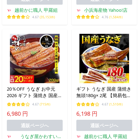
越前かに職人 甲羅組
小浜海産物 Yahoo!店
4.67
(35,153件)
4.76
(1,584件)
20％OFF うなぎ お中元
ギフト うなぎ 国産 蒲焼き
2026 ギフト 蒲焼き 国産
無頭180g× 2尾 【簡易包装
超特大 200g 2尾 長焼き う
or ギフトBOX】真空パッ
4.67
(715件)
4.67
(1,510件)
なぎ屋かわすい ウナギ 鰻
ク入り 丑の日 ウナギ 贈り
6,980 円
6,198 円
誕生日 内祝 プレゼント グ
物 誕生日 お中元 御中元
ルメ 土用丑 御中元 夏ギフ
unagi FF 爆買
通販ページへ
通販ページへ
ト
うなぎ屋かわすい
越前かに職人 甲羅組