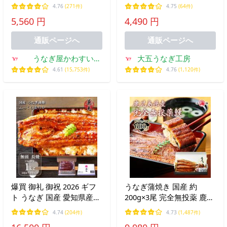
鰻 ウナギ 大サイズ 冷凍
なぎ2袋 敬老の日 ギフト
4.76
(271件)
4.75
(64件)
土用丑 誕生日 プレゼント
プレゼント 土用の丑の日
5,560 円
4,490 円
ギフト 内祝 グルメ 御中元
内祝い お祝い 誕生日 御礼
夏ギフト 敬老の日 爆買
ウナギ 鰻 食べ物 爆買
通販ページへ
通販ページへ
うなぎ屋かわすい
大五うなぎ工房
Yahoo!ショッピング店
4.61
(15,753件)
4.76
(1,120件)
爆買 御礼 御祝 2026 ギフ
うなぎ蒲焼き 国産 約
ト うなぎ 国産 愛知県産
200g×3尾 完全無投薬 鹿児
無頭 蒲焼 特大 175g以上
島県産 人気 特大サイズ 化
4.74
(204件)
4.73
(1,487件)
1kg入り(5尾〜6尾) タレ・
粧箱入 蒲焼きうなぎ蒲焼