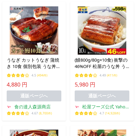
うなぎ カットうなぎ 蒲焼
(鰻800g/80g×10食) 衝撃の
き 10食 個別包装 うな丼10
46%OFF 松屋のうな丼 う
人前 合計800g 鰻 ウナギ
なぎ 鰻 松屋 すし松 カッ
4.5
(494件)
4.49
(411件)
うな飯 食品 海鮮 ギフト
トメガ盛り(10人前) 丑の日
4,880 円
5,980 円
ポイント利用
土用の丑の日 土用の丑 非
常食
通販ページへ
通販ページへ
食の達人森源商店
松屋フーズ公式 Yahoo!
ショッピング店
4.67
(8,700件)
4.7
(14,928件)