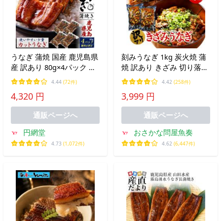
うなぎ 蒲焼 国産 鹿児島県
刻みうなぎ 1kg 炭火焼 蒲
産 訳あり 80g×4パック 計
焼 訳あり きざみ 切り落し
320g 送料無料 鰻 ウナギ
端材 ウナギ 鰻 在宅応援
4.44
(72件)
4.42
(258件)
真空パック 小分け ギフト
母の日 父の日 敬老 母の日
4,320 円
3,999 円
お中元 母の日 父の日 土用
父の日 敬老 中元 ギフト
の丑の日 お取り寄せ
通販ページへ
通販ページへ
円網堂
おさかな問屋魚奏
4.73
(1,072件)
4.62
(6,447件)