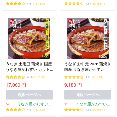
Yahoo!ショッピング店
4.61
(15,753件)
4.67
(35,153件)
うなぎ 土用丑 蒲焼き 国産
うなぎ お中元 2026 蒲焼き
うなぎ屋かわすい カット
国産 うなぎ屋かわすい カ
メガ盛り 1kg 大容量 グル
ット 大盛り 500g 大容量
4.66
(2,698件)
4.66
(1,373件)
メ ウナギ 鰻 ギフト 誕生
グルメ 冷凍 ウナギ 鰻 ギ
17,060 円
9,180 円
日プレゼント 冷凍 お取り
フト 誕生日 プレゼント 土
寄せ お中元 2026 御中元
用丑 御中元 夏ギフト 爆買
通販ページへ
通販ページへ
爆買
うなぎ屋かわすい
うなぎ屋かわすい
Yahoo!ショッピング店
Yahoo!ショッピング店
4.61
(15,753件)
4.61
(15,753件)