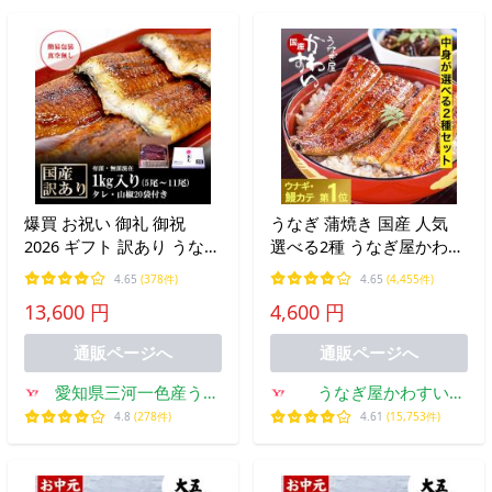
爆買 お祝い 御礼 御祝
うなぎ 蒲焼き 国産 人気
2026 ギフト 訳あり うなぎ
選べる2種 うなぎ屋かわす
鰻 国産 愛知県産 蒲焼 1kg
い 長焼き きざみ ウナギ
4.65
(378件)
4.65
(4,455件)
(5尾〜11尾) タレ・山椒20
鰻 高級 内祝 誕生日 プレ
13,600 円
4,600 円
袋付 フードロス 自宅用 御
ゼント 御中元 夏ギフト 敬
中元 お中元 超PayPay祭
老の日 ギフト 土用丑
通販ページへ
通販ページへ
愛知県三河一色産うな
うなぎ屋かわすい
ぎの兼光
Yahoo!ショッピング店
4.8
(278件)
4.61
(15,753件)