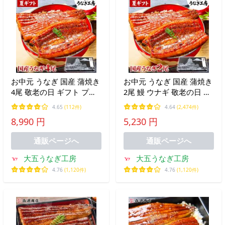
お中元 うなぎ 国産 蒲焼き
お中元 うなぎ 国産 蒲焼き
4尾 敬老の日 ギフト プレ
2尾 鰻 ウナギ 敬老の日 ギ
ゼント 鰻 ウナギ 長焼き 4
フト プレゼント 内祝い お
4.65
(112件)
4.64
(2,474件)
人前 内祝い 誕生日 お祝い
祝い 誕生日 結婚祝い 御礼
8,990 円
5,230 円
お礼 爆買
お返し 爆買
通販ページへ
通販ページへ
大五うなぎ工房
大五うなぎ工房
4.76
(1,120件)
4.76
(1,120件)