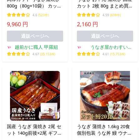
800g（80g×10袋） カット
カット 2枚 80g まとめ買い
うなぎ タレ 山椒付き 送料
クーポン 最大20％OFF う
4.6
(523件)
4.59
(639件)
無料 爆買
なぎ屋かわすい ウナギ 鰻
9,960 円
2,160 円
人気 誕生日プレゼント 土
用丑 お取り寄せ ギフト 爆
通販ページへ
通販ページへ
買
越前かに職人 甲羅組
うなぎ屋かわすい
Yahoo!ショッピング店
4.67
(35,153件)
4.61
(15,753件)
国産 うなぎ 蒲焼き 2尾 セ
うなぎ 蒲焼き 1.6kg 20食
ット 140g前後×2尾 ギフト
個別包装 うな丼 鰻 ウナギ
化粧箱入りタレ＆山椒・食
ひつまぶし グルメ 食品 海