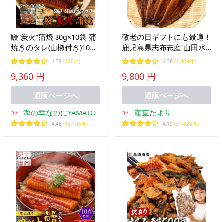
鰻“炭火”蒲焼 80g×10袋 蒲
敬老の日ギフトにも最適！
焼きのタレ(山椒付き)10袋
鹿児島県志布志産 山田水
付 うなぎ ウナギ 丼 丑の
産 霧島湧水うなぎ 長蒲焼
4.39
(190件)
4.38
(1,309件)
日 ひつまぶし 茶漬け うま
き 大サイズ4尾セット
9,360 円
9,800 円
き 鰻巻き
（140g前後×4尾）爆買
通販ページへ
通販ページへ
海の幸なのにYAMATO
産直だより
4.48
(13,106件)
4.19
(37,428件)