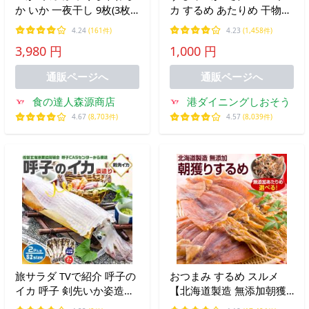
か いか 一夜干し 9枚(3枚
カ するめ あたりめ 干物す
×3) イカ 烏賊 姿 干物 珍味
るめ げそ 国産 おつまみ
4.24
(161件)
4.23
(1,458件)
食品 海鮮 ギフト ポイント
酒の肴 酒のつまみ 乾き物
3,980 円
1,000 円
利用 爆買
ポイント消化 ポイント消
費 お中元 御中元 爆買
通販ページへ
通販ページへ
食の達人森源商店
港ダイニングしおそう
4.67
(8,703件)
4.57
(8,039件)
旅サラダ TVで紹介 呼子の
おつまみ するめ スルメ
イカ 呼子 剣先いか姿造り
【北海道製造 無添加朝獲
（S2サイズ）× 合計2P |
り.するめ.80g・あたりめ