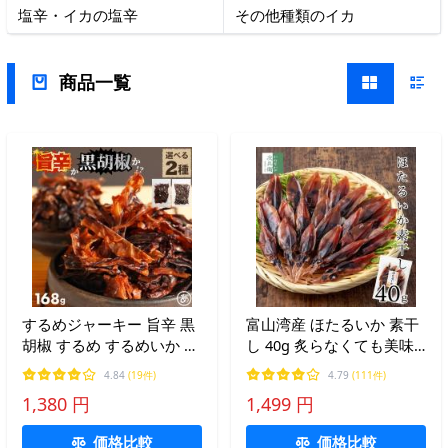
塩辛・イカの塩辛
その他種類のイカ
商品一覧
するめジャーキー 旨辛 黒
富山湾産 ほたるいか 素干
胡椒 するめ するめいか 辛
し 40g 炙らなくても美味
口 168g 辛口 ブラックペッ
しい ワタたっぷり ホタル
4.84
(19件)
4.79
(111件)
パー 粗挽き ピリ辛 辛口す
イカ 干物 無添加 肝入り
1,380 円
1,499 円
るめ足 スルメイカ 駄菓子
蛍烏賊 富山【A配送：常
いか 送料無料 メール便
温】
価格比較
価格比較