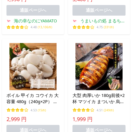
う 焼酎と合う ポリポリ食
酒の肴 松前漬 数の子 明太
感 ASMR SNSで人気 爆買
子
通販ページへ
通販ページへ
海の幸なのにYAMATO
うまいもの処 まるちょ
う
4.48
(13,106件)
4.75
(331件)
ボイル 甲イカ コウイカ 大
大型 肉厚いか 180g前後×2
容量 480g（240g×2P） こ
杯 マツイカ まついか 烏賊
ういか 冷凍 お刺身 寿司ネ
つぼ抜き BBQ 海鮮焼き 冷
4.53
(15件)
4.51
(249件)
タ お寿司 いか イカ お取
凍食品 爆買
2,999 円
1,999 円
り寄せ グルメ 魚介 産地直
送 お中元 御中元 爆買
通販ページへ
通販ページへ