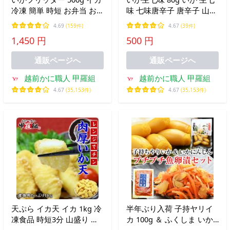
冷凍 簡単 時短 お弁当 お
味 七味唐辛子 唐辛子 山椒
かず 惣菜 時短レシピ 天ぷ
かんずり 塩こうじ 発酵 珍
4.69
(159件)
4.67
(39件)
ら いか天 イカ天ぷら 爆買
味 おつまみ ご飯のお供 冷
1,450 円
500 円
奴 爆買
通販ページへ
通販ページへ
越前かに職人 甲羅組
越前かに職人 甲羅組
4.67
(35,153件)
4.67
(35,153件)
天ぷら イカ天 イカ 1kg 冷
半年ぶり入荷 子持ヤリイ
凍食品 時短3分 山盛り 食
カ 100g ＆ ふくしま いか
べ放題 烏賊 いか イカ天ぷ
人参 150g プチプチ魚卵漬