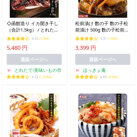
◇函館造り イカ開き干し
松前漬け 数の子 数の子松
（合計1.5kg） / とれたて
前漬け 500g 数の子松前漬
美味いもの市
かずのこ松前漬け かずの
4.33
(129件)
4.31
(136件)
こ ギフト 爆買 お中元
5,480 円
3,399 円
通販ページへ
通販ページへ
とれたて!美味いもの市
ほっきょ庵
4.72
(1,559件)
4.69
(378件)