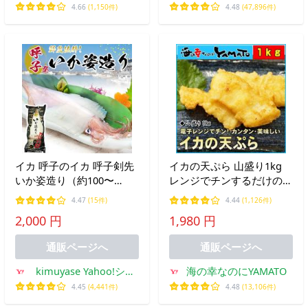
ヤフー店
4.66
(1,150件)
4.48
(47,896件)
イカ 呼子のイカ 呼子剣先
イカの天ぷら 山盛り1kg
いか姿造り（約100〜
レンジでチンするだけのカ
150g）×1P 冷凍便 烏賊 刺
ンタン調理 いか 烏賊 テン
4.47
(15件)
4.44
(1,126件)
身 お造り 姿造り おつまみ
プラ 天麩羅 爆買
2,000 円
1,980 円
魚介 海の幸 佐賀県 ギフト
贈り物 プレゼント お祝い
通販ページへ
通販ページへ
爆買
kimuyase Yahoo!ショ
海の幸なのにYAMATO
ッピング店
4.45
(4,441件)
4.48
(13,106件)