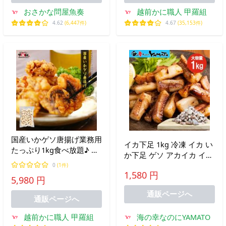
おさかな問屋魚奏
越前かに職人 甲羅組
4.62
(6,447件)
4.67
(35,153件)
国産いかゲソ唐揚げ業務用
イカ下足 1kg 冷凍 イカ い
たっぷり1kg食べ放題♪ い
か下足 ゲソ アカイカ イカ
か 烏賊 下足 ゲソ 弁当 時
ゲソ 3〜4cmカット 唐揚げ
0
(1件)
短 簡単 カンタン 調理
1,580 円
天ぷら 炒め物 焼き物 おつ
5,980 円
まみ 海鮮ストック 業務用
通販ページへ
家庭用
通販ページへ
越前かに職人 甲羅組
海の幸なのにYAMATO