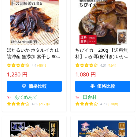
ほたるいか ホタルイカ 山
ちびイカ 200g 【送料無
陰沖産 無添加 素干し 80g
料】いか耳(皮付き) いか
送料無料 メール便 訳あり
珍味 おつまみ 不二屋 【メ
4.4
(48件)
4.31
(45件)
国産 無塩 いか イカ する
ール便】
1,280 円
1,080 円
め ホタルイカ 素干し 珍味
乾き物 晩酌 爆買
価格比較
価格比較
あてめあて
田舎村
4.85
(212件)
4.73
(678件)