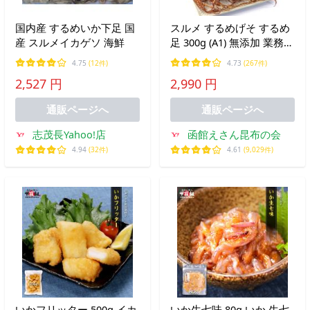
国内産 するめいか下足 国
スルメ するめげそ するめ
産 スルメイカゲソ 海鮮
足 300g (A1) 無添加 業務用
函館加工 スルメイカ スル
4.75
(12件)
4.73
(267件)
メゲソ するめ ゲソ するめ
2,527 円
2,990 円
いか チャック袋 メール便
送料無料
通販ページへ
通販ページへ
志茂長Yahoo!店
函館えさん昆布の会
4.94
(32件)
4.61
(9,029件)
いかフリッター 500g イカ
いか生七味 80g いか 生七