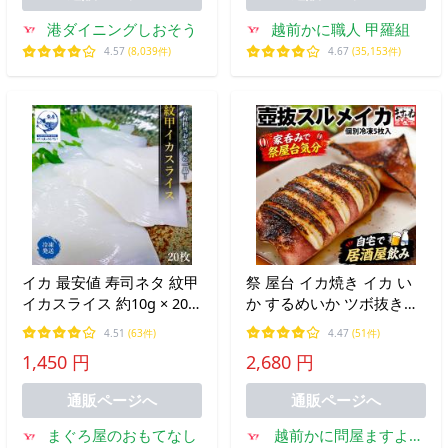
港ダイニングしおそう
越前かに職人 甲羅組
4.57
(8,039件)
4.67
(35,153件)
イカ 最安値 寿司ネタ 紋甲
祭 屋台 イカ焼き イカ い
イカスライス 約10g × 20
か するめいか ツボ抜き済
枚 寿司用 お刺身 手巻き
みスルメイカ5杯 エラ＆内
4.51
(63件)
4.47
(51件)
寿司 すし スシ 鮨 sushi 50
臓下処理済み 加熱用 解凍
1,450 円
2,680 円
代 60代70代 80代 ギフト
後の調理カンタン -30℃急
2026 お中元 爆買
速冷凍 BBQ 夜店 爆買
通販ページへ
通販ページへ
まぐろ屋のおもてなし
越前かに問屋ますよね