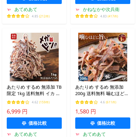
あてめあて
かねなかや次兵衛
4.85
(212件)
4.83
(417件)
あたりめ するめ 無添加 TB
あたりめ するめ 無添加
限定 1kg 送料無料 イカ 素
200g 送料無料 噛むほどに
焼き 低カロリー 美味しい
旨い イカ スルメ 訳あり
4.62
(159件)
4.6
(611件)
大容量 業務用 おつまみ 珍
大容量 業務用 お徳用 おつ
6,999 円
1,580 円
味 晩酌 メール便 酒のつま
まみ ギフト 家飲み 晩酌
み ダイエット 爆買
お試し 酒のつまみ 珍味 爆
価格比較
価格比較
買
あてめあて
あてめあて