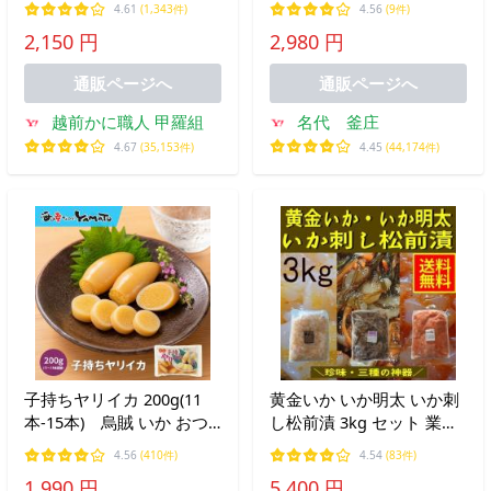
4.61
(1,343件)
4.56
(9件)
ら ポイント利用 爆買
お試しセット ASMR 咀嚼
2,150 円
2,980 円
音
通販ページへ
通販ページへ
越前かに職人 甲羅組
名代 釜庄
4.67
(35,153件)
4.45
(44,174件)
子持ちヤリイカ 200g(11
黄金いか いか明太 いか刺
本-15本) 烏賊 いか おつ
し松前漬 3kg セット 業務
まみ やりいか シシャモ 魚
用 冷凍 送料無料 高評価
4.56
(410件)
4.54
(83件)
卵 珍味 酒の友 日本酒と合
イカ 惣菜 加工品 おつまみ
1,990 円
5,400 円