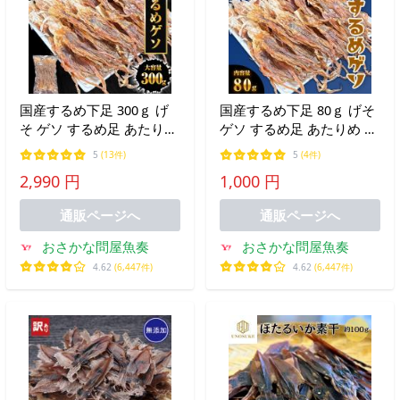
国産するめ下足 300ｇ げ
国産するめ下足 80ｇ げそ
そ ゲソ するめ足 あたりめ
ゲソ するめ足 あたりめ ス
スルメ するめげそ スルメ
ルメ するめげそ スルメゲ
5
(13件)
5
(4件)
ゲソ 下足 いか 母の日 父
ソ 下足 いか イカ 母の日
2,990 円
1,000 円
の日 敬老 中元 ギフト
父の日 敬老 中元 ギフト
通販ページへ
通販ページへ
おさかな問屋魚奏
おさかな問屋魚奏
4.62
(6,447件)
4.62
(6,447件)