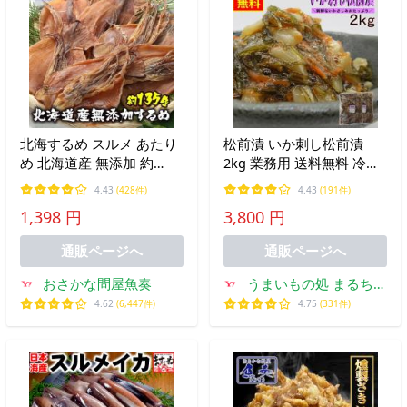
北海するめ スルメ あたり
松前漬 いか刺し松前漬
め 北海道産 無添加 約
2kg 業務用 送料無料 冷凍
135〜140g ゲソ付 メール
いか刺入り 海鮮珍味 ご飯
4.43
(428件)
4.43
(191件)
便 訳あり 在宅 母の日 父
のお供 おつまみ
1,398 円
3,800 円
の日 敬老 中元 ギフト
通販ページへ
通販ページへ
おさかな問屋魚奏
うまいもの処 まるちょ
う
4.62
(6,447件)
4.75
(331件)