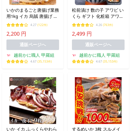
いかのまるごと唐揚げ業務
松前漬け 数の子 アワビ い
用1kg イカ 烏賊 唐揚げ 弁
くら ギフト 化粧箱 アワビ
当 冷凍食品 業務用 大容量
入り海鮮松前漬け
4.27
(122件)
4.26
(763件)
ポイント利用 爆買
250g（約3人前）ギフト 贈
2,200 円
2,499 円
り物 FF ポイント利用 爆買
お中元 ギフト
通販ページへ
通販ページへ
越前かに職人 甲羅組
越前かに職人 甲羅組
4.67
(35,153件)
4.67
(35,153件)
いか イカ ふっくらやわら
するめいか 3枚 スルメイ