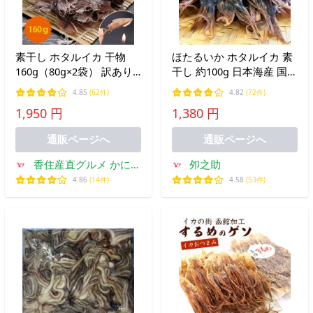
素干し ホタルイカ 干物
ほたるいか ホタルイカ 素
160g（80g×2袋） 訳あり
干し 約100g 日本海産 国産
【送料無料】海鮮 珍味 無
イカ いか おつまみ あて
4.85
(62件)
4.82
(72件)
添加 ■干しほたるいか
おやつ 肴 珍味 業務用 送
1,950 円
1,380 円
160g★
料無料 メール便 干物 海鮮
市場
通販ページへ
通販ページへ
香住産直グルメ かに市
夘之助
場(日本海フーズ)ヤフ
4.86
(14件)
4.58
(53件)
ー店