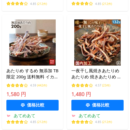
4.85
(212件)
4.85
(212件)
あたりめ するめ 無添加 TB
一夜干し風焼きあたりめ
限定 200g 送料無料 イカ
あたりめ 焼きあたりめ す
素焼き 低カロリー 美味し
るめ スルメ するめいか ス
4.59
(442件)
4.57
(23件)
い 大容量 業務用 おつまみ
ルメイカ いか するめジャ
1,580 円
1,480 円
珍味 ギフト 晩酌 メール便
ーキー 珍味 おつまみ 駄菓
酒 ダイエット 爆買
子 酒の肴 噛むほどに旨い
価格比較
価格比較
爆買
あてめあて
あてめあて
4.85
(212件)
4.85
(212件)