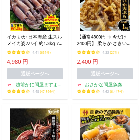
イカ いか 日本海産 生スル
【通常4800円 → 今だけ
メイカ姿7ハイ 約1.3kg 7
2400円】 柔らか さきいか
尾 1300g IQF冷凍 解凍後
天ぷら 業務用 超メガ盛り
4.41
(651件)
4.33
(27件)
に吸盤が吸いつく鮮度 塩
1kg箱入 燻製さきいか 半
4,980 円
2,400 円
辛 お刺し身OK 刺身 魚介
額 決算 損切 処分 セール
類 烏賊 海鮮 爆買
限定 送料無料！ クーポン
通販ページへ
通販ページへ
利用で
越前かに問屋ますよね
おさかな問屋魚奏
ヤフー店
4.48
(47,896件)
4.62
(6,447件)