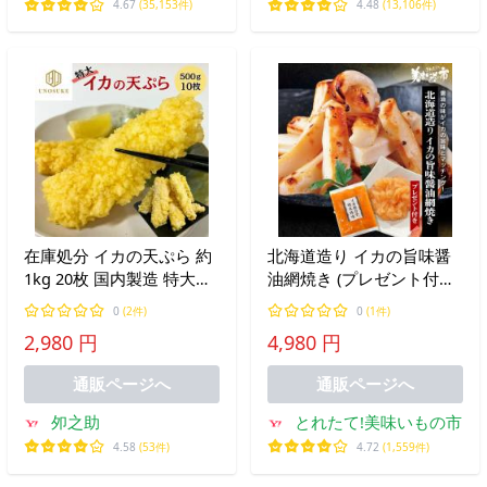
4.67
(35,153件)
4.48
(13,106件)
在庫処分 イカの天ぷら 約
北海道造り イカの旨味醤
1kg 20枚 国内製造 特大サ
油網焼き (プレゼント付き)
イズ 油調理済み 解凍する
/ とれたて 美味いもの市
0
(2件)
0
(1件)
だけ イカ天 いか天 いか天
2,980 円
4,980 円
ぷら 惣菜 時短 レンジ調理
冷凍食品 業務用 大容量
通販ページへ
通販ページへ
夘之助
とれたて!美味いもの市
4.58
(53件)
4.72
(1,559件)