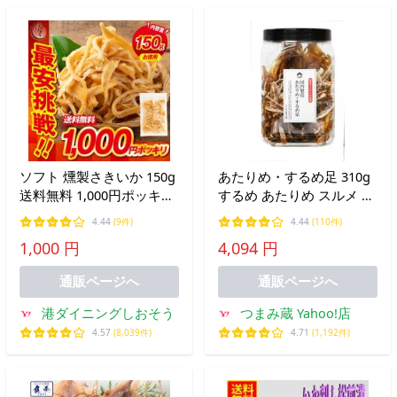
ソフト 燻製さきいか 150g
あたりめ・するめ足 310g
送料無料 1,000円ポッキリ
するめ あたりめ スルメ ス
ポイント消化 珍味 燻製 燻
ルメイカ 無添加 国産のす
4.44
(9件)
4.44
(110件)
さきいか さきいか さきイ
るめいか イカ いか 大容量
1,000 円
4,094 円
カ イカ おつまみ グルメ
おつまみ つまみ 珍味 お菓
お中元 御中元 爆買
子 おかし おやつ 低糖質
通販ページへ
通販ページへ
港ダイニングしおそう
つまみ蔵 Yahoo!店
4.57
(8,039件)
4.71
(1,192件)