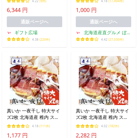
4.22
(9件)
4.18
(17,494件)
約150〜199g（1個あた
100g】 国産 あたりめ 訳あ
6,344 円
1,000 円
り） CAS凍結 高級 剣先い
り 珍味 するめいか 食品
か
業務用 ポイント消化 1000
通販ページへ
通販ページへ
円 【A】
ギフト広場
北海道産直グルメ ぼー
の
4.38
(220件)
4.42
(27,030件)
真いか 一夜干し 特大サイ
真いか 一夜干し 特大サイ
ズ2枚 北海道産 稚内 スル
ズ2枚 北海道産 稚内 スル
メイカ 烏賊 やわらか 在宅
メイカ 烏賊 やわらか 在宅
4.18
(111件)
4.02
(182件)
母の日 父の日 敬老 母の日
母の日 父の日 敬老 母の日
1,177 円
2,282 円
父の日 敬老 中元 ギフト
父の日 敬老 中元 ギフト