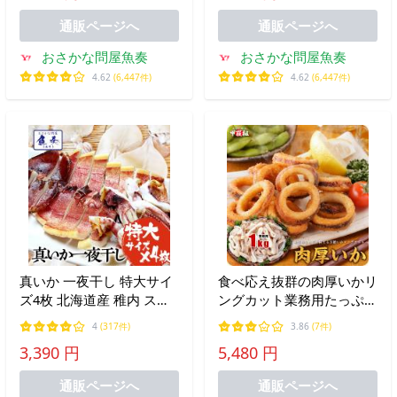
通販ページへ
通販ページへ
おさかな問屋魚奏
おさかな問屋魚奏
4.62
(6,447件)
4.62
(6,447件)
真いか 一夜干し 特大サイ
食べ応え抜群の肉厚いかリ
ズ4枚 北海道産 稚内 スル
ングカット業務用たっぷり
メイカ 烏賊 やわらか 在宅
1kg食べ放題♪ 烏賊 イカ
4
(317件)
3.86
(7件)
母の日 父の日 敬老 母の日
いかりんぐ おつまみ 爆買
3,390 円
5,480 円
父の日 敬老 中元 ギフト
通販ページへ
通販ページへ