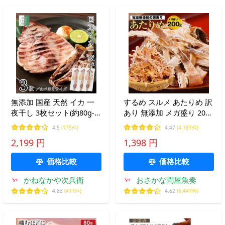
無添加 国産 天然 イカ 一
するめ スルメ あたりめ 訳
夜干し 3枚セット(約80g-
あり 無添加 メガ盛り 200g
120g×3枚入) 冷凍 スルメ
酒の肴 在宅 おつまみ 期間
4.5
(175件)
4.47
(4,187件)
イカ 烏賊 うす塩仕立て 軽
限定ポイント3倍 母の日
2,199 円
1,398 円
く炙って【C配送：冷凍】
父の日 敬老 中元 ギフト
価格比較
価格比較
かねなかや次兵衛
おさかな問屋魚奏
4.83
(417件)
4.62
(6,447件)