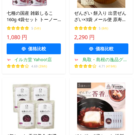
七種の国産 雑穀しるこ
ぜんざい 餅入り 出雲ぜん
160g 4袋セット トーノー
ざい×3袋 メール便 原寿園
東海農産 国産原料
神在餅(じんざいもち)
5
(5件)
5
(8件)
1,080 円
2,290 円
価格比較
価格比較
イルカ堂 Yahoo!店
鳥取・島根の逸品グル
メ いずも庵 ヤフー店
4.69
(39件)
4.71
(419件)