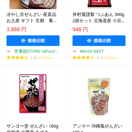
冷やし京ぜんざい 産直品
井村屋謹製 つぶあん 300g
お土産 ギフト 京都 養老
2袋セット 北海道産 小豆
軒
粒あん あんこ 製菓 製パン
3,888 円
948 円
和菓子 トッピング ぜんざ
い おしるこ
価格比較
価格比較
壱番館STORE Yahoo!シ
World NEXT
ョッピング店
4.36
(14,993件)
4.74
(3,491件)
サンヨー堂 ぜんざい 160g
アンマー 沖縄風ぜんざい
北海道 十勝産 あずき
180ｇ