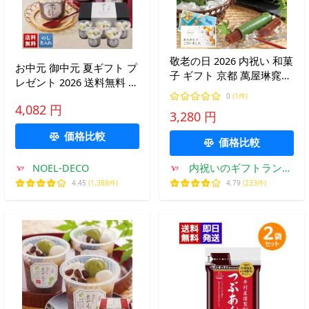
敬老の日 2026 内祝い 和菓
お中元 御中元 夏ギフト プ
子 ギフト 京都 萬屋琳窕
レゼント 2026 送料無料 の
京の竹筒 水ようかん 6本
し 名入れ 京料理 「 たん
0
(1件)
セット 3000円 お菓子 よう
4,082 円
熊北店 」 監修 冷やしぜん
3,280 円
かん 羊羹 スイーツ プレゼ
ざい 十勝産 小豆 京料理
ント YB
価格比較
和菓子 デザート HZ5-TK
価格比較
NOEL-DECO
内祝いのギフトランド
ショーワ
4.45
(1,388件)
4.79
(233件)