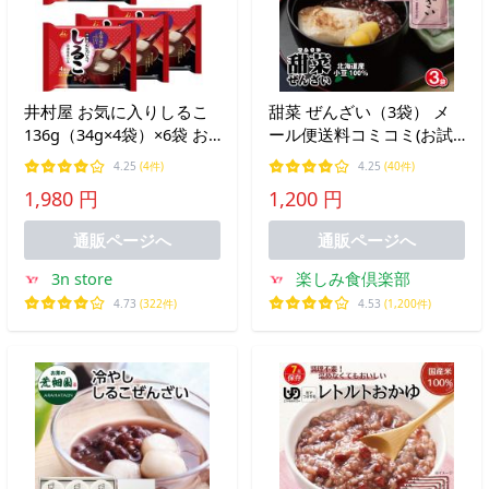
井村屋 お気に入りしるこ
甜菜 ぜんざい（3袋） メ
136g（34g×4袋）×6袋 お
ール便送料コミコミ(お試
しるこ 即席
し) あずき 小豆 アズキ 善
4.25
(4件)
4.25
(40件)
哉
1,980 円
1,200 円
通販ページへ
通販ページへ
3n store
楽しみ食倶楽部
4.73
(322件)
4.53
(1,200件)