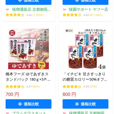
味噌通販店 京都御苑東
味園サポート ヤフー店
しま村
4.65
(1,783件)
4.64
(47,148件)
橋本フーズ ゆであずきス
「イチビキ 甘さすっきり
タンドパック 180ｇ×3Ｐセ
の糖質カロリー50%オフぜ
ット ポスト投函便
んざい 140g×4袋」 ぜんざ
4.57
(89件)
4.54
(37件)
い カロリーオフ 糖質オフ
700 円
800 円
ダイエット スイーツ 送料
無料
価格比較
価格比較
プラムテラスネット
味噌通販店 京都御苑東