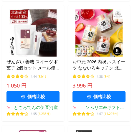
ぜんざい 善哉 スイーツ 和
お中元 2026 内祝い スイー
菓子 2個セット メール便
ツ なないろキッチン 北海
ポスト投函便可 送料無料
道冷やしぜんざい3種6本
4.44
(82件)
4.38
(8件)
セット 冷やし ぜんざい 冷
1,050 円
3,996 円
凍 送料無料 メーカー直送
ギフト お返し
価格比較
価格比較
ところてんの伊豆河童
ソムリエ@ギフト
Yahoo!ショッピング店
4.55
(4,235件)
4.67
(14,297件)