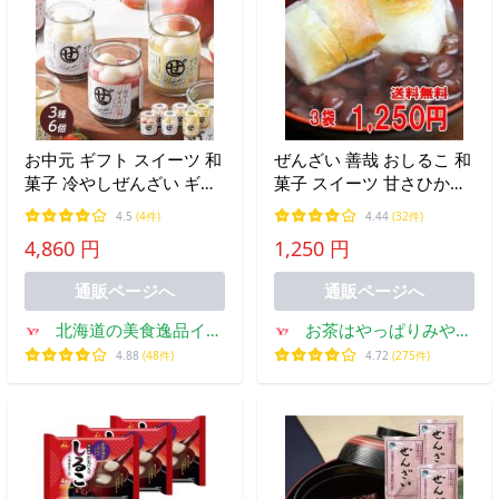
お中元 ギフト スイーツ 和
ぜんざい 善哉 おしるこ 和
菓子 冷やしぜんざい ギフ
菓子 スイーツ 甘さひかえ
ト プレーン いちご りんご
めであっさり、京風ぜんざ
4.5
(4件)
4.44
(32件)
3種6個入り ぜんざい 冷や
い３パックセット 送料無
4,860 円
1,250 円
し和菓子 冷やし団子 瓶 プ
料
レゼント 内祝 爆買
通販ページへ
通販ページへ
北海道の美食逸品イラ
お茶はやっぱりみやお
ンカラプテ
えん
4.88
(48件)
4.72
(275件)