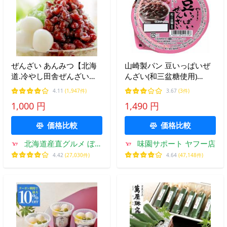
ぜんざい あんみつ【北海
山崎製パン 豆いっぱいぜ
道.冷やし田舎ぜんざい
んざい(和三盆糖使用)
3pc.】ひんやり スイーツ
135g×12個入｜ 送料別
4.11
(1,947件)
3.67
(3件)
あんみつ クリームぜんざ
1,000 円
1,490 円
い あずきバー 和スイーツ
【L】
価格比較
価格比較
北海道産直グルメ ぼー
味園サポート ヤフー店
の
4.42
(27,030件)
4.64
(47,148件)