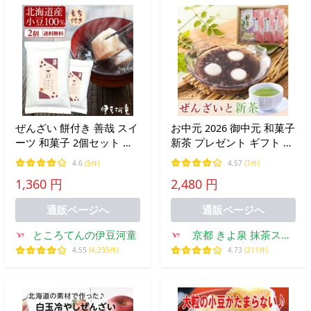
ぜんざい 餅付き 善哉 スイ
お中元 2026 御中元 和菓子
ーツ 和菓子 2個セット メ
新茶 プレゼント ギフト お
ール便 ポスト投函便可 送
茶 ぜんざい 茶葉 お菓子 3
4.6
(5件)
4.57
(7件)
料無料
食 白玉餅 食べ物 食品 人
1,360 円
2,480 円
気 スイーツ 煎茶 御供 緑
茶 誕生日 60代 京都 きよ
通販ページへ
通販ページへ
泉
ところてんの伊豆河童
京都 きよ泉 抹茶スイ
ーツ・宇治茶
4.55
(4,235件)
4.73
(211件)