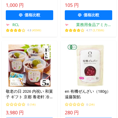
ビキ 150g 5袋 北海道十勝
1,000 円
105 円
産 小豆 ポイント消化 送料
無料
価格比較
価格比較
RCL
業務用食品アミカ
Yahoo!店
4.8
(459件)
4.77
(3,730件)
敬老の日 2026 内祝い 和菓
en 有機ぜんざい（180g）
子 ギフト 京都 養老軒 冷
遠藤製餡
やし京ぜんざい 5個入
0
(1件)
0
(2件)
4000円 食べ物 プレゼント
3,980 円
280 円
冷凍便 YB