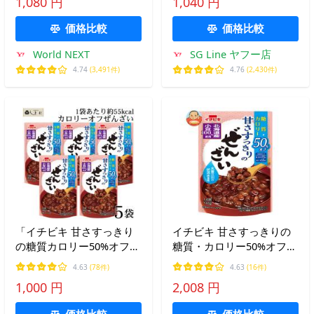
1,080 円
1,040 円
価格比較
価格比較
World NEXT
SG Line ヤフー店
4.74
(3,491件)
4.76
(2,430件)
「イチビキ 甘さすっきり
イチビキ 甘さすっきりの
の糖質カロリー50%オフぜ
糖質・カロリー50%オフぜ
んざい 140g×5袋」 ぜんざ
んざい 140g×20(10×2)袋入
4.63
(78件)
4.63
(16件)
い カロリーオフ 糖質オフ
｜ 送料別
1,000 円
2,008 円
ダイエット スイーツ 送料
無料
価格比較
価格比較