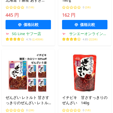
100％ レトルト 小豆 スイ
0
(1件)
0
(2件)
ーツ 非常食 保存食 常温保
445 円
162 円
存 お徳用 家庭用 業務用
価格比較
価格比較
SG Line ヤフー店
サンエーオンラインシ
ョップ Yahoo!店
4.76
(2,430件)
4.85
(222件)
ぜんざい レトルト 甘さす
イチビキ 甘さすっきりの
っきりのぜんざい レトル
ぜんざい 140g
ト 糖質 カロリーオフ イチ
0
(2件)
0
(1件)