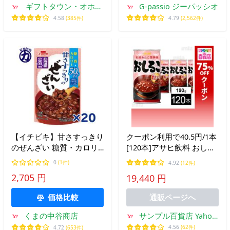
ギフトタウン・オホー
G-passio ジーパッシオ
ツク 北海道の美味しい
4.58
(385件)
4.79
(2,562件)
ギフト
【イチビキ】甘さすっきり
クーポン利用で40.5円/1本
のぜんざい 糖質・カロリ
[120本]アサヒ飲料 おしる
ー50%オフ140g×20個
こ 缶 190g
0
(1件)
4.92
(12件)
2,705 円
19,440 円
価格比較
通販ページへ
サンプル百貨店 Yahoo!
くまの中谷商店
店
4.56
(62件)
4.72
(653件)