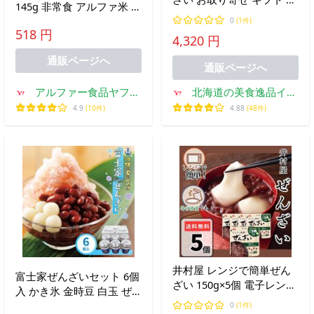
145g 非常食 アルファ米 7
レーン 5個入り ぜんざい
年保存 保存食 小豆 国産も
0
(1件)
冷やし和菓子 冷やし団子
518 円
ち米 美味しい アルファー
4,320 円
瓶 プレゼント 和菓子 スイ
食品
ーツ 爆買
通販ページへ
通販ページへ
アルファー食品ヤフー
北海道の美食逸品イラ
店
ンカラプテ
4.9
(10件)
4.88
(48件)
井村屋 レンジで簡単ぜん
富士家ぜんざいセット 6個
ざい 150g×5個 電子レンジ
入 かき氷 金時豆 白玉 ぜ
パウチ 冷やしぜんざい お
んざい 富士家 沖縄 お取り
0
(1件)
しるこ ポイント消化 1000