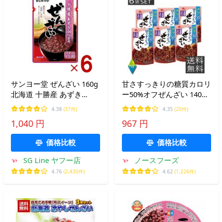
サンヨー堂 ぜんざい 160g
甘さすっきりの糖質カロリ
北海道 十勝産 あずき
ー50%オフぜんざい 140g
100％ レトルト 小豆 スイ
6袋セット ぜんざい レト
4.38
(37件)
4.35
(20件)
ーツ 非常食 保存食 常温保
ルト イチビキ 国産 ポイ
1,040 円
967 円
存 お徳用 家庭用 業務用 6
ント消化
個
価格比較
価格比較
SG Line ヤフー店
ノースフーズ
4.76
(2,430件)
4.62
(1,226件)