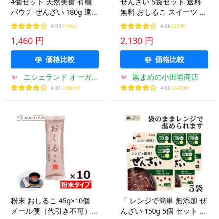
4個セット 天然美食 有機
ぜんざい 5袋セット 送料
パウチ ぜんざい 180g 遠藤
無料 おしるこ スイーツ レ
製飴 オーガニック 和菓子
トルト 丹波大納言小豆
4.93
(14件)
4.86
(22件)
デザート 甘さ控えめ 製菓
100% 国産 ネコポス 同梱
1,460 円
2,130 円
材料 おしるこ 無添加 和ス
不可 小田垣商店 公式通販
イーツ 保存に便利 パウチ
価格比較
価格比較
エシェランド オーガニ
黒まめの小田垣商店
ック
4.81
(186件)
4.88
(142件)
粉末 おしるこ 45g×10個
「 レンジで簡単 無添加 ぜ
メール便（代引き不可）
んざい 150g 5個 セット 」