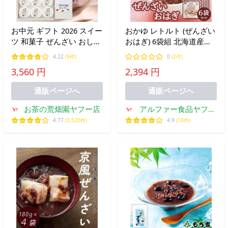
お中元 ギフト 2026 スイー
おかゆ レトルト (ぜんざい
ツ 和菓子 ぜんざい おしる
おはぎ) 6袋組 北海道産小
こ プレゼント お取り寄せ
豆 アレルギー対応 非常食
4.22
(9件)
0
(2件)
グルメ 冷やししるこぜん
7年保存 アルファー食品
3,560 円
2,394 円
ざい6ヶ入り 爆買 ポイン
ト利用 ポイント消化
通販ページへ
通販ページへ
お茶の荒畑園ヤフー店
アルファー食品ヤフー
店
4.77
(3,520件)
4.9
(10件)