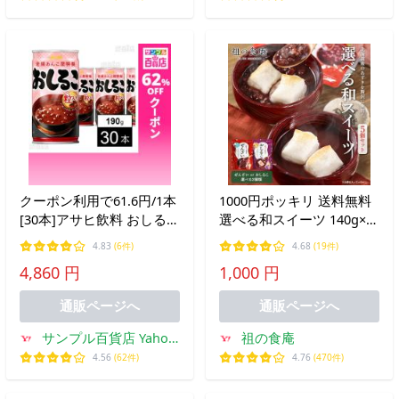
クーポン利用で61.6円/1本
1000円ポッキリ 送料無料
[30本]アサヒ飲料 おしるこ
選べる和スイーツ 140g×5
缶 190g
袋セット 2種類から選べる
4.83
(6件)
4.68
(19件)
⇒（ ぜんざい5袋 / おしる
4,860 円
1,000 円
こ5袋 ） 小豆 レンチン レ
トルト 和 あんこ 国産 爆
通販ページへ
通販ページへ
買
サンプル百貨店 Yahoo!
祖の食庵
店
4.56
(62件)
4.76
(470件)