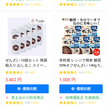
しま村
4.5
(11,338件)
4.65
(1,783件)
ぜんざい 10袋セット 簡易
井村屋 レンジで簡単 糖質
箱入り おしるこ スイーツ
50%オフぜんざい 140g 5
レトルト 丹波大納言小豆
袋 セット | ぜんざい カロ
4.5
(4件)
4.49
(37件)
100% 国産 小田垣商店 公
リーオフ 糖質制限 おやつ
3,402 円
1,000 円
式通販
糖質オフ 低糖質 ダイエッ
ト 和 スイーツ
価格比較
価格比較
黒まめの小田垣商店
味噌通販店 京都御苑東
しま村
4.88
(142件)
4.65
(1,783件)