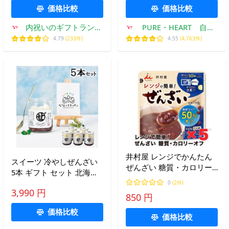
価格比較
価格比較
内祝いのギフトランド
PURE・HEART 自然
ショーワ
館
4.79
(233件)
4.55
(4,763件)
井村屋 レンジでかんたん
スイーツ 冷やしぜんざい
ぜんざい 糖質・カロリー
5本 ギフト セット 北海道
50% オフ 5個セット 健康
詰め合わせ 内祝い お祝い
0
(2件)
栄養 行動食 キャンプ 携行
3,990 円
お返し お取り寄せ F倉庫
850 円
保存 常温 おしるこ
価格比較
価格比較