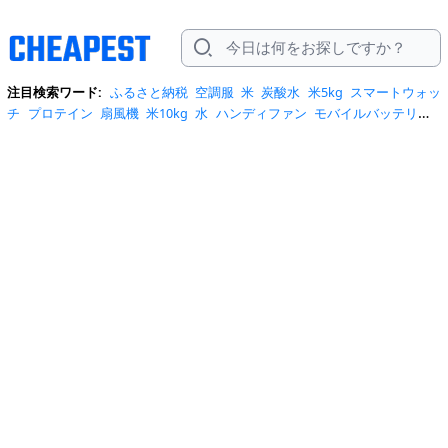
注目検索ワード:
ふるさと納税
空調服
米
炭酸水
米5kg
スマートウォッ
チ
プロテイン
扇風機
米10kg
水
ハンディファン
モバイルバッテリー
スマホケース
トイレットペーパー
スポットクーラー
サーキュレータ
ー
ビール
サンダル
クーラーボックス
お菓子
日傘
エアコン
tシャ
ツ
スーツケース
水 2リットル
クロックス
桃
ワンピース
ショルダーバ
ッグ
みず
iphone17 ケース
お中元
コーヒー
ポータブル電源
トートバ
ッグ
サンダル レディース
リュック
自転車
掃除機