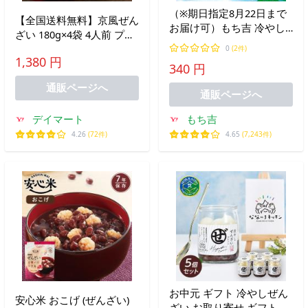
（※期日指定8月22日まで
【全国送料無料】京風ぜん
お届け可）もち吉 冷やし
ざい 180g×4袋 4人前 プロ
ぜんざい（1袋）
用
0
(2件)
1,380 円
340 円
通販ページへ
通販ページへ
デイマート
もち吉
4.26
(72件)
4.65
(7,243件)
お中元 ギフト 冷やしぜん
安心米 おこげ (ぜんざい)
ざい お取り寄せ ギフト プ