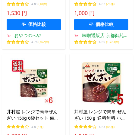
葛湯 汁粉
井村屋 善哉 和菓子 和 ス
4.83
(18件)
4.82
(28件)
イーツ 1000円ポッキリ 送
1,530 円
1,000 円
料無料 メール便
価格比較
価格比較
おやつのへや
味噌通販店 京都御苑東
しま村
4.78
(762件)
4.65
(1,783件)
井村屋 レンジで簡単ぜん
井村屋 レンジで簡単 ぜん
ざい 150g 6袋セット 備蓄
ざい 150ｇ 送料無料 小豆
お菓子 スイーツ
レトルト 食品 菓子 和菓子
4.8
(5件)
4.63
(48件)
和風 スイーツ 和食5個