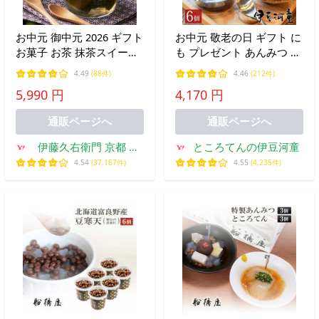
お中元 御中元 2026 ギフト
お中元 敬老の日 ギフト に
お菓子 お茶 抹茶スイーツ
も プレゼント あんみつ 6
和菓子 あんみつ 宇治抹茶
個 セット 和菓子 贈答品
4.49
(88件)
4.46
(212件)
あんみつ 6個入 冷凍 送料
送料無料 食べ物
5,990 円
4,170 円
込み 伊藤久右衛門 お彼岸
60代 70代 あすつく
通販ページへ
通販ページへ
伊藤久右衛門 京都 宇
ところてんの伊豆河童
治 抹茶スイーツ
4.54
(37,167件)
4.55
(4,235件)