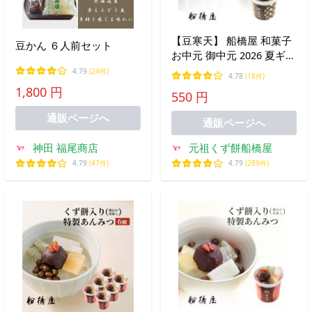
【豆寒天】 船橋屋 和菓子
豆かん ６人前セット
お中元 御中元 2026 夏ギフ
ト ギフト プレゼント 贈り
4.79
(24件)
4.78
(18件)
物 贈答用 スイーツ お菓子
1,800 円
550 円
食べ物 高級 老舗 人気 お
取り寄せ 【冷蔵品】
通販ページへ
通販ページへ
神田 福尾商店
元祖くず餅船橋屋
4.79
(47件)
4.79
(289件)