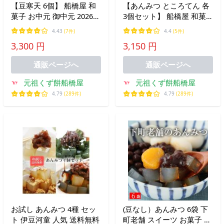
【豆寒天 6個】 船橋屋 和
【あんみつ ところてん 各
菓子 お中元 御中元 2026
3個セット】 船橋屋 和菓
夏ギフト ギフト プレゼン
子 お中元 御中元 2026 夏
4.43
(7件)
4.4
(5件)
ト 贈り物 贈答用 スイーツ
ギフト ギフト プレゼント
3,300 円
3,150 円
お菓子 食べ物 高級 老舗
贈り物 贈答用 スイーツ 詰
人気 お取り寄せ 【冷蔵
め合わせ セット 【冷蔵
通販ページへ
通販ページへ
品】
品】
元祖くず餅船橋屋
元祖くず餅船橋屋
4.79
(289件)
4.79
(289件)
お試し あんみつ 4種 セッ
(豆なし）あんみつ 6袋 下
ト 伊豆河童 人気 送料無料
町老舗 スイーツ お菓子 和