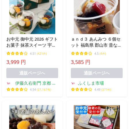
お中元 御中元 2026 ギフト
ａｎｄ３ あんみつ ６個セ
お菓子 抹茶スイーツ 宇治
ット 福島県 郡山市 昔なが
抹茶あんみつ 冷凍 4個入
らのあんみつ 郡山製餡
4.51
(421件)
4.5
(4件)
送料込み ギフト スイーツ
and3 送料込み
3,999 円
3,585 円
和菓子 抹茶 § 伊藤久右衛
門 お彼岸 あすつく
通販ページへ
通販ページへ
伊藤久右衛門 京都 宇
ふくしま市場
治 抹茶スイーツ
4.54
(37,167件)
4.49
(377件)