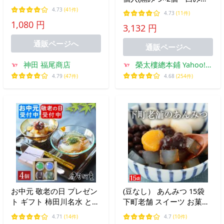
×2個) AM1
4.73
(41件)
4.73
(11件)
1,080 円
3,132 円
通販ページへ
通販ページへ
神田 福尾商店
榮太樓總本鋪 Yahoo!シ
ョッピング店
4.79
(47件)
4.68
(254件)
お中元 敬老の日 プレゼン
(豆なし） あんみつ 15袋
ト ギフト 柿田川名水 とこ
下町老舗 スイーツ お菓子
ろてん あんみつ 丸カップ
和菓子 2025 低カロリー 送
4.71
(14件)
4.7
(10件)
4個 セット 送料無料 和菓
料無料 糖質制限 おやつ 低