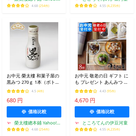
ョッピング店
4.68
(254件)
4.55
(4,235件)
お中元 榮太樓 和菓子屋の
お中元 敬老の日 ギフト に
黒みつ 270ｇ 1本（ボトル
も プレゼント あんみつ 8
入）※開封後要冷蔵
個 セット 和菓子 送料無料
4.5
(4件)
4.43
(95件)
箱入り 贈り物 プレゼント
680 円
4,670 円
和スイーツ 食べ物 手土産
にも
価格比較
価格比較
榮太樓總本鋪 Yahoo!シ
ところてんの伊豆河童
ョッピング店
4.68
(254件)
4.55
(4,235件)