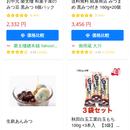
お中元 榮太樓 和菓子屋の
送料無料 紙屋商店 みつま
みつ豆 黒みつ 6個パック
め 黒みつ付き 160g×20個
5
(4件)
5
(4件)
2,332 円
3,456 円
価格比較
価格比較
榮太樓總本鋪 Yahoo!シ
御用蔵 大川
ョッピング店
4.68
(254件)
4.46
(1,974件)
秋田白玉工業白玉もち
生麸あんみつ
100g ×3本入 【3袋】 あ