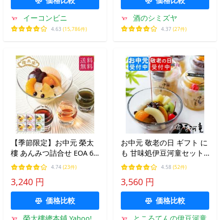
イーコンビニ
酒のシミズヤ
4.63
(15,786件)
4.37
(27件)
【季節限定】お中元 榮太
お中元 敬老の日 ギフト に
樓 あんみつ詰合せ EOA 6
も 甘味処伊豆河童セット
個入【送料無料】
あんみつセット プレゼン
4.74
(23件)
4.58
(52件)
ト 冷蔵便
3,240 円
3,560 円
価格比較
価格比較
榮太樓總本鋪 Yahoo!シ
ところてんの伊豆河童