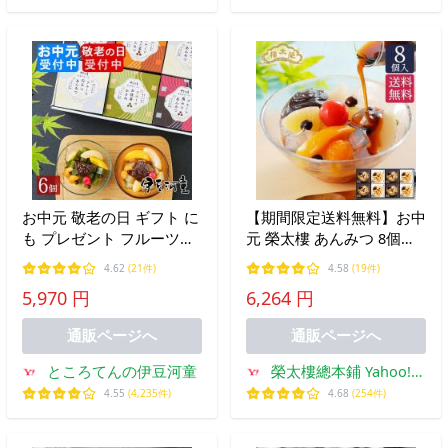
お中元 敬老の日 ギフト に
【期間限定送料無料】お中
も プレゼント フルーツあ
元 榮太樓 あんみつ 8個入
んみつ 6個 セット 伊豆河
(黒みつ×4個・白みつ×4個)
4.62
(21件)
4.58
(19件)
童 あんみつ 黒みつ 抹茶
AM3
5,970 円
6,264 円
ほうじ茶 白みつ 送料無料
にも
通販ページへ
通販ページへ
ところてんの伊豆河童
榮太樓總本鋪 Yahoo!シ
ョッピング店
4.55
(4,235件)
4.68
(254件)