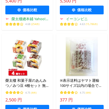
5,400 円
5,500 円
価格比較
価格比較
榮太樓總本鋪 Yahoo!シ
イーコンビニ
ョッピング店
4.68
(254件)
4.63
(15,786件)
榮太樓 和菓子屋のあんみ
※表示送料はヤマト運輸
つ／みつ豆 4種セット 無
100サイズ以内の場合です
料熨斗つき 【あんみつ3種
※ ★要冷蔵★ むつみ
4.75
(4件)
4.75
(4件)
／みつ豆1種】 お中元／お
贅沢逸品 あんみつ １袋
2,500 円
377 円
祝い／プレゼント 榮太郎
（寒天130ｇ、あん40ｇ、
栄太郎
黒みつ25ｇ）
価格比較
価格比較