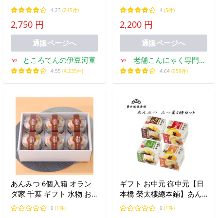
菓子 2025 低カロリー 送料
4.23
(245件)
4
(5件)
無料 糖質制限 おやつ 低糖
2,750 円
2,200 円
質 ポイント消化 ポイント
利用 送料無 爆買 母の日
通販ページへ
通販ページへ
ところてんの伊豆河童
老舗こんにゃく専門店
上原本店
4.55
(4,235件)
4.64
(959件)
あんみつ 6個入箱 オラン
ギフト お中元 御中元【日
ダ家 千葉 ギフト 水物 お
本橋 榮太樓總本鋪】あん
菓子 詰め合わせ 贈答用 お
みつ・みつ豆4種セット！
0
(1件)
0
(1件)
歳暮 お年賀
夏ギフト 残暑見舞い 手土