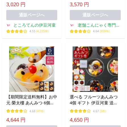
3,020 円
3,570 円
子 ヘルシー 伊豆河童 手土
糖質 ポイント消化 ポイン
産 にも
ト利用 食品 爆買 母の日
通販ページへ
通販ページへ
ところてんの伊豆河童
老舗こんにゃく専門店
上原本店
4.55
(4,235件)
4.64
(959件)
【期間限定送料無料】お中
選べる フルーツあんみつ
元 榮太樓 あんみつ 6個入
4個 ギフト 伊豆河童 送料
(黒みつ×4個・白みつ×2個)
無料 プレゼント 黒蜜 白蜜
4.68
(47件)
4.67
(3件)
AM2
お抹茶 ほうじ茶 豆てん フ
4,644 円
4,650 円
ルーツ 季節限定 桜 桜抹茶