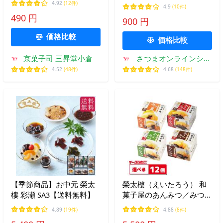
んみつ、おしるこ、ぜんざ
4.92
(12件)
4.9
(10件)
い、トッポギやお鍋などに
490 円
900 円
も
価格比較
価格比較
京菓子司 三昇堂小倉
さつまオンラインショ
ップ
4.52
(48件)
4.68
(148件)
【季節商品】お中元 榮太
榮太樓（えいたろう） 和
樓 彩瀬 SA3【送料無料】
菓子屋のあんみつ／みつ豆
缶 組み合わせ選べる12個
4.89
(19件)
4.88
(8件)
榮太郎