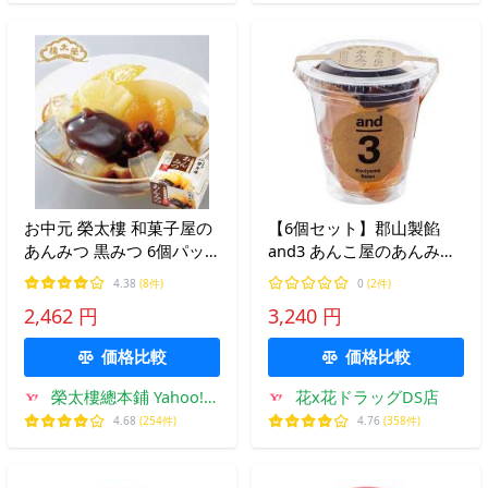
お中元 榮太樓 和菓子屋の
【6個セット】郡山製餡
あんみつ 黒みつ 6個パッ
and3 あんこ屋のあんみつ
ク
240g (4972180161108-6)
4.38
(8件)
0
(2件)
2,462 円
3,240 円
価格比較
価格比較
榮太樓總本鋪 Yahoo!シ
花x花ドラッグDS店
ョッピング店
4.68
(254件)
4.76
(358件)