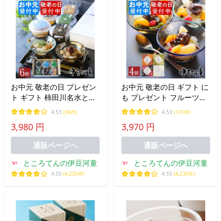
お中元 敬老の日 プレゼン
お中元 敬老の日 ギフト に
ト ギフト 柿田川名水とこ
も プレゼント フルーツあ
ろてん・あんみつ丸カップ
んみつ 4 個 セット 送料無
4.53
(36件)
4.53
(131件)
セット 6個 カップ入り 送
料 黒蜜 白蜜 ほうじ茶 お
3,980 円
3,970 円
料無料
抹茶風味 帰省土産 にも
通販ページへ
通販ページへ
ところてんの伊豆河童
ところてんの伊豆河童
4.55
(4,235件)
4.55
(4,235件)