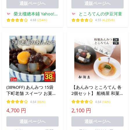
通販ページへ
通販ページへ
榮太樓總本鋪 Yahoo!シ
ところてんの伊豆河童
ョッピング店
4.68
(254件)
4.55
(4,235件)
(38%OFF) あんみつ 15袋
【あんみつ ところてん 各
下町老舗 スイーツ お菓子
2個セット】 船橋屋 和菓
和菓子 2025 低カロリー 送
子 お中元 御中元 2026 夏
4.64
(86件)
4.64
(14件)
料無料 糖質制限 おやつ 低
ギフト ギフト プレゼント
4,700 円
2,100 円
糖質 ポイント消化 ポイン
贈り物 贈答用 スイーツ 詰
ト利用 食品 爆買 母の日
め合わせ セット 【冷蔵
通販ページへ
通販ページへ
品】