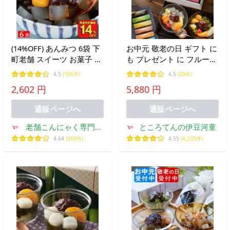
(14%OFF) あんみつ 6袋 下
お中元 敬老の日 ギフト に
町老舗 スイーツ お菓子 和
も プレゼント に フルーツ
菓子 2025 低カロリー 送料
あんみつ 4個 春吉富士セ
4.5
(106件)
4.5
(20件)
無料 糖質制限 おやつ 低糖
ット 送料無料 富士山羊羹
2,602 円
5,880 円
質 ポイント消化 ポイント
帰省土産 にも
利用 食品 爆買 母の日
通販ページへ
通販ページへ
老舗こんにゃく専門店
ところてんの伊豆河童
上原本店
4.64
(959件)
4.55
(4,235件)