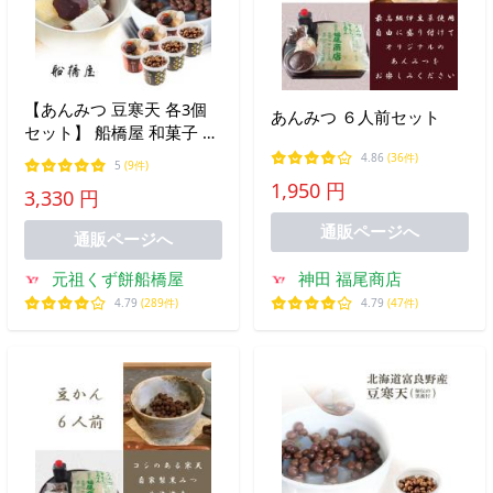
【あんみつ 豆寒天 各3個
あんみつ ６人前セット
セット】 船橋屋 和菓子 お
中元 御中元 2026 夏ギフト
4.86
(36件)
5
(9件)
ギフト プレゼント 贈り物
1,950 円
3,330 円
贈答用 スイーツ 詰め合わ
せ セット 人気 【冷蔵品】
通販ページへ
通販ページへ
元祖くず餅船橋屋
神田 福尾商店
4.79
(289件)
4.79
(47件)