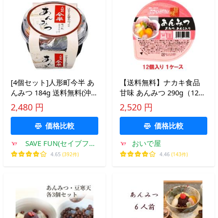
[4個セット]人形町今半 あ
【送料無料】ナカキ食品
んみつ 184g 送料無料(沖
甘味 あんみつ 290g（12個
縄・離島を除く)
入×1ケース）【賞味期
2,480 円
2,520 円
限：2026.11.11】
価格比較
価格比較
SAVE FUN(セイブファ
おいで屋
ン)
4.65
(392件)
4.46
(143件)