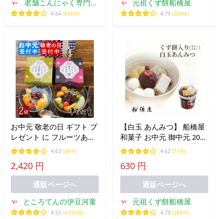
老舗こんにゃく専門店
元祖くず餅船橋屋
上原本店
4.64
(959件)
4.79
(289件)
お中元 敬老の日 ギフト プ
【白玉 あんみつ】 船橋屋
レゼント に フルーツあん
和菓子 お中元 御中元 2026
みつ 2個 セット 伊豆河童
夏ギフト ギフト プレゼン
4.63
(38件)
4.62
(71件)
あんみつ セット 送料無料
ト 贈り物 贈答用 スイーツ
2,420 円
630 円
手土産 にも
食べ物 高級 老舗 人気 お
取り寄せ 【冷蔵品】
通販ページへ
通販ページへ
ところてんの伊豆河童
元祖くず餅船橋屋
4.55
(4,235件)
4.79
(289件)