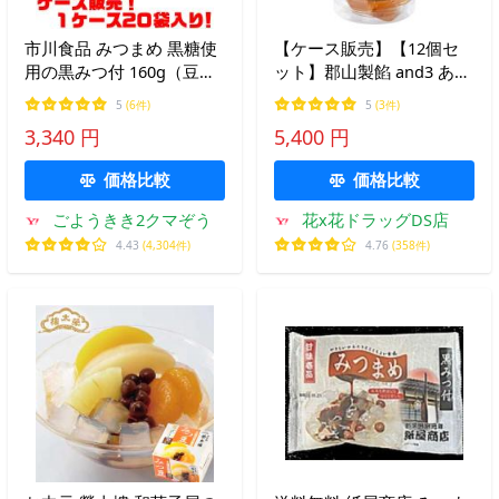
市川食品 みつまめ 黒糖使
【ケース販売】【12個セ
用の黒みつ付 160g（豆寒
ット】郡山製餡 and3 あん
天130ｇ、黒みつ30ｇ）
こ屋のあんみつ 240g
5
(6件)
5
(3件)
×20袋入り
(4972180161108-12)
3,340 円
5,400 円
価格比較
価格比較
ごようきき2クマぞう
花x花ドラッグDS店
4.43
(4,304件)
4.76
(358件)