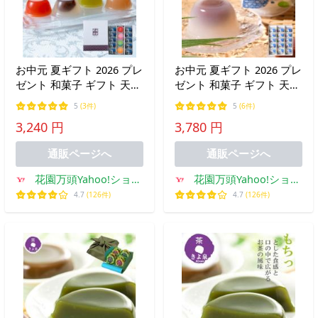
お中元 夏ギフト 2026 プレ
お中元 夏ギフト 2026 プレ
ゼント 和菓子 ギフト 天保
ゼント 和菓子 ギフト 天保
5年創業 東京新宿 代表銘
5年創業 東京新宿 代表銘
5
(3件)
5
(6件)
菓 花園万頭 葛まんじゅ
菓 花園万頭 葛まんじゅう
3,240 円
3,780 円
う・フルーツゼリー詰合せ
15個入り
通販ページへ
通販ページへ
花園万頭Yahoo!ショッ
花園万頭Yahoo!ショッ
ピング店
ピング店
4.7
(126件)
4.7
(126件)