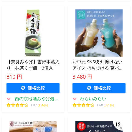
【奈良みやげ】吉野本葛入
お中元 SNS映え 溶けない
り 抹茶くず餅 3個入
アイス 持ち歩ける 葛バー
お菓子 ギフト 透明バッグ
810 円
3,480 円
入り 4本 詰め合わせ セッ
ト
価格比較
価格比較
西の京地酒みやげ処き
わらいみらい
とら
4.87
(156件)
4.68
(561件)