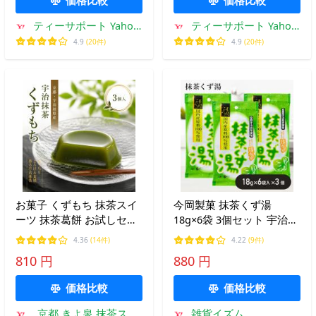
ティーサポート Yahoo!
ティーサポート Yahoo!
店
店
4.9
(20件)
4.9
(20件)
お菓子 くずもち 抹茶スイ
今岡製菓 抹茶くず湯
ーツ 抹茶葛餅 お試しセッ
18g×6袋 3個セット 宇治抹
ト 3個入り 和菓子 お取り
茶使用 本くず粉末飲料 抹
4.36
(14件)
4.22
(9件)
寄せ スイーツ 人気 お土産
茶 葛湯ドリンク リラック
810 円
880 円
お中元 個包装 プレゼント
ス 甘さ控えめ 日本製
京都 きよ泉 ポイント利用
価格比較
価格比較
京都 きよ泉 抹茶スイ
雑貨イズム