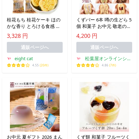
桂花もち 桂花ケーキ ほの
くずバー 6本 噂の生どら 5
かな香り とろける食感 や
個 和菓子 お中元 敬老の日
さしい甘み 個包装 桂花餅
ギフト 松葉屋 島根 スイー
3,328 円
4,200 円
桂花? 金木犀 中国 お菓子
ツ
朝食 ?点 デザート スナッ
通販ページへ
通販ページへ
ク もち米の
eight cat
松葉屋オンラインショ
ップ
4.55
(20件)
4.86
(7件)
お中元 夏ギフト 2026 まん
くず餅 和菓子 フルーツく