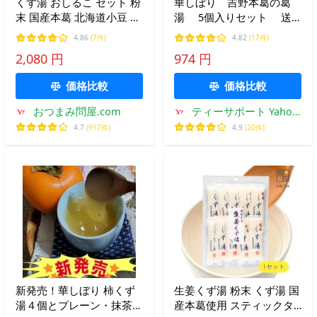
くず湯 おしるこ セット 粉
華しぼり 吉野本葛の葛
末 国産本葛 北海道小豆 個
湯 5個入りセット 送
包装 スティックタイプ 和
料無料
4.86
(7件)
4.82
(17件)
菓子 (45g各5本) 1袋
2,080 円
974 円
価格比較
価格比較
おつまみ問屋.com
ティーサポート Yahoo!
店
4.7
(917件)
4.9
(20件)
新発売！華しぼり 柿くず
生姜くず湯 粉末 くず湯 国
湯４個とプレーン・抹茶・
産本葛使用 スティックタ