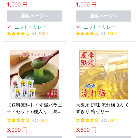
1,000 円
1,000 円
通販ページへ
通販ページへ
ニットーリレー
ニットーリレー
4.8
(306件)
4.8
(306件)
【送料無料】くず湯バラエ
大阪屋 涼味 流れ梅 8入 く
ティセット 6種入り （葛
ずきり 梅ゼリー
生姜 抹茶 柚子 かぼちゃ
4.57
(30件)
4.56
(18件)
黒糖 ） 葛湯 スイーツ デ
3,000 円
3,890 円
ザート 粉末飲料 お菓子 和
菓子 吉野本葛 お試し