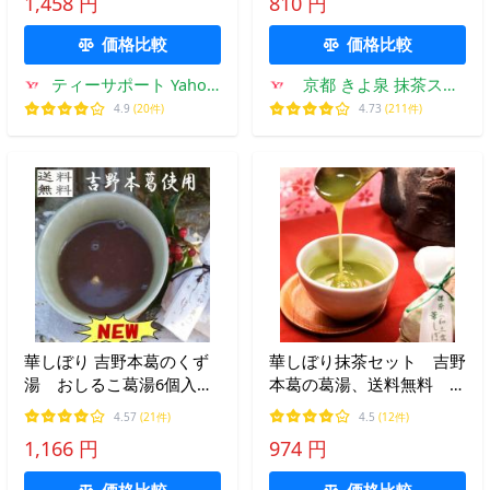
1,458 円
810 円
ト 吉野本葛の葛湯 送料
元 個包装 京都 高級 プレ
無料
ゼント きよ泉 ポイント利
価格比較
価格比較
用
ティーサポート Yahoo!
京都 きよ泉 抹茶スイ
店
ーツ・宇治茶
4.9
(20件)
4.73
(211件)
華しぼり 吉野本葛のくず
華しぼり抹茶セット 吉野
湯 おしるこ葛湯6個入
本葛の葛湯、送料無料 抹
り 送料無料
茶５個
4.57
(21件)
4.5
(12件)
1,166 円
974 円
価格比較
価格比較