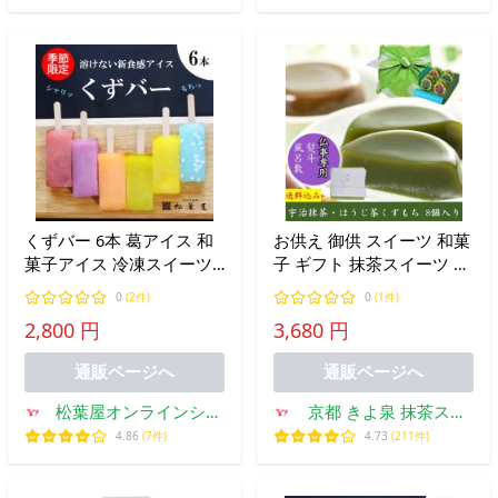
くずバー 6本 葛アイス 和
お供え 御供 スイーツ 和菓
菓子アイス 冷凍スイーツ
子 ギフト 抹茶スイーツ お
ギフト 島根 松葉屋 送料無
菓子 葛餅 8個入 風呂敷 抹
0
(2件)
0
(1件)
料
茶くずもち ほうじ茶 仏事
2,800 円
3,680 円
四十九日 お盆 初盆 法事
高級 人気 きよ泉 あすつく
通販ページへ
通販ページへ
松葉屋オンラインショ
京都 きよ泉 抹茶スイ
ップ
ーツ・宇治茶
4.86
(7件)
4.73
(211件)