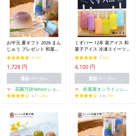
お中元 夏ギフト 2026 まん
くずバー 12本 葛アイス 和
じゅう プレゼント 和菓子
菓子アイス 冷凍スイーツ
ギフト 代表銘菓 花園万頭
ギフト 島根 松葉屋 送料無
5
(3件)
5
(5件)
葛まんじゅう8個入
料
1,728 円
4,100 円
通販ページへ
通販ページへ
花園万頭Yahoo!ショッ
松葉屋オンラインショ
ピング店
ップ
4.7
(126件)
4.86
(7件)