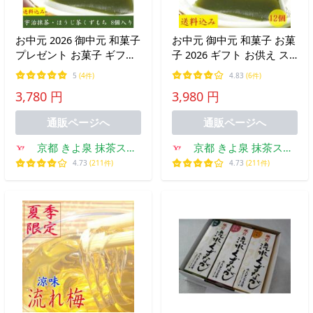
お中元 2026 御中元 和菓子
お中元 御中元 和菓子 お菓
プレゼント お菓子 ギフト
子 2026 ギフト お供え ス
スイーツ 抹茶スイーツ 葛
イーツ 抹茶スイーツ 葛餅
5
(4件)
4.83
(6件)
餅 8個入 風呂敷 抹茶くず
12個 抹茶くずもち ほうじ
3,780 円
3,980 円
もち ほうじ茶 内祝 御祝
茶 70代 80代 内祝 プレゼ
70代 80代 60代 京都 きよ
ント 70代 60代 京都 きよ
通販ページへ
通販ページへ
泉
泉
京都 きよ泉 抹茶スイ
京都 きよ泉 抹茶スイ
ーツ・宇治茶
ーツ・宇治茶
4.73
(211件)
4.73
(211件)