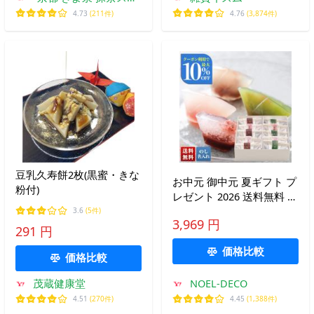
ーツ・宇治茶
4.73
(211件)
4.76
(3,874件)
豆乳久寿餅2枚(黒蜜・きな
お中元 御中元 夏ギフト プ
粉付)
レゼント 2026 送料無料 の
し 名入れ 「 祥樂 」 やま
3.6
(5件)
3,969 円
とえにし葛餅詰合せ 吉野
291 円
葛使用の和菓子 ご贈答 手
価格比較
土産 高級 木箱 SY-10
価格比較
茂蔵健康堂
NOEL-DECO
4.51
(270件)
4.45
(1,388件)