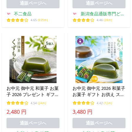
通販ページへ
通販ページへ
不二食品
新潟食品通販専門どん
ぐり屋
4.65
(935件)
4.46
(28件)
お中元 御中元 和菓子 お菓
お中元 御中元 2026 和菓子
子 2026 プレゼント ギフト
お菓子 ギフト お供え スイ
スイーツ 抹茶スイーツ 抹
ーツ 抹茶スイーツ 葛餅 8
4.54
(24件)
4.42
(12件)
茶葛餅 5個 くずもち 人気
個入り 抹茶くずもち ほう
2,480 円
3,480 円
お取り寄せ お返し 人気 高
じ茶 人気 個包装 プレゼン
級 70代 御供 京都 きよ泉
ト 内祝 60代 70代 きよ泉
通販ページへ
通販ページへ