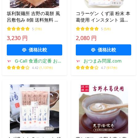
坂利製麺所 吉野の葛餅 風
コラーゲン くず湯 粉末 本
呂敷包み 8個 送料無料 葛
葛使用 インスタント 温活
餅 くずもち 黒蜜 きな粉
個包装 簡単調理 和スイー
5
(7件)
5
(5件)
小分け包装 和菓子 お菓子
ツ (45g10本) 1袋
3,230 円
2,080 円
ギフト 東吉野村 お取り寄
せ 贈答 手土産 メーカー直
価格比較
価格比較
送
G-Call 食通の定番 お取
おつまみ問屋.com
り寄せ
4.42
(1,137件)
4.7
(917件)