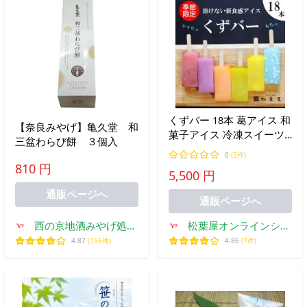
くずバー 18本 葛アイス 和
【奈良みやげ】亀久堂 和
菓子アイス 冷凍スイーツ
三盆わらび餅 ３個入
ギフト 島根 松葉屋 送料無
0
(2件)
料
810 円
5,500 円
通販ページへ
通販ページへ
西の京地酒みやげ処き
松葉屋オンラインショ
とら
ップ
4.87
(156件)
4.86
(7件)