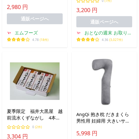
涼菓 くずまんじゅう 葛菓
0
(1件)
糖蜜 黄粉 きな粉 和菓子
2,980 円
子 和菓子 業務用
3,200 円
和スイーツ 冷菓
通販ページへ
通販ページへ
エムフーズ
おとなの週末 お取り寄
せ倶楽部
4.78
(18件)
4.36
(3,027件)
夏季限定 福井大黒屋 越
AngQi 抱き枕 だきまくら
前流水くずながし 4本入
男性用 妊婦用 大きいサイ
り
ズ ロングクッション 横向
0
(2件)
5,998 円
き寝 うつぶせ寝 気持ちい
3,304 円