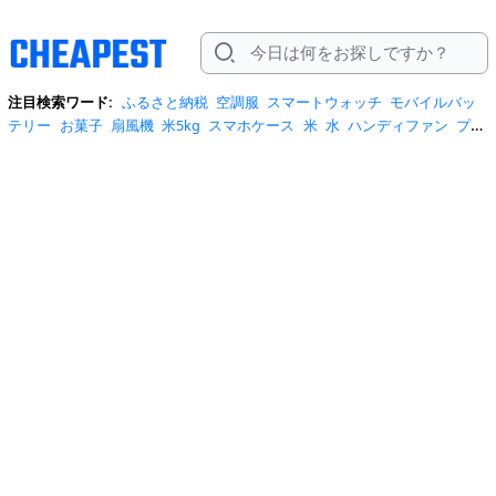
注目検索ワード:
ふるさと納税
空調服
スマートウォッチ
モバイルバッ
テリー
お菓子
扇風機
米5kg
スマホケース
米
水
ハンディファン
プロ
テイン
サーキュレーター
tシャツ
ビール
エアコン
サンダル
日傘
米
10kg
ノートパソコン
炭酸水
スーツケース
ショルダーバッグ
リュッ
ク
ワンピース
トイレットペーパー
スニーカー
テレビ
ネッククーラー
カラコン
クーラーボックス
サンシェード
イヤホン
自転車
スポットク
ーラー
トートバッグ
ポータブル電源
冷蔵庫
アイス