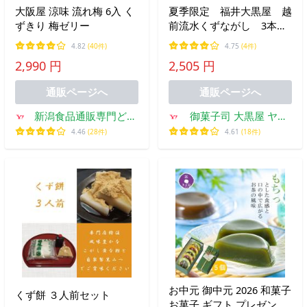
大阪屋 涼味 流れ梅 6入 く
夏季限定 福井大黒屋 越
ずきり 梅ゼリー
前流水くずながし 3本入
り
4.82
(40件)
4.75
(4件)
2,990 円
2,505 円
通販ページへ
通販ページへ
新潟食品通販専門どん
御菓子司 大黒屋 ヤフ
ぐり屋
ー店
4.46
(28件)
4.61
(18件)
お中元 御中元 2026 和菓子
くず餅 ３人前セット
お菓子 ギフト プレゼント