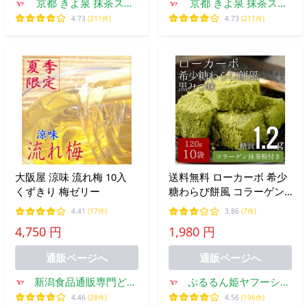
京都 きよ泉 抹茶スイ
京都 きよ泉 抹茶スイ
ーツ・宇治茶
ーツ・宇治茶
4.73
(211件)
4.73
(211件)
大阪屋 涼味 流れ梅 10入
送料無料 ローカーボ 希少
くずきり 梅ゼリー
糖わらび餅風 コラーゲン
抹茶粉付 黒みつ味
4.41
(17件)
3.86
(7件)
120g×10袋 ダイエット お
4,750 円
1,980 円
やつ デザート
通販ページへ
通販ページへ
新潟食品通販専門どん
ぷるるん姫ヤフーショ
ぐり屋
ップ
4.46
(28件)
4.56
(196件)