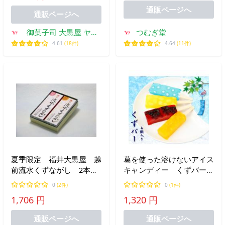
い 水晶マイクロファイバ
通販ページへ
ー生地 もちもち
通販ページへ
御菓子司 大黒屋 ヤフ
つむぎ堂
ー店
4.61
(18件)
4.64
(11件)
夏季限定 福井大黒屋 越
葛を使った溶けないアイス
前流水くずながし 2本入
キャンディー くずバー
り
４個入 葛キャンディー
0
(2件)
0
(1件)
1,706 円
1,320 円
通販ページへ
通販ページへ