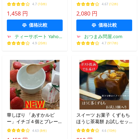
おしるこ・生姜各1個のお
イプ 飲みやすい ホットド
4.7
(10件)
4.67
(12件)
徳用８個セット 吉野本葛
リンク (45g10本) 1袋
1,458 円
2,080 円
の葛湯 送料無料
価格比較
価格比較
ティーサポート Yahoo!
おつまみ問屋.com
店
4.9
(20件)
4.7
(917件)
華しぼり 「あすかルビ
スイーツ お菓子 くずもち
ー」イチゴ４個とプレー
ほうじ茶葛餅 お試しセッ
ン・抹茶・おしるこ・生姜
ト 3個入 葛餅 和菓子 ほう
4.63
(8件)
4.6
(10件)
各1個のお徳用８個セッ
じ茶葛餅 お取り寄せ お中