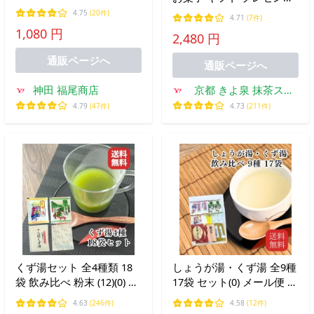
スイーツ 抹茶スイーツ 葛
4.75
(20件)
4.71
(7件)
餅 5個入り 抹茶くずもち
1,080 円
2,480 円
ほうじ茶 お供え 誕生日 御
供 御祝 お土産 京都 きよ
通販ページへ
通販ページへ
泉
神田 福尾商店
京都 きよ泉 抹茶スイ
ーツ・宇治茶
4.79
(47件)
4.73
(211件)
くず湯セット 全4種類 18
しょうが湯・くず湯 全9種
袋 飲み比べ 粉末 (12)(0) メ
17袋 セット(0) メール便 生
ール便 送料無料 くず湯 抹
姜 湯 飲み比べ くず 葛 し
4.63
(246件)
4.58
(12件)
茶 プレゼント ギフト
ょうが 粉末 温活 ギフト