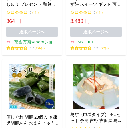
じゅう プレゼント 和菓子
ず餅 スイーツ ギフト 可愛
ギフト 代表銘菓 花園万頭
い おしゃれ お祝い 誕生日
0
(1件)
0
(1件)
葛まんじゅう4個入
プレゼント 5種のフルーツ
864 円
3,480 円
くず餅 20個入 送料無料
【爆買】
通販ページへ
通販ページへ
花園万頭Yahoo!ショッ
MY GIFT
ピング店
4.7
(126件)
4.27
(22件)
葛餅（巾着タイプ） 4個セ
笹しぐれ 胡麻 20個入 冷凍
ット 奈良 吉野 吉田屋 葛
黒胡麻あん 水まんじゅう
餅 くず餅 本葛 吉野葛 黒