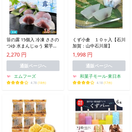
笹の露 15個入 冷凍 ささの
くず小倉 １０ヶ入【石川
つゆ 水まんじゅう 紫芋あ
加賀：山中石川屋】
ん 涼菓 くずまんじゅう 和
2,270 円
1,998 円
菓子 デザート 業務用
通販ページへ
通販ページへ
エムフーズ
和菓子モール-東日本
4.78
(18件)
4.18
(17件)