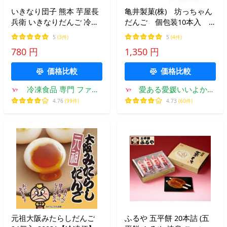
いきなり団子 熊本 芋屋長
亀井製菓(株) 坊っちゃん
兵衛 いきなりだんご 冷凍
だんご 個包装10本入
プレーン 80g×3 ホクホク
愛媛／銘菓／坊っちゃん団
5
(3件)
5
(4件)
生地 米粉 しっとり 冷凍食
子／坊ちゃん団子
780 円
1,350 円
品
価格比較
価格比較
冷凍食品 専門 ファデ
愛ある愛媛いいよかん
ィ 公式ヤフー店
ヤフー店
4.76
(99件)
4.73
(60件)
元祖大阪みたらしだんご
ふるや 五平餅 20本詰 (五