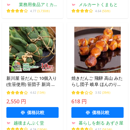
業務用食品アミカ
メルカートくまもと
Yahoo!店
4.77
(3,730件)
4.64
(50件)
新川屋 笹だんご 10個入り
焼きだんご 飛騨 高山 みた
(生笹使用) 笹団子 新潟 土
らし団子 岐阜 ほんのり甘
産 スイーツ 新潟 お土産
い しょうゆ焼き団子 木や
4.62
(13件)
3.92
(39件)
爆買 お中元 御中元 ギフト
5本入 ご当地 (ポスト投
2,550 円
618 円
2026
函-1)
価格比較
価格比較
越後まんぷく堂
暮らしを創る あずさ屋
4.74
(190件)
4.57
(562件)