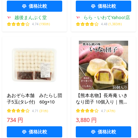
価格比較
価格比較
越後まんぷく堂
らら・いわてYahoo!店
4.74
(190件)
4.48
(1,383件)
あおぞら本舗 みたらし団
【熊本名物】長寿庵 いき
子5玉(タレ付) 60g×10
なり団子 10個入り｜熊本
産 さつまいも×こしあん
4.71
(31件)
4.7
(47件)
餡子 郷土菓子 和菓子 ギフ
734 円
3,880 円
ト 冷凍配送
価格比較
価格比較