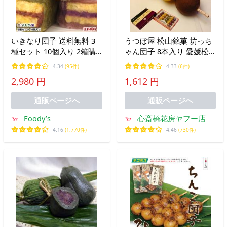
いきなり団子 送料無料 3
うつぼ屋 松山銘菓 坊っち
種セット 10個入り 2箱購
ゃん団子 8本入り 愛媛松
入で1箱おまけ 熊本名物
山 抹茶 黄 小豆 ３色のあ
4.34
(95件)
4.33
(6件)
お取り寄せ 肥後屋 モチモ
ん 求肥 入り 口どけ滑らか
2,980 円
1,612 円
チ食感の和スイーツ 和菓
子 団子 あんこ もち
通販ページへ
通販ページへ
Foody’s
心斎橋花房ヤフー店
4.16
(1,770件)
4.46
(730件)