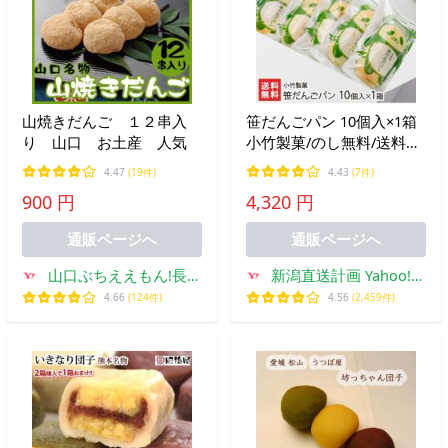
山焼きだんご １２串入
笹だんごパン 10個入×1箱
り 山口 お土産 人気
小竹製菓/のし無料/送料無
料
4.47
(19件)
4.43
(7件)
900 円
4,320 円
通販ページへ
通販ページへ
山口ぶちええもん!長州
新潟直送計画 Yahoo!シ
苑
ョッピング店
4.66
(124件)
4.56
(2,459件)