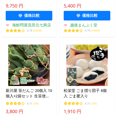
お取り寄せスイーツ 贈り
団子 新潟 お土産 爆買 お
9,750 円
5,400 円
物 お返し 爆買
中元 御中元 ギフト 2026
価格比較
価格比較
海鮮問屋見田元七商店
越後まんぷく堂
4.78
(243件)
4.74
(190件)
新川屋 笹だんご 20個入 10
松栄堂 ごま摺り団子 8個
個入×2袋セット 生笹使用
入 ごま蜜入り
笹団子 新潟 土産 スイーツ
4.71
(7件)
4.71
(7件)
団子 新潟 お土産 爆買 お
3,800 円
1,910 円
中元 御中元 ギフト 2026