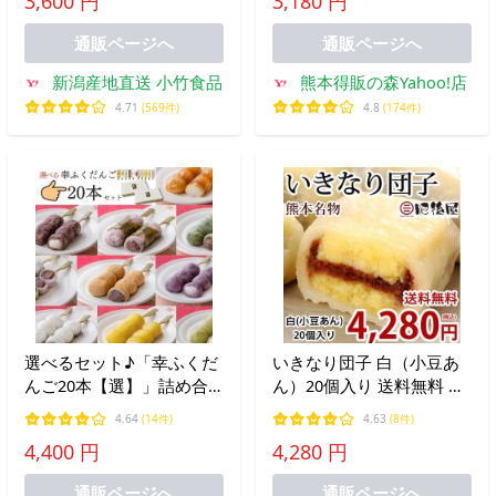
3,600 円
3,180 円
凍便 くまモンプリント
通販ページへ
通販ページへ
新潟産地直送 小竹食品
熊本得販の森Yahoo!店
4.71
(569件)
4.8
(174件)
選べるセット♪「幸ふくだ
いきなり団子 白（小豆あ
んご20本【選】」詰め合
ん）20個入り 送料無料 熊
わせ お取り寄せ 和菓子 か
本名物 肥後屋 モチモチ食
4.64
(14件)
4.63
(8件)
わいい食べ物 ランキング
感の和スイーツ 無添加 お
4,400 円
4,280 円
スイーツ 行楽 冷凍 お菓子
取り寄せ 和菓子 団子 あん
お供え 職場 串団子 退職
こ もち
通販ページへ
通販ページへ