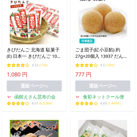
きびだんご 北海道 駄菓子
ごま団子(紅小豆餡) 約
(E) 日本一 きびだんご 10本
27g×20個入 13937 だんご
セット 個包装 天狗堂宝船
胡麻団子 中華 揚げ菓子 甘
4.53
(17件)
4.5
(10件)
吉備団子 メール便 送料無
味 デザート パーティー ス
1,080 円
777 円
料 駄菓子
イーツ バレンタイン
通販ページへ
通販ページへ
函館えさん昆布の会
食彩ネットクール便
4.61
(9,029件)
4.69
(1,445件)