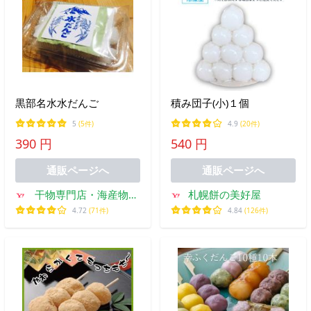
黒部名水水だんご
積み団子(小)１個
5
(5件)
4.9
(20件)
390 円
540 円
通販ページへ
通販ページへ
干物専門店・海産物の
札幌餅の美好屋
高岡屋
4.72
(71件)
4.84
(126件)