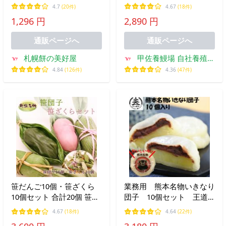
用
せ 和菓子 （小豆 よもぎ
4.7
(20件)
4.67
(18件)
紫芋 栗 くるみ） 送料無料
1,296 円
2,890 円
(一部除く) 無料ラッピング
お歳暮 土用丑の日は鰻
通販ページへ
通販ページへ
札幌餅の美好屋
甲佐養鰻場 自社養殖う
なぎ専門店
4.84
(126件)
4.36
(47件)
笹だんご10個・笹ざくら
業務用 熊本名物いきなり
10個セット 合計20個 笹団
団子 10個セット 王道
子 新潟名物 ギフト 贈り物
の粒あん 和菓子 スイーツ
4.67
(18件)
4.64
(22件)
おやつ 手土産 お土産 冷