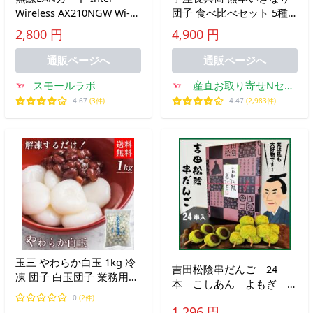
Wireless AX210NGW Wi-Fi
団子 食べ比べセット 5種
6E Bluetooth 5.3 インテル
計20個 いきなり団子 冷凍
2,800 円
4,900 円
ワイヤレスカード WLAN
【北海道・沖縄県・離島
配送不可】
通販ページへ
通販ページへ
スモールラボ
産直お取り寄せNセレ
クト Yahoo!店
4.67
(3件)
4.47
(2,983件)
玉三 やわらか白玉 1kg 冷
吉田松陰串だんご 24
凍 団子 白玉団子 業務用
本 こしあん よもぎ き
大容量
なこ 団子 山口 萩 お
0
(2件)
1,296 円
みやげ