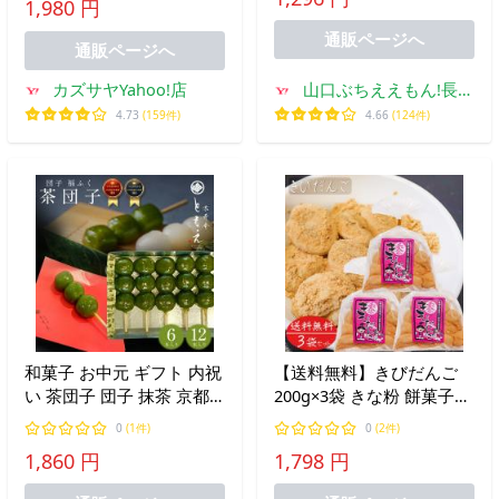
1,980 円
通販ページへ
通販ページへ
カズサヤYahoo!店
山口ぶちええもん!長州
苑
4.73
(159件)
4.66
(124件)
和菓子 お中元 ギフト 内祝
【送料無料】きびだんご
い 茶団子 団子 抹茶 京都
200g×3袋 きな粉 餅菓子
宇治抹茶 お取り寄せ 誕生
和菓子 お茶菓子 おやつ 駄
0
(1件)
0
(2件)
日 詰合せ 無添加 高級 お
菓子 ギフト プレゼント 母
1,860 円
1,798 円
菓子 プレゼント 縁起
の日 父の日 敬老の日 季折