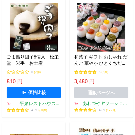
ごま摺り団子8個入 松栄
和菓子 ギフト おしゃれ だ
堂 岩手 お土産
んご 華やか ひとくちだん
ご 13種 16玉セット 送料無
0
(2件)
5
(3件)
料 新潟県産 コシヒカリ 米
810 円
3,480 円
粉 冷凍 お供え お礼 お菓
子
価格比較
通販ページへ
あわづやヤフーショッ
平泉レストハウス
ピング店
Yahoo!ショッピング店
4.89
(122件)
4.71
(80件)