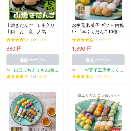
山焼きだんご ５串入り
お中元 和菓子 ギフト 内祝
山口 お土産 人気
い 「幸ふくだんご10種類
10本」※4セット以上はこ
4.85
(13件)
4.82
(82件)
ちらがお得※ 化粧箱入 ス
380 円
1,890 円
イーツ 詰合せ 高級 誕生日
お菓子
通販ページへ
通販ページへ
山口ぶちええもん!長州
お菓子工房幸ふく
苑
Yahoo!店
4.66
(124件)
4.9
(115件)