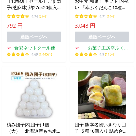
【10%OFF セール】ごま団
お中元 和菓子 ギフト 内祝
子(芝麻球) 約27g×20個入
い 「幸ふくだんご10種類
12827 飲茶 点心 ゴマ団子
10本【赤】」 団子 父の日
4.74
(27件)
4.71
(14件)
だんご ダンゴ ポイント利
詰合せ 高級 お菓子 誕生日
792 円
3,048 円
用 sale
プレゼント
通販ページへ
通販ページへ
食彩ネットクール便
お菓子工房幸ふく
Yahoo!店
4.69
(1,445件)
4.9
(115件)
積み団子(枕団子) 1個
団子 熊本名物いきなり団
（大） 北海道産もち米使
子 ５種10個入り 詰め合わ