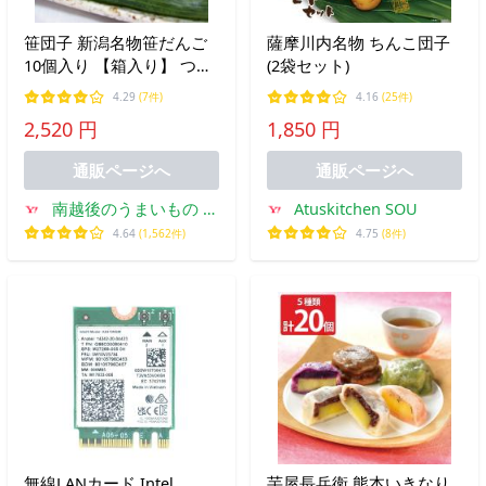
笹団子 新潟名物笹だんご
薩摩川内名物 ちんこ団子
10個入り 【箱入り】 つぶ
(2袋セット)
あん 冷凍 お得な10個セッ
4.29
(7件)
4.16
(25件)
ト 10個 新潟銘菓 お土産
2,520 円
1,850 円
パーティーイベント 和菓
子 ギフト だんご スイーツ
通販ページへ
通販ページへ
南越後のうまいもの あ
Atuskitchen SOU
らきん商店
4.64
(1,562件)
4.75
(8件)
無線LANカード Intel
芋屋長兵衛 熊本いきなり