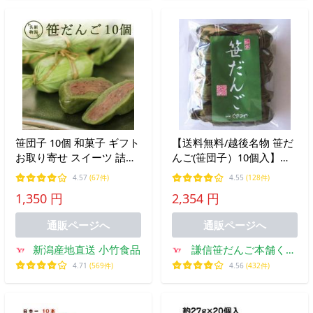
笹団子 10個 和菓子 ギフト
【送料無料/越後名物 笹だ
お取り寄せ スイーツ 詰め
んご(笹団子）10個入】普
合わせ 選べる温度帯 笹団
通便商品 （翌日配達可能
4.57
(67件)
4.55
(128件)
子
地域限定品。北海道、中
1,350 円
2,354 円
国、四国、九州・沖縄など
への発送はご注文不可）
通販ページへ
通販ページへ
新潟産地直送 小竹食品
謙信笹だんご本舗くさ
のや
4.71
(569件)
4.56
(432件)