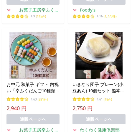
お菓子工房幸ふく
Foody’s
Yahoo!店
4.9
(115件)
4.16
(1,770件)
お中元 和菓子 ギフト 内祝
いきなり団子 プレーン(小
い「幸ふくだんご10種類
豆あん) 10個セット 熊本
10本【茶】」煎茶のおま
名物 送料無料 (一部地域を
4.63
(281件)
4.61
(18件)
け付 団子 誕生日 詰合せ
除く）ラッピング無料 贈
2,940 円
2,750 円
高級 お菓子 プレゼント 縁
り物 ギフト グルメ プレゼ
起 お中元
ント 土用丑の日は鰻
通販ページへ
通販ページへ
お菓子工房幸ふく
わくわく健康倶楽部