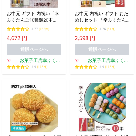
お中元 ギフト 内祝い「幸
お中元 内祝い ギフト おた
ふくだんご10種類20本
めしセット 「幸ふくだん
【茶】」煎茶のおまけ付
ご福袋」10種10本 団子 和
4.77
(162件)
4.76
(54件)
団子 和菓子 詰合せ 高級
菓子 お菓子 お試し 食べ物
4,672 円
2,598 円
お菓子
縁起
通販ページへ
通販ページへ
お菓子工房幸ふく
お菓子工房幸ふく
Yahoo!店
Yahoo!店
4.9
(115件)
4.9
(115件)