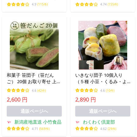
Yahoo!店
4.9
(115件)
4.74
(155件)
和菓子 笹団子（笹だん
いきなり団子 10個入り
ご） 20個 お取り寄せ 上生
（５種 小豆・くるみ・よ
菓子 新潟土産 冷凍・冷蔵
もぎ・紫芋・栗） 和菓子
4.6
(42件)
4.6
(10件)
発送対応
送料無料(一部地域を除
2,600 円
2,890 円
く）ご挨拶 個包装 土産 挨
拶 お歳暮
通販ページへ
通販ページへ
新潟産地直送 小竹食品
わくわく倶楽部
4.71
(569件)
4.62
(29件)