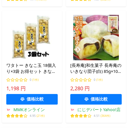
ワタトー きなこ玉 18個入
[長寿庵]和生菓子 長寿庵の
り×3袋 お得セット きな粉
いきなり団子(白) 85g×10
たっぷり 和菓子 老舗 あん
個/熊本県/いきなり団子/和
0
(1件)
0
(1件)
こ きな粉棒 おやつ
菓子/郷土菓子/芋/餡/長寿
1,198 円
2,280 円
庵/食べ応え/美味しい/冷
凍/お取り寄せ/白餡/小豆
価格比較
価格比較
MMKオンライン
にじデパートYahoo!店
4.95
(21件)
4.51
(364件)