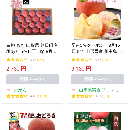
白桃 もも 山形県 朝日町産
早割5％クーポン｜8月15
訳あり 5〜11玉 2kg 8月上
日まで 山形県産 川中島 白
旬〜順次発送
桃 桃 2kg 5〜10個 訳あり
3.75
(65件)
3.67
(3件)
品 産地直送 果物 フルーツ
2,780 円
3,180 円
ギフト 贈答品 お中元 8月
下旬からお届け mm-kw
通販ページへ
通販ページへ
おがる
山形果実園 アンスリー
ファーム
4.49
(545件)
3.67
(18件)