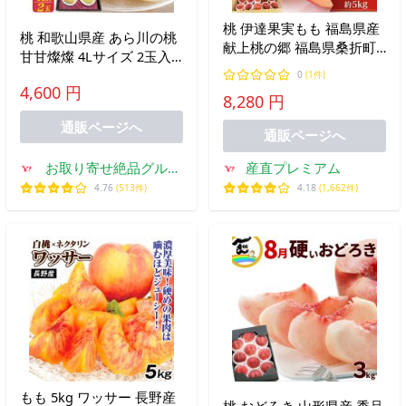
桃 伊達果実もも 福島県産
桃 和歌山県産 あら川の桃
献上桃の郷 福島県桑折町
甘甘燦燦 4Lサイズ 2玉入
特秀品 約5kg 爆買
り 最上等級 赤秀品 完熟桃
0
(1件)
4,600 円
高級 ブランド果物 フルー
8,280 円
ツ もも 贈答用 熨斗対応可
通販ページへ
能 お中元 ギフト 冷蔵配送
通販ページへ
お取り寄せ絶品グルメ
産直プレミアム
食べモア
4.76
(513件)
4.18
(1,662件)
もも 5kg ワッサー 長野産
桃 おどろき 山形県産 秀品