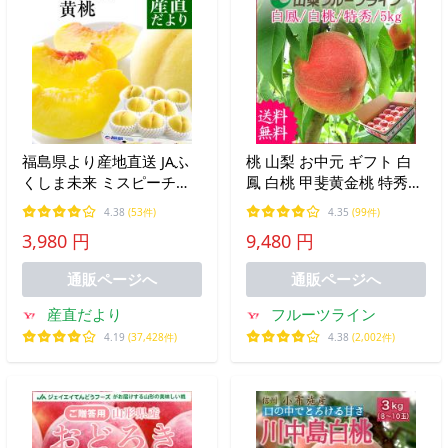
福島県より産地直送 JAふ
桃 山梨 お中元 ギフト 白
くしま未来 ミスピーチ
鳳 白桃 甲斐黄金桃 特秀
「黄桃」 約2キロ（5玉か
約5kg 13〜18個入 送料無
4.38
(53件)
4.35
(99件)
ら8玉）桃 もも ピーチ 送
料※一部地域を除く
3,980 円
9,480 円
料無料爆買
通販ページへ
通販ページへ
産直だより
フルーツライン
4.19
(37,428件)
4.38
(2,002件)