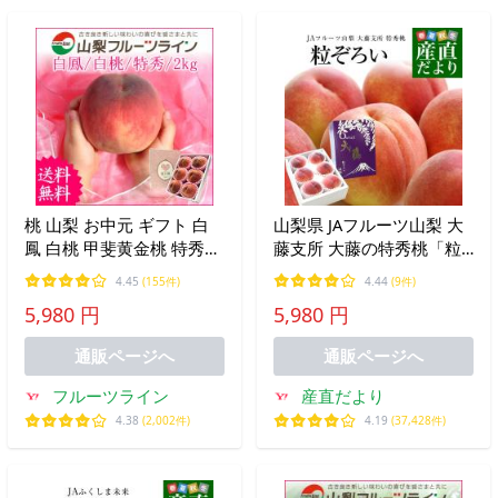
桃 山梨 お中元 ギフト 白
山梨県 JAフルーツ山梨 大
鳳 白桃 甲斐黄金桃 特秀
藤支所 大藤の特秀桃「粒
約2kg 5〜8個入 送料無料
ぞろい」 約1.8キロ (5玉か
4.45
(155件)
4.44
(9件)
※一部地域を除く
ら6玉) 送料無料 桃 もも 市
5,980 円
5,980 円
場発送爆買
通販ページへ
通販ページへ
フルーツライン
産直だより
4.38
(2,002件)
4.19
(37,428件)