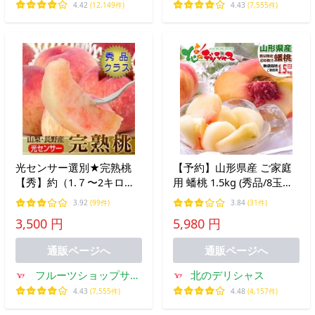
ー
4.42
(12,149件)
4.43
(7,555件)
光センサー選別★完熟桃
【予約】山形県産 ご家庭
【秀】約（1.７〜2キロ）
用 蟠桃 1.5kg (秀品/8玉〜
中玉【送料無料】 もも モ
15玉入り/冷蔵便) 数量限定
3.92
(99件)
3.84
(31件)
モ ピーチ フルーツ 果物
ばんとう 蟠桃 もも 桃 ギ
3,500 円
5,980 円
旬 くだもの 食品 おやつ
フト 贈り物 ご家庭用 果物
果実
フルーツ 爆買 お取り寄せ
通販ページへ
通販ページへ
フルーツショップサニ
北のデリシャス
ー
4.43
(7,555件)
4.48
(4,157件)