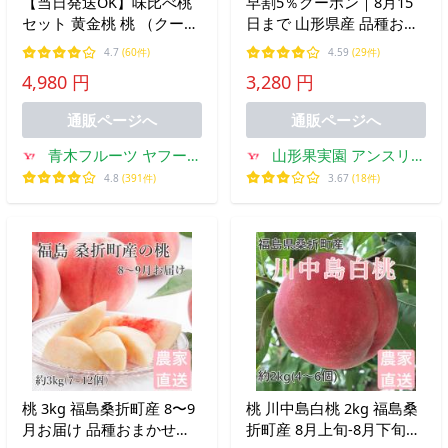
【当日発送OK】味比べ桃
早割5％クーポン｜8月15
セット 黄金桃 桃 （クール
日まで 山形県産 品種おま
便）
かせ 桃 2kg 5〜10個 特秀
4.7
(60件)
4.59
(29件)
品 産地直送 果物 フルーツ
4,980 円
3,280 円
ギフト 贈答品 お中元 8月
下旬からお届け mm_ht
通販ページへ
通販ページへ
青木フルーツ ヤフーシ
山形果実園 アンスリー
ョッピング店
ファーム
4.8
(391件)
3.67
(18件)
桃 3kg 福島桑折町産 8〜9
桃 川中島白桃 2kg 福島桑
月お届け 品種おまかせ
折町産 8月上旬-8月下旬お