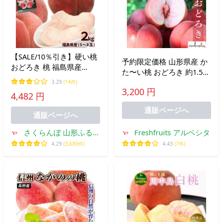
【SALE/10％引き】硬い桃
予約限定価格 山形県産 か
おどろき 桃 福島県産
た〜い桃 おどろき 約1.5kg
2kg（5〜8玉） 秀品 パリ
4〜6玉 秀品 ｜8月下旬
3.29
(14件)
パリ 白桃 固い桃 ギフト
3,200 円
頃〜 白桃 桃 かたい 硬い
4,482 円
お中元 フルーツ momo
桃
通販ページへ
通販ページへ
さくらんぼ 山形ふるさ
Freshfruits アルベシタ
と食品館
4.29
(3,680件)
4.43
(7件)