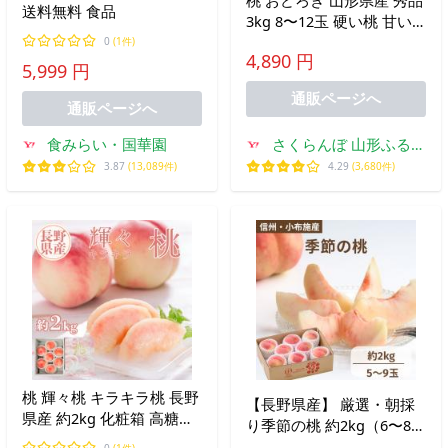
送料無料 食品
3kg 8〜12玉 硬い桃 甘い
白桃 送料無料 ギフト 贈答
0
(1件)
4,890 円
お中元 御中元 お取り寄せ
5,999 円
果物 フルーツ 産地直送
通販ページへ
通販ページへ
食みらい・国華園
さくらんぼ 山形ふるさ
と食品館
3.87
(13,089件)
4.29
(3,680件)
桃 輝々桃 キラキラ桃 長野
【長野県産】 厳選・朝採
県産 約2kg 化粧箱 高糖度
り季節の桃 約2kg（6〜8
糖度13度以上 お中元 夏ギ
玉）産地直送 ジューシー
0
(1件)