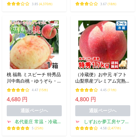
ファーム
3.85
(4,370件)
3.67
(18件)
桃 福島 ミスピーチ 特秀品
（冷蔵便）お中元 ギフト
川中島白桃・ゆうぞら・そ
山梨県産プレミアム完熟も
の他 1箱6-7玉入 約2kg ギ
も 特秀1.6ｋｇ
4.47
(15件)
4.45
(11件)
フト もも モモ 果物 フル
4,680 円
4,800 円
ーツ 送料無料 白桃 日付指
定不可 同梱不可 沖縄不可
通販ページへ
通販ページへ
名代釜庄 常温・冷蔵・
しずおか夢工房ヤフー
メール便館
店
5
(25件)
4.58
(2,477件)