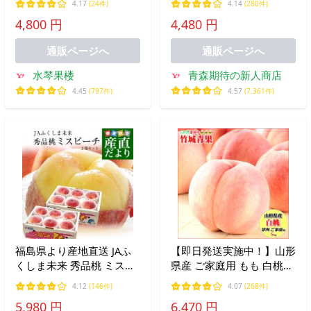
4.17
(24件)
4.14
(280件)
入り 桃 フルーツ 白桃 ギ
5玉〜9玉 送料無料 モモ
4,800 円
4,480 円
フト プレゼント 7月上旬
2kg お中元 贈答 ギフト 訳
頃より発送
ありではない【優秀品】
通販ページへ
通販ページへ
水琴果楼
青森期待の新人商店
4.45
(797件)
4.57
(7,361件)
福島県より産地直送 JAふ
【即日発送実施中！】山形
くしま未来 秀品桃 ミスピ
県産 ご家庭用 もも 白桃
ーチ 約2キロ×2箱セット (5
5kg(無袋栽培/玉数おまか
4.12
(146件)
4.07
(268件)
玉から9玉×2箱) 桃 お中元
せ/トレー仕様)※日時指定
5,980 円
6,470 円
ギフト爆買
はメールで※