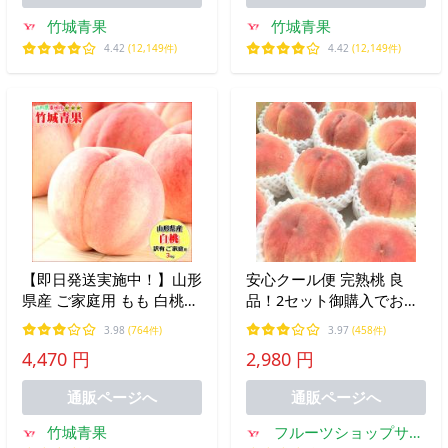
竹城青果
竹城青果
4.42
(12,149件)
4.42
(12,149件)
【即日発送実施中！】山形
安心クール便 完熟桃 良
県産 ご家庭用 もも 白桃
品！2セット御購入でお得
3kg(無袋栽培/玉数おまか
な500円OFFクーポン！ 送
3.98
(764件)
3.97
(458件)
せ/トレー仕様)※日時指定
料無料 もも モモ ピーチ
4,470 円
2,980 円
はメールで※
フルーツ 果物 くだもの 果
実
通販ページへ
通販ページへ
竹城青果
フルーツショップサニ