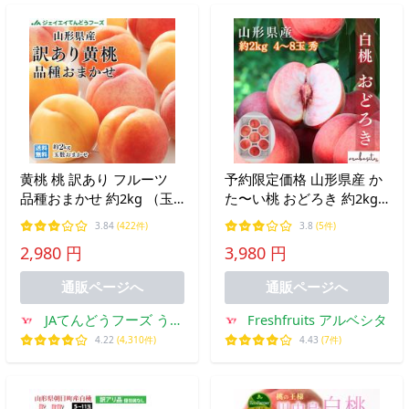
黄桃 桃 訳あり フルーツ
予約限定価格 山形県産 か
品種おまかせ 約2kg （玉
た〜い桃 おどろき 約2kg
数おまかせ） 山形県産 も
4〜8玉 秀品 ｜8月下旬
3.84
(422件)
3.8
(5件)
も ご自宅用 JAグループ
頃〜 白桃 桃 かたい 硬い
2,980 円
3,980 円
pc06
桃
通販ページへ
通販ページへ
JAてんどうフーズ うま
Freshfruits アルベシタ
いもの通販
4.22
(4,310件)
4.43
(7件)