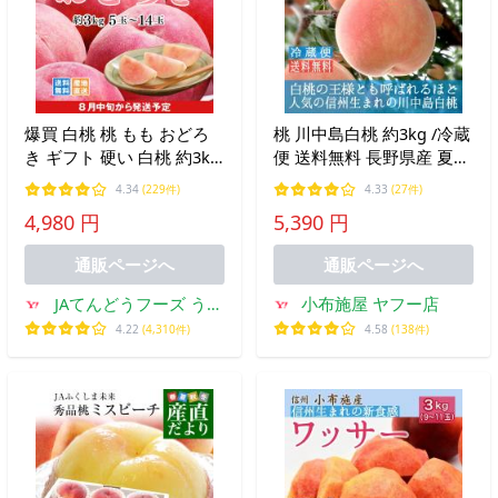
爆買 白桃 桃 もも おどろ
桃 川中島白桃 約3kg /冷蔵
き ギフト 硬い 白桃 約3kg
便 送料無料 長野県産 夏ギ
（5〜14玉） 山形県産 桃
フト お中元 産地直送 フル
4.34
(229件)
4.33
(27件)
贈答 pc08
ーツ 果物 デザート 信州
4,980 円
5,390 円
爆買
通販ページへ
通販ページへ
JAてんどうフーズ うま
小布施屋 ヤフー店
いもの通販
4.22
(4,310件)
4.58
(138件)