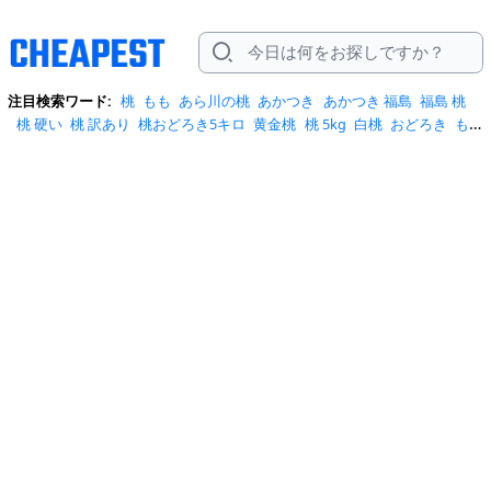
注目検索ワード:
桃
もも
あら川の桃
あかつき
あかつき 福島
福島 桃
桃 硬い
桃 訳あり
桃おどろき5キロ
黄金桃
桃 5kg
白桃
おどろき
も
も 硬め
ワッサー
伊達の桃
岡山白桃
桃 あかつき
桃 柔らかい
お中元
2026 桃
もも 訳あり
ネクタリン
大玉桃
山梨 桃
川中島白桃
桃 3kg
桃
5キロ
桃 クール便
福島 桃桑
訳あり 桃
訳あり桃
黄金桃大玉
あらかわ
のもも
おどろき 桃
お中元 桃
ふるさと納税 シャインマスカット
ふるさ
と納税 清水白桃
ふるさと納税 美晴白桃
ふるさと納税桃
もも 3kg