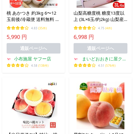
桃 あかつき 約3kg 6〜12
山梨高糖度桃 糖度13度以
玉前後/冷蔵便 送料無料 秀
上 (3L×6玉/約2kg) 山梨産
品 長野県産 白桃 産地直送
大糖領 信玄 一桃匠 桃 も
4.83
(35件)
4.75
(4件)
御中元 贈答用 夏ギフト フ
も モモ peach 白桃 食品
5,990 円
6,998 円
ルーツ 果物 デザート 信州
フルーツ 果物 桃 ギフト
爆買
贈答 お中元 御中元 お供え
通販ページへ
通販ページへ
小布施屋 ヤフー店
まいどおおきに屋クラ
クラ
4.58
(138件)
4.51
(576件)