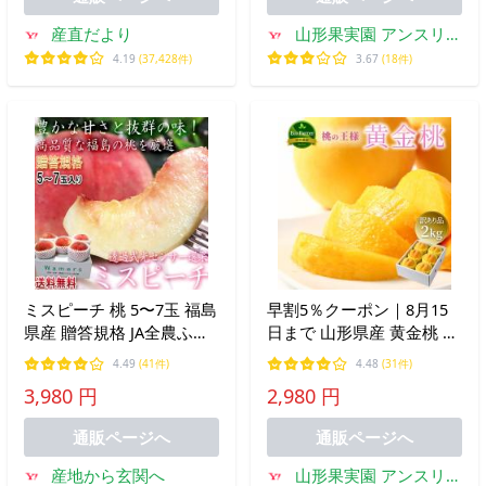
産直だより
山形果実園 アンスリー
ファーム
4.19
(37,428件)
3.67
(18件)
ミスピーチ 桃 5〜7玉 福島
早割5％クーポン｜8月15
県産 贈答規格 JA全農ふく
日まで 山形県産 黄金桃 桃
しま 福島で採れたモモの
2kg 5〜10個 訳あり品 産
4.49
(41件)
4.48
(31件)
中でも厳選した高品質！光
地直送 果物 フルーツ ギフ
3,980 円
2,980 円
センサー選果で安定した甘
ト 贈答品 お中元 8月下旬
さ
からお届け mm_ow
通販ページへ
通販ページへ
産地から玄関へ
山形果実園 アンスリー