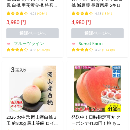
鳳 白桃 甲斐黄金桃 特秀
桃 減農薬 長野県産 5キロ
約1kg 4個入 送料無料※一
4.21
(426件)
4.18
(154件)
部地域を除く
3,980 円
4,980 円
通販ページへ
通販ページへ
フルーツライン
Su-eat Farm
4.38
(2,002件)
4.28
(1,143件)
2026 お中元 岡山産白桃 3
発送中！日時指定可★ ク
玉 約800g 最上等級 ロイヤ
ーポンで4130円！桃 もも
ル 光センサー選果 化粧箱
福島 糖度13％以上 約2kg