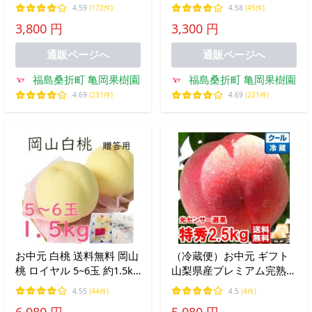
7〜12個 常温配送
届け 4〜6個 常温配送
4.59
(172件)
4.58
(45件)
3,800 円
3,300 円
通販ページへ
通販ページへ
福島桑折町 亀岡果樹園
福島桑折町 亀岡果樹園
4.69
(231件)
4.69
(231件)
お中元 白桃 送料無料 岡山
（冷蔵便）お中元 ギフト
桃 ロイヤル 5~6玉 約1.5kg
山梨県産プレミアム完熟も
贈答用 最上級 光センサー
も 特秀2.5ｋｇ
4.55
(44件)
4.5
(4件)
選科 糖度センサー ギフト
6,980 円
5,980 円