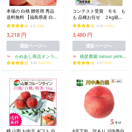
本場の 白桃 贈答用 秀品
コンテスト受賞 モモ も
送料無料 【福島県産 白桃
も 品種お任せ ２kg箱使
1.5kg前後】（5-7玉） エ
用 桃星農園 ご家庭用
4.3
(54件)
4.29
(147件)
コファーマー ふくしま土
8月10日頃までに発送 日
3,218 円
3,480 円
壌ネットワーク 桃の会 [産
付指定不可 送料無料
地直送のため同梱不可]
桃 要望欄書き込みはキャ
通販ページへ
通販ページへ
ンセル
かめあし商店オンライ
桃星農園 Yahoo! JAPAN
ンショップ
店
4.42
(2,023件)
4.57
(30件)
桃 山梨 お中元 ギフト 白
8月下旬 訳あり 川中島白