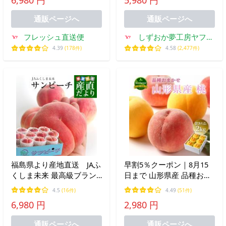
フルーツ のし 熨斗 プレゼ
ント 贈答 化粧箱
通販ページへ
通販ページへ
フレッシュ直送便
しずおか夢工房ヤフー
店
4.39
(178件)
4.58
(2,477件)
福島県より産地直送 JAふ
早割5％クーポン｜8月15
くしま未来 最高級ブラン
日まで 山形県産 品種おま
ド桃「サンピーチ」 約3キ
かせ 桃 2kg 5〜10個 訳あ
4.5
(16件)
4.49
(51件)
ロ（9玉から12玉） 送料無
り品 産地直送 果物 フルー
6,980 円
2,980 円
料 桃 もも ピーチ爆買
ツ ギフト 贈答品 お中元 8
月下旬からお届け mm_hw
通販ページへ
通販ページへ