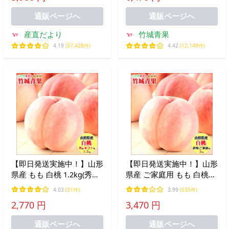
通販ページへ
通販ページへ
産直だより
竹城青果
4.19
(37,428件)
4.42
(12,149件)
【即日発送実施中！】山形
【即日発送実施中！】山形
県産 もも 白桃 1.2kg(秀品/
県産 ご家庭用 もも 白桃
無袋栽培/3〜6玉/保護キャ
2kg(無袋栽培/玉数おまか
4.03
(31件)
3.99
(535件)
ップ仕様)※日時指定はメ
せ/トレー仕様)※日時指定
2,770 円
3,470 円
ールで※
はメールで※
通販ページへ
通販ページへ