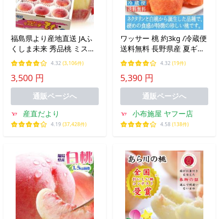
福島県より産地直送 JAふ
ワッサー 桃 約3kg /冷蔵便
くしま未来 秀品桃 ミスピ
送料無料 長野県産 夏ギフ
ーチ 約2キロ (5玉から9玉)
ト お中元 産地直送 フルー
4.32
(3,106件)
4.32
(19件)
送料無料 もも 桃 お中元
ツ 果物 信州 小布施 数量
3,500 円
5,390 円
ギフト爆買
限定 先行予約 固いもも 爆
買
通販ページへ
通販ページへ
産直だより
小布施屋 ヤフー店
4.19
(37,428件)
4.58
(138件)