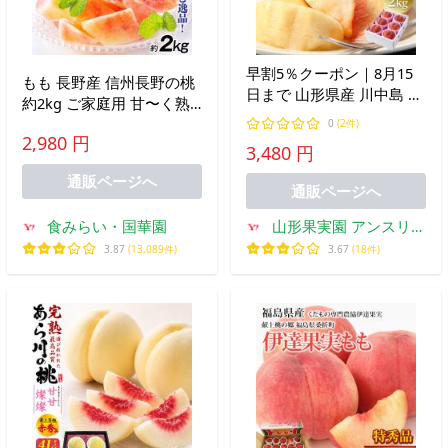
早割5％クーポン｜8月15
もも 長野産 信州長野の桃
日まで 山形県産 川中島 白
約2kg ご家庭用 甘〜く熟
桃 桃 2kg 5〜10個 特秀品
した桃 旬の白桃を厳選 果
0
(2件)
産地直送 果物 フルーツ ギ
2,980 円
肉が緻密でジュ−シー 送料
3,480 円
フト 贈答品 お中元 8月下
無料 食品
旬からお届け mm-kt
通販ページへ
通販ページへ
食みらい・国華園
山形果実園 アンスリー
ファーム
3.87
(13,089件)
3.67
(18件)