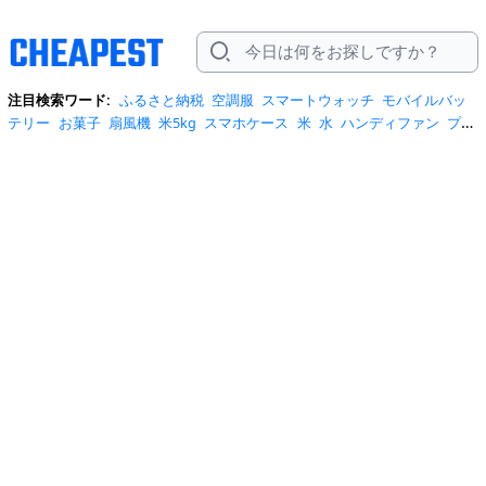
注目検索ワード:
ふるさと納税
空調服
スマートウォッチ
モバイルバッ
テリー
お菓子
扇風機
米5kg
スマホケース
米
水
ハンディファン
プロ
テイン
サーキュレーター
tシャツ
ビール
エアコン
サンダル
日傘
米
10kg
ノートパソコン
炭酸水
スーツケース
ショルダーバッグ
リュッ
ク
ワンピース
トイレットペーパー
スニーカー
テレビ
ネッククーラー
カラコン
クーラーボックス
サンシェード
イヤホン
自転車
スポットク
ーラー
トートバッグ
ポータブル電源
冷蔵庫
アイス