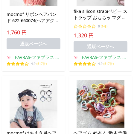
fika silicon strap(ベビー ス
mocmof リボンヘアバン
トラップ おもちゃ マグ シ
ド 622-660074(ヘアアクセ
リコン かわいい トイスト
サリー リボン ベビー 女の
0
(1件)
ラップ おもちゃホルダー
1,760 円
子 ヘアアクセ ヘアバンド
1,320 円
くま クマ おしゃぶりホル
ヘアーバンド ヘッドバン
ダー マグストラップ)
通販ページへ
ド 赤ちゃん かわいい おし
通販ページへ
ゃれ)
FAVRAS-ファブラス 雑
FAVRAS-ファブラス 雑
貨&ギフト
貨&ギフト
4.9
(517件)
4.9
(517件)
mocmof はちまき風ヘア
ヘアゴム 45本入 (数本予備