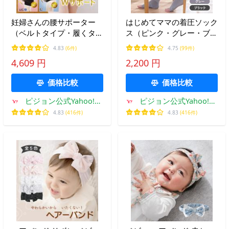
妊婦さんの腰サポーター
はじめてママの着圧ソック
（ベルトタイプ・履くタイ
ス（ピンク・グレー・ブラ
プ）ブラック 妊婦帯 コル
ック） 妊娠 妊婦 マタニテ
4.83
(6件)
4.75
(99件)
セット 骨盤サポート マタ
ィ グッズ 出産準備 産前産
4,609 円
2,200 円
ニティー用品 出産準備 ピ
後 妊娠祝い 靴下 ピジョン
ジョン pigeon
pigeon
価格比較
価格比較
ピジョン公式Yahoo!シ
ピジョン公式Yahoo!シ
ョッピング店
ョッピング店
4.83
(416件)
4.83
(416件)