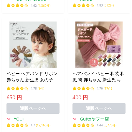
4.83
(512件)
4.62
(4,360件)
ベビー ヘアバンド リボン
ヘアバンド ベビー 和装 和
赤ちゃん 新生児 女の子 髪
風 袴 赤ちゃん 新生児 キ
飾り 誕生日 お宮参り かわ
ッズ 子供 女の子 髪飾り
4.78
(9件)
4.76
(17件)
いい リブ ベビーリボンヘ
お宮参り 結婚式 お食い初
650 円
400 円
アバンド regalo piu
め リボン ヘッドバンド ビ
ッグリボン カチューシャ
通販ページへ
通販ページへ
YOU+
Guttoヤフー店
4.7
(12,165件)
4.44
(3,770件)