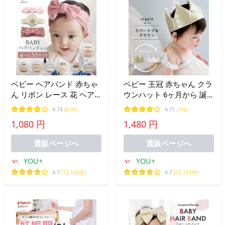
ベビー ヘアバンド 赤ちゃ
ベビー 王冠 赤ちゃん クラ
ん リボン レース 花 ヘア
ウンハット 6ヶ月から 誕
アクセサリー 女の子 ター
生日 ハーフバースデーお
4.74
(97件)
4.71
(7件)
バン 髪飾り お宮参り 結婚
祝い 男の子 女の子 リバー
1,080 円
1,480 円
式 【3本セット】ベビーヘ
シブルクラウン regalo piu
アバンドセット regalo
通販ページへ
通販ページへ
YOU+
YOU+
4.7
(12,165件)
4.7
(12,165件)