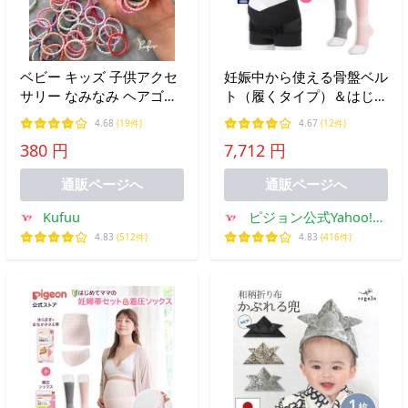
ベビー キッズ 子供アクセ
妊娠中から使える骨盤ベル
サリー なみなみ ヘアゴム
ト（履くタイプ）＆はじめ
80本入 Mサイズ (予備10〜
てママの着圧ソックス 妊
4.68
(19件)
4.67
(12件)
20本入り) 直径約2.5cm 絡
婦 マタニティ レディース
380 円
7,712 円
まらない ギザギザ 飾りな
グッズ 出産準備 産前産後
し 赤ちゃん ヘアゴム
妊娠祝い 靴下 ピジョン
通販ページへ
通販ページへ
pigeon
Kufuu
ピジョン公式Yahoo!シ
ョッピング店
4.83
(512件)
4.83
(416件)