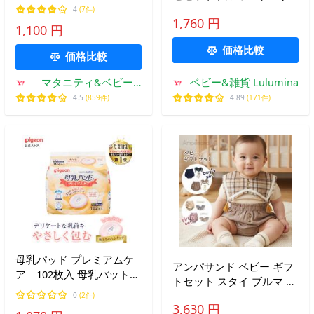
ヘッドドレス 赤ちゃん 男
イプ パッチン留め かわい
4
(7件)
の子 女の子 かわいい おし
1,760 円
い 赤ちゃんの柔らかい髪
1,100 円
ゃれ お宮参り 記念日 お披
の毛にもOK 622-660082
露目 お出かけ 退院着
価格比較
622-466083K おしゃれ 記
価格比較
念日
マタニティ&ベビー
ベビー&雑貨 Lulumina
ANGELIEBE
4.5
(859件)
4.89
(171件)
母乳パッド プレミアムケ
アンパサンド ベビー ギフ
ア 102枚入 母乳パット
トセット スタイ ブルマ ソ
パット 授乳 ベビー ベビー
ックス ヘアバンド 3点セ
0
(2件)
用品 赤ちゃん 赤ちゃん用
3,630 円
ット 綿100 70-80cm