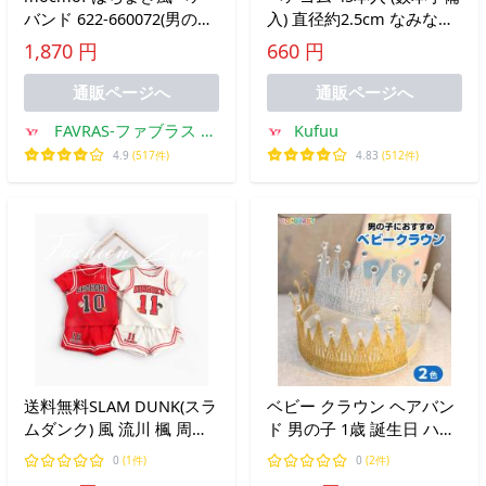
バンド 622-660072(男の子
入) 直径約2.5cm なみなみ
はちまき ヘアアクセサリ
ギザ ぎざ からまらない 飾
1,870 円
660 円
ー おしゃれ かわいい 夏
りなし ベビー キッズ 子供
祭り 浴衣 ヘアバンド ヘッ
アクセサリー 赤ちゃん ヘ
通販ページへ
通販ページへ
ドバンド ベビー 縁日 花火
アゴム Rubber
FAVRAS-ファブラス 雑
Kufuu
大会)
貨&ギフト
4.9
(517件)
4.83
(512件)
送料無料SLAM DUNK(スラ
ベビー クラウン ヘアバン
ムダンク) 風 流川 楓 周辺
ド 男の子 1歳 誕生日 ハー
グッズ 子供半袖 夏 潮流グ
フバースデー ニューボン
0
(1件)
0
(2件)
ッズ 運動セット
フォト 王冠 赤ちゃん 女の