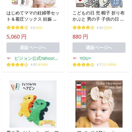
はじめてママの妊婦帯セッ
こどもの日 兜 帽子 折り布
ト＆着圧ソックス 妊娠 妊
かぶと 男の子 子供の日 飾
婦 マタニティ レディース
り 日本製 お祝い 端午の節
4.6
(5件)
4.59
(22件)
グッズ 出産準備 産前産後
句 初節句 七五三 袴 ご祝
5,060 円
880 円
妊娠祝い 靴下 ピジョン
儀袋 こいのぼり 和柄折り
pigeon
布 regalo
通販ページへ
通販ページへ
ピジョン公式Yahoo!シ
YOU+
ョッピング店
4.83
(416件)
4.7
(12,165件)