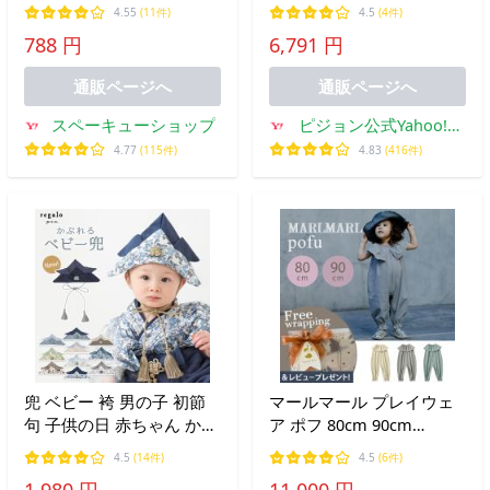
いい ヘアアクセサリー カ
めてママの着圧ソックス
4.55
(11件)
4.5
(4件)
チューシャ 赤ちゃん 髪飾
妊婦 マタニティ レディー
788 円
6,791 円
り花柄 ボーダー 送料無料
ス 出産準備 産前産後 妊娠
祝い 靴下 ピジョン pigeon
通販ページへ
通販ページへ
スペーキューショップ
ピジョン公式Yahoo!シ
ョッピング店
4.77
(115件)
4.83
(416件)
兜 ベビー 袴 男の子 初節
マールマール プレイウェ
句 子供の日 赤ちゃん かぶ
ア ポフ 80cm 90cm
れる 端午の節句 お正月 お
MARLMARL pofu 1歳 2歳
4.5
(14件)
4.5
(6件)
宮参り お食い初め 七五三
キッズ 子供服 ベビー服 ユ
1,980 円
11,000 円