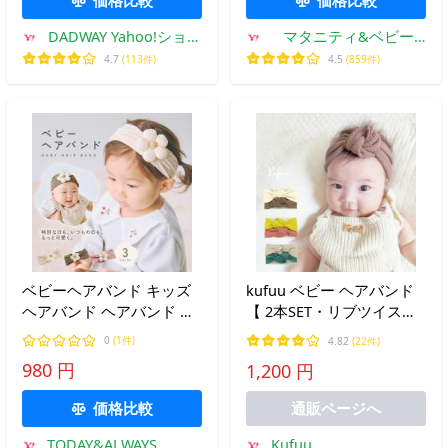
DADWAY Yahoo!ショッ
マタニティ&ベビー
ピング店
ANGELIEBE
4.7
(113件)
4.5
(859件)
ベビーヘアバンド キッズ
kufuu ベビー ヘアバンド
ヘアバンド ヘアバンド ベ
【 2本SET・リブツイスト
ビー 赤ちゃん キッズ 子ど
】ヘアバンド よく伸びる
0
(1件)
4.82
(22件)
も 可愛い 柔らかい お花
柔らか素材 0-3歳頃
980 円
1,200 円
無地 ヘアアクセサリー お
宮参り お食い初め 記念写
価格比較
通販ページへ
真
Kufuu
TODAY&ALWAYS