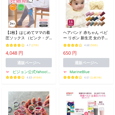
【2枚】はじめてママの着
ヘアバンド 赤ちゃん ベビ
圧ソックス （ピンク・グ
ー リボン 新生児 女の子
レー・ブラック） 妊娠 妊
ヘアアクセサリー バース
4.7
(27件)
4.68
(50件)
婦 マタニティ レディース
デー 髪飾り
4,048 円
650 円
グッズ 出産準備 産前産後
妊娠祝い 靴下 ピジョン
通販ページへ
通販ページへ
pigeon
ピジョン公式Yahoo!シ
MarineBlue
ョッピング店
4.83
(416件)
4.61
(3,461件)