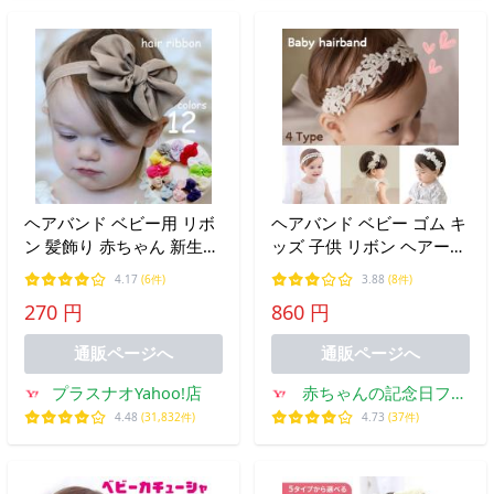
ヘアバンド ベビー用 リボ
ヘアバンド ベビー ゴム キ
ン 髪飾り 赤ちゃん 新生児
ッズ 子供 リボン ヘアーバ
子ども キッズ ヘアアクセ
ンド 赤ちゃん ベビー用 女
4.17
(6件)
3.88
(8件)
サリー ヘッドバンド 無地
の子 髪飾り 結婚式 ヘアア
270 円
860 円
シンプル ヘアアクセント
クセサリー グッズ コスプ
記念日 おめか
レ 月齢写真 かわいい
通販ページへ
通販ページへ
プラスナオYahoo!店
赤ちゃんの記念日フォ
ト専門店 ifumo
4.48
(31,832件)
4.73
(37件)