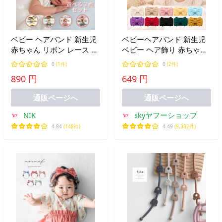
ベビー ヘアバンド 新生児
ベビーヘアバンド 新生児
赤ちゃん リボン レース 子
ベビー ヘア飾り 赤ちゃん
供用 髪飾り ヘアアクセサ
ヘアアクセサリー ヘッド
0
(1件)
0
(2件)
リー カチューシャ フォト
バンド カチューシャ 女の
890 円
649 円
新生児お祝い 結婚式 お宮
子 男の子 無地 お食い初め
参り 記念 撮影 爆買
おしゃれ 可愛い リボン
通販ページへ
通販ページへ
NIK
skyヤフーショップ
4.84
(148件)
4.49
(9,382件)