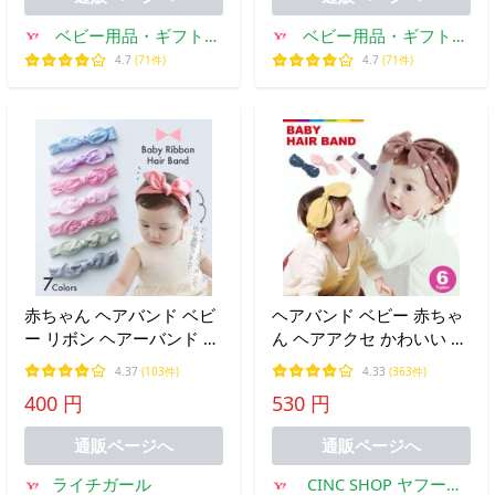
ベビー用品・ギフトの
ベビー用品・ギフトの
セットゼロ
セットゼロ
4.7
(71件)
4.7
(71件)
赤ちゃん ヘアバンド ベビ
ヘアバンド ベビー 赤ちゃ
ー リボン ヘアーバンド カ
ん ヘアアクセ かわいい リ
チューシャ シンプル 女の
ボン ドット うさ耳 カチュ
4.37
(103件)
4.33
(363件)
子 男の子 髪飾り ポイント
ーシャ レビューを書いて
400 円
530 円
プレゼント ギフト 出産祝
追跡なしメール便送料無料
い 送料無料
可
通販ページへ
通販ページへ
ライチガール
CINC SHOP ヤフーシ