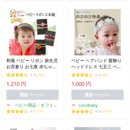
和風 ベビー リボン 新生児
ベビー ヘアバンド 髪飾り
お宮参り お七夜 赤ちゃん
ヘッドドレス 七五三 ベビ
ヘアアクセサリー 髪飾り
ードレス セレモニードレ
4.76
(25件)
4.75
(4件)
赤ちゃん ヘアバンド リボ
ス ヘアアクセ 1歳 誕生日
1,210 円
1,000 円
ン 和風 ベビー 新生児 お
新生児 退院 100日 結婚式
宮参り
お宮参り cocobaby
通販ページへ
通販ページへ
ベビー用品・ギフトの
cocobaby
セットゼロ
4.7
(71件)
4.76
(437件)