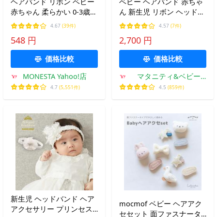
ヘアバンド リボン ベビー
ベビー ヘアバンド 赤ちゃ
赤ちゃん 柔らかい 0-3歳頃
ん 新生児 リボン ヘッドド
くすみカラー 発表会 大き
レス 出産祝い 日本製 リバ
4.67
(39件)
4.57
(7件)
いリボン 軽量 ヘアアクセ
ティ 小花柄 アクセ ギフト
548 円
2,700 円
ヘアーバンド 出産祝 ター
LIBERTY
バン
価格比較
価格比較
MONESTA Yahoo!店
マタニティ&ベビー
ANGELIEBE
4.7
(5,551件)
4.5
(859件)
新生児 ヘッドバンド ヘア
mocmof ベビー ヘアアク
アクセサリー プリンセス
セセット 面ファスナータ