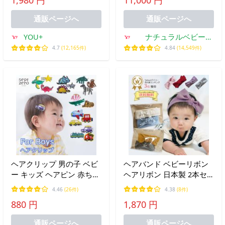
帽子 かぶと ベビー用 タッ
ニセックス ロンパース 外
セル付き兜 regalo piu
遊び ジャンプスーツ 半袖
通販ページへ
通販ページへ
夏
YOU+
ナチュラルベビー
Natural Baby
4.7
(12,165件)
4.84
(14,549件)
ヘアクリップ 男の子 ベビ
ヘアバンド ベビーリボン
ー キッズ ヘアピン 赤ちゃ
ヘアリボン 日本製 2本セ
ん ヘアアクセサリー 髪飾
ット コットンリブ 赤ちゃ
4.46
(26件)
4.38
(8件)
り 恐竜 髪留め 乗り物好き
んリボン ハーフバースデ
880 円
1,870 円
初節句 端午の節句 こども
ー クリックポスト送料無
の日 ヘアクリップ
料
通販ページへ
通販ページへ