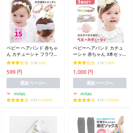
ベビー ヘアバンド 赤ちゃ
ベビーヘアバンド カチュ
ん カチューシャ フラワー
ーシャ 赤ちゃん 3本セッ
花 リボン 髪飾り 新生児
ト かわいい 髪飾り 新生児
3.78
(32件)
3.76
(158件)
出産祝い 月齢フォト 記念
子供 出産祝い 月齢フォト
599 円
1,000 円
撮影 ポイント消化
記念日 撮影 ポイント消化
通販ページへ
通販ページへ
mitas
mitas
4.53
(19,566件)
4.53
(19,566件)