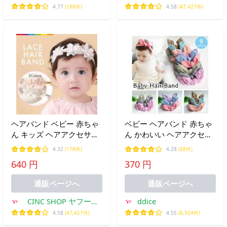
ョッピング店
4.77
(188件)
4.58
(47,427件)
ヘアバンド ベビー 赤ちゃ
ベビー ヘアバンド 赤ちゃ
ん キッズ ヘアアクセサリ
ん かわいい ヘアアクセサ
ー かわいい ターバン カチ
リー ベビーブリング ヘッ
4.32
(178件)
4.28
(68件)
ューシャ フラワー 花 ヘッ
ドバンド リボン 新生児 ヘ
640 円
370 円
ドドレス
アーバンド
通販ページへ
通販ページへ
CINC SHOP ヤフーシ
ddice
ョッピング店
4.58
(47,427件)
4.55
(8,924件)