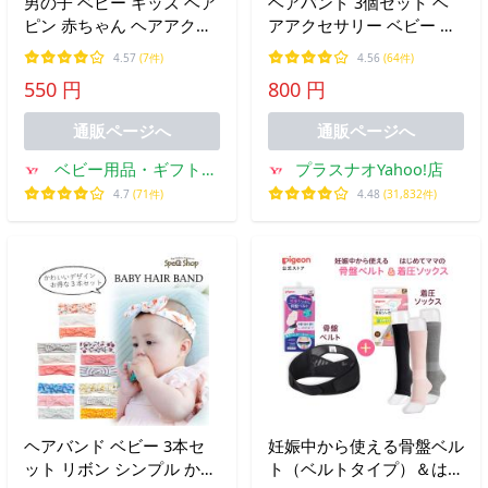
男の子 ベビー キッズ ヘア
ヘアバンド 3個セット ヘ
ピン 赤ちゃん ヘアアクセ
アアクセサリー ベビー 子
サリー 髪飾り 恐竜 髪留め
供用 キッズ 赤ちゃん ヘッ
4.57
(7件)
4.56
(64件)
ボーイズ 髪の毛
ドバンド リボン 無地?カラ
550 円
800 円
バリ豊富 記念撮影 可愛い
出産祝い 新生
通販ページへ
通販ページへ
ベビー用品・ギフトの
プラスナオYahoo!店
セットゼロ
4.7
(71件)
4.48
(31,832件)
ヘアバンド ベビー 3本セ
妊娠中から使える骨盤ベル
ット リボン シンプル かわ
ト（ベルトタイプ）＆はじ