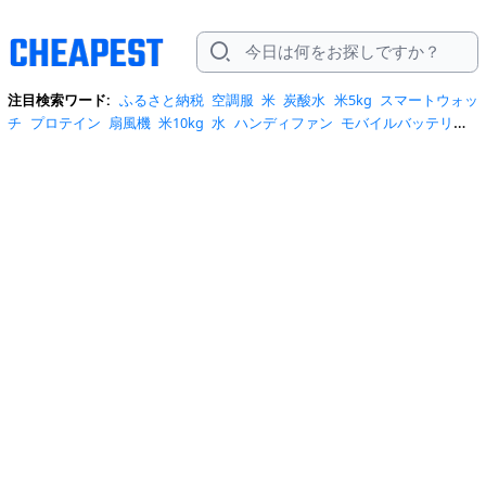
注目検索ワード:
ふるさと納税
空調服
米
炭酸水
米5kg
スマートウォッ
チ
プロテイン
扇風機
米10kg
水
ハンディファン
モバイルバッテリー
スマホケース
トイレットペーパー
スポットクーラー
サーキュレータ
ー
ビール
サンダル
クーラーボックス
お菓子
日傘
エアコン
tシャ
ツ
スーツケース
水 2リットル
クロックス
桃
ワンピース
ショルダーバ
ッグ
みず
iphone17 ケース
お中元
コーヒー
ポータブル電源
トートバ
ッグ
サンダル レディース
リュック
自転車
掃除機