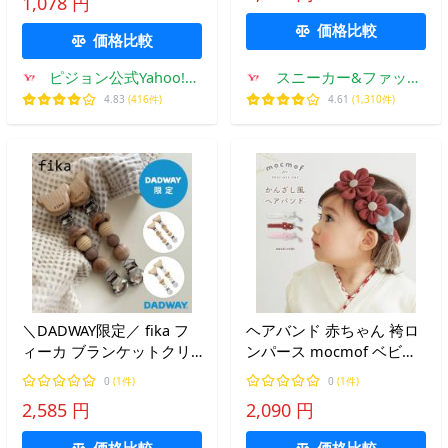
1,078 円
品 ピジョン pigeon
L480015 L480025
価格比較
価格比較
ピジョン公式Yahoo!シ
スニーカー&ファッシ
ョッピング店
ョン セレブル
4.83
(416件)
4.61
(1,310件)
＼DADWAY限定／ fika フ
ヘアバンド 赤ちゃん 袴ロ
ィーカ ブランケットクリ
ンパース mocmof ベビー
ップ ｜ブランケットクリ
甚平 お食い初め 和風 髪飾
0
(1件)
0
(1件)
ップ ベビー 抱っこひもア
り ひな祭り アクセ 正月
2,585 円
2,090 円
クセサリー ブランケット
かんざし風 和装
タオルケット クリップ
価格比較
価格比較