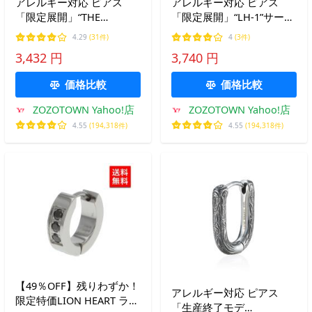
アレルギー対応 ピアス
アレルギー対応 ピアス
「限定展開」“THE
「限定展開」“LH-1”サーク
EDGE”カッティングフープ
ルコインスタッズピアス/
4.29
(31件)
4
(3件)
ピアス/サージカルステン
サージカルステンレス（金
3,432 円
3,740 円
レス（金属アレルギー対
属アレルギー対応）
応）「LION HEART / ライ
「LION HEART / ライオン
価格比較
価格比較
オンハート」
ハート」
ZOZOTOWN Yahoo!店
ZOZOTOWN Yahoo!店
4.55
(194,318件)
4.55
(194,318件)
【49％OFF】残りわずか！
アレルギー対応 ピアス
限定特価LION HEART ライ
「生産終了モデ