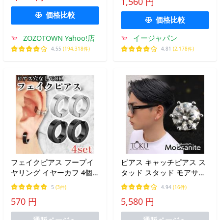
1,560 円
事中 つけっぱなし 学校 職
属アレルギー対応）
場 バレない 清潔 軽い 爆
価格比較
「LION HEART / ライオン
価格比較
買
ハート」
ZOZOTOWN Yahoo!店
イージャパン
4.55
(194,318件)
4.81
(2,178件)
フェイクピアス フープイ
ピアス キャッチピアス ス
ヤリング イヤーカフ 4個
タッド スタッド モアサナ
セット ブラック シルバー
イト 片耳 ダイヤ シルバー
5
(3件)
4.94
(16件)
ピアス風 男女兼用 メンズ
925 メンズ 一粒 大粒 宝石
570 円
5,580 円
レディース
シンプル かっこいい おし
ゃれ
通販ページへ
通販ページへ