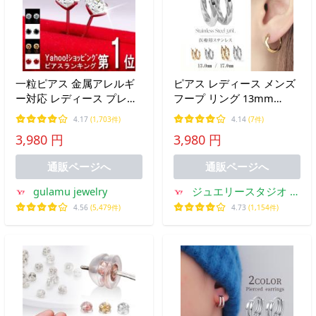
一粒ピアス 金属アレルギ
ピアス レディース メンズ
ー対応 レディース プレゼ
フープ リング 13mm
ント女性 彼女 シンプル ピ
17mm 重ねづけ 金属アレ
4.17
(1,703件)
4.14
(7件)
アス プラチナ仕上 シルバ
ルギー フープピアス シン
3,980 円
3,980 円
ー 50代 妻 母
プル ステンレス 医療用 ア
クセサリー 女性 爆買
通販ページへ
通販ページへ
gulamu jewelry
ジュエリースタジオ プ
ラスター
4.56
(5,479件)
4.73
(1,154件)