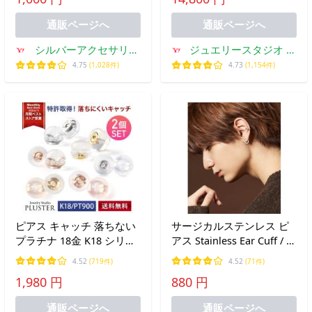
換用 金具 予備 留め具 ピ
メンズ つけっぱなし ギフ
アス部品 キャッチのみ 両
ト プレゼント
通販ページへ
通販ページへ
耳用
シルバーアクセサリー
ジュエリースタジオ プ
Binich
ラスター
4.75
(1,028件)
4.73
(1,154件)
ピアス キャッチ 落ちない
サージカルステンレス ピ
プラチナ 18金 K18 シリコ
アス Stainless Ear Cuff / ス
ン ダブルロック アレルギ
テンレスイヤーカフ / ピア
4.52
(719件)
4.52
(71件)
ー対応 誕生日 プレゼント
ス（両耳用） メンズ レデ
1,980 円
880 円
女性 爆買
ィース
通販ページへ
通販ページへ