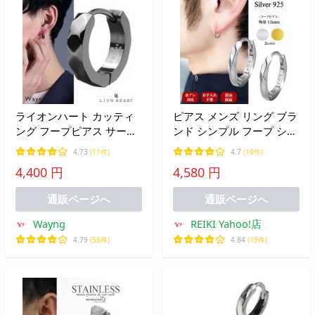
ライオンハート カッティ
ピアス メンズ リング ブラ
ング フープピアス サージ
ンド シンプル フープ シル
カルステンレス 金属アレ
バー 925 両耳 セット 金属
4.73
(11件)
4.7
(10件)
ルギー対応 ライトブラッ
アレルギー対応 人気 メン
4,400 円
4,580 円
ク 黒 片耳用 1点売り メン
ズピアス (外径13mm) 誕生
ズ ブランド
日 ギフト プレゼント
通販ページへ
通販ページへ
RaHash
Wayng
REIKI Yahoo!店
4.79
(58件)
4.84
(19件)