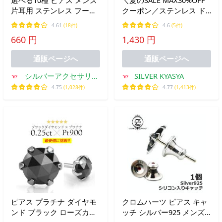
片耳用 ステンレス フープ
クーポン／ステンレス ド
ピアス スタッドピアス ロ
ロップピアス スティック
4.61
(18件)
4.6
(5件)
ーマ数字 スカル スタッズ
ピアス フープピアス フェ
660 円
1,430 円
ブルー ブラック ゴールド
イクタイプ シルバー ブラ
ナンバー ライン 10デザイ
ック 4タイプ 金アレ対応
通販ページへ
通販ページへ
ン
爆買
シルバーアクセサリー
SILVER KYASYA
Binich
4.75
(1,028件)
4.77
(1,413件)
ピアス プラチナ ダイヤモ
クロムハーツ ピアス キャ
ンド ブラック ローズカッ
ッチ シルバー925 メンズ