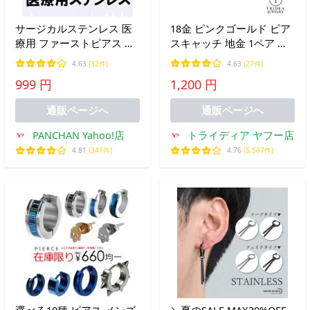
サージカルステンレス 医
18金 ピンクゴールド ピア
療用 ファーストピアス セ
スキャッチ 地金 1ペア ゴ
カンドピアス メンズ レデ
ールド K18PG 日本製 小さ
4.63
(32件)
4.63
(27件)
ィース 3mm 4mm 5mm
め 送料無料 18k 刻印あり
999 円
1,200 円
爆買
通販ページへ
通販ページへ
PANCHAN Yahoo!店
トライディア ヤフー店
4.81
(341件)
4.76
(5,567件)
選べる10種 ピアス メンズ
＼夏のSALE MAX30%OFF