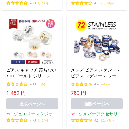
ラスター
Binich
4.73
(1,154件)
4.75
(1,028件)
ピアス キャッチ 落ちない
メンズ ピアス ステンレス
K10 ゴールド シリコン ダ
ピアス レディース フープ
ブルロック ピアスキャッ
クロス spi0061 バラ売り
4.43
(35件)
4.43
(602件)
チ 10k アレルギー対応 誕
(片耳分売り）
1,480 円
780 円
生日 プレゼント 女性 爆買
通販ページへ
通販ページへ
ジュエリースタジオ プ
シルバーアクセサリー
ラスター
2PIECES
4.73
(1,154件)
4.5
(12,778件)