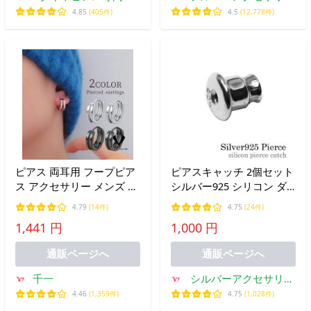
DIAMOND WORLD
2PIECES
4.85
(405件)
4.5
(12,778件)
ピアス 両耳用 フープピア
ピアスキャッチ 2個セット
ス アクセサリー メンズ 男
シルバー925 シリコン ダ
性 レディース 女性 2連風
ブルロック 落ちにくい 外
4.79
(14件)
4.75
(24件)
シンプル かっこいい おし
れにくい キャッチャー 両
1,441 円
1,000 円
ゃれ ギフト プレゼント 贈
耳用 パーツ 金具 スタッド
り物
ピアス用 交換用 予備 留め
通販ページへ
通販ページへ
具
千一
シルバーアクセサリー
Binich
4.46
(1,359件)
4.75
(1,028件)