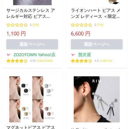
サージカルステンレス ア
ライオンハート ピアス メ
レルギー対応 ピアス
ンズ レディース ＜限定展
surgical stainless rod
開＞ LH-1 THE EDGE エン
0
(2件)
0
(1件)
pierce / サージカルステン
グレイブ カッティング フ
1,100 円
6,600 円
レスロッドピアス メンズ
ープピアス スペシャルパ
レディース
ッケージ サージカルステ
通販ページへ
通販ページへ
ンレス316
ZOZOTOWN Yahoo!店
贅沢屋
4.55
(194,318件)
4.6
(1,661件)
マグネットピアス ピアス