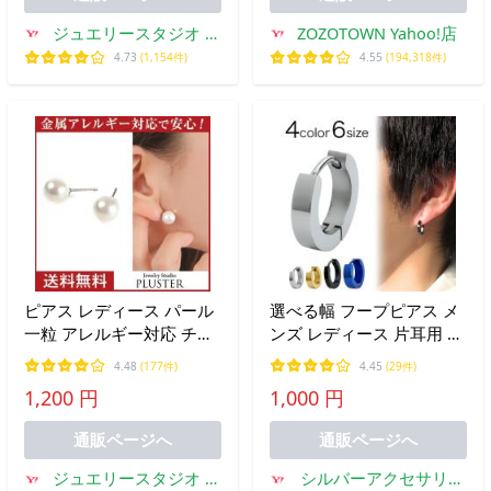
ジュエリースタジオ プ
ZOZOTOWN Yahoo!店
ラスター
4.73
(1,154件)
4.55
(194,318件)
ピアス レディース パール
選べる幅 フープピアス メ
一粒 アレルギー対応 チタ
ンズ レディース 片耳用 ス
ン 大粒 6mm 8mm 10mm
テンレス316L 10mm
4.48
(177件)
4.45
(29件)
ポイント消化 ギフト 女性
14mm 2mm 3mm 4mm
1,200 円
1,000 円
爆買
シルバー ブラック ゴール
ド ブルー サイズ選択 リン
通販ページへ
通販ページへ
グピアス 6サイズ
ジュエリースタジオ プ
シルバーアクセサリー