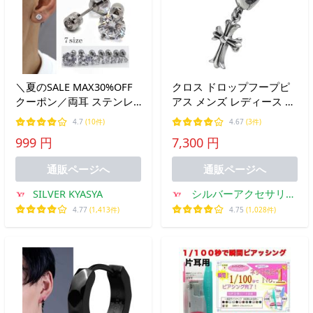
＼夏のSALE MAX30%OFF
クロス ドロップフープピ
クーポン／両耳 ステンレ
アス メンズ レディース 片
ス ダブルストーンピアス
耳用 シルバー925 十字架
4.7
(10件)
4.67
(3件)
ねじ式 ピアス 大きめ 一粒
揺れる リングピアス ゴシ
999 円
7,300 円
シルバー 後ろにもジルコ
ック シルバーピアス ぶら
ニア サイズ2mm~8mm 爆
下がり キャッチレス 男女
通販ページへ
通販ページへ
買
兼用
SILVER KYASYA
シルバーアクセサリー
Binich
4.77
(1,413件)
4.75
(1,028件)