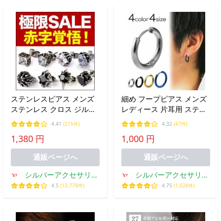
ステンレスピアス メンズ
細め フープピアス メンズ
ステンレス クロス ジルコ
レディース 片耳用 ステン
ニア spi0053 片耳売り（ば
レス 13mm 15mm 17mm
4.41
(215件)
4.32
(47件)
ら売り）
21mm シルバー ブラック
1,380 円
1,000 円
ゴールド ブルー サイズ選
択 2.5mm幅 リングピアス
通販ページへ
通販ページへ
男女兼用
シルバーアクセサリー
シルバーアクセサリー
2PIECES
Binich
4.5
(12,778件)
4.75
(1,028件)