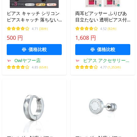
ピアス キャッチ シリコン
両耳ピアッサー ふりぴあ
ピアスキャッチ 落ちない
目立たない 透明ピアス付
金属アレルギー レディー
き 16G 医療用樹脂製 金属
4.71
(38件)
4.52
(92件)
ス メンズ
アレルギー 2個セット
500 円
1,608 円
価格比較
価格比較
Owlヤフー店
ピアス アクセサリーカ
ラコンPIENA
4.85
(65件)
4.77
(1,353件)