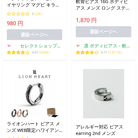
軟骨ピアス 16G ボディピ
イヤリング マグピ キラキ
アス メンズ ロング スティ
ラ アクリル 簡単装着 磁石
ック バー 3連 揺れる サー
0
(2件)
ノンホール 8mm 両耳用
1,870 円
ジカルステンレス 片耳用
980 円
ブラック ゴールド シルバ
ー
通販ページへ
通販ページへ
セレクトショップ
凛 ボディピアス・軟骨
kahana ファッション
ピアス
4.87
(368件)
4.71
(7,871件)
雑貨
ライオンハート ピアス メ
アレルギー対応 ピアス
ンズ WEB限定ハワイアン
earring 2nd メンズ
フープ ピアス 甲丸 サージ