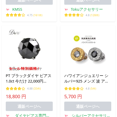
KMSS
Tokuアクセサリー
4.75
(161件)
4.8
(128件)
PT ブラックダイヤ ピアス
ハワイアンジュエリー シ
1.0ct 今だけ 22,000円
ルバー925 メンズ 波 アク
→18,800円 片耳用 ローズ
セサリー pi0604 幸運を呼
4.88
(33件)
4.8
(5件)
カット プラチナ 6本爪 品
ぶ波模様 シンプル ハワイ
18,800 円
5,700 円
質保証書付 一粒 スタッド
アンピアス 片耳用
1ct メンズ ダイヤピアス
通販ページへ
通販ページへ
ダイヤピアス専門店
シルバーアクセサリー