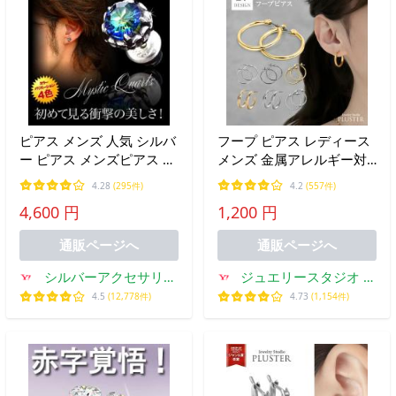
ピアス メンズ 人気 シルバ
フープ ピアス レディース
ー ピアス メンズピアス シ
メンズ 金属アレルギー対
ルバー925 ミスティックク
応 ブランド アクセサリー
4.28
(295件)
4.2
(557件)
ォーツ pi0401 バラ売り
ジュエリー チタン おしゃ
4,600 円
1,200 円
れ ギフト 女性 プレゼント
爆買
通販ページへ
通販ページへ
シルバーアクセサリー
ジュエリースタジオ プ
2PIECES
ラスター
4.5
(12,778件)
4.73
(1,154件)