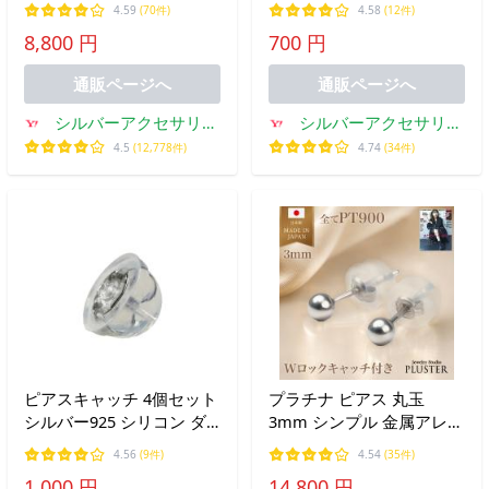
ト 0.25ct pt900 メンズ レ
レディース シルバー９２
4.59
(70件)
4.58
(12件)
ディース pi0469 バラ売り
５ シリコン入りで外れに
8,800 円
700 円
（片耳）
くい 取れにくい 送料無料
ck2
通販ページへ
通販ページへ
シルバーアクセサリー
シルバーアクセサリー
2PIECES
Zero-1
4.5
(12,778件)
4.74
(34件)
ピアスキャッチ 4個セット
プラチナ ピアス 丸玉
シルバー925 シリコン ダ
3mm シンプル 金属アレル
ブルロック 落ちにくい 外
ギー対応 ボールピアス セ
4.56
(9件)
4.54
(35件)
れにくい キャッチャー 交
カンドピアス レディース
1,000 円
14,800 円