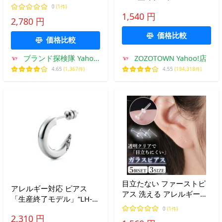
オンハート メンズ ピアス
ル」“HAWAIIAN”ホースシ
0
(1件)
LHMP004NS メンズ 男性
1,540 円
ューフープピアス/サージ
2,780 円
彼氏 カップル プレゼント
カルステンレス（金属アレ
誕生日 記念日 ブランド 父
価格比較
ルギー対応）「LION
価格比較
の日
HEART / ライオンハ…
ブランド探検隊 Yahoo!
ZOZOTOWN Yahoo!店
店
4.65
(1,367件)
4.55
(194,318件)
目立たない ファーストピ
アレルギー対応 ピアス
アス 洗える アレルギー対
「生産終了モデル」“LH-
応 金属アレルギー 金属不
1”G型ピアス（ファング）/
0
(1件)
使用 痛くない 寝るとき 仕
2,310 円
サージカルステンレス（金