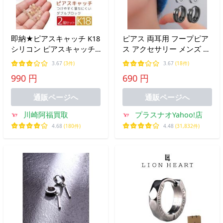
即納★ピアスキャッチ K18
ピアス 両耳用 フープピア
シリコン ピアスキャッチ
ス アクセサリー メンズ 男
ダブルロック ピアス シリ
性 レディース 女性 2連風
3.67
(3件)
3.67
(18件)
コン付き キャッチ 18金
シンプル かっこいい おし
990 円
690 円
18K
ゃれ ギフト プレゼント 贈
り物
通販ページへ
通販ページへ
川崎阿福買取
プラスナオYahoo!店
4.68
(180件)
4.48
(31,832件)