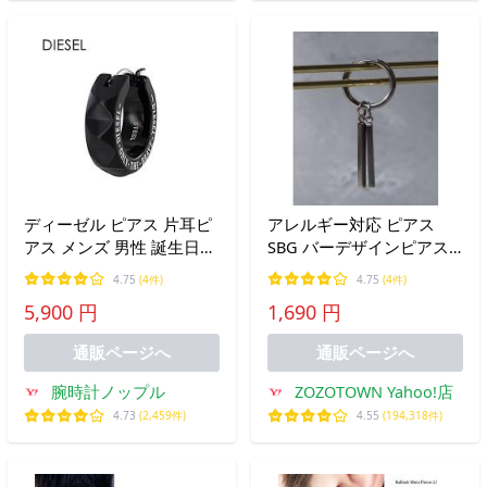
ディーゼル ピアス 片耳ピ
アレルギー対応 ピアス
アス メンズ 男性 誕生日
SBG バーデザインピアス/
誕生日 爆買 成人 卒業 入
イヤリング メンズ レディ
4.75
(4件)
4.75
(4件)
学
ース
5,900 円
1,690 円
通販ページへ
通販ページへ
腕時計ノップル
ZOZOTOWN Yahoo!店
4.73
(2,459件)
4.55
(194,318件)