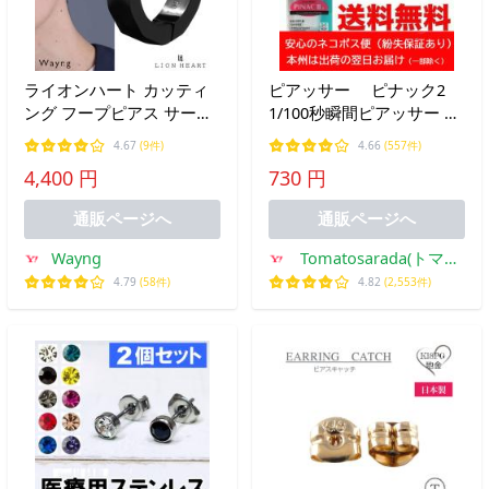
ライオンハート カッティ
ピアッサー ピナック2
ング フープピアス サージ
1/100秒瞬間ピアッサー 医
カルステンレス 金属アレ
療用サージカルステンレス
4.67
(9件)
4.66
(557件)
ルギー対応 ダークブラッ
18G（本州エリア出荷後
4,400 円
730 円
ク 片耳用 1点売り メンズ
翌日お届けネコポス便送料
ブランド
無料）男性メンズにも（片
通販ページへ
通販ページへ
耳用）
Wayng
Tomatosarada(トマト
サラダ)
4.79
(58件)
4.82
(2,553件)