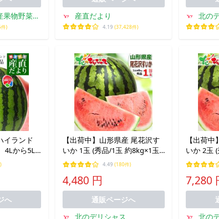
産果物野菜花
産直だより
北の
有
6件)
4.19
(37,428件)
本ハイランド
【出荷中】山形県産 尾花沢す
【出荷中
4Lから5L
いか 1玉 (秀品/1玉 約8kg×1玉)
いか 2玉 (
上 1玉入
夏スイカ 西瓜 甘い 大玉 お中
夏スイカ 
)
4.49
(180件)
瓜 すいか
元 残暑見舞い お盆 お供え ギ
元 残暑見
4,480 円
7,280
フト 贈り物 ご家庭用 果物 お
フト 贈り
取り寄せ
取り寄せ
ジへ
通販ページへ
北のデリシャス
北の