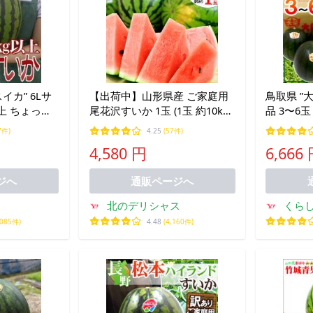
イカ” 6Lサ
【出荷中】山形県産 ご家庭用
鳥取県 ”
以上 ちょっと
尾花沢すいか 1玉 (1玉 約10kg)
品 3〜6玉
下旬以降】
訳あり 尾花沢 夏スイカ すいか
約 9月以
7件)
4.25
(57件)
スイカ 西瓜 大玉 お盆 お供え
4,580 円
6,666
自宅用 ご家庭用 果物 お取り寄
せ
ジへ
通販ページへ
北のデリシャス
くら
,085件)
4.48
(4,160件)