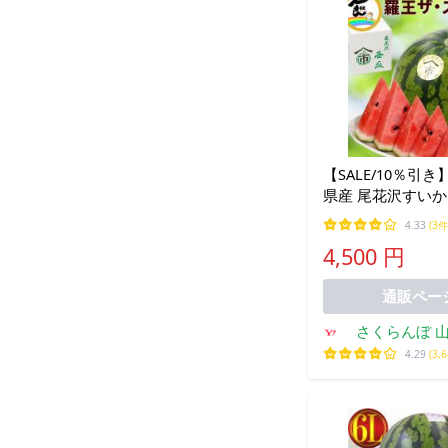
【SALE/10％引
県産 尾花沢すいか
イート 約7kg 秀
4.33
(3件
シャリ感抜群 大玉
4,500 円
中元 夏ギフト お
通販ペー
さくらんぼ 
食品
4.29
(3,