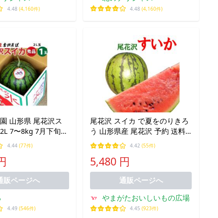
4.48
(4,160件)
4.48
(4,160件)
農園 山形県 尾花沢ス
尾花沢 スイカ で夏をのりきろ
2L 7〜8kg 7月下旬〜
う 山形県産 尾花沢 予約 送料
無料 すいか 2L以上 大玉 １玉
4.44
(77件)
4.42
(55件)
自慢のシャリ感 西瓜
 円
5,480 円
通販ページへ
通販ページへ
る
やまがたおいしいもの広場
4.49
(546件)
4.45
(923件)