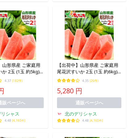
】山形県産 ご家庭用
【出荷中】山形県産 ご家庭用
 2玉 (1玉 約5kg)
尾花沢すいか 2玉 (1玉 約6kg)
花沢 夏スイカ すいか
訳あり 尾花沢 夏スイカ すいか
4.37
(182件)
4.35
(26件)
瓜 大玉 お盆 お供え
スイカ 西瓜 大玉 お盆 お供え
 円
5,280 円
家庭用 果物 お取り寄
自宅用 ご家庭用 果物 お取り寄
せ
通販ページへ
通販ページへ
デリシャス
北のデリシャス
4.48
(4,160件)
4.48
(4,160件)