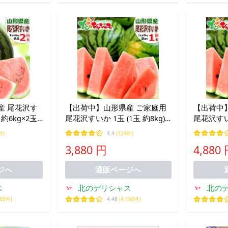
産 尾花沢す
【出荷中】山形県産 ご家庭用
【出荷中
約6kg×2玉)
尾花沢すいか 1玉 (1玉 約8kg)
尾花沢すいか
 大玉 お中
訳あり 尾花沢 夏スイカ すいか
訳あり 尾
件)
4.4
(124件)
 お供え ギ
スイカ 西瓜 大玉 お盆 お供え
スイカ 西
3,880 円
4,880
用 果物 お
自宅用 ご家庭用 果物 お取り寄
自宅用 ご
せ
せ
ジへ
通販ページへ
ス
北のデリシャス
北の
160件)
4.48
(4,160件)