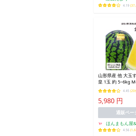
4.19
(37
山形県産 他 大玉
皇 1玉 約 5~6kg 
いか 黄色すいか 
4.45
(20
ギフト プレゼント
5,980 円
い お盆 【BO】 [
(M-L)]
通販ペー
ほんまもん屋&
トリ
4.56
(1,