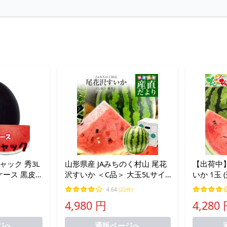
ャック 秀3L
山形県産 JAみちのく村山 尾花
【出荷中
1ケース 黒皮
沢すいか ＜C品＞ 大玉5Lサイ
いか 1玉 (
 種無しスイ
ズ以上 1玉 9キロ以上 送料無
夏スイカ 
4.64
(22件)
農産物
料 西瓜 スイカ すいか爆買
元 残暑見
4,980 円
4,280
フト 贈り
取り寄せ
ジへ
通販ページへ