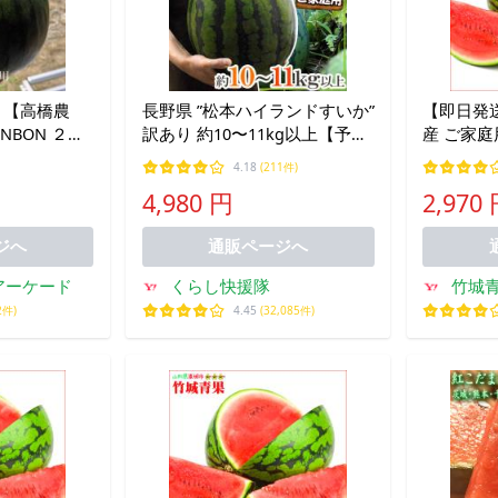
 【高橋農
長野県 ”松本ハイランドすいか”
【即日発
NBON ２玉
訳あり 約10〜11kg以上【予約
産 ご家庭
 訳あり 家庭
7月下旬以降】 送料無料
(1玉 約
4.18
(211件)
で※
4,980 円
2,970
旬より出荷》
ジへ
通販ページへ
アーケード
くらし快援隊
竹城
2件)
4.45
(32,085件)