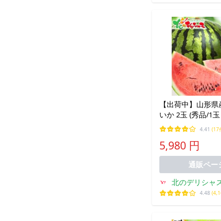
【出荷中】山形県
いか 2玉 (秀品/1玉 
夏スイカ 西瓜 甘い
4.41
(17
元 残暑見舞い お盆
5,980 円
フト 贈り物 ご家庭
取り寄せ
通販ペー
北のデリシャ
4.48
(4,