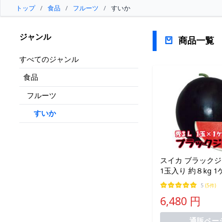
トップ
/
食品
/
フルーツ
/
すいか
ジャンル
商品一覧
すべてのジャンル
食品
フルーツ
すいか
スイカ ブラックジ
1玉入り 約８kg 
尾花沢スイカ 山形
5
(5件)
カ 種なしスイカ 
6,480 円
通販ペー