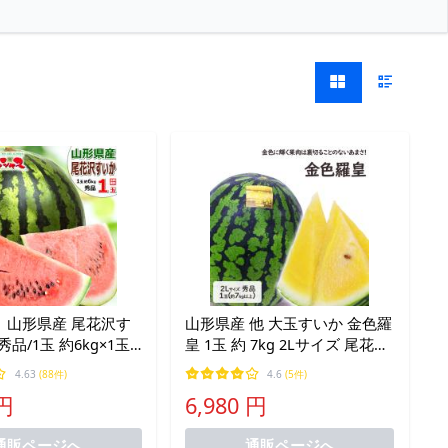
】山形県産 尾花沢す
山形県産 他 大玉すいか 金色羅
秀品/1玉 約6kg×1玉)
皇 1玉 約 7kg 2Lサイズ 尾花沢
西瓜 甘い 大玉 お中
すいか 黄色すいか スイカ 西瓜
4.63
(88件)
4.6
(5件)
舞い お盆 お供え ギ
ギフト プレゼント お中元 お祝
 円
6,980 円
物 ご家庭用 果物 お
い お盆 【BO】 [金色羅皇 1玉
(2L)]
通販ページへ
通販ページへ