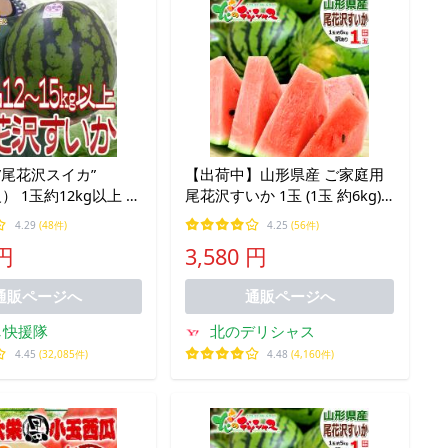
”尾花沢スイカ”
【出荷中】山形県産 ご家庭用
級） 1玉約12kg以上 等
尾花沢すいか 1玉 (1玉 約6kg)
）【予約 7月下旬以
訳あり 尾花沢 夏スイカ すいか
4.29
(48件)
4.25
(56件)
無料
スイカ 西瓜 大玉 お盆 お供え
 円
3,580 円
自宅用 ご家庭用 果物 お取り寄
せ
通販ページへ
通販ページへ
し快援隊
北のデリシャス
4.45
(32,085件)
4.48
(4,160件)