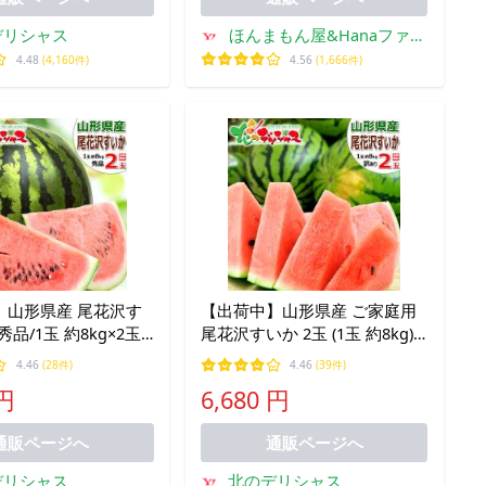
デリシャス
ほんまもん屋&Hanaファク
トリー
4.48
(4,160件)
4.56
(1,666件)
】山形県産 尾花沢す
【出荷中】山形県産 ご家庭用
秀品/1玉 約8kg×2玉)
尾花沢すいか 2玉 (1玉 約8kg)
甘い 西瓜 大玉 お中
訳あり 尾花沢 夏スイカ すいか
4.46
(28件)
4.46
(39件)
舞い お盆 お供え ギ
スイカ 西瓜 大玉 お盆 お供え
 円
6,680 円
物 ご家庭用 果物 お
自宅用 ご家庭用 果物 お取り寄
せ
通販ページへ
通販ページへ
デリシャス
北のデリシャス