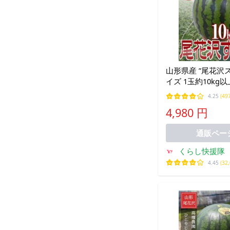
山形県産 ”尾花沢ス
イズ 1玉約10kg
訳あり【予約 7月
4.25
(49
送料無料
4,980 円
通販ペー
くらし快援隊
4.45
(32