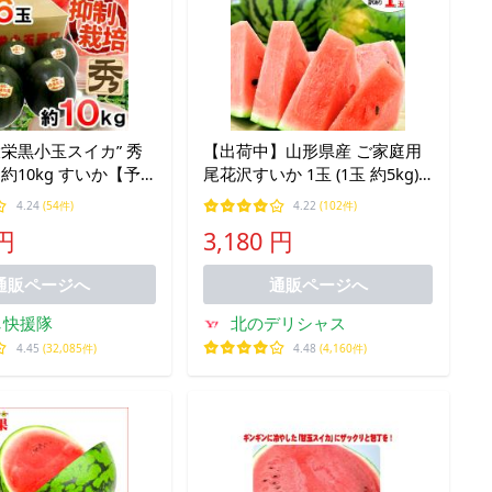
大栄黒小玉スイカ” 秀
【出荷中】山形県産 ご家庭用
 約10kg すいか【予
尾花沢すいか 1玉 (1玉 約5kg)
降】 送料無料
訳あり 尾花沢 夏スイカ すいか
4.24
(54件)
4.22
(102件)
スイカ 西瓜 大玉 お盆 お供え
 円
3,180 円
自宅用 ご家庭用 果物 お取り寄
せ
通販ページへ
通販ページへ
し快援隊
北のデリシャス
4.45
(32,085件)
4.48
(4,160件)