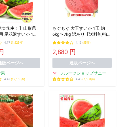
送実施中！】山形県
もぐもぐ 大玉すいか 1玉 約
用 尾花沢すいか 1玉
6kg〜7kg 訳あり【送料無料(一
5kg)※日時指定はメール
部地域除く)】不揃い 家庭用 ス
4.17
(1,525件)
4.13
(55件)
イカの日 西瓜 フルーツ 果物
 円
2,880 円
くだもの
通販ページへ
通販ページへ
青果
フルーツショップサニー
4.42
(12,155件)
4.43
(7,558件)