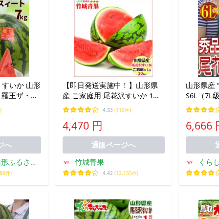
き】すいか 山形
【即日発送実施中！】山形県
山形県産 
 羅王ザ・ス
産 ご家庭用 尾花沢すいか 1玉
S6L（7L
品 高糖度 甘い
(1玉 約10kg)※日時指定はメー
級A（秀品
)
4.33
(113件)
 希少品種 お
ルで※
降】 送料
4,470 円
6,666
取り寄せ 西瓜
ジへ
通販ページへ
山形ふるさと
竹城青果
くら
館
680件)
4.42
(12,155件)