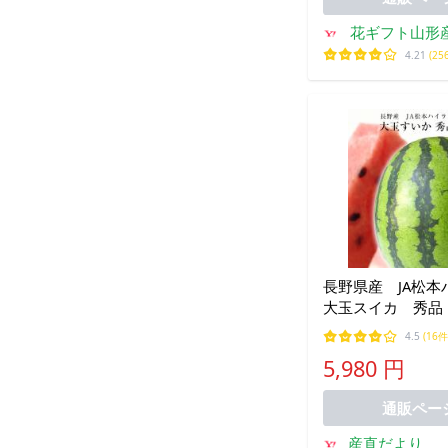
花ギフト山形
樹
4.21
(25
長野県産 JA松
大玉スイカ 秀品 
サイズ 9キロ以
4.5
(16件
り 送料無料 西
5,980 円
爆買
通販ペー
産直だより