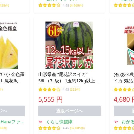
,428件)
4.48
(4,160件)
すいか 金色羅
山形県産 ”尾花沢スイカ”
(有)あべ
M-L 尾花沢す
S6L（7L級） 1玉約12kg以上 ち
イカ 秀品 
スイカ 西瓜
ょっと訳あり【予約 7月下旬以
順次発送
件)
4.45
(322件)
 お供え お祝
降】 送料無料
5,555 円
4,680
金色羅皇 1玉
ジへ
通販ページへ
Hanaファク
くらし快援隊
おが
ー
666件)
4.45
(32,085件)