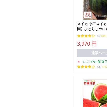
スイカ 小玉スイカ
園】ひとりじめBO
4〜5kg 優 尾花沢
4.2
(5件)
用 山形県 ひとりじめボンボン
3,970 円
《7/中旬〜7/下
通販ペー
にこやか産直
4.57
(12