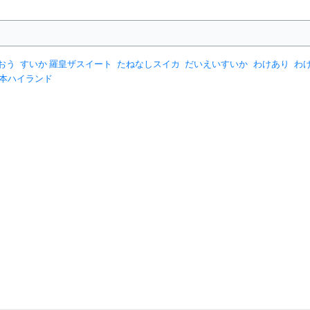
おう
すいか 羅皇ザスイート
たねなしスイカ
だいえいすいか
わけあり
わけ
本ハイランド