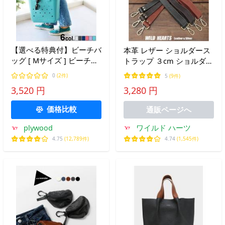
【選べる特典付】ビーチバ
本革 レザー ショルダース
ッグ [ Mサイズ ] ビーチバ
トラップ ３cm ショルダー
ック かご プールバッグ 大
ベルト ストラップ 革 ブラ
0
(2件)
5
(9件)
人 トートバッグ バスケッ
ウン/ダークブラウン/ブラ
3,520 円
3,280 円
ト かごバッグバスケット
ック/茶色/黒 (ID st142r48)
大容量 大きめ 小さめ
価格比較
通販ページへ
ワイルド ハーツ
plywood
4.74
(1,545件)
4.75
(12,789件)