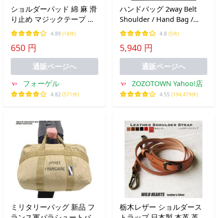
ショルダーパッド 綿 麻 滑
ハンドバッグ 2way Belt
り止め マジックテープ シ
Shoulder / Hand Bag /
ョルダーベルト 肩あて 通
2WAY ベルトショルダー／
4.89
(18件)
4.8
(5件)
勤 通学 肩パッド カバン
ハンドバッグ
650 円
5,940 円
鞄 バッグ ショルダー クッ
ション シンプル 負担軽減
通販ページへ
通販ページへ
フォーゲル
ZOZOTOWN Yahoo!店
4.82
(571件)
4.55
(194,479件)
ミリタリーバッグ 新品 フ
栃木レザー ショルダース
ランス軍パラシュートバッ
トラップ 日本製 本革 革