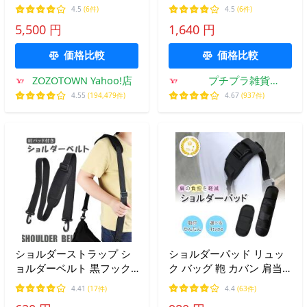
ノピゥウノウグァーレトレ
ち手カバー バッグ 肩パッ
4.5
(6件)
4.5
(6件)
リラックス)シンセティッ
ド 肩当て 肩紐 パッド 幅
5,500 円
1,640 円
クレザー ドローストリン
広 /ナップサック用ショル
グ ハンドバッグ
ダーパッド
価格比較
価格比較
ZOZOTOWN Yahoo!店
プチプラ雑貨
RaraMart ララマート
4.55
(194,479件)
4.67
(937件)
ショルダーストラップ シ
ショルダーパッド リュッ
ョルダーベルト 黒フック
ク バッグ 鞄 カバン 肩当
単品 太め バッグ ショルダ
て 肩パッド カバー クッシ
4.41
(17件)
4.4
(63件)
ーストラップ 肩パッド 交
ョン 滑り止め マジックテ