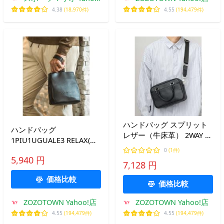
店
4.38
(18,970件)
4.55
(194,479件)
ハンドバッグ スプリット
ハンドバッグ
レザー（牛床革） 2WAY ハ
1PIU1UGUALE3 RELAX(ウ
ンドミニボストン ハンド
ノピゥウノウグァーレトレ
0
(1件)
バッグ ショルダーバッグ
5,940 円
リラックス)シンセティッ
7,128 円
クレザーミニバック
価格比較
価格比較
ZOZOTOWN Yahoo!店
ZOZOTOWN Yahoo!店
4.55
(194,479件)
4.55
(194,479件)