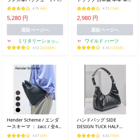
グ AMEE FRANCAISE カー
牛革 スマホストラップ レ
4.75
(4件)
4.73
(15件)
キ LARGE【T】
ザーストラップ 斜めがけ
5,280 円
2,980 円
スマホショルダー (ID
st4319r1)
通販ページへ
通販ページへ
ミリタリーショップ
ワイルド ハーツ
WAIPER
4.53
(23,558件)
4.74
(1,545件)
Hender Scheme / エンダ
ハンドバッグ SIDE
ースキーマ ： zacc / 全4色
DESIGN TUCK HALF
： ol-rb-zac
MOON BAG/サイドデザイ
4.67
(3件)
4.63
(16件)
ンタックハーフムーンバッ