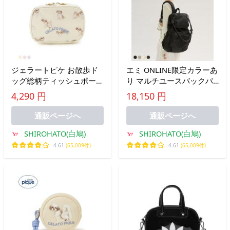
ジェラートピケ お散歩ド
エミ ONLINE限定カラーあ
ッグ総柄ティッシュポーチ
り マルチユースバックパ
ジェラピケ gelato pique
ック emmi
4,290 円
18,150 円
通販ページへ
通販ページへ
SHIROHATO(白鳩)
SHIROHATO(白鳩)
4.61
(65,009件)
4.61
(65,009件)