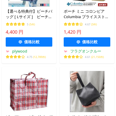
【選べる特典付】ビーチバ
ポーチ ミニ コロンビア
ッグ [ Lサイズ ] ビーチバ
Columbia プライスストリ
ック かご プールバッグ 大
ームポーチS Price Stream
5
(5件)
4.67
(3件)
人 トートバッグ バスケッ
Pouch S ミニポーチ オム
4,400 円
1,420 円
ト かごバッグバスケット
ニシールド 撥水 PU2408
大容量 大きめ 小さめ
Z4Q セール 爆買 【パケ
価格比較
価格比較
2】
plywood
フラグオンクルー
4.75
(12,789件)
4.61
(21,150件)