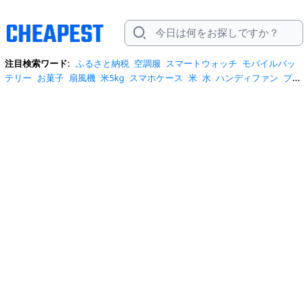
注目検索ワード:
ふるさと納税
空調服
スマートウォッチ
モバイルバッ
テリー
お菓子
扇風機
米5kg
スマホケース
米
水
ハンディファン
プロ
テイン
サーキュレーター
tシャツ
ビール
エアコン
サンダル
日傘
米
10kg
ノートパソコン
炭酸水
スーツケース
ショルダーバッグ
リュッ
ク
ワンピース
トイレットペーパー
スニーカー
テレビ
ネッククーラー
カラコン
クーラーボックス
サンシェード
イヤホン
自転車
スポットク
ーラー
トートバッグ
ポータブル電源
冷蔵庫
アイス