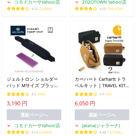
コモドカーサYahoo!店
ZOZOTOWN Yahoo!店
4.52
(2,828件)
4.55
(194,479件)
ジェルトロン ショルダー
カーハート Carhartt トラ
パッド Mサイズ ブラック
ベルキット | TRAVEL KIT
バッグ用 肩当て 肩あて
パッキング ポーチ バッグ
4.5
(36件)
4.4
(5件)
GELTRON 通勤 カバン 鞄
3,190 円
6,050 円
通学 肩パッド クッション
スタンダードタイプ 送料
通販ページへ
通販ページへ
無料
コモドカーサYahoo!店
Jalana(ジャラーナ)
4.52
(2,828件)
4.48
(12,276件)