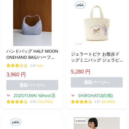
ハンドバッグ HALF MOON
ジェラートピケ お散歩ド
ONEHAND BAG/ハーフム
ッグミニバッグ ジェラピ
ーンワンハンドバッグ
ケ gelato pique
3.67
(6件)
5,280 円
3,960 円
通販ページへ
通販ページへ
ZOZOTOWN Yahoo!店
SHIROHATO(白鳩)
4.55
(194,479件)
4.61
(65,009件)