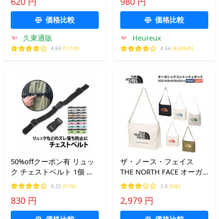
620 円
980 円
換 メンズ ストラップ 黒
ープ 通勤 通学 遠足 旅行
価格比較
価格比較
久東通販
Heureux
4.69
(517件)
4.64
(4,699件)
50%offクーポン有 リュッ
ザ・ノース・フェイス
ク チェストベルト 1個 太
THE NORTH FACE オーガ
さ 2.5cm リュックベルト
ニックコットンミュゼット
4.22
(51件)
3.8
(5件)
リュックストラップ 子供
オールシーズン 通学 バッ
830 円
2,979 円
大人 フリーサイズ バック
グ ショルダーバッグ 綿
パック ランドセル
100% サステナブル
価格比較
価格比較