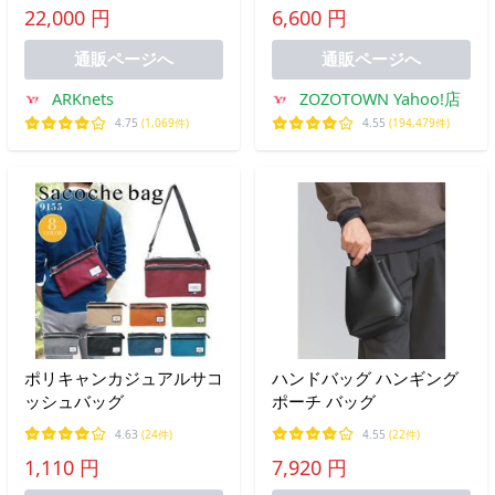
22,000 円
6,600 円
グ
通販ページへ
通販ページへ
ARKnets
ZOZOTOWN Yahoo!店
4.75
(1,069件)
4.55
(194,479件)
ポリキャンカジュアルサコ
ハンドバッグ ハンギング
ッシュバッグ
ポーチ バッグ
4.63
(24件)
4.55
(22件)
1,110 円
7,920 円