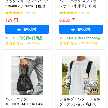
ビッグショッピングバッグ
ハンドバッグ スプリット
57×48×マチ26cm ［色指定
レザー（牛床革） 巾着 ハ
不可］
ンドバッグ
4.57
(7件)
4.56
(9件)
199 円
6,930 円
価格比較
価格比較
100円雑貨&日用品卸-
ZOZOTOWN Yahoo!店
BABABA
4.68
(6,791件)
4.55
(194,479件)
ハンドバッグ
ショルダーパッド ショル
1PIU1UGUALE3 RELAX(ウ
ダークッション 肩あて 持