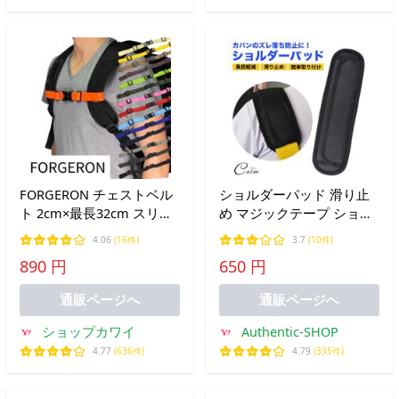
FORGERON チェストベル
ショルダーパッド 滑り止
ト 2cm×最長32cm スリム
め マジックテープ ショル
大人/キッズ リュックずれ
ダー 肩当て 肩あて 通勤
4.06
(16件)
3.7
(10件)
落ち防止ストラップ チェ
通学 肩パッド カバン 鞄
890 円
650 円
ストストラップ なで肩 バ
バッグ ショルダーバッグ
ックパック用バンド 肩紐
クッション シンプル 負担
通販ページへ
通販ページへ
固定 [672R]
軽減
ショップカワイ
Authentic-SHOP
4.77
(636件)
4.79
(335件)