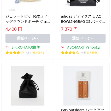
ジェラートピケ お散歩ド
adidas アディダス U AC
ッグラウンドポーチ ジェ
BOWLINGBAG XS バッグ
ラピケ gelato pique
JX0247 BLACK
4,400 円
7,370 円
通販ページへ
通販ページへ
SHIROHATO(白鳩)
ABC-MART Yahoo!店
4.61
(65,009件)
4.61
(29,893件)
Barkoutsiders バークアウ