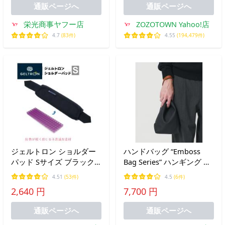
通販ページへ
通販ページへ
栄光商事ヤフー店
ZOZOTOWN Yahoo!店
4.7
(83件)
4.55
(194,479件)
ジェルトロン ショルダー
ハンドバッグ “Emboss
パッド Sサイズ ブラック
Bag Series” ハンギング ポ
バッグ用 肩当て 肩あて
ーチ
4.51
(53件)
4.5
(6件)
GELTRON SH-BK-S 通勤 通
2,640 円
7,700 円
学 肩パッド クッション ス
タンダードタイプ 送料無
通販ページへ
通販ページへ
料