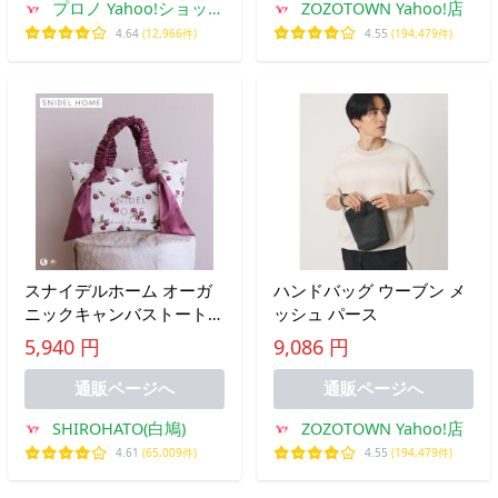
プロノ Yahoo!ショッピ
ZOZOTOWN Yahoo!店
ング店
4.64
(12,966件)
4.55
(194,479件)
スナイデルホーム オーガ
ハンドバッグ ウーブン メ
ニックキャンバストート
ッシュ パース
SMALL CHERRY SNIDEL
5,940 円
9,086 円
HOME
通販ページへ
通販ページへ
SHIROHATO(白鳩)
ZOZOTOWN Yahoo!店
4.61
(65,009件)
4.55
(194,479件)