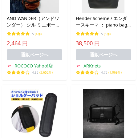
AND WANDER（アンドワ
Hender Scheme / エンダ
ンダー） シル ミニポーチ
ースキーマ ： piano bag
2025年モデル / 小物入れ
medium ： mj-rb-pim
5
(4件)
5
(8件)
ケース バッグパック 追加
2,464 円
38,500 円
ガジェット アウトドア カ
ラビナ
通販ページへ
通販ページへ
ROCOCO Yahoo!店
ARKnets
4.83
(3,652件)
4.75
(1,069件)