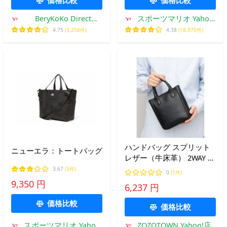
NM82387
BeryKoKo Direct
スポーツマリオ Yahoo!
Yahoo店
店
4.75
(3,258件)
4.38
(18,970件)
ハンドバッグ スプリット
ニューエラ：トートバッグ
レザー（牛床革） 2WAY ハ
ンドミニトート ハンドバ
3.67
(3件)
0
(1件)
ッグ ショルダーバッグ
9,350 円
6,237 円
価格比較
価格比較
スポーツマリオ Yahoo!
ZOZOTOWN Yahoo!店