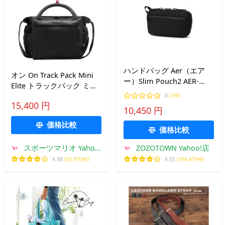
ハンドバッグ Aer（エア
オン On Track Pack Mini
ー）Slim Pouch2 AER-
Elite トラックパック ミニ
21062
エリート ユニセックス シ
0
(1件)
15,400 円
ョルダーバッグ 肩掛けバ
10,450 円
ッグ 鞄 お出かけ 通勤 通
価格比較
学 2UF30520761
価格比較
スポーツマリオ Yahoo!
ZOZOTOWN Yahoo!店
店
4.38
(18,970件)
4.55
(194,479件)