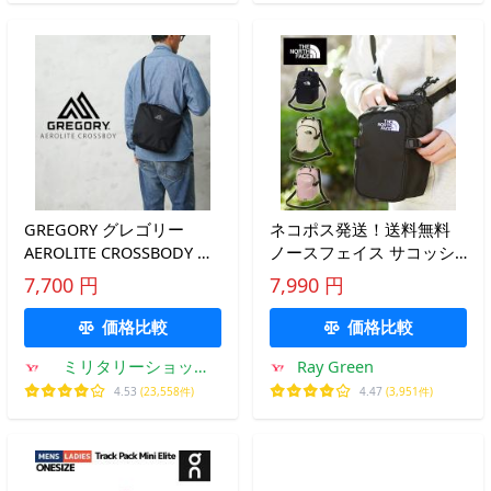
GREGORY グレゴリー
ネコポス発送！送料無料
AEROLITE CROSSBODY エ
ノースフェイス サコッシ
アロライト クロスボディ
ュ ショルダーポーチ レデ
7,700 円
7,990 円
【T】
ィース メンズ 3L THE
NORTH FACE ボルダーミ
価格比較
価格比較
ニショルダー NM72358
ミリタリーショップ
Ray Green
2026春夏新色
WAIPER
4.53
(23,558件)
4.47
(3,951件)