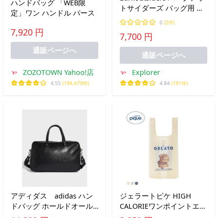
ハンドバッグ 「WEB限
トサイダーズ バッグ用 レ
定」ワン ハンドル パース
ザーハンドル 日本製
0
(2件)
7,920 円
7,700 円
通販ページへ
通販ページへ
ZOZOTOWN Yahoo!店
Explorer
4.55
(194,479件)
4.84
(191件)
アディダス adidas ハン
ジェラートピケ HIGH
ドバッグ ホールドオール /
CALORIEワンポイントエコ
アディダスオリジナルス
バッグ ジェラピケ gelato