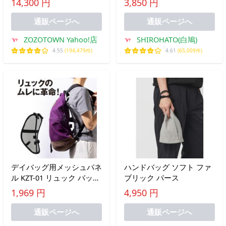
14,300 円
3,850 円
adidas Originals
pique
通販ページへ
通販ページへ
ZOZOTOWN Yahoo!店
SHIROHATO(白鳩)
4.55
(194,479件)
4.61
(65,009件)
デイバッグ用メッシュパネ
ハンドバッグ ソフト ファ
ル KZT-01 リュック バック
ブリック パース
パック メッシュ 夏 背中
1,969 円
4,950 円
汗 対策 背面 隙間 涼しい
暑さ対策
通販ページへ
通販ページへ