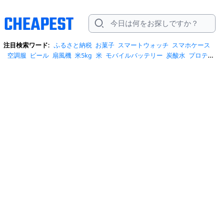
注目検索ワード:
ふるさと納税
お菓子
スマートウォッチ
スマホケース
空調服
ビール
扇風機
米5kg
米
モバイルバッテリー
炭酸水
プロテイ
ン
ハンディファン
tシャツ
日傘
米10kg
水
トートバッグ
テレビ
しじ
みの恵み
トイレットペーパー
サンダル
ワンピース
クーラーボックス
スーツケース
リュック
クロックス
安全靴
ショルダーバッグ
スニーカ
ー
ニューバランス
コーヒー
スクイーズ
エアコン
イヤホン
bluetooth
ポータブル電源
水 2リットル
iphone17 ケース
スポットクー
ラー