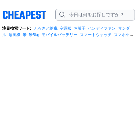
注目検索ワード:
ふるさと納税
空調服
お菓子
ハンディファン
サンダ
ル
扇風機
米
米5kg
モバイルバッテリー
スマートウォッチ
スマホケー
ス
水
クーラーボックス
炭酸水
日傘
スポットクーラー
プロテイン
ト
イレットペーパー
ビール
tシャツ
米10kg
スーツケース
エアコン
自
転車
サーキュレーター
冷蔵庫
水 2リットル
イヤホン bluetooth
usbメ
モリ
ショルダーバッグ
掃除機
カラコン
サンダル レディース
スクイー
ズ
スニーカー
テレビ
お米 5kg
ポータブル電源
シャンプー