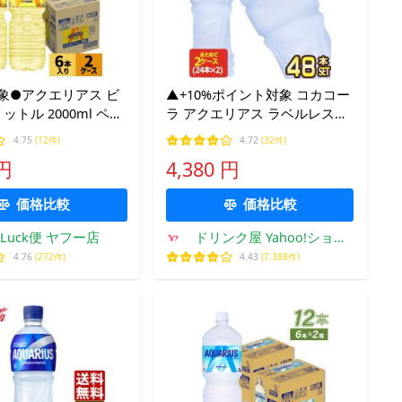
対象●アクエリアス ビ
▲+10%ポイント対象 コカコー
ラ アクエリアス ラベルレス
本 2箱 12本 スポー
500ml PET × 48本 24本×2箱
4.75
(12件)
4.72
(32件)
 熱中症対策 爆買
【2〜3営業日以内に出荷】送
 円
4,380 円
料無料
価格比較
価格比較
 Luck便 ヤフー店
ドリンク屋 Yahoo!ショッ
ピング店
4.76
(272件)
4.43
(7,388件)