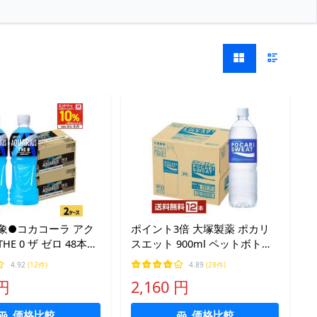
対象●コカコーラ アク
ポイント3倍 大塚製薬 ポカリ
HE 0 ザ ゼロ 48本
スエット 900ml ペットボトル
ケース) 送料無料
12本 1ケース 送料無料
4.92
(12件)
4.89
(28件)
 カロリーゼロ 糖類ゼロ
 円
2,160 円
爆買
価格比較
価格比較