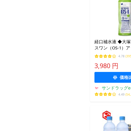
経口補水液 ◆大塚
スワン（OS‐1）
500mlx24本
4.78
(39
3,980 円
価格
サンドラッグe-
4.49
(54