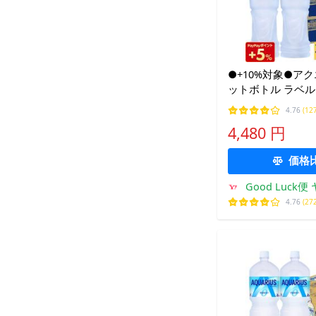
●+10%対象●ア
ットボトル ラベルレ
24本 2箱 48本 
4.76
(12
ク 熱中症対策 冷
4,480 円
価格
Good Luck
4.76
(27