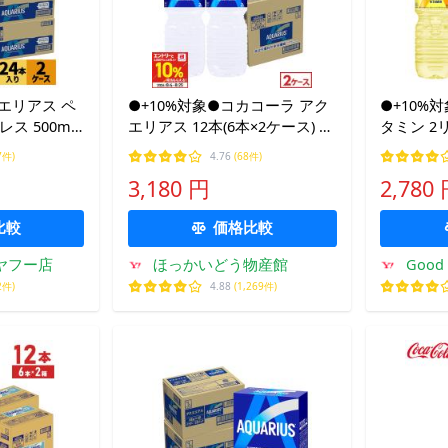
クエリアス ペ
●+10%対象●コカコーラ アク
●+10%
ス 500ml
エリアス 12本(6本×2ケース) 送
タミン 2リットル 2000ml ペッ
スポーツドリン
料無料 2L 2000ml スポーツド
トボトル 6
7件)
4.76
(68件)
凍兼用 爆買
リンク 水分補給 熱中症 クエン
ツドリンク
3,180 円
2,780
酸
比較
価格比較
便 ヤフー店
ほっかいどう物産館
Good
2件)
4.88
(1,269件)