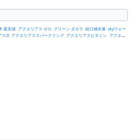
4本 最安値
アクエリアス ゼロ
グリーン ダカラ
経口補水液
skyウォー
ス2l
アクエリアススパークリング
アクエリアスビタミン
アクエリ
ツドリンク 2l
スポーツドリンク 500ml 24本
スポーツドリンク パウ
00ml