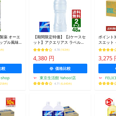
製薬 オーエ
【期間限定特価】【2ケースセ
ポイント3
アップル風味
ット】アクエリアス ラベルレ
スエット
ス 500ml ペットボトル 1ケー
500ml 
5件)
4.78
(163件)
ス×24本入 送料無料 冷凍兼用
ース 送料
4,380 円
3,275
スポーツドリンク
比較
価格比較
shop
東京生活館 Yahoo!店
FELI
,258件)
4.71
(6,640件)