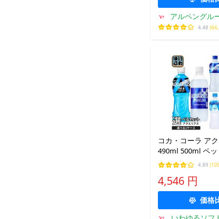
アルペングル
4.48
(64
コカ・コーラ ア
490ml 500ml 
べる 48本 (24本×
4.89
(10
養機能食品 熱中
4,546 円
ザ・ゼロ カロリー
ン
価格
いわゆるソフ