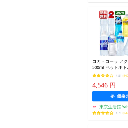
コカ・コーラ ア
500ml ペットボ
2ケース×24本入 
4.81
(54
ラベルレス ビタミ
4,546 円
ドリンク 熱中症対
水分補給
価格
東京生活館 Yah
4.71
(6,