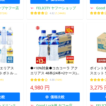
ープヤフー店
FELICITY ヤフーショップ
Good
,372件)
4.82
(1,344件)
クエリアス
●+10%対象●コカコーラ アク
ポイント3
ペットボトル 選
エリアス 48本(24本×2ケース)
スエット 
2) よりどり 栄
送料無料 500ml スポーツドリ
24本 1
9件)
4.88
(16件)
症対策飲料
ンク 水分補給 熱中症対策 クエ
4,980 円
3,275
ゼロ ビタミ
ン酸 ミネラル 爆買
比較
価格比較
トドリンクの
Good Luck便 ヤフー店
FELI