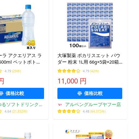
ラ アクエリアス ラ
大塚製薬 ポカリスエット パウ
500ml ペットボトル
ダー 粉末 1L用 66g×5袋×20箱
4本入×2 まとめ買い) ス
スポーツドリンク 100袋セット
4.79
(29件)
4.79
(42件)
ンク 熱中症対策 冷
Otsuka Pharmaceutical
 円
11,000 円
価格比較
価格比較
ゆるソフトドリンクの
アルペングループヤフー店
お店
4.64
(21,832件)
4.48
(64,372件)