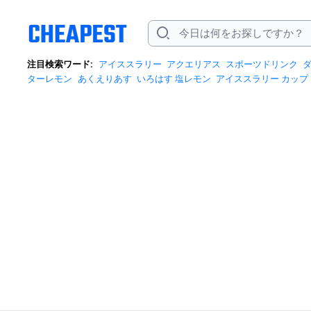
注目検索ワード:
アイススラリー
アクエリアス
スポーツドリンク
ターレモン
あくえりあす
いろはす 塩レモン
アイススラリー カップ
アス炭酸
アクエリアス経口補水液
イオンウォーター
ウイダーイン
ダー
ソルティライチ
ダカラ 明日
ダカラプロ
デカラ
ファイン
ポカ