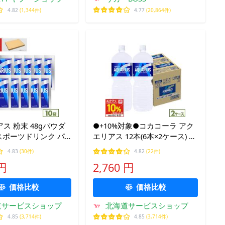
4.82
(1,344件)
4.77
(20,864件)
ス 粉末 48gパウダ
●+10%対象●コカコーラ アク
 スポーツドリンク パ
エリアス 12本(6本×2ケース) 送
中症 対策 送料無料
料無料 2L 2000ml スポーツド
4.83
(30件)
4.82
(22件)
ット対象) ※他商品と
リンク 水分補給 熱中症対策 ク
 円
2,760 円
可 爆買
エン酸 爆買
価格比較
価格比較
道サービスショップ
北海道サービスショップ
4.85
(3,714件)
4.85
(3,714件)