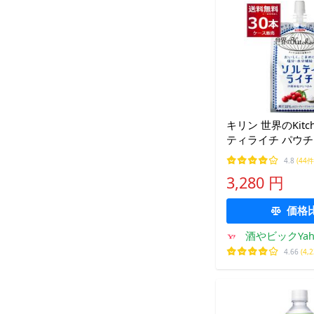
キリン 世界のKitc
ティライチ パウチ 3
(1ケース)
4.8
(44件
3,280 円
価格
酒やビックYah
ング
4.66
(4,