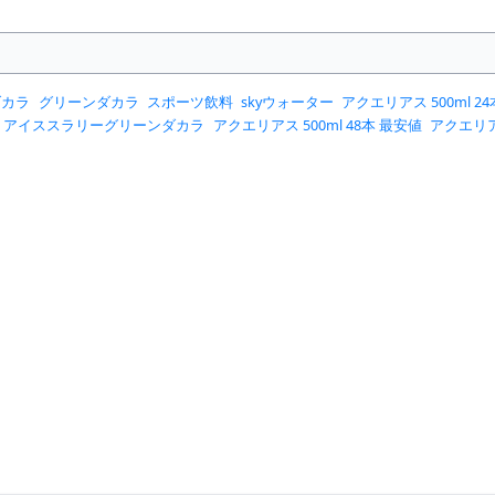
ダカラ
グリーンダカラ
スポーツ飲料
skyウォーター
アクエリアス 500ml 2
アイススラリーグリーンダカラ
アクエリアス 500ml 48本 最安値
アクエリア
ゼリー
エネルゲン
グリーンダカラ シークワーサー
シンクロンコーワ
スポー
リスエット イオンウォーター 500ml×24本
ポカリスエットイオンウォーター 9