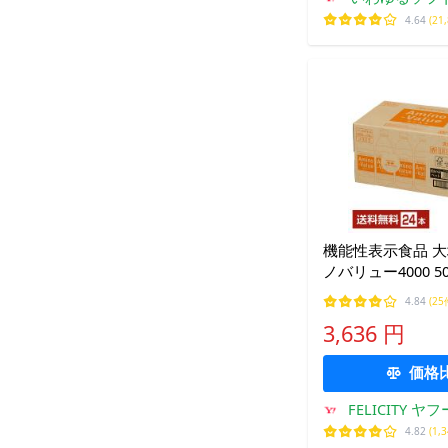
お
4.64
(21
機能性表示食品 大
ノバリュー4000 5
ボトル 24本 1ケ
4.84
(25
3,636 円
価格
FELICITY 
4.82
(1,