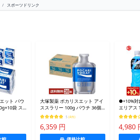
/
スポーツドリンク
エット パウ
大塚製薬 ポカリスエット アイ
●+10%
0g×10袋 ス
ススラリー 100g パウチ 36個 1
エリアス T
uka
ケース 送料無料
(24本×2
5
(4件)
500ml
6,359 円
4,980
アミノ酸 
比較
価格比較