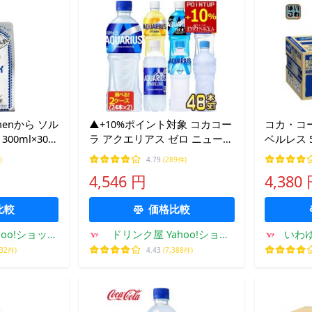
henから ソル
▲+10%ポイント対象 コカコー
コカ・コー
00ml×30本
ラ アクエリアス ゼロ ニューウ
ベルレス 
ォーター 500ml PET × 48本 [24
48本 (2
)
4.79
(289件)
本×2箱] 選り取り 【2〜3営業
ポーツドリ
4,546 円
4,380
日以内に出荷】送料無料
凍兼用
比較
価格比較
oo!ショッピ
ドリンク屋 Yahoo!ショッ
いわ
店
ピング店
232件)
4.43
(7,388件)