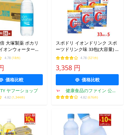
倍 大塚製薬 ポカリ
スポドリ イオンドリンク スポ
 イオンウォーター
ーツドリンク味 33包(大容量) 5
ペットボトル 24本 1ケ
箱(165包入) 粉末 水筒 500ml
4.78
(18件)
4.78
(321件)
無料
クエン酸 熱中症対策 スポーツ
 円
3,358 円
水分補給 安い 通販限定 お徳用
価格比較
価格比較
CITY ヤフーショップ
健康食品のファイン 公式
Yahoo!店
4.82
(1,344件)
4.82
(676件)