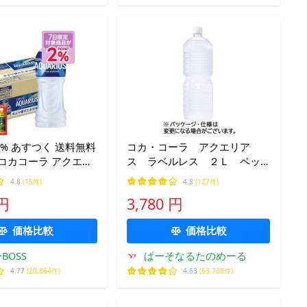
P2% あすつく 送料無料
コカ・コーラ アクエリア
コカコーラ アクエリ
ス ラベルレス ２Ｌ ペッ
ml×1ケース/24本 熱中
トボトル １セット（１６
4.8
(15件)
4.8
(127件)
水分補給
本：８本×２ケース）
 円
3,780 円
価格比較
価格比較
BOSS
ぱーそなるたのめーる
4.77
(20,864件)
4.63
(63,738件)