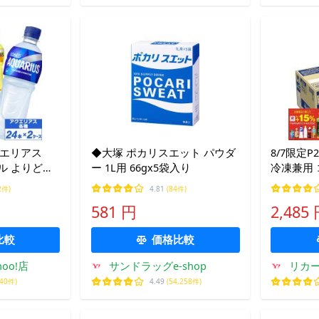
クエリアス
◆大塚 ポカリスエット パウダ
8/7限定
トル よりどり
ー 1L用 66gx5袋入り
冷凍兼用 
送料無料 ゼロ
アス 500
2件)
4.81
(84件)
ン スポーツ
症対策 
581 円
2,485
策 暑さ対策
比較
価格比較
oo!店
サンドラッグe-shop
リカー
640件)
4.49
(54,258件)