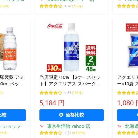
店
,832件)
4.76
(272件)
塚製薬 アミ
当店限定+10% 【2ケースセッ
アクエリア
00ml ペット
ト】アクエリアス スパークリ
ー×10袋
ース 送料無料
ング 490ml ペットボトル 1ケ
ウダー 熱
件)
4.83
(105件)
ース×24本入 送料無料 熱中症
(ゆうパケ
5,184 円
1,080
対策 スポーツドリンク 暑さ対
の同梱不
策
比較
価格比較
ヤフーショップ
東京生活館 Yahoo!店
北海
344件)
4.71
(6,640件)