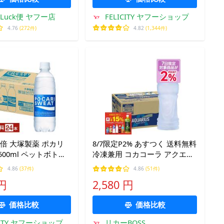
 Luck便 ヤフー店
FELICITY ヤフーショップ
4.76
(272件)
4.82
(1,344件)
倍 大塚製薬 ポカリ
8/7限定P2% あすつく 送料無料
500ml ペットボトル
冷凍兼用 コカコーラ アクエリ
ケース 送料無料
アス ラベルレス ペットボトル
4.86
(37件)
4.86
(51件)
500ml×1ケース/24本 熱中症対
 円
2,580 円
策
価格比較
価格比較
CITY ヤフーショップ
リカーBOSS