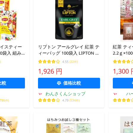
アイスティー
リプトン アールグレイ 紅茶 テ
紅茶 ティ
0袋入 組み
ィーバッグ 100袋入 LIPTON ピ
2.2ｇ×1
ipton紅茶／
ラミッド型 アールグレイティ
送料無料
)
4.55
(22件)
ー アールグレー コストコ
1,926 円
1,300
比較
価格比較
わんさくんショップ
ハ
,786件)
4.79
(534件)