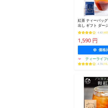
紅茶 ティーバッグ 
出し ギフト ダー
ン お茶 セイロン
4.43
(40
リンブレンド 送
1,590 円
価格
ティーライフs
自然
4.74
(10