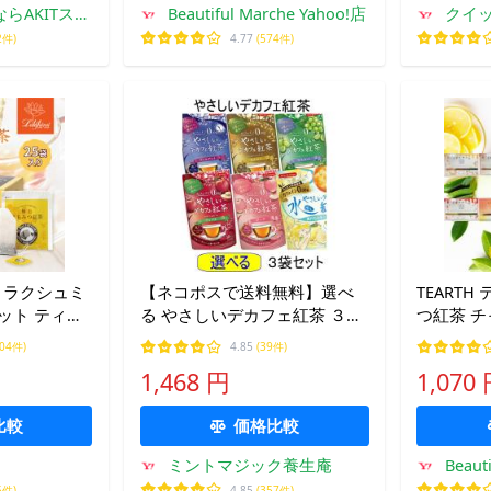
らAKITスト
Beautiful Marche Yahoo!店
クイ
2件)
4.77
(574件)
 ラクシュミ
【ネコポスで送料無料】選べ
TEART
る やさしいデカフェ紅茶 ３袋
つ紅茶 チ
フト 蜂蜜
セット セイロン アールグレ
ート 苺 
004件)
4.85
(39件)
 紅茶専門店 プレ
イ マスカット アップル ピーチ
25袋 テ
1,468 円
1,070
【時間指定不可】
ギフト 茶
honey tea
比較
価格比較
ミントマジック養生庵
Beaut
5件)
4.85
(357件)