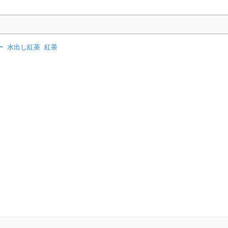
ー
水出し紅茶
紅茶