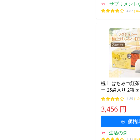
サプリメントな
ア
4.82
(34
極上 はちみつ紅茶
ー 25袋入り 2箱セット ティー
バッグ 個包装 ギ
4.85
(1,
Lakshimi 神戸
3,456 円
ゼント
価格
生活の森
4.81
(84