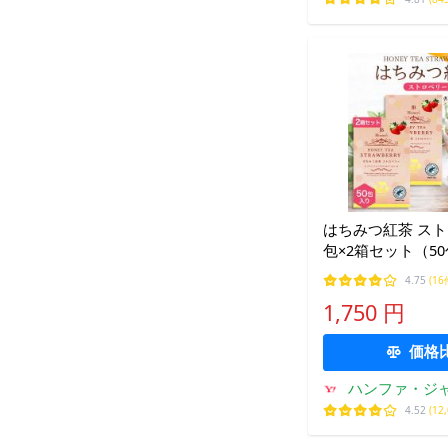
はちみつ紅茶 スト
包×2箱セット（5
茶 苺 いちご セ
4.75
(16
ティーバッグ 個包
1,750 円
とめ買い JB Honey’
祭
価格
ハンファ・ジ
4.52
(12