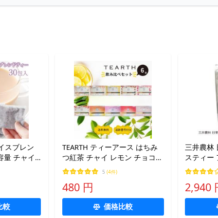
イスブレン
TEARTH ティーアース はちみ
三井農林 
大容量 チャイ
つ紅茶 チャイ レモン チョコレ
スティー 
能 ティーバ
ート 苺 アイリッシュクリーム
バッグ 1
5
(4件)
 チャイ スパ
お試し6袋 飲み比べ ティアー
480 円
2,940
チャイ
ス ティーバッグ 茶葉 ハニーテ
ィー
比較
価格比較