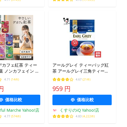
デカフェ紅茶 ティー
アールグレイ ティーバッグ紅
葉 ノンカフェイン カ
茶 アールグレイ三角ティーバ
ス 1個10袋入 選べ
ッグ 50袋入 アバンス AVANCE
4.71
(14件)
4.67
(21件)
6個セット 日本緑茶セ
国太楼 紅茶 ベルガモット
 円
959 円
ールグレイ ティー
価格比較
価格比較
iful Marche Yahoo!店
くすりのiQ Yahoo!店
4.77
(574件)
4.83
(4,222件)