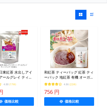
日東紅茶 水出しアイ
和紅茶 ティーバッグ 紅茶 ティ
アールグレイ ティー
ーパック 地紅茶 有機 オーガニ
00袋入 送料無料
ック 有機栽培 国産100% 無添
4.88
(17件)
4.86
(22件)
加 山英 2g 20入 単品
 円
756 円
価格比較
価格比較