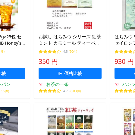
g×25包 セ
お試し はちみつ シリーズ 紅茶
はちみつミン
Honey`s
ミント カモミール ティーバッ
セイロンフ
 ティーバッグ
グ 3種 3袋 送料無料
Honey`
4件)
4.5
(20件)
クス カフェ
ェイン ハ
350 円
930 円
 送料無料 爆
ーバッグ 
料 爆買
比較
価格比較
ャパン
お茶の一条
ハン
,095件)
4.73
(583件)