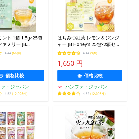
ト 1箱 1.5g×25包
はちみつ紅茶 レモン＆ジンジ
ァミリー JB
ャー JB Honey's 25包×2箱セッ
s ハニー 蜂蜜 ノンカフ
ト（計50包） セイロンティー
4.44
(66件)
4.44
(9件)
ーブティー 紅茶 ティ
蜂蜜紅茶 温活 ジンジャーティ
1,650 円
はちみつ紅茶 送料無
ー 送料無料 個包装 爆買
価格比較
価格比較
ファ・ジャパン
ハンファ・ジャパン
4.52
(12,095件)
4.52
(12,095件)