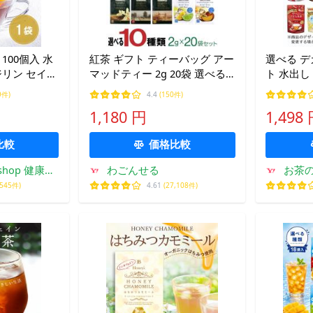
100個入 水
紅茶 ギフト ティーバッグ アー
選べる デ
ジリン セイロ
マッドティー 2g 20袋 選べる
ト 水出し
ティーダージ
アールグレイ 爆買
フェイン 
9件)
4.4
(150件)
料無料
日本緑茶
1,180 円
1,498
ィック
比較
価格比較
hop 健康茶
わごんせる
お茶
食品
,545件)
4.61
(27,108件)