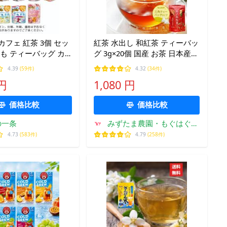
カフェ 紅茶 3個 セッ
紅茶 水出し 和紅茶 ティーバッ
 も ティーバッグ カ
グ 3g×20個 国産 お茶 日本産
0.00ｇ ゼロ 送料無料
無添加 無糖 ポイント消化 限定
4.39
(59件)
4.32
(34件)
センター ティーブテ
発酵 火ノ丸紅茶
 円
1,080 円
価格比較
価格比較
の一条
みずたま農園・もぐはぐ農
園
4.73
(583件)
4.79
(258件)