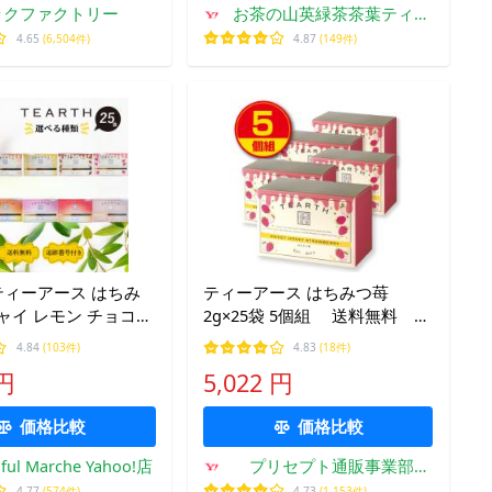
ックファクトリー
お茶の山英緑茶茶葉ティー
バッグ
4.65
(6,504件)
4.87
(149件)
H ティーアース はちみ
ティーアース はちみつ苺
ャイ レモン チョコレ
2g×25袋 5個組 送料無料 テ
アイリッシュクリーム
ィーバッグ スリランカ産セイ
4.84
(103件)
4.83
(18件)
ィアース ティーバッグ
ロン紅茶 ポーランド産
 円
5,022 円
葉 ハニーティー
価格比較
価格比較
iful Marche Yahoo!店
プリセプト通販事業部
Yahoo!店
4.77
(574件)
4.73
(1,153件)