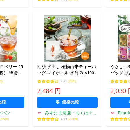
ロベリー 25
紅茶 水出し 植物由来ティーバ
やさしい
0包） 蜂蜜紅
ッグ マイボトル 水筒 2g×100
バッグ 茶
イロンティー
個 和紅茶 アイスティー 国産
フェインレ
件)
4.71
(76件)
装 ギフト ま
日本産 無糖 大容量 ゴクゴクす
る2種類 
2,484 円
2,030
s 超PayPay
っきり 爆買
ンター ア
比較
価格比較
ャパン
みずたま農園・もぐはぐ農
Beaut
園
,095件)
4.79
(258件)