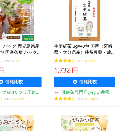
ーバッグ 鹿児島県産
生姜紅茶 3g×40包 国産（宮崎
00包 国産茶葉 パック
県・大分県産）残留農薬・放
 八重撫子
射能検査済 ショウガ紅茶 しょ
4.54
(37件)
4.52
(244件)
うが紅茶 お茶 健康茶 ジンジャ
 円
1,732 円
ーティー 健康茶 送料無料 無添
加
価格比較
価格比較
ーブandサプリ工房
健康茶専門店がばい農園
Yahoo店
4.69
(2,076件)
4.77
(4,250件)