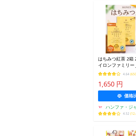
はちみつ紅茶 2箱 2
イロンファミリー JB 
ハニー 蜂蜜 紅茶
4.64
(65
スリランカ リラッ
1,650 円
おすすめ 送料無料
価格
ハンファ・ジ
4.52
(12