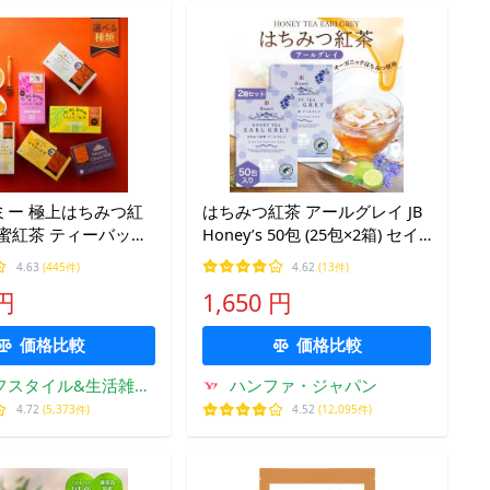
ミー 極上はちみつ紅
はちみつ紅茶 アールグレイ JB
蜜紅茶 ティーバッグ
Honey’s 50包 (25包×2箱) セイ
個包装 紅茶専門店
ロンティー ティーバッグ 個包
4.63
(445件)
4.62
(13件)
mi お茶 女性 ティーパッ
装 蜂蜜紅茶 セイロンファミリ
 円
1,650 円
ー 砂糖不使用 まとめ買い 超
PayPay祭
価格比較
価格比較
フスタイル&生活雑貨
ハンファ・ジャパン
のMofu
4.72
(5,373件)
4.52
(12,095件)