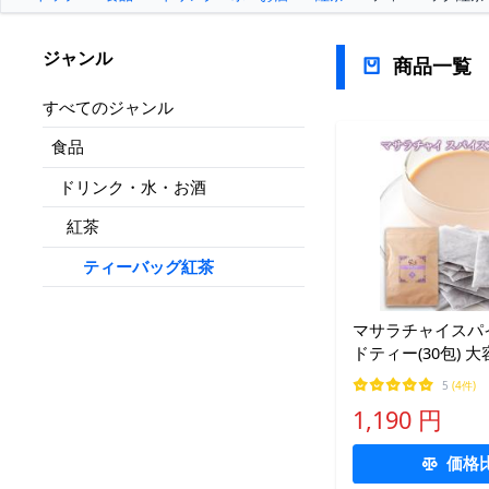
ジャンル
商品一覧
すべてのジャンル
食品
ドリンク・水・お酒
紅茶
ティーバッグ紅茶
マサラチャイスパ
ドティー(30包) 
ティー レンチン可
5
(4件)
ッグ ミルクティー
1,190 円
イス 茶葉 マサラ
価格