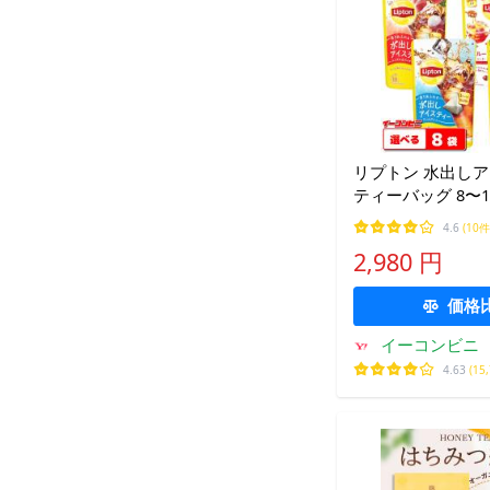
リプトン 水出し
ティーバッグ 8〜1
合わせ選べる8個 L
4.6
(10件
冷製
2,980 円
価格
イーコンビニ
4.63
(15