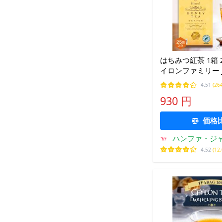
はちみつ紅茶 1箱 2
イロンファミリー JB 
ハニー 蜂蜜 紅茶
4.51
(26
スリランカ リラッ
930 円
おすすめ メール便
買
価格
ハンファ・ジ
4.52
(12