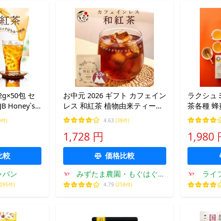
g×50包 セ
お中元 2026 ギフト カフェイン
ラクシュ
Honey`s
レス 和紅茶 植物由来ティーバ
茶各種 蜂
 ティーバッグ
ッグ 4g×32個 デカフェ 紅茶 父
おしゃれ 
0件)
4.63
(38件)
クス カフェ
の日 国産 水出し お茶 日本産
Lakshi
1,728 円
1,980
 爆買
無糖 爆買
ク
比較
価格比較
ャパン
みずたま農園・もぐはぐ農
ライ
園
,095件)
4.79
(258件)